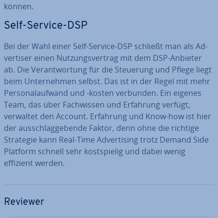
können.
Self-Service-DSP
Bei der Wahl einer Self-Service-DSP schließt man als Ad­
ver­ti­ser einen Nut­zungs­ver­trag mit dem DSP-Anbieter
ab. Die Ver­ant­wor­tung für die Steuerung und Pflege liegt
beim Un­ter­neh­men selbst. Das ist in der Regel mit mehr
Per­so­nal­auf­wand und -kosten verbunden. Ein eigenes
Team, das über Fach­wis­sen und Erfahrung verfügt,
verwaltet den Account. Erfahrung und Know-how ist hier
der aus­schlag­ge­ben­de Faktor, denn ohne die richtige
Strategie kann Real-Time Ad­ver­ti­sing trotz Demand Side
Platform schnell sehr kost­spie­lig und dabei wenig
effizient werden.
Reviewer