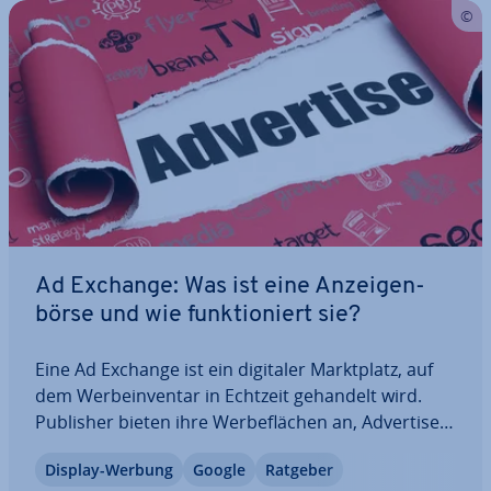
Ad Exchange: Was ist eine An­zei­gen­
bör­se und wie funk­tio­niert sie?
Eine Ad Exchange ist ein digitaler Markt­platz, auf
dem Wer­be­in­ven­tar in Echtzeit gehandelt wird.
Publisher bieten ihre Wer­be­flä­chen an, Ad­ver­ti­ser
bieten darauf – voll­au­to­ma­ti­siert in Mil­li­se­kun­den.
Display-Werbung
Google
Ratgeber
Ad Exchanges sind das Herzstück des Pro­gram­ma­