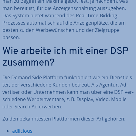
man zu Beginn ein Ma­xi­mal­ge­bot fest, je nachdem, was
man bereit ist, für die An­zei­gen­schal­tung aus­zu­ge­ben.
Das System bietet während des Real-Time-Bidding-
Prozesses au­to­ma­tisch auf die An­zei­gen­plät­ze, die am
besten zu den Wer­be­wün­schen und der Ziel­grup­pe
passen.
Wie arbeite ich mit einer DSP
zusammen?
Die Demand Side Platform funk­tio­niert wie ein Dienst­leis­
ter, der ver­schie­de­ne Kunden betreut. Als Agentur, Ad­
ver­ti­ser oder Un­ter­neh­men kann man über eine DSP ver­
schie­de­ne Wer­be­in­ven­ta­re, z. B. Display, Video, Mobile
oder Search Ad erwerben.
Zu den be­kann­tes­ten Platt­for­men dieser Art gehören:
adlicious