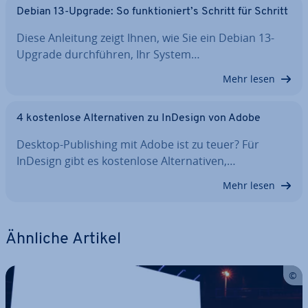
Debian 13-Upgrade: So funk­tio­niert’s Schritt für Schritt
Diese Anleitung zeigt Ihnen, wie Sie ein Debian 13-
Upgrade durch­füh­ren, Ihr System…
Mehr lesen
4 kos­ten­lo­se Al­ter­na­ti­ven zu InDesign von Adobe
Desktop-Pu­bli­shing mit Adobe ist zu teuer? Für
InDesign gibt es kos­ten­lo­se Al­ter­na­ti­ven,…
Mehr lesen
Ähnliche Artikel