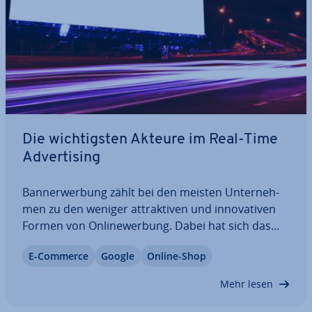
Die wich­tigs­ten Akteure im Real-Time
Ad­ver­ti­sing
Ban­ner­wer­bung zählt bei den meisten Un­ter­neh­
men zu den weniger at­trak­ti­ven und in­no­va­ti­ven
Formen von On­line­wer­bung. Dabei hat sich das
Display-Ad­ver­ti­sing in den letzten Jahren immer
E-Commerce
Google
Online-Shop
wei­ter­ent­wi­ckelt. Dank Real-Time Ad­ver­ti­sing und
Real-Time Bidding hat sich ein neuer…
Mehr lesen