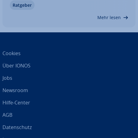
Ratgeber
Erst dann lohnen sich Mo­ne­ta­ri­sie­rungs­for­men
wie Werbung, Sponsored Posts oder…
Mehr lesen
Cookies
Über IONOS
Jobs
Newsroom
Hilfe-Center
AGB
Da­ten­schutz