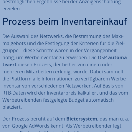
best­mög­li­chen Er­geb­nis­se bei der An­zei­gen­schal­tung
erzielen.
Prozess beim In­ven­tar­ein­kauf
Die Auswahl des Netzwerks, die Be­stim­mung des Ma­xi­
mal­ge­bots und die Fest­le­gung der Kriterien für die Ziel­
grup­pe – diese Schritte waren in der Ver­gan­gen­heit
nötig, um Wer­be­in­ven­tar zu erwerben. Die DSP
au­to­ma­
ti­siert
diesen Prozess, der bisher von einem oder
mehreren Mit­ar­bei­tern erledigt wurde. Dabei sammelt
die Plattform alle In­for­ma­tio­nen zu ver­füg­ba­rem Wer­be­
in­ven­tar von ver­schie­de­nen Netz­wer­ken. Auf Basis von
RTB-Daten wird der In­ven­tar­preis kal­ku­liert und das vom
Wer­be­trei­ben­den fest­ge­leg­te Budget au­to­ma­tisch
platziert.
Der Prozess beruht auf dem
Bie­ter­sys­tem
, das man u. a.
von Google AdWords kennt: Als Wer­be­trei­ben­der legt