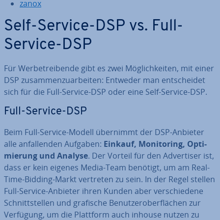
zanox
Self-Service-DSP vs. Full-
Service-DSP
Für Wer­be­trei­ben­de gibt es zwei Mög­lich­kei­ten, mit einer
DSP zu­sam­men­zu­ar­bei­ten: Entweder man ent­schei­det
sich für die Full-Service-DSP oder eine Self-Service-DSP.
Full-Service-DSP
Beim Full-Service-Modell übernimmt der DSP-Anbieter
alle an­fal­len­den Aufgaben:
Einkauf, Mo­ni­to­ring, Op­ti­
mie­rung und Analyse
. Der Vorteil für den Ad­ver­ti­ser ist,
dass er kein eigenes Media-Team benötigt, um am Real-
Time-Bidding-Markt vertreten zu sein. In der Regel stellen
Full-Service-Anbieter ihren Kunden aber ver­schie­de­ne
Schnitt­stel­len und grafische Be­nut­zer­ober­flä­chen zur
Verfügung, um die Plattform auch inhouse nutzen zu