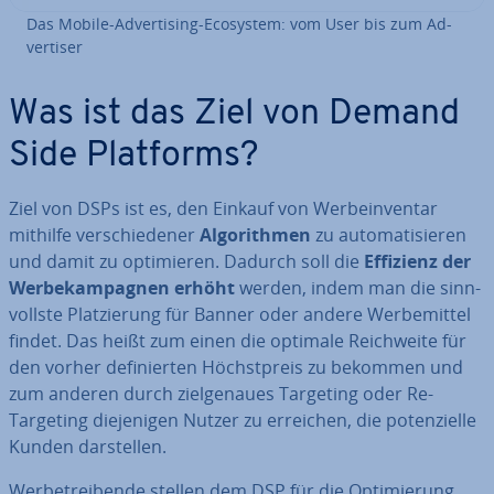
Das Mobile-Ad­ver­ti­sing-Ecosystem: vom User bis zum Ad­
ver­ti­ser
Was ist das Ziel von Demand
Side Platforms?
Ziel von DSPs ist es, den Einkauf von Wer­be­in­ven­tar
mithilfe ver­schie­de­ner
Al­go­rith­men
zu au­to­ma­ti­sie­ren
und damit zu op­ti­mie­ren. Dadurch soll die
Effizienz der
Wer­be­kam­pa­gnen erhöht
werden, indem man die sinn­
volls­te Plat­zie­rung für Banner oder andere Wer­be­mit­tel
findet. Das heißt zum einen die optimale Reich­wei­te für
den vorher de­fi­nier­ten Höchst­preis zu bekommen und
zum anderen durch ziel­ge­nau­es Targeting oder Re-
Targeting die­je­ni­gen Nutzer zu erreichen, die po­ten­zi­el­le
Kunden dar­stel­len.
Wer­be­trei­ben­de stellen dem DSP für die Op­ti­mie­rung