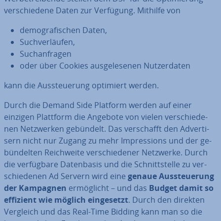
ver­schie­de­ne Daten zur Verfügung. Mithilfe von
de­mo­gra­fi­schen Daten,
Such­ver­läu­fen,
Such­an­fra­gen
oder über Cookies aus­ge­le­se­nen Nut­zer­da­ten
kann die Aus­steue­rung optimiert werden.
Durch die Demand Side Platform werden auf einer
einzigen Plattform die Angebote von vielen ver­schie­de­
nen Netz­wer­ken gebündelt. Das ver­schafft den Ad­ver­ti­
sern nicht nur Zugang zu mehr Im­pres­si­ons und der ge­
bün­del­ten Reich­wei­te ver­schie­de­ner Netzwerke. Durch
die ver­füg­ba­re Da­ten­ba­sis und die Schnitt­stel­le zu ver­
schie­de­nen Ad Servern wird eine
genaue Aus­steue­rung
der Kampagnen
er­mög­licht – und das
Budget damit so
effizient wie möglich ein­ge­setzt
. Durch den direkten
Vergleich und das Real-Time Bidding kann man so die