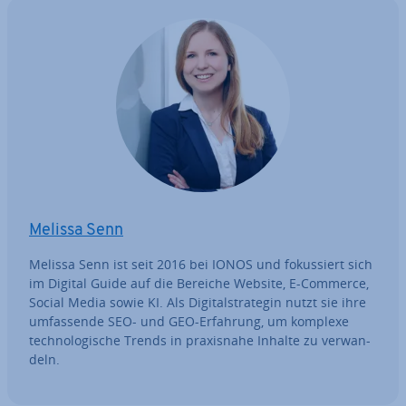
Melissa Senn
Melissa Senn ist seit 2016 bei IONOS und fo­kus­siert sich
im Digital Guide auf die Bereiche Website, E-Commerce,
Social Media sowie KI. Als Di­gi­tal­stra­te­gin nutzt sie ihre
um­fas­sen­de SEO- und GEO-Erfahrung, um komplexe
tech­no­lo­gi­sche Trends in pra­xis­na­he Inhalte zu ver­wan­
deln.