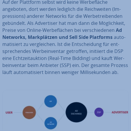
Auf der Plattform selbst wird keine Wer­be­flä­che
angeboten, dort werden lediglich die Reich­wei­ten (Im­
pres­si­ons) anderer Networks für die Wer­be­trei­ben­den
gebündelt. Als Ad­ver­ti­ser hat man dann die Mög­lich­keit,
Preise von Online-Wer­be­flä­chen bei ver­schie­de­nen
Ad
Networks, Mark­plät­zen und Sell Side Platforms
au­to­
ma­ti­siert zu ver­glei­chen. Ist die Ent­schei­dung für ent­
spre­chen­des Wer­be­in­ven­tar getroffen, initiiert die DSP
eine Echt­zeit­auk­ti­on (Real-Time Bidding) und kauft Wer­
be­in­ven­tar beim Anbieter (SSP) ein. Der gesamte Prozess
läuft au­to­ma­ti­siert binnen weniger Mil­li­se­kun­den ab.