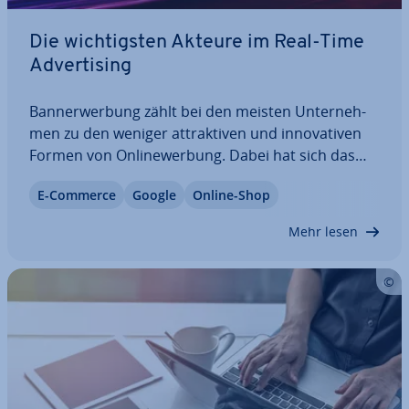
Die wich­tigs­ten Akteure im Real-Time
Ad­ver­ti­sing
Ban­ner­wer­bung zählt bei den meisten Un­ter­neh­
men zu den weniger at­trak­ti­ven und in­no­va­ti­ven
Formen von On­line­wer­bung. Dabei hat sich das
Display-Ad­ver­ti­sing in den letzten Jahren immer
E-Commerce
Google
Online-Shop
wei­ter­ent­wi­ckelt. Dank Real-Time Ad­ver­ti­sing und
Real-Time Bidding hat sich ein neuer…
Mehr lesen