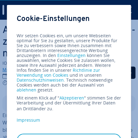
Digital Guide
Cookie-Einstellungen
Zum Haupt­in­halt springen
Ad Exchange: Was ist eine An­
Wir setzen Cookies ein, um unsere Webseiten
zei­gen­bör­se und wie funk­tio­
optimal für Sie zu gestalten, unsere Produkte für
Sie zu verbessern sowie Ihnen zusammen mit
Drittanbietern interessengerechte Werbung
niert sie?
anzuzeigen. In den
Einstellungen
können Sie
auswählen, welche Cookies Sie zulassen wollen,
IONOS Redaktion
sowie Ihre Auswahl jederzeit ändern. Weitere
Melissa Senn
Infos finden Sie in unserer
Richtlinie zur
Auf Facebook teilen
Auf Twitter teilen
Auf LinkedIn tei
Verwendung von Cookies
und in unseren
20.04.2026
Datenschutzhinweisen
. Technisch notwendige
5 mins
Cookies werden auch bei der Auswahl von
ablehnen
gesetzt.
Mit einem Klick auf "
Akzeptieren
" stimmen Sie der
Verarbeitung und der Übermittlung Ihrer Daten
In­halts­ver­zeich­nis
an Drittländer zu.
Eine Ad Exchange ist ein digitaler Markt­platz, auf dem
Impressum
Wer­be­flä­chen (Ad Im­pres­si­ons) in Echtzeit zwischen Pu­
blishern und Ad­ver­ti­sern gehandelt werden. Das Prinzip
ähnelt einer Börse: Angebot und Nachfrage treffen au­to­