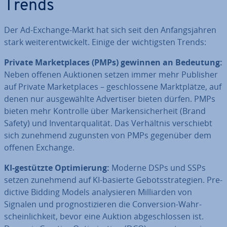
Trends
Der Ad-Exchange-Markt hat sich seit den An­fangs­jah­ren
stark wei­ter­ent­wi­ckelt. Einige der wich­tigs­ten Trends:
Private Mar­ket­places (PMPs) gewinnen an Bedeutung:
Neben offenen Auktionen setzen immer mehr Publisher
auf Private Mar­ket­places – ge­schlos­se­ne Markt­plät­ze, auf
denen nur aus­ge­wähl­te Ad­ver­ti­ser bieten dürfen. PMPs
bieten mehr Kontrolle über Mar­ken­si­cher­heit (Brand
Safety) und In­ven­tar­qua­li­tät. Das Ver­hält­nis ver­schiebt
sich zunehmend zugunsten von PMPs gegenüber dem
offenen Exchange.
KI-gestützte Op­ti­mie­rung:
Moderne DSPs und SSPs
setzen zunehmend auf KI-basierte Ge­bots­stra­te­gien. Pre­
dic­ti­ve Bidding Models ana­ly­sie­ren Mil­li­ar­den von
Signalen und pro­gnos­ti­zie­ren die Con­ver­si­on-Wahr­
schein­lich­keit, bevor eine Auktion ab­ge­schlos­sen ist.