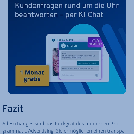
Fazit
Ad Exchanges sind das Rückgrat des modernen Pro­
gram­ma­tic Ad­ver­ti­sing. Sie er­mög­li­chen einen trans­pa­