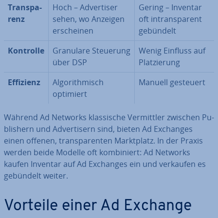
Trans­pa­
Hoch – Ad­ver­ti­ser
Gering – Inventar
renz
sehen, wo Anzeigen
oft in­trans­pa­rent
er­schei­nen
gebündelt
Kontrolle
Granulare Steuerung
Wenig Einfluss auf
über DSP
Plat­zie­rung
Effizienz
Al­go­rith­misch
Manuell gesteuert
optimiert
Während Ad Networks klas­si­sche Ver­mitt­ler zwischen Pu­
blishern und Ad­ver­ti­sern sind, bieten Ad Exchanges
einen offenen, trans­pa­ren­ten Markt­platz. In der Praxis
werden beide Modelle oft kom­bi­niert: Ad Networks
kaufen Inventar auf Ad Exchanges ein und verkaufen es
gebündelt weiter.
Vorteile einer Ad Exchange