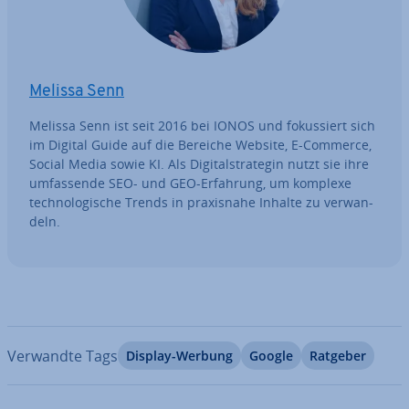
Melissa Senn
Melissa Senn ist seit 2016 bei IONOS und fo­kus­siert sich
im Digital Guide auf die Bereiche Website, E-Commerce,
Social Media sowie KI. Als Di­gi­tal­stra­te­gin nutzt sie ihre
um­fas­sen­de SEO- und GEO-Erfahrung, um komplexe
tech­no­lo­gi­sche Trends in pra­xis­na­he Inhalte zu ver­wan­
deln.
Verwandte Tags
Display-Werbung
Google
Ratgeber