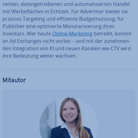
ren­ten, da­ten­ge­trie­be­nen und au­to­ma­ti­sier­ten Handel
mit Wer­be­flä­chen in Echtzeit. Für Ad­ver­ti­ser bieten sie
präzises Targeting und ef­fi­zi­en­te Bud­get­nut­zung, für
Publisher eine op­ti­mier­te Mo­ne­ta­ri­sie­rung ihres
Inventars. Wer heute
Online-Marketing
betreibt, kommt
an Ad Exchanges nicht vorbei – und mit der zu­neh­men­
den In­te­gra­ti­on von KI und neuen Kanälen wie CTV wird
ihre Bedeutung weiter wachsen.
Mitautor