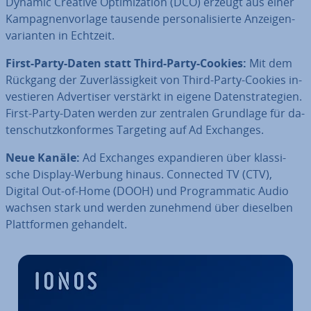
Dynamic Creative Op­ti­miza­ti­on (DCO) erzeugt aus einer
Kam­pa­gnen­vor­la­ge tausende per­so­na­li­sier­te An­zei­gen­
va­ri­an­ten in Echtzeit.
First-Party-Daten statt Third-Party-Cookies:
Mit dem
Rückgang der Zu­ver­läs­sig­keit von Third-Party-Cookies in­
ves­tie­ren Ad­ver­ti­ser verstärkt in eigene Da­ten­stra­te­gien.
First-Party-Daten werden zur zentralen Grundlage für da­
ten­schutz­kon­for­mes Targeting auf Ad Exchanges.
Neue Kanäle:
Ad Exchanges ex­pan­die­ren über klas­si­
sche Display-Werbung hinaus. Connected TV (CTV),
Digital Out-of-Home (DOOH) und Pro­gram­ma­tic Audio
wachsen stark und werden zunehmend über dieselben
Platt­for­men gehandelt.