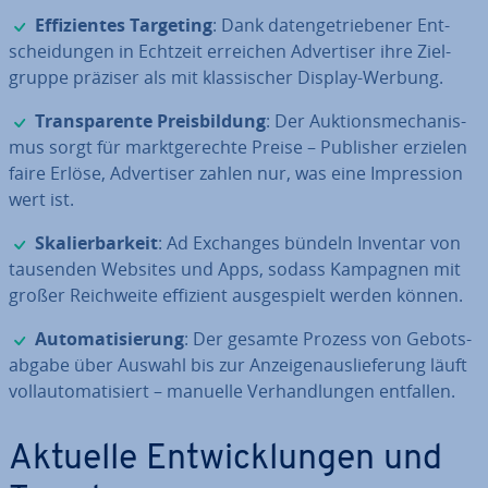
✓
Ef­fi­zi­en­tes Targeting
: Dank da­ten­ge­trie­be­ner Ent­
schei­dun­gen in Echtzeit erreichen Ad­ver­ti­ser ihre Ziel­
grup­pe präziser als mit klas­si­scher Display-Werbung.
✓
Trans­pa­ren­te Preis­bil­dung
: Der Auk­ti­ons­me­cha­nis­
mus sorgt für markt­ge­rech­te Preise – Publisher erzielen
faire Erlöse, Ad­ver­ti­ser zahlen nur, was eine Im­pres­si­on
wert ist.
✓
Ska­lier­bar­keit
: Ad Exchanges bündeln Inventar von
tausenden Websites und Apps, sodass Kampagnen mit
großer Reich­wei­te effizient aus­ge­spielt werden können.
✓
Au­to­ma­ti­sie­rung
: Der gesamte Prozess von Ge­bots­
ab­ga­be über Auswahl bis zur An­zei­gen­aus­lie­fe­rung läuft
voll­au­to­ma­ti­siert – manuelle Ver­hand­lun­gen entfallen.
Aktuelle Ent­wick­lun­gen und