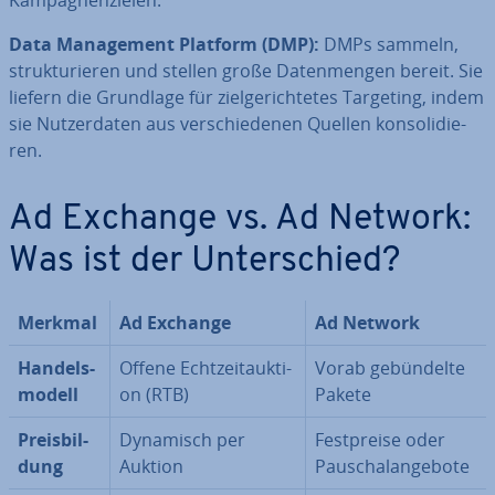
Kam­pa­gnen­zie­len.
Data Ma­nage­ment Platform (DMP):
DMPs sammeln,
struk­tu­rie­ren und stellen große Da­ten­men­gen bereit. Sie
liefern die Grundlage für ziel­ge­rich­te­tes Targeting, indem
sie Nut­zer­da­ten aus ver­schie­de­nen Quellen kon­so­li­die­
ren.
Ad Exchange vs. Ad Network:
Was ist der Un­ter­schied?
Merkmal
Ad Exchange
Ad Network
Han­dels­
Offene Echt­zeit­auk­ti­
Vorab ge­bün­del­te
mo­dell
on (RTB)
Pakete
Preis­bil­
Dynamisch per
Fest­prei­se oder
dung
Auktion
Pau­schal­an­ge­bo­te