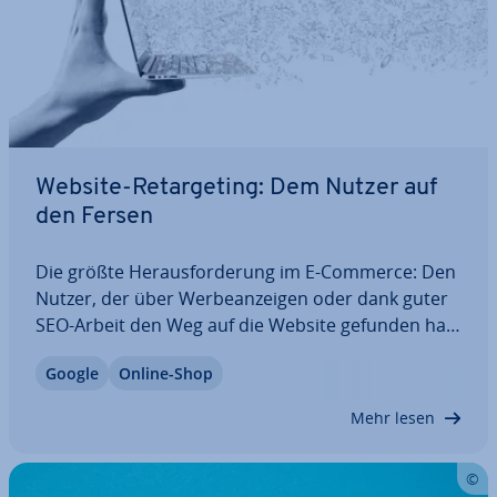
Website-Re­tar­ge­ting: Dem Nutzer auf
den Fersen
Die größte Her­aus­for­de­rung im E-Commerce: Den
Nutzer, der über Wer­be­an­zei­gen oder dank guter
SEO-Arbeit den Weg auf die Website gefunden hat,
zum Käufer zu machen. Denn die besten Plat­zie­
Google
Online-Shop
run­gen in der Google-Er­geb­nis­lis­te und die
höchsten Klick­ra­ten bei der AdWords-Kampagne
Mehr lesen
sind…