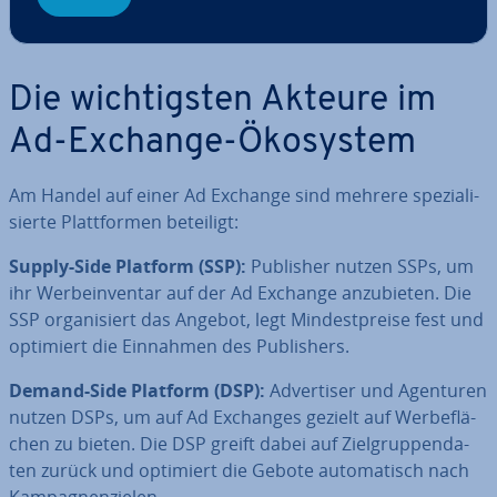
Die wich­tigs­ten Akteure im
Ad-Exchange-Ökosystem
Am Handel auf einer Ad Exchange sind mehrere spe­zia­li­
sier­te Platt­for­men beteiligt:
Supply-Side Platform (SSP):
Publisher nutzen SSPs, um
ihr Wer­be­in­ven­tar auf der Ad Exchange an­zu­bie­ten. Die
SSP or­ga­ni­siert das Angebot, legt Min­dest­prei­se fest und
optimiert die Einnahmen des Pu­blishers.
Demand-Side Platform (DSP):
Ad­ver­ti­ser und Agenturen
nutzen DSPs, um auf Ad Exchanges gezielt auf Wer­be­flä­
chen zu bieten. Die DSP greift dabei auf Ziel­grup­pen­da­
ten zurück und optimiert die Gebote au­to­ma­tisch nach