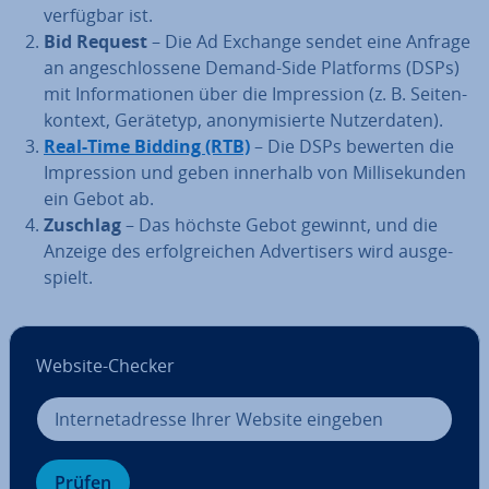
verfügbar ist.
Bid Request
– Die Ad Exchange sendet eine Anfrage
an an­ge­schlos­se­ne Demand-Side Platforms (DSPs)
mit In­for­ma­tio­nen über die Im­pres­si­on (z. B. Sei­ten­
kon­text, Gerätetyp, an­ony­mi­sier­te Nut­zer­da­ten).
Real-Time Bidding (RTB)
– Die DSPs bewerten die
Im­pres­si­on und geben innerhalb von Mil­li­se­kun­den
ein Gebot ab.
Zuschlag
– Das höchste Gebot gewinnt, und die
Anzeige des er­folg­rei­chen Ad­ver­ti­sers wird aus­ge­
spielt.
Website-Checker
Prüfen