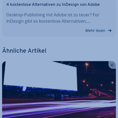
4 kos­ten­lo­se Al­ter­na­ti­ven zu InDesign von Adobe
Desktop-Pu­bli­shing mit Adobe ist zu teuer? Für
InDesign gibt es kos­ten­lo­se Al­ter­na­ti­ven,…
Mehr lesen
Ähnliche Artikel