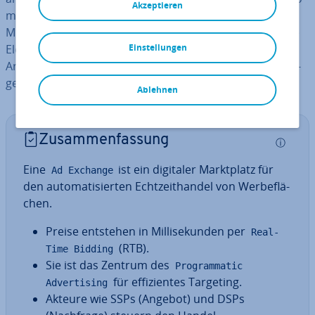
Akzeptieren
ma­ti­siert zusammen, und der Preis wird per Auktion in
Mil­li­se­kun­den ermittelt. Ad Exchanges sind das zentrale
Element des
Pro­gram­ma­tic Ad­ver­ti­sing
Einstellungen
und haben die
Art und Weise, wie Online-Werbung ein­ge­kauft und aus­
ge­spielt wird, grund­le­gend verändert.
Ablehnen
Zu­sam­men­fas­sung
ⓘ
Eine
ist ein digitaler Markt­platz für
Ad Exchange
den au­to­ma­ti­sier­ten Echt­zeit­han­del von Wer­be­flä­
chen.
Preise entstehen in Mil­li­se­kun­den per
Real-
(RTB).
Time Bidding
Sie ist das Zentrum des
Programmatic
für ef­fi­zi­en­tes Targeting.
Advertising
Akteure wie SSPs (Angebot) und DSPs