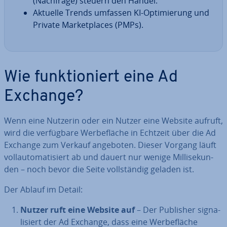
(Nachfrage) steuern den Handel.
Aktuelle Trends umfassen KI-Op­ti­mie­rung und
Private Mar­ket­places (PMPs).
Wie funk­tio­niert eine Ad
Exchange?
Wenn eine Nutzerin oder ein Nutzer eine Website aufruft,
wird die ver­füg­ba­re Wer­be­flä­che in Echtzeit über die Ad
Exchange zum Verkauf angeboten. Dieser Vorgang läuft
voll­au­to­ma­ti­siert ab und dauert nur wenige Mil­li­se­kun­
den – noch bevor die Seite voll­stän­dig geladen ist.
Der Ablauf im Detail:
Nutzer ruft eine Website auf
– Der Publisher si­gna­
li­siert der Ad Exchange, dass eine Wer­be­flä­che