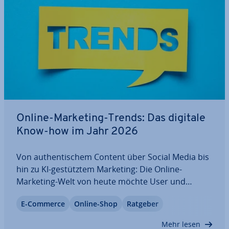
Online-Marketing-Trends: Das digitale
Know-how im Jahr 2026
Von au­then­ti­schem Content über Social Media bis
hin zu KI-ge­stütz­tem Marketing: Die Online-
Marketing-Welt von heute möchte User und
Userinnen mit fa­cet­ten­rei­chen Inhalten an­spre­
E-Commerce
Online-Shop
Ratgeber
chen. Aus diesem Grund sind Un­ter­neh­men stets
darum bemüht, sich up to date zu halten und neue
Mehr lesen