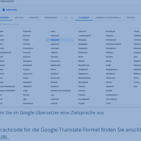
n Sie im Google-Über­set­zer eine Ziel­spra­che aus.
rach­code für die Google-Translate-Formel finden Sie an­schl
URL.