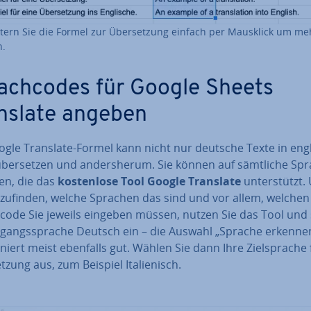
tern Sie die Formel zur Über­set­zung einfach per Mausklick um me
n.
ach­codes für Google Sheets
nslate angeben
ogle Translate-Formel kann nicht nur deutsche Texte in eng
ber­set­zen und an­ders­her­um. Sie können auf sämtliche Sp
en, die das
kos­ten­lo­se Tool Google Translate
un­ter­stützt
­zu­fin­den, welche Sprachen das sind und vor allem, welchen
­code Sie jeweils eingeben müssen, nutzen Sie das Tool und 
s­gangs­spra­che Deutsch ein – die Auswahl „Sprache erkenne
o­niert meist ebenfalls gut. Wählen Sie dann Ihre Ziel­spra­che 
t­zung aus, zum Beispiel Ita­lie­nisch.