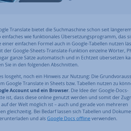
gle Translate bietet die Such­ma­schi­ne schon seit längerem
einfaches wie funk­tio­na­les Über­set­zungs­pro­gramm, das s
e einer einfachen Formel auch in Google-Tabellen nutzen läs
t der Google-Sheets-Translate-Funktion einzelne Wörter, 
gar ganze Sätze au­to­ma­tisch und in Echtzeit über­set­zen k
n Sie in den folgenden Ab­schnit­ten.
s losgeht, noch ein Hinweis zur Nutzung: Die Grund­vor­aus­s
um Google Translate in Sheets bzw. Tabellen nutzen zu könne
gle Account und ein Browser
. Die Idee der Google-Docs-
te ist, dass diese online genutzt werden und somit der Zugr
l auf der Welt möglich ist – auch und gerade von mehreren
n gleich­zei­tig. Bei Bedarf lassen sich Tabellen und Dokum
r­un­ter­la­den und als
Google Docs offline
verwenden.