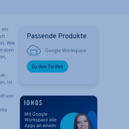
 ein
ich
Passende Produkte
st. Wie
Phrasen
Google Workspace
ann,
Zu den Tarifen
et­
n, ist
iff von
ente