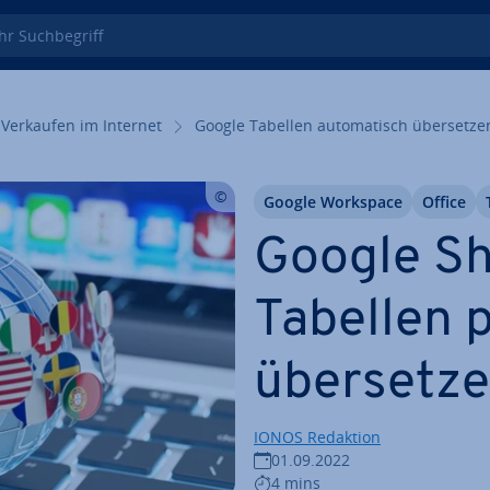
 Such­be­griff
Verkaufen im Internet
Google Tabellen au­to­ma­tisch über­set­ze
Google Workspace
Office
Google Sh
Tabellen 
über­set­z
IONOS Redaktion
01.09.2022
4 mins