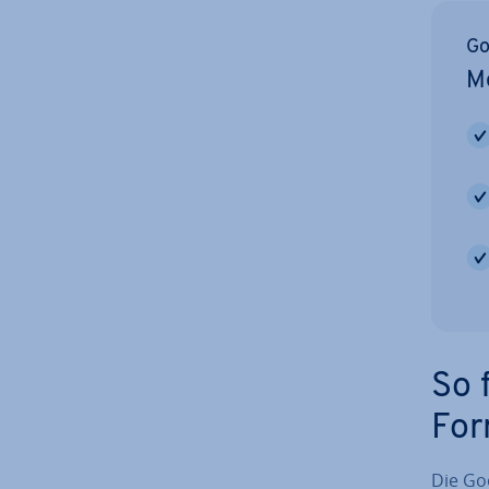
Go
Me
So 
For
Die Go