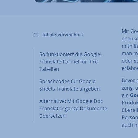
Mit Goo
In­halts­ver­zeich­nis
ebenso 
mithilf
man mi
So funk­tio­niert die Google-
oder so
Translate-Formel für Ihre
erfahre
Tabellen
Bevor e
Sprach­codes für Google
zung, 
Sheets Translate angeben
ein
Goo
Al­ter­na­ti­ve: Mit Google Doc
Produk
Trans­la­tor ganze Dokumente
überal
über­set­zen
Persone
auch he