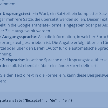
usammen:
r Ur­sprungs­text:
Ein Wort, ein Satzteil, ein kom­plet­ter Satz
gar mehrere Sätze, die übersetzt werden sollen. Dieser Tex
rekt in die Google Translate-Formel ein­ge­ge­ben oder per A
ner Zelle aus­ge­wählt werden.
e Aus­gangs­spra­che:
Also die In­for­ma­ti­on, in welcher Spra
­sprungs­text ge­schrie­ben ist. Die Angabe erfolgt über ein Lä
r­zel oder über den Befehl „Auto“ für die au­to­ma­ti­sche Sprac
n­nung.
e Ziel­spra­che:
In welche Sprache der Ur­sprungs­text überse
den soll, ist ebenfalls über ein Län­der­kür­zel definiert.
ie den Text direkt in die Formel ein, kann diese Bei­spiels­we
en:
gletranslate("Beispiel" , "de" , "en")