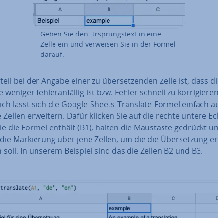
Geben Sie den Ur­sprungs­text in eine
Zelle ein und verweisen Sie in der Formel
darauf.
teil bei der Angabe einer zu über­set­zen­den Zelle ist, dass d
weniger feh­ler­an­fäl­lig ist bzw. Fehler schnell zu kor­ri­gie­re
­lich lässt sich die Google-Sheets-Translate-Formel einfach a
 Zellen erweitern. Dafür klicken Sie auf die rechte untere Ec
die die Formel enthält (B1), halten die Maustaste gedrückt u
die Mar­kie­rung über jene Zellen, um die die Über­set­zung e
soll. In unserem Beispiel sind das die Zellen B2 und B3.