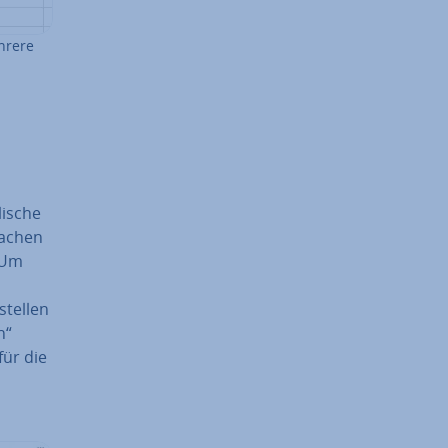
hrere
lische
rachen
. Um
stellen
n“
für die