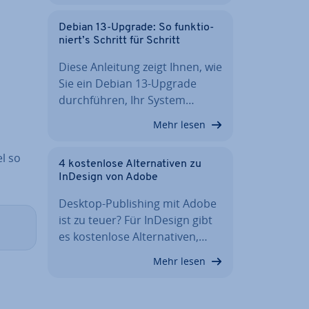
Debian 13-Upgrade: So funk­tio­
niert’s Schritt für Schritt
Diese Anleitung zeigt Ihnen, wie
Sie ein Debian 13-Upgrade
durch­füh­ren, Ihr System…
Mehr lesen
el so
4 kos­ten­lo­se Al­ter­na­ti­ven zu
InDesign von Adobe
Desktop-Pu­bli­shing mit Adobe
ist zu teuer? Für InDesign gibt
es kos­ten­lo­se Al­ter­na­ti­ven,…
Mehr lesen