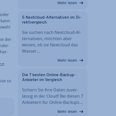
Mehr lesen
 oder
5 Nextcloud-Al­ter­na­ti­ven im Di­
t kann
rekt­ver­gleich
uswahl
Sie suchen nach Nextcloud-Al­
ter­na­ti­ven, möchten aber
che der
wissen, ob sie Nextcloud das
n­der­
Wasser…
h­er­
Mehr lesen
tzt
Die 7 besten Online-Backup-
Anbieter im Vergleich
i­se so
Sichern Sie Ihre Daten zu­ver­
läs­sig in der Cloud! Bei diesen 7
Anbietern für Online-Backups…
Mehr lesen