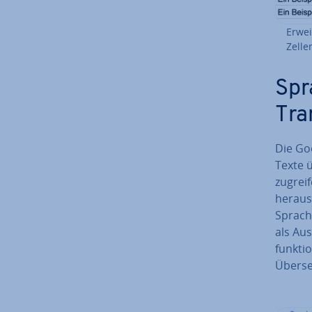
Erwei
Zelle
Spr
Tra
Die Go
Texte ü
zugreif
her­aus
Sprach
als Au
funk­ti
Über­se