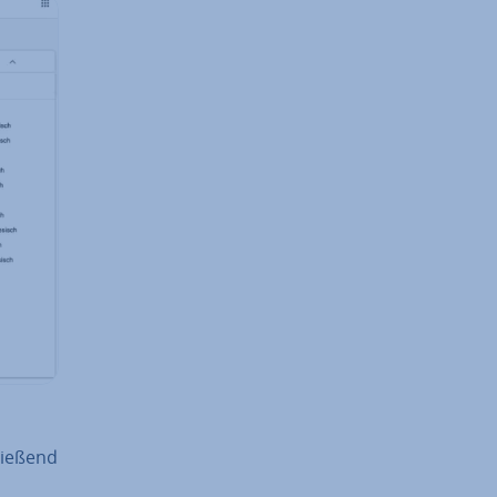
ie­ßend