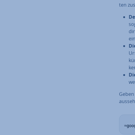
ten z
De
so
di
ei
Di
Ur
kü
ke
Di
wer
Geben S
ausseh
=goo