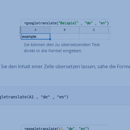
Sie können den zu über­set­zen­den Text
direkt in die Formel eingeben.
Sie den Inhalt einer Zelle über­set­zen lassen, sähe die Form
gletranslate(A1 , "de" , "en")