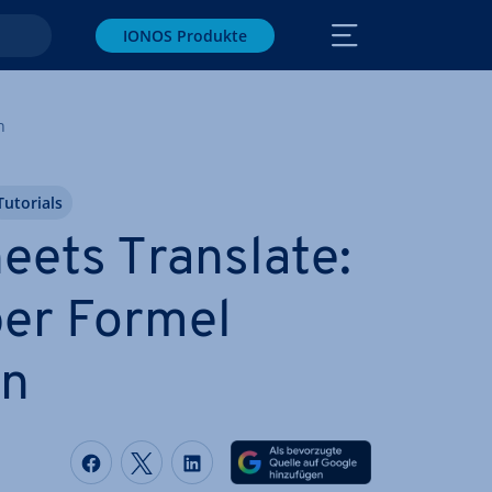
IONOS Produkte
n
Tutorials
eets Translate:
per Formel
en
Auf Facebook teilen
Auf Twitter teilen
Auf LinkedIn teilen