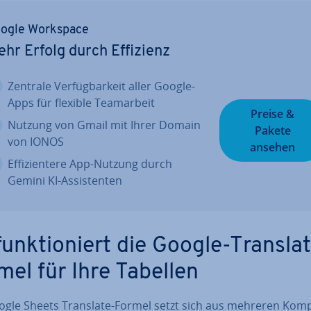
ogle Workspace
hr Erfolg durch Effizienz
Zentrale Ver­füg­bar­keit aller Google-
Apps für flexible Team­ar­beit
Preise &
Nutzung von Gmail mit Ihrer Domain
Pakete
von IONOS
ansehen
Ef­fi­zi­en­te­re App-Nutzung durch
Gemini KI-As­sis­ten­ten
funk­tio­niert die Google-Transla
mel für Ihre Tabellen
ogle Sheets Translate-Formel setzt sich aus mehreren Kom­