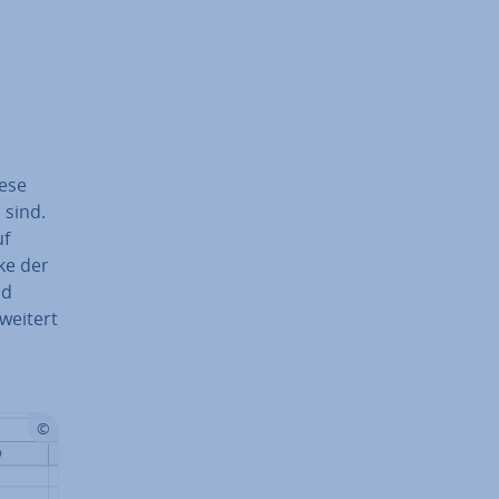
iese
n sind.
uf
ke der
nd
rweitert