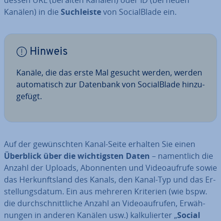
Kanälen) in die
Such­leis­te
von So­cial­Bla­de ein.
Hinweis
Kanäle, die das erste Mal gesucht werden, werden
au­to­ma­tisch zur Datenbank von So­cial­Bla­de hin­zu­
ge­fügt.
Auf der ge­wünsch­ten Kanal-Seite erhalten Sie einen
Überblick über die wich­tigs­ten Daten
–
na­ment­lich die
Anzahl der Uploads, Abon­nen­ten und Vi­deo­auf­ru­fe sowie
das Her­kunfts­land des Kanals, den Kanal-Typ und das Er­
stel­lungs­da­tum. Ein aus mehreren Kriterien (wie bspw.
die durch­schnitt­li­che Anzahl an Vi­deo­auf­ru­fen, Er­wäh­
nun­gen in anderen Kanälen usw.) kal­ku­lier­ter „
Social