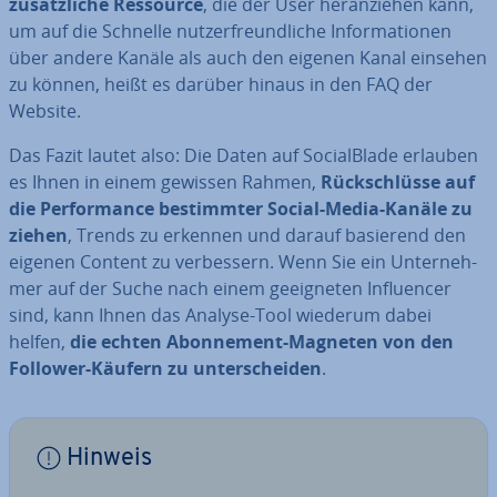
zu­sätz­li­che Ressource
, die der User her­an­zie­hen kann,
um auf die Schnelle nut­zer­freund­li­che In­for­ma­tio­nen
über andere Kanäle als auch den eigenen Kanal einsehen
zu können, heißt es darüber hinaus in den FAQ der
Website.
Das Fazit lautet also: Die Daten auf So­cial­Bla­de erlauben
es Ihnen in einem gewissen Rahmen,
Rück­schlüs­se auf
die Per­for­mance be­stimm­ter Social-Media-Kanäle zu
ziehen
, Trends zu erkennen und darauf basierend den
eigenen Content zu ver­bes­sern. Wenn Sie ein Un­ter­neh­
mer auf der Suche nach einem ge­eig­ne­ten In­fluen­cer
sind, kann Ihnen das Analyse-Tool wiederum dabei
helfen,
die echten Abon­ne­ment-Magneten von den
Follower-Käufern zu un­ter­schei­den
.
Hinweis