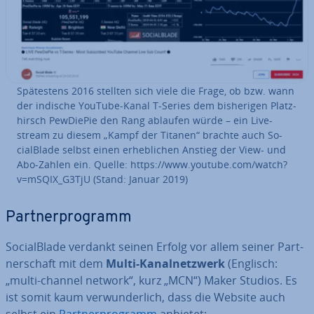
Spä­tes­tens 2016 stellten sich viele die Frage, ob bzw. wann
der indische YouTube-Kanal T-Series dem bis­he­ri­gen Platz­
hirsch PewDiePie den Rang ablaufen würde – ein Live­
stream zu diesem „Kampf der Titanen“ brachte auch So­
cial­Bla­de selbst einen er­heb­li­chen Anstieg der View- und
Abo-Zahlen ein. Quelle: https://www.youtube.com/watch?
v=mSQIX_G3TjU (Stand: Januar 2019)
Part­ner­pro­gramm
So­cial­Bla­de verdankt seinen Erfolg vor allem seiner Part­
ner­schaft mit dem
Multi-Ka­nal­netz­werk
(Englisch:
„multi-channel network“, kurz „MCN“) Maker Studios. Es
ist somit kaum ver­wun­der­lich, dass die Website auch
selbst ein
Part­ner­pro­gramm
anbietet: