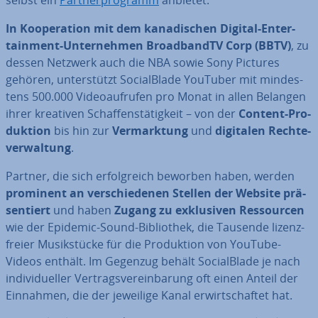
In Ko­ope­ra­ti­on mit dem ka­na­di­schen Digital-En­ter­
tain­ment-Un­ter­neh­men Broad­bandTV Corp (BBTV)
, zu
dessen Netzwerk auch die NBA sowie Sony Pictures
gehören, un­ter­stützt So­cial­Bla­de YouTuber mit min­des­
tens 500.000 Vi­deo­auf­ru­fen pro Monat in allen Belangen
ihrer kreativen Schaf­fens­tä­tig­keit – von der
Content-Pro­
duk­ti­on
bis hin zur
Ver­mark­tung
und
digitalen Rech­te­
ver­wal­tung
.
Partner, die sich er­folg­reich beworben haben, werden
prominent an ver­schie­de­nen Stellen der Website prä­
sen­tiert
und haben
Zugang zu ex­klu­si­ven Res­sour­cen
wie der Epidemic-Sound-Bi­blio­thek, die Tausende li­zenz­
frei­er Mu­sik­stü­cke für die Pro­duk­ti­on von YouTube-
Videos enthält. Im Gegenzug behält So­cial­Bla­de je nach
in­di­vi­du­el­ler Ver­trags­ver­ein­ba­rung oft einen Anteil der
Einnahmen, die der jeweilige Kanal er­wirt­schaf­tet hat.