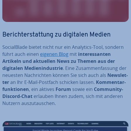
Be­richt­erstat­tung zu digitalen Medien
So­cial­Bla­de bietet nicht nur ein Analytics-Tool, sondern
führt auch einen
eigenen Blog
mit
in­ter­es­san­ten
Artikeln und aktuellen News zu Themen aus der
digitalen Me­di­en­in­dus­trie
. Eine Zu­sam­men­fas­sung der
neuesten Nach­rich­ten können Sie sich auch als
News­let­
ter
an Ihr E-Mail-Postfach schicken lassen.
Kom­men­tar­
funk­tio­nen
, ein aktives
Forum
sowie ein
Community-
Discord-Chat
erlauben Ihnen zudem, sich mit anderen
Nutzern aus­zu­tau­schen.