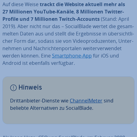
Auf diese Weise
trackt die Website aktuell mehr als
27 Millionen YouTube-Kanäle
,
8 Millionen Twitter-
Profile und 7 Millionen Twitch-Accounts
(Stand: April
2019). Aber nicht nur das – So­cial­Bla­de wertet die ge­sam­
mel­ten Daten aus und stellt die Er­geb­nis­se in über­sicht­li­
cher Form dar, sodass sie von Vi­deo­pro­du­zen­ten, Un­ter­
neh­men und Nach­rich­ten­por­ta­len wei­ter­ver­wen­det
werden können. Eine
Smart­phone-App
für iOS und
Android ist ebenfalls verfügbar.
Hinweis
Dritt­an­bie­ter-Dienste wie
Chan­nel­Me­ter
sind
beliebte Al­ter­na­ti­ven zu So­cial­Bla­de.