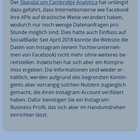
Der
Skandal um Cambridge Analytica
hat unlängst
dazu geführt, dass In­ter­net­kon­zer­ne wie Facebook
ihre APIs auf dras­ti­sche Weise verändert haben,
wodurch nur noch wenige Da­ten­an­fra­gen pro
Stunde möglich sind. Dies hatte auch Einfluss auf
So­cial­Bla­de: Seit April 2018 konnte die Website die
Daten von Instagram (einem Toch­ter­un­ter­neh­
men von Facebook) nicht mehr ohne weiteres be­
reit­stel­len. In­zwi­schen hat sich aber ein Kom­pro­
miss ergeben: Die In­for­ma­tio­nen sind wieder er­
hält­lich, werden aufgrund des be­grenz­ten Kon­tin­
gents aber vorrangig solchen Nutzern zu­gäng­lich
gemacht, die ihren Instagram-Account ve­ri­fi­ziert
haben. Dafür benötigen Sie ein Instagram-
Business-Profil, das sich aber im Hand­um­dre­hen
ein­rich­ten lässt.