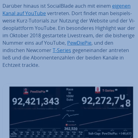
Darüber hinaus ist So­cial­Bla­de auch mit einem
eigenen
Kanal auf YouTube
vertreten. Dort findet man bei­spiels­
wei­se Kurz-Tutorials zur Nutzung der Website und der Vi­
deo­platt­form YouTube. Ein be­son­de­res Highlight war der
im Oktober 2018 ge­star­te­te Live­stream, der die bisherige
Nummer eins auf YouTube,
PewDiePie
, und den
indischen Newcomer
T-Series
ge­gen­ein­an­der antreten
ließ und die Abon­nen­ten­zah­len der beiden Kanäle in
Echtzeit trackte.