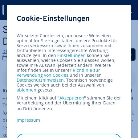
Digital Guide
Cookie-Einstellungen
Zum Haupt­in­halt springen
So­cial­Bla­de: Social-Media-
Wir setzen Cookies ein, um unsere Webseiten
Daten auf Abruf
optimal für Sie zu gestalten, unsere Produkte für
Sie zu verbessern sowie Ihnen zusammen mit
Drittanbietern interessengerechte Werbung
IONOS Redaktion
Auf Facebook teilen
Auf Twitter teilen
Auf LinkedIn tei
anzuzeigen. In den
Einstellungen
können Sie
19.02.2020
auswählen, welche Cookies Sie zulassen wollen,
sowie Ihre Auswahl jederzeit ändern. Weitere
Infos finden Sie in unserer
Richtlinie zur
Verwendung von Cookies
und in unseren
In­halts­ver­zeich­nis
Datenschutzhinweisen
. Technisch notwendige
Cookies werden auch bei der Auswahl von
ablehnen
gesetzt.
Ruhm, Spon­so­ring-Verträge und das ganz große Geld
– davon träumt so mancher YouTuber. Damit sich dieser
Mit einem Klick auf "
Akzeptieren
" stimmen Sie der
Verarbeitung und der Übermittlung Ihrer Daten
Traum leichter ver­wirk­li­chen lässt, bietet die Vi­deo­platt­
an Drittländer zu.
form ein prak­ti­sches
Analyse-Tool
, das dabei helfen soll,
den eigenen Content zu op­ti­mie­ren und mehr Abon­nen­
Impressum
ten zu gewinnen. Doch nicht jeder kommt mit dessen
komplexer Be­nut­zer­ober­flä­che zurecht – statt­des­sen