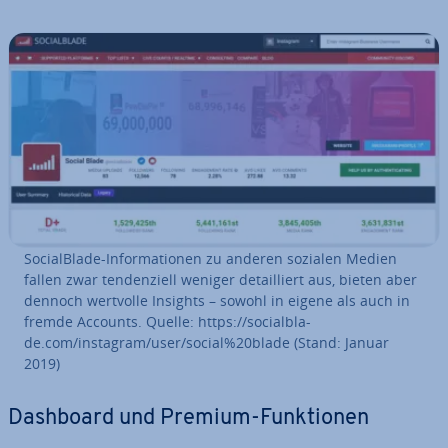
So­cial­Bla­de-In­for­ma­tio­nen zu anderen sozialen Medien
fallen zwar ten­den­zi­ell weniger de­tail­liert aus, bieten aber
dennoch wertvolle Insights – sowohl in eigene als auch in
fremde Accounts. Quelle: https://so­cial­bla­
de.com/instagram/user/social%20blade (Stand: Januar
2019)
Dashboard und Premium-Funk­tio­nen