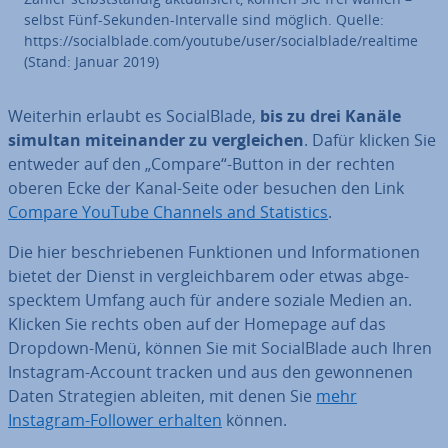
selbst Fünf-Sekunden-In­ter­val­le sind möglich. Quelle:
https://so­cial­bla­de.com/youtube/user/so­cial­bla­de/realtime
(Stand: Januar 2019)
Weiterhin erlaubt es So­cial­Bla­de,
bis zu drei Kanäle
simultan mit­ein­an­der zu ver­glei­chen
. Dafür klicken Sie
entweder auf den „Compare“-Button in der rechten
oberen Ecke der Kanal-Seite oder besuchen den Link
Compare YouTube Channels and Sta­tis­tics
.
Die hier be­schrie­be­nen Funk­tio­nen und In­for­ma­tio­nen
bietet der Dienst in ver­gleich­ba­rem oder etwas ab­ge­
speck­tem Umfang auch für andere soziale Medien an.
Klicken Sie rechts oben auf der Homepage auf das
Dropdown-Menü, können Sie mit So­cial­Bla­de auch Ihren
Instagram-Account tracken und aus den ge­won­ne­nen
Daten Stra­te­gien ableiten, mit denen Sie
mehr
Instagram-Follower erhalten
können.