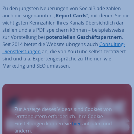
Zu den jüngsten Neue­run­gen von So­cial­Bla­de zählen
auch die so­ge­nann­ten „
Report Cards
“, mit denen Sie die
wich­tigs­ten Kenn­zah­len Ihres Kanals über­sicht­lich dar­
stel­len und als PDF speichern können – bei­spiels­wei­se
zur Vor­stel­lung bei
po­ten­zi­el­len Ge­schäfts­part­nern
.
Seit 2014 bietet die Website übrigens auch
Con­sul­ting-
Dienst­leis­tun­gen
an, die von YouTube selbst zer­ti­fi­ziert
sind und u.a. Ex­per­ten­ge­sprä­che zu Themen wie
Marketing und SEO umfassen.
Zur Anzeige dieses Videos sind Cookies von
Drittanbietern erforderlich. Ihre Cookie-
Einstellungen können Sie
hier
aufrufen und
ändern.