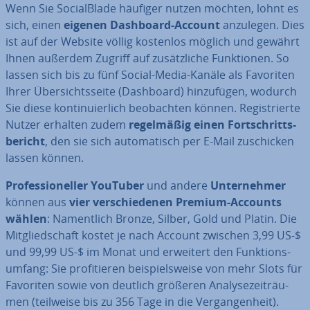
Wenn Sie So­cial­Bla­de häufiger nutzen möchten, lohnt es
sich, einen
eigenen Dashboard-Account
anzulegen. Dies
ist auf der Website völlig kostenlos möglich und gewährt
Ihnen außerdem Zugriff auf zu­sätz­li­che Funk­tio­nen. So
lassen sich bis zu fünf Social-Media-Kanäle als Favoriten
Ihrer Über­sichts­sei­te (Dashboard) hin­zu­fü­gen, wodurch
Sie diese kon­ti­nu­ier­lich be­ob­ach­ten können. Re­gis­trier­te
Nutzer erhalten zudem
re­gel­mä­ßig einen Fort­schritts­
be­richt
, den sie sich au­to­ma­tisch per E-Mail zu­schi­cken
lassen können.
Pro­fes­sio­nel­ler YouTuber
und andere
Un­ter­neh­mer
können aus
vier ver­schie­de­nen Premium-Accounts
wählen
: Na­ment­lich Bronze, Silber, Gold und Platin. Die
Mit­glied­schaft kostet je nach Account zwischen 3,99 US-$
und 99,99 US-$ im Monat und erweitert den Funk­ti­ons­
um­fang: Sie pro­fi­tie­ren bei­spiels­wei­se von mehr Slots für
Favoriten sowie von deutlich größeren Ana­ly­se­zeit­räu­
men (teilweise bis zu 356 Tage in die Ver­gan­gen­heit).