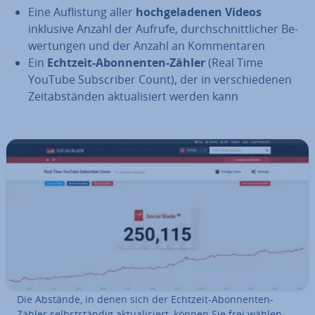
Eine Auf­lis­tung aller
hoch­ge­la­de­nen Videos
inklusive Anzahl der Aufrufe, durch­schnitt­li­cher Be­
wer­tun­gen und der Anzahl an Kom­men­ta­ren
Ein
Echtzeit-Abon­nen­ten-Zähler
(Real Time
YouTube Sub­scri­ber Count), der in ver­schie­de­nen
Zeit­ab­stän­den ak­tua­li­siert werden kann
Die Abstände, in denen sich der Echtzeit-Abon­nen­ten-
Zähler selbst­stän­dig ak­tua­li­siert, können Sie frei wählen –