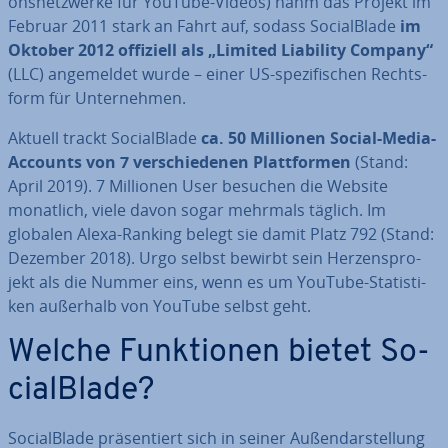
ons­netz­wer­ke für YouTube-Videos) nahm das Projekt im
Februar 2011 stark an Fahrt auf, sodass So­cial­Bla­de
im
Oktober 2012 offiziell als „Limited Liability Company“
(LLC) an­ge­mel­det wurde – einer US-spe­zi­fi­schen Rechts­
form für Un­ter­neh­men.
Aktuell trackt So­cial­Bla­de
ca. 50 Millionen Social-Media-
Accounts von 7 ver­schie­de­nen Platt­for­men
(Stand:
April 2019). 7 Millionen User besuchen die Website
monatlich, viele davon sogar mehrmals täglich. Im
globalen Alexa-Ranking belegt sie damit Platz 792 (Stand:
Dezember 2018). Urgo selbst bewirbt sein Her­zens­pro­
jekt als die Nummer eins, wenn es um YouTube-Sta­tis­ti­
ken außerhalb von YouTube selbst geht.
Welche Funk­tio­nen bietet So­
cial­Bla­de?
So­cial­Bla­de prä­sen­tiert sich in seiner Au­ßen­dar­stel­lung