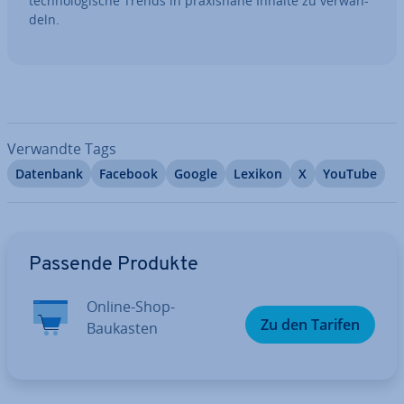
tech­no­lo­gi­sche Trends in pra­xis­na­he Inhalte zu ver­wan­
deln.
Verwandte Tags
Datenbank
Facebook
Google
Lexikon
X
YouTube
Zum Hauptmenü
Passende Produkte
Online-Shop-
Zu den Tarifen
Baukasten