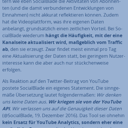
tern wie eben So­cial­Bla­de die Ak­ti­vi­tä­ten von Abon­nen­
ten (und die damit ver­bun­de­nen Ent­wick­lun­gen von
Einnahmen) nicht akkurat re­flek­tie­ren können. Zudem
hat die Vi­deo­platt­form, was ihre eigenen Daten
anbelangt, grund­sätz­lich einen zeit­li­chen Vorteil. Bei So­
cial­Bla­de wiederum
hängt die Häu­fig­keit, mit der eine
Ka­nal­sei­te ak­tua­li­siert wird, maß­geb­lich vom Traffic
ab
, den sie erzeugt. Zwar findet meist einmal pro Tag
eine Ak­tua­li­sie­rung der Daten statt, bei geringem Nut­zer­
inter­es­se kann die aber auch nur stück­chen­wei­se
erfolgen.
Als Reaktion auf den Twitter-Beitrag von YouTube
postete So­cial­Bla­de ein eigenes Statement. Die sinn­ge­
mä­ße Über­set­zung lautet fol­gen­der­ma­ßen:
Wir denken
uns keine Daten aus.
Wir kriegen sie von der YouTube
API
. Wir verlassen uns auf die Ge­nau­ig­keit dieser Daten
(@So­cial­Bla­de, 19. Dezember 2016). Das Tool sei ohnehin
kein Ersatz für YouTube Analytics, sondern eher eine