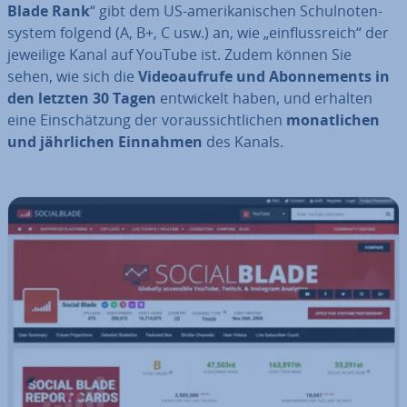
Blade Rank
“ gibt dem US-ame­ri­ka­ni­schen Schul­no­ten­
sys­tem folgend (A, B+, C usw.) an, wie „ein­fluss­reich“ der
jeweilige Kanal auf YouTube ist. Zudem können Sie
sehen, wie sich die
Vi­deo­auf­ru­fe und Abon­ne­ments in
den letzten 30 Tagen
ent­wi­ckelt haben, und erhalten
eine Ein­schät­zung der vor­aus­sicht­li­chen
mo­nat­li­chen
und jähr­li­chen Einnahmen
des Kanals.