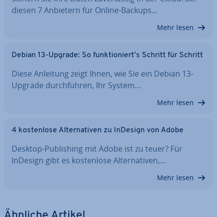
diesen 7 Anbietern für Online-Backups…
Mehr lesen
Debian 13-Upgrade: So funk­tio­niert’s Schritt für Schritt
Diese Anleitung zeigt Ihnen, wie Sie ein Debian 13-
Upgrade durch­füh­ren, Ihr System…
Mehr lesen
4 kos­ten­lo­se Al­ter­na­ti­ven zu InDesign von Adobe
Desktop-Pu­bli­shing mit Adobe ist zu teuer? Für
InDesign gibt es kos­ten­lo­se Al­ter­na­ti­ven,…
Mehr lesen
Ähnliche Artikel