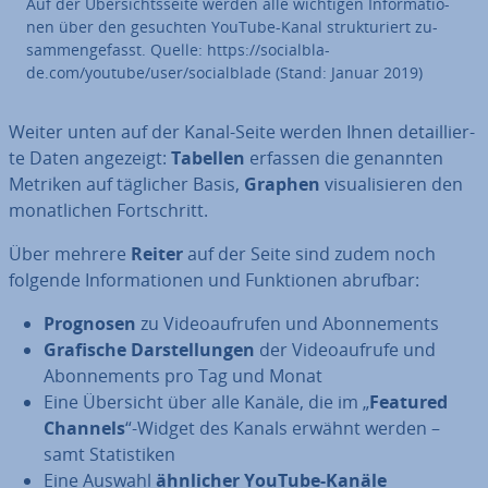
Auf der Über­sichts­sei­te werden alle wichtigen In­for­ma­tio­
nen über den gesuchten YouTube-Kanal struk­tu­riert zu­
sam­men­ge­fasst. Quelle: https://so­cial­bla­
de.com/youtube/user/so­cial­bla­de (Stand: Januar 2019)
Weiter unten auf der Kanal-Seite werden Ihnen de­tail­lier­
te Daten angezeigt:
Tabellen
erfassen die genannten
Metriken auf täglicher Basis,
Graphen
vi­sua­li­sie­ren den
mo­nat­li­chen Fort­schritt.
Über mehrere
Reiter
auf der Seite sind zudem noch
folgende In­for­ma­tio­nen und Funk­tio­nen abrufbar:
Prognosen
zu Vi­deo­auf­ru­fen und Abon­ne­ments
Grafische Dar­stel­lun­gen
der Vi­deo­auf­ru­fe und
Abon­ne­ments pro Tag und Monat
Eine Übersicht über alle Kanäle, die im „
Featured
Channels
“-Widget des Kanals erwähnt werden –
samt Sta­tis­ti­ken
Eine Auswahl
ähnlicher YouTube-Kanäle