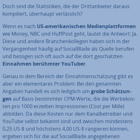
Doch sind die Sta­tis­ti­ken, die der Dritt­an­bie­ter daraus
kom­pi­liert, überhaupt ver­läss­lich?
Wenn es nach
US-ame­ri­ka­ni­schen Me­di­en­platt­for­men
wie Money, NBC und HuffPost geht, lautet die Antwort: Ja.
Diese und andere Bran­chen­kol­le­gen haben sich in der
Ver­gan­gen­heit häufig auf So­cial­Bla­de als Quelle berufen
und bezogen sich oft auch auf die dort ge­schätz­ten
Einnahmen berühmter YouTuber
.
Genau in dem Bereich der Ein­nah­men­schät­zung gibt es
aber ein ele­men­ta­res Problem: Bei den genannten
Angaben handelt es sich lediglich um
grobe Schät­zun­
gen
auf Basis be­stimm­ter CPM-Werte, die die Wer­be­kos­
ten pro 1000 erzielten Im­pres­sio­nen (Cost per Mille)
abbilden. Da diese Kosten nur dem Ka­nal­be­trei­ber und
YouTube selbst bekannt sind und zwischen min­des­tens
0,25 US-$ und höchstens 4,00 US-$ rangieren können,
ergeben sich für die auf So­cial­Bla­de an­ge­ge­be­nen