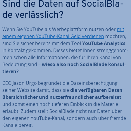
Sind die Daten auf So­cial­Bla­
de ver­läss­lich?
Wenn Sie YouTube als Wer­be­platt­form nutzen oder
mit
einem eigenen YouTube-Kanal Geld verdienen
möchten,
sind Sie sicher bereits mit dem Tool
YouTube Analytics
in Kontakt gekommen. Dieses bietet Ihnen streng­ge­nom­
men schon alle In­for­ma­tio­nen, die für Ihren Kanal von
Bedeutung sind –
wieso also noch So­cial­Bla­de kon­sul­
tie­ren?
CEO Jason Urgo begründet die Da­seins­be­rech­ti­gung
seiner Website damit, dass sie
die ver­füg­ba­ren Daten
über­sicht­li­cher und nut­zer­freund­li­cher auf­be­rei­tet
und somit einen noch tieferen Einblick in die Materie
erlaubt. Zudem stellt So­cial­Bla­de nicht nur Daten über
den eigenen YouTube-Kanal, sondern auch über fremde
Kanäle bereit.