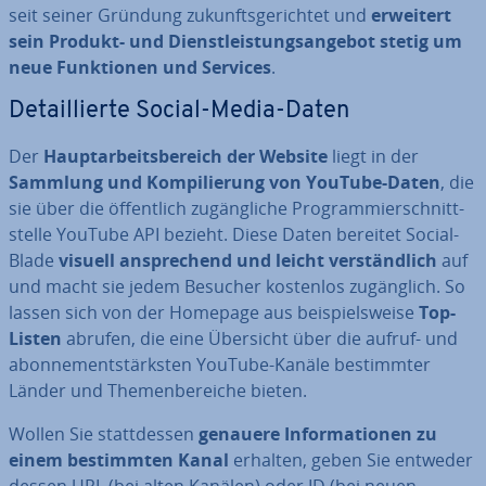
seit seiner Gründung zu­kunfts­ge­rich­tet und
erweitert
sein Produkt- und Dienst­leis­tungs­an­ge­bot stetig um
neue Funk­tio­nen und Services
.
De­tail­lier­te Social-Media-Daten
Der
Haupt­ar­beits­be­reich der Website
liegt in der
Sammlung und Kom­pi­lie­rung von YouTube-Daten
, die
sie über die öf­fent­lich zu­gäng­li­che Pro­gram­mier­schnitt­
stel­le YouTube API bezieht. Diese Daten bereitet So­cial­
Bla­de
visuell an­spre­chend
und
leicht ver­ständ­lich
auf
und macht sie jedem Besucher kostenlos zu­gäng­lich. So
lassen sich von der Homepage aus bei­spiels­wei­se
Top-
Listen
abrufen, die eine Übersicht über die aufruf- und
abon­ne­ment­stärks­ten YouTube-Kanäle be­stimm­ter
Länder und The­men­be­rei­che bieten.
Wollen Sie statt­des­sen
genauere In­for­ma­tio­nen zu
einem be­stimm­ten Kanal
erhalten, geben Sie entweder
dessen URL (bei alten Kanälen) oder ID (bei neuen