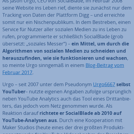
Als Jason Urgo, CEO von So­cial­Bla­de, im Februar 2008
seine Website ins Leben rief, diente sie zunächst nur dem
Tracking von Daten der Plattform Digg – und erreichte
somit nur ein Ni­schen­pu­bli­kum. In dem Bestreben, einen
Service für Nutzer aller sozialen Medien zu ins Leben zu
rufen, pro­gram­mier­te er schließ­lich So­cial­Bla­de (grob
übersetzt: „soziales Messer“) –
ein Mittel, um durch die
Al­go­rith­men von sozialen Medien zu schneiden und
her­aus­zu­fin­den, wie sie funk­tio­nie­ren und wachsen
,
so meinte Urgo sinngemäß in einem
Blog-Beitrag vom
Februar 2017
.
Urgo – seit 2007 unter dem Pseudonym
Urgo6667
selbst
YouTuber
– nutzte eigenen Angaben zufolge ur­sprüng­lich
neben YouTube Analytics auch das Tool eines Dritt­an­bie­
ters, das jedoch vom Netz genommen wurde. Als
Reaktion darauf
richtete er So­cial­Bla­de ab 2010 auf
YouTube-Analysen aus
. Durch eine Ko­ope­ra­ti­on mit
Maker Studios (heute eines der drei größten Pro­duk­ti­