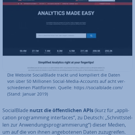
Die Website So­cial­Bla­de trackt und kom­pi­liert die Daten
von über 50 Millionen Social-Media-Accounts auf acht ver­
schie­de­nen Platt­for­men. Quelle: https://so­cial­bla­de.com/
(Stand: Januar 2019)
So­cial­Bla­de
nutzt die öf­fent­li­chen APIs
(kurz für „ap­pli­
ca­ti­on pro­gramming in­ter­faces“, zu Deutsch: „Schnitt­stel­
len zur An­wen­dungs­pro­gram­mie­rung“) dieser Medien,
um auf die von ihnen an­ge­bo­te­nen Daten zu­zu­grei­fen.