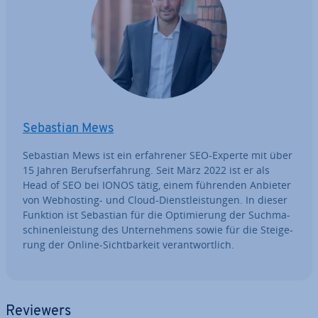
Sebastian Mews
Sebastian Mews ist ein er­fah­re­ner SEO-Experte mit über
15 Jahren Be­rufs­er­fah­rung. Seit März 2022 ist er als
Head of SEO bei IONOS tätig, einem führenden Anbieter
von Web­hos­ting- und Cloud-Dienst­leis­tun­gen. In dieser
Funktion ist Sebastian für die Op­ti­mie­rung der Such­ma­
schi­nen­leis­tung des Un­ter­neh­mens sowie für die Stei­ge­
rung der Online-Sicht­bar­keit ver­ant­wort­lich.
Reviewers