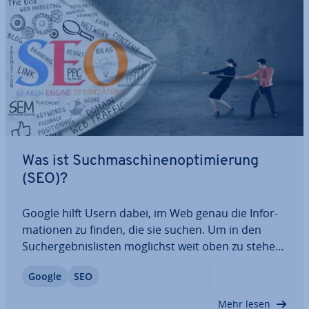
Was ist Such­ma­schi­nen­op­ti­mie­rung
(SEO)?
Google hilft Usern dabei, im Web genau die In­for­
ma­tio­nen zu finden, die sie suchen. Um in den
Such­ergeb­nis­lis­ten möglichst weit oben zu stehen,
sollten Website-Be­trei­ben­de ihre Seite op­ti­mie­ren
Google
SEO
– natürlich in erster Linie für die Le­ser­schaft oder
Kund­schaft, aber auch für die…
Mehr lesen