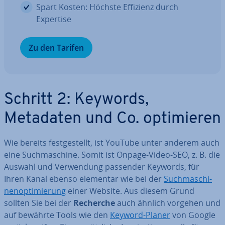
Spart Kosten: Höchste Effizienz durch
Expertise
Zu den Tarifen
Schritt 2: Keywords,
Metadaten und Co. op­ti­mie­ren
Wie bereits fest­ge­stellt, ist YouTube unter anderem auch
eine Such­ma­schi­ne. Somit ist Onpage-Video-SEO, z. B. die
Auswahl und Ver­wen­dung passender Keywords, für
Ihren Kanal ebenso elementar wie bei der
Such­ma­schi­
nen­op­ti­mie­rung
einer Website. Aus diesem Grund
sollten Sie bei der
Recherche
auch ähnlich vorgehen und
auf bewährte Tools wie den
Keyword-Planer
von Google