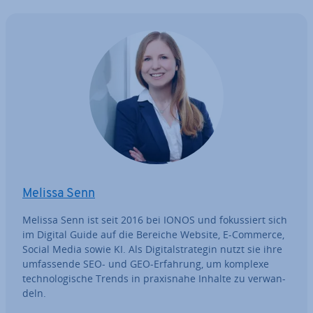
Melissa Senn
Melissa Senn ist seit 2016 bei IONOS und fo­kus­siert sich
im Digital Guide auf die Bereiche Website, E-Commerce,
Social Media sowie KI. Als Di­gi­tal­stra­te­gin nutzt sie ihre
um­fas­sen­de SEO- und GEO-Erfahrung, um komplexe
tech­no­lo­gi­sche Trends in pra­xis­na­he Inhalte zu ver­wan­
deln.