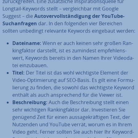
zu­rück­grei­fen. Eine zu­sätz­li­che In­spi­ra­ti­ons­quel­le für
Longtail-Keywords stellt – ver­gleich­bar mit Google
Suggest – die
Au­to­ver­voll­stän­di­gung der YouTube-
Such­an­fra­gen
dar. In den folgenden vier Bereichen
sollten unbedingt relevante Keywords eingebaut werden:
Dateiname:
Wenn er auch keinen sehr großen Ran­
king­fak­tor darstellt, ist es zumindest emp­feh­lens­
wert, Keywords bereits in den Namen Ihrer Vi­deo­da­
tei ein­zu­bau­en.
Titel:
Der Titel ist das wohl wich­tigs­te Element der
Video-Op­ti­mie­rung auf SEO-Basis. Es gilt eine For­mu­
lie­rung zu finden, die sowohl das wich­tigs­te Keyword
enthält als auch an­spre­chend für die Viewer ist.
Be­schrei­bung:
Auch die Be­schrei­bung stellt einen
sehr wichtigen Ran­king­fak­tor dar. In­ves­tie­ren Sie
genügend Zeit für einen aus­sa­ge­kräf­ti­gen Text, der
Nutzenden und YouTube verrät, worum es in Ihrem
Video geht. Ferner sollten Sie auch hier Ihr Keyword-