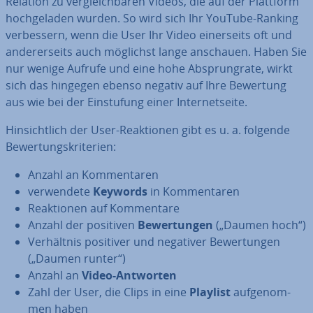
Relation zu ver­gleich­ba­ren Videos, die auf der Plattform
hoch­ge­la­den wurden. So wird sich Ihr YouTube-Ranking
ver­bes­sern, wenn die User Ihr Video ei­ner­seits oft und
an­de­rer­seits auch möglichst lange anschauen. Haben Sie
nur wenige Aufrufe und eine hohe Ab­sprungra­te, wirkt
sich das hingegen ebenso negativ auf Ihre Bewertung
aus wie bei der Ein­stu­fung einer In­ter­net­sei­te.
Hin­sicht­lich der User-Re­ak­tio­nen gibt es u. a. folgende
Be­wer­tungs­kri­te­ri­en:
Anzahl an Kom­men­ta­ren
ver­wen­de­te
Keywords
in Kom­men­ta­ren
Re­ak­tio­nen auf Kom­men­ta­re
Anzahl der positiven
Be­wer­tun­gen
(„Daumen hoch“)
Ver­hält­nis positiver und negativer Be­wer­tun­gen
(„Daumen runter“)
Anzahl an
Video-Antworten
Zahl der User, die Clips in eine
Playlist
auf­ge­nom­
men haben