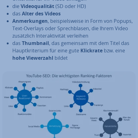
die
Vi­deo­qua­li­tät
(SD oder HD)
das
Alter des Videos
An­mer­kun­gen
, bei­spiels­wei­se in Form von Popups,
Text-Overlays oder Sprech­bla­sen, die Ihrem Video
zu­sätz­lich In­ter­ak­ti­vi­tät verleihen
das
Thumbnail
, das gemeinsam mit dem Titel das
Haupt­kri­te­ri­um für eine gute
Klickrate
bzw. eine
hohe View­er­zahl
bildet