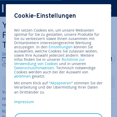
Digital Guide
Cookie-Einstellungen
Zum Haupt­in­halt springen
YouTube-SEO: Ranking-
Wir setzen Cookies ein, um unsere Webseiten
Faktoren und Op­ti­mie­rungs-
optimal für Sie zu gestalten, unsere Produkte für
Sie zu verbessern sowie Ihnen zusammen mit
Drittanbietern interessengerechte Werbung
Tipps
anzuzeigen. In den
Einstellungen
können Sie
auswählen, welche Cookies Sie zulassen wollen,
Sebastian Mews
sowie Ihre Auswahl jederzeit ändern. Weitere
Auf Facebo
Auf Tw
A
03.04.2025
Infos finden Sie in unserer
Richtlinie zur
Verwendung von Cookies
und in unseren
6 mins
Datenschutzhinweisen
. Technisch notwendige
Cookies werden auch bei der Auswahl von
ablehnen
gesetzt.
In­halts­ver­zeich­nis
Mit einem Klick auf "
Akzeptieren
" stimmen Sie der
Verarbeitung und der Übermittlung Ihrer Daten
YouTube ist zwar als Vi­deo­por­tal bekannt, wird aber
an Drittländer zu.
nicht ganz zu Unrecht auch als zweit­größ­te Such­ma­schi­
Impressum
ne be­zeich­net. Mit zahl­rei­chen YouTube-SEO-Tricks
können Sie Ihr YouTube-Ranking ver­bes­sern, um mehr