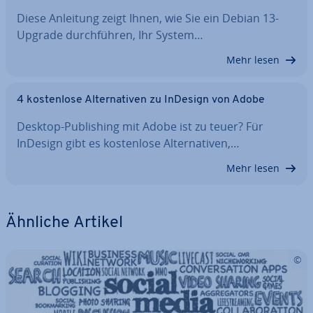
Diese Anleitung zeigt Ihnen, wie Sie ein Debian 13-
Upgrade durch­füh­ren, Ihr System…
Mehr lesen
4 kos­ten­lo­se Al­ter­na­ti­ven zu InDesign von Adobe
Desktop-Pu­bli­shing mit Adobe ist zu teuer? Für
InDesign gibt es kos­ten­lo­se Al­ter­na­ti­ven,…
Mehr lesen
Ähnliche Artikel