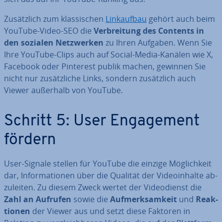
Zu­sätz­lich zum klas­si­schen
Link­auf­bau
gehört auch beim
YouTube-Video-SEO die
Ver­brei­tung des Contents in
den sozialen Netz­wer­ken
zu Ihren Aufgaben. Wenn Sie
Ihre YouTube-Clips auch auf Social-Media-Kanälen wie X,
Facebook oder Pinterest publik machen, gewinnen Sie
nicht nur zu­sätz­li­che Links, sondern zu­sätz­lich auch
Viewer außerhalb von YouTube.
Schritt 5: User En­ga­ge­ment
fördern
User-Signale stellen für YouTube die einzige Mög­lich­keit
dar, In­for­ma­tio­nen über die Qualität der Vi­deo­in­hal­te ab­
zu­lei­ten. Zu diesem Zweck wertet der Vi­deo­dienst die
Zahl an Aufrufen
sowie die
Auf­merk­sam­keit
und
Re­ak­
tio­nen
der Viewer aus und setzt diese Faktoren in