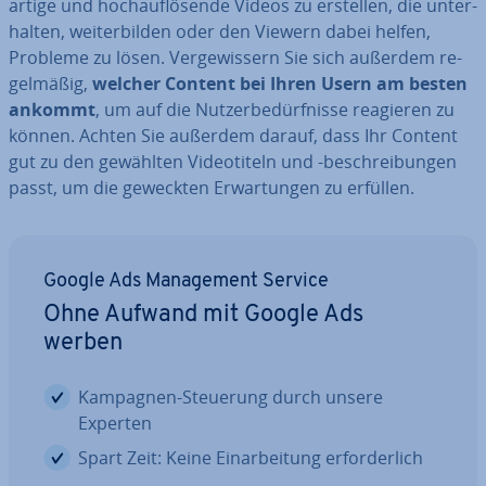
ar­ti­ge und hoch­auf­lö­sen­de Videos zu erstellen, die un­ter­
hal­ten, wei­ter­bil­den oder den Viewern dabei helfen,
Probleme zu lösen. Ver­ge­wis­sern Sie sich außerdem re­
gel­mä­ßig,
welcher Content bei Ihren Usern am besten
ankommt
, um auf die Nut­zer­be­dürf­nis­se reagieren zu
können. Achten Sie außerdem darauf, dass Ihr Content
gut zu den gewählten Vi­deo­ti­teln und -be­schrei­bun­gen
passt, um die geweckten Er­war­tun­gen zu erfüllen.
Google Ads Ma­nage­ment Service
Ohne Aufwand mit Google Ads
werben
Kampagnen-Steuerung durch unsere
Experten
Spart Zeit: Keine Ein­ar­bei­tung er­for­der­lich