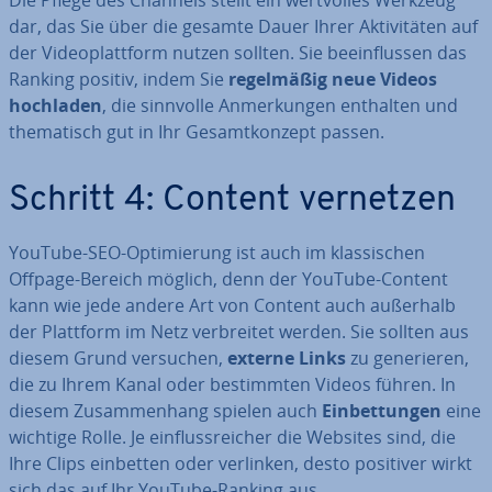
Die Pflege des Channels stellt ein wert­vol­les Werkzeug
dar, das Sie über die gesamte Dauer Ihrer Ak­ti­vi­tä­ten auf
der Vi­deo­platt­form nutzen sollten. Sie be­ein­flus­sen das
Ranking positiv, indem Sie
re­gel­mä­ßig neue Videos
hochladen
, die sinnvolle An­mer­kun­gen enthalten und
the­ma­tisch gut in Ihr Ge­samt­kon­zept passen.
Schritt 4: Content vernetzen
YouTube-SEO-Op­ti­mie­rung ist auch im klas­si­schen
Offpage-Bereich möglich, denn der YouTube-Content
kann wie jede andere Art von Content auch außerhalb
der Plattform im Netz ver­brei­tet werden. Sie sollten aus
diesem Grund versuchen,
externe Links
zu ge­ne­rie­ren,
die zu Ihrem Kanal oder be­stimm­ten Videos führen. In
diesem Zu­sam­men­hang spielen auch
Ein­bet­tun­gen
eine
wichtige Rolle. Je ein­fluss­rei­cher die Websites sind, die
Ihre Clips einbetten oder verlinken, desto positiver wirkt
sich das auf Ihr YouTube-Ranking aus.