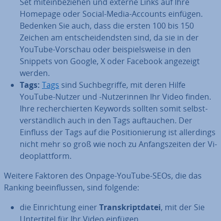
Set mit­ein­be­zie­hen und externe Links auf Ihre
Homepage oder Social-Media-Accounts einfügen.
Bedenken Sie auch, dass die ersten 100 bis 150
Zeichen am ent­schei­dends­ten sind, da sie in der
YouTube-Vorschau oder bei­spiels­wei­se in den
Snippets von Google, X oder Facebook angezeigt
werden.
Tags:
Tags
sind Such­be­grif­fe, mit deren Hilfe
YouTube-Nutzer und -Nut­ze­rin­nen Ihr Video finden.
Ihre re­cher­chier­ten Keywords sollten somit selbst­
ver­ständ­lich auch in den Tags auf­tau­chen. Der
Einfluss der Tags auf die Po­si­tio­nie­rung ist al­ler­dings
nicht mehr so groß wie noch zu An­fangs­zei­ten der Vi­
deo­platt­form.
Weitere Faktoren des Onpage-YouTube-SEOs, die das
Ranking be­ein­flus­sen, sind folgende:
die Ein­rich­tung einer
Tran­skript­da­tei
, mit der Sie
Un­ter­ti­tel für Ihr Video einfügen