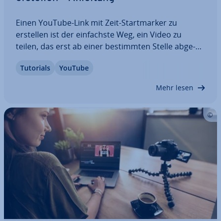
Einen YouTube-Link mit Zeit-Start­mar­ker zu
erstellen ist der ein­fachs­te Weg, ein Video zu
teilen, das erst ab einer be­stimm­ten Stelle ab­ge­
spielt werden soll. Gerade bei langen Videos
Tutorials
YouTube
stellen Sie so sicher, dass der Empfänger nur die
für ihn re­le­van­ten In­for­ma­tio­nen erhält und…
Mehr lesen