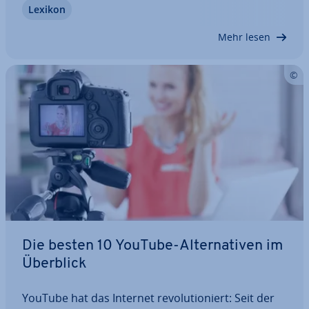
Lexikon
YouTuber meist durch Werbung oder externe
Spenden-Platt­for­men fi­nan­ziert. Nun können…
Mehr lesen
Die besten 10 YouTube-Al­ter­na­ti­ven im
Überblick
YouTube hat das Internet re­vo­lu­tio­niert: Seit der