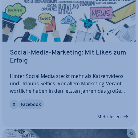
Social-Media-Marketing: Mit Likes zum
Erfolg
Hinter Social Media steckt mehr als Kat­zen­vi­de­os
und Urlaubs-Selfies. Vor allem Marketing-Ver­ant­
wort­li­che haben in den letzten Jahren das große
Potenzial der ver­schie­de­nen Kanäle entdeckt. Mitt­
X
Facebook
ler­wei­le nutzt fast jedes Un­ter­neh­men Facebook
als Marketing-Plattform. Dabei geht es…
Mehr lesen