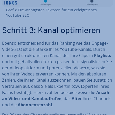
Grafik: Die wich­tigs­ten Faktoren für ein er­folg­rei­ches
YouTube-SEO
Schritt 3: Kanal op­ti­mie­ren
Ebenso ent­schei­dend für das Ranking wie das Onpage-
Video-SEO ist die Stärke Ihres YouTube-Kanals. Durch
einen gut struk­tu­rier­ten Kanal, der Ihre Clips in
Playlists
und mit ge­halt­vol­len Texten prä­sen­tiert, si­gna­li­sie­ren Sie
der Vi­deo­platt­form und po­ten­zi­el­len Viewern, was sie
von Ihren Videos erwarten können. Mit den absoluten
Zahlen, die Ihren Kanal aus­zeich­nen, bauen Sie zu­sätz­lich
Vertrauen auf, dass Sie als Expertin bzw. Experten Ihres
Fachs bestätigt. Hierzu zählen bei­spiels­wei­se die
Anzahl
an Video- und Ka­nal­auf­ru­fen
, das
Alter
Ihres Channels
und die
Abon­nen­ten­zahl
.