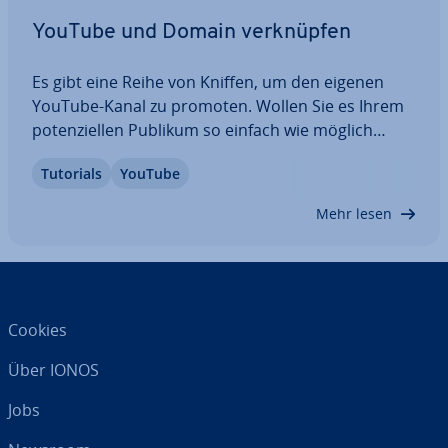
YouTube und Domain ver­knüp­fen
Es gibt eine Reihe von Kniffen, um den eigenen
YouTube-Kanal zu promoten. Wollen Sie es Ihrem
po­ten­zi­el­len Publikum so einfach wie möglich
machen, Ihren Content auf­zu­ru­fen, verbinden Sie
Tutorials
YouTube
Ihr Profil auf YouTube einfach mit einer eigenen
Domain. Hierfür re­gis­trie­ren Sie eine…
Mehr lesen
Cookies
Über IONOS
Jobs