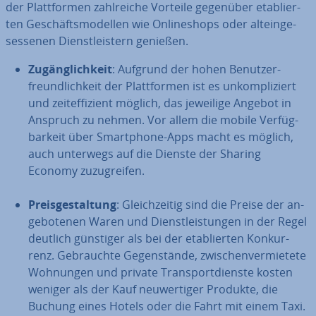
der Platt­for­men zahl­rei­che Vorteile gegenüber eta­blier­
ten Ge­schäfts­mo­del­len wie On­line­shops oder alt­ein­ge­
ses­se­nen Dienst­leis­tern genießen.
Zu­gäng­lich­keit
: Aufgrund der hohen Be­nut­zer­
freund­lich­keit der Platt­for­men ist es un­kom­pli­ziert
und zeit­ef­fi­zi­ent möglich, das jeweilige Angebot in
Anspruch zu nehmen. Vor allem die mobile Ver­füg­
bar­keit über Smart­phone-Apps macht es möglich,
auch unterwegs auf die Dienste der Sharing
Economy zu­zu­grei­fen.
Preis­ge­stal­tung
: Gleich­zei­tig sind die Preise der an­
ge­bo­te­nen Waren und Dienst­leis­tun­gen in der Regel
deutlich günstiger als bei der eta­blier­ten Kon­kur­
renz. Ge­brauch­te Ge­gen­stän­de, zwi­schen­ver­mie­te­te
Wohnungen und private Trans­port­diens­te kosten
weniger als der Kauf neu­wer­ti­ger Produkte, die
Buchung eines Hotels oder die Fahrt mit einem Taxi.