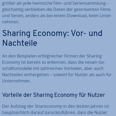
größer als jede heimische Film- und Se­ri­en­samm­lung –
gleich­zei­tig ver­blei­ben die Daten der ge­stream­ten Filme
und Serien, anders als bei einem Download, beim Un­ter­
neh­men.
Sharing Economy: Vor- und
Nachteile
An den Bei­spie­len er­folg­rei­cher Firmen der Sharing
Economy ist bereits zu erkennen, dass die neuen Ge­
schäfts­mo­del­le mit zahl­rei­chen Vorteilen, aber auch
Nach­tei­len ein­her­ge­hen – sowohl für Nutzer als auch für
Un­ter­neh­men.
Vorteile der Sharing Economy für Nutzer
Der Aufstieg der Share­co­no­my in den letzten Jahren ist
haupt­säch­lich darauf zu­rück­zu­füh­ren, dass die Nutzer