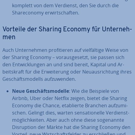
komplett von dem Verdienst, den Sie durch die
Share­co­no­my er­wirt­schaf­ten.
Vorteile der Sharing Economy für Un­ter­neh­
men
Auch Un­ter­neh­men pro­fi­tie­ren auf viel­fäl­ti­ge Weise von
der Sharing Economy – vor­aus­ge­setzt, sie passen sich
den Ent­wick­lun­gen an und sind bereit, Kapital und Ar­
beits­kraft für die Er­wei­te­rung oder Neu­aus­rich­tung ihres
Ge­schäfts­mo­dells auf­zu­wen­den.
Neue Ge­schäfts­mo­del­le
: Wie die Beispiele von
Airbnb, Uber oder Netflix zeigen, bietet die Sharing
Economy die Chance, eta­blier­te Branchen auf­zu­mi­
schen. Gelingt dies, warten sen­sa­tio­nel­le Ver­dienst­
mög­lich­kei­ten. Aber auch ohne diese so­ge­nann­te
Dis­rup­ti­on der Märkte hat die Sharing Economy den
Vorteil, neue Wirt­schafts­fel­der zu er­schlie­ßen und