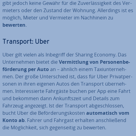
gibt jedoch keine Gewähr für die Zu­ver­läs­sig­keit des Ver­
mie­ters oder den Zustand der Wohnung. Al­ler­dings ist es
möglich, Mieter und Vermieter im Nach­hin­ein zu
bewerten
.
Transport: Uber
Uber gilt vielen als Inbegriff der Sharing Economy. Das
Un­ter­neh­men bietet die
Ver­mitt­lung von Per­so­nen­be­
för­de­rung per Auto
an – ähnlich einem Ta­xi­un­ter­neh­
men. Der große Un­ter­schied ist, dass für Uber Pri­vat­per­
so­nen in ihren eigenen Autos den Transport über­neh­
men. In­ter­es­sier­te Fahrgäste buchen per App eine Fahrt
und bekommen dann An­kunfts­zeit und Details zum
Fahrzeug angezeigt. Ist der Transport ab­ge­schlos­sen,
bucht Uber die Be­för­de­rungs­kos­ten
au­to­ma­tisch vom
Konto ab
. Fahrer und Fahrgast erhalten an­schlie­ßend
die Mög­lich­keit, sich ge­gen­sei­tig zu bewerten.