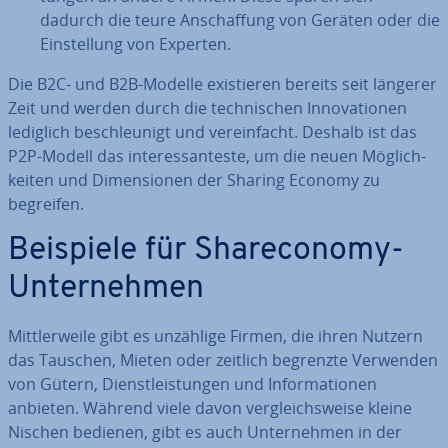
dadurch die teure An­schaf­fung von Geräten oder die
Ein­stel­lung von Experten.
Die B2C- und B2B-Modelle exis­tie­ren bereits seit längerer
Zeit und werden durch die tech­ni­schen In­no­va­tio­nen
lediglich be­schleu­nigt und ver­ein­facht. Deshalb ist das
P2P-Modell das in­ter­es­san­tes­te, um die neuen Mög­lich­
kei­ten und Di­men­sio­nen der Sharing Economy zu
begreifen.
Beispiele für Share­co­no­my-
Un­ter­neh­men
Mitt­ler­wei­le gibt es unzählige Firmen, die ihren Nutzern
das Tauschen, Mieten oder zeitlich begrenzte Verwenden
von Gütern, Dienst­leis­tun­gen und In­for­ma­tio­nen
anbieten. Während viele davon ver­gleichs­wei­se kleine
Nischen bedienen, gibt es auch Un­ter­neh­men in der