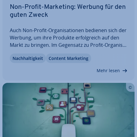
Non-Profit-Marketing: Werbung für den
guten Zweck
Auch Non-Profit-Or­ga­ni­sa­tio­nen bedienen sich der
Werbung, um ihre Produkte er­folg­reich auf den
Markt zu bringen. Im Gegensatz zu Profit-Or­ga­ni­sa­
tio­nen sind sie al­ler­dings nicht am großen Geld,
Nach­hal­tig­keit
Content Marketing
sondern am Erfolg ihres sozialen Projekts in­ter­es­
siert. Werbung für den guten Zweck:…
Mehr lesen