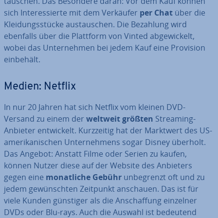
tauschen. Das Besondere daran: Vor dem Kauf können
sich In­ter­es­sier­te mit dem Verkäufer
per Chat
über die
Klei­dungs­stü­cke aus­tau­schen. Die Bezahlung wird
ebenfalls über die Plattform von Vinted ab­ge­wi­ckelt,
wobei das Un­ter­neh­men bei jedem Kauf eine Provision
einbehält.
Medien: Netflix
In nur 20 Jahren hat sich Netflix vom kleinen DVD-
Versand zu einem der
weltweit größten
Streaming-
Anbieter ent­wi­ckelt. Kurz­zei­tig hat der Marktwert des US-
ame­ri­ka­ni­schen Un­ter­neh­mens sogar Disney überholt.
Das Angebot: Anstatt Filme oder Serien zu kaufen,
können Nutzer diese auf der Website des Anbieters
gegen eine
mo­nat­li­che Gebühr
un­be­grenzt oft und zu
jedem ge­wünsch­ten Zeitpunkt anschauen. Das ist für
viele Kunden günstiger als die An­schaf­fung einzelner
DVDs oder Blu-rays. Auch die Auswahl ist bedeutend