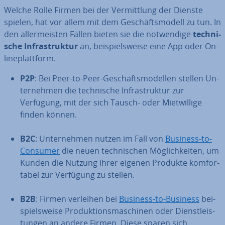
Welche Rolle Firmen bei der Ver­mitt­lung der Dienste
spielen, hat vor allem mit dem Ge­schäfts­mo­dell zu tun. In
den al­ler­meis­ten Fällen bieten sie die not­wen­di­ge
tech­ni­
sche In­fra­struk­tur
an, bei­spiels­wei­se eine App oder On­
line­platt­form.
P2P
: Bei Peer-to-Peer-Ge­schäfts­mo­del­len stellen Un­
ter­neh­men die tech­ni­sche In­fra­struk­tur zur
Verfügung, mit der sich Tausch- oder Miet­wil­li­ge
finden können.
B2C
: Un­ter­neh­men nutzen im Fall von
Business-to-
Consumer
die neuen tech­ni­schen Mög­lich­kei­ten, um
Kunden die Nutzung ihrer eigenen Produkte kom­for­
ta­bel zur Verfügung zu stellen.
B2B
: Firmen verleihen bei
Business-to-Business
bei­
spiels­wei­se Pro­duk­ti­ons­ma­schi­nen oder Dienst­leis­
tun­gen an andere Firmen. Diese sparen sich