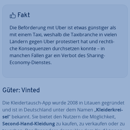
Fakt
Die Be­för­de­rung mit Uber ist etwas günstiger als
mit einem Taxi, weshalb die Ta­xi­bran­che in vielen
Ländern gegen Uber pro­tes­tiert hat und recht­li­
che Kon­se­quen­zen durch­set­zen konnte – in
manchen Fällen gar ein Verbot des Sharing-
Economy-Dienstes.
Güter: Vinted
Die Klei­der­tausch-App wurde 2008 in Litauen gegründet
und ist in Deutsch­land unter dem Namen „
Klei­der­krei­
sel
“ bekannt. Sie bietet den Nutzern die Mög­lich­keit,
Second-Hand-Kleidung
zu kaufen, zu verkaufen oder zu