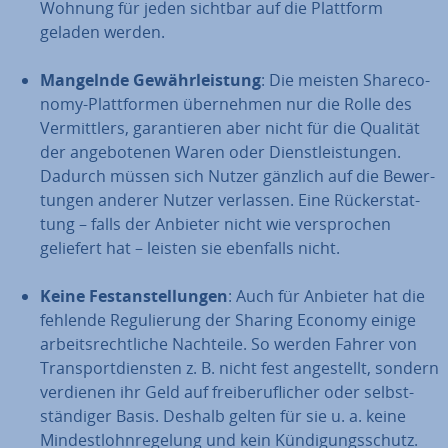
Wohnung für jeden sichtbar auf die Plattform
geladen werden.
Mangelnde Ge­währ­leis­tung
: Die meisten Share­co­
no­my-Platt­for­men über­neh­men nur die Rolle des
Ver­mitt­lers, ga­ran­tie­ren aber nicht für die Qualität
der an­ge­bo­te­nen Waren oder Dienst­leis­tun­gen.
Dadurch müssen sich Nutzer gänzlich auf die Be­wer­
tun­gen anderer Nutzer verlassen. Eine Rück­erstat­
tung – falls der Anbieter nicht wie ver­spro­chen
geliefert hat – leisten sie ebenfalls nicht.
Keine Fest­an­stel­lun­gen
: Auch für Anbieter hat die
fehlende Re­gu­lie­rung der Sharing Economy einige
ar­beits­recht­li­che Nachteile. So werden Fahrer von
Trans­port­diens­ten z. B. nicht fest an­ge­stellt, sondern
verdienen ihr Geld auf frei­be­ruf­li­cher oder selbst­
stän­di­ger Basis. Deshalb gelten für sie u. a. keine
Min­dest­lohn­re­ge­lung und kein Kün­di­gungs­schutz.