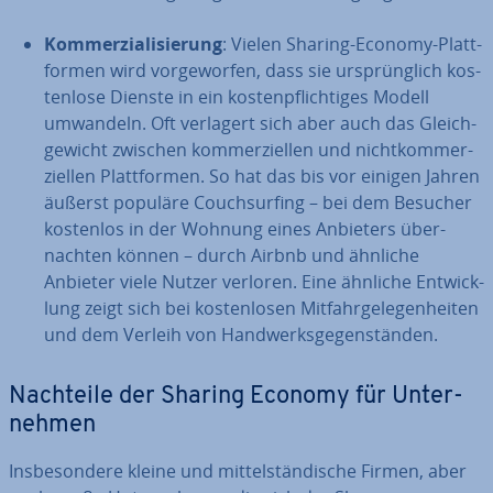
Kom­mer­zia­li­sie­rung
: Vielen Sharing-Economy-Platt­
for­men wird vor­ge­wor­fen, dass sie ur­sprüng­lich kos­
ten­lo­se Dienste in ein kos­ten­pflich­ti­ges Modell
umwandeln. Oft verlagert sich aber auch das Gleich­
ge­wicht zwischen kom­mer­zi­el­len und nicht­kom­mer­
zi­el­len Platt­for­men. So hat das bis vor einigen Jahren
äußerst populäre Couch­sur­fing – bei dem Besucher
kostenlos in der Wohnung eines Anbieters über­
nach­ten können – durch Airbnb und ähnliche
Anbieter viele Nutzer verloren. Eine ähnliche Ent­wick­
lung zeigt sich bei kos­ten­lo­sen Mit­fahr­ge­le­gen­hei­ten
und dem Verleih von Hand­werks­ge­gen­stän­den.
Nachteile der Sharing Economy für Un­ter­
neh­men
Ins­be­son­de­re kleine und mit­tel­stän­di­sche Firmen, aber