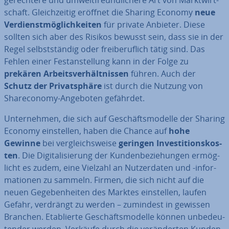
ge­rech­te­re und um­welt­freund­li­che­re Art von Markt­wirt­
schaft. Gleich­zei­tig eröffnet die Sharing Economy
neue
Ver­dienst­mög­lich­kei­ten
für private Anbieter. Diese
sollten sich aber des Risikos bewusst sein, dass sie in der
Regel selbst­stän­dig oder frei­be­ruf­lich tätig sind. Das
Fehlen einer Fest­an­stel­lung kann in der Folge zu
prekären Ar­beits­ver­hält­nis­sen
führen. Auch der
Schutz der Pri­vat­sphä­re
ist durch die Nutzung von
Share­co­no­my-Angeboten gefährdet.
Un­ter­neh­men, die sich auf Ge­schäfts­mo­del­le der Sharing
Economy ein­stel­len, haben die Chance auf
hohe
Gewinne
bei ver­gleichs­wei­se
geringen In­ves­ti­ti­ons­kos­
ten
. Die Di­gi­ta­li­sie­rung der Kun­den­be­zie­hun­gen er­mög­
licht es zudem, eine Vielzahl an Nut­zer­da­ten und -in­for­
ma­tio­nen zu sammeln. Firmen, die sich nicht auf die
neuen Ge­ge­ben­hei­ten des Marktes ein­stel­len, laufen
Gefahr, verdrängt zu werden – zumindest in gewissen
Branchen. Eta­blier­te Ge­schäfts­mo­del­le können un­be­deu­