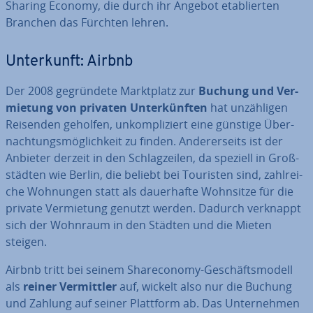
Sharing Economy, die durch ihr Angebot eta­blier­ten
Branchen das Fürchten lehren.
Un­ter­kunft: Airbnb
Der 2008 ge­grün­de­te Markt­platz zur
Buchung und Ver­
mie­tung
von
privaten Un­ter­künf­ten
hat un­zäh­li­gen
Reisenden geholfen, un­kom­pli­ziert eine günstige Über­
nach­tungs­mög­lich­keit zu finden. An­de­rer­seits ist der
Anbieter derzeit in den Schlag­zei­len, da speziell in Groß­
städ­ten wie Berlin, die beliebt bei Touristen sind, zahl­rei­
che Wohnungen statt als dau­er­haf­te Wohnsitze für die
private Ver­mie­tung genutzt werden. Dadurch verknappt
sich der Wohnraum in den Städten und die Mieten
steigen.
Airbnb tritt bei seinem Share­co­no­my-Ge­schäfts­mo­dell
als
reiner Ver­mitt­ler
auf, wickelt also nur die Buchung
und Zahlung auf seiner Plattform ab. Das Un­ter­neh­men