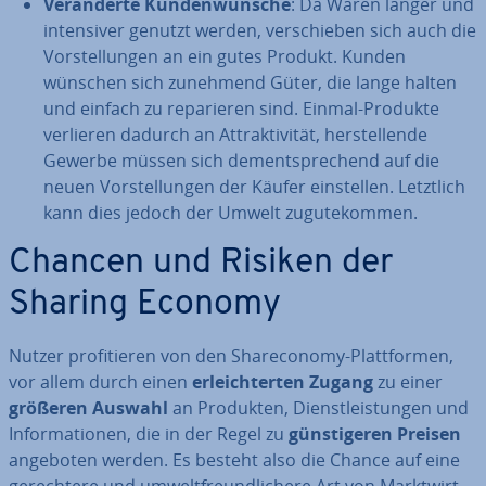
Ver­än­der­te Kun­den­wün­sche
: Da Waren länger und
in­ten­si­ver genutzt werden, ver­schie­ben sich auch die
Vor­stel­lun­gen an ein gutes Produkt. Kunden
wünschen sich zunehmend Güter, die lange halten
und einfach zu re­pa­rie­ren sind. Einmal-Produkte
verlieren dadurch an At­trak­ti­vi­tät, her­stel­len­de
Gewerbe müssen sich dem­entspre­chend auf die
neuen Vor­stel­lun­gen der Käufer ein­stel­len. Letztlich
kann dies jedoch der Umwelt zu­gu­te­kom­men.
Chancen und Risiken der
Sharing Economy
Nutzer pro­fi­tie­ren von den Share­co­no­my-Platt­for­men,
vor allem durch einen
er­leich­ter­ten Zugang
zu einer
größeren Auswahl
an Produkten, Dienst­leis­tun­gen und
In­for­ma­tio­nen, die in der Regel zu
güns­ti­ge­ren Preisen
angeboten werden. Es besteht also die Chance auf eine