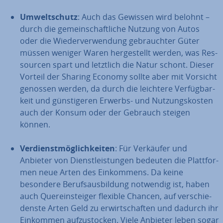
Um­welt­schutz
: Auch das Gewissen wird belohnt –
durch die ge­mein­schaft­li­che Nutzung von Autos
oder die Wie­der­ver­wen­dung ge­brauch­ter Güter
müssen weniger Waren her­ge­stellt werden, was Res­
sour­cen spart und letztlich die Natur schont. Dieser
Vorteil der Sharing Economy sollte aber mit Vorsicht
genossen werden, da durch die leichtere Ver­füg­bar­
keit und güns­ti­ge­ren Erwerbs- und Nut­zungs­kos­ten
auch der Konsum oder der Gebrauch steigen
können.
Ver­dienst­mög­lich­kei­ten
: Für Verkäufer und
Anbieter von Dienst­leis­tun­gen bedeuten die Platt­for­
men neue Arten des Ein­kom­mens. Da keine
besondere Be­rufs­aus­bil­dung notwendig ist, haben
auch Quer­ein­stei­ger flexible Chancen, auf ver­schie­
dens­te Arten Geld zu er­wirt­schaf­ten und dadurch ihr
Einkommen auf­zu­sto­cken. Viele Anbieter leben sogar