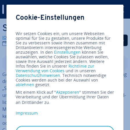
Digital Guide
Cookie-Einstellungen
Zum Haupt­in­halt springen
Sharing Economy
Wir setzen Cookies ein, um unsere Webseiten
IONOS Redaktion
optimal für Sie zu gestalten, unsere Produkte für
Auf Facebook teilen
Auf Twitter teilen
Auf LinkedIn tei
Sie zu verbessern sowie Ihnen zusammen mit
16.03.2022
Drittanbietern interessengerechte Werbung
anzuzeigen. In den
Einstellungen
können Sie
auswählen, welche Cookies Sie zulassen wollen,
sowie Ihre Auswahl jederzeit ändern. Weitere
In­halts­ver­zeich­nis
Infos finden Sie in unserer
Richtlinie zur
Verwendung von Cookies
und in unseren
Geteilte Freude ist doppelte Freude: Diese Re­de­wen­dung
Datenschutzhinweisen
. Technisch notwendige
Cookies werden auch bei der Auswahl von
drückt – ähnlich wie ihre englische Ent­spre­chung
ablehnen
gesetzt.
„Sharing is caring“ – eine neue Freude am Wei­ter­ge­ben
Mit einem Klick auf "
Akzeptieren
" stimmen Sie der
und ge­mein­sa­men Nutzen aus. Teilen ist selbst­ver­ständ­
Verarbeitung und der Übermittlung Ihrer Daten
lich kein neues Phänomen – schon immer ver­wen­de­ten
an Drittländer zu.
Menschen Geräte ge­mein­schaft­lich, stellten ihre Fä­hig­
Impressum
kei­ten und Kennt­nis­se in den Dienst der Ge­sell­schaft
oder über­lie­fer­ten Ge­schich­ten und Bilder an jüngere