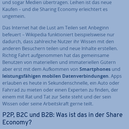
und sogar Medien über­tra­gen. Leihen ist das neue
Kaufen – und die Sharing Economy er­leich­tert es
ungemein.
Das Internet hat die Lust am Teilen seit Anbeginn
befeuert – Wikipedia funk­tio­niert bei­spiels­wei­se nur
dadurch, dass zahl­rei­che Nutzer ihr Wissen mit den
anderen Besuchern teilen und neue Inhalte erstellen.
Richtig Fahrt auf­ge­nom­men hat das ge­mein­sa­me
Benutzen von ma­te­ri­el­len und im­ma­te­ri­el­len Gütern
aber erst mit dem Aufkommen von
Smart­phones
und
leis­tungs­fä­hi­gen mobilen Da­ten­ver­bin­dun­gen
. Apps
erlauben es heute in Se­kun­den­schnel­le, ein Auto oder
Fahrrad zu mieten oder einen Experten zu finden, der
einem mit Rat und Tat zur Seite steht und der sein
Wissen oder seine Ar­beits­kraft gerne teilt.
P2P, B2C und B2B: Was ist das in der Share
Economy?