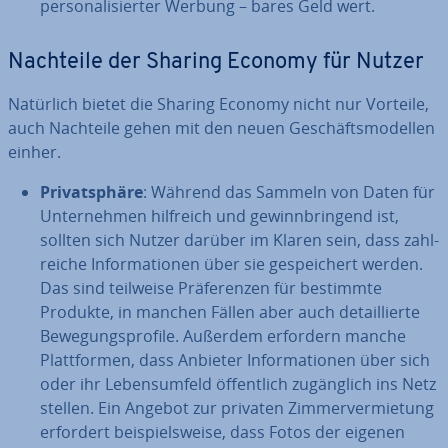
per­so­na­li­sier­ter Werbung – bares Geld wert.
Nachteile der Sharing Economy für Nutzer
Natürlich bietet die Sharing Economy nicht nur Vorteile,
auch Nachteile gehen mit den neuen Ge­schäfts­mo­del­len
einher.
Pri­vat­sphä­re
: Während das Sammeln von Daten für
Un­ter­neh­men hilfreich und ge­winn­brin­gend ist,
sollten sich Nutzer darüber im Klaren sein, dass zahl­
rei­che In­for­ma­tio­nen über sie ge­spei­chert werden.
Das sind teilweise Prä­fe­ren­zen für bestimmte
Produkte, in manchen Fällen aber auch de­tail­lier­te
Be­we­gungs­pro­fi­le. Außerdem erfordern manche
Platt­for­men, dass Anbieter In­for­ma­tio­nen über sich
oder ihr Le­bens­um­feld öf­fent­lich zu­gäng­lich ins Netz
stellen. Ein Angebot zur privaten Zim­mer­ver­mie­tung
erfordert bei­spiels­wei­se, dass Fotos der eigenen