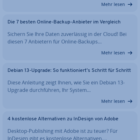
Mehr lesen
Die 7 besten Online-Backup-Anbieter im Vergleich
Sichern Sie Ihre Daten zu­ver­läs­sig in der Cloud! Bei
diesen 7 Anbietern für Online-Backups…
Mehr lesen
Debian 13-Upgrade: So funk­tio­niert’s Schritt für Schritt
Diese Anleitung zeigt Ihnen, wie Sie ein Debian 13-
Upgrade durch­füh­ren, Ihr System…
Mehr lesen
4 kos­ten­lo­se Al­ter­na­ti­ven zu InDesign von Adobe
Desktop-Pu­bli­shing mit Adobe ist zu teuer? Für
InDesign gibt es kos­ten­lo­se Al­ter­na­ti­ven,…