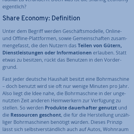
ei­gent­lich?
Share Economy: De­fi­ni­ti­on
Unter dem Begriff werden Ge­schäfts­mo­del­le, Online-
und Offline-Platt­for­men, sowie Ge­mein­schaf­ten zu­sam­
men­ge­fasst, die den Nutzern das
Teilen von Gütern,
Dienst­leis­tun­gen oder In­for­ma­tio­nen
erlauben. Statt
etwas zu besitzen, rückt das Benutzen in den Vor­der­
grund.
Fast jeder deutsche Haushalt besitzt eine Bohr­ma­schi­ne
– doch benutzt wird sie oft nur wenige Minuten pro Jahr.
Also liegt die Idee nahe, die Bohr­ma­schi­ne in der un­ge­
nutz­ten Zeit anderen Heim­wer­kern zur Verfügung zu
stellen. So werden
Produkte dau­er­haf­ter genutzt
und
die
Res­sour­cen geschont
, die für die Her­stel­lung un­zäh­
li­ger Bohr­ma­schi­nen benötigt würden. Dieses Prinzip
lässt sich selbst­ver­ständ­lich auch auf Autos, Wohnraum