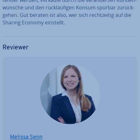
ten­der werden, Verkäufe durch die ver­än­der­ten Kun­den­
wün­sche und den rück­läu­fi­gen Konsum spürbar zu­rück­
ge­hen. Gut beraten ist also, wer sich recht­zei­tig auf die
Sharing Economy einstellt.
Reviewer
Melissa Senn