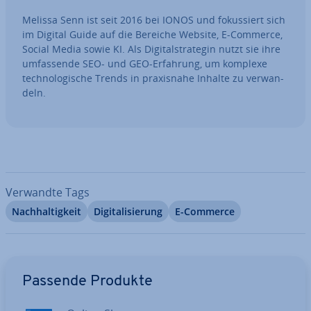
Melissa Senn ist seit 2016 bei IONOS und fo­kus­siert sich
im Digital Guide auf die Bereiche Website, E-Commerce,
Social Media sowie KI. Als Di­gi­tal­stra­te­gin nutzt sie ihre
um­fas­sen­de SEO- und GEO-Erfahrung, um komplexe
tech­no­lo­gi­sche Trends in pra­xis­na­he Inhalte zu ver­wan­
deln.
Verwandte Tags
Nach­hal­tig­keit
Di­gi­ta­li­sie­rung
E-Commerce
Zum Hauptmenü
Passende Produkte