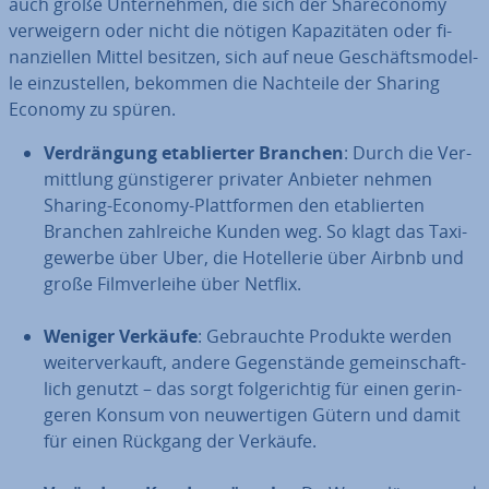
auch große Un­ter­neh­men, die sich der Share­co­no­my
ver­wei­gern oder nicht die nötigen Ka­pa­zi­tä­ten oder fi­
nan­zi­el­len Mittel besitzen, sich auf neue Ge­schäfts­mo­del­
le ein­zu­stel­len, bekommen die Nachteile der Sharing
Economy zu spüren.
Ver­drän­gung eta­blier­ter Branchen
: Durch die Ver­
mitt­lung güns­ti­ge­rer privater Anbieter nehmen
Sharing-Economy-Platt­for­men den eta­blier­ten
Branchen zahl­rei­che Kunden weg. So klagt das Ta­xi­
ge­wer­be über Uber, die Ho­tel­le­rie über Airbnb und
große Film­ver­lei­he über Netflix.
Weniger Verkäufe
: Ge­brauch­te Produkte werden
wei­ter­ver­kauft, andere Ge­gen­stän­de ge­mein­schaft­
lich genutzt – das sorgt fol­ge­rich­tig für einen ge­rin­
ge­ren Konsum von neu­wer­ti­gen Gütern und damit
für einen Rückgang der Verkäufe.