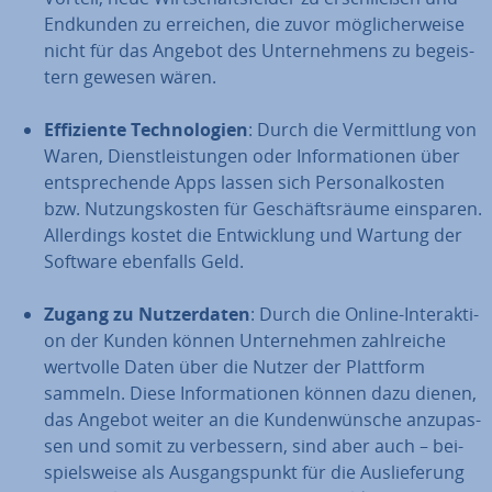
Endkunden zu erreichen, die zuvor mög­li­cher­wei­se
nicht für das Angebot des Un­ter­neh­mens zu be­geis­
tern gewesen wären.
Ef­fi­zi­en­te Tech­no­lo­gien
: Durch die Ver­mitt­lung von
Waren, Dienst­leis­tun­gen oder In­for­ma­tio­nen über
ent­spre­chen­de Apps lassen sich Per­so­nal­kos­ten
bzw. Nut­zungs­kos­ten für Ge­schäfts­räu­me einsparen.
Al­ler­dings kostet die Ent­wick­lung und Wartung der
Software ebenfalls Geld.
Zugang zu Nut­zer­da­ten
: Durch die Online-In­ter­ak­ti­
on der Kunden können Un­ter­neh­men zahl­rei­che
wertvolle Daten über die Nutzer der Plattform
sammeln. Diese In­for­ma­tio­nen können dazu dienen,
das Angebot weiter an die Kun­den­wün­sche an­zu­pas­
sen und somit zu ver­bes­sern, sind aber auch – bei­
spiels­wei­se als Aus­gangs­punkt für die Aus­lie­fe­rung