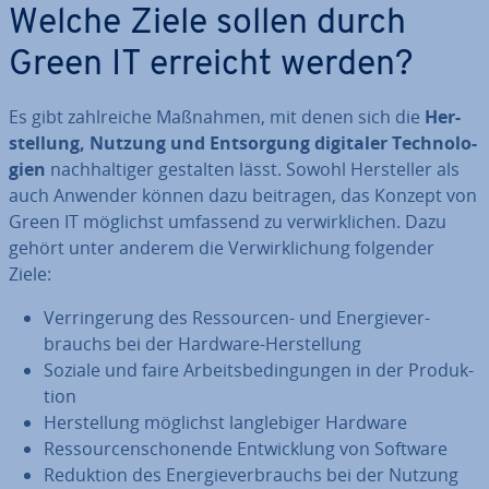
Welche Ziele sollen durch
Green IT erreicht werden?
Es gibt zahl­rei­che Maßnahmen, mit denen sich die
Her­
stel­lung, Nutzung und Ent­sor­gung digitaler Tech­no­lo­
gien
nach­hal­ti­ger gestalten lässt. Sowohl Her­stel­ler als
auch Anwender können dazu beitragen, das Konzept von
Green IT möglichst umfassend zu ver­wirk­li­chen. Dazu
gehört unter anderem die Ver­wirk­li­chung folgender
Ziele:
Ver­rin­ge­rung des Res­sour­cen- und En­er­gie­ver­
brauchs bei der Hardware-Her­stel­lung
Soziale und faire Ar­beits­be­din­gun­gen in der Pro­duk­
ti­on
Her­stel­lung möglichst lang­le­bi­ger Hardware
Res­sour­cen­scho­nen­de Ent­wick­lung von Software
Reduktion des En­er­gie­ver­brauchs bei der Nutzung