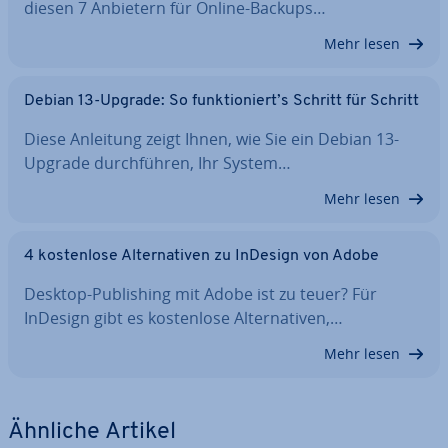
diesen 7 Anbietern für Online-Backups…
Mehr lesen
Debian 13-Upgrade: So funk­tio­niert’s Schritt für Schritt
Diese Anleitung zeigt Ihnen, wie Sie ein Debian 13-
Upgrade durch­füh­ren, Ihr System…
Mehr lesen
4 kos­ten­lo­se Al­ter­na­ti­ven zu InDesign von Adobe
Desktop-Pu­bli­shing mit Adobe ist zu teuer? Für
InDesign gibt es kos­ten­lo­se Al­ter­na­ti­ven,…
Mehr lesen
Ähnliche Artikel