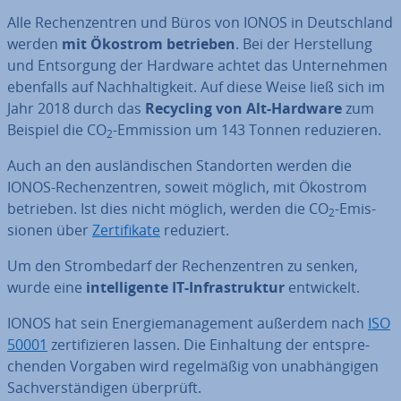
Alle Re­chen­zen­tren und Büros von IONOS in Deutsch­land
werden
mit Ökostrom betrieben
. Bei der Her­stel­lung
und Ent­sor­gung der Hardware achtet das Un­ter­neh­men
ebenfalls auf Nach­hal­tig­keit. Auf diese Weise ließ sich im
Jahr 2018 durch das
Recycling von Alt-Hardware
zum
Beispiel die CO
-Emmission um 143 Tonnen re­du­zie­ren.
2
Auch an den aus­län­di­schen Stand­or­ten werden die
IONOS-Re­chen­zen­tren, soweit möglich, mit Ökostrom
betrieben. Ist dies nicht möglich, werden die CO
-Emis­
2
sio­nen über
Zer­ti­fi­ka­te
reduziert.
Um den Strom­be­darf der Re­chen­zen­tren zu senken,
wurde eine
in­tel­li­gen­te IT-In­fra­struk­tur
ent­wi­ckelt.
IONOS hat sein En­er­gie­ma­nage­ment außerdem nach
ISO
50001
zer­ti­fi­zie­ren lassen. Die Ein­hal­tung der ent­spre­
chen­den Vorgaben wird re­gel­mä­ßig von un­ab­hän­gi­gen
Sach­ver­stän­di­gen überprüft.