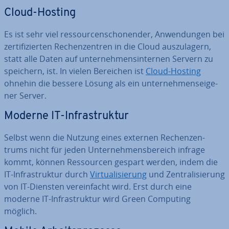
Cloud-Hosting
Es ist sehr viel res­sour­cen­scho­nen­der, An­wen­dun­gen bei
zer­ti­fi­zier­ten Re­chen­zen­tren in die Cloud aus­zu­la­gern,
statt alle Daten auf un­ter­neh­mens­in­ter­nen Servern zu
speichern, ist. In vielen Bereichen ist
Cloud-Hosting
ohnehin die bessere Lösung als ein un­ter­neh­mens­ei­ge­
ner Server.
Moderne IT-In­fra­struk­tur
Selbst wenn die Nutzung eines externen Re­chen­zen­
trums nicht für jeden Un­ter­neh­mens­be­reich infrage
kommt, können Res­sour­cen gespart werden, indem die
IT-In­fra­struk­tur durch
Vir­tua­li­sie­rung
und Zen­tra­li­sie­rung
von IT-Diensten ver­ein­facht wird. Erst durch eine
moderne IT-In­fra­struk­tur wird Green Computing
möglich.