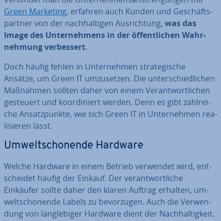
Green Marketing
, erfahren auch Kunden und Ge­schäfts­
part­ner von der nach­hal­ti­gen Aus­rich­tung,
was das
Image des Un­ter­neh­mens in der öf­fent­li­chen Wahr­
neh­mung ver­bes­sert.
Doch häufig fehlen in Un­ter­neh­men stra­te­gi­sche
Ansätze, um Green IT um­zu­set­zen. Die un­ter­schied­li­chen
Maßnahmen sollten daher von einem Ver­ant­wort­li­chen
gesteuert und ko­or­di­niert werden. Denn es gibt zahl­rei­
che An­satz­punk­te, wie sich Green IT in Un­ter­neh­men rea­
li­sie­ren lässt.
Um­welt­scho­nen­de Hardware
Welche Hardware in einem Betrieb verwendet wird, ent­
schei­det häufig der Einkauf. Der ver­ant­wort­li­che
Einkäufer sollte daher den klaren Auftrag erhalten, um­
welt­scho­nen­de Labels zu be­vor­zu­gen. Auch die Ver­wen­
dung von lang­le­bi­ger Hardware dient der Nach­hal­tig­keit.