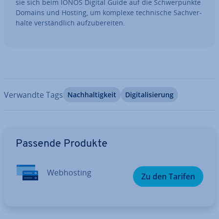
sie sich beim IONOS Digital Guide auf die Schwer­punk­te
Domains und Hosting, um komplexe tech­ni­sche Sach­ver­
hal­te ver­ständ­lich auf­zu­be­rei­ten.
Verwandte Tags
Nach­hal­tig­keit
Di­gi­ta­li­sie­rung
Zum Hauptmenü
Passende Produkte
Web­hos­ting
Zu den Tarifen