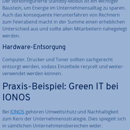
Der vor­kon­fi­gu­rier­te Standby-Modus ist ein wichtiger
Baustein, um Energie im Un­ter­neh­mens­all­tag zu sparen.
Auch das kon­se­quen­te Her­un­ter­fah­ren von Rechnern
zum Fei­er­abend macht in der Summe einen er­heb­li­chen
Un­ter­schied aus und sollte allen Mit­ar­bei­tern na­he­ge­legt
werden.
Hardware-Ent­sor­gung
Computer, Drucker und Toner sollten sach­ge­recht
entsorgt werden, sodass Ein­zel­tei­le recycelt und wei­ter­
ver­wen­det werden können.
Praxis-Beispiel: Green IT bei
IONOS
Bei
IONOS
gehören Um­welt­schutz und Nach­hal­tig­keit
zum Kern der Un­ter­neh­mens­stra­te­gie. Dies spiegelt sich
in sämt­li­chen Un­ter­neh­mens­be­rei­chen wider.