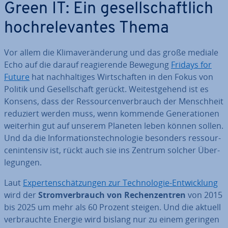
Green IT: Ein ge­sell­schaft­lich
hoch­re­le­van­tes Thema
Vor allem die Kli­ma­ver­än­de­rung und das große mediale
Echo auf die darauf re­agie­ren­de Bewegung
Fridays for
Future
hat nach­hal­ti­ges Wirt­schaf­ten in den Fokus von
Politik und Ge­sell­schaft gerückt. Wei­test­ge­hend ist es
Konsens, dass der Res­sour­cen­ver­brauch der Mensch­heit
reduziert werden muss, wenn kommende Ge­ne­ra­tio­nen
weiterhin gut auf unserem Planeten leben können sollen.
Und da die In­for­ma­ti­ons­tech­no­lo­gie besonders res­sour­
cen­in­ten­siv ist, rückt auch sie ins Zentrum solcher Über­
le­gun­gen.
Laut
Ex­per­ten­schät­zun­gen zur Tech­no­lo­gie-Ent­wick­lung
wird der
Strom­ver­brauch von Re­chen­zen­tren
von 2015
bis 2025 um mehr als 60 Prozent steigen. Und die aktuell
ver­brauch­te Energie wird bislang nur zu einem geringen