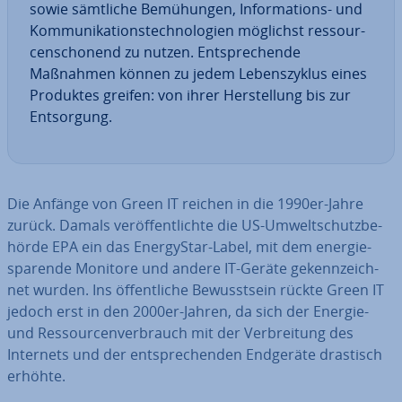
sowie sämtliche Be­mü­hun­gen, In­for­ma­ti­ons- und
Kom­mu­ni­ka­ti­ons­tech­no­lo­gien möglichst res­sour­
cen­scho­nend zu nutzen. Ent­spre­chen­de
Maßnahmen können zu jedem Le­bens­zy­klus eines
Produktes greifen: von ihrer Her­stel­lung bis zur
Ent­sor­gung.
Die Anfänge von Green IT reichen in die 1990er-Jahre
zurück. Damals ver­öf­fent­lich­te die US-Um­welt­schutz­be­
hör­de EPA ein das En­er­gy­Star-Label, mit dem en­er­gie­
spa­ren­de Monitore und andere IT-Geräte ge­kenn­zeich­
net wurden. Ins öf­fent­li­che Be­wusst­sein rückte Green IT
jedoch erst in den 2000er-Jahren, da sich der Energie-
und Res­sour­cen­ver­brauch mit der Ver­brei­tung des
Internets und der ent­spre­chen­den Endgeräte drastisch
erhöhte.