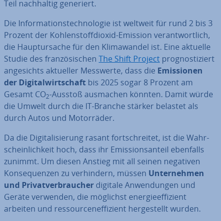
Teil nach­hal­tig generiert.
Die In­for­ma­ti­ons­tech­no­lo­gie ist weltweit für rund 2 bis 3
Prozent der Koh­len­stoff­di­oxid-Emission ver­ant­wort­lich,
die Haupt­ur­sa­che für den Kli­ma­wan­del ist. Eine aktuelle
Studie des fran­zö­si­schen
The Shift Project
pro­gnos­ti­ziert
an­ge­sichts aktueller Messwerte, dass die
Emis­sio­nen
der Di­gi­tal­wirt­schaft
bis 2025 sogar 8 Prozent am
Gesamt CO
-Ausstoß ausmachen könnten. Damit würde
2
die Umwelt durch die IT-Branche stärker belastet als
durch Autos und Mo­tor­rä­der.
Da die Di­gi­ta­li­sie­rung rasant fort­schrei­tet, ist die Wahr­
schein­lich­keit hoch, dass ihr Emis­si­ons­an­teil ebenfalls
zunimmt. Um diesen Anstieg mit all seinen negativen
Kon­se­quen­zen zu ver­hin­dern, müssen
Un­ter­neh­men
und Pri­vat­ver­brau­cher
digitale An­wen­dun­gen und
Geräte verwenden, die möglichst en­er­gie­ef­fi­zi­ent
arbeiten und res­sour­cen­ef­fi­zi­ent her­ge­stellt wurden.