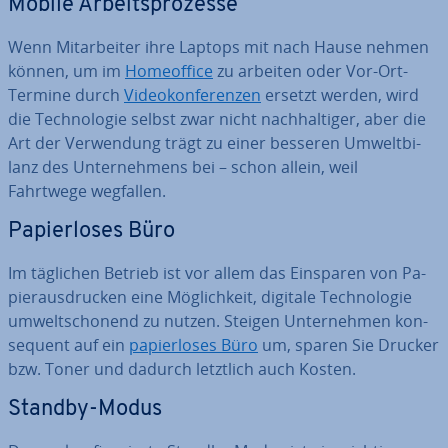
Mobile Ar­beits­pro­zes­se
Wenn Mit­ar­bei­ter ihre Laptops mit nach Hause nehmen
können, um im
Ho­me­of­fice
zu arbeiten oder Vor-Ort-
Termine durch
Vi­deo­kon­fe­ren­zen
ersetzt werden, wird
die Tech­no­lo­gie selbst zwar nicht nach­hal­ti­ger, aber die
Art der Ver­wen­dung trägt zu einer besseren Um­welt­bi­
lanz des Un­ter­neh­mens bei – schon allein, weil
Fahrtwege wegfallen.
Pa­pier­lo­ses Büro
Im täglichen Betrieb ist vor allem das Einsparen von Pa­
pier­aus­dru­cken eine Mög­lich­keit, digitale Tech­no­lo­gie
um­welt­scho­nend zu nutzen. Steigen Un­ter­neh­men kon­
se­quent auf ein
pa­pier­lo­ses Büro
um, sparen Sie Drucker
bzw. Toner und dadurch letztlich auch Kosten.
Standby-Modus