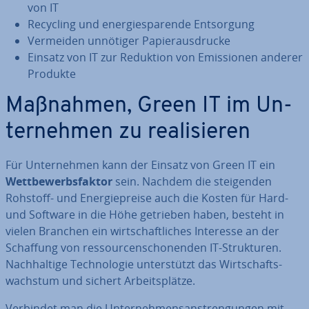
von IT
Recycling und en­er­gie­spa­ren­de Ent­sor­gung
Vermeiden unnötiger Pa­pier­aus­dru­cke
Einsatz von IT zur Reduktion von Emis­sio­nen anderer
Produkte
Maßnahmen, Green IT im Un­
ter­neh­men zu rea­li­sie­ren
Für Un­ter­neh­men kann der Einsatz von Green IT ein
Wett­be­werbs­fak­tor
sein. Nachdem die stei­gen­den
Rohstoff- und En­er­gie­prei­se auch die Kosten für Hard-
und Software in die Höhe getrieben haben, besteht in
vielen Branchen ein wirt­schaft­li­ches Interesse an der
Schaffung von res­sour­cen­scho­nen­den IT-Struk­tu­ren.
Nach­hal­ti­ge Tech­no­lo­gie un­ter­stützt das Wirt­schafts­
wachs­tum und sichert Ar­beits­plät­ze.
Verbindet man die Un­ter­neh­mens­an­stren­gun­gen mit