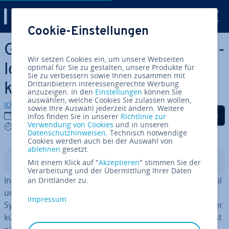
Digital Guide
Cookie-Einstellungen
Zum Haupt­in­halt springen
Green IT: Nach­hal­ti­ge Tech­no­
Wir setzen Cookies ein, um unsere Webseiten
lo­gie­nut­zung als Not­wen­dig­
optimal für Sie zu gestalten, unsere Produkte für
Sie zu verbessern sowie Ihnen zusammen mit
Drittanbietern interessengerechte Werbung
keit und Wett­be­werbs­vor­teil
anzuzeigen. In den
Einstellungen
können Sie
auswählen, welche Cookies Sie zulassen wollen,
IONOS Redaktion
sowie Ihre Auswahl jederzeit ändern. Weitere
Auf Facebook teilen
Auf Twitter teilen
Auf LinkedIn tei
16.03.2022
Infos finden Sie in unserer
Richtlinie zur
Verwendung von Cookies
und in unseren
5 mins
Datenschutzhinweisen
. Technisch notwendige
Cookies werden auch bei der Auswahl von
ablehnen
gesetzt.
In­halts­ver­zeich­nis
Mit einem Klick auf "
Akzeptieren
" stimmen Sie der
Verarbeitung und der Übermittlung Ihrer Daten
In­for­ma­ti­ons­tech­no­lo­gie ist längst in­te­gra­ler Be­stand­teil
an Drittländer zu.
unseres Lebens. Und dank immer leis­tungs­fä­hi­ge­rer
Impressum
Systeme werden immer größere Da­ten­men­gen in immer
kürzerer Zeit über­mit­telt. Ein Ende dieser Ent­wick­lung ist