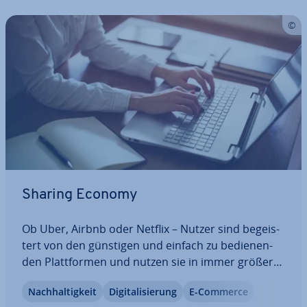
Sharing Economy
Ob Uber, Airbnb oder Netflix – Nutzer sind be­geis­
tert von den günstigen und einfach zu be­die­nen­
den Platt­for­men und nutzen sie in immer größerer
Zahl. Eta­blier­te Branchen werden hingegen
Nach­hal­tig­keit
Di­gi­ta­li­sie­rung
E-Commerce
zunehmend nervös, da die Kunden abwandern. Im