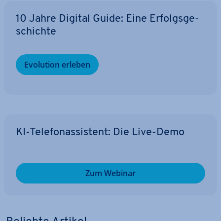
10 Jahre Digital Guide: Eine Er­folgs­ge­
schich­te
Evolution erleben
KI-Te­le­fon­as­sis­tent: Die Live-Demo
Zum Webinar