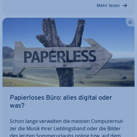
Zentrum der Aus­ein­an­der­set­zung steht der
Mehr lesen
Begriff…
Pa­pier­lo­ses Büro: alles digital oder
was?
Schon lange verwalten die meisten Com­pu­ter­nut­
zer die Musik ihrer Lieb­lings­band oder die Bilder
des letzten Som­mer­ur­laubs online bzw. auf dem