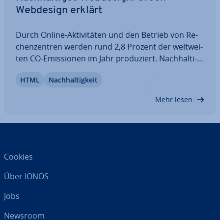
Webdesign erklärt
Durch Online-Ak­ti­vi­tä­ten und den Betrieb von Re­
chen­zen­tren werden rund 2,8 Prozent der welt­wei­
ten CO-Emis­sio­nen im Jahr pro­du­ziert. Nach­hal­ti­
ges Webdesign kann dabei helfen, den En­er­gie­ver­
HTML
Nach­hal­tig­keit
brauch und die CO-Emis­sio­nen zu re­du­zie­ren und
damit die Ökobilanz des Internets zu…
Mehr lesen
Cookies
Über IONOS
Jobs
Newsroom