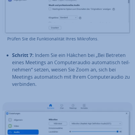
Prüfen Sie die Funk­tio­na­li­tät Ihres Mikrofons.
Schritt 7:
Indem Sie ein Häkchen bei „Bei Betreten
eines Meetings an Com­pu­ter­au­dio au­to­ma­tisch teil­
neh­men“ setzen, weisen Sie Zoom an, sich bei
Meetings au­to­ma­tisch mit Ihrem Com­pu­ter­au­dio zu
verbinden.