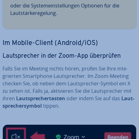
oder die Sys­tem­ein­stel­lun­gen Optionen für die
Laut­stär­ke­re­ge­lung.
Im Mobile-Client (Android/iOS)
Laut­spre­cher in der Zoom-App über­prü­fen
Falls Sie im Meeting nichts hören, prüfen Sie Ihre in­te­
grier­ten Smart­phone-Laut­spre­cher. Im Zoom-Meeting
checken Sie, ob neben dem Laut­spre­cher-Symbol ein X
zu sehen ist. Falls ja, ak­ti­vie­ren Sie die Laut­spre­cher mit
ihren
Laut­spre­cher­tas­ten
oder indem Sie auf das
Laut­
spre­cher­sym­bol
tippen.