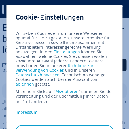
Digital Guide
Cookie-Einstellungen
Zum Haupt­in­halt springen
Bei Zoom kein Ton: Au­dio­pro­
Wir setzen Cookies ein, um unsere Webseiten
ble­me im Zoom-Meeting
optimal für Sie zu gestalten, unsere Produkte für
Sie zu verbessern sowie Ihnen zusammen mit
Drittanbietern interessengerechte Werbung
lösen
anzuzeigen. In den
Einstellungen
können Sie
auswählen, welche Cookies Sie zulassen wollen,
IONOS Redaktion
sowie Ihre Auswahl jederzeit ändern. Weitere
Auf Facebook teilen
Auf Twitter teilen
Auf LinkedIn teilen
Als be­vor­zug­te Quelle
18.06.2021
Infos finden Sie in unserer
Richtlinie zur
auf Google hin­zu­fü­gen
Verwendung von Cookies
und in unseren
7 mins
Datenschutzhinweisen
. Technisch notwendige
Cookies werden auch bei der Auswahl von
ablehnen
gesetzt.
In­halts­ver­zeich­nis
Mit einem Klick auf "
Akzeptieren
" stimmen Sie der
Verarbeitung und der Übermittlung Ihrer Daten
„Könnt ihr mich hören?“ – Diese Frage kennen ver­mut­lich
an Drittländer zu.
alle, die re­gel­mä­ßig Zoom oder eine
Zoom-Al­ter­na­ti­ve
Impressum
nutzen. Au­dio­pro­ble­me lassen sich leider nicht immer
vermeiden. Vor allem in wichtigen Meetings ist es jedoch