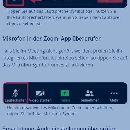
Tippen Sie auf das Laut­spre­cher­sym­bol oder nutzen Sie
Ihre Laut­spre­cher­tas­ten, wenn ein X neben dem Laut­spre­
cher zu sehen ist.
Mikrofon in der Zoom-App über­prü­fen
Falls Sie im Meeting nicht gehört werden, prüfen Sie Ihr
in­te­grier­tes Mikrofon. Ist ein X zu sehen, so tippen Sie auf
das Mikrofon-Symbol, um es zu ak­ti­vie­ren.
Um ein de­ak­ti­vier­tes Mikrofon in Zoom laut­zu­schal­ten,
tippen Sie auf das Mikrofon-Symbol.
Smart­phone-Au­dio­ein­stel­lun­gen über­prü­fen