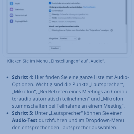
Klicken Sie im Menü „Ein­stel­lun­gen“ auf „Audio“.
Schritt 4:
Hier finden Sie eine ganze Liste mit Audio-
Optionen. Wichtig sind die Punkte „Laut­spre­cher“,
„Mikrofon“, „Bei Betreten eines Meetings an Com­pu­
ter­au­dio au­to­ma­tisch teil­neh­men“ und „Mikrofon
stumm­schal­ten bei Teilnahme an einem Meeting“.
Schritt 5:
Unter „Laut­spre­cher“ können Sie einen
Audio-Test
durch­füh­ren und im Dropdown-Menü
den ent­spre­chen­den Laut­spre­cher auswählen.