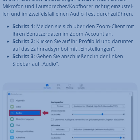
Mikrofon und Laut­spre­cher/Kopfhörer richtig ein­zu­stel­
len und im Zwei­fels­fall einen Audio-Test durch­zu­füh­ren.
Schritt 1:
Melden sie sich über den Zoom-Client mit
Ihren Be­nut­zer­da­ten im Zoom-Account an.
Schritt 2:
Klicken Sie auf Ihr Pro­fil­bild und darunter
auf das Zahn­rad­sym­bol mit „Ein­stel­lun­gen“.
Schritt 3:
Gehen Sie an­schlie­ßend in der linken
Sidebar auf „Audio“.