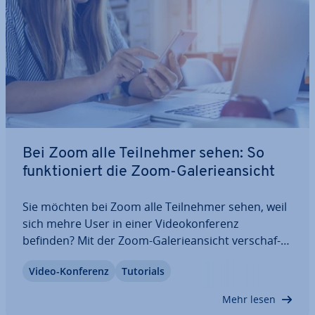
Bei Zoom alle Teil­neh­mer sehen: So
funk­tio­niert die Zoom-Ga­le­rie­an­sicht
Sie möchten bei Zoom alle Teil­neh­mer sehen, weil
sich mehre User in einer Vi­deo­kon­fe­renz
befinden? Mit der Zoom-Ga­le­rie­an­sicht ver­schaf­
fen Sie sich schnell einen Überblick und können
Video-Konferenz
Tutorials
auch in großen Zoom-Meetings alle Teil­neh­mer
sehen. Genauer gesagt bis zu 49 Teil­neh­mer auf…
Mehr lesen