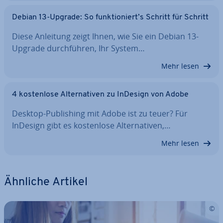
Debian 13-Upgrade: So funk­tio­niert’s Schritt für Schritt
Diese Anleitung zeigt Ihnen, wie Sie ein Debian 13-
Upgrade durch­füh­ren, Ihr System…
Mehr lesen
4 kos­ten­lo­se Al­ter­na­ti­ven zu InDesign von Adobe
Desktop-Pu­bli­shing mit Adobe ist zu teuer? Für
InDesign gibt es kos­ten­lo­se Al­ter­na­ti­ven,…
Mehr lesen
Ähnliche Artikel