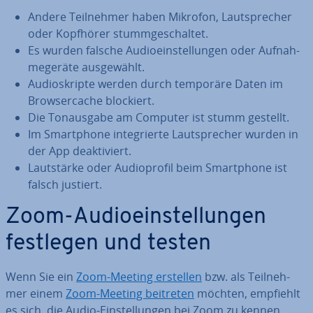
Andere Teil­neh­mer haben Mikrofon, Laut­spre­cher
oder Kopfhörer stumm­ge­schal­tet.
Es wurden falsche Au­dio­ein­stel­lun­gen oder Auf­nah­
me­ge­rä­te aus­ge­wählt.
Au­dio­skrip­te werden durch temporäre Daten im
Brow­ser­cache blockiert.
Die Ton­aus­ga­be am Computer ist stumm gestellt.
Im Smart­phone in­te­grier­te Laut­spre­cher wurden in
der App de­ak­ti­viert.
Laut­stär­ke oder Au­dio­pro­fil beim Smart­phone ist
falsch justiert.
Zoom-Au­dio­ein­stel­lun­gen
festlegen und testen
Wenn Sie ein
Zoom-Meeting erstellen
bzw. als Teil­neh­
mer einem
Zoom-Meeting beitreten
möchten, empfiehlt
es sich, die Audio-Ein­stel­lun­gen bei Zoom zu kennen,