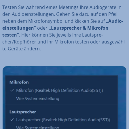
Testen Sie während eines Meetings Ihre Au­dio­ge­rä­te in
den Au­dio­ein­stel­lun­gen. Gehen Sie dazu auf den Pfeil
neben dem Mi­kro­fon­sym­bol und klicken Sie auf
„Au­dio­
ein­stel­lun­gen“
oder
„Laut­spre­cher & Mikrofon
testen“
. Hier können Sie jeweils Ihre Laut­spre­
cher/Kopfhörer und Ihr Mikrofon testen oder aus­ge­wähl­
te Geräte ändern.