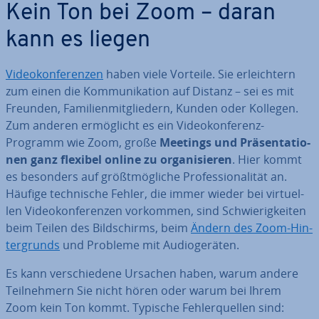
Kein Ton bei Zoom – daran
kann es liegen
Vi­deo­kon­fe­ren­zen
haben viele Vorteile. Sie er­leich­tern
zum einen die Kom­mu­ni­ka­ti­on auf Distanz – sei es mit
Freunden, Fa­mi­li­en­mit­glie­dern, Kunden oder Kollegen.
Zum anderen er­mög­licht es ein Vi­deo­kon­fe­renz-
Programm wie Zoom, große
Meetings und Prä­sen­ta­tio­
nen ganz flexibel online zu or­ga­ni­sie­ren
. Hier kommt
es besonders auf größt­mög­li­che Pro­fes­sio­na­li­tät an.
Häufige tech­ni­sche Fehler, die immer wieder bei vir­tu­el­
len Vi­deo­kon­fe­ren­zen vorkommen, sind Schwie­rig­kei­ten
beim Teilen des Bild­schirms, beim
Ändern des Zoom-Hin­
ter­grunds
und Probleme mit Au­dio­ge­rä­ten.
Es kann ver­schie­de­ne Ursachen haben, warum andere
Teil­neh­mern Sie nicht hören oder warum bei Ihrem
Zoom kein Ton kommt. Typische Feh­ler­quel­len sind: