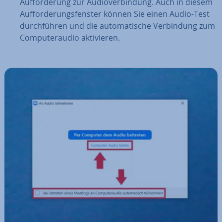
Auf­for­de­rung zur Au­dio­ver­bin­dung. Auch in diesem
Auf­for­de­rungs­fens­ter können Sie einen Audio-Test
durch­füh­ren und die au­to­ma­ti­sche Ver­bin­dung zum
Com­pu­ter­au­dio ak­ti­vie­ren.