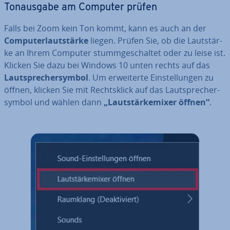
Ton­aus­ga­be am Computer prüfen
Falls bei Zoom kein Ton kommt, kann es auch an der
Com­pu­ter­laut­stär­ke
liegen. Prüfen Sie, ob die Laut­stär­
ke an Ihrem Computer stumm­ge­schal­tet oder zu leise ist.
Klicken Sie dazu bei Windows 10 unten rechts auf das
Laut­spre­cher­sym­bol
. Um er­wei­ter­te Ein­stel­lun­gen zu
öffnen, klicken Sie mit Rechts­klick auf das Laut­spre­cher­
sym­bol und wählen dann
„Laut­stärk­emi­xer öffnen“
.