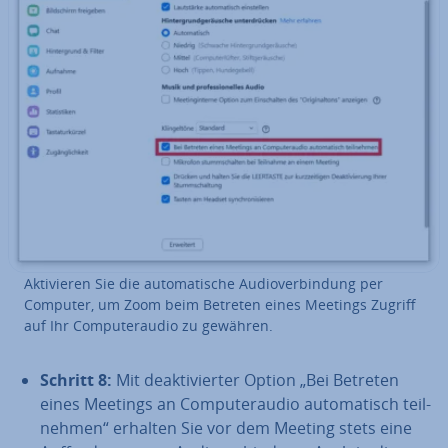
Ak­ti­vie­ren Sie die au­to­ma­ti­sche Au­dio­ver­bin­dung per
Computer, um Zoom beim Betreten eines Meetings Zugriff
auf Ihr Com­pu­ter­au­dio zu gewähren.
Schritt 8:
Mit de­ak­ti­vier­ter Option „Bei Betreten
eines Meetings an Com­pu­ter­au­dio au­to­ma­tisch teil­
neh­men“
erhalten Sie vor dem Meeting stets eine