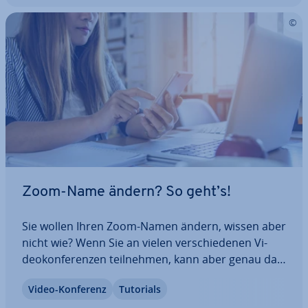
Zoom-Name ändern? So geht’s!
Sie wollen Ihren Zoom-Namen ändern, wissen aber
nicht wie? Wenn Sie an vielen ver­schie­de­nen Vi­
deo­kon­fe­ren­zen teil­neh­men, kann aber genau das
ent­schei­dend sein. Bei Video-Chats mit Freunden
Video-Konferenz
Tutorials
oder Ver­wand­ten ist ein Spitzname oder der