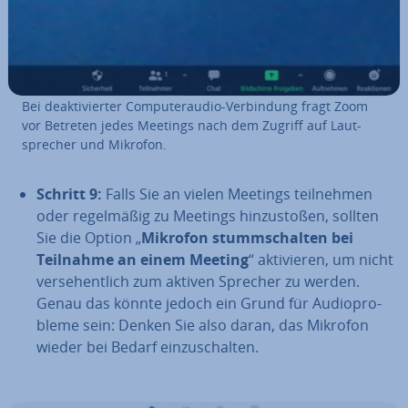
Bei de­ak­ti­vier­ter Com­pu­ter­au­dio-Ver­bin­dung fragt Zoom
vor Betreten jedes Meetings nach dem Zugriff auf Laut­
spre­cher und Mikrofon.
Schritt 9:
Falls Sie an vielen Meetings teil­neh­men
oder re­gel­mä­ßig zu Meetings hin­zu­sto­ßen, sollten
Sie die Option „
Mikrofon stumm­schal­ten bei
Teilnahme an einem Meeting
“ ak­ti­vie­ren, um nicht
ver­se­hent­lich zum aktiven Sprecher zu werden.
Genau das könnte jedoch ein Grund für Au­dio­pro­
ble­me sein: Denken Sie also daran, das Mikrofon
wieder bei Bedarf ein­zu­schal­ten.