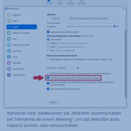
Ak­ti­vie­ren bzw. de­ak­ti­vie­ren Sie „Mikrofon stumm­schal­ten
bei Teilnahme an einem Meeting“, um das Mikrofon au­to­
ma­tisch stumm- oder ein­zu­schal­ten.