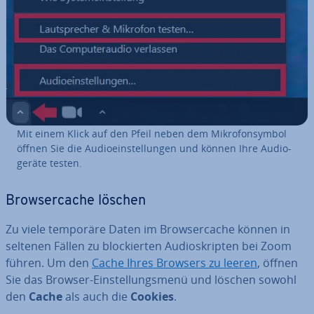
Mit einem Klick auf den Pfeil neben dem Mi­kro­fon­sym­bol
öffnen Sie die Au­dio­ein­stel­lun­gen und können Ihre Au­dio­
ge­rä­te testen.
Brow­ser­cache löschen
Zu viele temporäre Daten im Brow­ser­cache können in
seltenen Fällen zu blo­ckier­ten Au­dio­skrip­ten bei Zoom
führen. Um den
Cache Ihres Browsers zu leeren
, öffnen
Sie das Browser-Ein­stel­lungs­me­nü und löschen sowohl
den
Cache
als auch die
Cookies
.