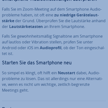
Falls Sie im Zoom-Meeting auf dem Smart­phone Au­dio­
pro­ble­me haben, ist oft eine
zu niedrige Ge­rä­tel­aut­
stär­ke
der Grund. Über­prü­fen Sie die Laut­stär­ke anhand
der
Laut­stär­ke­tas­ten
an Ihrem Smart­phone.
Falls Sie ge­wohn­heits­mä­ßig Si­gnal­tö­ne am Smart­phone
auf lautlos oder Vibration stellen, prüfen Sie unter
Android oder iOS im
Au­dio­pro­fil
, ob der Ton ein­ge­schal­
tet ist.
Starten Sie das Smart­phone neu
So simpel es klingt, oft hilft ein
Neustart
dabei, Au­dio­
pro­ble­me zu lösen. Das ist al­ler­dings nur eine Al­ter­na­ti­
ve, wenn es nicht um wichtige, zeitlich begrenzte
Meetings geht.