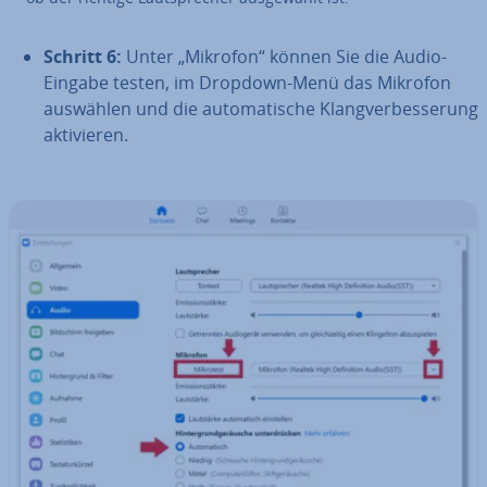
Schritt 6:
Unter „Mikrofon“ können Sie die Audio-
Eingabe testen, im Dropdown-Menü das Mikrofon
auswählen und die au­to­ma­ti­sche Klang­ver­bes­se­rung
ak­ti­vie­ren.