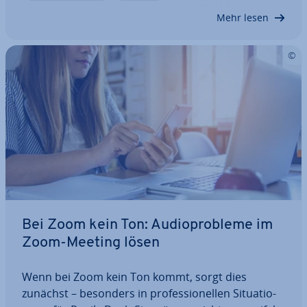
sehen. Genauer gesagt bis zu 49 Teil­neh­mer auf…
Mehr lesen
Bei Zoom kein Ton: Au­dio­pro­ble­me im
Zoom-Meeting lösen
Wenn bei Zoom kein Ton kommt, sorgt dies
zunächst – besonders in pro­fes­sio­nel­len Si­tua­tio­