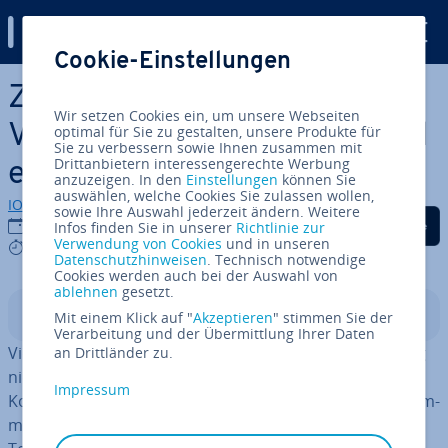
Digital Guide
Cookie-Einstellungen
Zum Haupt­in­halt springen
Zoom-Hin­ter­grund ändern:
Wir setzen Cookies ein, um unsere Webseiten
Vir­tu­el­len Zoom-Hin­ter­grund
optimal für Sie zu gestalten, unsere Produkte für
Sie zu verbessern sowie Ihnen zusammen mit
Drittanbietern interessengerechte Werbung
ein­stel­len
anzuzeigen. In den
Einstellungen
können Sie
auswählen, welche Cookies Sie zulassen wollen,
IONOS Redaktion
sowie Ihre Auswahl jederzeit ändern. Weitere
Auf Facebook teilen
Auf Twitter teilen
Auf LinkedIn tei
14.06.2021
Infos finden Sie in unserer
Richtlinie zur
Verwendung von Cookies
und in unseren
6 mins
Datenschutzhinweisen
. Technisch notwendige
Cookies werden auch bei der Auswahl von
ablehnen
gesetzt.
In­halts­ver­zeich­nis
Mit einem Klick auf "
Akzeptieren
" stimmen Sie der
Verarbeitung und der Übermittlung Ihrer Daten
Video-Kon­fe­ren­zen-Tools wie Zoom sind aus dem Alltag
an Drittländer zu.
nicht mehr weg­zu­den­ken. Sie er­leich­tern nicht nur den
Impressum
Kontakt zu Familie und Freunden, sondern auch die Kom­
mu­ni­ka­ti­on mit Kunden und Kollegen. Doch jede neue