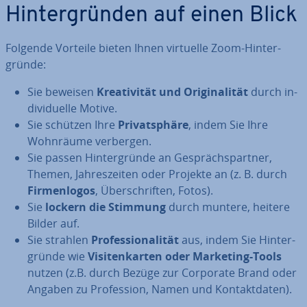
Hin­ter­grün­den auf einen Blick
Folgende Vorteile bieten Ihnen virtuelle Zoom-Hin­ter­
grün­de:
Sie beweisen
Krea­ti­vi­tät und Ori­gi­na­li­tät
durch in­
di­vi­du­el­le Motive.
Sie schützen Ihre
Pri­vat­sphä­re
, indem Sie Ihre
Wohnräume verbergen.
Sie passen Hin­ter­grün­de an Ge­sprächs­part­ner,
Themen, Jah­res­zei­ten oder Projekte an (z. B. durch
Fir­men­lo­gos
, Über­schrif­ten, Fotos).
Sie
lockern die Stimmung
durch muntere, heitere
Bilder auf.
Sie strahlen
Pro­fes­sio­na­li­tät
aus, indem Sie Hin­ter­
grün­de wie
Vi­si­ten­kar­ten oder Marketing-Tools
nutzen (z.B. durch Bezüge zur Corporate Brand oder
Angaben zu Pro­fes­si­on, Namen und Kon­takt­da­ten).