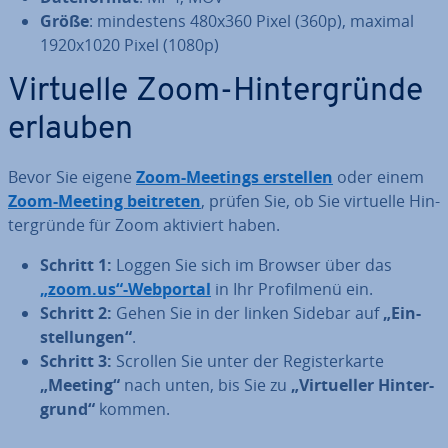
Größe
: min­des­tens 480x360 Pixel (360p), maximal
1920x1020 Pixel (1080p)
Virtuelle Zoom-Hin­ter­grün­de
erlauben
Bevor Sie eigene
Zoom-Meetings erstellen
oder einem
Zoom-Meeting beitreten
, prüfen Sie, ob Sie virtuelle Hin­
ter­grün­de für Zoom aktiviert haben.
Schritt 1:
Loggen Sie sich im Browser über das
„zoom.us“-Webportal
in Ihr Pro­fil­me­nü ein.
Schritt 2:
Gehen Sie in der linken Sidebar auf
„Ein­
stel­lun­gen“
.
Schritt 3:
Scrollen Sie unter der Re­gis­ter­kar­te
„Meeting“
nach unten, bis Sie zu
„Vir­tu­el­ler Hin­ter­
grund“
kommen.