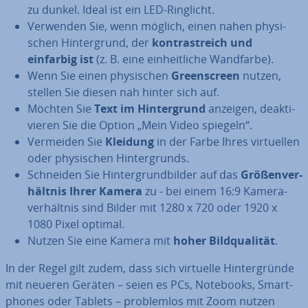
zu dunkel. Ideal ist ein LED-Ringlicht.
Verwenden Sie, wenn möglich, einen nahen phy­si­
schen Hin­ter­grund, der
kon­trast­reich und
einfarbig ist
(z. B. eine ein­heit­li­che Wandfarbe).
Wenn Sie einen phy­si­schen
Green­screen
nutzen,
stellen Sie diesen nah hinter sich auf.
Möchten Sie
Text im Hin­ter­grund
anzeigen, de­ak­ti­
vie­ren Sie die Option „Mein Video spiegeln“.
Vermeiden Sie
Kleidung
in der Farbe Ihres vir­tu­el­len
oder phy­si­schen Hin­ter­grunds.
Schneiden Sie Hin­ter­grund­bil­der auf das
Grö­ßen­ver­
hält­nis Ihrer Kamera
zu - bei einem 16:9 Ka­me­ra­
ver­hält­nis sind Bilder mit 1280 x 720 oder 1920 x
1080 Pixel optimal.
Nutzen Sie eine Kamera mit
hoher Bild­qua­li­tät
.
In der Regel gilt zudem, dass sich virtuelle Hin­ter­grün­de
mit neueren Geräten – seien es PCs, Notebooks, Smart­
phones oder Tablets – pro­blem­los mit Zoom nutzen