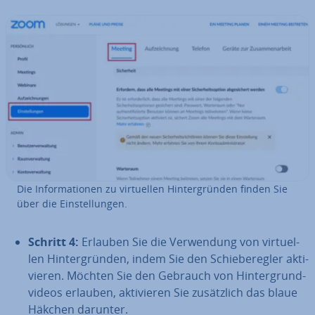
Die In­for­ma­tio­nen zu vir­tu­el­len Hin­ter­grün­den finden Sie
über die Ein­stel­lun­gen.
Schritt 4:
Erlauben Sie die Ver­wen­dung von vir­tu­el­
len Hin­ter­grün­den, indem Sie den Schie­be­reg­ler ak­ti­
vie­ren. Möchten Sie den Gebrauch von Hin­ter­grund­
vi­de­os erlauben, ak­ti­vie­ren Sie zu­sätz­lich das blaue
Häkchen darunter.