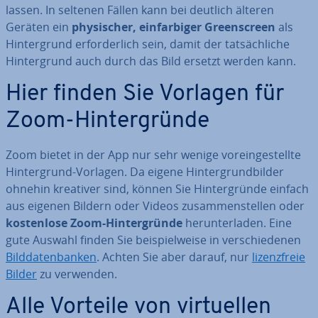
lassen. In seltenen Fällen kann bei deutlich älteren
Geräten ein
phy­si­scher, ein­far­bi­ger Green­screen
als
Hin­ter­grund er­for­der­lich sein, damit der tat­säch­li­che
Hin­ter­grund auch durch das Bild ersetzt werden kann.
Hier finden Sie Vorlagen für
Zoom-Hin­ter­grün­de
Zoom bietet in der App nur sehr wenige vor­ein­ge­stell­te
Hin­ter­grund-Vorlagen. Da eigene Hin­ter­grund­bil­der
ohnehin kreativer sind, können Sie Hin­ter­grün­de einfach
aus eigenen Bildern oder Videos zu­sam­men­stel­len oder
kos­ten­lo­se Zoom-Hin­ter­grün­de
her­un­ter­la­den. Eine
gute Auswahl finden Sie bei­spiel­wei­se in ver­schie­de­nen
Bild­da­ten­ban­ken
. Achten Sie aber darauf, nur
li­zenz­freie
Bilder
zu verwenden.
Alle Vorteile von vir­tu­el­len