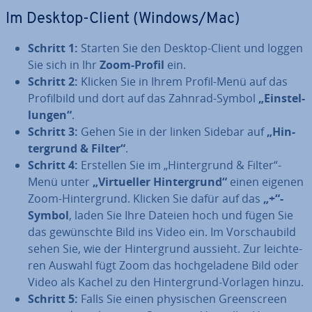
Im Desktop-Client (Windows/Mac)
Schritt 1:
Starten Sie den Desktop-Client und loggen
Sie sich in Ihr
Zoom-Profil
ein.
Schritt 2:
Klicken Sie in Ihrem Profil-Menü auf das
Pro­fil­bild und dort auf das Zahnrad-Symbol
„Ein­stel­
lun­gen“
.
Schritt 3:
Gehen Sie in der linken Sidebar auf
„Hin­
ter­grund & Filter“
.
Schritt 4:
Erstellen Sie im „Hin­ter­grund & Filter“-
Menü unter
„Vir­tu­el­ler Hin­ter­grund“
einen eigenen
Zoom-Hin­ter­grund. Klicken Sie dafür auf das
„+“-
Symbol
, laden Sie Ihre Dateien hoch und fügen Sie
das ge­wünsch­te Bild ins Video ein. Im Vor­schau­bild
sehen Sie, wie der Hin­ter­grund aussieht. Zur leich­te­
ren Auswahl fügt Zoom das hoch­ge­la­de­ne Bild oder
Video als Kachel zu den Hin­ter­grund-Vorlagen hinzu.
Schritt 5:
Falls Sie einen phy­si­schen Green­screen