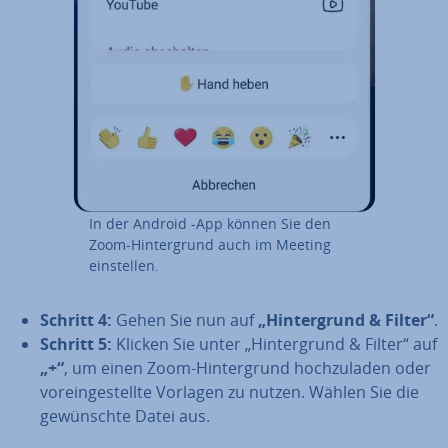
In der Android -App können Sie den
Zoom-Hin­ter­grund auch im Meeting
ein­stel­len.
Schritt 4:
Gehen Sie nun auf
„Hin­ter­grund & Filter“
.
Schritt 5:
Klicken Sie unter „Hin­ter­grund & Filter“ auf
„+“
, um einen Zoom-Hin­ter­grund hoch­zu­la­den oder
vor­ein­ge­stell­te Vorlagen zu nutzen. Wählen Sie die
ge­wünsch­te Datei aus.