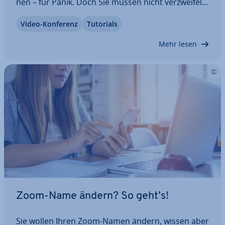
nen – für Panik. Doch Sie müssen nicht ver­zwei­feln.
Au­dio­pro­ble­me lassen sich sowohl auf dem
Video-Konferenz
Tutorials
Desktop als auch auf dem Smart­phone und Tablet
schnell beheben. Folgen Sie unserer…
Mehr lesen
Zoom-Name ändern? So geht’s!
Sie wollen Ihren Zoom-Namen ändern, wissen aber