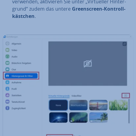
verwenden, ak­ti­vie­ren Sie unter „Vir­tu­el­ler Hin­ter­
grund“ zudem das untere
Green­screen-Kon­troll­
käst­chen
.