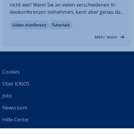
nicht wie? Wenn Sie an vielen ver­schie­de­nen Vi­
deo­kon­fe­ren­zen teil­neh­men, kann aber genau das
ent­schei­dend sein. Bei Video-Chats mit Freunden
Video-Konferenz
Tutorials
oder Ver­wand­ten ist ein Spitzname oder der
Vorname aus­rei­chend. Bei of­fi­zi­el­len Meetings…
Mehr lesen
Cookies
Über IONOS
Jobs
Newsroom
Hilfe-Center
AGB