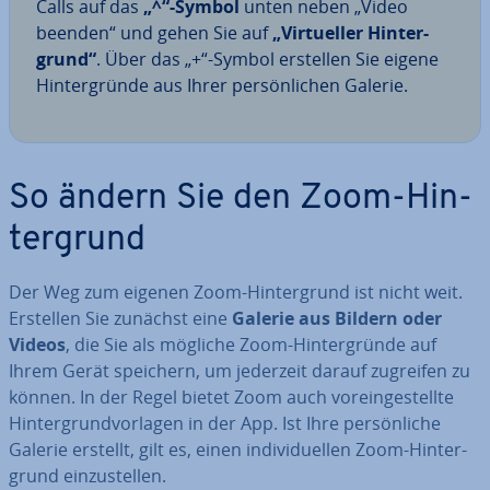
Calls auf das
„^“-Symbol
unten neben „Video
beenden“ und gehen Sie auf
„Vir­tu­el­ler Hin­ter­
grund“
. Über das „+“-Symbol erstellen Sie eigene
Hin­ter­grün­de aus Ihrer per­sön­li­chen Galerie.
So ändern Sie den Zoom-Hin­
ter­grund
Der Weg zum eigenen Zoom-Hin­ter­grund ist nicht weit.
Erstellen Sie zunächst eine
Galerie aus Bildern oder
Videos
, die Sie als mögliche Zoom-Hin­ter­grün­de auf
Ihrem Gerät speichern, um jederzeit darauf zugreifen zu
können. In der Regel bietet Zoom auch vor­ein­ge­stell­te
Hin­ter­grund­vor­la­gen in der App. Ist Ihre per­sön­li­che
Galerie erstellt, gilt es, einen in­di­vi­du­el­len Zoom-Hin­ter­
grund ein­zu­stel­len.