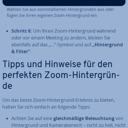
Wählen Sie aus vor­in­stal­lier­ten Hin­ter­grün­den aus oder
fügen Sie Ihren eigenen Zoom-Hin­ter­grund ein.
Schritt 6:
Um Ihren Zoom-Hin­ter­grund während
oder vor einem Meeting zu ändern, klicken Sie
ebenfalls auf das „…“-Symbol und auf
„Hin­ter­grund
& Filter“
.
Tipps und Hinweise für den
perfekten Zoom-Hin­ter­grün­
de
Um das beste Zoom-Hin­ter­grund-Erlebnis zu bieten,
halten Sie sich einfach an folgende Tipps:
Achten Sie auf eine
gleich­mä­ßi­ge Be­leuch­tung
von
Hin­ter­grund und Ka­me­ra­be­reich – nicht zu hell, nicht