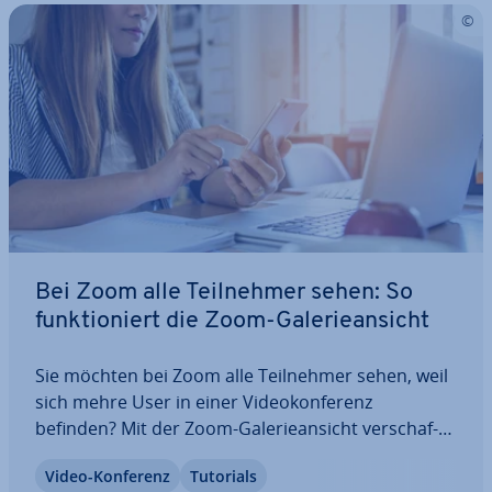
Bei Zoom alle Teil­neh­mer sehen: So
funk­tio­niert die Zoom-Ga­le­rie­an­sicht
Sie möchten bei Zoom alle Teil­neh­mer sehen, weil
sich mehre User in einer Vi­deo­kon­fe­renz
befinden? Mit der Zoom-Ga­le­rie­an­sicht ver­schaf­
fen Sie sich schnell einen Überblick und können
Video-Konferenz
Tutorials
auch in großen Zoom-Meetings alle Teil­neh­mer