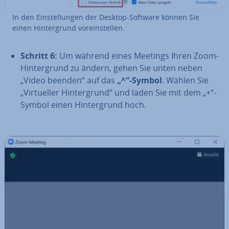
In den Ein­stel­lun­gen der Desktop-Software können Sie
einen Hin­ter­grund vor­ein­stel­len.
Schritt 6:
Um während eines Meetings Ihren Zoom-
Hin­ter­grund zu ändern, gehen Sie unten neben
„Video beenden“ auf das
„^“-Symbol
. Wählen Sie
„Vir­tu­el­ler Hin­ter­grund“ und laden Sie mit dem „+“-
Symbol einen Hin­ter­grund hoch.