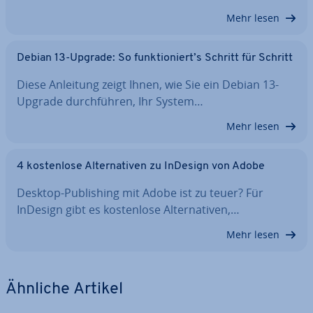
Mehr lesen
Debian 13-Upgrade: So funk­tio­niert’s Schritt für Schritt
Diese Anleitung zeigt Ihnen, wie Sie ein Debian 13-
Upgrade durch­füh­ren, Ihr System…
Mehr lesen
4 kos­ten­lo­se Al­ter­na­ti­ven zu InDesign von Adobe
Desktop-Pu­bli­shing mit Adobe ist zu teuer? Für
InDesign gibt es kos­ten­lo­se Al­ter­na­ti­ven,…
Mehr lesen
Ähnliche Artikel