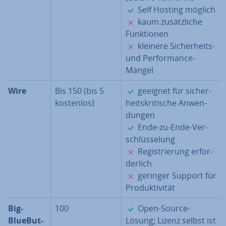
✓
Self Hosting möglich
✗
kaum zu­sätz­li­che
Funk­tio­nen
✗
kleinere Si­cher­heits-
und Per­for­mance-
Mängel
✓
Wire
Bis 150 (bis 5
geeignet für si­cher­
kostenlos)
heits­kri­ti­sche An­wen­
dun­gen
✓
Ende-zu-Ende-Ver­
schlüs­se­lung
✗
Re­gis­trie­rung er­for­
der­lich
✗
geringer Support für
Pro­duk­ti­vi­tät
✓
Big­
100
Open-Source-
BlueBut­
Lösung; Lizenz selbst ist