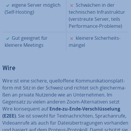
✓
✗
eigene Server möglich
Schwächen in der
(Self-Hosting)
tech­ni­schen In­fra­struk­tur
(ver­streu­te Server, teils
Per­for­mance-Probleme)
✓
✗
Gut geeignet für
kleinere Si­cher­heits­
kleinere Meetings
män­gel
Wire
Wire ist eine sichere, quell­of­fe­ne Kom­mu­ni­ka­ti­ons­platt­
form mit Sitz in der Schweiz und richtet sich glei­cher­ma­
ßen an private Nutzende wie an Un­ter­neh­men. Im
Gegensatz zu vielen anderen Zoom-Al­ter­na­ti­ven setzt
Wire kon­se­quent auf
Ende-zu-Ende-Ver­schlüs­se­lung
(E2EE)
. Sie ist sowohl für Text­nach­rich­ten, Sprach­an­ru­fe,
Vi­deo­an­ru­fe als auch für Da­tei­über­tra­gun­gen vorhanden
und basiert auf dem Proteus-Protokoll. Damit schützt sie