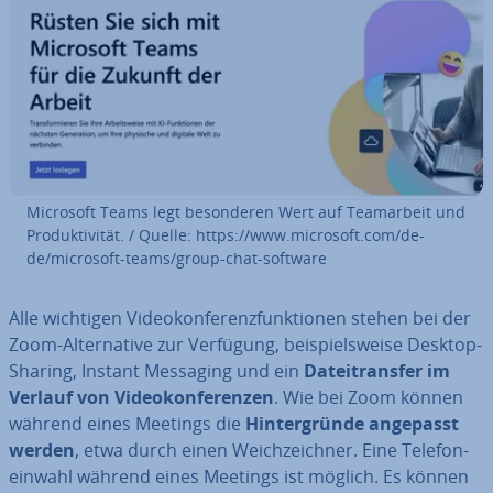
Microsoft Teams legt be­son­de­ren Wert auf Team­ar­beit und
Pro­duk­ti­vi­tät. / Quelle: https://www.microsoft.com/de-
de/microsoft-teams/group-chat-software
Alle wichtigen Vi­deo­kon­fe­renz­funk­tio­nen stehen bei der
Zoom-Al­ter­na­ti­ve zur Verfügung, bei­spiels­wei­se Desktop-
Sharing, Instant Messaging und ein
Da­tei­trans­fer im
Verlauf von Vi­deo­kon­fe­ren­zen
. Wie bei Zoom können
während eines Meetings die
Hin­ter­grün­de angepasst
werden
, etwa durch einen Weich­zeich­ner. Eine Te­le­fon­
ein­wahl während eines Meetings ist möglich. Es können