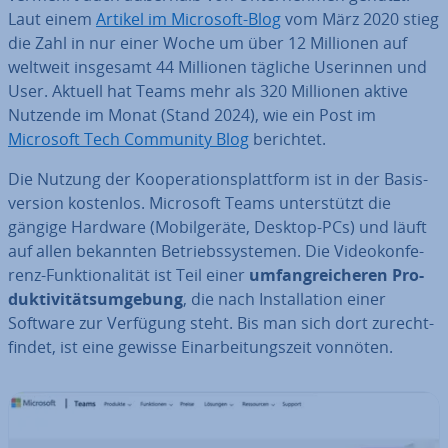
Laut einem
Artikel im Microsoft-Blog
vom März 2020 stieg
die Zahl in nur einer Woche um über 12 Millionen auf
weltweit insgesamt 44 Millionen tägliche Userinnen und
User. Aktuell hat Teams mehr als 320 Millionen aktive
Nutzende im Monat (Stand 2024), wie ein Post im
Microsoft Tech Community Blog
berichtet.
Die Nutzung der Ko­ope­ra­ti­ons­platt­form ist in der Ba­sis­
ver­si­on kostenlos. Microsoft Teams un­ter­stützt die
gängige Hardware (Mo­bil­ge­rä­te, Desktop-PCs) und läuft
auf allen bekannten Be­triebs­sys­te­men. Die Vi­deo­kon­fe­
renz-Funk­tio­na­li­tät ist Teil einer
um­fang­rei­che­ren Pro­
duk­ti­vi­täts­um­ge­bung
, die nach In­stal­la­ti­on einer
Software zur Verfügung steht. Bis man sich dort zu­recht­
fin­det, ist eine gewisse Ein­ar­bei­tungs­zeit vonnöten.