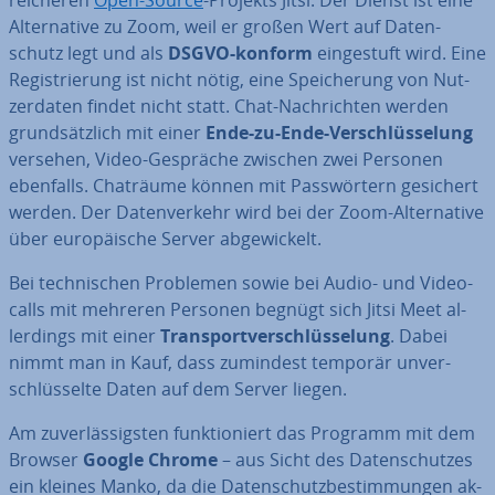
Al­ter­na­ti­ve zu Zoom, weil er großen Wert auf Da­ten­
schutz legt und als
DSGVO-konform
ein­ge­stuft wird. Eine
Re­gis­trie­rung ist nicht nötig, eine Spei­che­rung von Nut­
zer­da­ten findet nicht statt. Chat-Nach­rich­ten werden
grund­sätz­lich mit einer
Ende-zu-Ende-Ver­schlüs­se­lung
versehen, Video-Gespräche zwischen zwei Personen
ebenfalls. Chaträume können mit Pass­wör­tern gesichert
werden. Der Da­ten­ver­kehr wird bei der Zoom-Al­ter­na­ti­ve
über eu­ro­päi­sche Server ab­ge­wi­ckelt.
Bei tech­ni­schen Problemen sowie bei Audio- und Vi­deo­
calls mit mehreren Personen begnügt sich Jitsi Meet al­
ler­dings mit einer
Trans­port­ver­schlüs­se­lung
. Dabei
nimmt man in Kauf, dass zumindest temporär un­ver­
schlüs­sel­te Daten auf dem Server liegen.
Am zu­ver­läs­sigs­ten funk­tio­niert das Programm mit dem
Browser
Google Chrome
– aus Sicht des Da­ten­schut­zes
ein kleines Manko, da die Da­ten­schutz­be­stim­mun­gen ak­