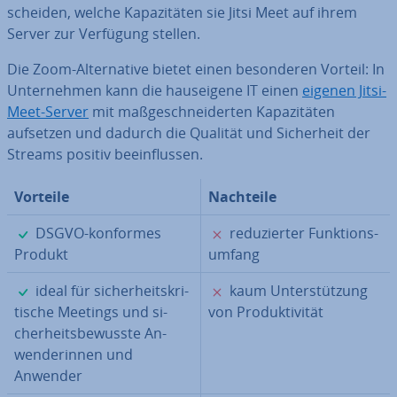
schei­den, welche Ka­pa­zi­tä­ten sie Jitsi Meet auf ihrem
Server zur Verfügung stellen.
Die Zoom-Al­ter­na­ti­ve bietet einen be­son­de­ren Vorteil: In
Un­ter­neh­men kann die haus­ei­ge­ne IT einen
eigenen Jitsi-
Meet-Server
mit maß­ge­schnei­der­ten Ka­pa­zi­tä­ten
aufsetzen und dadurch die Qualität und Si­cher­heit der
Streams positiv be­ein­flus­sen.
Vorteile
Nachteile
✓
✗
DSGVO-konformes
re­du­zier­ter Funk­ti­ons­
Produkt
um­fang
✓
✗
ideal für si­cher­heits­kri­
kaum Un­ter­stüt­zung
ti­sche Meetings und si­
von Pro­duk­ti­vi­tät
cher­heits­be­wuss­te An­
wen­de­rin­nen und
Anwender