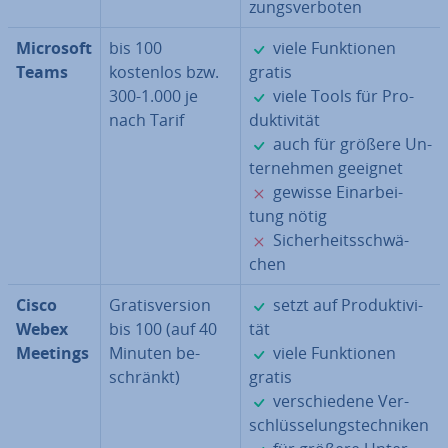
zungs­ver­bo­ten
✓
Microsoft
bis 100
viele Funk­tio­nen
Teams
kostenlos bzw.
gratis
✓
300-1.000 je
viele Tools für Pro­
nach Tarif
duk­ti­vi­tät
✓
auch für größere Un­
ter­neh­men geeignet
✗
gewisse Ein­ar­bei­
tung nötig
✗
Si­cher­heits­schwä­
chen
✓
Cisco
Gra­tis­ver­si­on
setzt auf Pro­duk­ti­vi­
Webex
bis 100 (auf 40
tät
✓
Meetings
Minuten be­
viele Funk­tio­nen
schränkt)
gratis
✓
ver­schie­de­ne Ver­
schlüs­se­lungs­tech­ni­ken
✓