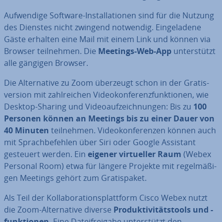
Auf­wen­di­ge Software-In­stal­la­tio­nen sind für die Nutzung
des Dienstes nicht zwingend notwendig. Ein­ge­la­de­ne
Gäste erhalten eine Mail mit einem Link und können via
Browser teil­neh­men. Die
Meetings-Web-App
un­ter­stützt
alle gängigen Browser.
Die Al­ter­na­ti­ve zu Zoom überzeugt schon in der Gra­tis­
ver­si­on mit zahl­rei­chen Vi­deo­kon­fe­renz­funk­tio­nen, wie
Desktop-Sharing und Vi­deo­auf­zeich­nun­gen: Bis zu
100
Personen können an Meetings bis zu einer Dauer von
40 Minuten
teil­neh­men. Vi­deo­kon­fe­ren­zen können auch
mit Sprach­be­feh­len über Siri oder Google Assistant
gesteuert werden. Ein
eigener vir­tu­el­ler Raum
(Webex
Personal Room) etwa für längere Projekte mit re­gel­mä­ßi­
gen Meetings gehört zum Gra­tis­pa­ket.
Als Teil der Kol­la­bo­ra­ti­ons­platt­form Cisco Webex nutzt
die Zoom-Al­ter­na­ti­ve diverse
Pro­duk­ti­vi­täts­tools und -
funk­tio­nen
. Eine Da­tei­frei­ga­be un­ter­stützt den