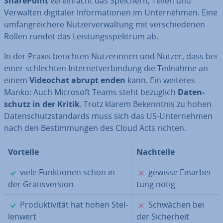
Share­Point
ver­ein­facht das Speichern, Teilen und
Verwalten digitaler In­for­ma­tio­nen im Un­ter­neh­men. Eine
um­fang­rei­che­re Nut­zer­ver­wal­tung mit ver­schie­de­nen
Rollen rundet das Leis­tungs­spek­trum ab.
In der Praxis berichten Nut­ze­rin­nen und Nutzer, dass bei
einer schlech­ten In­ter­net­ver­bin­dung die Teilnahme an
einem
Videochat abrupt enden
kann. Ein weiteres
Manko: Auch Microsoft Teams steht bezüglich
Da­ten­
schutz in der Kritik
. Trotz klarem Be­kennt­nis zu hohen
Da­ten­schutz­stan­dards muss sich das US-Un­ter­neh­men
nach den Be­stim­mun­gen des Cloud Acts richten.
Vorteile
Nachteile
✓
✗
viele Funk­tio­nen schon in
gewisse Ein­ar­bei­
der Gra­tis­ver­si­on
tung nötig
✓
✗
Pro­duk­ti­vi­tät hat hohen Stel­
Schwächen bei
len­wert
der Si­cher­heit