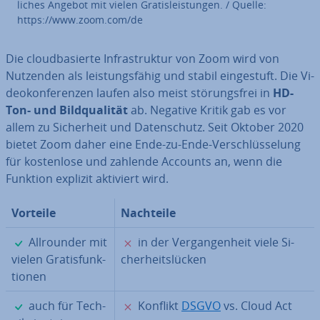
li­ches Angebot mit vielen Gra­tis­leis­tun­gen. / Quelle:
https://www.zoom.com/de
Die cloud­ba­sier­te In­fra­struk­tur von Zoom wird von
Nutzenden als leis­tungs­fä­hig und stabil ein­ge­stuft. Die Vi­
deo­kon­fe­ren­zen laufen also meist stö­rungs­frei in
HD-
Ton- und Bild­qua­li­tät
ab. Negative Kritik gab es vor
allem zu Si­cher­heit und Da­ten­schutz. Seit Oktober 2020
bietet Zoom daher eine Ende-zu-Ende-Ver­schlüs­se­lung
für kos­ten­lo­se und zahlende Accounts an, wenn die
Funktion explizit aktiviert wird.
Vorteile
Nachteile
✓
✗
All­roun­der mit
in der Ver­gan­gen­heit viele Si­
vielen Gra­tis­funk­
cher­heits­lü­cken
tio­nen
✓
✗
auch für Tech­
Konflikt
DSGVO
vs. Cloud Act