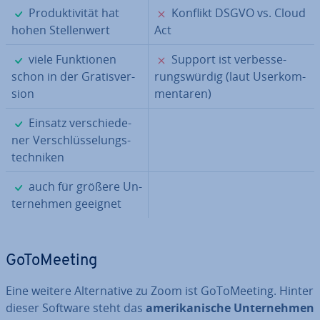
✓
✗
Pro­duk­ti­vi­tät hat
Konflikt DSGVO vs. Cloud
hohen Stel­len­wert
Act
✓
✗
viele Funk­tio­nen
Support ist ver­bes­se­
schon in der Gra­tis­ver­
rungs­wür­dig (laut User­kom­
si­on
men­ta­ren)
✓
Einsatz ver­schie­de­
ner Ver­schlüs­se­lungs­
tech­ni­ken
✓
auch für größere Un­
ter­neh­men geeignet
Go­To­Mee­ting
Eine weitere Al­ter­na­ti­ve zu Zoom ist Go­To­Mee­ting. Hinter
dieser Software steht das
ame­ri­ka­ni­sche Un­ter­neh­men