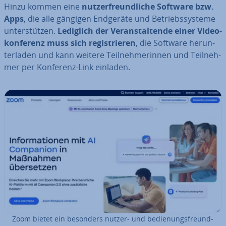
Hinzu kommen eine
nut­zer­freund­li­che Software bzw.
Apps
, die alle gängigen Endgeräte und Be­triebs­sys­te­me
un­ter­stüt­zen.
Lediglich der Ver­an­stal­ten­de einer Vi­deo­
kon­fe­renz muss sich re­gis­trie­ren
, die Software her­un­
ter­la­den und kann weitere Teil­neh­me­rin­nen und Teil­neh­
mer per Konferenz-Link einladen.
Zoom bietet ein besonders nutzer- und be­die­nungs­freund­