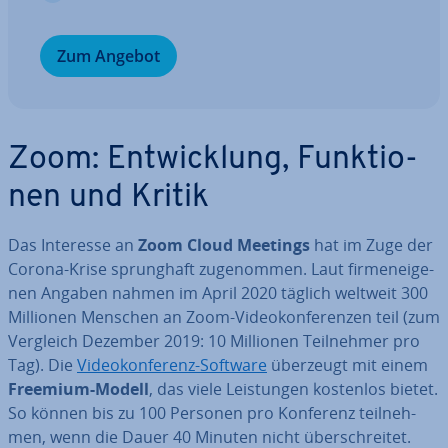
Zum Angebot
Zoom: Ent­wick­lung, Funk­tio­
nen und Kritik
Das Interesse an
Zoom Cloud Meetings
hat im Zuge der
Corona-Krise sprung­haft zu­ge­nom­men. Laut fir­men­ei­ge­
nen Angaben nahmen im April 2020 täglich weltweit 300
Millionen Menschen an Zoom-Vi­deo­kon­fe­ren­zen teil (zum
Vergleich Dezember 2019: 10 Millionen Teil­neh­mer pro
Tag). Die
Vi­deo­kon­fe­renz-Software
überzeugt mit einem
Freemium-Modell
, das viele Leis­tun­gen kostenlos bietet.
So können bis zu 100 Personen pro Konferenz teil­neh­
men, wenn die Dauer 40 Minuten nicht über­schrei­tet.