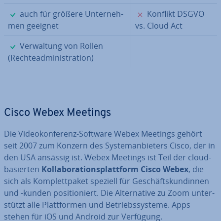
✓
✗
auch für größere Un­ter­neh­
Konflikt DSGVO
men geeignet
vs. Cloud Act
✓
Ver­wal­tung von Rollen
(Rech­te­ad­mi­nis­tra­ti­on)
Cisco Webex Meetings
Die Vi­deo­kon­fe­renz-Software Webex Meetings gehört
seit 2007 zum Konzern des Sys­tem­an­bie­ters Cisco, der in
den USA ansässig ist. Webex Meetings ist Teil der cloud­
ba­sier­ten
Kol­la­bo­ra­ti­ons­platt­form Cisco Webex
, die
sich als Kom­plett­pa­ket speziell für Ge­schäfts­kun­din­nen
und -kunden po­si­tio­niert. Die Al­ter­na­ti­ve zu Zoom un­ter­
stützt alle Platt­for­men und Be­triebs­sys­te­me. Apps
stehen für iOS und Android zur Verfügung.