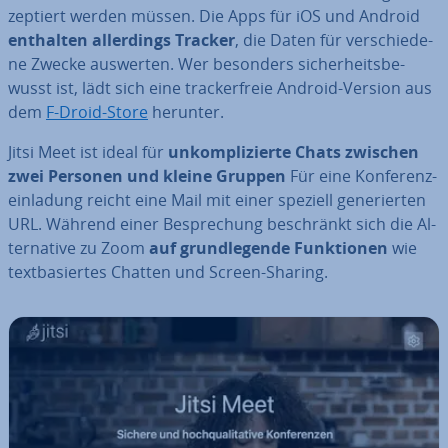
zep­tiert werden müssen. Die Apps für iOS und Android
enthalten al­ler­dings Tracker
, die Daten für ver­schie­de­
ne Zwecke auswerten. Wer besonders si­cher­heits­be­
wusst ist, lädt sich eine tra­cker­freie Android-Version aus
dem
F-Droid-Store
herunter.
Jitsi Meet ist ideal für
un­kom­pli­zier­te Chats zwischen
zwei Personen und kleine Gruppen
Für eine Kon­fe­renz­
ein­la­dung reicht eine Mail mit einer speziell ge­ne­rier­ten
URL. Während einer Be­spre­chung be­schränkt sich die Al­
ter­na­ti­ve zu Zoom
auf grund­le­gen­de Funk­tio­nen
wie
text­ba­sier­tes Chatten und Screen-Sharing.