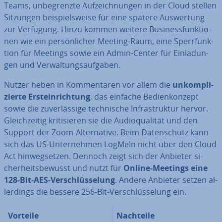
Teams, un­be­grenz­te Auf­zeich­nun­gen in der Cloud stellen
Sitzungen bei­spiels­wei­se für eine spätere Aus­wer­tung
zur Verfügung. Hinzu kommen weitere Busi­ness­funk­tio­
nen wie ein per­sön­li­cher Meeting-Raum, eine Sperr­funk­
ti­on für Meetings sowie ein Admin-Center für Ein­la­dun­
gen und Ver­wal­tungs­auf­ga­ben.
Nutzer heben in Kom­men­ta­ren vor allem die
un­kom­pli­
zier­te Erst­ein­rich­tung
, das einfache Be­dien­kon­zept
sowie die zu­ver­läs­si­ge tech­ni­sche In­fra­struk­tur hervor.
Gleich­zei­tig kri­ti­sie­ren sie die Au­dio­qua­li­tät und den
Support der Zoom-Al­ter­na­ti­ve. Beim Da­ten­schutz kann
sich das US-Un­ter­neh­men LogMeIn nicht über den Cloud
Act hin­weg­set­zen. Dennoch zeigt sich der Anbieter si­
cher­heits­be­wusst und nutzt für
Online-Meetings eine
128-Bit-AES-Ver­schlüs­se­lung
. Andere Anbieter setzen al­
ler­dings die bessere 256-Bit-Ver­schlüs­se­lung ein.
Vorteile
Nachteile