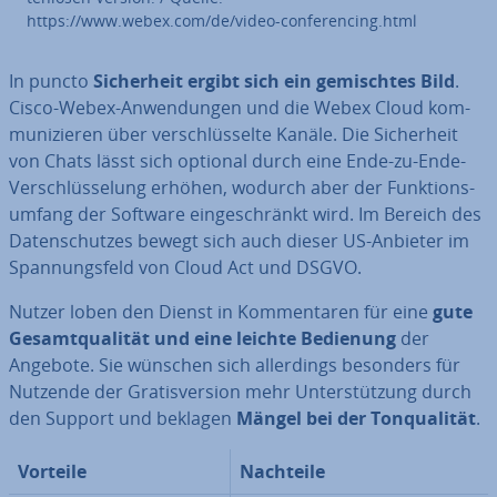
https://www.webex.com/de/video-con­fe­ren­cing.html
In puncto
Si­cher­heit ergibt sich ein ge­misch­tes Bild
.
Cisco-Webex-An­wen­dun­gen und die Webex Cloud kom­
mu­ni­zie­ren über ver­schlüs­sel­te Kanäle. Die Si­cher­heit
von Chats lässt sich optional durch eine Ende-zu-Ende-
Ver­schlüs­se­lung erhöhen, wodurch aber der Funk­ti­ons­
um­fang der Software ein­ge­schränkt wird. Im Bereich des
Da­ten­schut­zes bewegt sich auch dieser US-Anbieter im
Span­nungs­feld von Cloud Act und DSGVO.
Nutzer loben den Dienst in Kom­men­ta­ren für eine
gute
Ge­samt­qua­li­tät und eine leichte Bedienung
der
Angebote. Sie wünschen sich al­ler­dings besonders für
Nutzende der Gra­tis­ver­si­on mehr Un­ter­stüt­zung durch
den Support und beklagen
Mängel bei der Ton­qua­li­tät
.
Vorteile
Nachteile