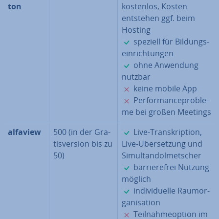
ton
kostenlos, Kosten
entstehen ggf. beim
Hosting
✓
speziell für Bil­dungs­
ein­rich­tun­gen
✓
ohne Anwendung
nutzbar
✗
keine mobile App
✗
Per­for­man­ce­pro­ble­
me bei großen Meetings
✓
alfaview
500 (in der Gra­
Live-Tran­skrip­ti­on,
tis­ver­si­on bis zu
Live-Über­set­zung und
50)
Si­mul­tan­dol­met­scher
✓
bar­rie­re­frei Nutzung
möglich
✓
in­di­vi­du­el­le Raum­or­
ga­ni­sa­ti­on
✗
Teil­nah­me­op­ti­on im