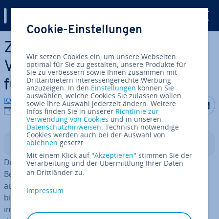
Digital Guide
Cookie-Einstellungen
Zum Haupt­in­halt springen
Zoom-Al­ter­na­ti­ven im
Wir setzen Cookies ein, um unsere Webseiten
Vergleich – die besten Tools
optimal für Sie zu gestalten, unsere Produkte für
Sie zu verbessern sowie Ihnen zusammen mit
Drittanbietern interessengerechte Werbung
für Vi­deo­kon­fe­ren­zen
anzuzeigen. In den
Einstellungen
können Sie
auswählen, welche Cookies Sie zulassen wollen,
IONOS Redaktion
Auf Facebo
Auf Tw
A
sowie Ihre Auswahl jederzeit ändern. Weitere
31.07.2025
Infos finden Sie in unserer
Richtlinie zur
Verwendung von Cookies
und in unseren
Datenschutzhinweisen
. Technisch notwendige
Cookies werden auch bei der Auswahl von
ablehnen
gesetzt.
In­halts­ver­zeich­nis
Mit einem Klick auf "
Akzeptieren
" stimmen Sie der
Die Vi­deo­kon­fe­renz-Software Zoom erfreut sich großer
Verarbeitung und der Übermittlung Ihrer Daten
an Drittländer zu.
Be­liebt­heit. Es gibt aber auch andere Anbieter, die eine
aus­ge­reif­te Technik für netz­ba­sier­te Vi­deo­te­le­fo­nie
Impressum
bieten. Wir stellen die wich­tigs­ten Al­ter­na­ti­ven zu Zoom
im Bereich Internet-Telefonie (auch „Voice over IP“ oder