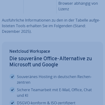
Browser abhängig von
Lizenz
Aus­führ­li­che In­for­ma­tio­nen zu den in der Tabelle auf­ge­
lis­te­ten Tools erhalten Sie im Folgenden (Stand:
Dezember 2025).
Nextcloud Workspace
Die souveräne Office-Al­ter­na­ti­ve zu
Microsoft und Google
Sou­ve­rä­nes Hosting in deutschen Re­chen­
zen­tren
Sichere Team­ar­beit mit E-Mail, Office, Chat
und KI
DSGVO-konform & ISO-zer­ti­fi­ziert