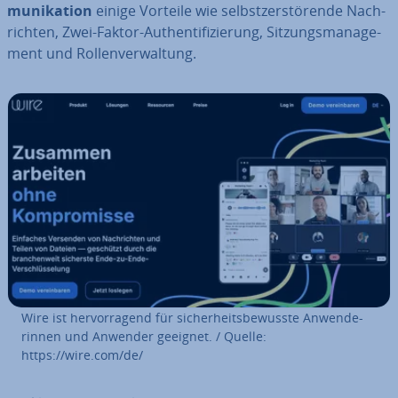
mu­ni­ka­ti­on
einige Vorteile wie selbst­zer­stö­ren­de Nach­
rich­ten, Zwei-Faktor-Au­then­ti­fi­zie­rung, Sit­zungs­ma­nage­
ment und Rol­len­ver­wal­tung.
Wire ist her­vor­ra­gend für si­cher­heits­be­wuss­te An­wen­de­
rin­nen und Anwender geeignet. / Quelle:
https://wire.com/de/