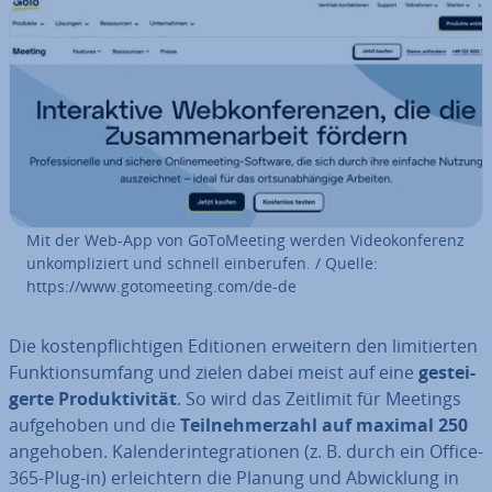
Mit der Web-App von Go­To­Mee­ting werden Vi­deo­kon­fe­renz
un­kom­pli­ziert und schnell ein­be­ru­fen. / Quelle:
https://www.go­to­mee­ting.com/de-de
Die kos­ten­pflich­ti­gen Editionen erweitern den li­mi­tier­ten
Funk­ti­ons­um­fang und zielen dabei meist auf eine
ge­stei­
ger­te Pro­duk­ti­vi­tät
. So wird das Zeitlimit für Meetings
auf­ge­ho­ben und die
Teil­neh­mer­zahl auf maximal 250
angehoben. Ka­len­der­inte­gra­tio­nen (z. B. durch ein Office-
365-Plug-in) er­leich­tern die Planung und Ab­wick­lung in