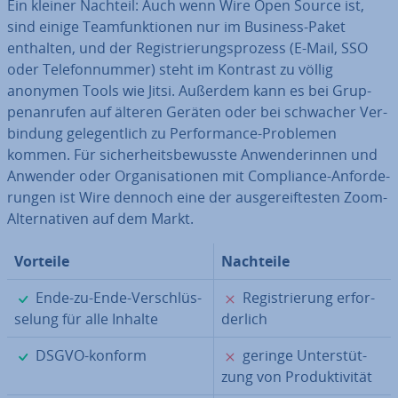
Ein kleiner Nachteil: Auch wenn Wire Open Source ist,
sind einige Team­funk­tio­nen nur im Business-Paket
enthalten, und der Re­gis­trie­rungs­pro­zess (E-Mail, SSO
oder Te­le­fon­num­mer) steht im Kontrast zu völlig
anonymen Tools wie Jitsi. Außerdem kann es bei Grup­
pen­an­ru­fen auf älteren Geräten oder bei schwacher Ver­
bin­dung ge­le­gent­lich zu Per­for­mance-Problemen
kommen. Für si­cher­heits­be­wuss­te An­wen­de­rin­nen und
Anwender oder Or­ga­ni­sa­tio­nen mit Com­pli­ance-An­for­de­
run­gen ist Wire dennoch eine der aus­ge­reif­tes­ten Zoom-
Al­ter­na­ti­ven auf dem Markt.
Vorteile
Nachteile
✓
✗
Ende-zu-Ende-Ver­schlüs­
Re­gis­trie­rung er­for­
se­lung für alle Inhalte
der­lich
✓
✗
DSGVO-konform
geringe Un­ter­stüt­
zung von Pro­duk­ti­vi­tät