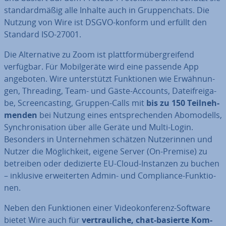
stan­dard­mä­ßig alle Inhalte auch in Grup­pen­chats. Die
Nutzung von Wire ist DSGVO-konform und erfüllt den
Standard ISO‑27001.
Die Al­ter­na­ti­ve zu Zoom ist platt­form­über­grei­fend
verfügbar. Für Mo­bil­ge­rä­te wird eine passende App
angeboten. Wire un­ter­stützt Funk­tio­nen wie Er­wäh­nun­
gen, Threading, Team- und Gäste-Accounts, Da­tei­frei­ga­
be, Screen­cas­ting, Gruppen-Calls mit
bis zu 150 Teil­neh­
men­den
bei Nutzung eines ent­spre­chen­den Abo­mo­dells,
Syn­chro­ni­sa­ti­on über alle Geräte und Multi-Login.
Besonders in Un­ter­neh­men schätzen Nut­ze­rin­nen und
Nutzer die Mög­lich­keit, eigene Server (On-Premise) zu
betreiben oder de­di­zier­te EU-Cloud-Instanzen zu buchen
– inklusive er­wei­ter­ten Admin- und Com­pli­ance-Funk­tio­
nen.
Neben den Funk­tio­nen einer Vi­deo­kon­fe­renz-Software
bietet Wire auch für
ver­trau­li­che, chat-basierte Kom­