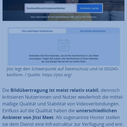
Jitsi legt den Schwer­punkt auf Da­ten­schutz und ist DSGVO-
konform. / Quelle: https://jitsi.org/
Die
Bild­über­tra­gung ist meist relativ stabil
, dennoch
kri­ti­sie­ren Nut­ze­rin­nen und Nutzer wie­der­holt die mit­tel­
mä­ßi­ge Qualität und Sta­bi­li­tät von Vi­deo­ver­bin­dun­gen.
Einfluss auf die Qualität haben die
un­ter­schied­li­chen
Anbieter von Jitsi Meet
. Als so­ge­nann­te Hoster stellen
sie dem Dienst eine In­fra­struk­tur zur Verfügung und ent­