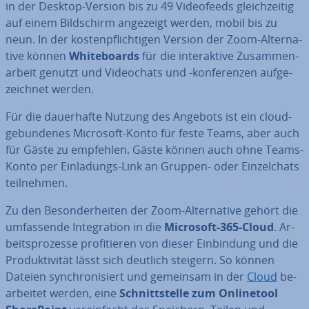
in der Desktop-Version bis zu 49 Vi­deo­feeds gleich­zei­tig
auf einem Bild­schirm angezeigt werden, mobil bis zu
neun. In der kos­ten­pflich­ti­gen Version der Zoom-Al­ter­na­
ti­ve können
White­boards
für die in­ter­ak­ti­ve Zu­sam­men­
ar­beit genutzt und Vi­deo­chats und -kon­fe­ren­zen auf­ge­
zeich­net werden.
Für die dau­er­haf­te Nutzung des Angebots ist ein cloud­
ge­bun­de­nes Microsoft-Konto für feste Teams, aber auch
für Gäste zu empfehlen. Gäste können auch ohne Teams-
Konto per Ein­la­dungs-Link an Gruppen- oder Ein­zel­chats
teil­neh­men.
Zu den Be­son­der­hei­ten der Zoom-Al­ter­na­ti­ve gehört die
um­fas­sen­de In­te­gra­ti­on in die
Microsoft-365-Cloud
. Ar­
beits­pro­zes­se pro­fi­tie­ren von dieser Ein­bin­dung und die
Pro­duk­ti­vi­tät lässt sich deutlich steigern. So können
Dateien syn­chro­ni­siert und gemeinsam in der
Cloud
be­
ar­bei­tet werden, eine
Schnitt­stel­le zum On­line­tool