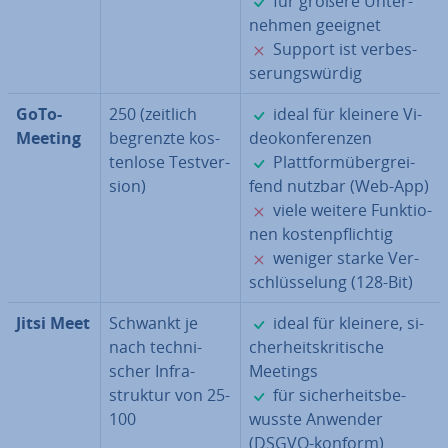
für größere Un­ter­
neh­men geeignet
✗
Support ist ver­bes­
se­rungs­wür­dig
✓
Go­To­
250 (zeitlich
ideal für kleinere Vi­
Mee­ting
begrenzte kos­
deo­kon­fe­ren­zen
✓
ten­lo­se Test­ver­
Platt­form­über­grei­
si­on)
fend nutzbar (Web-App)
✗
viele weitere Funk­tio­
nen kos­ten­pflich­tig
✗
weniger starke Ver­
schlüs­se­lung (128-Bit)
✓
Jitsi Meet
Schwankt je
ideal für kleinere, si­
nach tech­ni­
cher­heits­kri­ti­sche
scher In­fra­
Meetings
✓
struk­tur von 25-
für si­cher­heits­be­
100
wuss­te Anwender
(DSGVO-konform)