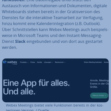
Austausch von In­for­ma­tio­nen und Do­ku­men­ten, digitale
White­boards stehen bereits in der Gra­tis­ver­si­on des
Dienstes für die in­ter­ak­ti­ve Team­ar­beit zur Verfügung,
hinzu kommt eine Ka­len­der­inte­gra­ti­on (z.B. Outlook).
Über Schnitt­stel­len kann Webex Meetings auch bei­spiels­
wei­se in Microsoft Teams und den Instant-Messaging-
Dienst
Slack
ein­ge­bun­den und von dort aus gestartet
werden.
Webex Meetings bietet viele Funk­tio­nen bereits in der kos­
ten­lo­sen Version. / Quelle: