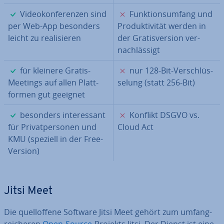
✓
✗
Vi­deo­kon­fe­ren­zen sind
Funk­ti­ons­um­fang und
per Web-App besonders
Pro­duk­ti­vi­tät werden in
leicht zu rea­li­sie­ren
der Gra­tis­ver­si­on ver­
nach­läs­sigt
✓
✗
für kleinere Gratis-
nur 128-Bit-Ver­schlüs­
Meetings auf allen Platt­
se­lung (statt 256-Bit)
for­men gut geeignet
✓
✗
besonders in­ter­es­sant
Konflikt DSGVO vs.
für Pri­vat­per­so­nen und
Cloud Act
KMU (speziell in der Free-
Version)
Jitsi Meet
Die quell­of­fe­ne Software Jitsi Meet gehört zum um­fang­
rei­che­ren
Open-Source
-Projekts Jitsi. Der Dienst ist eine