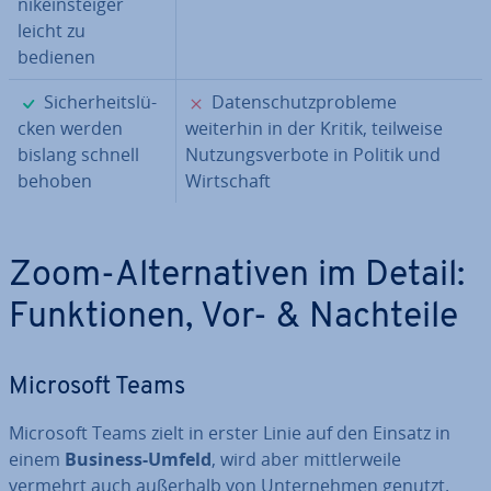
nik­ein­stei­ger
leicht zu
bedienen
✓
✗
Si­cher­heits­lü­
Da­ten­schutz­pro­ble­me
cken werden
weiterhin in der Kritik, teilweise
bislang schnell
Nut­zungs­ver­bo­te in Politik und
behoben
Wirt­schaft
Zoom-Al­ter­na­ti­ven im Detail:
Funk­tio­nen, Vor- & Nachteile
Microsoft Teams
Microsoft Teams zielt in erster Linie auf den Einsatz in
einem
Business-Umfeld
, wird aber mitt­ler­wei­le
vermehrt auch außerhalb von Un­ter­neh­men genutzt.