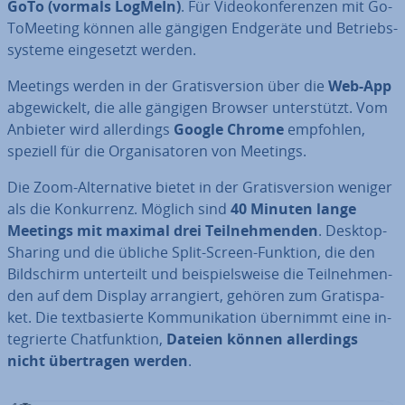
GoTo (vormals LogMeIn)
. Für Vi­deo­kon­fe­ren­zen mit Go­
To­Mee­ting können alle gängigen Endgeräte und Be­triebs­
sys­te­me ein­ge­setzt werden.
Meetings werden in der Gra­tis­ver­si­on über die
Web-App
ab­ge­wi­ckelt, die alle gängigen Browser un­ter­stützt. Vom
Anbieter wird al­ler­dings
Google Chrome
empfohlen,
speziell für die Or­ga­ni­sa­to­ren von Meetings.
Die Zoom-Al­ter­na­ti­ve bietet in der Gra­tis­ver­si­on weniger
als die Kon­kur­renz. Möglich sind
40 Minuten lange
Meetings mit maximal drei Teil­neh­men­den
. Desktop-
Sharing und die übliche Split-Screen-Funktion, die den
Bild­schirm un­ter­teilt und bei­spiels­wei­se die Teil­neh­men­
den auf dem Display ar­ran­giert, gehören zum Gra­tis­pa­
ket. Die text­ba­sier­te Kom­mu­ni­ka­ti­on übernimmt eine in­
te­grier­te Chat­funk­ti­on,
Dateien können al­ler­dings
nicht über­tra­gen werden
.