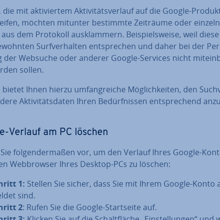
die mit ak­ti­vier­tem Ak­ti­vi­täts­ver­lauf auf die Google-Pro­dukt
reifen, möchten mitunter bestimmte Zeiträume oder einzelne 
en aus dem Protokoll aus­klam­mern. Bei­spiels­wei­se, weil diese
ohnten Surf­ver­hal­ten ent­spre­chen und daher bei der Per­so
g der Websuche oder anderer Google-Services nicht mit­ein­b
rden sollen.
bietet Ihnen hierzu um­fang­rei­che Mög­lich­kei­ten, den Such­v
ere Ak­ti­vi­täts­da­ten Ihren Be­dürf­nis­sen ent­spre­chend an­z
e-Verlauf am PC löschen
Sie fol­gen­der­ma­ßen vor, um den Verlauf Ihres Google-Kon
en Web­brow­ser Ihres Desktop-PCs zu löschen:
hritt 1:
Stellen Sie sicher, dass Sie mit Ihrem Google-Konto a
l­det sind.
hritt 2
: Rufen Sie die Google-Start­sei­te auf.
hritt 3:
Klicken Sie auf die Schalt­flä­che „Ein­stel­lun­gen“ und