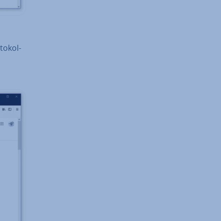
to­kol­