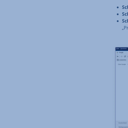
Sc
Sc
Sc
„P