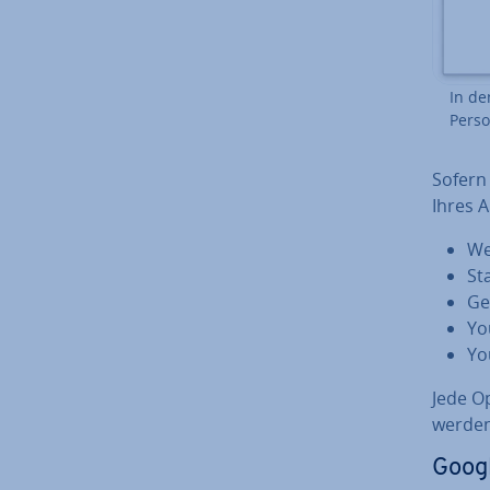
In den
Per­s
Sofern 
Ihres Ak
Web
Sta
Ge­
Yo
Yo
Jede Op
werden
Google