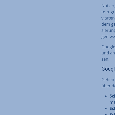
Nutzer, 
te zug
vi­tä­t
dem gew
sie­run
gen we
Google 
und and
sen.
Googl
Gehen 
über d
Sc
me
Sc
Sc