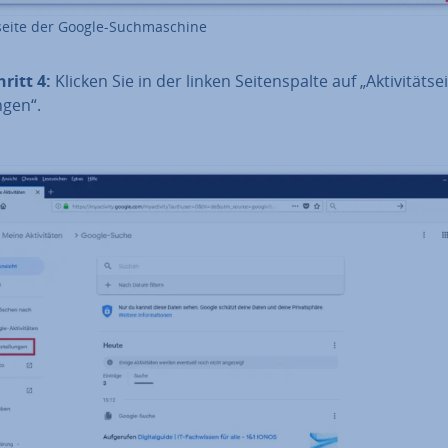
­sei­te der Google-Such­ma­schi­ne
hritt 4:
Klicken Sie in der linken Sei­ten­spal­te auf „Ak­ti­vi­täts­ei
­gen“.