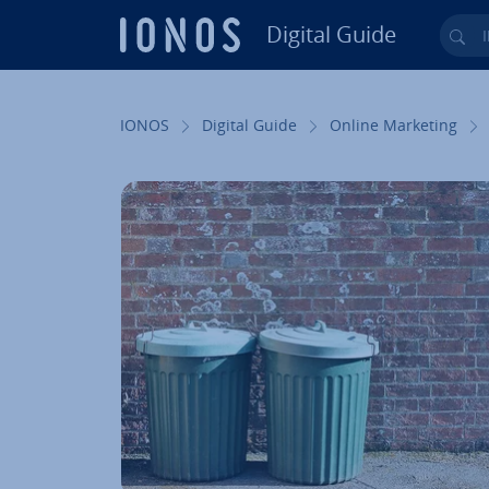
Digital Guide
Ihr
Zum Haupt­in­halt springen
IONOS
Digital Guide
Online Marketing