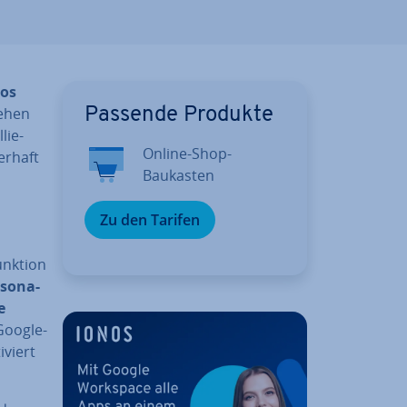
tos
tehen
Passende Produkte
lie­
Online-Shop-
uerhaft
Baukasten
Zu den Tarifen
Funktion
­so­na­
e
Google-
iviert