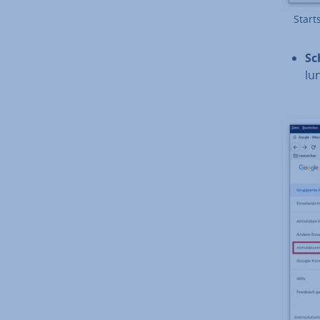
Start
Sc
lun