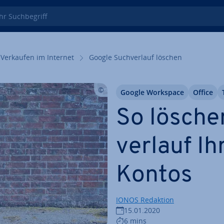
 Such­be­griff
Verkaufen im Internet
Google Such­ver­lauf löschen
Google Workspace
Office
So lösche
ver­lauf I
Kontos
IONOS Redaktion
15.01.2020
6 mins