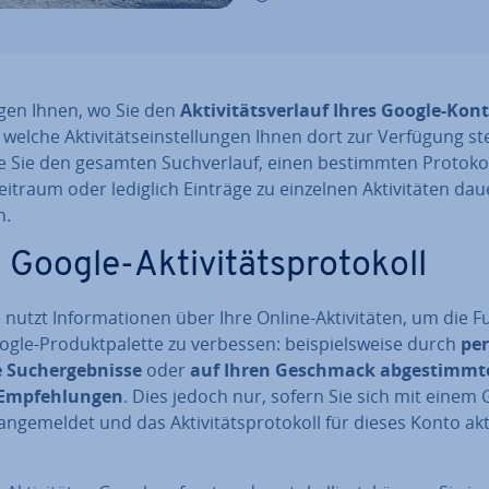
igen Ihnen, wo Sie den
Ak­ti­vi­täts­ver­lauf Ihres Google-Kon
 welche Ak­ti­vi­täts­ein­stel­lun­gen Ihnen dort zur Verfügung s
 Sie den gesamten Such­ver­lauf, einen be­stimm­ten Pro­to­kol­
eit­raum oder lediglich Einträge zu einzelnen Ak­ti­vi­tä­ten da
n.
Google-Ak­ti­vi­täts­pro­to­koll
nutzt In­for­ma­tio­nen über Ihre Online-Ak­ti­vi­tä­ten, um die 
gle-Pro­dukt­pa­let­te zu verbessen: bei­spiels­wei­se durch
per
te Such­ergeb­nis­se
oder
auf Ihren Geschmack ab­ge­stimm­t
Emp­feh­lun­gen
. Dies jedoch nur, sofern Sie sich mit einem 
n­ge­mel­det und das Ak­ti­vi­täts­pro­to­koll für dieses Konto akt