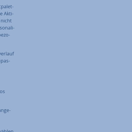
­pa­let­
Ak­ti­
 nicht
­na­li­
e­zo­
er­lauf
u­pas­
tos
n­ge­
 wählen