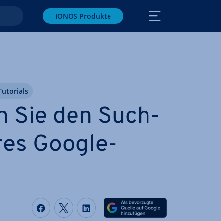
IONOS Produkte
Tutorials
n Sie den Such­
hres Google-
Auf Facebook teilen
Auf Twitter teilen
Auf LinkedIn teilen