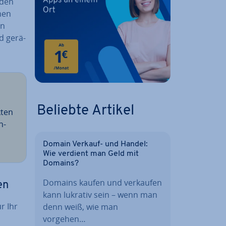
 den
mmen
en
d ge­rä­
Beliebte Artikel
kten
n­
Domain Verkauf- und Handel:
Wie verdient man Geld mit
Domains?
Domains kaufen und verkaufen
ren
kann lukrativ sein – wenn man
ür Ihr
denn weiß, wie man
vorgehen…