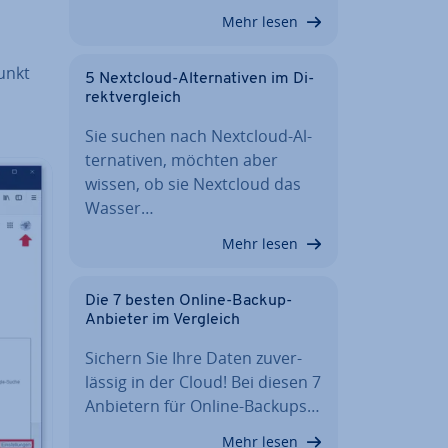
Mehr lesen
unkt
5 Nextcloud-Al­ter­na­ti­ven im Di­
rekt­ver­gleich
Sie suchen nach Nextcloud-Al­
ter­na­ti­ven, möchten aber
wissen, ob sie Nextcloud das
Wasser…
Mehr lesen
Die 7 besten Online-Backup-
Anbieter im Vergleich
Sichern Sie Ihre Daten zu­ver­
läs­sig in der Cloud! Bei diesen 7
Anbietern für Online-Backups…
Mehr lesen