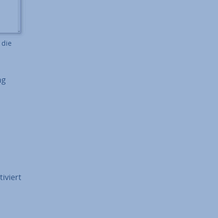
 die
ng
i­viert