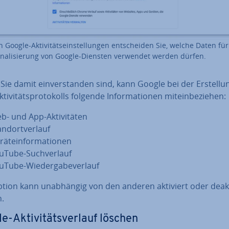
 Google-Ak­ti­vi­täts­ein­stel­lun­gen ent­schei­den Sie, welche Daten für
o­na­li­sie­rung von Google-Diensten verwendet werden dürfen.
Sie damit ein­ver­stan­den sind, kann Google bei der Er­stel­lu
­ti­vi­täts­pro­to­kolls folgende In­for­ma­tio­nen mit­ein­be­zie­hen:
- und App-Ak­ti­vi­tä­ten
nd­ort­ver­lauf
rä­te­in­for­ma­tio­nen
uTube-Such­ver­lauf
uTube-Wie­der­ga­be­ver­lauf
tion kann un­ab­hän­gig von den anderen aktiviert oder de­ak­t
.
-Ak­ti­vi­täts­ver­lauf löschen