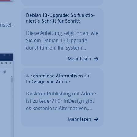
Debian 13-Upgrade: So funk­tio­
niert’s Schritt für Schritt
n­stel­
Diese Anleitung zeigt Ihnen, wie
Sie ein Debian 13-Upgrade
durch­füh­ren, Ihr System…
Mehr lesen
4 kos­ten­lo­se Al­ter­na­ti­ven zu
InDesign von Adobe
Desktop-Pu­bli­shing mit Adobe
ist zu teuer? Für InDesign gibt
es kos­ten­lo­se Al­ter­na­ti­ven,…
Mehr lesen