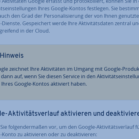
Ak­ti­vi­tä­ten Google erfasst und pro­to­kol­liert, können Sie in
i­täts­ein­stel­lun­gen Ihres Google-Kontos festlegen. Sie besti
uch den Grad der Per­so­na­li­sie­rung der von Ihnen genutzt
Dienste. Ge­spei­chert werde Ihre Ak­ti­vi­täts­da­ten zentral un
­grei­fend in der Cloud.
Hinweis
gle zeichnet Ihre Ak­ti­vi­tä­ten im Umgang mit Google-Produ
dann auf, wenn Sie diesen Service in den Ak­ti­vi­täts­ein­stel­lu
 Ihres Google-Kontos aktiviert haben.
-Ak­ti­vi­täts­ver­lauf ak­ti­vie­ren und de­ak­ti­vie­
ie fol­gen­der­ma­ßen vor, um den Google-Ak­ti­vi­täts­ver­lauf f
Konto zu ak­ti­vie­ren oder zu de­ak­ti­vie­ren: