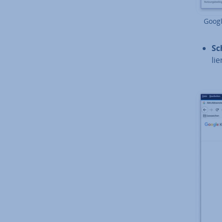
Google
Sc
lie