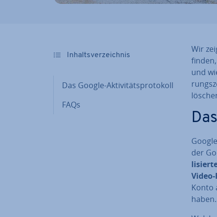
Wir ze
In­halts­ver­zeich­nis
finden,
und wie
rungs­z
Das Google-Ak­ti­vi­täts­pro­to­koll
lösche
FAQs
Das 
Google 
der Goo
li­sier­
Video-
Konto a
haben.