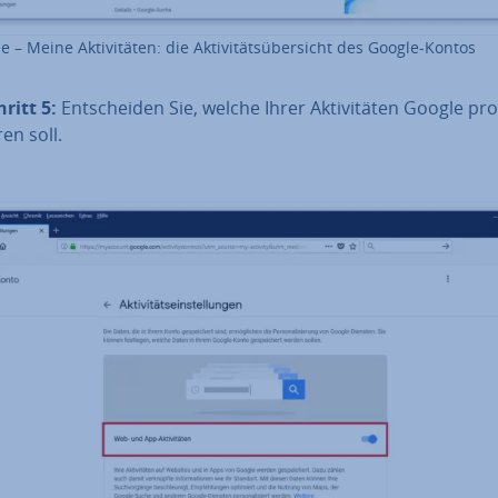
 – Meine Ak­ti­vi­tä­ten: die Ak­ti­vi­täts­über­sicht des Google-Kontos
hritt 5:
Ent­schei­den Sie, welche Ihrer Ak­ti­vi­tä­ten Google pro­
­ren soll.