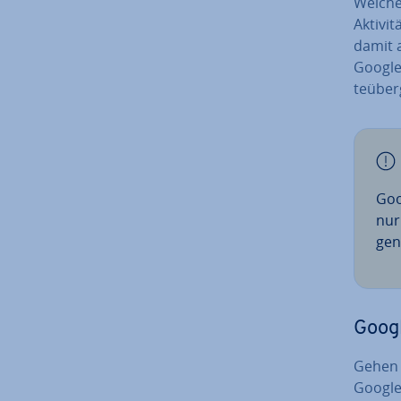
Welche 
Ak­ti­v
damit a
Google-
te­über
Goo
nur 
gen
Google
Gehen S
Google-