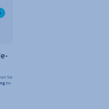
n
le-
nen Sie
ung
be­