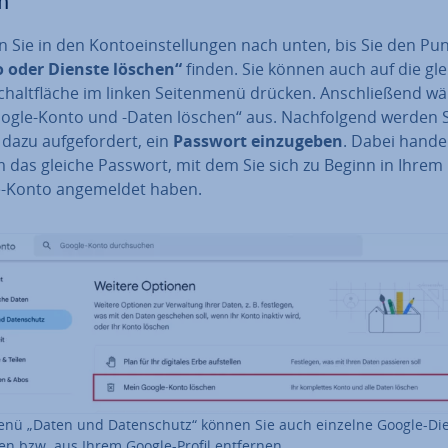
n
n Sie in den Kon­to­ein­stel­lun­gen nach unten, bis Sie den Pu
 oder Dienste löschen“
finden. Sie können auch auf die gle
chalt­flä­che im linken Sei­ten­me­nü drücken. An­schlie­ßend w
oogle-Konto und -Daten löschen“ aus. Nach­fol­gend werden 
dazu auf­ge­for­dert, ein
Passwort ein­zu­ge­ben
. Dabei handel
m das gleiche Passwort, mit dem Sie sich zu Beginn in Ihrem
-Konto an­ge­mel­det haben.
nü „Daten und Da­ten­schutz“ können Sie auch einzelne Google-Di
en bzw. aus Ihrem Google-Profil entfernen.