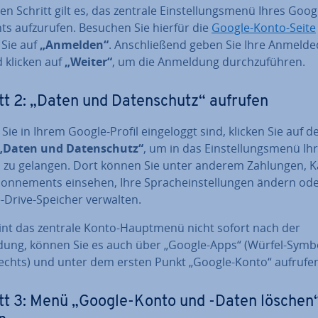
en Schritt gilt es, das zentrale Ein­stel­lungs­me­nü Ihres Goog
s auf­zu­ru­fen. Besuchen Sie hierfür die
Google-Konto-Seite
 Sie auf
„Anmelden“
. An­schlie­ßend geben Sie Ihre An­mel­de­
d klicken auf
„Weiter“
, um die Anmeldung durch­zu­füh­ren.
tt 2: „Daten und Da­ten­schutz“ aufrufen
Sie in Ihrem Google-Profil ein­ge­loggt sind, klicken Sie auf d
„Daten und Da­ten­schutz“
, um in das Ein­stel­lungs­me­nü Ih
 zu gelangen. Dort können Sie unter anderem Zahlungen, K
n­ne­ments einsehen, Ihre Sprach­ein­stel­lun­gen ändern od
-Drive-Speicher verwalten.
int das zentrale Konto-Hauptmenü nicht sofort nach der
ung, können Sie es auch über „Google-Apps“ (Würfel-Symb
echts) und unter dem ersten Punkt „Google-Konto“ aufrufe
tt 3: Menü „Google-Konto und -Daten löschen