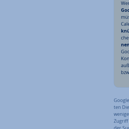
Wen
Goo
müs
Cal
knü
che
ne­
Goo
Kon
auß
bzw
Google 
ten Di
wenige
Zugriff
der Suc