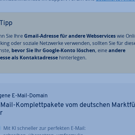
Tipp
n Sie Ihre
Gmail-Adresse für andere Web­ser­vices
wie On­l
­king oder soziale Netzwerke verwenden, sollten Sie für dies
nste,
bevor Sie Ihr Google-Konto löschen
, eine
andere
esse als Kon­takt­adres­se
hin­ter­le­gen.
gene E-Mail-Domain
Mail-Kom­plett­pa­ke­te vom deutschen Markt­f
r
Mit KI schneller zur perfekten E-Mail: