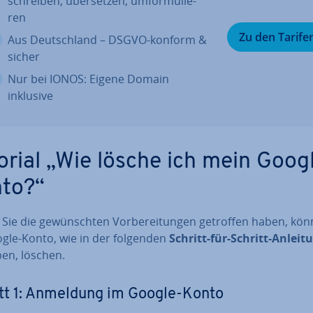
schreiben, über­set­zen, um­for­mu­lie­
ren
Zu den Tarife
Aus Deutsch­land – DSGVO-konform &
sicher
Nur bei IONOS: Eigene Domain
inklusive
orial „Wie lösche ich mein Goog
to?“
Sie die ge­wünsch­ten Vor­be­rei­tun­gen getroffen haben, kön
ogle-Konto, wie in der folgenden
Schritt-für-Schritt-Anleit
ben, löschen.
tt 1: Anmeldung im Google-Konto