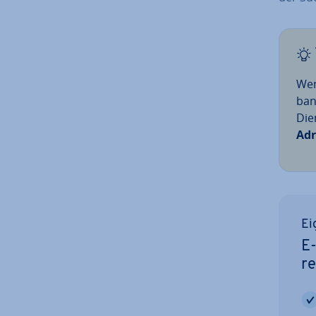
Wen
ban
Die
Adr
Ei
E-
re