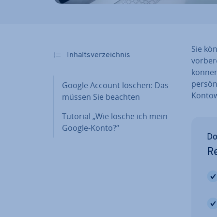
Sie kö
In­halts­ver­zeich­nis
vor­be­r
können,
per­sön
Google Account löschen: Das
Kon­to­
müssen Sie beachten
Tutorial „Wie lösche ich mein
Google-Konto?“
Do
Re