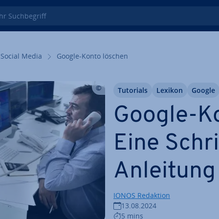
 Such­be­griff
Social Media
Google-Konto löschen
Tutorials
Lexikon
Google
Google-Ko
Eine Schri
Anleitung
IONOS Redaktion
13.08.2024
5 mins