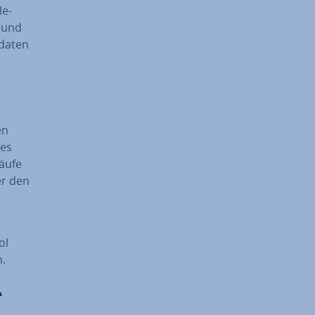
le-
und
da­ten
en
res
äufe
er den
ol
n.
“