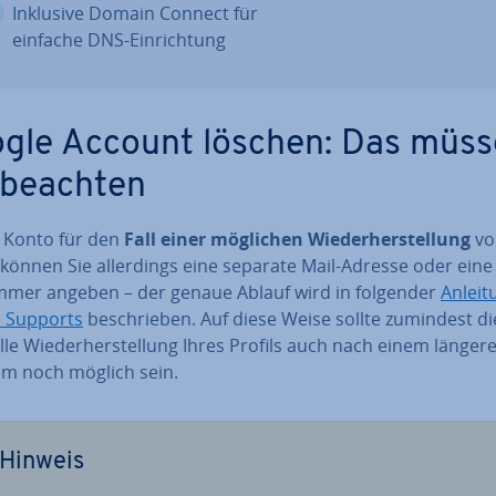
Inklusive Domain Connect für
einfache DNS-Ein­rich­tung
gle Account löschen: Das müs
 beachten
 Konto für den
Fall einer möglichen Wie­der­her­stel­lung
vor
, können Sie al­ler­dings eine separate Mail-Adresse oder eine 
m­mer angeben – der genaue Ablauf wird in folgender
Anleit
 Supports
be­schrie­ben. Auf diese Weise sollte zumindest di
le Wie­der­her­stel­lung Ihres Profils auch nach einem länger
um noch möglich sein.
Hinweis