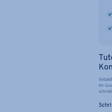
Tut
Kon
Sobald 
Ihr Go
schrie­
Schri