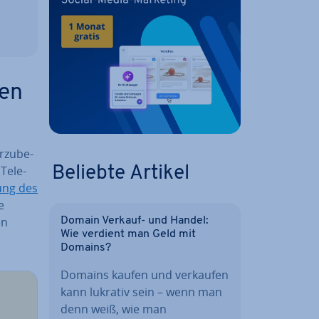
sen
­zu­be­
Te­le­
Beliebte Artikel
ung des
e
en
Domain Verkauf- und Handel:
Wie verdient man Geld mit
Domains?
Domains kaufen und verkaufen
kann lukrativ sein – wenn man
denn weiß, wie man