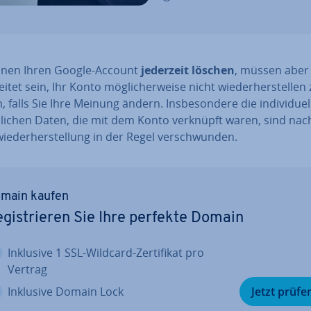
nnen Ihren Google-Account
jederzeit löschen
, müssen aber
ei­tet sein, Ihr Konto mög­li­cher­wei­se nicht wie­der­her­stel­len
 falls Sie Ihre Meinung ändern. Ins­be­son­de­re die in­di­vi­du­el­
­li­chen Daten, die mit dem Konto verknüpft waren, sind nac
wie­der­her­stel­lung in der Regel ver­schwun­den.
main kaufen
­gis­trie­ren Sie Ihre perfekte Domain
Inklusive 1 SSL-Wildcard-Zer­ti­fi­kat pro
Vertrag
Inklusive Domain Lock
Jetzt prüfe