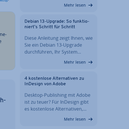
Mehr lesen
Debian 13-Upgrade: So funk­tio­
niert’s Schritt für Schritt
ine­
Diese Anleitung zeigt Ihnen, wie
e
Sie ein Debian 13-Upgrade
durch­füh­ren, Ihr System…
Mehr lesen
4 kos­ten­lo­se Al­ter­na­ti­ven zu
InDesign von Adobe
Desktop-Pu­bli­shing mit Adobe
üh­
ist zu teuer? Für InDesign gibt
es kos­ten­lo­se Al­ter­na­ti­ven,…
Mehr lesen