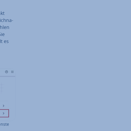
nkt
ich­na­
ählen
Sie
t es
enste