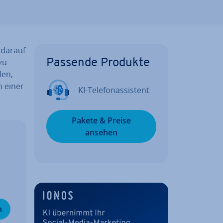
 darauf
 zu
Passende Produkte
len,
h einer
KI-Te­le­fon­as­sis­tent
Pakete & Preise
ansehen
n