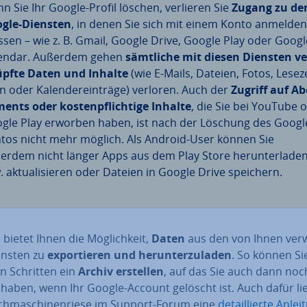
n Sie Ihr Google-Profil löschen, verlieren Sie
Zugang zu de
gle-Diensten
, in denen Sie sich mit einem Konto anmelden
sen – wie z. B. Gmail, Google Drive, Google Play oder Googl
endar. Außerdem gehen
sämtliche mit diesen Diensten ve
pf­te Daten und Inhalte
(wie E-Mails, Dateien, Fotos, Le­se­z
n oder Ka­len­der­ein­trä­ge) verloren. Auch der
Zugriff auf A
ments oder kos­ten­pflich­ti­ge Inhalte
, die Sie bei YouTube 
gle Play erworben haben, ist nach der Löschung des Googl
tos nicht mehr möglich. Als Android-User können Sie
erdem nicht länger Apps aus dem Play Store her­un­ter­la­de
. ak­tua­li­sie­ren oder Dateien in Google Drive speichern.
bietet Ihnen die Mög­lich­keit,
Daten
aus den von Ihnen ver­
ensten zu
ex­por­tie­ren und her­un­ter­zu­la­den
. So können Sie
n Schritten ein
Archiv erstellen
, auf das Sie auch dann noc
 haben, wenn Ihr Google-Account gelöscht ist. Auch dafür lie
h­ma­schi­nen­rie­se im Support-Forum eine
de­tail­lier­te Anle