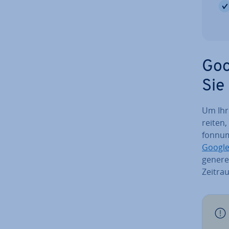
Goo
Sie
Um Ihr
rei­ten
fon­nu
Google
generel
Zeitra