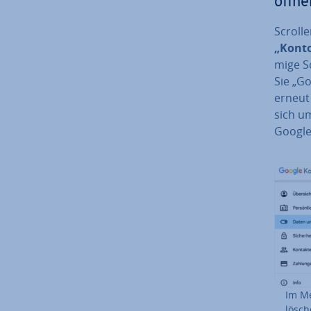
öffne
Scrolle
„Konto
mi­ge S
Sie „G
erneut 
sich u
Google
Im Me
lösch