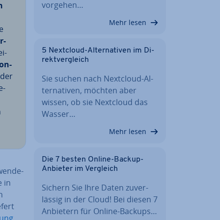
vorgehen…
n
Mehr lesen
e
r­
5 Nextcloud-Al­ter­na­ti­ven im Di­
ei­
rekt­ver­gleich
bon­
oder
Sie suchen nach Nextcloud-Al­
e-
ter­na­ti­ven, möchten aber
wissen, ob sie Nextcloud das
n
Wasser…
Mehr lesen
Die 7 besten Online-Backup-
Anbieter im Vergleich
wen­de­
 in
Sichern Sie Ihre Daten zu­ver­
h
läs­sig in der Cloud! Bei diesen 7
fert
Anbietern für Online-Backups…
itung
.