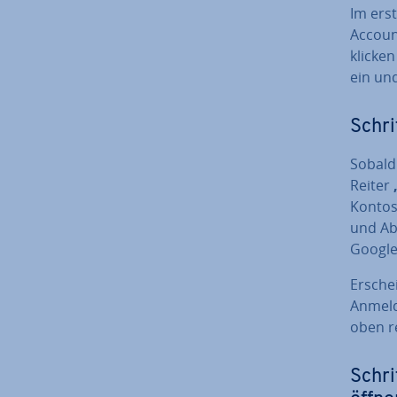
Im erst
Account
klicken
ein un
Schri
Sobald 
Reiter
Kontos
und Abo
Google
Ersche
Anmeld
oben r
Schri