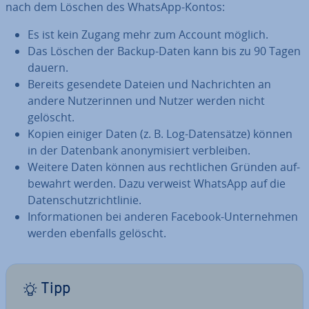
nach dem Löschen des WhatsApp-Kontos:
Es ist kein Zugang mehr zum Account möglich.
Das Löschen der Backup-Daten kann bis zu 90 Tagen
dauern.
Bereits gesendete Dateien und Nach­rich­ten an
andere Nut­ze­rin­nen und Nutzer werden nicht
gelöscht.
Kopien einiger Daten (z. B. Log-Da­ten­sät­ze) können
in der Datenbank an­ony­mi­siert ver­blei­ben.
Weitere Daten können aus recht­li­chen Gründen auf­
be­wahrt werden. Dazu verweist WhatsApp auf die
Da­ten­schutz­richt­li­nie.
In­for­ma­tio­nen bei anderen Facebook-Un­ter­neh­men
werden ebenfalls gelöscht.
Tipp