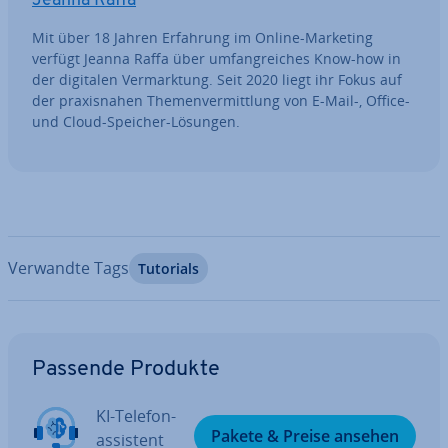
Jeanna Raffa
Mit über 18 Jahren Erfahrung im Online-Marketing
verfügt Jeanna Raffa über um­fang­rei­ches Know-how in
der digitalen Ver­mark­tung. Seit 2020 liegt ihr Fokus auf
der pra­xis­na­hen The­men­ver­mitt­lung von E-Mail-, Office-
und Cloud-Speicher-Lösungen.
Verwandte Tags
Tutorials
Zum Hauptmenü
Passende Produkte
KI-Te­le­fon­
Pakete & Preise ansehen
as­sis­tent