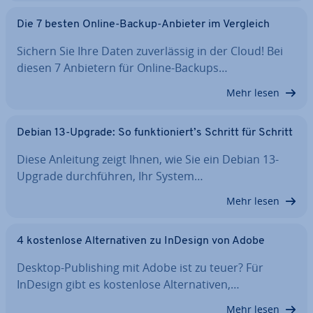
Die 7 besten Online-Backup-Anbieter im Vergleich
Sichern Sie Ihre Daten zu­ver­läs­sig in der Cloud! Bei
diesen 7 Anbietern für Online-Backups…
Mehr lesen
Debian 13-Upgrade: So funk­tio­niert’s Schritt für Schritt
Diese Anleitung zeigt Ihnen, wie Sie ein Debian 13-
Upgrade durch­füh­ren, Ihr System…
Mehr lesen
4 kos­ten­lo­se Al­ter­na­ti­ven zu InDesign von Adobe
Desktop-Pu­bli­shing mit Adobe ist zu teuer? Für
InDesign gibt es kos­ten­lo­se Al­ter­na­ti­ven,…
Mehr lesen