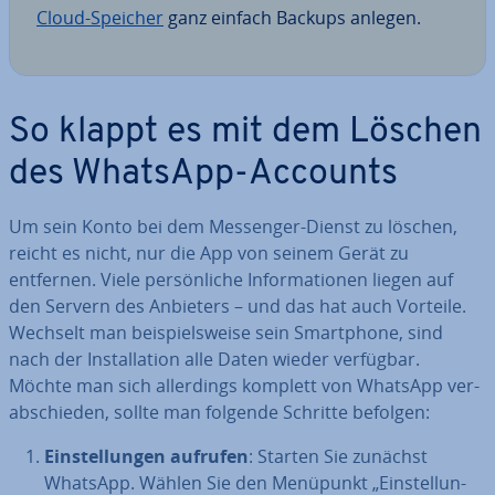
Cloud-Speicher
ganz einfach Backups anlegen.
So klappt es mit dem Löschen
des WhatsApp-Accounts
Um sein Konto bei dem Messenger-Dienst zu löschen,
reicht es nicht, nur die App von seinem Gerät zu
entfernen. Viele per­sön­li­che In­for­ma­tio­nen liegen auf
den Servern des Anbieters – und das hat auch Vorteile.
Wechselt man bei­spiels­wei­se sein Smart­phone, sind
nach der In­stal­la­ti­on alle Daten wieder verfügbar.
Möchte man sich al­ler­dings komplett von WhatsApp ver­
ab­schie­den, sollte man folgende Schritte befolgen:
Ein­stel­lun­gen aufrufen
: Starten Sie zunächst
WhatsApp. Wählen Sie den Menüpunkt „Ein­stel­lun­