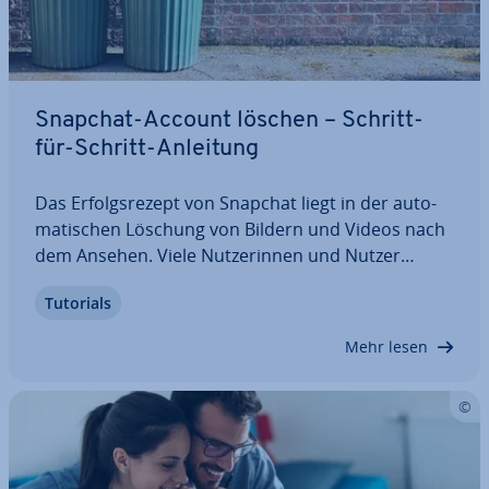
Snapchat-Account löschen – Schritt-
für-Schritt-Anleitung
Das Er­folgs­re­zept von Snapchat liegt in der au­to­
ma­ti­schen Löschung von Bildern und Videos nach
dem Ansehen. Viele Nut­ze­rin­nen und Nutzer
möchten jedoch ihren gesamten Snapchat-
Tutorials
Account löschen, oft aufgrund des frag­wür­di­gen
Da­ten­schut­zes der App. Dieser Artikel verrät, wie
Mehr lesen
Sie Ihr…