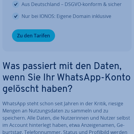
Aus Deutsch­land – DSGVO-konform & sicher
Nur bei IONOS: Eigene Domain inklusive
Zu den Tarifen
Was passiert mit den Daten,
wenn Sie Ihr WhatsApp-Konto
gelöscht haben?
WhatsApp steht schon seit Jahren in der Kritik, riesige
Mengen an Nut­zungs­da­ten zu sammeln und zu
speichern. Alle Daten, die Nut­ze­rin­nen und Nutzer selbst
im Account hin­ter­legt haben, etwa An­zei­ge­na­men, Ge­
burts­tag, Te­le­fon­num­mer, Status und Pro­fil­bild werden