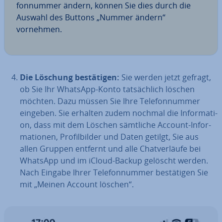
fon­num­mer ändern, können Sie dies durch die
Auswahl des Buttons „Nummer ändern“
vornehmen.
Die Löschung be­stä­ti­gen:
Sie werden jetzt gefragt,
ob Sie Ihr WhatsApp-Konto tat­säch­lich löschen
möchten. Dazu müssen Sie Ihre Te­le­fon­num­mer
eingeben. Sie erhalten zudem nochmal die In­for­ma­ti­
on, dass mit dem Löschen sämtliche Account-In­for­
ma­tio­nen, Pro­fil­bil­der und Daten getilgt, Sie aus
allen Gruppen entfernt und alle Chat­ver­läu­fe bei
WhatsApp und im iCloud-Backup gelöscht werden.
Nach Eingabe Ihrer Te­le­fon­num­mer be­stä­ti­gen Sie
mit „Meinen Account löschen“.