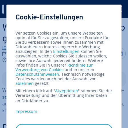
Digital Guide
Cookie-Einstellungen
Zum Haupt­in­halt springen
WhatsApp-Konto löschen – so
Wir setzen Cookies ein, um unsere Webseiten
geht’s!
optimal für Sie zu gestalten, unsere Produkte für
Sie zu verbessern sowie Ihnen zusammen mit
Drittanbietern interessengerechte Werbung
IONOS Redaktion
anzuzeigen. In den
Einstellungen
können Sie
Auf Facebo
Auf Tw
A
13.08.2024
auswählen, welche Cookies Sie zulassen wollen,
5 mins
sowie Ihre Auswahl jederzeit ändern. Weitere
Infos finden Sie in unserer
Richtlinie zur
Verwendung von Cookies
und in unseren
Datenschutzhinweisen
. Technisch notwendige
Cookies werden auch bei der Auswahl von
In­halts­ver­zeich­nis
ablehnen
gesetzt.
WhatsApp steht aufgrund von
un­zu­rei­chen­dem Da­ten­
Mit einem Klick auf "
Akzeptieren
" stimmen Sie der
Verarbeitung und der Übermittlung Ihrer Daten
schutz
in der Kritik. Wenn Sie sich ent­schie­den haben,
an Drittländer zu.
auf eine
sicherere Al­ter­na­ti­ve zu WhatsApp
um­zu­sat­teln,
können Sie Ihr WhatsApp-Konto einfach löschen.
Impressum