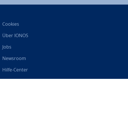
Cookies
Über IONOS
Jobs
Newsroom
Hilfe-Center
AGB
Da­ten­schutz
Impressum