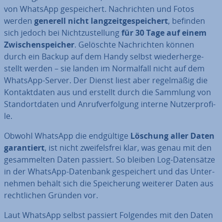
von WhatsApp ge­spei­chert. Nach­rich­ten und Fotos
werden
generell nicht lang­zeit­ge­spei­chert
, befinden
sich jedoch bei Nicht­zu­stel­lung
für 30 Tage auf einem
Zwi­schen­spei­cher
. Gelöschte Nach­rich­ten können
durch ein Backup auf dem Handy selbst wie­der­her­ge­
stellt werden – sie landen im Nor­mal­fall nicht auf dem
WhatsApp-Server. Der Dienst liest aber re­gel­mä­ßig die
Kon­takt­da­ten aus und erstellt durch die Sammlung von
Stand­ort­da­ten und An­ruf­ver­fol­gung interne Nut­zer­pro­fi­
le.
Obwohl WhatsApp die end­gül­ti­ge
Löschung aller Daten
ga­ran­tiert
, ist nicht zwei­fels­frei klar, was genau mit den
ge­sam­mel­ten Daten passiert. So bleiben Log-Da­ten­sät­ze
in der WhatsApp-Datenbank ge­spei­chert und das Un­ter­
neh­men behält sich die Spei­che­rung weiterer Daten aus
recht­li­chen Gründen vor.
Laut WhatsApp selbst passiert Folgendes mit den Daten