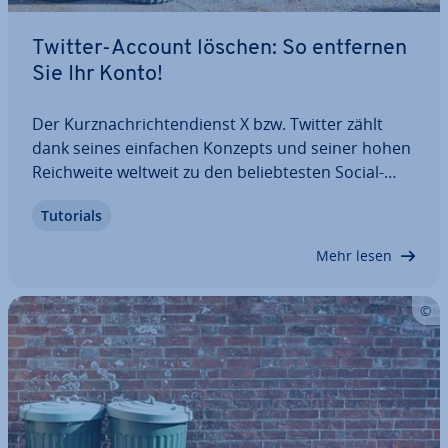
Twitter-Account löschen: So entfernen
Sie Ihr Konto!
Der Kurz­nach­rich­ten­dienst X bzw. Twitter zählt
dank seines einfachen Konzepts und seiner hohen
Reich­wei­te weltweit zu den be­lieb­tes­ten Social-
Media-Kanälen. Geht es um das Thema Da­ten­
Tutorials
schutz, weist die Plattform jedoch die typischen
Schwach­stel­len der Social-Media-Welt auf –
Mehr lesen
Grund…