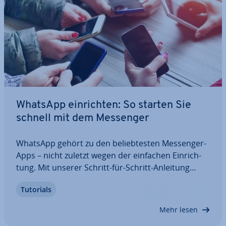
WhatsApp ein­rich­ten: So starten Sie
schnell mit dem Messenger
WhatsApp gehört zu den be­lieb­tes­ten Messenger-
Apps – nicht zuletzt wegen der einfachen Ein­rich­
tung. Mit unserer Schritt-für-Schritt-Anleitung
können Sie in wenigen Minuten einen WhatsApp-
Tutorials
Account erstellen und sofort alle Funk­tio­nen der
App nutzen. Vom Download über die…
Mehr lesen