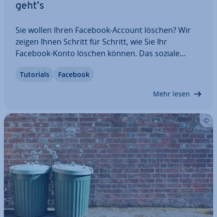
geht’s
Sie wollen Ihren Facebook-Account löschen? Wir
zeigen Ihnen Schritt für Schritt, wie Sie Ihr
Facebook-Konto löschen können. Das soziale
Netzwerk hat durchaus viele Vorteile, doch immer
Tutorials
Facebook
mehr Nutzende empfinden den Zeit­ver­treib in­zwi­
schen eher als Stress­fak­tor. Andere machen sich…
Mehr lesen