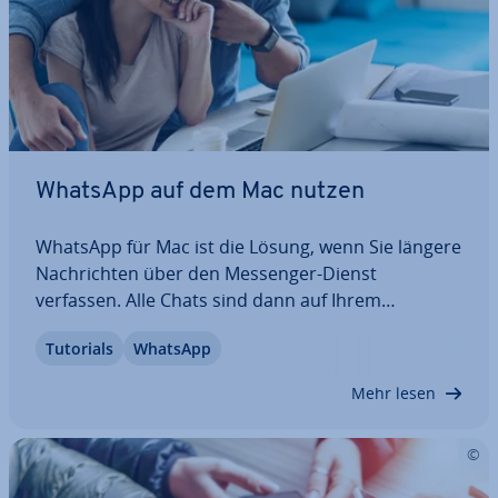
WhatsApp auf dem Mac nutzen
WhatsApp für Mac ist die Lösung, wenn Sie längere
Nach­rich­ten über den Messenger-Dienst
verfassen. Alle Chats sind dann auf Ihrem
Computer verfügbar, sodass Sie bequem per
Tutorials
WhatsApp
Tastatur schreiben können. Wir erklären Ihnen
Schritt für Schritt, wie Sie WhatsApp-Desktop für
Mehr lesen
Mac…