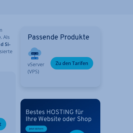
em
. Als
Passende Produkte
d Si­
sier­te
Zu den Tarifen
vServer
(VPS)
­
t