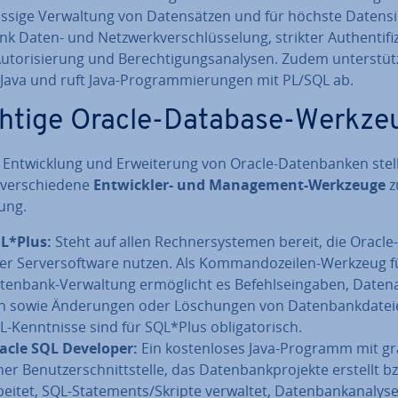
läs­si­ge Ver­wal­tung von Da­ten­sät­zen und für höchste Da­ten­si
nk Daten- und Netz­werk­ver­schlüs­se­lung, strikter Au­then­ti­fi­z
u­to­ri­sie­rung und Be­rech­ti­gungs­ana­ly­sen. Zudem un­ter­stüt
Java und ruft Java-Pro­gram­mie­run­gen mit PL/SQL ab.
htige Oracle-Database-Werkze
 Ent­wick­lung und Er­wei­te­rung von Oracle-Da­ten­ban­ken stel
ver­schie­de­ne
Ent­wick­ler- und Ma­nage­ment-Werkzeuge
z
ung.
L*Plus:
Steht auf allen Rech­ner­sys­te­men bereit, die Oracle-
er Ser­ver­soft­ware nutzen. Als Kom­man­do­zei­len-Werkzeug f
enbank-Ver­wal­tung er­mög­licht es Be­fehls­ein­ga­ben, Da­ten­a
n sowie Än­de­run­gen oder Lö­schun­gen von Da­ten­bank­da­tei­
-Kennt­nis­se sind für SQL*Plus ob­li­ga­to­risch.
acle SQL Developer:
Ein kos­ten­lo­ses Java-Programm mit gra­
er Be­nut­zer­schnitt­stel­le, das Da­ten­bank­pro­jek­te erstellt b
bei­tet, SQL-State­ments/Skripte verwaltet, Da­ten­bank­ana­ly­s