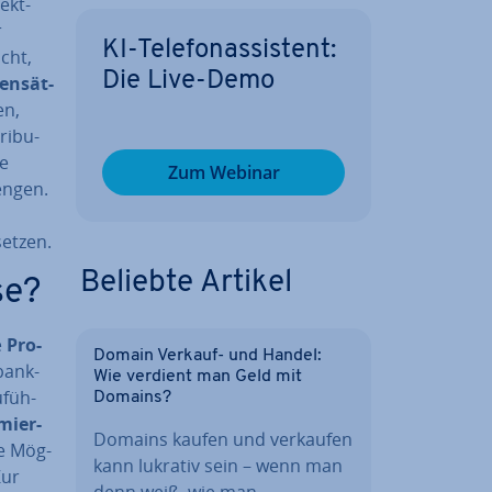
jekt-
r
KI-Te­le­fon­as­sis­tent:
icht,
Die Live-Demo
ten­sät­
en,
ri­bu­
ie
Zum Webinar
n­gen.
setzen.
Beliebte Artikel
se?
e
Pro­
Domain Verkauf- und Handel:
bank­
Wie verdient man Geld mit
­füh­
Domains?
mier­
Domains kaufen und verkaufen
e Mög­
kann lukrativ sein – wenn man
Zur
denn weiß, wie man