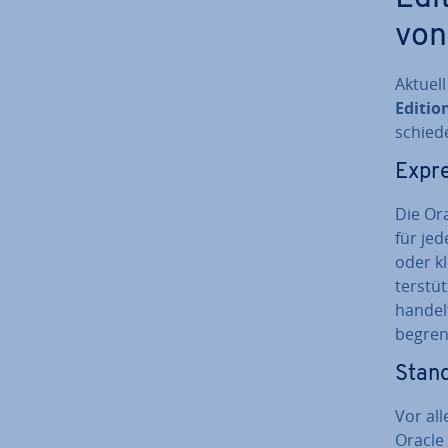
von
Aktuel
Editio
schie­d
Expre
Die Ora
für jed
oder kl
ter­stü
handelt
begren
Stand
Vor all
Oracle