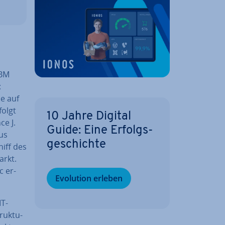
IBM
:
e auf
folgt
10 Jahre Digital
e J.
Guide: Eine Er­folgs­
aus
ge­schich­te
hiff des
arkt.
c er­
Evolution erleben
IT-
ruk­tu­