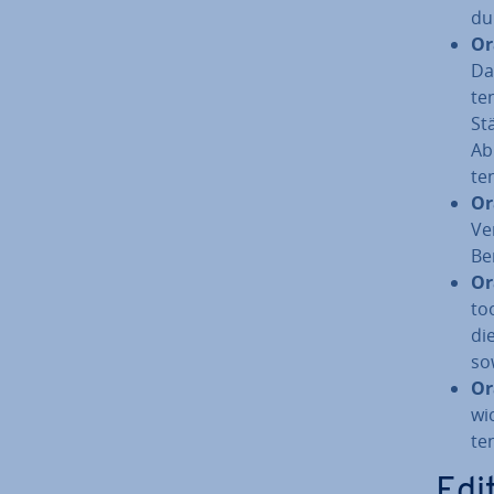
du
Or
Da
te
St
Ab
te
Or
Ve
Be­
Or
to
di
so
Ora
wi
ten
Edi