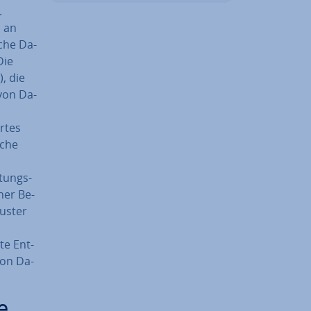
.
m an
sche Da­
Die
, die
 von Da­
rtes
sche
­tungs­
her Be­
luster
­te Ent­
von Da­
e