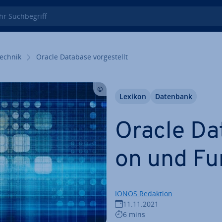
 Such­be­griff
echnik
Oracle Database vor­ge­stellt
Lexikon
Datenbank
Oracle Data
on und Fu
IONOS Redaktion
11.11.2021
6 mins