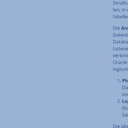
Struk­t
len, in
ta­bel­l
Die
Ar­
Datenb
Databa
Listen
verbin
Oracle
logisch
Ph
Da
vo
Lo
(f
Sä
Die übe