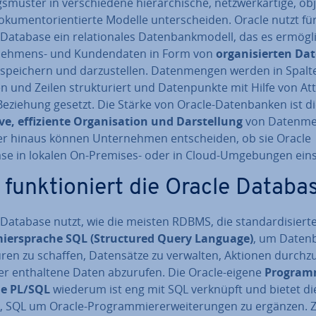
s­mus­ter in ver­schie­de­ne hier­ar­chi­sche, netz­werk­ar­ti­ge, ob
­ku­ment­ori­en­tier­te Modelle un­ter­schei­den. Oracle nutzt fü
Database ein re­la­tio­na­les Da­ten­bank­mo­dell, das es er­mög­l
­neh­mens- und Kun­den­da­ten in Form von
or­ga­ni­sier­ten Da­
speichern und dar­zu­stel­len. Da­ten­men­gen werden in Spalt
n und Zeilen struk­tu­riert und Da­ten­punk­te mit Hilfe von At­t
Beziehung gesetzt. Die Stärke von Oracle-Da­ten­ban­ken ist d
e, ef­fi­zi­en­te Or­ga­ni­sa­ti­on und Dar­stel­lung
von Da­ten­me
r hinaus können Un­ter­neh­men ent­schei­den, ob sie Oracle
se in lokalen On-Premises- oder in Cloud-Um­ge­bun­gen ein
 funk­tio­niert die Oracle Databa
Database nutzt, wie die meisten RDBMS, die stan­dar­di­sier­t
ier­spra­che SQL (Struc­tu­red Query Language)
, um Da­ten­
u­ren zu schaffen, Da­ten­sät­ze zu verwalten, Aktionen durch­zu
r ent­hal­te­ne Daten abzurufen. Die Oracle-eigene
Pro­gram­
he PL/SQL
wiederum ist eng mit SQL verknüpft und bietet di
it, SQL um Oracle-Pro­gram­mie­rerwei­te­run­gen zu ergänzen. 