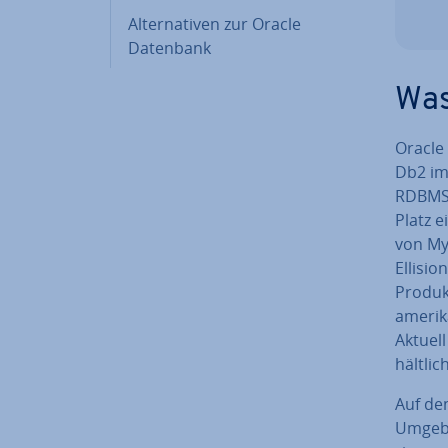
Al­ter­na­ti­ven zur Oracle
Datenbank
Was
Oracle
Db2 im 
RDBMS)
Platz e
von My
Ellisio
Produkt
ame­ri­
Aktuell
hält­li
Auf de
Umgebu