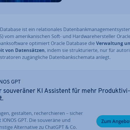
Database ist ein re­la­tio­na­les Da­ten­bank­ma­nage­ment­sys­t
 vom ame­ri­ka­ni­schen Soft- und Hard­ware­her­stel­ler Oracle
bank­soft­ware optimiert Oracle Database die
Ver­wal­tung un
it von Da­ten­sät­zen
, indem sie struk­tu­rier­te, nur für au­to­ri­
s­tra­to­ren zu­gäng­li­che Da­ten­bank­sche­ma­ta anlegt.
NOS GPT
r sou­ve­rä­ner KI Assistent für mehr Pro­duk­ti­vi
t.
gen, gestalten, re­cher­chie­ren – sicher
t IONOS GPT. Die souveräne und
Zum Angebo
stige Al­ter­na­ti­ve zu ChatGPT & Co.