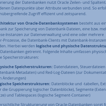
u­rie­rung der Da­ten­ban­ken nutzt Oracle Zeilen- und Spal­ten­t
 denen Da­ten­punk­te über Attribute verbunden sind. So erfo
en­über­grei­fen­de Zugriff effizient und zeit­spa­rend.
chi­tek­tur von Oracle-Da­ten­bank­sys­te­men
besteht aus ei
ank zur Spei­che­rung von Datenbank-Dateien, eine bzw. me
se-Instanzen zur Da­ten­ver­wal­tung und eine oder mehrere
er-Prozesse, die Datenbank-Clients mit Datenbank-Instanze
den. Hierbei werden
logische und physische Da­ten­struk­tu
-Da­ten­ban­ken getrennt. Folgende Inhalte umfassen physis
e Spei­cher­struk­tu­ren:
ysische Spei­cher­struk­tu­ren:
Da­ten­da­tei­en, Steu­er­da­tei­en
tenbank-Metadaten) und Red-Log-Dateien (zur Do­ku­men­ta­t
n Än­de­run­gen)
gische Spei­cher­struk­tu­ren:
Da­ten­blö­cke und -tabellen, Ex
ür die Grup­pie­rung logischer Da­ten­blö­cke), Segmente (Exten
tze) und Ta­b­le­spaces (logische Segment-Container)
r­sicht­li­che Struk­tu­rie­rung von Oracle-Da­ten­ban­ken sorgt 