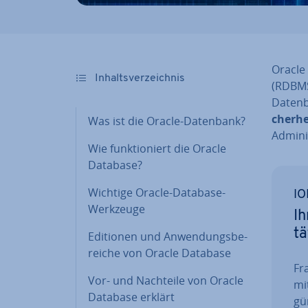
Oracle 
In­halts­ver­zeich­nis
(RDBMS)
Da­ten­
cher­he
Was ist die Oracle-Datenbank?
Ad­mi­ni
Wie funk­tio­niert die Oracle
Database?
Wichtige Oracle-Database-
IO
Werkzeuge
Ih
tä
Editionen und An­wen­dungs­be­
rei­che von Oracle Database
Fra
Vor- und Nachteile von Oracle
mi
Database erklärt
gün