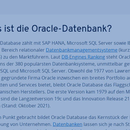
 ist die Oracle-Datenbank?
 Database zählt mit SAP HANA, Microsoft SQL Server sowie 
Bereich re­la­tio­na­ler
Da­ten­bank­ma­nage­ment­sys­te­me
(kurz
 zu den Markt­füh­rern. Laut
DB-Engines Ranking
steht Oracl
ins der 380 po­pu­lärs­ten Da­ten­bank­sys­te­me, un­mit­tel­bar ge
SQL und Microsoft SQL Server. Obwohl die 1977 von Lawrenc
n ge­grün­de­te Firma Oracle in­zwi­schen ein breites Portfolio 
en und Services bietet, bleibt Oracle Database das Flagg­sc
ka­ni­schen Her­stel­lers. Die erste Version kam 1979 auf den M
 sind die Lang­zeit­ver­si­on 19c und das In­no­va­ti­on Release 21
ch (Stand: Oktober 2021).
n Punkt gebracht bildet Oracle Database das Kernstück der 
ng von Un­ter­neh­men.
Da­ten­ban­ken
lassen sich je nach St