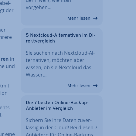
a­bel­
vorgehen…
lgt der
Mehr lesen
ner
5 Nextcloud-Al­ter­na­ti­ven im Di­
hrere
rekt­ver­gleich
n
Sie suchen nach Nextcloud-Al­
­ren
in
ter­na­ti­ven, möchten aber
che und
wissen, ob sie Nextcloud das
Wasser…
 (mit
Mehr lesen
i­on
Die 7 besten Online-Backup-
tents
Anbieter im Vergleich
t-
Sichern Sie Ihre Daten zu­ver­
läs­sig in der Cloud! Bei diesen 7
für eine
Anbietern für Online-Backups…