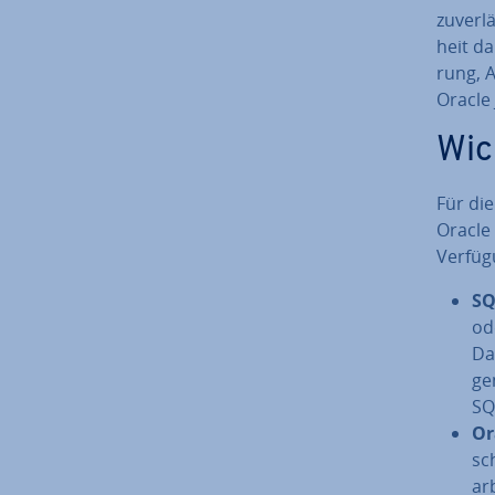
zu­ver­
heit da
rung, A
Oracle 
Wic
Für die
Oracle 
Verfüg
SQ
od
Dat
ge
SQL
Or
sch
ar­