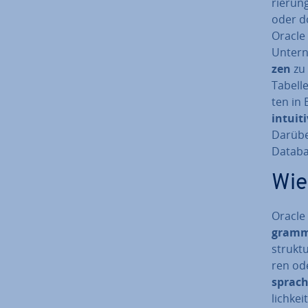
rie­rung
oder do
Oracle 
Un­ter
zen
zu 
Tabelle
ten in 
intuitiv
Darübe
Databa
Wie
Oracle 
gram­m
struk­t
ren ode
spra­c
lich­ke