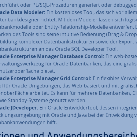
rch­führt oder PL/SQL-Pro­ze­du­ren generiert oder debugged
acle Data Modeler:
Ein kos­ten­lo­ses Tool, das sich vor alle
­ten­bank­de­si­gner richtet. Mit dem Modeler lassen sich logi
n­bank­mo­del­le oder Entity-Re­la­ti­onship-Modelle entwerfen. 
ärken des Tools sind seine intuitive Bedienung (Drag & Drop)
bildung komplexer Da­ten­bank­struk­tu­ren sowie der Export
n­bank­struk­tu­ren an das Oracle SQL Developer Tool.
acle En­ter­pri­se Manager Database Control:
Ein web-basie
r­wal­tungs­werk­zeug für Oracle-Da­ten­ban­ken, das eine grafi
nut­zer­ober­flä­che bietet.
acle En­ter­pri­se Manager Grid Control:
Ein flexibles Ver­wal
ol für Oracle-Um­ge­bun­gen, das Web-basiert und mit gra­fi­sc
en­ober­flä­che arbeitet. Es kann für mehrere Da­ten­ban­ken, C
wie Standby-Systeme genutzt werden.
cle JDe­ve­lo­per:
Ein Oracle-Ent­wick­ler­tool, dessen in­te­grier
ck­lungs­um­ge­bung mit Oracle und Java bei der Ent­wick­lung 
­bank­an­wen­dun­gen hilft.
tionen und An­wen­dungs­be­rei­ch