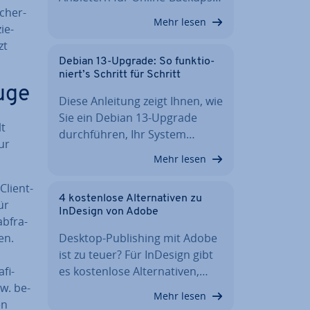
­cher­
Mehr lesen
ie­
zt
Debian 13-Upgrade: So funk­tio­
niert’s Schritt für Schritt
uge
Diese Anleitung zeigt Ihnen, wie
Sie ein Debian 13-Upgrade
lt
durch­füh­ren, Ihr System…
ur
Mehr lesen
Client-
4 kos­ten­lo­se Al­ter­na­ti­ven zu
ür
InDesign von Adobe
b­fra­
en.
Desktop-Pu­bli­shing mit Adobe
ist zu teuer? Für InDesign gibt
fi­
es kos­ten­lo­se Al­ter­na­ti­ven,…
zw. be­
Mehr lesen
en