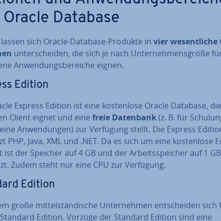
 Oracle Database
l lassen sich Oracle-Database-Produkte in
vier we­sent­li­che
nen
un­ter­schei­den, die sich je nach Un­ter­neh­mens­grö­ße fü
e­ne An­wen­dungs­be­rei­che eignen.
ss Edition
cle Express Edition ist eine kos­ten­lo­se Oracle Database, die
en Client eignet und eine
freie Datenbank
(z. B. für Schu­lun
eine An­wen­dun­gen) zur Verfügung stellt. Die Express Editio
tzt PHP, Java, XML und .NET. Da es sich um eine kos­ten­lo­se E
 ist der Speicher auf 4 GB und der Ar­beits­spei­cher auf 1 GB
zt. Zudem steht nur eine CPU zur Verfügung.
ard Edition
em große mit­tel­stän­di­sche Un­ter­neh­men ent­schei­den sich 
 Standard Edition. Vorzüge der Standard Edition sind eine