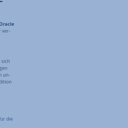
 Oracle
r ver­
 sich
­gen
n un­
dition
für die