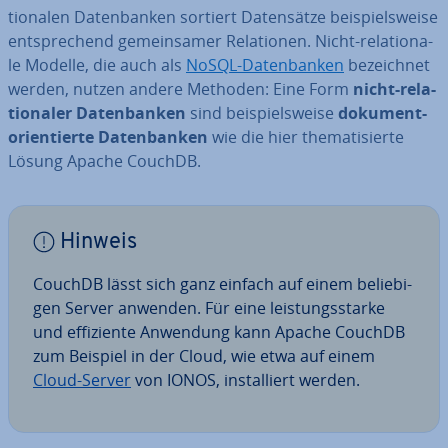
tio­na­len Da­ten­ban­ken sortiert Da­ten­sät­ze bei­spiels­wei­se
ent­spre­chend ge­mein­sa­mer Re­la­tio­nen. Nicht-re­la­tio­na­
le Modelle, die auch als
NoSQL-Da­ten­ban­ken
be­zeich­net
werden, nutzen andere Methoden: Eine Form
nicht-re­la­
tio­na­ler Da­ten­ban­ken
sind bei­spiels­wei­se
do­ku­ment­
ori­en­tier­te Da­ten­ban­ken
wie die hier the­ma­ti­sier­te
Lösung Apache CouchDB.
Hinweis
CouchDB lässt sich ganz einfach auf einem be­lie­bi­
gen Server anwenden. Für eine leis­tungs­star­ke
und ef­fi­zi­en­te Anwendung kann Apache CouchDB
zum Beispiel in der Cloud, wie etwa auf einem
Cloud-Server
von IONOS, in­stal­liert werden.