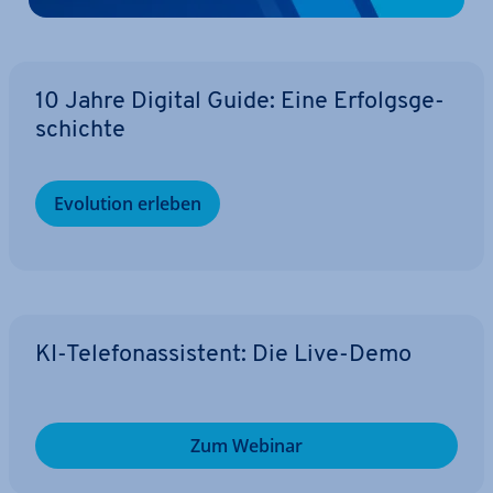
10 Jahre Digital Guide: Eine Er­folgs­ge­
schich­te
Evolution erleben
KI-Te­le­fon­as­sis­tent: Die Live-Demo
Zum Webinar