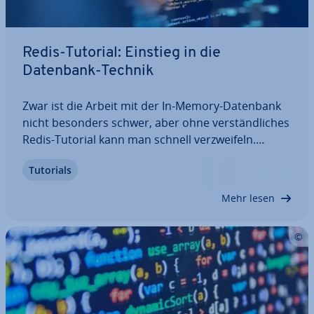
Redis-Tutorial: Einstieg in die
Datenbank-Technik
Zwar ist die Arbeit mit der In-Memory-Datenbank
nicht besonders schwer, aber ohne ver­ständ­li­ches
Redis-Tutorial kann man schnell ver­zwei­feln.
Erfahren Sie, wie Sie die Datenbank in­stal­lie­ren
Tutorials
und kon­fi­gu­rie­ren müssen. Außerdem zeigen wir
Ihnen, wie Sie Daten hin­zu­fü­gen, ausgeben…
Mehr lesen