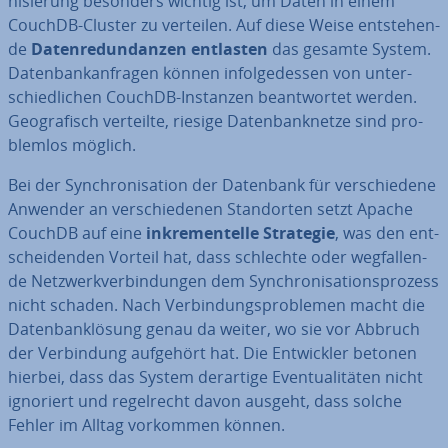
ni­sie­rung besonders wichtig ist, um Daten in einem
CouchDB-Cluster zu verteilen. Auf diese Weise ent­ste­hen­
de
Da­ten­red­un­dan­zen
entlasten
das gesamte System.
Da­ten­bank­an­fra­gen können in­fol­ge­des­sen von un­ter­
schied­li­chen CouchDB-Instanzen be­ant­wor­tet werden.
Geo­gra­fisch verteilte, riesige Da­ten­bank­net­ze sind pro­
blem­los möglich.
Bei der Syn­chro­ni­sa­ti­on der Datenbank für ver­schie­de­ne
Anwender an ver­schie­de­nen Stand­or­ten setzt Apache
CouchDB auf eine
in­kre­men­tel­le Strategie
, was den ent­
schei­den­den Vorteil hat, dass schlechte oder weg­fal­len­
de Netz­werk­ver­bin­dun­gen dem Syn­chro­ni­sa­ti­ons­pro­zess
nicht schaden. Nach Ver­bin­dungs­pro­ble­men macht die
Da­ten­bank­lö­sung genau da weiter, wo sie vor Abbruch
der Ver­bin­dung aufgehört hat. Die Ent­wick­ler betonen
hierbei, dass das System derartige Even­tua­li­tä­ten nicht
ignoriert und re­gel­recht davon ausgeht, dass solche
Fehler im Alltag vorkommen können.