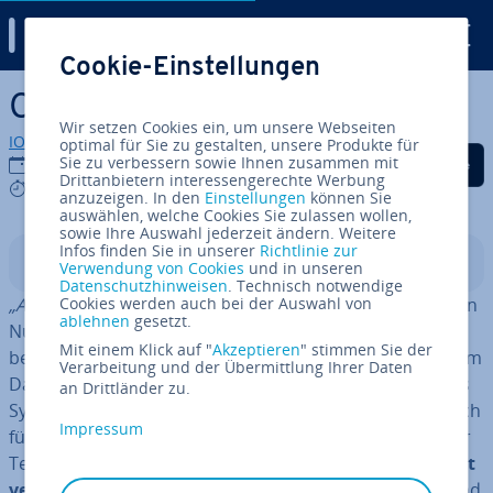
Digital Guide
Cookie-Einstellungen
Zum Haupt­in­halt springen
CouchDB vor­ge­stellt
Wir setzen Cookies ein, um unsere Webseiten
IONOS Redaktion
optimal für Sie zu gestalten, unsere Produkte für
Auf Facebook teilen
Auf Twitter teilen
Auf LinkedIn tei
Sie zu verbessern sowie Ihnen zusammen mit
23.06.2021
Drittanbietern interessengerechte Werbung
5 mins
anzuzeigen. In den
Einstellungen
können Sie
auswählen, welche Cookies Sie zulassen wollen,
sowie Ihre Auswahl jederzeit ändern. Weitere
Infos finden Sie in unserer
Richtlinie zur
In­halts­ver­zeich­nis
Verwendung von Cookies
und in unseren
Datenschutzhinweisen
. Technisch notwendige
„Apache CouchDB has started. Time to relax.”
Cookies werden auch bei der Auswahl von
So werden
ablehnen
gesetzt.
Nutzer des Datenbank-Ma­nage­ment-Systems CouchDB
Mit einem Klick auf "
Akzeptieren
" stimmen Sie der
beim Start begrüßt. Ent­span­nung und Sorg­lo­sig­keit beim
Verarbeitung und der Übermittlung Ihrer Daten
Datenbank-Ma­nage­ment stehen laut der Ent­wick­ler des
an Drittländer zu.
Systems dabei an oberster Stelle, denn „Couch”
soll auch
Impressum
für Datenbank-Laien, die nicht viel bis gar nichts mit der
Technik am Hut haben,
einfach zu bedienen und leicht
ver­ständ­lich
sein. Viele intuitiv er­fass­ba­re Elemente und