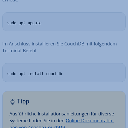
sudo apt update
Im Anschluss in­stal­lie­ren Sie CouchDB mit folgendem
Terminal-Befehl:
sudo apt install couchdb
Tipp
Aus­führ­li­che In­stal­la­ti­ons­an­lei­tun­gen für diverse
Systeme finden Sie in den
Online-Do­ku­men­ta­tio­
nen von Apache CouchDB
.