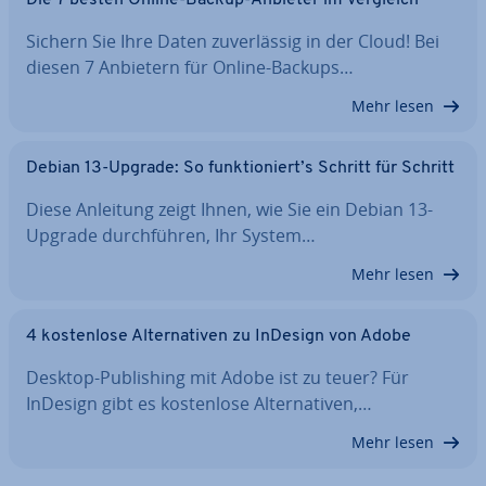
Die 7 besten Online-Backup-Anbieter im Vergleich
Sichern Sie Ihre Daten zu­ver­läs­sig in der Cloud! Bei
diesen 7 Anbietern für Online-Backups…
Mehr lesen
Debian 13-Upgrade: So funk­tio­niert’s Schritt für Schritt
Diese Anleitung zeigt Ihnen, wie Sie ein Debian 13-
Upgrade durch­füh­ren, Ihr System…
Mehr lesen
4 kos­ten­lo­se Al­ter­na­ti­ven zu InDesign von Adobe
Desktop-Pu­bli­shing mit Adobe ist zu teuer? Für
InDesign gibt es kos­ten­lo­se Al­ter­na­ti­ven,…
Mehr lesen