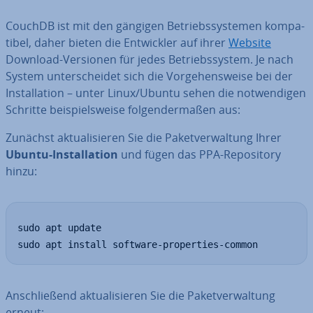
CouchDB ist mit den gängigen Be­triebs­sys­te­men kom­pa­
ti­bel, daher bieten die Ent­wick­ler auf ihrer
Website
Download-Versionen für jedes Be­triebs­sys­tem. Je nach
System un­ter­schei­det sich die Vor­ge­hens­wei­se bei der
In­stal­la­ti­on – unter Linux/Ubuntu sehen die not­wen­di­gen
Schritte bei­spiels­wei­se fol­gen­der­ma­ßen aus:
Zunächst ak­tua­li­sie­ren Sie die Pa­ket­ver­wal­tung Ihrer
Ubuntu-In­stal­la­ti­on
und fügen das PPA-Re­po­si­to­ry
hinzu:
sudo apt update

sudo apt install software-properties-common
An­schlie­ßend ak­tua­li­sie­ren Sie die Pa­ket­ver­wal­tung
erneut: