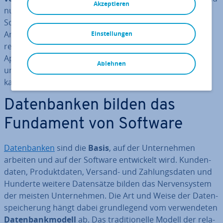
Akzeptieren
nut­zer­freund­li­che Be­dien­bar­keit machen die Open-
Source-Software zu einem echten Unikum, bei dem
Ansätze do­ku­ment­ori­en­tier­ter Da­ten­ban­ken mit denen
Einstellungen
re­la­tio­na­ler Da­ten­ban­ken verbunden werden. Was
Apache CouchDB leistet, wie und wo es ein­ge­setzt wird
Ablehnen
und welche Vorteile „Couch“ Un­ter­neh­men ver­schaf­fen
kann, erfahren Sie in den folgenden Ab­schnit­ten.
Da­ten­ban­ken bilden das
Fundament von Software
Da­ten­ban­ken
sind die
Basis
, auf der Un­ter­neh­men
arbeiten und auf der Software ent­wi­ckelt wird. Kun­den­
da­ten, Pro­dukt­da­ten, Versand- und Zah­lungs­da­ten und
Hunderte weitere Da­ten­sät­ze bilden das Ner­ven­sys­tem
der meisten Un­ter­neh­men. Die Art und Weise der Da­ten­
spei­che­rung hängt dabei grund­le­gend vom ver­wen­de­ten
Da­ten­bank­mo­dell
ab. Das tra­di­tio­nel­le Modell der re­la­