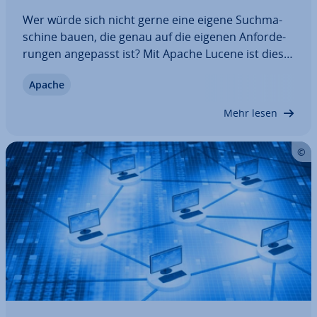
Wer würde sich nicht gerne eine eigene Such­ma­
schi­ne bauen, die genau auf die eigenen An­for­de­
run­gen angepasst ist? Mit Apache Lucene ist dies
möglich. Das Open-Source-Projekt lässt sich genau
Apache
ein­stel­len und arbeitet zudem aus­ge­spro­chen
schnell, weshalb auch große Firmen wie…
Mehr lesen