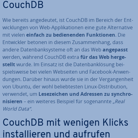
CouchDB
Wie bereits an­ge­deu­tet, ist CouchDB im Bereich der Ent­
wick­lun­gen von Web-Ap­pli­ka­tio­nen eine gute Al­ter­na­ti­ve
mit vielen
einfach zu be­die­nen­den Funk­tio­nen
. Die
Ent­wick­ler betonen in diesem Zu­sam­men­hang, dass
andere Da­ten­bank­sys­te­me oft an das Web
angepasst
werden, während CouchDB extra
für das Web her­ge­
stellt
wurde. Im Einsatz ist die Da­ten­bank­lö­sung bei­
spiels­wei­se bei vielen Webseiten und Facebook-An­wen­
dun­gen. Darüber hinaus wurde sie in der Ver­gan­gen­heit
von Ubuntu, der wohl be­lieb­tes­ten Linux-Dis­tri­bu­ti­on,
verwendet, um
Le­se­zei­chen und Adressen zu syn­chro­
ni­sie­ren
– ein weiteres Beispiel für so­ge­nann­te
„Real
World Data“.
CouchDB mit wenigen Klicks
in­stal­lie­ren und aufrufen