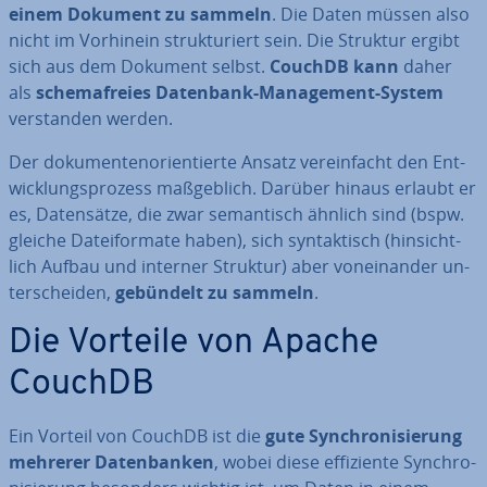
einem Dokument zu sammeln
. Die Daten müssen also
nicht im Vorhinein struk­tu­riert sein. Die Struktur ergibt
sich aus dem Dokument selbst.
CouchDB kann
daher
als
sche­ma­frei­es Datenbank-Ma­nage­ment-System
ver­stan­den werden.
Der do­ku­men­ten­ori­en­tier­te Ansatz ver­ein­facht den Ent­
wick­lungs­pro­zess maß­geb­lich. Darüber hinaus erlaubt er
es, Da­ten­sät­ze, die zwar se­man­tisch ähnlich sind (bspw.
gleiche Da­tei­for­ma­te haben), sich syn­tak­tisch (hin­sicht­
lich Aufbau und interner Struktur) aber von­ein­an­der un­
ter­schei­den,
gebündelt zu sammeln
.
Die Vorteile von Apache
CouchDB
Ein Vorteil von CouchDB ist die
gute Syn­chro­ni­sie­rung
mehrerer Da­ten­ban­ken
, wobei diese ef­fi­zi­en­te Syn­chro­