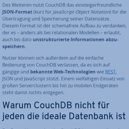
Des Weiteren nutzt CouchDB das ein­steig­er­freund­li­che
JSON-Format
(kurz für
Ja­va­Script Object Notation
)
für die
Über­tra­gung und Spei­che­rung seiner Da­ten­sät­ze.
Diesem Format ist der sche­ma­freie Aufbau zu verdanken,
der es – anders als bei re­la­tio­na­len Modellen – erlaubt,
auch bis dato
un­struk­tu­rier­te In­for­ma­tio­nen ab­zu­
spei­chern
.
Nutzer können sich außerdem auf die einfache
Bedienung von CouchDB verlassen, da es sich auf
gängige und
bekannte Web-Tech­no­lo­gien
wie
REST
,
JSON und Ja­va­Script stützt. Einem viel­fäl­ti­gen Einsatz von
großen Ser­ver­clus­tern bis hin zu mobilen End­ge­rä­ten
steht damit nichts entgegen.
Warum CouchDB nicht für
jeden die ideale Datenbank ist