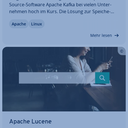
Source-Software Apache Kafka bei vielen Un­ter­
neh­men hoch im Kurs. Die Lösung zur Spei­che­
rung und Ver­ar­bei­tung von Daten zeichnet sich
Apache
Linux
ins­be­son­de­re durch eine hohe Per­for­mance, Ska­
lier­bar­keit und Feh­ler­to­le­ranz aus, weswegen man
Mehr lesen
sie…
Apache Lucene