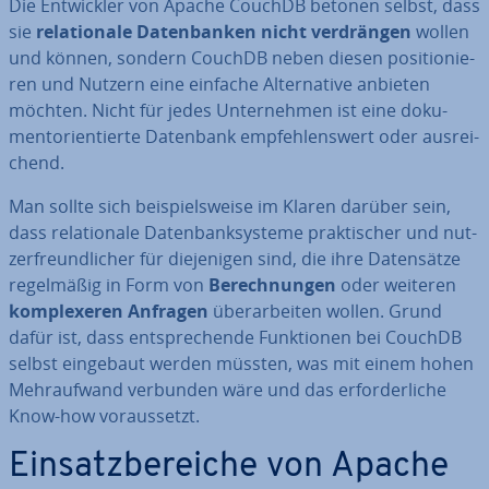
Die Ent­wick­ler von Apache CouchDB betonen selbst, dass
sie
re­la­tio­na­le Da­ten­ban­ken nicht ver­drän­gen
wollen
und können, sondern CouchDB neben diesen po­si­tio­nie­
ren und Nutzern eine einfache Al­ter­na­ti­ve anbieten
möchten. Nicht für jedes Un­ter­neh­men ist eine do­ku­
ment­ori­en­tier­te Datenbank emp­feh­lens­wert oder aus­rei­
chend.
Man sollte sich bei­spiels­wei­se im Klaren darüber sein,
dass re­la­tio­na­le Da­ten­bank­sys­te­me prak­ti­scher und nut­
zer­freund­li­cher für die­je­ni­gen sind, die ihre Da­ten­sät­ze
re­gel­mä­ßig in Form von
Be­rech­nun­gen
oder weiteren
kom­ple­xe­ren Anfragen
über­ar­bei­ten wollen. Grund
dafür ist, dass ent­spre­chen­de Funk­tio­nen bei CouchDB
selbst eingebaut werden müssten, was mit einem hohen
Mehr­auf­wand verbunden wäre und das er­for­der­li­che
Know-how vor­aus­setzt.
Ein­satz­be­rei­che von Apache