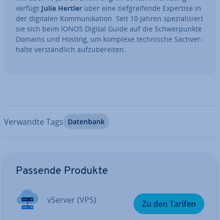
verfügt
Julia Hertler
über eine tief­grei­fen­de Expertise in
der digitalen Kom­mu­ni­ka­ti­on. Seit 10 Jahren spe­zia­li­siert
sie sich beim IONOS Digital Guide auf die Schwer­punk­te
Domains und Hosting, um komplexe tech­ni­sche Sach­ver­
hal­te ver­ständ­lich auf­zu­be­rei­ten.
Verwandte Tags
Datenbank
Zum Hauptmenü
Passende Produkte
vServer (VPS)
Zu den Tarifen