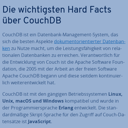
Die wich­tigs­ten Hard Facts
über CouchDB
CouchDB ist ein Datenbank-Ma­nage­ment-System, das
sich die besten Aspekte
do­ku­ment­ori­en­tier­ter Da­ten­ban­
ken
zu Nutze macht, um die Leis­tungs­fä­hig­keit von re­la­
tio­na­len Da­ten­ban­ken zu erreichen. Ver­ant­wort­lich für
die Ent­wick­lung von Couch ist die Apache Software Foun­
da­ti­on, die 2005 mit der Arbeit an der freien Software
Apache CouchDB begann und diese seitdem kon­ti­nu­ier­
lich wei­ter­ent­wi­ckelt hat.
CouchDB ist mit den gängigen Be­triebs­sys­te­men
Linux,
Unix, macOS und Windows
kom­pa­ti­bel und wurde in
der Pro­gram­mier­spra­che
Erlang
ent­wi­ckelt. Die stan­
dard­mä­ßi­ge Skript-Sprache für den Zugriff auf Couch-Da­
ten­sät­ze ist
Ja­va­Script
.