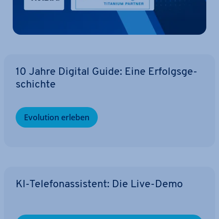
10 Jahre Digital Guide: Eine Er­folgs­ge­
schich­te
Evolution erleben
KI-Te­le­fon­as­sis­tent: Die Live-Demo