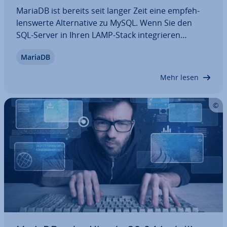
MariaDB ist bereits seit langer Zeit eine emp­feh­
lens­wer­te Al­ter­na­ti­ve zu MySQL. Wenn Sie den
SQL-Server in Ihren LAMP-Stack in­te­grie­ren
möchten, ist dies daher pro­blem­los möglich. In
MariaDB
diesem Guide erklären wir Ihnen, wie Sie MariaDB
unter Ubuntu 22.04 in­stal­lie­ren, an­schlie­ßend…
Mehr lesen