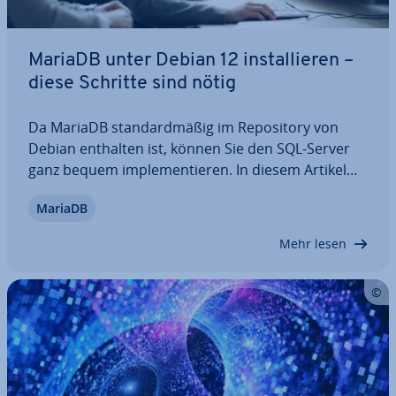
MariaDB unter Debian 12 in­stal­lie­ren –
diese Schritte sind nötig
Da MariaDB stan­dard­mä­ßig im Re­po­si­to­ry von
Debian enthalten ist, können Sie den SQL-Server
ganz bequem im­ple­men­tie­ren. In diesem Artikel
erklären wir Ihnen, wie Sie MariaDB unter Debian
MariaDB
12 in­stal­lie­ren, wie Sie die Software im Anschluss
kon­fi­gu­rie­ren und welche Mög­lich­kei­ten es…
Mehr lesen