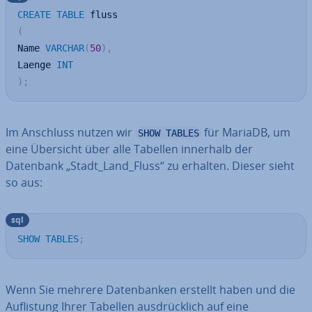
CREATE
TABLE
(
Name 
VARCHAR
(
50
)
,
Laenge 
INT
)
;
Im Anschluss nutzen wir
für MariaDB, um
SHOW TABLES
eine Übersicht über alle Tabellen innerhalb der
Datenbank „Stadt_Land_Fluss“ zu erhalten. Dieser sieht
so aus:
sql
SHOW
TABLES
;
Wenn Sie mehrere Da­ten­ban­ken erstellt haben und die
Auf­lis­tung Ihrer Tabellen aus­drück­lich auf eine