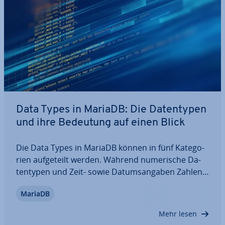
Data Types in MariaDB: Die Da­ten­ty­pen
und ihre Bedeutung auf einen Blick
Die Data Types in MariaDB können in fünf Ka­te­go­
rien auf­ge­teilt werden. Während nu­me­ri­sche Da­
ten­ty­pen und Zeit- sowie Da­tums­an­ga­ben Zahlen
abbilden, können Strings ver­schie­de­ne Zeichen
MariaDB
enthalten. Das Da­ten­bank­ma­nage­ment­sys­tem
erlaubt außerdem geo­me­tri­sche Da­ten­ty­pen und
Mehr lesen
verfügt…