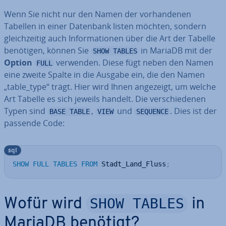
Wenn Sie nicht nur den Namen der vor­han­de­nen
Tabellen in einer Datenbank listen möchten, sondern
gleich­zei­tig auch In­for­ma­tio­nen über die Art der Tabelle
benötigen, können Sie
in MariaDB mit der
SHOW TABLES
Option
verwenden. Diese fügt neben den Namen
FULL
eine zweite Spalte in die Ausgabe ein, die den Namen
„table_type“ trägt. Hier wird Ihnen angezeigt, um welche
Art Tabelle es sich jeweils handelt. Die ver­schie­de­nen
Typen sind
,
und
. Dies ist der
BASE TABLE
VIEW
SEQUENCE
passende Code:
sql
SHOW
FULL
TABLES
FROM
 Stadt_Land_Fluss
;
SHOW TABLES
Wofür wird
in
MariaDB benötigt?