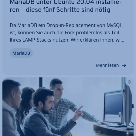
MariaDB unter Ubuntu 20.04 in­stal­lie­
ren – diese fünf Schritte sind nötig
Da MariaDB ein Drop-in-Re­pla­ce­ment von MySQL
ist, können Sie auch die Fork pro­blem­los als Teil
Ihres LAMP-Stacks nutzen. Wir erklären Ihnen, wie
Sie MariaDB unter Ubuntu 20.04 in­stal­lie­ren,
MariaDB
welche Kon­fi­gu­ra­tio­nen und Si­cher­heits­maß­nah­
men emp­feh­lens­wert sind und wie Sie den Erfolg…
Mehr lesen