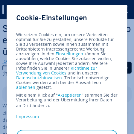
Digital Guide
Cookie-Einstellungen
Zum Haupt­in­halt springen
SHOW TABLES in MariaDB: So
Wir setzen Cookies ein, um unsere Webseiten
erhalten Sie einen Überblick
optimal für Sie zu gestalten, unsere Produkte für
Sie zu verbessern sowie Ihnen zusammen mit
Drittanbietern interessengerechte Werbung
über alle Tabellen
anzuzeigen. In den
Einstellungen
können Sie
auswählen, welche Cookies Sie zulassen wollen,
IONOS Redaktion
sowie Ihre Auswahl jederzeit ändern. Weitere
Auf Facebook teilen
Auf Twitter teilen
Auf LinkedIn tei
04.06.2024
Infos finden Sie in unserer
Richtlinie zur
Verwendung von Cookies
und in unseren
4 mins
Datenschutzhinweisen
. Technisch notwendige
Cookies werden auch bei der Auswahl von
ablehnen
gesetzt.
In­halts­ver­zeich­nis
Mit einem Klick auf "
Akzeptieren
" stimmen Sie der
Verarbeitung und der Übermittlung Ihrer Daten
Wenn Sie eine Übersicht über alle Tabellen innerhalb
an Drittländer zu.
einer Datenbank benötigen, ist in MariaDB
SHOW TABLES
Impressum
der passende Befehl. Seit der Version 11.2.0 werden
dabei auch pro­vi­so­ri­sche Tabellen (Temporary Tables)