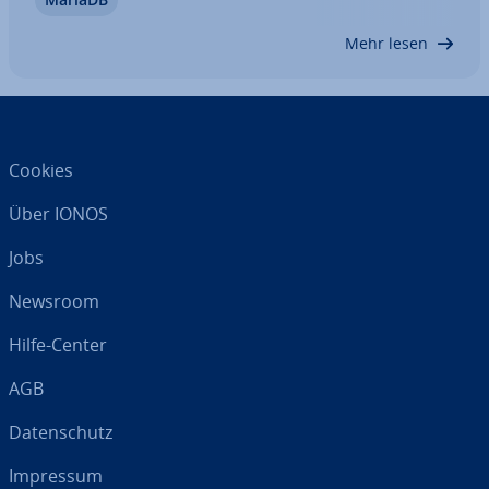
Befehl zur Verfügung. In diesem Artikel erklären
wir Ihnen, wie die Anweisung funk­tio­niert und
Mehr lesen
welche op­tio­na­len…
Cookies
Über IONOS
Jobs
Newsroom
Hilfe-Center
AGB
Da­ten­schutz
Impressum