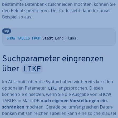
bestimmte Datenbank zu­schnei­den möchten, können Sie
den Befehl spe­zi­fi­zie­ren. Der Code sieht dann für unser
Beispiel so aus:
sql
SHOW
TABLES
FROM
 Stadt_Land_Fluss
;
Such­pa­ra­me­ter ein­gren­zen
LIKE
über
Im Abschnitt über die Syntax haben wir bereits kurz den
op­tio­na­len Parameter
an­ge­spro­chen. Diesen
LIKE
können Sie einsetzen, wenn Sie die Ausgabe von SHOW
TABLES in MariaDB
nach eigenen Vor­stel­lun­gen ein­
schrän­ken
möchten. Gerade bei um­fang­rei­chen Da­ten­
ban­ken mit zahl­rei­chen Tabellen kann eine solche Klausel