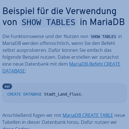
Beispiel für die Ver­wen­dung
SHOW TABLES
von
in MariaDB
Die Funk­ti­ons­wei­se und der Nutzen von
in
SHOW TABLES
MariaDB werden of­fen­sicht­lich, wenn Sie den Befehl
selbst aus­pro­bie­ren. Dafür können Sie einfach das
folgende Beispiel nutzen. Dabei erstellen wir zunächst
eine neue Datenbank mit dem
MariaDB-Befehl CREATE
DATABASE
:
sql
CREATE
DATABASE
 Stadt_Land_Fluss
;
An­schlie­ßend fügen wir mit
MariaDB CREATE TABLE
neue
Tabellen in dieser Datenbank hinzu. Dafür nutzen wir