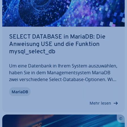
SELECT DATABASE in MariaDB: Die
Anweisung USE und die Funktion
mysql_select_db
Um eine Datenbank in Ihrem System aus­zu­wäh­len,
haben Sie in dem Ma­nage­ment­sys­tem MariaDB
zwei ver­schie­de­ne Select-Database-Optionen. Wir
erklären Ihnen anhand eines einfachen Beispiels,
MariaDB
wie Sie die Anweisung USE in der Kom­man­do­zei­le
sowie die Funktion mysql_select_db über PHP…
Mehr lesen