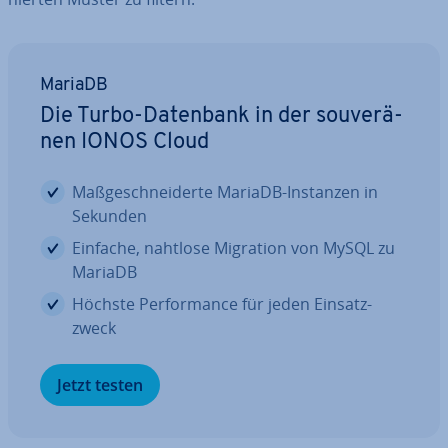
MariaDB
Die Turbo-Datenbank in der sou­ve­rä­
nen IONOS Cloud
Maß­ge­schnei­der­te MariaDB-Instanzen in
Sekunden
Einfache, nahtlose Migration von MySQL zu
MariaDB
Höchste Per­for­mance für jeden Ein­satz­
zweck
Jetzt testen