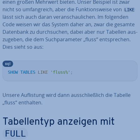
einen großen Mehrwert bieten. Unser Beispiel ist zwar
nicht so um­fang­reich, aber die Funk­ti­ons­wei­se von
LIKE
lässt sich auch daran ver­an­schau­li­chen. Im folgenden
Code weisen wir das System daher an, zwar die gesamte
Datenbank zu durch­su­chen, dabei aber nur Tabellen aus­
zu­ge­ben, die dem Such­pa­ra­me­ter „fluss“ ent­spre­chen.
Dies sieht so aus:
sql
SHOW
TABLES
LIKE
'fluss%'
;
Unsere Auf­lis­tung wird dann aus­schließ­lich die Tabelle
„fluss“ enthalten.
Ta­bel­len­typ anzeigen mit
FULL