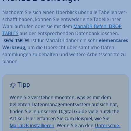
Nachdem Sie sich einen Überblick über alle Tabellen ver­
schafft haben, können Sie entweder eine Tabelle Ihrer
Wahl aufrufen oder sie mit dem
MariaDB-Befehl DROP
TABLES
aus der ent­spre­chen­den Datenbank löschen.
ist für MariaDB daher ein sehr
ele­men­ta­res
SHOW TABLES
Werkzeug
, um die Übersicht über sämtliche Da­ten­
samm­lun­gen zu behalten und weitere Ar­beits­schrit­te zu
planen.
Tipp
Wenn Sie verstehen möchten, was es mit dem
beliebten Da­ten­ma­nage­ment­sys­tem auf sich hat,
finden Sie in unserem Digital Guide viele nützliche
Artikel. Hier erfahren Sie zum Beispiel, wie Sie
MariaDB in­stal­lie­ren
. Wenn Sie an den
Un­ter­schie­