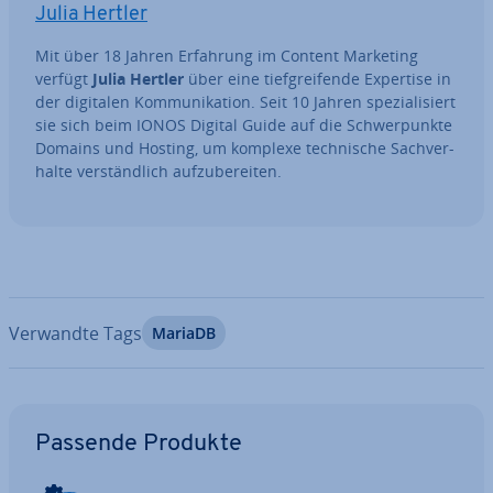
Julia Hertler
Mit über 18 Jahren Erfahrung im Content Marketing
verfügt
Julia Hertler
über eine tief­grei­fen­de Expertise in
der digitalen Kom­mu­ni­ka­ti­on. Seit 10 Jahren spe­zia­li­siert
sie sich beim IONOS Digital Guide auf die Schwer­punk­te
Domains und Hosting, um komplexe tech­ni­sche Sach­ver­
hal­te ver­ständ­lich auf­zu­be­rei­ten.
Verwandte Tags
MariaDB
Zum Hauptmenü
Passende Produkte