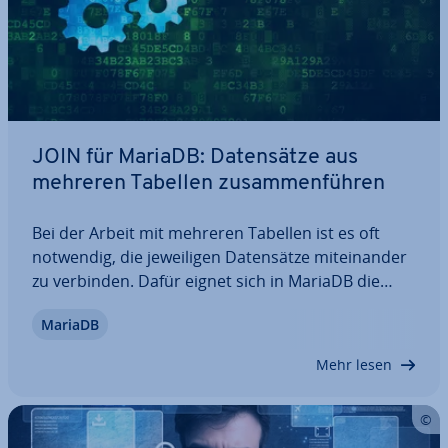
JOIN für MariaDB: Da­ten­sät­ze aus
mehreren Tabellen zu­sam­men­füh­ren
Bei der Arbeit mit mehreren Tabellen ist es oft
notwendig, die je­wei­li­gen Da­ten­sät­ze mit­ein­an­der
zu verbinden. Dafür eignet sich in MariaDB die
Anweisung JOIN. Wie der Befehl funk­tio­niert und
MariaDB
wie sich die un­ter­schied­li­chen Varianten INNER
JOIN, LEFT OUTER JOIN und RIGHT OUTER…
Mehr lesen