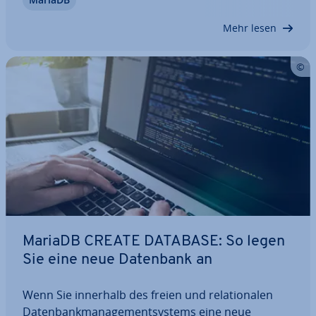
In diesem Artikel führen wir Sie Schritt für Schritt
durch die MariaDB-In­stal­la­ti­on unter…
Mehr lesen
MariaDB CREATE DATABASE: So legen
Sie eine neue Datenbank an
Wenn Sie innerhalb des freien und re­la­tio­na­len
Da­ten­bank­ma­nage­ment­sys­tems eine neue