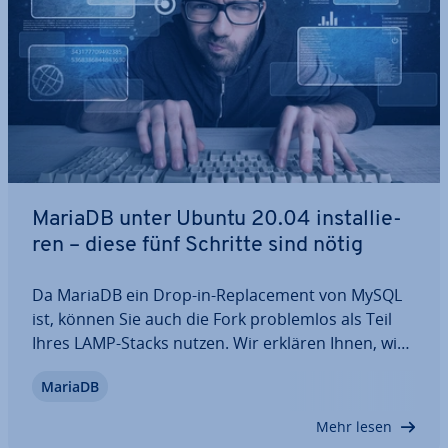
MariaDB unter Ubuntu 20.04 in­stal­lie­
ren – diese fünf Schritte sind nötig
Da MariaDB ein Drop-in-Re­pla­ce­ment von MySQL
ist, können Sie auch die Fork pro­blem­los als Teil
Ihres LAMP-Stacks nutzen. Wir erklären Ihnen, wie
Sie MariaDB unter Ubuntu 20.04 in­stal­lie­ren,
MariaDB
welche Kon­fi­gu­ra­tio­nen und Si­cher­heits­maß­nah­
men emp­feh­lens­wert sind und wie Sie den Erfolg…
Mehr lesen