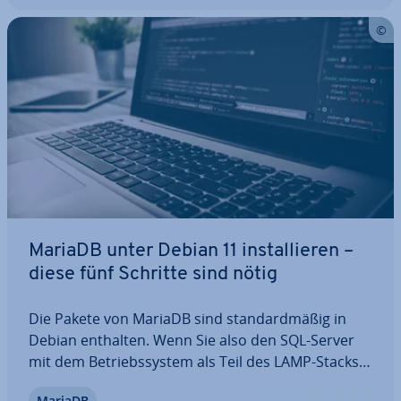
MariaDB unter Debian 11 in­stal­lie­ren –
diese fünf Schritte sind nötig
Die Pakete von MariaDB sind stan­dard­mä­ßig in
Debian enthalten. Wenn Sie also den SQL-Server
mit dem Be­triebs­sys­tem als Teil des LAMP-Stacks
verwenden möchten, ist dies pro­blem­los möglich.
MariaDB