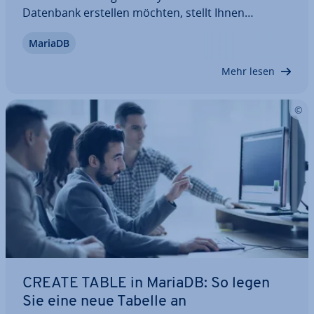
Datenbank erstellen möchten, stellt Ihnen
MariaDB mit CREATE DATABASE den passenden
MariaDB
Befehl zur Verfügung. In diesem Artikel erklären
wir Ihnen, wie die Anweisung funk­tio­niert und
Mehr lesen
welche op­tio­na­len…
CREATE TABLE in MariaDB: So legen
Sie eine neue Tabelle an