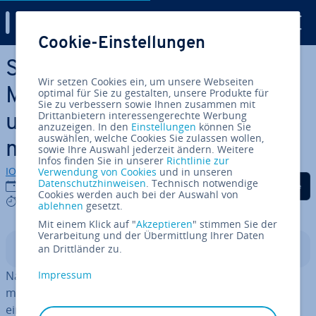
Digital Guide
Cookie-Einstellungen
Zum Haupt­in­halt springen
SELECT DATABASE in
Wir setzen Cookies ein, um unsere Webseiten
MariaDB: Die Anweisung USE
optimal für Sie zu gestalten, unsere Produkte für
Sie zu verbessern sowie Ihnen zusammen mit
Drittanbietern interessengerechte Werbung
und die Funktion
anzuzeigen. In den
Einstellungen
können Sie
auswählen, welche Cookies Sie zulassen wollen,
mysql_select_db
sowie Ihre Auswahl jederzeit ändern. Weitere
Infos finden Sie in unserer
Richtlinie zur
IONOS Redaktion
Verwendung von Cookies
und in unseren
Auf Facebook teilen
Auf Twitter teilen
Auf LinkedIn tei
Datenschutzhinweisen
. Technisch notwendige
04.06.2024
Cookies werden auch bei der Auswahl von
2 mins
ablehnen
gesetzt.
Mit einem Klick auf "
Akzeptieren
" stimmen Sie der
Verarbeitung und der Übermittlung Ihrer Daten
an Drittländer zu.
In­halts­ver­zeich­nis
Nachdem Sie sich mit dem freien Da­ten­bank­ma­nage­
Impressum
ment­sys­tem verbunden haben, müssen Sie in MariaDB
eine
-Aktion durch­füh­ren, um aus­zu­
Select Database