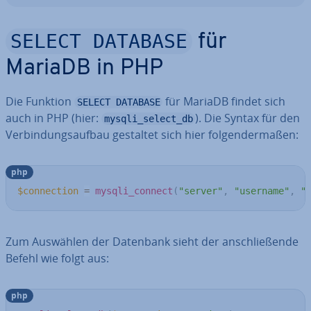
SELECT DATABASE
für
MariaDB in PHP
Die Funktion
für MariaDB findet sich
SELECT DATABASE
auch in PHP (hier:
). Die Syntax für den
mysqli_select_db
Ver­bin­dungs­auf­bau gestaltet sich hier fol­gen­der­ma­ßen:
php
$connection
=
mysqli_connect
(
"server"
,
"username"
,
"
Zum Auswählen der Datenbank sieht der an­schlie­ßen­de
Befehl wie folgt aus:
php