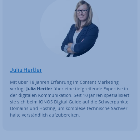
Julia Hertler
Mit über 18 Jahren Erfahrung im Content Marketing
verfügt
Julia Hertler
über eine tief­grei­fen­de Expertise in
der digitalen Kom­mu­ni­ka­ti­on. Seit 10 Jahren spe­zia­li­siert
sie sich beim IONOS Digital Guide auf die Schwer­punk­te
Domains und Hosting, um komplexe tech­ni­sche Sach­ver­
hal­te ver­ständ­lich auf­zu­be­rei­ten.