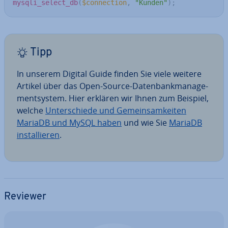
mysqli_select_db
(
$connection
,
"Kunden"
)
;
Tipp
In unserem Digital Guide finden Sie viele weitere
Artikel über das Open-Source-Da­ten­bank­ma­nage­
ment­sys­tem. Hier erklären wir Ihnen zum Beispiel,
welche
Un­ter­schie­de und Ge­mein­sam­kei­ten
MariaDB und MySQL haben
und wie Sie
MariaDB
in­stal­lie­ren
.
Reviewer