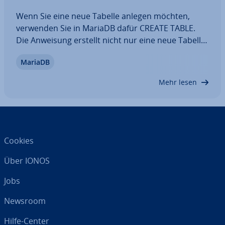
Wenn Sie eine neue Tabelle anlegen möchten,
verwenden Sie in MariaDB dafür CREATE TABLE.
Die Anweisung erstellt nicht nur eine neue Tabelle,
sondern legt auch bereits die einzelnen Spalten
MariaDB
und die darin zu­läs­si­gen Da­ten­ty­pen an. In diesem
Artikel erläutern wir, wie CREATE TABLE…
Mehr lesen
Cookies
Über IONOS
Jobs
Newsroom
Hilfe-Center