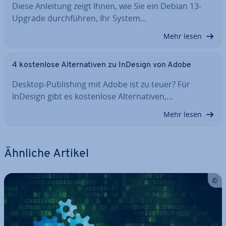
Diese Anleitung zeigt Ihnen, wie Sie ein Debian 13-
Upgrade durch­füh­ren, Ihr System…
Mehr lesen
4 kos­ten­lo­se Al­ter­na­ti­ven zu InDesign von Adobe
Desktop-Pu­bli­shing mit Adobe ist zu teuer? Für
InDesign gibt es kos­ten­lo­se Al­ter­na­ti­ven,…
Mehr lesen
Ähnliche Artikel