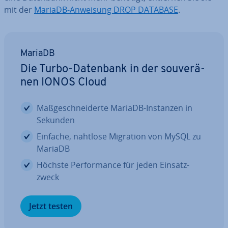
mit der
MariaDB-Anweisung DROP DATABASE
.
MariaDB
Die Turbo-Datenbank in der sou­ve­rä­
nen IONOS Cloud
Maß­ge­schnei­der­te MariaDB-Instanzen in
Sekunden
Einfache, nahtlose Migration von MySQL zu
MariaDB
Höchste Per­for­mance für jeden Ein­satz­
zweck
Jetzt testen