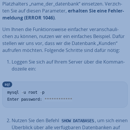
Platz­hal­ters „name_der_datenbank“ einsetzen. Ver­zich­
ten Sie auf diesen Parameter,
erhalten Sie eine Feh­ler­
mel­dung (ERROR 1046)
.
Um Ihnen die Funk­ti­ons­wei­se einfacher ver­an­schau­li­
chen zu können, nutzen wir ein einfaches Beispiel. Dafür
stellen wir uns vor, dass wir die Datenbank „Kunden“
aufrufen möchten. Folgende Schritte sind dafür nötig:
Loggen Sie sich auf Ihrem Server über die Kom­man­
do­zei­le ein:
sql
mysql 
-
u root 
-
p

Enter password: 
*
*
*
*
*
*
*
*
*
*
*
*
Nutzen Sie den Befehl
, um sich einen
SHOW DATABASES
Überblick über alle ver­füg­ba­ren Da­ten­ban­ken auf