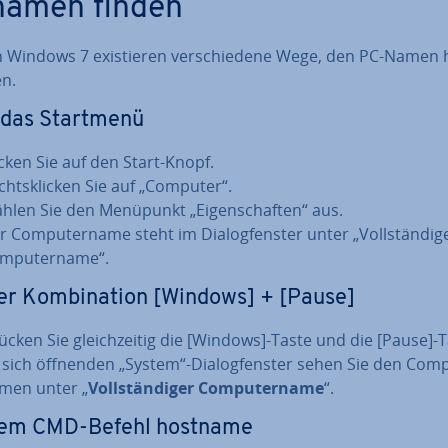
­na­men finden
 Windows 7 exis­tie­ren ver­schie­de­ne Wege, den PC-Namen 
en.
 das Startmenü
icken Sie auf den Start-Knopf.
chts­kli­cken Sie auf „Computer“.
hlen Sie den Menüpunkt „Ei­gen­schaf­ten“ aus.
 Com­pu­ter­na­me steht im Dia­log­fens­ter unter „Voll­stän­di­g
m­pu­ter­na­me“.
er Kom­bi­na­ti­on [Windows] + [Pause]
ücken Sie gleich­zei­tig die [Windows]-Taste und die [Pause]-T
 sich öffnenden „System“-Dia­log­fens­ter sehen Sie den Com­p
­men unter „
Voll­stän­di­ger Com­pu­ter­na­me
“.
dem CMD-Befehl hostname