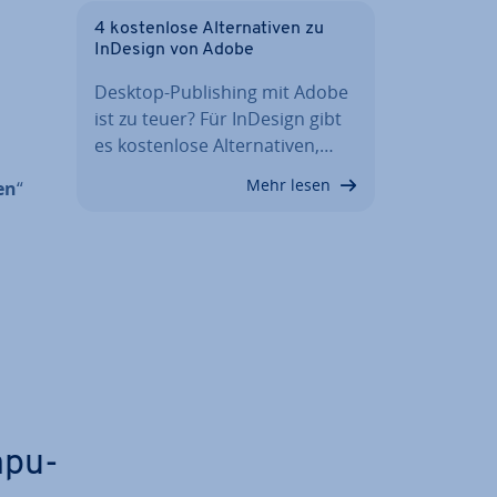
4 kos­ten­lo­se Al­ter­na­ti­ven zu
InDesign von Adobe
Desktop-Pu­bli­shing mit Adobe
ist zu teuer? Für InDesign gibt
es kos­ten­lo­se Al­ter­na­ti­ven,…
Mehr lesen
nen
“
­pu­