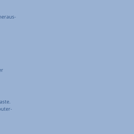
her­aus­
er
aste.
u­ter­