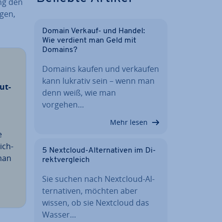
ung den
­gen,
Domain Verkauf- und Handel:
Wie verdient man Geld mit
Domains?
Domains kaufen und verkaufen
kann lukrativ sein – wenn man
ut­
denn weiß, wie man
vorgehen…
Mehr lesen
e
ich­
5 Nextcloud-Al­ter­na­ti­ven im Di­
man
rekt­ver­gleich
Sie suchen nach Nextcloud-Al­
ter­na­ti­ven, möchten aber
wissen, ob sie Nextcloud das
Wasser…