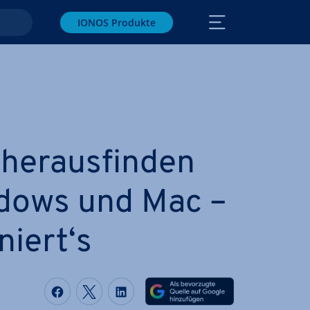
IONOS Produkte
er­aus­fin­den
dows und Mac –
­niert‘s
Auf Facebook teilen
Auf Twitter teilen
Auf LinkedIn teilen