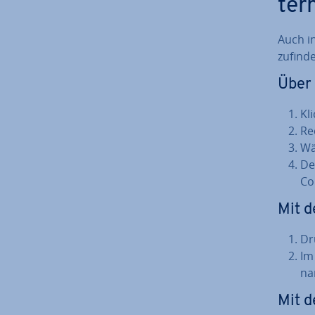
ter
Auch in
zu­fin­d
Über
Kl
Re
Wä
Der
Co
Mit d
Dr
Im
na
Mit 