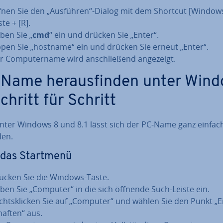
fnen Sie den „Ausführen“-Dialog mit dem Shortcut [Windows
te + [R].
ben Sie „
cmd
“ ein und drücken Sie „Enter“.
ppen Sie „hostname“ ein und drücken Sie erneut „Enter“.
r Com­pu­ter­na­me wird an­schlie­ßend angezeigt.
Name her­aus­fin­den unter Win
chritt für Schritt
nter Windows 8 und 8.1 lässt sich der PC-Name ganz einfach
den.
 das Startmenü
ücken Sie die Windows-Taste.
ben Sie „Computer“ in die sich öffnende Such-Leiste ein.
chts­kli­cken Sie auf „Computer“ und wählen Sie den Punkt „Ei
haf­ten“ aus.