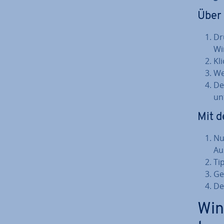
Über 
Dr
Wi
Kl
We
De
unt
Mit 
Nu
Au
Ti
Ge
De
Win