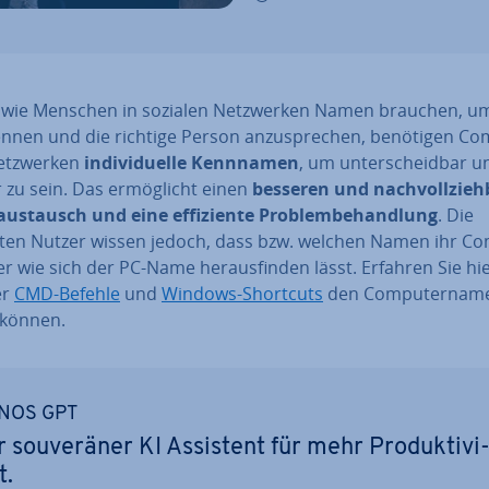
wie Menschen in sozialen Netz­wer­ken Namen brauchen, um
ennen und die richtige Person an­zu­spre­chen, benötigen C
etz­wer­ken
in­di­vi­du­el­le Kennnamen
, um un­ter­scheid­bar u
r zu sein. Das er­mög­licht einen
besseren und nach­voll­zieh­
aus­tausch und eine ef­fi­zi­en­te Pro­blem­be­hand­lung
. Die
ten Nutzer wissen jedoch, dass bzw. welchen Namen ihr C
r wie sich der PC-Name her­aus­fin­den lässt. Erfahren Sie hie
er
CMD-Befehle
und
Windows-Shortcuts
den Com­pu­ter­na­m
 können.
NOS GPT
r sou­ve­rä­ner KI Assistent für mehr Pro­duk­ti­vi
t.