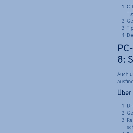
Öf
Tas
Ge
Ti
De
PC-
8: S
Auch u
aus­fin­
Über
Dr
Ge
Re
sc