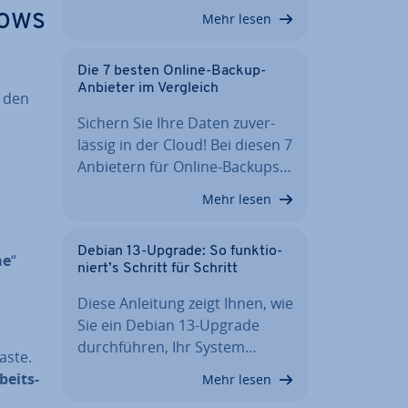
dows
Mehr lesen
Die 7 besten Online-Backup-
Anbieter im Vergleich
, den
Sichern Sie Ihre Daten zu­ver­
läs­sig in der Cloud! Bei diesen 7
Anbietern für Online-Backups…
Mehr lesen
Debian 13-Upgrade: So funk­tio­
me
“
niert’s Schritt für Schritt
Diese Anleitung zeigt Ihnen, wie
Sie ein Debian 13-Upgrade
durch­füh­ren, Ihr System…
aste.
beits­
Mehr lesen