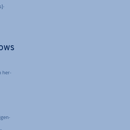
]-
dows
 her­
­gen­