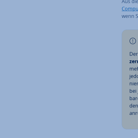
Aus die
Com­pu
wenn Si
Der
zer
meh
jed
nie
bei 
ba­
den
anr