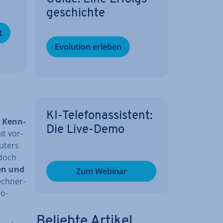
ge­schich­te
t
Evolution erleben
KI-Te­le­fon­as­sis­tent:
r
Kenn­
Die Live-Demo
t vor­
puters
edoch
gen und
Zum Webinar
ch­ner­
ro­
Beliebte Artikel