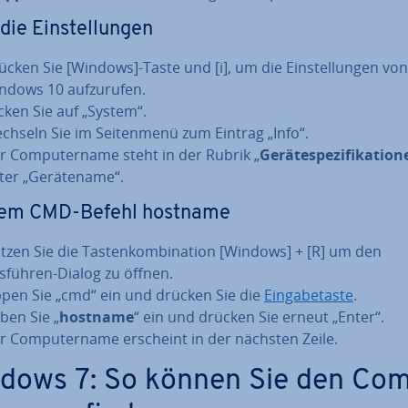
die Ein­stel­lun­gen
ücken Sie [Windows]-Taste und [i], um die Ein­stel­lun­gen von
ndows 10 auf­zu­ru­fen.
icken Sie auf „System“.
chseln Sie im Sei­ten­me­nü zum Eintrag „Info“.
r Com­pu­ter­na­me steht in der Rubrik „
Ge­rä­te­spe­zi­fi­ka­tio­
er „Ge­rä­te­na­me“.
dem CMD-Befehl hostname
tzen Sie die Tas­ten­kom­bi­na­ti­on [Windows] + [R] um den
sführen-Dialog zu öffnen.
ppen Sie „cmd“ ein und drücken Sie die
Ein­ga­be­tas­te
.
ben Sie „
hostname
“ ein und drücken Sie erneut „Enter“.
r Com­pu­ter­na­me erscheint in der nächsten Zeile.
dows 7: So können Sie den Com