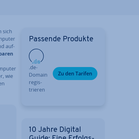
 sich
omputer
Passende Produkte
nd auf­
ba­ren
.de-
omputer
Zu den Tarifen
Domain
r, wie
re­gis­
en
trie­ren
­
10 Jahre Digital
Guide: Eine Er­folgs­