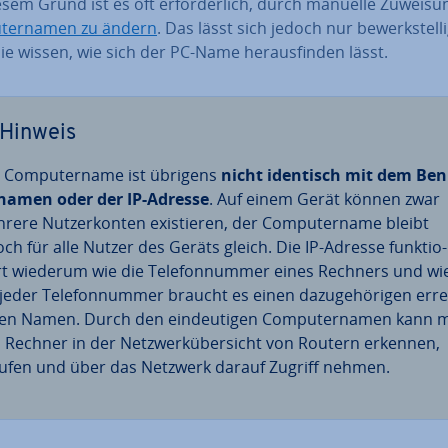
sem Grund ist es oft er­for­der­lich, durch manuelle Zuweis
­ter­na­men zu ändern
. Das lässt sich jedoch nur be­werk­stel­li
e wissen, wie sich der PC-Name her­aus­fin­den lässt.
Hinweis
 Com­pu­ter­na­me ist übrigens
nicht identisch mit dem Be­n
­na­men oder der IP-Adresse
. Auf einem Gerät können zwar
rere Nut­zer­kon­ten exis­tie­ren, der Com­pu­ter­na­me bleibt
och für alle Nutzer des Geräts gleich. Die IP-Adresse funk­tio­
rt wiederum wie die Te­le­fon­num­mer eines Rechners und wi
jeder Te­le­fon­num­mer braucht es einen da­zu­ge­hö­ri­gen er­re
ren Namen. Durch den ein­deu­ti­gen Com­pu­ter­na­men kann 
 Rechner in der Netz­werk­über­sicht von Routern erkennen,
ufen und über das Netzwerk darauf Zugriff nehmen.