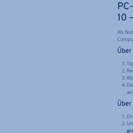
PC-
10 –
Als Nut
Com­pu­
Über 
Ti
Rec
Wä
De
an
Über 
Dr
Un
gr