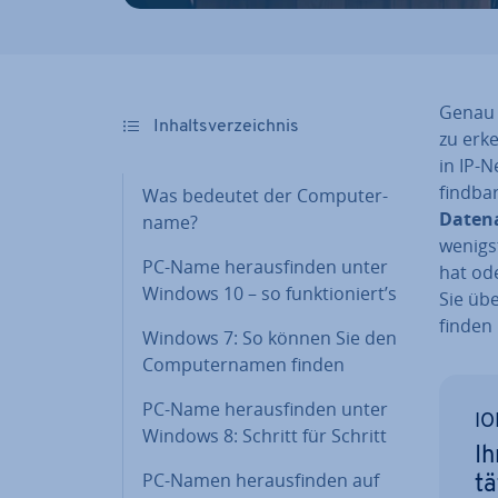
Genau 
In­halts­ver­zeich­nis
zu erk
in IP-N
find­ba
Was bedeutet der Com­pu­ter­
Da­ten­
na­me?
wenigs
PC-Name her­aus­fin­den unter
hat ode
Windows 10 – so funk­tio­niert’s
Sie üb
finden
Windows 7: So können Sie den
Com­pu­ter­na­men finden
PC-Name her­aus­fin­den unter
IO
Windows 8: Schritt für Schritt
Ih
PC-Namen her­aus­fin­den auf
tä