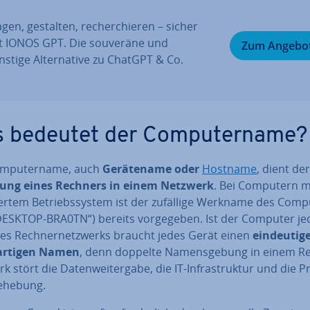
gen, gestalten, re­cher­chie­ren – sicher
t IONOS GPT. Die souveräne und
Zum Angebo
stige Al­ter­na­ti­ve zu ChatGPT & Co.
 bedeutet der Com­pu­ter­na­me?
m­pu­ter­na­me, auch
Ge­rä­te­na­me oder
Hostname
, dient de
nung eines Rechners in einem Netzwerk
. Bei Computern mi
­lier­tem Be­triebs­sys­tem ist der zufällige Werkname des Com
„DESKTOP-BRA0TN“) bereits vor­ge­ge­ben. Ist der Computer j
nes Rech­ner­netz­werks braucht jedes Gerät einen
ein­deu­ti­
­ar­ti­gen Namen
, denn doppelte Na­mens­ge­bung in einem Re
rk stört die Da­ten­wei­ter­ga­be, die IT-In­fra­struk­tur und die P
­he­bung.