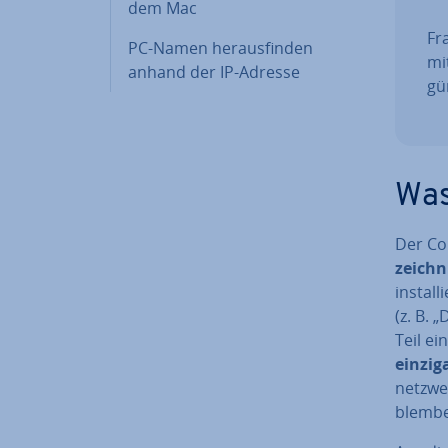
dem Mac
Fra
PC-Namen her­aus­fin­den
mi
anhand der IP-Adresse
gün
Was
Der Co
zeich­
in­stal
(z. B. 
Teil ei
ein­zig
netz­we
blem­be