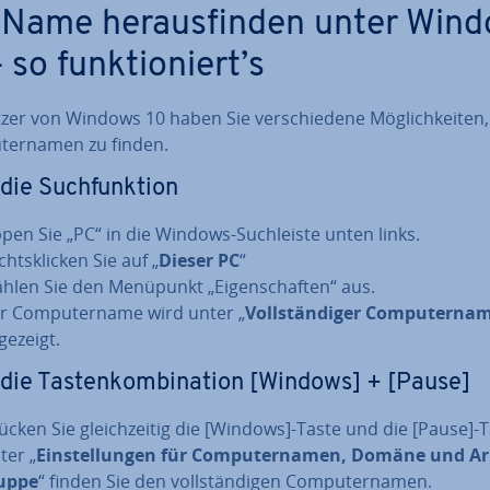
Name her­aus­fin­den unter Win
 so funk­tio­niert’s
zer von Windows 10 haben Sie ver­schie­de­ne Mög­lich­kei­ten
ter­na­men zu finden.
die Such­funk­ti­on
ppen Sie „PC“ in die Windows-Such­leis­te unten links.
hts­kli­cken Sie auf „
Dieser PC
“
hlen Sie den Menüpunkt „Ei­gen­schaf­ten“ aus.
r Com­pu­ter­na­me wird unter „
Voll­stän­di­ger Com­pu­ter­na­
gezeigt.
die Tas­ten­kom­bi­na­ti­on [Windows] + [Pause]
ücken Sie gleich­zei­tig die [Windows]-Taste und die [Pause]-T
ter „
Ein­stel­lun­gen für Com­pu­ter­na­men, Domäne und Ar­
up­pe
“ finden Sie den voll­stän­di­gen Com­pu­ter­na­men.