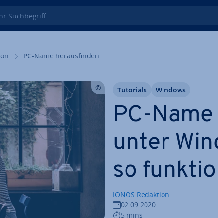
 Such­be­griff
i­on
PC-Name her­aus­fin­den
Tutorials
Windows
PC-Name h
unter Win
so funk­tio
IONOS Redaktion
02.09.2020
5 mins