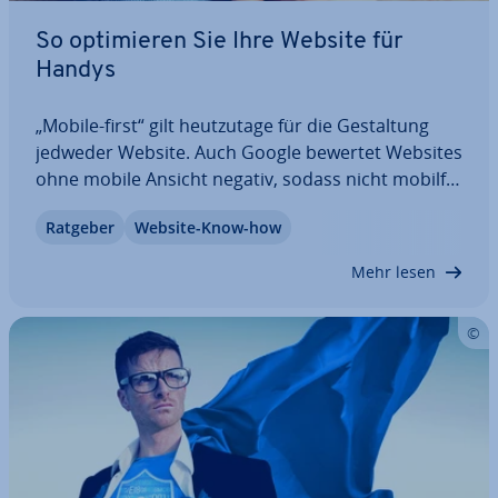
So op­ti­mie­ren Sie Ihre Website für
Handys
„Mobile-first“ gilt heut­zu­ta­ge für die Ge­stal­tung
jedweder Website. Auch Google bewertet Websites
ohne mobile Ansicht negativ, sodass nicht mo­bil­fä­
hi­ge Seiten mit si­gni­fi­kan­ten Sicht­bar­keits­ver­lus­
Ratgeber
Website-Know-how
ten rechnen müssen. Doch mit separaten mobilen
Webseiten, adaptiven und re­spon­si­ven…
Mehr lesen