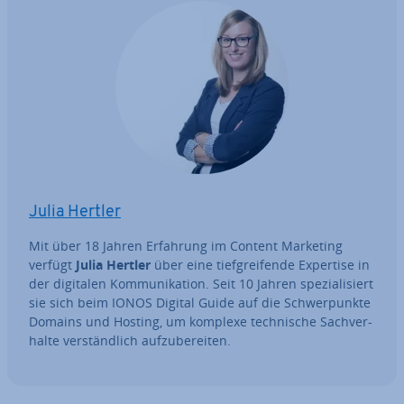
Julia Hertler
Mit über 18 Jahren Erfahrung im Content Marketing
verfügt
Julia Hertler
über eine tief­grei­fen­de Expertise in
der digitalen Kom­mu­ni­ka­ti­on. Seit 10 Jahren spe­zia­li­siert
sie sich beim IONOS Digital Guide auf die Schwer­punk­te
Domains und Hosting, um komplexe tech­ni­sche Sach­ver­
hal­te ver­ständ­lich auf­zu­be­rei­ten.