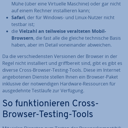
Mühe (über eine Virtuelle Maschine) oder gar nicht
auf einem Rechner in­stal­lie­ren kann;
Safari
, der für Windows- und Linux-Nutzer nicht
testbar ist;
die
Vielzahl an teilweise ver­al­te­ten Mobil-
Browsern
, die fast alle die gleiche tech­ni­sche Basis
haben, aber im Detail von­ein­an­der abweichen.
Da die ver­schie­dens­ten Versionen der Browser in der
Regel nicht in­stal­liert und griff­be­reit sind, gibt es gibt es
diverse Cross-Browser-Testing-Tools. Diese im Internet
an­ge­bo­te­nen Dienste stellen Ihnen ein Browser-Paket
inklusive der not­wen­di­gen Hardware-Res­sour­cen für
aus­ge­dehn­te Testläufe zur Verfügung.
So funk­tio­nie­ren Cross-
Browser-Testing-Tools