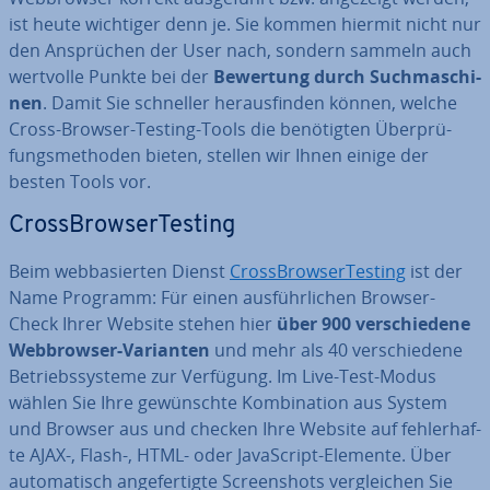
ist heute wichtiger denn je. Sie kommen hiermit nicht nur
den An­sprü­chen der User nach, sondern sammeln auch
wertvolle Punkte bei der
Bewertung durch Such­ma­schi­
nen
. Damit Sie schneller her­aus­fin­den können, welche
Cross-Browser-Testing-Tools die be­nö­tig­ten Über­prü­
fungs­me­tho­den bieten, stellen wir Ihnen einige der
besten Tools vor.
Cross­Brow­ser­Test­ing
Beim web­ba­sier­ten Dienst
Cross­Brow­ser­Test­ing
ist der
Name Programm: Für einen aus­führ­li­chen Browser-
Check Ihrer Website stehen hier
über 900 ver­schie­de­ne
Web­brow­ser-Varianten
und mehr als 40 ver­schie­de­ne
Be­triebs­sys­te­me zur Verfügung. Im Live-Test-Modus
wählen Sie Ihre ge­wünsch­te Kom­bi­na­ti­on aus System
und Browser aus und checken Ihre Website auf feh­ler­haf­
te AJAX-, Flash-, HTML- oder Ja­va­Script-Elemente. Über
au­to­ma­tisch an­ge­fer­tig­te Screen­shots ver­glei­chen Sie