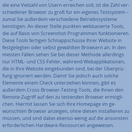
die eine Vielzahl von Usern erreichen soll, ist die Zahl ver­
schie­de­ner Browser zu groß für ein eigenes Test­sys­tem –
zumal Sie außerdem ver­schie­de­ne Be­triebs­sys­te­me
benötigen. An dieser Stelle punkten web­ba­sier­te Tools,
die auf Basis von Screen­shot-Pro­gram­men funk­tio­nie­ren.
Diese Tools fertigen Schnapp­schüs­se Ihrer Website in
fest­ge­leg­ten oder selbst gewählten Browsern an. In den
meisten Fällen sehen Sie bei dieser Methode al­ler­dings
nur HTML- und CSS-Fehler, während Web­ap­pli­ka­tio­nen,
die in Ihre Website ein­ge­bun­den sind, bei der Über­prü­
fung ignoriert werden. Damit Sie jedoch auch solche
Elemente einem Check un­ter­zie­hen können, gibt es
außerdem Cross-Browser-Testing-Tools, die Ihnen den
Remote-Zugriff auf den zu testenden Browser er­mög­li­
chen. Hiermit lassen Sie sich Ihre Homepage im ge­
wünsch­ten Browser anzeigen, ohne diesen in­stal­lie­ren zu
müssen, und sind dabei ebenso wenig auf die ansonsten
er­for­der­li­chen Hardware-Res­sour­cen an­ge­wie­sen.