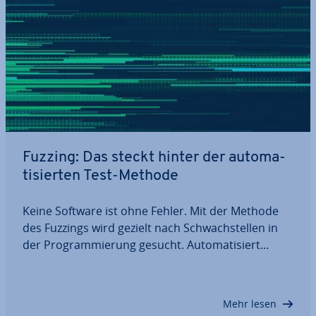
Fuzzing: Das steckt hinter der au­to­ma­
ti­sier­ten Test-Methode
Keine Software ist ohne Fehler. Mit der Methode
des Fuzzings wird gezielt nach Schwach­stel­len in
der Pro­gram­mie­rung gesucht. Au­to­ma­ti­siert
werden dabei zufällige Ein­ga­be­da­ten erzeugt und
dem Programm zur Ver­ar­bei­tung gegeben, um
fest­zu­stel­len, ob ab­sicht­li­che oder ver­se­hent­li­
Mehr lesen
che…