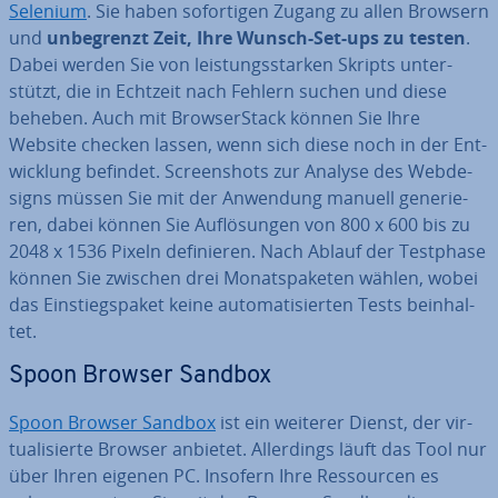
Selenium
. Sie haben so­for­ti­gen Zugang zu allen Browsern
und
un­be­grenzt Zeit, Ihre Wunsch-Set-ups zu testen
.
Dabei werden Sie von leis­tungs­star­ken Skripts un­ter­
stützt, die in Echtzeit nach Fehlern suchen und diese
beheben. Auch mit Brow­ser­Stack können Sie Ihre
Website checken lassen, wenn sich diese noch in der Ent­
wick­lung befindet. Screen­shots zur Analyse des Web­de­
signs müssen Sie mit der Anwendung manuell ge­ne­rie­
ren, dabei können Sie Auf­lö­sun­gen von 800 x 600 bis zu
2048 x 1536 Pixeln de­fi­nie­ren. Nach Ablauf der Testphase
können Sie zwischen drei Mo­nats­pa­ke­ten wählen, wobei
das Ein­stiegs­pa­ket keine au­to­ma­ti­sier­ten Tests be­inhal­
tet.
Spoon Browser Sandbox
Spoon Browser Sandbox
ist ein weiterer Dienst, der vir­
tua­li­sier­te Browser anbietet. Al­ler­dings läuft das Tool nur
über Ihren eigenen PC. Insofern Ihre Res­sour­cen es