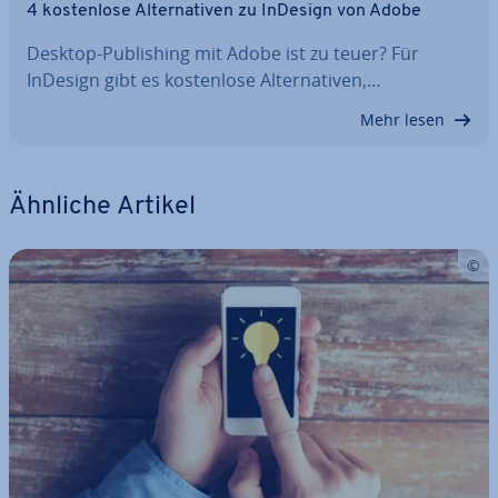
4 kos­ten­lo­se Al­ter­na­ti­ven zu InDesign von Adobe
Desktop-Pu­bli­shing mit Adobe ist zu teuer? Für
InDesign gibt es kos­ten­lo­se Al­ter­na­ti­ven,…
Mehr lesen
Ähnliche Artikel