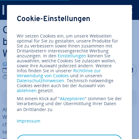
Digital Guide
Cookie-Einstellungen
Zum Haupt­in­halt springen
Cross-Browser-Testing –
Wir setzen Cookies ein, um unsere Webseiten
brow­se­r­ü­ber­grei­fen­de
optimal für Sie zu gestalten, unsere Produkte für
Sie zu verbessern sowie Ihnen zusammen mit
Drittanbietern interessengerechte Werbung
Website-Op­ti­mie­rung
anzuzeigen. In den
Einstellungen
können Sie
auswählen, welche Cookies Sie zulassen wollen,
IONOS Redaktion
sowie Ihre Auswahl jederzeit ändern. Weitere
Auf Facebo
Auf Tw
A
02.09.2020
Infos finden Sie in unserer
Richtlinie zur
Verwendung von Cookies
und in unseren
6 mins
Datenschutzhinweisen
. Technisch notwendige
Cookies werden auch bei der Auswahl von
ablehnen
gesetzt.
In­halts­ver­zeich­nis
Mit einem Klick auf "
Akzeptieren
" stimmen Sie der
Verarbeitung und der Übermittlung Ihrer Daten
Als Web­de­si­gner oder -ent­wick­ler wollen Sie, dass Ihre
an Drittländer zu.
Website möglichst auf allen Browsern und Geräten glei­
Impressum
cher­ma­ßen gut dar­ge­stellt wird. Um dies zu ge­währ­leis­
ten, sollten Sie Wert darauf legen, dass die ein­ge­bun­de­