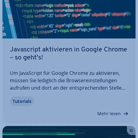
Ja­va­script ak­ti­vie­ren in Google Chrome
– so geht's!
Um Ja­va­Script für Google Chrome zu ak­ti­vie­ren,
müssen Sie lediglich die Brow­ser­ein­stel­lun­gen
aufrufen und dort an der ent­spre­chen­den Stelle
die ge­wünsch­te Ein­stel­lung ändern. In diesem Text
Tutorials
zeigen wir Ihnen Schritt für Schritt, wie Sie Ja­va­
Script ak­ti­vie­ren, und erklären Ihnen…
Mehr lesen