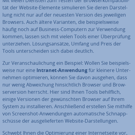
Mit vielen Diensten zum Testen der Brow­ser­kom­pa­ti­bi­li­
tät der Website-Elemente si­mu­lie­ren Sie deren Dar­stel­
lung nicht nur auf der neuesten Version des je­wei­li­gen
Browsers. Auch ältere Varianten, die bei­spiels­wei­se
häufig noch auf Business-Computern zur Ver­wen­dung
kommen, lassen sich mit vielen Tools einer Über­prü­fung
un­ter­zie­hen. Lö­sungs­an­sät­ze, Umfang und Preis der
Tools un­ter­schei­den sich dabei deutlich.
Zur Ver­an­schau­li­chung ein Beispiel: Wollen Sie bei­spiels­
wei­se nur eine
Intranet-Anwendung
für kleinere Un­ter­
neh­men op­ti­mie­ren, können Sie davon ausgehen, dass
nur wenig Ab­wei­chung hin­sicht­lich Browser und Brow­
ser­ver­si­on herrscht. Hier sind Ihnen Tools be­hilf­lich,
einige Versionen der ge­wünsch­ten Browser auf Ihrem
System zu in­stal­lie­ren. An­schlie­ßend erstellen Sie mithilfe
von Screen­shot-An­wen­dun­gen au­to­ma­ti­sche Schnapp­
schüs­se der aus­ge­lie­fer­ten Website-Dar­stel­lun­gen.
Schwebt Ihnen die Op­ti­mie­rung einer In­ter­net­sei­te vor,