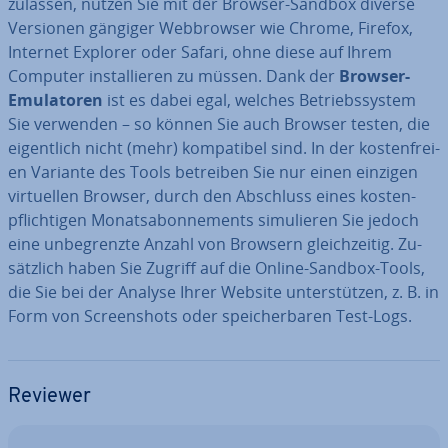
zulassen, nutzen Sie mit der Browser-Sandbox diverse
Versionen gängiger Web­brow­ser wie Chrome, Firefox,
Internet Explorer oder Safari, ohne diese auf Ihrem
Computer in­stal­lie­ren zu müssen. Dank der
Browser-
Emu­la­to­ren
ist es dabei egal, welches Be­triebs­sys­tem
Sie verwenden – so können Sie auch Browser testen, die
ei­gent­lich nicht (mehr) kom­pa­ti­bel sind. In der kos­ten­frei­
en Variante des Tools betreiben Sie nur einen einzigen
vir­tu­el­len Browser, durch den Abschluss eines kos­ten­
pflich­ti­gen Mo­nats­abon­ne­ments si­mu­lie­ren Sie jedoch
eine un­be­grenz­te Anzahl von Browsern gleich­zei­tig. Zu­
sätz­lich haben Sie Zugriff auf die Online-Sandbox-Tools,
die Sie bei der Analyse Ihrer Website un­ter­stüt­zen, z. B. in
Form von Screen­shots oder spei­cher­ba­ren Test-Logs.
Reviewer