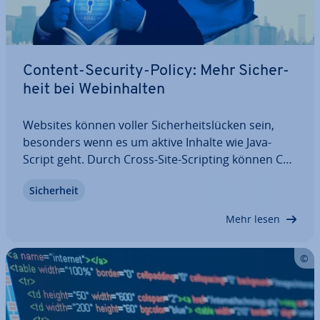
Content-Security-Policy: Mehr Si­cher­
heit bei Web­in­hal­ten
Websites können voller Si­cher­heits­lü­cken sein,
besonders wenn es um aktive Inhalte wie Ja­va­
Script geht. Durch Cross-Site-Scripting können Cy­
ber­kri­mi­nel­le diesen Content für ihre Zwecke
Si­cher­heit
verändern. Das ist ge­fähr­lich für die Betreiber der
Seite, aber vor allem für die…
Mehr lesen