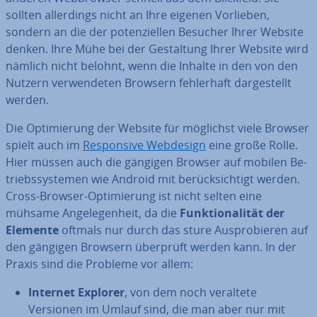
sollten al­ler­dings nicht an Ihre eigenen Vorlieben,
sondern an die der po­ten­zi­el­len Besucher Ihrer Website
denken. Ihre Mühe bei der Ge­stal­tung Ihrer Website wird
nämlich nicht belohnt, wenn die Inhalte in den von den
Nutzern ver­wen­de­ten Browsern feh­ler­haft dar­ge­stellt
werden.
Die Op­ti­mie­rung der Website für möglichst viele Browser
spielt auch im
Re­spon­si­ve Webdesign
eine große Rolle.
Hier müssen auch die gängigen Browser auf mobilen Be­
triebs­sys­te­men wie Android mit be­rück­sich­tigt werden.
Cross-Browser-Op­ti­mie­rung ist nicht selten eine
mühsame An­ge­le­gen­heit, da die
Funk­tio­na­li­tät der
Elemente
oftmals nur durch das sture Aus­pro­bie­ren auf
den gängigen Browsern überprüft werden kann. In der
Praxis sind die Probleme vor allem:
Internet Explorer
, von dem noch veraltete
Versionen im Umlauf sind, die man aber nur mit