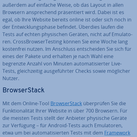
außerdem auf einfache Weise, ob das Layout in allen
Browsern an­spre­chend prä­sen­tiert wird. Dabei ist es
egal, ob Ihre Website bereits online ist oder sich noch in
der Ent­wick­lungs­pha­se befindet. Überdies laufen die
Tests auf echten phy­si­schen Geräten, nicht auf Emu­la­to­
ren. Cross­Brow­ser­Test­ing können Sie eine Woche lang
kos­ten­frei nutzen. Im Anschluss ent­schei­den Sie sich für
eines der Pakete und erhalten je nach Wahl eine
begrenzte Anzahl von Minuten au­to­ma­ti­sier­ter Live-
Tests, gleich­zei­tig aus­ge­führ­ter Checks sowie möglicher
Nutzer.
Brow­ser­Stack
Mit dem Online-Tool
Brow­ser­Stack
über­prü­fen Sie die
Funk­tio­na­li­tät Ihrer Website in über 700 Browsern. Für
die meisten Tests stellt der Anbieter physische Geräte
zur Verfügung – für Android-Tests auch Emu­la­to­ren,
etwa um bei au­to­ma­ti­sier­ten Tests mit dem
Framework