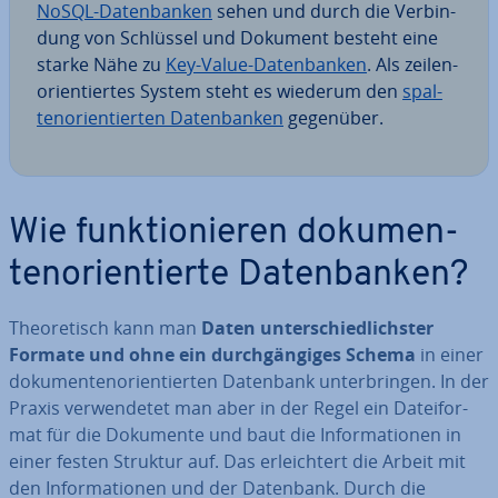
NoSQL-Da­ten­ban­ken
sehen und durch die Ver­bin­
dung von Schlüssel und Dokument besteht eine
starke Nähe zu
Key-Value-Da­ten­ban­ken
. Als zei­len­
ori­en­tier­tes System steht es wiederum den
spal­
ten­ori­en­tier­ten Da­ten­ban­ken
gegenüber.
Wie funk­tio­nie­ren do­ku­men­
ten­ori­en­tier­te Da­ten­ban­ken?
Theo­re­tisch kann man
Daten un­ter­schied­lichs­ter
Formate und ohne ein durch­gän­gi­ges Schema
in einer
do­ku­men­ten­ori­en­tier­ten Datenbank un­ter­brin­gen. In der
Praxis ver­wen­de­tet man aber in der Regel ein Da­tei­for­
mat für die Dokumente und baut die In­for­ma­tio­nen in
einer festen Struktur auf. Das er­leich­tert die Arbeit mit
den In­for­ma­tio­nen und der Datenbank. Durch die