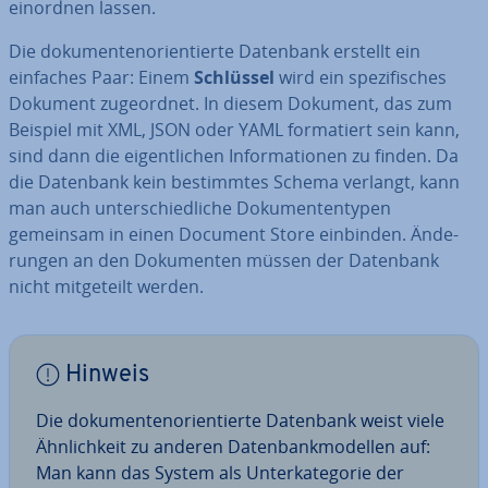
einordnen lassen.
Die do­ku­men­ten­ori­en­tier­te Datenbank erstellt ein
einfaches Paar: Einem
Schlüssel
wird ein spe­zi­fi­sches
Dokument zu­ge­ord­net. In diesem Dokument, das zum
Beispiel mit XML, JSON oder YAML for­ma­tiert sein kann,
sind dann die ei­gent­li­chen In­for­ma­tio­nen zu finden. Da
die Datenbank kein be­stimm­tes Schema verlangt, kann
man auch un­ter­schied­li­che Do­ku­men­ten­ty­pen
gemeinsam in einen Document Store einbinden. Än­de­
run­gen an den Do­ku­men­ten müssen der Datenbank
nicht mit­ge­teilt werden.
Hinweis
Die do­ku­men­ten­ori­en­tier­te Datenbank weist viele
Ähn­lich­keit zu anderen Da­ten­bank­mo­del­len auf:
Man kann das System als Un­ter­ka­te­go­rie der