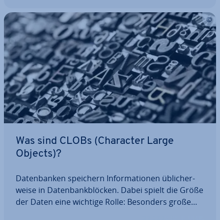
Was sind CLOBs (Character Large
Objects)?
Da­ten­ban­ken speichern In­for­ma­tio­nen üb­li­cher­
wei­se in Da­ten­bank­blö­cken. Dabei spielt die Größe
der Daten eine wichtige Rolle: Besonders große
Da­ten­ob­jek­te, die aus­schließ­lich Zei­chen­ket­ten