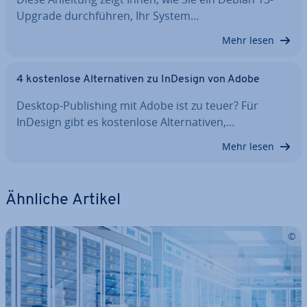
Upgrade durch­füh­ren, Ihr System…
Mehr lesen
4 kos­ten­lo­se Al­ter­na­ti­ven zu InDesign von Adobe
Desktop-Pu­bli­shing mit Adobe ist zu teuer? Für
InDesign gibt es kos­ten­lo­se Al­ter­na­ti­ven,…
Mehr lesen
Ähnliche Artikel