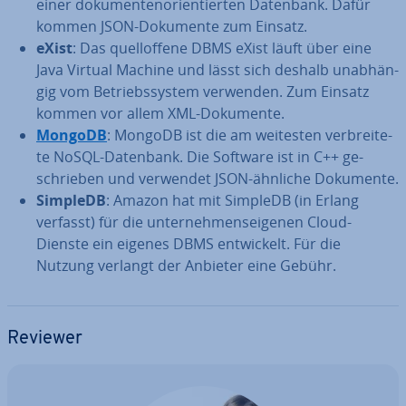
einer do­ku­men­ten­ori­en­tier­ten Datenbank. Dafür
kommen JSON-Dokumente zum Einsatz.
eXist
: Das quell­of­fe­ne DBMS eXist läuft über eine
Java Virtual Machine und lässt sich deshalb un­ab­hän­
gig vom Be­triebs­sys­tem verwenden. Zum Einsatz
kommen vor allem XML-Dokumente.
MongoDB
: MongoDB ist die am weitesten ver­brei­te­
te NoSQL-Datenbank. Die Software ist in C++ ge­
schrie­ben und verwendet JSON-ähnliche Dokumente.
SimpleDB
: Amazon hat mit SimpleDB (in Erlang
verfasst) für die un­ter­neh­mens­ei­ge­nen Cloud-
Dienste ein eigenes DBMS ent­wi­ckelt. Für die
Nutzung verlangt der Anbieter eine Gebühr.
Reviewer