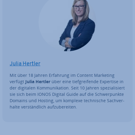
Julia Hertler
Mit über 18 Jahren Erfahrung im Content Marketing
verfügt
Julia Hertler
über eine tief­grei­fen­de Expertise in
der digitalen Kom­mu­ni­ka­ti­on. Seit 10 Jahren spe­zia­li­siert
sie sich beim IONOS Digital Guide auf die Schwer­punk­te
Domains und Hosting, um komplexe tech­ni­sche Sach­ver­
hal­te ver­ständ­lich auf­zu­be­rei­ten.