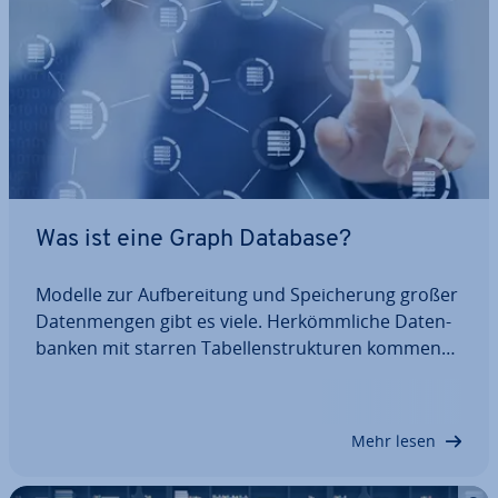
Was ist eine Graph Database?
Modelle zur Auf­be­rei­tung und Spei­che­rung großer
Da­ten­men­gen gibt es viele. Her­kömm­li­che Da­ten­
ban­ken mit starren Ta­bel­len­struk­tu­ren kommen
bei der Abbildung von komplexen Be­zie­hun­gen
jedoch schnell an ihre Grenzen. Als besonders
effizient im Umgang mit hoch­gra­dig ver­netz­ten
Mehr lesen
Daten…