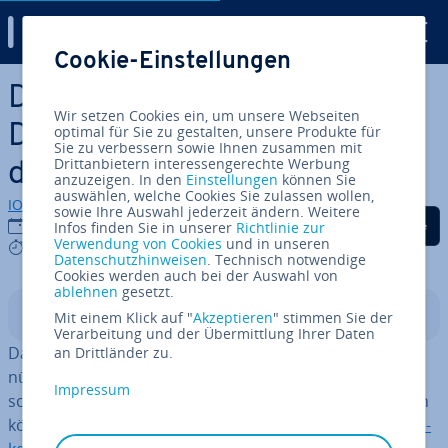
Digital Guide
Cookie-Einstellungen
Zum Haupt­in­halt springen
Do­ku­men­ten­ori­en­tier­te
Wir setzen Cookies ein, um unsere Webseiten
Datenbank: Wie funk­tio­niert
optimal für Sie zu gestalten, unsere Produkte für
Sie zu verbessern sowie Ihnen zusammen mit
Drittanbietern interessengerechte Werbung
der Document Store?
anzuzeigen. In den
Einstellungen
können Sie
auswählen, welche Cookies Sie zulassen wollen,
IONOS Redaktion
sowie Ihre Auswahl jederzeit ändern. Weitere
Auf Facebook teilen
Auf Twitter teilen
Auf LinkedIn tei
11.12.2019
Infos finden Sie in unserer
Richtlinie zur
Verwendung von Cookies
und in unseren
4 mins
Datenschutzhinweisen
. Technisch notwendige
Cookies werden auch bei der Auswahl von
ablehnen
gesetzt.
In­halts­ver­zeich­nis
Mit einem Klick auf "
Akzeptieren
" stimmen Sie der
Verarbeitung und der Übermittlung Ihrer Daten
Da­ten­ban­ken sind notwendig, um In­for­ma­tio­nen ver­
an Drittländer zu.
nünf­tig or­ga­ni­sie­ren zu können. Doch es gibt un­ter­
Impressum
schied­li­che Methoden, wie Da­ten­ban­ken aufgebaut sein
können. In der EDV sind vor allem
re­la­tio­na­le Da­ten­ban­