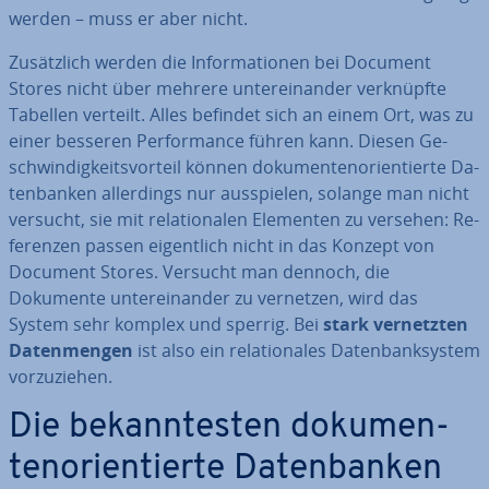
werden – muss er aber nicht.
Zu­sätz­lich werden die In­for­ma­tio­nen bei Document
Stores nicht über mehrere un­ter­ein­an­der ver­knüpf­te
Tabellen verteilt. Alles befindet sich an einem Ort, was zu
einer besseren Per­for­mance führen kann. Diesen Ge­
schwin­dig­keits­vor­teil können do­ku­men­ten­ori­en­tier­te Da­
ten­ban­ken al­ler­dings nur aus­spie­len, solange man nicht
versucht, sie mit re­la­tio­na­len Elementen zu versehen: Re­
fe­ren­zen passen ei­gent­lich nicht in das Konzept von
Document Stores. Versucht man dennoch, die
Dokumente un­ter­ein­an­der zu vernetzen, wird das
System sehr komplex und sperrig. Bei
stark ver­netz­ten
Da­ten­men­gen
ist also ein re­la­tio­na­les Da­ten­bank­sys­tem
vor­zu­zie­hen.
Die be­kann­tes­ten do­ku­men­
ten­ori­en­tier­te Da­ten­ban­ken