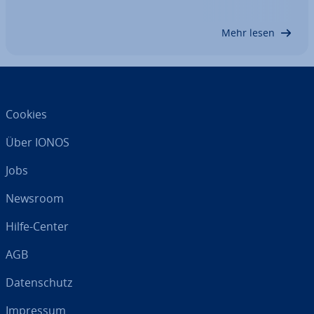
enthalten, werden als CLOB (Character Large
Objects) bzw. TEXT ge­spei­chert und in den…
Mehr lesen
Cookies
Über IONOS
Jobs
Newsroom
Hilfe-Center
AGB
Da­ten­schutz
Impressum