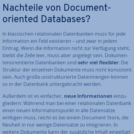
Nachteile von Document-
oriented Databases?
In klas­si­schen re­la­tio­na­len Da­ten­ban­ken muss für jede
In­for­ma­ti­on ein Feld exis­tie­ren – und zwar in jedem
Eintrag. Wenn die In­for­ma­ti­on nicht zur Verfügung steht,
bleibt die Zelle leer, muss aber angelegt sein. Do­ku­men­
ten­ori­en­tier­te Da­ten­ban­ken sind
sehr viel flexibler
: Die
Struktur der einzelnen Dokumente muss nicht kon­sis­tent
sein. Auch große un­struk­tu­rier­te Da­ten­men­gen können
so in der Datenbank un­ter­ge­bracht werden.
Außerdem ist es einfacher,
neue In­for­ma­tio­nen
ein­zu­
glie­dern: Während man bei einer re­la­tio­na­len Datenbank
einen neuen In­for­ma­ti­ons­punkt in alle Da­ten­sät­ze
einfügen muss, reicht es bei einem Document Store, die
Neuheit in nur wenige Da­ten­sät­ze zu in­te­grie­ren. In
weitere Dokumente kann der zu­sätz­li­che Inhalt eingefügt