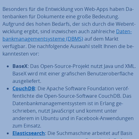
Besonders für die Ent­wick­lung von Web-Apps haben Da­
ten­ban­ken für Dokumente eine große Bedeutung.
Aufgrund des hohen Bedarfs, der sich durch die Web­ent­
wick­lung ergibt, sind in­zwi­schen auch zahl­rei­che
Da­ten­
bank­ma­nage­ment­sys­te­me (DBMS)
auf dem Markt
verfügbar. Die nach­fol­gen­de Auswahl stellt Ihnen die be­
kann­tes­ten vor:
BaseX
: Das Open-Source-Projekt nutzt Java und XML.
BaseX wird mit einer gra­fi­schen Be­nut­zer­ober­flä­che
aus­ge­lie­fert.
CouchDB
: Die Apache Software Foun­da­ti­on ver­öf­
fent­lich­te die Open-Source-Software CouchDB. Das
Da­ten­bank­ma­nage­ment­sys­tem ist in Erlang ge­
schrie­ben, nutzt Ja­va­Script und kommt unter
anderem in Ubuntu und in Facebook-An­wen­dun­gen
zum Einsatz.
Ela­s­tic­se­arch
: Die Such­ma­schi­ne arbeitet auf Basis