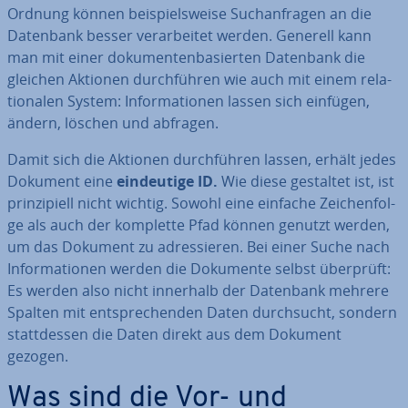
Ordnung können bei­spiels­wei­se Such­an­fra­gen an die
Datenbank besser ver­ar­bei­tet werden. Generell kann
man mit einer do­ku­men­ten­ba­sier­ten Datenbank die
gleichen Aktionen durch­füh­ren wie auch mit einem re­la­
tio­na­len System: In­for­ma­tio­nen lassen sich einfügen,
ändern, löschen und abfragen.
Damit sich die Aktionen durch­füh­ren lassen, erhält jedes
Dokument eine
ein­deu­ti­ge ID.
Wie diese gestaltet ist, ist
prin­zi­pi­ell nicht wichtig. Sowohl eine einfache Zei­chen­fol­
ge als auch der komplette Pfad können genutzt werden,
um das Dokument zu adres­sie­ren. Bei einer Suche nach
In­for­ma­tio­nen werden die Dokumente selbst überprüft:
Es werden also nicht innerhalb der Datenbank mehrere
Spalten mit ent­spre­chen­den Daten durch­sucht, sondern
statt­des­sen die Daten direkt aus dem Dokument
gezogen.
Was sind die Vor- und