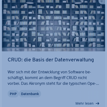
CRUD: die Basis der Da­ten­ver­wal­tung
Wer sich mit der Ent­wick­lung von Software be­
schäf­tigt, kommt an dem Begriff CRUD nicht
vorbei. Das Akronym steht für die typischen Ope­
ra­tio­nen zur Kom­mu­ni­ka­ti­on mit Da­ten­bank­sys­te­
PHP
Datenbank
men, die stan­dard­mä­ßig die Grund­ba­sis zur Da­
ten­ver­wal­tung bilden. Doch wie genau werden
Mehr lesen
diese…