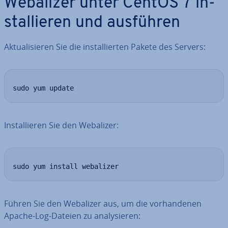
Webalizer unter CentOS 7 in­
stal­lie­ren und ausführen
Ak­tua­li­sie­ren Sie die in­stal­lier­ten Pakete des Servers:
sudo yum update
In­stal­lie­ren Sie den Webalizer:
sudo yum install webalizer
Führen Sie den Webalizer aus, um die vor­han­de­nen
Apache-Log-Dateien zu ana­ly­sie­ren: