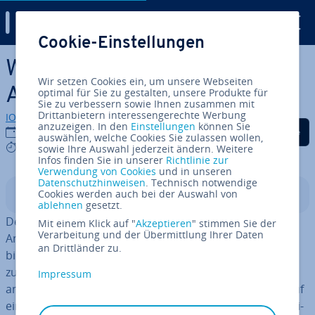
Digital Guide
Cookie-Einstellungen
Zum Haupt­in­halt springen
Webalizer in­stal­lie­ren und
Wir setzen Cookies ein, um unsere Webseiten
Apache-Weblogs ana­ly­sie­ren
optimal für Sie zu gestalten, unsere Produkte für
Sie zu verbessern sowie Ihnen zusammen mit
Drittanbietern interessengerechte Werbung
IONOS Redaktion
anzuzeigen. In den
Einstellungen
können Sie
Auf Facebook teilen
Auf Twitter teilen
Auf LinkedIn tei
22.06.2021
auswählen, welche Cookies Sie zulassen wollen,
2 mins
sowie Ihre Auswahl jederzeit ändern. Weitere
Infos finden Sie in unserer
Richtlinie zur
Verwendung von Cookies
und in unseren
Datenschutzhinweisen
. Technisch notwendige
Cookies werden auch bei der Auswahl von
In­halts­ver­zeich­nis
ablehnen
gesetzt.
Der Webalizer ist eine kos­ten­lo­se Open-Source-
Mit einem Klick auf "
Akzeptieren
" stimmen Sie der
Verarbeitung und der Übermittlung Ihrer Daten
Anwendung zur Analyse von Apache-Log­da­tei­en. Er
an Drittländer zu.
bietet hoch­de­tail­lier­te und kon­fi­gu­rier­ba­re Web-Nut­
zungs­be­rich­te im HTML-Format, die Sie im Browser
Impressum
ansehen können. Erfahren Sie, wie Sie den Webalizer auf
einem Cloud Server in­stal­lie­ren und den Server so kon­fi­