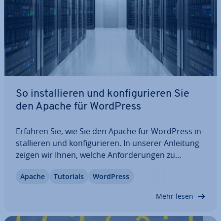
So in­stal­lie­ren und kon­fi­gu­rie­ren Sie
den Apache für WordPress
Erfahren Sie, wie Sie den Apache für WordPress in­
stal­lie­ren und kon­fi­gu­rie­ren. In unserer Anleitung
zeigen wir Ihnen, welche An­for­de­run­gen zu
erfüllen sind und wie Sie den Apache für
Apache
Tutorials
WordPress
WordPress unter Linux (Ubuntu, Debian, RHEL,
Fedora und CentOS) vor­be­rei­ten oder das Modul…
Mehr lesen