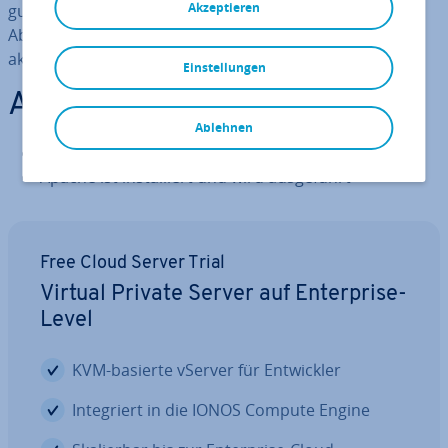
Akzeptieren
gu­rie­ren, dass er diese Anwendung in re­gel­mä­ßi­gen
Abständen au­to­ma­tisch ausführt, um die Sta­tis­ti­ken zu
ak­tua­li­sie­ren.
Einstellungen
An­for­de­run­gen
Ablehnen
Ein Cloud Server mit Linux (CentOS 7)
Apache ist in­stal­liert und wird aus­ge­führt
Free Cloud Server Trial
Virtual Private Server auf En­ter­pri­se-
Level
KVM-basierte vServer für Ent­wick­ler
In­te­griert in die IONOS Compute Engine