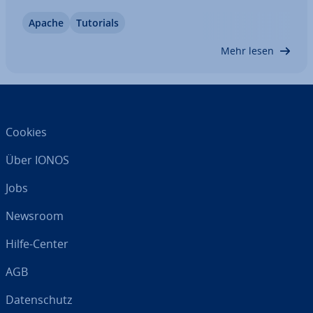
demselben Server hosten, mit einem separaten
Apache
Tutorials
Satz von Ver­zeich­nis­sen für jede Website.
Mehr lesen
Cookies
Über IONOS
Jobs
Newsroom
Hilfe-Center
AGB
Da­ten­schutz