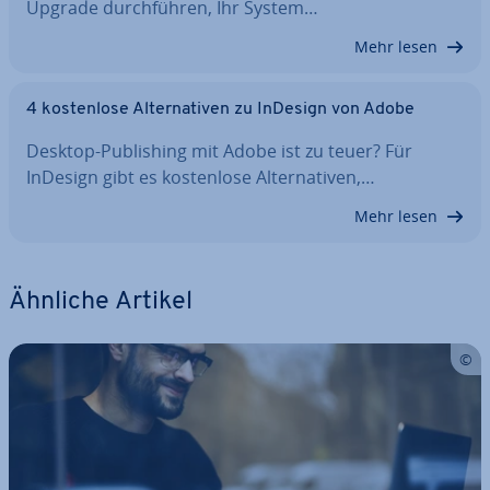
Upgrade durch­füh­ren, Ihr System…
Mehr lesen
4 kos­ten­lo­se Al­ter­na­ti­ven zu InDesign von Adobe
Desktop-Pu­bli­shing mit Adobe ist zu teuer? Für
InDesign gibt es kos­ten­lo­se Al­ter­na­ti­ven,…
Mehr lesen
Ähnliche Artikel