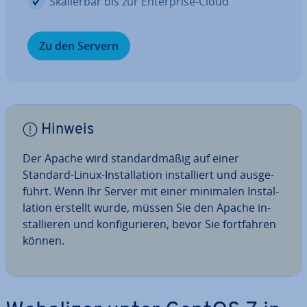
Ska­lier­bar bis zur En­ter­pri­se-Cloud
Zu den Servern
Hinweis
Der Apache wird stan­dard­mä­ßig auf einer
Standard-Linux-In­stal­la­ti­on in­stal­liert und aus­ge­
führt. Wenn Ihr Server mit einer minimalen In­stal­
la­ti­on erstellt wurde, müssen Sie den Apache in­
stal­lie­ren und kon­fi­gu­rie­ren, bevor Sie fort­fah­ren
können.