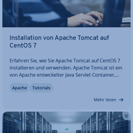
In­stal­la­ti­on von Apache Tomcat auf
CentOS 7
Erfahren Sie, wie Sie Apache Tomcat auf CentOS 7
in­stal­lie­ren und verwenden. Apache Tomcat ist ein
von Apache ent­wi­ckel­ter Java Servlet Container,
mit dem Sie Java Servlets und JSPs be­reit­stel­len
Apache
Tutorials
können. Apache Tomcat fungiert auch als
Webserver, der kleine bis mittlere Websites…
Mehr lesen