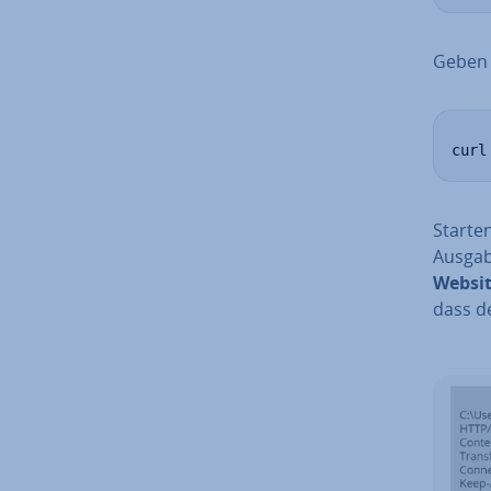
Geben 
curl
Starten
Ausgab
Websi
dass de