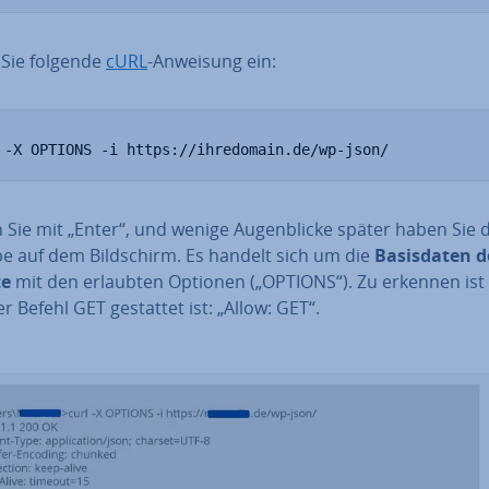
Sie folgende
cURL
-Anweisung ein:
 -X OPTIONS -i https://ihredomain.de/wp-json/
 Sie mit „Enter“, und wenige Au­gen­bli­cke später haben Sie 
e auf dem Bild­schirm. Es handelt sich um die
Ba­sis­da­ten d
te
mit den erlaubten Optionen („OPTIONS“). Zu erkennen ist u
r Befehl GET gestattet ist: „Allow: GET“.