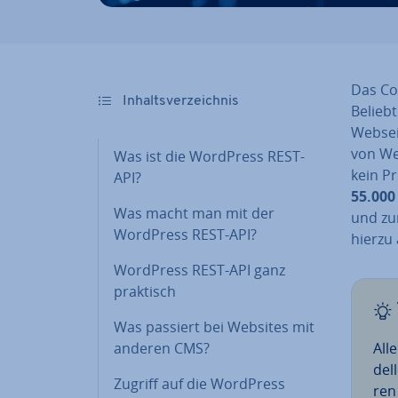
Das Co
In­halts­ver­zeich­nis
Be­lieb
Webseit
von Web
Was ist die WordPress REST-
kein P
API?
55.000
Was macht man mit der
und zum
WordPress REST-API?
hierzu
WordPress REST-API ganz
praktisch
Was passiert bei Websites mit
anderen CMS?
All
del­
Zugriff auf die WordPress
ren