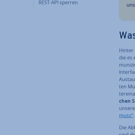
REST-API sperren
uns
Was
Hinter
die es
mu­ni­z
Interfa
Austaus
ten Mus
ter­ein
chen 
unsere
muss“
.
Die Ab
sind di