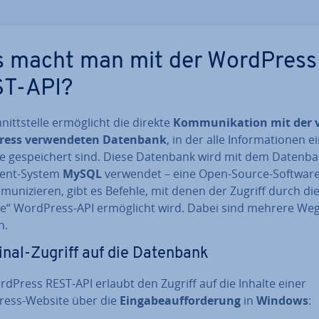
 macht man mit der WordPress
T-API?
nitt­stel­le er­mög­licht die direkte
Kom­mu­ni­ka­ti­on mit der
ess ver­wen­de­ten
Datenbank
, in der alle In­for­ma­tio­nen e
e ge­spei­chert sind. Diese Datenbank wird mit dem Datenb
ent-System
MySQL
verwendet – eine Open-Source-Softwar
mu­ni­zie­ren, gibt es Befehle, mit denen der Zugriff durch die
­te“ WordPress-API er­mög­licht wird. Dabei sind mehrere We
h.
nal-Zugriff auf die Datenbank
dPress REST-API erlaubt den Zugriff auf die Inhalte einer
ess-Website über die
Ein­ga­be­auf­for­de­rung
in
Windows
: