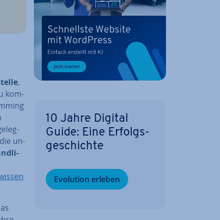
tel­le
,
u kom­
ramming
n
10 Jahre Digital
e­leg­
Guide: Eine Er­folgs­
 die un­
ge­schich­te
d­li­
 wissen
Evolution erleben
Das
Jahre