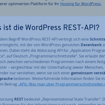
erer op­ti­mier­ten Plattform für Ihr
Hosting für WordPress
.
 ist die WordPress REST-API?
 dem Begriff WordPress REST-API verbirgt sich eine
Schnitt­s
 er­mög­licht, mit der von WordPress genutzten
Datenbank
z
ie­ren. Dabei steht die Abkürzung API für „Ap­pli­ca­ti­on Pro­g
ce“, auf Deutsch „Pro­gram­mier­schnitt­stel­le“. Sie erlaubt de
ch zwischen ver­schie­de­nen Pro­gram­men nach einem fest­g
ter – ver­gleich­bar mit der Un­ter­hal­tung zweier Menschen,
­an­der nur verstehen, wenn sie sich einer
gemeinsam ver­stän
Sprache
bedienen. Wei­ter­füh­ren­de In­for­ma­ti­on finden Sie in
m Beitrag
„APIs: Was man über Pro­gram­mier­schnitt­stel­len
kürzung
REST
bedeutet „Re­pre­sen­ta­tio­nal State Transfer“. 
e Prin­zi­pi­en für den In­for­ma­ti­ons­aus­tausch, entworfen im 