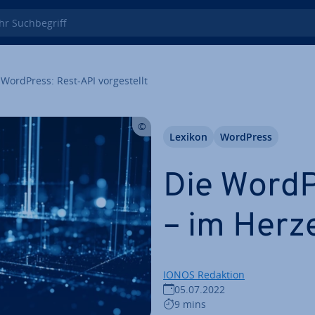
 Such­be­griff
WordPress: Rest-API vor­ge­stellt
Lexikon
WordPress
Die Word
– im Herz
IONOS Redaktion
05.07.2022
9 mins