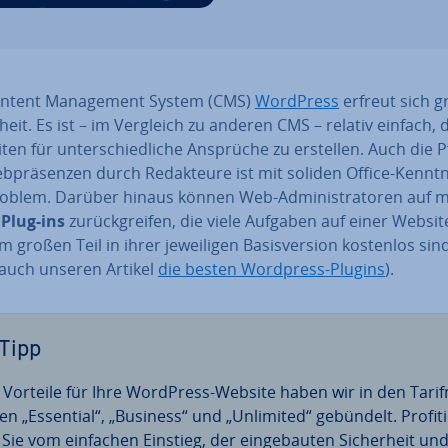
ntent Ma­nage­ment System (CMS)
WordPress
erfreut sich g
t­heit. Es ist – im Vergleich zu anderen CMS – relativ einfach,
en für un­ter­schied­li­che Ansprüche zu erstellen. Auch die P
­prä­sen­zen durch Re­dak­teu­re ist mit soliden Office-Kennt­n
roblem. Darüber hinaus können Web-Ad­mi­nis­tra­to­ren auf m
 Plug-ins
zu­rück­grei­fen, die viele Aufgaben auf einer Websit
 großen Teil in ihrer je­wei­li­gen Ba­sis­ver­si­on kostenlos sin
 auch unseren Artikel
die besten Wordpress-Plugins
).
Tipp
e Vorteile für Ihre WordPress-Website haben wir in den Ta­rif
len „Essential“, „Business“ und „Unlimited“ gebündelt. Pro­fi­ti
 Sie vom einfachen Einstieg, der ein­ge­bau­ten Si­cher­heit un