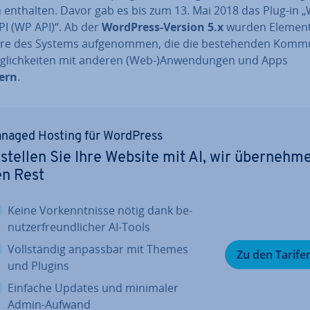
 enthalten. Davor gab es bis zum 13. Mai 2018 das Plug-in 
PI (WP API)“. Ab der
WordPress-Version 5.x
wurden Element
e des Systems auf­ge­nom­men, die die be­stehen­den Kom­mu­n
­lich­kei­ten mit anderen (Web-)An­wen­dun­gen und Apps
ern
.
naged Hosting für WordPress
stellen Sie Ihre Website mit AI, wir über­neh­m
en Rest
Keine Vor­kennt­nis­se nötig dank be­
nut­zer­freund­li­cher AI-Tools
Voll­stän­dig anpassbar mit Themes
Zu den Tarife
und Plugins
Einfache Updates und minimaler
Admin-Aufwand