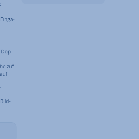
s
Ein­ga­
, Dop­
ehe zu“
 auf
“
Bild­