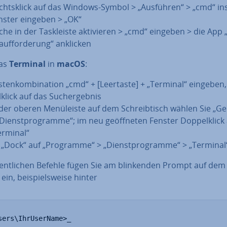
chts­klick auf das Windows-Symbol > „Ausführen“ > „cmd“ in
nster eingeben > „OK“
he in der Task­leis­te ak­ti­vie­ren > „cmd“ eingeben > die App „
auf­for­de­rung“ anklicken
das
Terminal
in
macOS
:
s­ten­kom­bi­na­ti­on „cmd“ + [Leertaste] + „Terminal“ eingeben
­klick auf das Such­ergeb­nis
 der oberen Me­nü­leis­te auf dem Schreib­tisch wählen Sie „G
„Dienst­pro­gram­me“; im neu ge­öff­ne­ten Fenster Dop­pel­klick
erminal“
 „Dock“ auf „Programme“ > „Dienst­pro­gram­me“ > „Terminal
gent­li­chen Befehle fügen Sie am blin­ken­den Prompt auf dem 
ein, bei­spiels­wei­se hinter
sers\IhrUserName>_