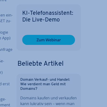
KI-Te­le­fon­as­sis­tent:
sen ein­
Die Live-Demo
GET zu­
lo­gie
ne App)
Zum Webinar
Anfrage
Ge­
Beliebte Artikel
r)
Domain Verkauf- und Handel:
d erst
Wie verdient man Geld mit
Domains?
Domains kaufen und verkaufen
­ge­
kann lukrativ sein – wenn man
e­ment