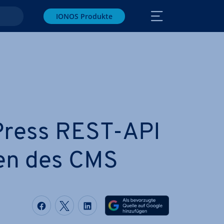
IONOS Produkte
Press REST-API
en des CMS
Auf Facebook teilen
Auf Twitter teilen
Auf LinkedIn teilen