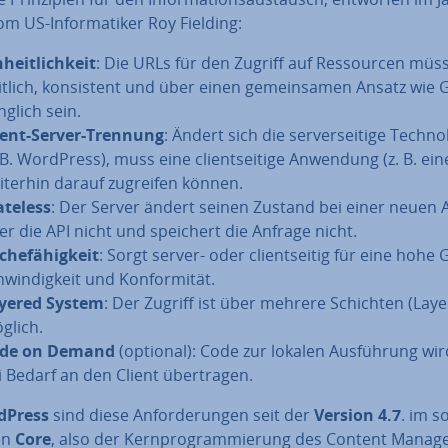
m US-In­for­ma­ti­ker Roy Fielding:
­heit­lich­keit
: Die URLs für den Zugriff auf Res­sour­cen müs
it­lich, kon­sis­tent und über einen ge­mein­sa­men Ansatz wie 
g­lich sein.
ient-Server-Trennung
: Ändert sich die ser­ver­sei­ti­ge Tech­no­
. B. WordPress), muss eine cli­ent­sei­ti­ge Anwendung (z. B. ei
iterhin darauf zugreifen können.
ateless
: Der Server ändert seinen Zustand bei einer neuen 
er die API nicht und speichert die Anfrage nicht.
che­fä­hig­keit
: Sorgt server- oder cli­ent­sei­tig für eine hohe 
win­dig­keit und Kon­for­mi­tät.
yered System
: Der Zugriff ist über mehrere Schichten (Laye
glich.
de on Demand
(optional): Code zur lokalen Aus­füh­rung wir
i Bedarf an den Client über­tra­gen.
dPress
sind diese An­for­de­run­gen seit der
Version 4.7
. im so
en
Core
, also der Kern­pro­gram­mie­rung des Content Ma­nag