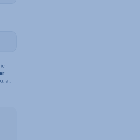
die
er
. a.,