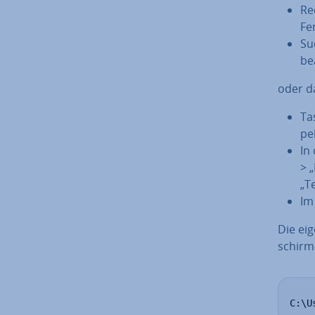
Re
Fe
Suc
be­
oder 
Ta
pel
In
> 
„T
Im
Die ei­
schirm 
C:\U