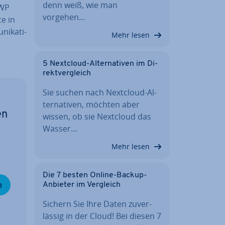
denn weiß, wie man
„WP
vorgehen…
e in
i­ka­ti­
Mehr lesen
5 Nextcloud-Al­ter­na­ti­ven im Di­
rekt­ver­gleich
Sie suchen nach Nextcloud-Al­
ter­na­ti­ven, möchten aber
en
wissen, ob sie Nextcloud das
Wasser…
Mehr lesen
Die 7 besten Online-Backup-
n
Anbieter im Vergleich
Sichern Sie Ihre Daten zu­ver­
läs­sig in der Cloud! Bei diesen 7