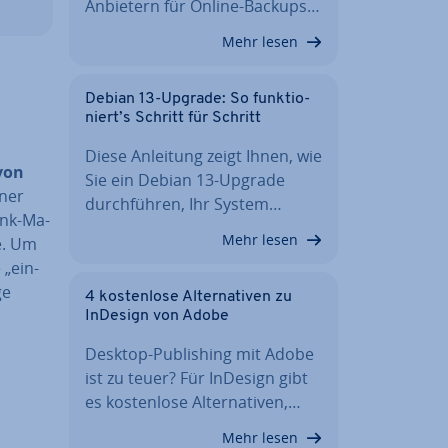
Anbietern für Online-Backups…
Mehr lesen
Debian 13-Upgrade: So funk­tio­
niert’s Schritt für Schritt
Diese Anleitung zeigt Ihnen, wie
 von
Sie ein Debian 13-Upgrade
iner
durch­füh­ren, Ihr System…
ank-Ma­
Mehr lesen
e. Um
 „ein­
ge
4 kos­ten­lo­se Al­ter­na­ti­ven zu
InDesign von Adobe
Desktop-Pu­bli­shing mit Adobe
ist zu teuer? Für InDesign gibt
es kos­ten­lo­se Al­ter­na­ti­ven,…
Mehr lesen