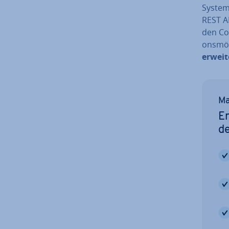
System
REST A
den Cor
ons­mög
erweit
Ma
Er
d