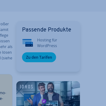
roßer
 damit
Passende Produkte
flege
Hosting für
is­sen
WordPress
ehr als
e lösen
Zu den Tarifen
d (siehe
­mo­
e­
d