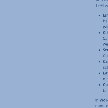
1994 vo
Ein
he
gän
Cl
(z
we
St
üb
Ca
sch
La
mö
Co
be
In
Wor
nann­t