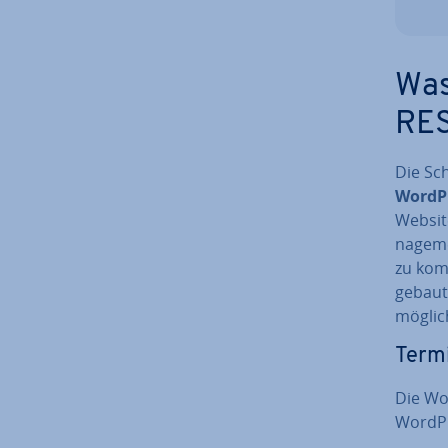
Was
RES
Die Sch
WordPr
Websit
nage­m
zu kom­
ge­bau
möglic
Termi
Die Wor
WordPr