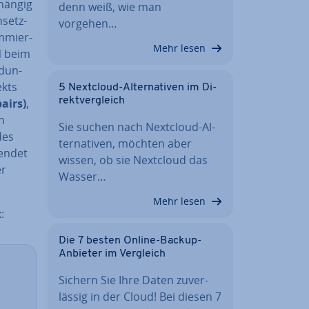
hän­gig
denn weiß, wie man
­setz­
vorgehen…
m­mier­
Mehr lesen
ON beim
­dun­
ekts
5 Nextcloud-Al­ter­na­ti­ven im Di­
rekt­ver­gleich
airs)
,
n
Sie suchen nach Nextcloud-Al­
des
ter­na­ti­ven, möchten aber
 endet
wissen, ob sie Nextcloud das
er
Wasser…
Mehr lesen
:
Die 7 besten Online-Backup-
Anbieter im Vergleich
Sichern Sie Ihre Daten zu­ver­
läs­sig in der Cloud! Bei diesen 7