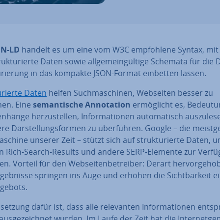
ON-LD
handelt es um eine vom W3C emp­foh­le­ne Syntax, mit
ruk­tu­rier­te Daten sowie all­ge­mein­gül­ti­ge Schemata für die 
u­rie­rung in das kompakte JSON-Format einbetten lassen.
u­rier­te Daten
helfen Such­ma­schi­nen, Webseiten besser zu
hen. Eine
se­man­ti­sche An­no­ta­ti­on
er­mög­licht es, Be­deu­tu
­hän­ge her­zu­stel­len, In­for­ma­tio­nen au­to­ma­tisch aus­zu­le
re Dar­stel­lungs­for­men zu über­füh­ren. Google – die meist­ge
­schi­ne unserer Zeit – stützt sich auf struk­tu­rier­te Daten, 
n Rich-Search-Results und andere SERP-Elemente zur Verf
len. Vorteil für den Web­sei­ten­be­trei­ber: Derart her­vor­ge­ho­
geb­nis­se springen ins Auge und erhöhen die Sicht­bar­keit e
ge­bots.
set­zung dafür ist, dass alle re­le­van­ten In­for­ma­tio­nen ent­sp
us­ge­zeich­net wurden. Im Laufe der Zeit hat die In­ter­net­ge