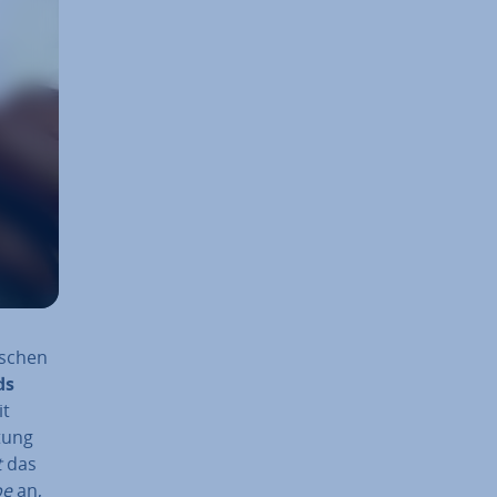
i­schen
ds
it
utung
t
das
pe
an,