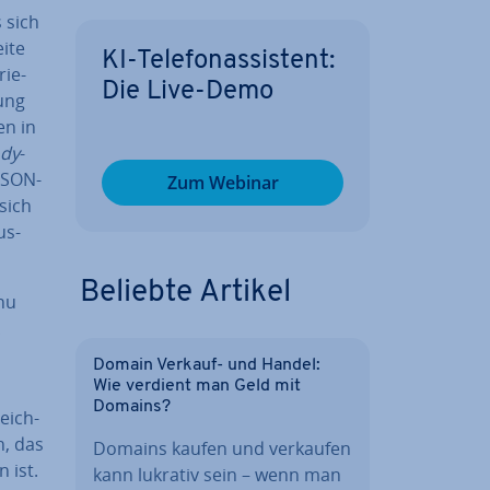
 sich
eite
KI-Te­le­fon­as­sis­tent:
rie­
Die Live-Demo
nung
en in
dy
-
JSON-
Zum Webinar
sich
us­
Beliebte Artikel
nu
.
Domain Verkauf- und Handel:
Wie verdient man Geld mit
Domains?
eich­
n, das
Domains kaufen und verkaufen
 ist.
kann lukrativ sein – wenn man