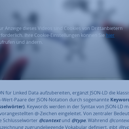
ur Anzeige dieses Videos sind Cookies von Drittanbietern
rforderlich. Ihre Cookie-Einstellungen können Sie
hier
ufrufen und ändern.
 für Linked Data auf­zu­be­rei­ten, ergänzt JSON-LD die klas­s
Wert-Paare der JSON-Notation durch so­ge­nann­te
Keywor
­sel­wör­ter)
. Keywords werden in der Syntax von JSON-LD m
or­an­ge­stell­ten @-Zeichen ein­ge­lei­tet. Von zentraler Bede
e Schlüs­sel­wör­ter
@context
und
@type
. Während
@contex
­zeich­nung zu­grun­de­lie­gen­de Vokabular definiert, gibt
@ty