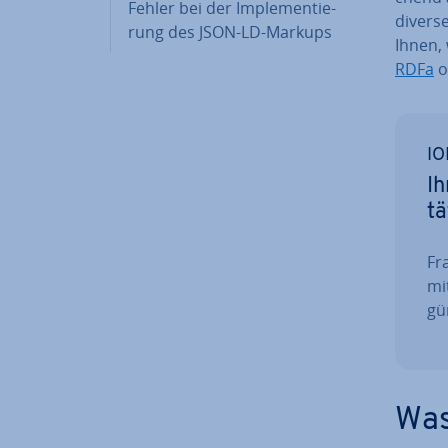
Fehler bei der Im­ple­men­tie­
divers
rung des JSON-LD-Markups
Ihnen, 
RDFa
o
IO
Ih
tä
Fra
mi
gün
Was