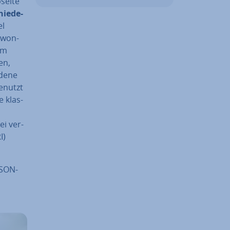
seite
ie­de­
el
­won­
eim
en,
de­ne
enutzt
e klas­
s
ei ver­
I)
JSON-