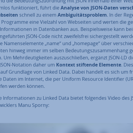
d die Be­deu­tungs­zu­ord­nung mit JSON innerhalb einer Web
m­los funk­tio­niert, führt die
Analyse von JSON-Daten ver­sch
bseiten
schnell zu einem
Am­bi­gui­täts­pro­blem
. In der Reg
 Programme eine Vielzahl von Webseiten und werten die ge
In­for­ma­tio­nen in Da­ten­ban­ken aus. Bei­spiels­wei­se kann b
­ge­führ­ten JSON-Code nicht zwei­fels­frei si­cher­ge­stellt werd
ie Na­mens­ele­men­te „name“ und „homepage“ über ver­schie­
ten hinweg immer im selben Be­deu­tungs­zu­sam­men­hang g
 Um Mehr­deu­tig­kei­ten aus­zu­schlie­ßen, ergänzt JSON-LD di
e JSON-Notation daher um
Kontext stiftende Elemente
. Die
 auf Grundlage von Linked Data. Dabei handelt es sich um fr
re Daten im Internet, die per Uniform Resource Iden­ti­fier (UR
fen werden können.
 In­for­ma­tio­nen zu Linked Data bietet folgendes Video des 
wick­lers Manu Sporny: