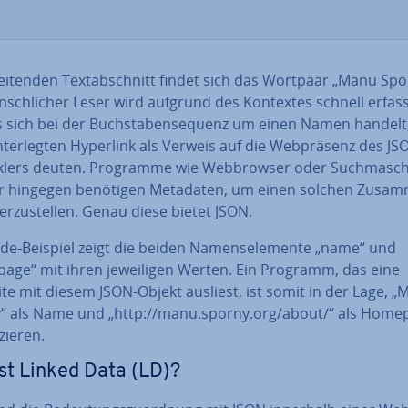
lei­ten­den Text­ab­schnitt findet sich das Wortpaar „Manu Spo
sch­li­cher Leser wird aufgrund des Kontextes schnell erfas
s sich bei der Buch­sta­ben­se­quenz um einen Namen handelt
­ter­leg­ten Hyperlink als Verweis auf die Web­prä­senz des J
ck­lers deuten. Programme wie Web­brow­ser oder Such­ma­sch
r hingegen benötigen Metadaten, um einen solchen Zu­sam
r­zu­stel­len. Genau diese bietet JSON.
de-Beispiel zeigt die beiden Na­mens­ele­men­te „name“ und
ge“ mit ihren je­wei­li­gen Werten. Ein Programm, das eine
te mit diesem JSON-Objekt ausliest, ist somit in der Lage, 
“ als Name und „http://manu.sporny.org/about/“ als Home
i­zie­ren.
st Linked Data (LD)?