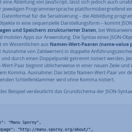
t eine Ableitung von Ja­va­Script, lässt sich jedoch auch un­ab­
 je­wei­li­gen Pro­gram­mier­spra­che platt­form­über­grei­fend ein
s Da­ten­for­mat für die Se­ria­li­sie­rung – die Abbildung pro­gra
Objekte in eine se­quen­zi­el­le Dar­stel­lungs­form – kommt JS
ra­gen und Speichern struk­tu­rier­ter Daten
, bei Web­an­wen
d mobilen Apps zur Anwendung. Die Syntax eines JSON-Obj
 im We­sent­li­chen aus
Namen-Wert-Paaren (name-value p
t Ausnahme von Zahl­wer­ten) in doppelte An­füh­rungs­zei­che
t und durch einen Dop­pel­punkt getrennt notiert werden. Je
ert-Paar beginnt üb­li­cher­wei­se in einer neuen Zeile und
nem Komma. Ausnahme: Das letzte Namen-Wert-Paar vor d
ßen­den Schlei­fen­klam­mer wird ohne Komma notiert.
es Beispiel ver­deut­licht das Grund­sche­ma der JSON-Syntax
e": "Manu Sporny",

epage": "http://manu.sporny.org/about/",
