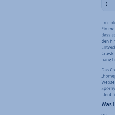
}
Im ein­
Ein men
dass e
den hin
Ent­wi
Crawle
hang he
Das Co
„homepa
Websei
Sporny
iden­ti­f
Was i