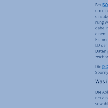
Bei
JS
um eine
ein­zu­
rung wi
dabei n
einem 
Elemen
LD der
Daten g
zeich­n
Die
JSO
Sporny 
Was 
Die Ab
net ei
sowohl 