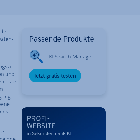
 der
Da­ten­
Passende Produkte
KI Search-Manager
ngs­zu­
­sen und
Jetzt gratis testen
­nutz­te
um
ügung
be­ne
ines
re­
­mein­de