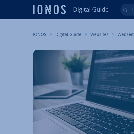
Digital Guide
Ihr
Zum Haupt­in­halt springen
IONOS
Digital Guide
Websites
Webseit