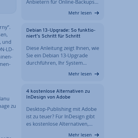
Anbietern für Online-Backups…
Mehr lesen
rny“.
Debian 13-Upgrade: So funk­tio­
sen,
niert’s Schritt für Schritt
, und
Diese Anleitung zeigt Ihnen, wie
SON-LD-
Sie ein Debian 13-Upgrade
i­nen-
durch­füh­ren, Ihr System…
­men­
Mehr lesen
4 kos­ten­lo­se Al­ter­na­ti­ven zu
InDesign von Adobe
„Manu
page zu
Desktop-Pu­bli­shing mit Adobe
ist zu teuer? Für InDesign gibt
es kos­ten­lo­se Al­ter­na­ti­ven,…
Mehr lesen