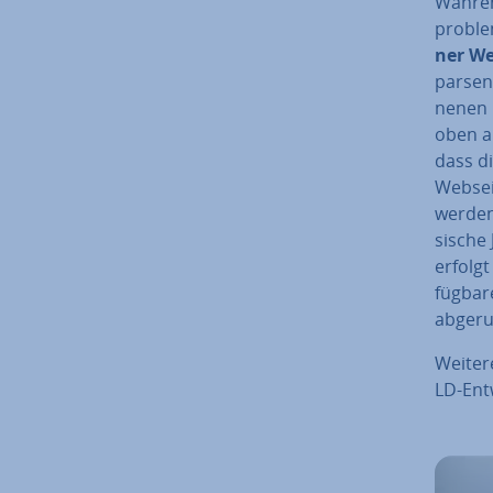
Währen
pro­ble
ner We
parsen
ne­nen 
oben an
dass d
Websei
werden.
si­sch
erfolgt
füg­ba­
abgeru
Weitere
LD-Ent­