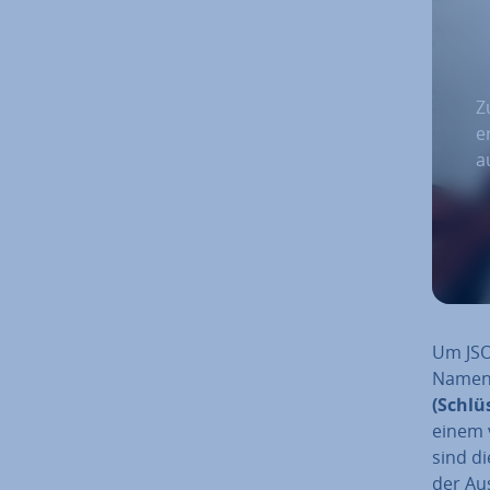
Z
e
a
Um JSON
Namen-
(Schlüs
einem v
sind di
der Aus