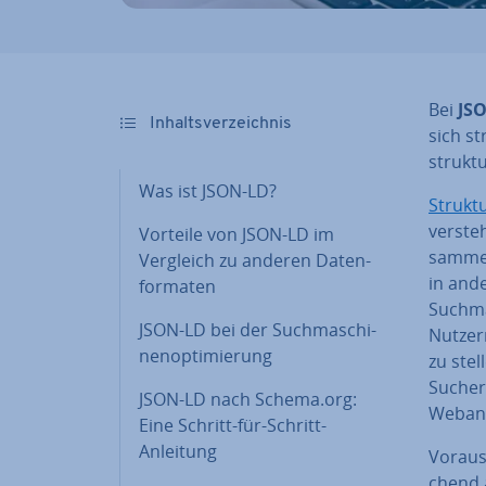
Bei
JS
In­halts­ver­zeich­nis
sich st
struk­t
Was ist JSON-LD?
Struk­t
verste
Vorteile von JSON-LD im
sam­men
Vergleich zu anderen Da­ten­
in ande
for­ma­ten
Such­ma
JSON-LD bei der Such­ma­schi­
Nutzer
nen­op­ti­mie­rung
zu stel
Such­er
JSON-LD nach Schema.org:
Web­an­
Eine Schritt-für-Schritt-
Anleitung
Vor­aus­
chend a