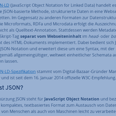
ON-LD
(Ja­va­Script Object Notation for Linked Data) handelt es
 JSON-basierte Methode, struk­tu­rier­te Daten in eine Webs
bet­ten. Im Gegensatz zu anderen Formaten zur Da­ten­struk­tu­
e Mi­cro­for­mats, RDFa und Microdata erfolgt die Aus­zeich­
icht als Quelltext-An­no­ta­ti­on. Statt­des­sen werden Metadat
Skript-Tag
separat vom Web­sei­ten­in­halt
im
head
- oder
bo
t des HTML-Dokuments im­ple­men­tiert. Dabei bedient sich 
 JSON-Notation und erweitert diese um eine Syntax, mit der 
emäß all­ge­mein­gül­ti­ger, weltweit ein­heit­li­cher Schemata a
en lassen.
N-LD-Spe­zi­fi­ka­ti­on
stammt vom Digital-Bazaar-Gründer Ma
und ist seit dem 16. Januar 2014 of­fi­zi­el­le W3C-Emp­feh­lung
ist JSON?
kürzung JSON steht für
Ja­va­Script Object Notation
und be­z
n kompaktes, text­ba­sier­tes Format zum Austausch von Date
von Menschen als auch von Maschinen leicht zu ver­ar­bei­ten