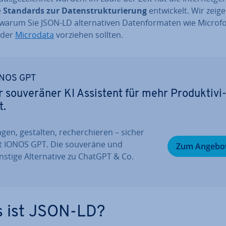
e
Standards zur Da­ten­struk­tu­rie­rung
ent­wi­ckelt. Wir zeig
warum Sie JSON-LD al­ter­na­ti­ven Da­ten­for­ma­ten wie Mi­cro­f
der
Microdata
vorziehen sollten.
NOS GPT
r sou­ve­rä­ner KI Assistent für mehr Pro­duk­ti­vi
t.
gen, gestalten, re­cher­chie­ren – sicher
t IONOS GPT. Die souveräne und
Zum Angebo
stige Al­ter­na­ti­ve zu ChatGPT & Co.
 ist JSON-LD?