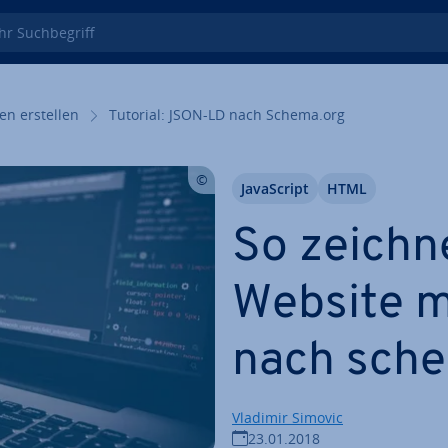
 Such­be­griff
en erstellen
Tutorial: JSON-LD nach Schema.org
Ja­va­Script
HTML
So zeichn
Website 
nach sche
Vladimir Simovic
23.01.2018