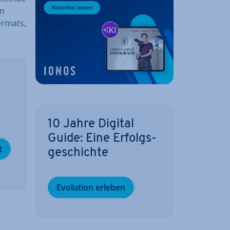
en
or­mats,
­
10 Jahre Digital
Guide: Eine Er­folgs­
t
ge­schich­te
Evolution erleben