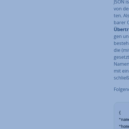
JSON is
von der
ten. Al
ba­rer 
Über­t
gen un
besteht
die (mi
gesetz
Namen-W
mit ei
schlie­
Folgend
{

"nam
"hom