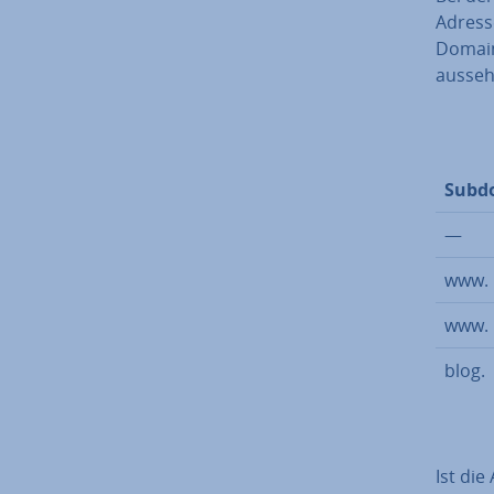
Adresse
Domain 
ausseh
Subd
—
www.
www.
blog.
Ist di