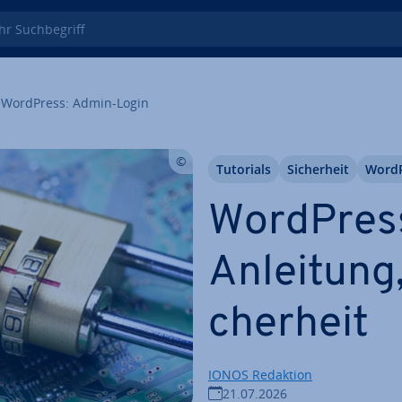
 Such­be­griff
WordPress: Admin-Login
Tutorials
Si­cher­heit
Word
WordPress
Anleitung,
cher­heit
IONOS Redaktion
21.07.2026