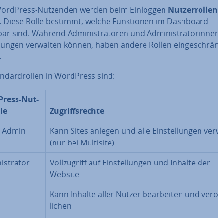
WordPress-Nutzenden werden beim Einloggen
Nut­zer­rol­len
n. Diese Rolle bestimmt, welche Funk­tio­nen im Dashboard
ar sind. Während Ad­mi­nis­tra­to­ren und Ad­mi­nis­tra­to­rin­nen
l­lun­gen verwalten können, haben andere Rollen ein­ge­schrän
.
n­dard­rol­len in WordPress sind:
ress-Nut­
­le
Zu­griffs­rech­te
 Admin
Kann Sites anlegen und alle Ein­stel­lun­gen ve
(nur bei Multisite)
is­tra­tor
Voll­zu­griff auf Ein­stel­lun­gen und Inhalte der
Website
r
Kann Inhalte aller Nutzer be­ar­bei­ten und ver­öf
li­chen