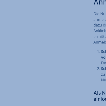
Anm
Die Nu
anmeld
dazu d
Anklick
ermitte
Anmeldu
Sc
vo
Di
Sc
zu
Nu
Als N
einl