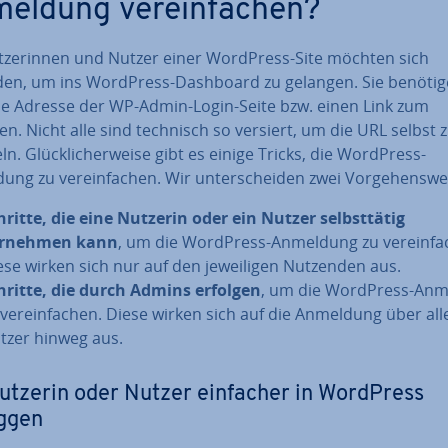
eldung ver­ein­fa­chen?
t­ze­rin­nen und Nutzer einer WordPress-Site möchten sich
en, um ins WordPress-Dashboard zu gelangen. Sie benöti
ie Adresse der WP-Admin-Login-Seite bzw. einen Link zum
en. Nicht alle sind technisch so versiert, um die URL selbst 
ln. Glück­li­cher­wei­se gibt es einige Tricks, die WordPress-
ng zu ver­ein­fa­chen. Wir un­ter­schei­den zwei Vor­ge­hens­wei
hritte, die eine Nutzerin oder ein Nutzer selbst­tä­tig
rnehmen kann
, um die WordPress-Anmeldung zu ver­ein­fa­
ese wirken sich nur auf den je­wei­li­gen Nutzenden aus.
hritte, die durch Admins erfolgen
, um die WordPress-An
 ver­ein­fa­chen. Diese wirken sich auf die Anmeldung über all
tzer hinweg aus.
utzerin oder Nutzer einfacher in WordPress
oggen