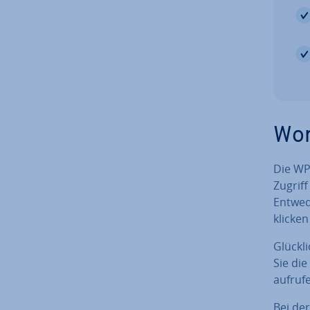
Wor
Die WP
Zugriff
Entwede
klicken
Glück­l
Sie die
aufruf
Bei de