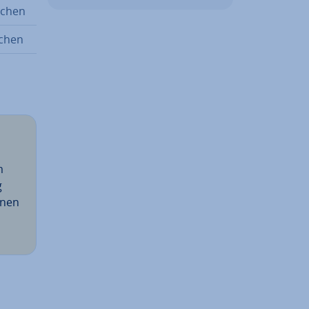
i­chen
­chen
m
g
­nen