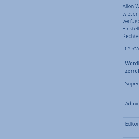
Allen 
wie­se
verfügb
Ein­ste
Rechte
Die Sta
WordP
zer­rol
Super
Ad­mi­n
Edito