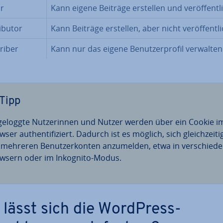
r
Kann eigene Beiträge erstellen und ver­öf­fent­l
­bu­tor
Kann Beiträge erstellen, aber nicht ver­öf­fent­li
ri­ber
Kann nur das eigene Be­nut­zer­pro­fil verwalten
Tipp
­ge­logg­te Nut­ze­rin­nen und Nutzer werden über ein Cookie i
ser au­then­ti­fi­ziert. Dadurch ist es möglich, sich gleich­zei­ti
 mehreren Be­nut­zer­kon­ten an­zu­mel­den, etwa in ver­schie­de
wsern oder im Inkognito-Modus.
 lässt sich die WordPress-