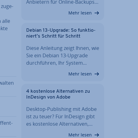
Anbietern für Online-Backups…
zu­ge­
Mehr lesen
 alle
k­te
Debian 13-Upgrade: So funk­tio­
niert’s Schritt für Schritt
Diese Anleitung zeigt Ihnen, wie
Sie ein Debian 13-Upgrade
durch­füh­ren, Ihr System…
Mehr lesen
rwalten
4 kos­ten­lo­se Al­ter­na­ti­ven zu
InDesign von Adobe
Desktop-Pu­bli­shing mit Adobe
ist zu teuer? Für InDesign gibt
­fent­
es kos­ten­lo­se Al­ter­na­ti­ven,…
Mehr lesen