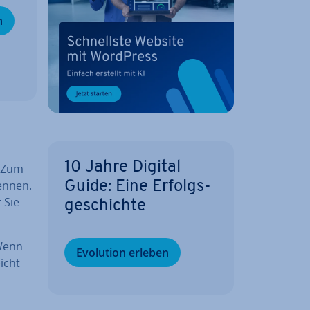
n
10 Jahre Digital
. Zum
ennen.
Guide: Eine Er­folgs­
 Sie
ge­schich­te
 Wenn
Evolution erleben
icht