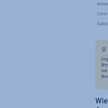
Autho
Con­tri
Sub­sc
Ein
Brow
mit
Bro
Wie