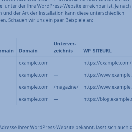
, unter der Ihre WordPress-Website er­reich­bar ist. Je nach
und der Art der In­stal­la­ti­on kann diese un­ter­schied­lich
en. Schauen wir uns ein paar Beispiele an:
Un­ter­ver­
omain
Domain
zeich­nis
WP_SITEURL
example.com
—
https://example.com/
example.com
—
https://www.example
example.com
/magazine/
https://www.example
example.com
—
https://blog.example
e Adresse Ihrer WordPress-Website bekannt, lässt sich auch d