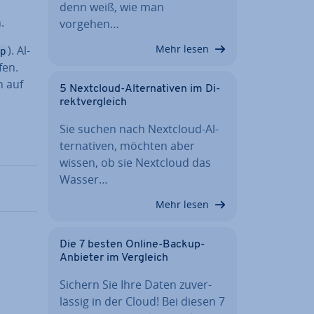
denn weiß, wie man
.
vorgehen…
Mehr lesen
). Al­
p
fen.
h auf
5 Nextcloud-Al­ter­na­ti­ven im Di­
rekt­ver­gleich
Sie suchen nach Nextcloud-Al­
ter­na­ti­ven, möchten aber
wissen, ob sie Nextcloud das
Wasser…
Mehr lesen
Die 7 besten Online-Backup-
Anbieter im Vergleich
Sichern Sie Ihre Daten zu­ver­
läs­sig in der Cloud! Bei diesen 7