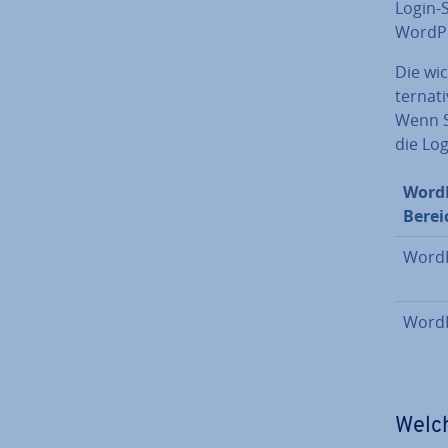
Login-S
WordPr
Die wic
ter­na­
Wenn Si
die Log
Word
Berei
WordP
Word
Welch