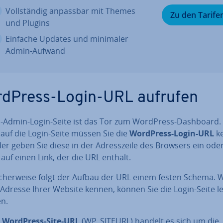
Voll­stän­dig anpassbar mit Themes
Zu den Tarife
und Plugins
Einfache Updates und minimaler
Admin-Aufwand
dPress-Login-URL aufrufen
-Admin-Login-Seite ist das Tor zum WordPress-Dashboard
 auf die Login-Seite müssen Sie die
WordPress-Login-URL
k
r geben Sie diese in der Adress­zei­le des Browsers ein oder
 auf einen Link, der die URL enthält.
i­cher­wei­se folgt der Aufbau der URL einem festen Schema.
 Adresse Ihrer Website kennen, können Sie die Login-Seite le
en.
r
WordPress-Site-URL
(WP_SITEURL) handelt es sich um die