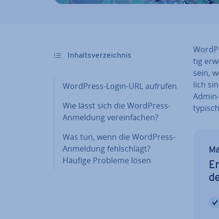
WordPre
In­halts­ver­zeich­nis
tig erw
sein, w
lich si
WordPress-Login-URL aufrufen
Admin-B
Wie lässt sich die WordPress-
typisc
Anmeldung ver­ein­fa­chen?
Was tun, wenn die WordPress-
Anmeldung fehl­schlägt?
Ma
Häufige Probleme lösen
Er
d