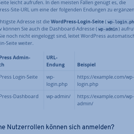
eite leicht aufrufen. In den meisten Fällen genügt es, die
ess-Site-URL um eine der folgenden Endungen zu ergänzen
h­tigs­te Adresse ist die
WordPress-Login-Seite
(
wp-login.ph
tiv können Sie auch die Dashboard-Adresse (
) aufru
wp-admin
e noch nicht ein­ge­loggt sind, leitet WordPress au­to­ma­tisc
in-Seite weiter.
Press Admin-
URL-
ch
Endung
Beispiel
ress Login-Seite
wp-
https://example.com/wp-
login.php
login.php
Press-Dashboard
wp-admin/
https://example.com/wp-
admin/
e Nut­zer­rol­len können sich anmelden?