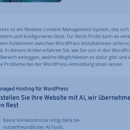
ss ist ein flexibles Content-Ma­nage­ment-System, das sich vi
eitern und kon­fi­gu­rie­ren lässt. Für Nicht-Profis kann es ver­
enn Funk­tio­nen zwischen WordPress-In­stal­la­tio­nen un­ter­s
nd. In diesem Artikel erfahren Sie, wie Sie sich in den WordPr
ereich einloggen, welche Mög­lich­kei­ten es dafür gibt und 
he Probleme bei der WordPress-Anmeldung lösen lassen.
naged Hosting für WordPress
stellen Sie Ihre Website mit AI, wir über­neh­m
en Rest
Keine Vor­kennt­nis­se nötig dank be­
nut­zer­freund­li­cher AI-Tools