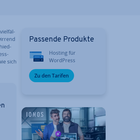
el­fäl­
wir­rend
Passende Produkte
chied­
Hosting für
ess-
WordPress
wie sich
Zu den Tarifen
en