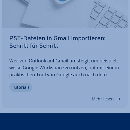
PST-Dateien in Gmail im­por­tie­ren:
Schritt für Schritt
Wer von Outlook auf Gmail umsteigt, um bei­spiels­
wei­se Google Workspace zu nutzen, hat mit einem
prak­ti­schen Tool von Google auch nach dem
Umstieg alle wichtigen Dateien zur Hand. Dabei
Tutorials
hilft ein PST-Archiv, das alle Daten von Outlook in
einem Ordner speichert. In unserem…
Mehr lesen