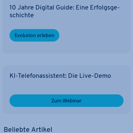
10 Jahre Digital Guide: Eine Er­folgs­ge­
schich­te
Evolution erleben
KI-Te­le­fon­as­sis­tent: Die Live-Demo
Zum Webinar
Beliebte Artikel