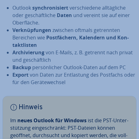
Outlook
syn­chro­ni­siert
ver­schie­de­ne all­täg­li­che
oder ge­schäft­li­che
Daten
und vereint sie auf einer
Ober­flä­che.
Ver­knüp­fun­gen
zwischen oftmals ge­trenn­ten
Bereichen wie
Post­fä­chern, Kalendern und Kon­
takt­lis­ten
Ar­chi­vie­rung
von E-Mails, z. B. getrennt nach privat
und ge­schäft­lich
Backup
per­sön­li­cher Outlook-Daten auf dem PC
Export
von Daten zur Ent­las­tung des Postfachs oder
für den Ge­rä­te­wech­sel
Hinweis
Im
neues Outlook für Windows
ist die PST-Un­ter­
stüt­zung ein­ge­schränkt: PST-Dateien können
geöffnet, durch­sucht und kopiert werden, die voll­