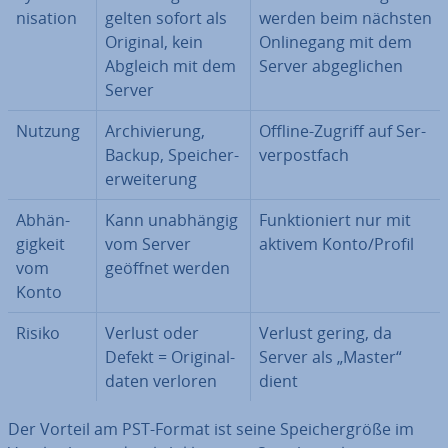
ni­sa­ti­on
gelten sofort als
werden beim nächsten
Original, kein
On­lin­egang mit dem
Abgleich mit dem
Server ab­ge­gli­chen
Server
Nutzung
Ar­chi­vie­rung,
Offline-Zugriff auf Ser­
Backup, Spei­cher­
ver­post­fach
er­wei­te­rung
Ab­hän­
Kann un­ab­hän­gig
Funk­tio­niert nur mit
gig­keit
vom Server
aktivem Konto/Profil
vom
geöffnet werden
Konto
Risiko
Verlust oder
Verlust gering, da
Defekt = Ori­gi­nal­
Server als „Master“
da­ten verloren
dient
Der Vorteil am PST-Format ist seine Spei­cher­grö­ße im