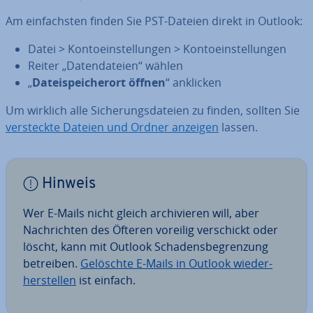
Am ein­fachs­ten finden Sie PST-Dateien direkt in Outlook:
Datei > Kon­to­ein­stel­lun­gen > Kon­to­ein­stel­lun­gen
Reiter „Da­ten­da­tei­en“ wählen
„
Da­tei­spei­cher­ort öffnen
“ anklicken
Um wirklich alle Si­che­rungs­da­tei­en zu finden, sollten Sie
ver­steck­te Dateien und Ordner anzeigen
lassen.
Hinweis
Wer E-Mails nicht gleich ar­chi­vie­ren will, aber
Nach­rich­ten des Öfteren voreilig ver­schickt oder
löscht, kann mit Outlook Scha­dens­be­gren­zung
betreiben.
Gelöschte E-Mails in Outlook wie­der­
her­stel­len
ist einfach.