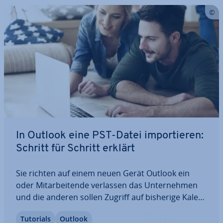
In Outlook eine PST-Datei im­por­tie­ren:
Schritt für Schritt erklärt
Sie richten auf einem neuen Gerät Outlook ein
oder Mit­ar­bei­ten­de verlassen das Un­ter­neh­men
und die anderen sollen Zugriff auf bisherige Ka­len­
der­ein­trä­ge erhalten? Dann sparen Sie Zeit und
Tutorials
Outlook
Aufwand, indem Sie all diese In­for­ma­tio­nen aus