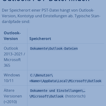
Der Spei­cher­ort einer PST-Datei hängt von Outlook-
Version, Kontotyp und Ein­stel­lun­gen ab. Typische Stan­
dard­pfa­de sind:
Outlook-
Version
Spei­cher­ort
Outlook
Dokumente\Outlook-Dateien
2013–2021 /
Microsoft
365
Windows
C:\Benutzer\
10/11
<Name>\AppData\Local\Microsoft\Outlook
Ältere
Dokumente und Einstellungen\…
Versionen
(his­to­risch)
\Microsoft\Outlook
(<2010)