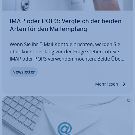
IMAP oder POP3: Vergleich der beiden
Arten für den Mail­emp­fang
Wenn Sie Ihr E-Mail-Konto ein­rich­ten, werden Sie
über kurz oder lang vor der Frage stehen, ob Sie
IMAP oder POP3 verwenden möchten. Beide Über­
tra­gungs­pro­to­kol­le helfen Ihnen beim Empfang
News­let­ter
Ihrer elek­tro­ni­schen Nach­rich­ten. Doch was sind
die Un­ter­schie­de zwischen IMAP und POP3? Und…
Mehr lesen