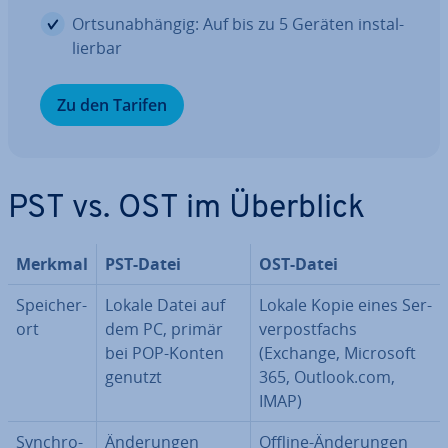
Orts­un­ab­hän­gig: Auf bis zu 5 Geräten in­stal­
lier­bar
Zu den Tarifen
PST vs. OST im Überblick
Merkmal
PST-Datei
OST-Datei
Spei­cher­
Lokale Datei auf
Lokale Kopie eines Ser­
ort
dem PC, primär
ver­post­fachs
bei POP-Konten
(Exchange, Microsoft
genutzt
365, Outlook.com,
IMAP)
Syn­chro­
Än­de­run­gen
Offline-Än­de­run­gen