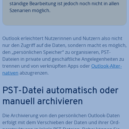
stän­di­ge Be­ar­bei­tung ist jedoch noch nicht in allen
Szenarien möglich.
Outlook er­leich­tert Nut­ze­rin­nen und Nutzern also nicht
nur den Zugriff auf die Daten, sondern macht es möglich,
den „per­sön­li­chen Speicher“ zu or­ga­ni­sie­ren, PST-
Dateien in private und ge­schäft­li­che An­ge­le­gen­hei­ten zu
trennen und von ver­knüpf­ten Apps oder
Outlook-Al­ter­
na­ti­ven
ab­zu­gren­zen.
PST-Datei au­to­ma­tisch oder
manuell ar­chi­vie­ren
Die Ar­chi­vie­rung von den per­sön­li­chen Outlook-Daten
erfolgt mit dem Ver­schie­ben der Daten und ihrer Ord­