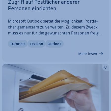
Zugriff auf Post­fä­cher anderer
Personen ein­rich­ten
Microsoft Outlook bietet die Mög­lich­keit, Post­fä­
cher gemeinsam zu verwalten. Zu diesem Zweck
muss es nur für die ge­wünsch­ten Personen frei­ge­
ge­ben werden. An­schlie­ßend können diese aus­ge­
Tutorials
Lexikon
Outlook
wähl­ten User das Postfach dem eigenen Outlook-
Konto hin­zu­fü­gen, um – den erteilten…
Mehr lesen