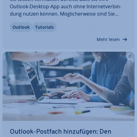
Outlook-Desktop-App auch ohne In­ter­net­ver­bin­
dung nutzen können. Mög­li­cher­wei­se sind Sie
jedoch noch nicht mit dem Outlook-Offline-Modus
Outlook
Tutorials
vertraut. In diesem Artikel zeigen wir Ihnen anhand
einer be­bil­der­ten…
Mehr lesen
Outlook-Postfach hin­zu­fü­gen: Den