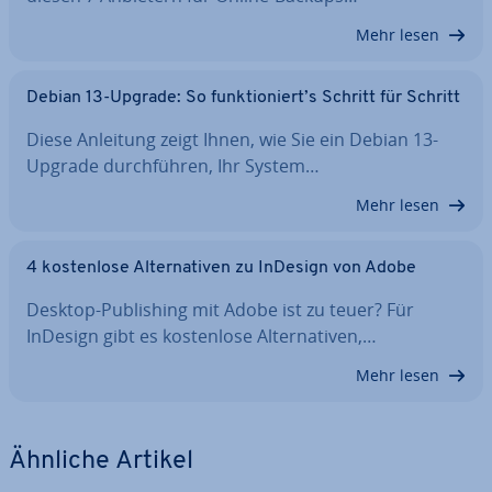
Mehr lesen
Debian 13-Upgrade: So funk­tio­niert’s Schritt für Schritt
Diese Anleitung zeigt Ihnen, wie Sie ein Debian 13-
Upgrade durch­füh­ren, Ihr System…
Mehr lesen
4 kos­ten­lo­se Al­ter­na­ti­ven zu InDesign von Adobe
Desktop-Pu­bli­shing mit Adobe ist zu teuer? Für
InDesign gibt es kos­ten­lo­se Al­ter­na­ti­ven,…
Mehr lesen
Ähnliche Artikel