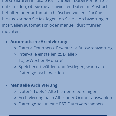
ner­struk­tu­ren in lokale PST-Dateien. Dabei können Sie
ent­schei­den, ob Sie die ar­chi­vier­ten Daten im Postfach
behalten oder au­to­ma­tisch löschen wollen. Darüber
hinaus können Sie festlegen, ob Sie die Ar­chi­vie­rung in
In­ter­val­len au­to­ma­tisch oder manuell durch­füh­ren
möchten.
Au­to­ma­ti­sche Ar­chi­vie­rung
Datei > Optionen > Erweitert > Au­to­Ar­chi­vie­rung
In­ter­val­le ein­stel­len (z. B. alle x
Tage/Wochen/Monate)
Spei­cher­ort wählen und festlegen, wann alte
Daten gelöscht werden
Manuelle Ar­chi­vie­rung
Datei > Tools > Alte Elemente be­rei­ni­gen
Ar­chi­vie­rung nach Alter oder Ordner auswählen
Daten gezielt in eine PST-Datei ver­schie­ben