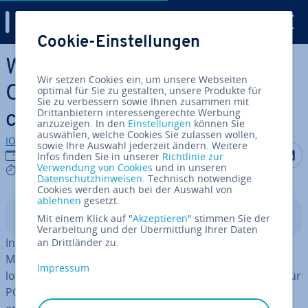
Digital Guide
Cookie-Einstellungen
Zum Haupt­in­halt springen
Was ist eine PST-Datei in
Wir setzen Cookies ein, um unsere Webseiten
Outlook? Bedeutung, Spei­
optimal für Sie zu gestalten, unsere Produkte für
Sie zu verbessern sowie Ihnen zusammen mit
Drittanbietern interessengerechte Werbung
cher­ort & Ar­chi­vie­rung
anzuzeigen. In den
Einstellungen
können Sie
auswählen, welche Cookies Sie zulassen wollen,
IONOS Redaktion
sowie Ihre Auswahl jederzeit ändern. Weitere
Auf Facebo
Auf Tw
A
28.10.2025
Infos finden Sie in unserer
Richtlinie zur
Verwendung von Cookies
und in unseren
4 mins
Datenschutzhinweisen
. Technisch notwendige
Cookies werden auch bei der Auswahl von
ablehnen
gesetzt.
In­halts­ver­zeich­nis
Mit einem Klick auf "
Akzeptieren
" stimmen Sie der
Verarbeitung und der Übermittlung Ihrer Daten
In einer PST-Datei (Personal Storage Table) werden E-
an Drittländer zu.
Mails, Kontakte, Kalender und weitere In­for­ma­tio­nen
Impressum
lokal ge­spei­chert. Sie dient vor allem als Backup-Datei für
POP-Konten oder zur Ar­chi­vie­rung, wenn Post­fä­cher