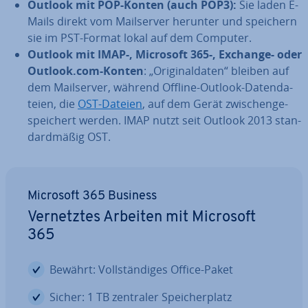
Outlook mit POP-Konten (auch POP3):
Sie laden E-
Mails direkt vom Mail­ser­ver herunter und speichern
sie im PST-Format lokal auf dem Computer.
Outlook mit IMAP-, Microsoft 365-, Exchange- oder
Outlook.com-Konten
: „Ori­gi­nal­da­ten“ bleiben auf
dem Mail­ser­ver, während Offline-Outlook-Da­ten­da­
tei­en, die
OST-Dateien
, auf dem Gerät zwi­schen­ge­
spei­chert werden. IMAP nutzt seit Outlook 2013 stan­
dard­mä­ßig OST.
Microsoft 365 Business
Ver­netz­tes Arbeiten mit Microsoft
365
Bewährt: Voll­stän­di­ges Office-Paket
Sicher: 1 TB zentraler Spei­cher­platz