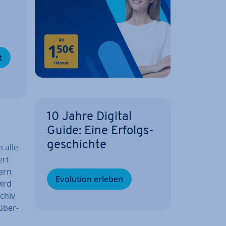
­
t
10 Jahre Digital
Guide: Eine Er­folgs­
ge­schich­te
m alle
ert
ern
Evolution erleben
ird
chiv
über­