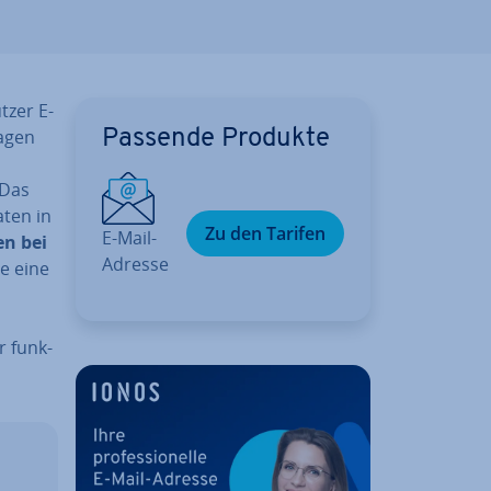
tzer E-
a­gen
Passende Produkte
 Das
aten in
Zu den Tarifen
E-Mail-
en bei
Adresse
e eine
r funk­