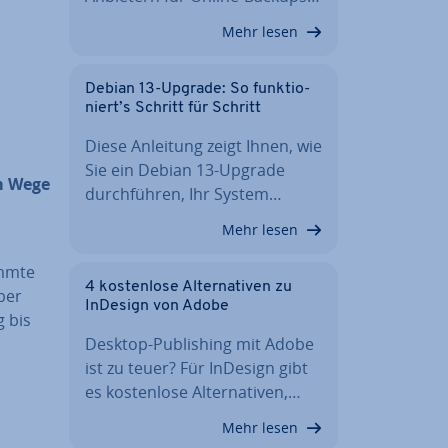
Mehr lesen
Debian 13-Upgrade: So funk­tio­
niert’s Schritt für Schritt
Diese Anleitung zeigt Ihnen, wie
Sie ein Debian 13-Upgrade
m Wege
durch­füh­ren, Ihr System…
Mehr lesen
immte
4 kos­ten­lo­se Al­ter­na­ti­ven zu
über
InDesign von Adobe
g bis
Desktop-Pu­bli­shing mit Adobe
ist zu teuer? Für InDesign gibt
es kos­ten­lo­se Al­ter­na­ti­ven,…
Mehr lesen