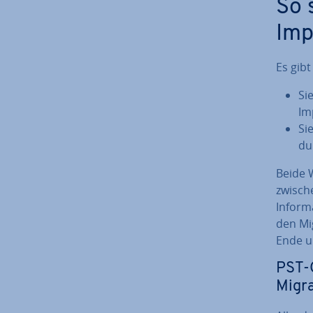
So 
Imp
Es gibt
Si
Im
Si
du
Beide 
zwisch
In­for­
den Mi­
Ende un
PST-
Migra