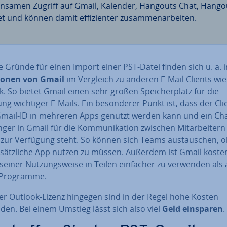
n­sa­men Zugriff auf Gmail, Kalender, Hangouts Chat, Hango
 und können damit ef­fi­zi­en­ter zu­sam­men­ar­bei­ten.
 Gründe für einen Import einer PST-Datei finden sich u. a. 
io­nen von Gmail
im Vergleich zu anderen E-Mail-Clients wie
. So bietet Gmail einen sehr großen Spei­cher­platz für die
ng wichtiger E-Mails. Ein be­son­de­rer Punkt ist, dass der Cli
Gmail-ID in mehreren Apps genutzt werden kann und ein Cha
er in Gmail für die Kom­mu­ni­ka­ti­on zwischen Mit­ar­bei­ter
zur Verfügung steht. So können sich Teams aus­tau­schen, 
­sätz­li­che App nutzen zu müssen. Außerdem ist Gmail koste
seiner Nut­zungs­wei­se in Teilen einfacher zu verwenden als
-Programme.
ner Outlook-Lizenz hingegen sind in der Regel hohe Kosten
den. Bei einem Umstieg lässt sich also viel
Geld einsparen
.