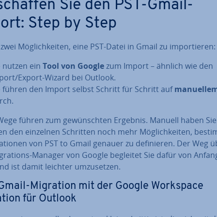
schaffen Sie den PST-Gmail-
ort: Step by Step
 zwei Mög­lich­kei­ten, eine PST-Datei in Gmail zu im­por­tie­ren:
e nutzen ein
Tool von Google
zum Import – ähnlich wie den
port/Export-Wizard bei Outlook.
e führen den Import selbst Schritt für Schritt auf
manuelle
rch.
Wege führen zum ge­wünsch­ten Ergebnis. Manuell haben Sie
en den einzelnen Schritten noch mehr Mög­lich­kei­ten, best
ma­tio­nen von PST to Gmail genauer zu de­fi­nie­ren. Der Weg 
gra­ti­ons-Manager von Google begleitet Sie dafür von Anfan
d ist damit leichter um­zu­set­zen.
Gmail-Migration mit der Google Workspace
tion für Outlook