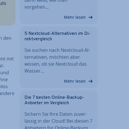
uts
vorgehen…
Mehr lesen
5 Nextcloud-Al­ter­na­ti­ven im Di­
in den
rekt­ver­gleich
Sie suchen nach Nextcloud-Al­
ter­na­ti­ven, möchten aber
ent mit
wissen, ob sie Nextcloud das
t-
Wasser…
n und
ohne
Mehr lesen
nlos
 andere
Die 7 besten Online-Backup-
Anbieter im Vergleich
Sichern Sie Ihre Daten zu­ver­
läs­sig in der Cloud! Bei diesen 7
Anbietern für Online-Backups…