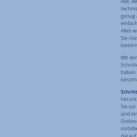
Alle, d
tech­ni
genug 
einfa
Alles w
Sie müs
bie­ter
Mit de
Schritt
haben 
be­stim
Schritt
herunt
Sie zur
und ei
Outloo
in­stal
darauf 