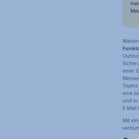
mei
Meet
Weitere
Funk­t
Outlook
Sicheru
einer 
Messeng
Teams 
eine zu
und in 
E-Mail
Mit ei
verbun