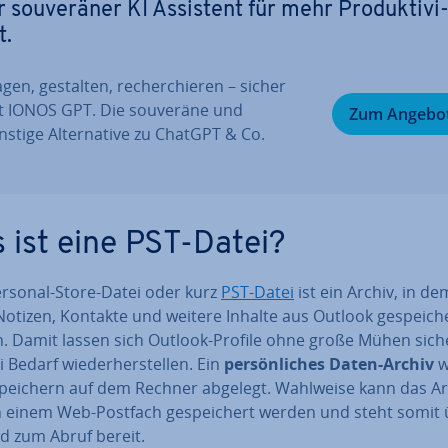
r sou­ve­rä­ner KI Assistent für mehr Pro­duk­ti­vi
t.
gen, gestalten, re­cher­chie­ren – sicher
t IONOS GPT. Die souveräne und
Zum Angebo
stige Al­ter­na­ti­ve zu ChatGPT & Co.
 ist eine PST-Datei?
ersonal-Store-Datei oder kurz
PST-Datei
ist ein Archiv, in de
Notizen, Kontakte und weitere Inhalte aus Outlook ge­spei­ch
. Damit lassen sich Outlook-Profile ohne große Mühen sich
 Bedarf wie­der­her­stel­len. Ein
per­sön­li­ches Daten-Archiv
w
peichern auf dem Rechner abgelegt. Wahlweise kann das Ar
n einem Web-Postfach ge­spei­chert werden und steht somit 
nd zum Abruf bereit.