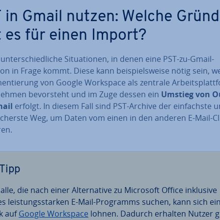
 in Gmail nutzen: Welche Grün
t es für einen Import?
 un­ter­schied­li­che Si­tua­tio­nen, in denen eine PST-zu-Gmail-
on in Frage kommt. Diese kann bei­spiels­wei­se nötig sein, w
men­tie­rung von Google Workspace als zentrale Ar­beits­platt
­neh­men be­vor­steht und im Zuge dessen ein
Umstieg von O
ail
erfolgt. In diesem Fall sind PST-Archive der ein­fachs­te 
icherste Weg, um Daten vom einen in den anderen E-Mail-Cl
ren.
Tipp
alle, die nach einer Al­ter­na­ti­ve zu Microsoft Office inklusive
es leis­tungs­star­ken E-Mail-Programms suchen, kann sich ei
ck auf
Google Workspace
lohnen. Dadurch erhalten Nutzer g