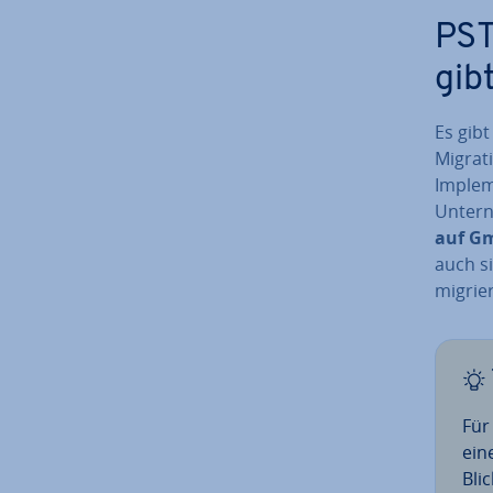
PST
gib
Es gibt
Migrati
Im­ple­
Un­ter
auf Gm
auch s
migrie
Für 
ein
Bli