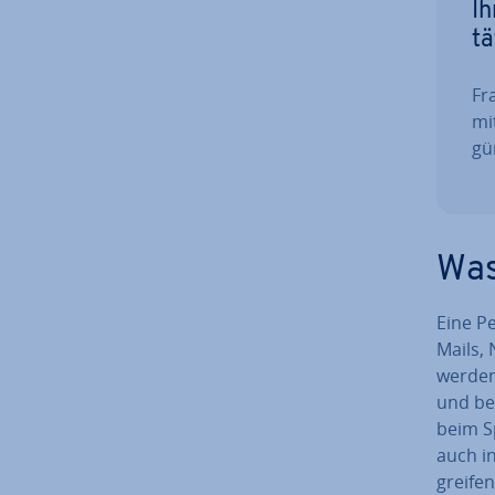
Ih
tä
Fra
mi
gün
Was
Eine P
Mails, 
werden
und bei
beim S
auch i
grei­fe