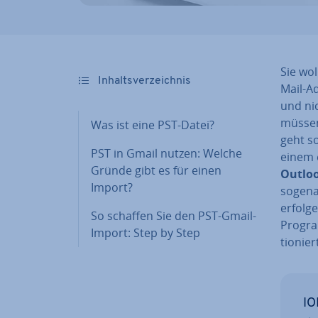
Sie wo
In­halts­ver­zeich­nis
Mail-Ad
und nic
müssen,
Was ist eine PST-Datei?
geht so
PST in Gmail nutzen: Welche
einem 
Gründe gibt es für einen
Outloo
Import?
so­ge­n
erfolge
So schaffen Sie den PST-Gmail-
Program
Import: Step by Step
tio­nier
IO