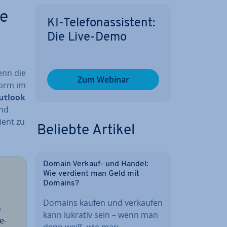
de
KI-Te­le­fon­as­sis­tent:
Die Live-Demo
enn die
Zum Webinar
­form im
utlook
und
ient zu
Beliebte Artikel
Domain Verkauf- und Handel:
Wie verdient man Geld mit
Domains?
Domains kaufen und verkaufen
n
kann lukrativ sein – wenn man
e­
denn weiß, wie man