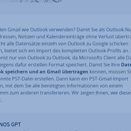
llen Gmail wie Outlook verwenden? Damit Sie als Outlook-Nu
ressen, Notizen und Ka­len­der­ein­trä­ge ohne Verlust über­tr
ht alle Da­ten­sät­ze einzeln von Outlook zu Google schicken
 bietet sich ein Import des kom­plet­ten Outlook-Profils an.
nst nur von Outlook zu Outlook, da Mi­cro­softs Client alle D
eigens dafür erstellen Format speichert. Damit Sie Ihre
Dat
k speichern und an Gmail über­tra­gen
können, müssen Si
ann­te PST-Datei erstellen. Dann kann ein PST-Gmail-Import
n, mit dem Sie alle be­nö­tig­ten In­for­ma­tio­nen von einem
m zum anderen trans­fe­rie­ren. Wir zeigen Ihnen, wie diese
t.
NOS GPT