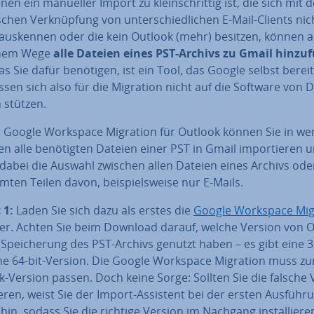
enen ein manueller Import zu klein­schrit­tig ist, die sich mit 
­schen Ver­knüp­fung von un­ter­schied­li­chen E-Mail-Clients nic
auskennen oder die kein Outlook (mehr) besitzen, können a
chem Wege
alle Dateien eines PST-Archivs zu Gmail hin­zu­f
as Sie dafür benötigen, ist ein Tool, das Google selbst be­reit­s
sen sich also für die Migration nicht auf die Software von Dr
n stützen.
r Google Workspace Migration für Outlook können Sie in we
en alle be­nö­tig­ten Dateien einer PST in Gmail im­por­tie­ren 
dabei die Auswahl zwischen allen Dateien eines Archivs ode
m­ten Teilen davon, bei­spiels­wei­se nur E-Mails.
 1:
Laden Sie sich dazu als erstes die
Google Workspace Mig
er. Achten Sie beim Download darauf, welche Version von 
 Spei­che­rung des PST-Archivs genutzt haben – es gibt eine 3
ne 64-bit-Version. Die Google Workspace Migration muss zu
k-Version passen. Doch keine Sorge: Sollten Sie die falsche 
­lie­ren, weist Sie der Import-Assistent bei der ersten Aus­füh­r
hin, sodass Sie die richtige Version im Nachgang in­stal­lie­re