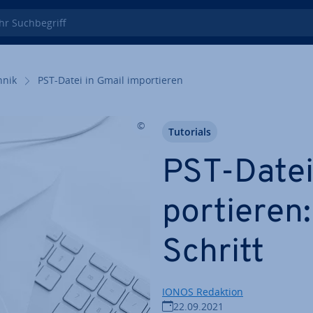
 Such­be­griff
hnik
PST-Datei in Gmail im­por­tie­ren
Tutorials
PST-Datei
por­tie­ren
Schritt
IONOS Redaktion
22.09.2021