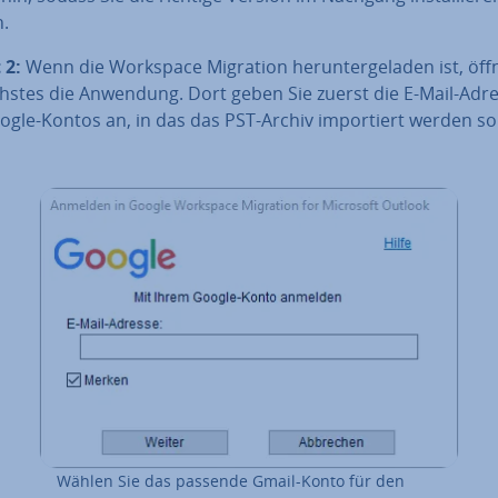
.
 2:
Wenn die Workspace Migration her­un­ter­ge­la­den ist, öff
chstes die Anwendung. Dort geben Sie zuerst die E-Mail-Adr
gle-Kontos an, in das das PST-Archiv im­por­tiert werden sol
Wählen Sie das passende Gmail-Konto für den