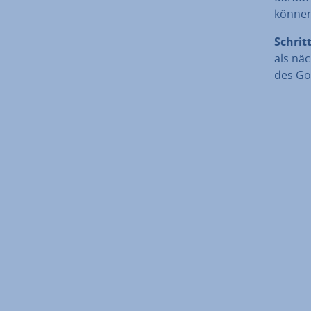
können
Schritt
als nä
des Goo