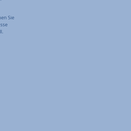
nen Sie
esse
l.