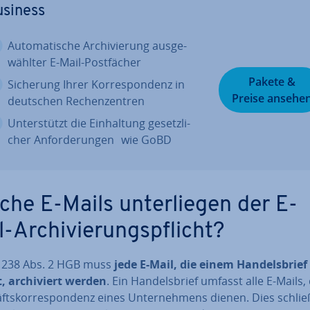
usiness
Au­to­ma­ti­sche Ar­chi­vie­rung aus­ge­
wähl­ter E-Mail-Post­fä­cher
Pakete &
Sicherung Ihrer Kor­re­spon­denz in
Preise ansehe
deutschen Re­chen­zen­tren
Un­ter­stützt die Ein­hal­tung ge­setz­li­
cher An­for­de­run­gen wie GoBD
che E-Mails un­ter­lie­gen der E-
-Ar­chi­vie­rungs­pflicht?
 238 Abs. 2 HGB muss
jede E-Mail, die einem Han­dels­brief
, ar­chi­viert werden
. Ein Han­dels­brief umfasst alle E-Mails,
fts­kor­re­spon­denz eines Un­ter­neh­mens dienen. Dies schli