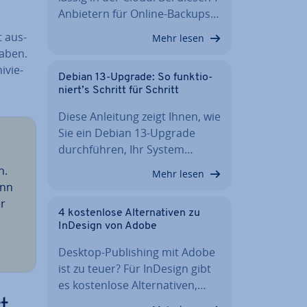
Anbietern für Online-Backups…
t aus­
Mehr lesen
haben.
­vie­
Debian 13-Upgrade: So funk­tio­
niert’s Schritt für Schritt
Diese Anleitung zeigt Ihnen, wie
Sie ein Debian 13-Upgrade
durch­füh­ren, Ihr System…
n.
Mehr lesen
ann
r
4 kos­ten­lo­se Al­ter­na­ti­ven zu
InDesign von Adobe
Desktop-Pu­bli­shing mit Adobe
ist zu teuer? Für InDesign gibt
es kos­ten­lo­se Al­ter­na­ti­ven,…