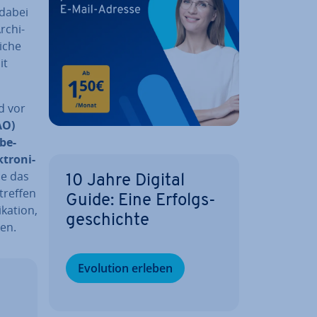
 dabei
­chi­
i­che
it
nd vor
AO)
be­
tro­ni­
ie das
10 Jahre Digital
etreffen
Guide: Eine Er­folgs­
ka­ti­on,
ge­schich­te
men.
Evolution erleben