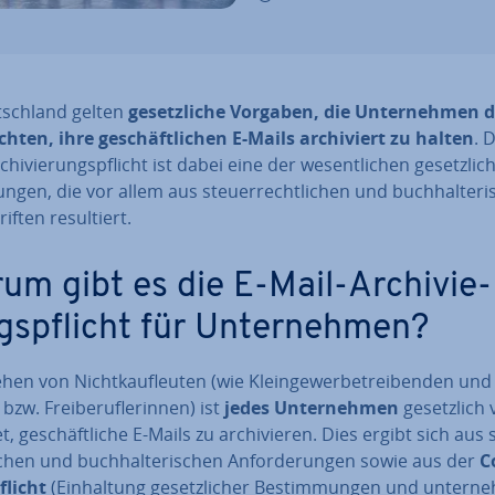
tsch­land gelten
ge­setz­li­che Vorgaben, die Un­ter­neh­men 
ich­ten, ihre ge­schäft­li­chen E-Mails ar­chi­viert zu halten
. 
chi­vie­rungs­pflicht ist dabei eine der we­sent­li­chen ge­setz­li­
run­gen, die vor allem aus steu­er­recht­li­chen und buch­hal­te­ri
if­ten re­sul­tiert.
um gibt es die E-Mail-Ar­chi­vie­
gs­pflicht für Un­ter­neh­men?
en von Nicht­kauf­leu­ten (wie Klein­ge­wer­be­trei­ben­den und 
 bzw. Frei­be­ruf­le­rin­nen) ist
jedes Un­ter­neh­men
ge­setz­lich 
et, ge­schäft­li­che E-Mails zu ar­chi­vie­ren. Dies ergibt sich aus 
i­chen und buch­hal­te­ri­schen An­for­de­run­gen sowie aus der
C
flicht
(Ein­hal­tung ge­setz­li­cher Be­stim­mun­gen und un­ter­n