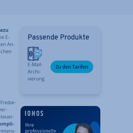
dazu
Die E-
Passende Produkte
chen An­
­schen
E-Mail-
Zu den Tarifen
Ar­chi­
vie­rung
Frei­be­
ver­
steu­er­
om­pli­
eh­mens­