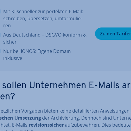
Mit KI schneller zur perfekten E-Mail:
schreiben, über­set­zen, um­for­mu­lie­
ren
Zu den Tarife
Aus Deutsch­land – DSGVO-konform &
sicher
Nur bei IONOS: Eigene Domain
inklusive
 sollen Un­ter­neh­men E-Mails ar­
ren?
setz­li­chen Vorgaben bieten keine de­tail­lier­ten An­wei­sun­gen
i­schen Umsetzung
der Ar­chi­vie­rung. Dennoch sind Un­ter­
ch­tet, E-Mails
re­vi­si­ons­si­cher
auf­zu­be­wah­ren. Dies bedeute