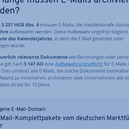
 lange müssen E-Mails ar­chi­vier
den?
ß
§ 257 HGB Abs. 4
müssen E-Mails, die Han­dels­brie­fe dar­stel
ahre
auf­be­wahrt werden. Diese Auf­be­wah­rungs­frist beginnt
de des Ka­len­der­jah­res
, in dem die E-Mail gesendet oder
ngen wurde.
eu­er­lich relevante Dokumente
wie Rech­nun­gen oder Jah­re
se gilt nach
§ 147 AO
eine
Auf­be­wah­rungs­pflicht
für E-Mails
 Dies umfasst alle E-Mails, die solche Dokumente be­inhal­t
wand zu mi­ni­mie­ren, ar­chi­vie­ren viele Un­ter­neh­men alle be­
ails direkt für 10 Jahre.
gene E-Mail-Domain
Mail-Kom­plett­pa­ke­te vom deutschen Markt­f
r