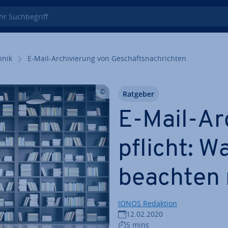
 Such­be­griff
hnik
E-Mail-Ar­chi­vie­rung von Ge­schäfts­nach­rich­ten
Ratgeber
E-Mail-Ar­
pflicht: W
beachten
IONOS Redaktion
12.02.2020
5 mins