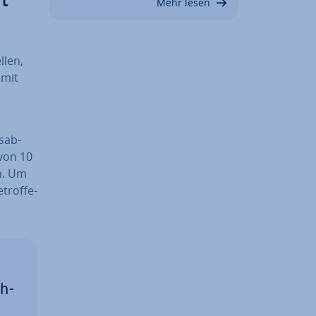
t
Mehr lesen
­len,
 mit
s­ab­
 von 10
en. Um
trof­fe­
üh­