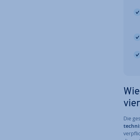
Wie
vie­
Die ge­
tech­n
ver­pfli