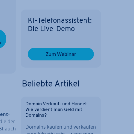
KI-Te­le­fon­as­sis­tent:
Die Live-Demo
n
Zum Webinar
Beliebte Artikel
Domain Verkauf- und Handel:
Wie verdient man Geld mit
 ent­
Domains?
 die der
Domains kaufen und verkaufen
eßt auch
kann lukrativ sein – wenn man