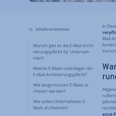
In Deu
In­halts­ver­zeich­nis
ver­pfl
Mail-Ar­
for­de­
Warum gibt es die E-Mail-Ar­chi­
Vor­schr
vie­rungs­pflicht für Un­ter­neh­
men?
War
Welche E-Mails un­ter­lie­gen der
E-Mail-Ar­chi­vie­rungs­pflicht?
run
Wie lange müssen E-Mails ar­
Abgeseh
chi­viert werden?
ruf­lern
Wie sollen Un­ter­neh­men E-
pflich­t
Mails ar­chi­vie­ren?
recht­l
ance-P