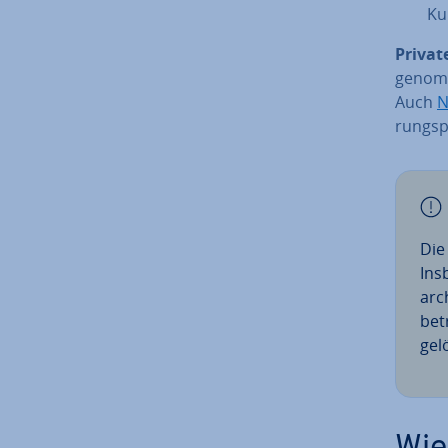
Ku
Privat
ge­nom­
Auch
N
rungs­p
Di
Ins­
ar­
be­
gel