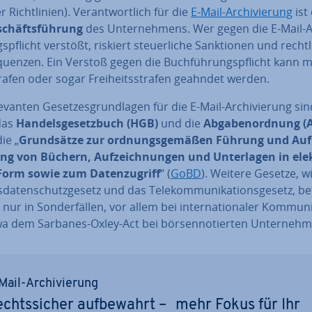
er Richt­li­ni­en). Ver­ant­wort­lich für die
E-Mail-Ar­chi­vie­rung
ist
schäfts­füh­rung
des Un­ter­neh­mens. Wer gegen die E-Mail-Ar
s­pflicht verstößt, riskiert steu­er­li­che Sank­tio­nen und recht­l
quen­zen. Ein Verstoß gegen die Buch­füh­rungs­pflicht kann m
ra­fen oder sogar Frei­heits­stra­fen geahndet werden.
le­van­ten Ge­set­zes­grund­la­gen für die E-Mail-Ar­chi­vie­rung si
das
Han­dels­ge­setz­buch (HGB)
und die
Ab­ga­ben­ord­nung (
ie „
Grund­sät­ze zur ord­nungs­ge­mä­ßen Führung und Auf­
g von Büchern, Auf­zeich­nun­gen und Un­ter­la­gen in elek­
Form sowie zum Da­ten­zu­griff
“ (
GoBD
). Weitere Gesetze, w
­da­ten­schutz­ge­setz und das Te­le­kom­mu­ni­ka­ti­ons­ge­setz, b
nur in Son­der­fäl­len, vor allem bei in­ter­na­tio­na­ler Kom­mu­ni­
a dem Sarbanes-Oxley-Act bei bör­sen­no­tier­ten Un­ter­neh­
Mail-Ar­chi­vie­rung
chts­si­cher auf­be­wahrt – mehr Fokus für Ihr