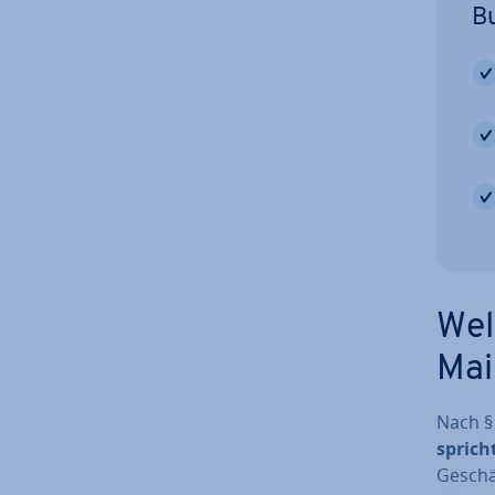
B
Wel
Mail
Nach §
spricht
Ge­schä