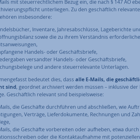
Mails mit steu­er­recht­li­chem Bezug ein, die nach § 147 AO eb
hi­vie­rungs­pflicht un­ter­lie­gen. Zu den ge­schäft­lich re­le­van­t
ehören ins­be­son­de­re:
­dels­bü­cher, Inventare, Jah­res­ab­schlüs­se, La­ge­be­rich­te un
öff­nungs­bi­lanz sowie die zu ihrem Ver­ständ­nis er­for­der­li­ch
ts­an­wei­sun­gen,
p­fan­ge­ne Handels- oder Ge­schäfts­brie­fe,
­der­ga­ben ver­sand­ter Handels- oder Ge­schäfts­brie­fe,
chungs­be­le­ge und andere steu­er­re­le­van­te Un­ter­la­gen.
men­ge­fasst bedeutet dies, dass
alle E-Mails, die ge­schäft­l
nt sind
, geordnet ar­chi­viert werden müssen – inklusive der D
ge. Ge­schäft­lich relevant sind bei­spiels­wei­se:
Mails, die Geschäfte durch­füh­ren und ab­schlie­ßen, wie Auf­tr
­ti­gun­gen, Verträge, Lie­fer­do­ku­men­te, Rech­nun­gen und Zah
le­ge,
Mails, die Geschäfte vor­be­rei­ten oder aufheben, etwa durch 
ti­ons­schrei­ben oder die Kon­takt­auf­nah­me mit po­ten­zi­el­len