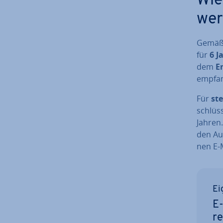
Wie
wer
Gemä
für
6 J
dem
En
empfa
Für
st
schlüs­
Jahren.
den Auf
nen E-M
Ei
E-
re