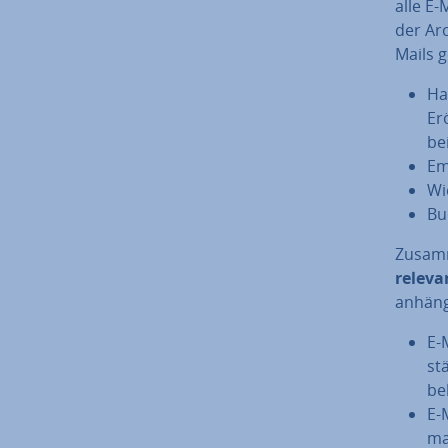
alle E-
der Ar­c
Mails g
Han
Er­
bei
Em
Wie
Bu­
Zu­sam­
releva
an­hän­
E-
stä
be­
E-
ma­