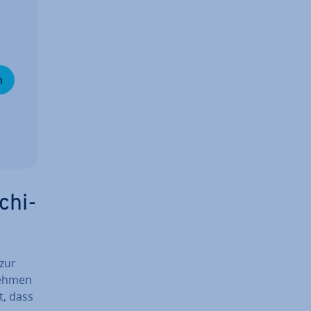
n
chi­
 zur
neh­men
t, dass