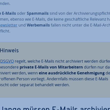
nden.
e E-Mails
oder
Spammails
sind von der Ar­chi­vie­rungs­pflich
men, ebenso wie E-Mails, die keine ge­schäft­li­che Relevanz 
ews­let­ter
und
Wer­be­mails
fallen nicht unter die E-Mail-Ar­chi
flicht.
Hinweis
e
DSGVO
regelt, welche E-Mails nicht ar­chi­viert werden dürfe
be­son­de­re
private E-Mails von Mit­ar­bei­tern
dürfen nur d
chi­viert werden, wenn
eine aus­drück­li­che Ge­neh­mi­gung
de
trof­fe­nen Person vorliegt. An­dern­falls müssen diese E-Mails
öscht oder separat behandelt werden.