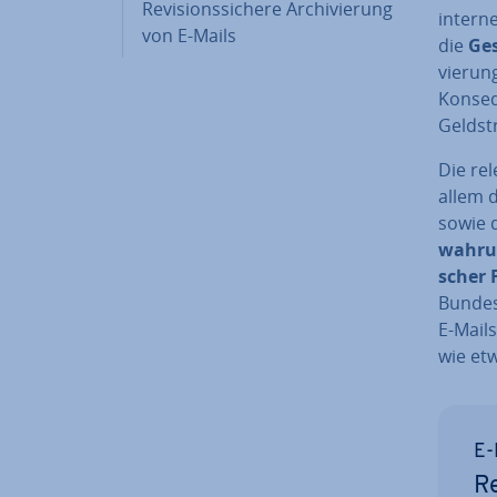
Re­vi­si­ons­si­che­re Ar­chi­vie­rung
in­ter­n
von E-Mails
die
Ge­
vie­rung
Kon­se­
Geld­st
Die re­
allem 
sowie d
wah­run
scher 
Bun­des
E-Mails 
wie etw
E-
Re