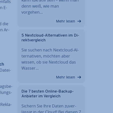
enfalls
denn weiß, wie man
en E-
vorgehen…
Mehr lesen
d die
en Ar­
5 Nextcloud-Al­ter­na­ti­ven im Di­
rekt­ver­gleich
Sie suchen nach Nextcloud-Al­
ter­na­ti­ven, möchten aber
wissen, ob sie Nextcloud das
ich
Wasser…
a­tei­
Mehr lesen
ags­be­
­lungs­
Die 7 besten Online-Backup-
Anbieter im Vergleich
Re­kla­
Sichern Sie Ihre Daten zu­ver­
läs­sig in der Cloud! Bei diesen 7