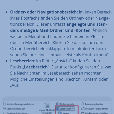
Ordner- oder Na­vi­ga­ti­ons­be­reich
: Im linken Bereich
Ihres Postfachs finden Sie den Ordner- oder Na­vi­ga­
ti­ons­be­reich. Dieser umfasst
angelegte und stan­
dard­mä­ßi­ge E-Mail-Ordner und -Konten
. Ähnlich
wie beim Menüband finden Sie hier einen Pfeil im
oberen Men­über­eich. Klicken Sie darauf, um den
Ord­ner­be­reich ein­zu­klap­pen. In mi­ni­mier­ter Form
sehen Sie nur eine schmale Leiste als Kon­text­me­nü.
Le­se­be­reich
: Im Reiter „Ansicht“ finden Sie den
Punkt „
Le­se­be­reich
“. Darunter kon­fi­gu­rie­ren Sie, wie
Sie Nach­rich­ten im Le­se­be­reich sehen möchten.
Mögliche Ein­stel­lun­gen sind „Rechts“, „Unten“ oder
„Aus“.