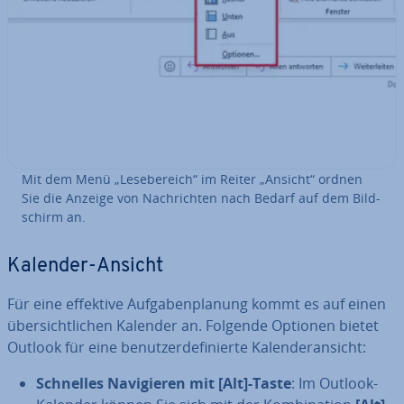
Mit dem Menü „Le­se­be­reich“ im Reiter „Ansicht“ ordnen
Sie die Anzeige von Nach­rich­ten nach Bedarf auf dem Bild­
schirm an.
Kalender-Ansicht
Für eine effektive Auf­ga­ben­pla­nung kommt es auf einen
über­sicht­li­chen Kalender an. Folgende Optionen bietet
Outlook für eine be­nut­zer­de­fi­nier­te Ka­len­der­an­sicht:
Schnelles Na­vi­gie­ren mit [Alt]-Taste
: Im Outlook-