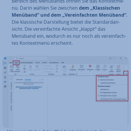
Bereich des Menübands öffnen Sie das Kon­text­me­
nü. Darin wählen Sie zwischen
dem „Klas­si­schen
Menüband“ und dem „Ver­ein­fach­ten Menüband“
.
Die klas­si­sche Dar­stel­lung bietet die Stan­dardan­
sicht. Die ver­ein­fach­te Ansicht „klappt“ das
Menüband ein, wodurch es nur noch als ver­ein­fach­
tes Kon­text­me­nü erscheint.