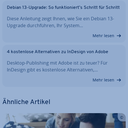
Debian 13-Upgrade: So funk­tio­niert’s Schritt für Schritt
Diese Anleitung zeigt Ihnen, wie Sie ein Debian 13-
Upgrade durch­füh­ren, Ihr System…
Mehr lesen
4 kos­ten­lo­se Al­ter­na­ti­ven zu InDesign von Adobe
Desktop-Pu­bli­shing mit Adobe ist zu teuer? Für
InDesign gibt es kos­ten­lo­se Al­ter­na­ti­ven,…
Mehr lesen
Ähnliche Artikel