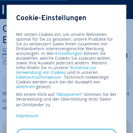
Digital Guide
Cookie-Einstellungen
Zum Haupt­in­halt springen
Outlook-Ansicht ändern: Alle
Wir setzen Cookies ein, um unsere Webseiten
Ein­stel­lun­gen im Überblick
optimal für Sie zu gestalten, unsere Produkte für
Sie zu verbessern sowie Ihnen zusammen mit
Drittanbietern interessengerechte Werbung
IONOS Redaktion
anzuzeigen. In den
Einstellungen
können Sie
Auf Facebo
Auf Tw
A
25.04.2023
auswählen, welche Cookies Sie zulassen wollen,
7 mins
sowie Ihre Auswahl jederzeit ändern. Weitere
Infos finden Sie in unserer
Richtlinie zur
Verwendung von Cookies
und in unseren
Datenschutzhinweisen
. Technisch notwendige
Cookies werden auch bei der Auswahl von
In­halts­ver­zeich­nis
ablehnen
gesetzt.
Wenn Ihnen Ihr Outlook-Postfach in der Stan­dardan­sicht
Mit einem Klick auf "
Akzeptieren
" stimmen Sie der
Verarbeitung und der Übermittlung Ihrer Daten
nicht gefällt, dann passen Sie es einfach an. Wir zeigen,
an Drittländer zu.
wie Sie flexibel Ihre Outlook-Ansicht ändern.
Impressum
Tipp