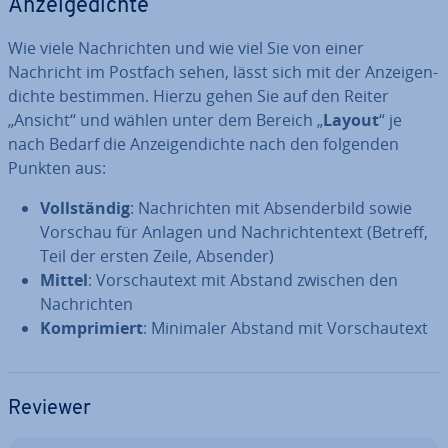
An­zei­ge­dich­te
Wie viele Nach­rich­ten und wie viel Sie von einer
Nachricht im Postfach sehen, lässt sich mit der An­zei­gen­
dich­te bestimmen. Hierzu gehen Sie auf den Reiter
„Ansicht“ und wählen unter dem Bereich „
Layout
“ je
nach Bedarf die An­zei­gen­dich­te nach den folgenden
Punkten aus:
Voll­stän­dig
: Nach­rich­ten mit Ab­sen­der­bild sowie
Vorschau für Anlagen und Nach­rich­ten­text (Betreff,
Teil der ersten Zeile, Absender)
Mittel
: Vor­schau­t­ext mit Abstand zwischen den
Nach­rich­ten
Kom­pri­miert
: Minimaler Abstand mit Vor­schau­t­ext
Reviewer