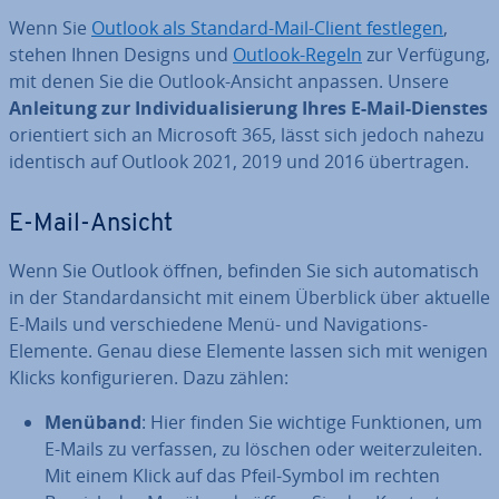
Wenn Sie
Outlook als Standard-Mail-Client festlegen
,
stehen Ihnen Designs und
Outlook-Regeln
zur Verfügung,
mit denen Sie die Outlook-Ansicht anpassen. Unsere
Anleitung zur In­di­vi­dua­li­sie­rung Ihres E-Mail-Dienstes
ori­en­tiert sich an Microsoft 365, lässt sich jedoch nahezu
identisch auf Outlook 2021, 2019 und 2016 über­tra­gen.
E-Mail-Ansicht
Wenn Sie Outlook öffnen, befinden Sie sich au­to­ma­tisch
in der Stan­dardan­sicht mit einem Überblick über aktuelle
E-Mails und ver­schie­de­ne Menü- und Na­vi­ga­ti­ons-
Elemente. Genau diese Elemente lassen sich mit wenigen
Klicks kon­fi­gu­rie­ren. Dazu zählen:
Menüband
: Hier finden Sie wichtige Funk­tio­nen, um
E-Mails zu verfassen, zu löschen oder wei­ter­zu­lei­ten.
Mit einem Klick auf das Pfeil-Symbol im rechten