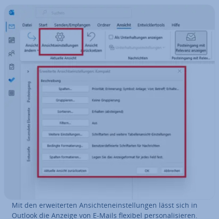
Mit den er­wei­ter­ten An­sich­ten­ein­stel­lun­gen lässt sich in
Outlook die Anzeige von E-Mails flexibel per­so­na­li­sie­ren.