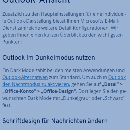
Outlook-Ansicht
Zu­sätz­lich zu den Haupt­ein­stel­lun­gen für eine in­di­vi­du­el­
le Outlook-Dar­stel­lung bietet Ihnen Mi­cro­softs E-Mail-
Dienst zahl­rei­che weitere Detail-Kon­fi­gu­ra­tio­nen. Wir
geben Ihnen einen kurzen Überblick zu den wich­tigs­ten
Punkten:
Outlook im Dun­kel­mo­dus nutzen
Ein Dark Mode zählt bei den meisten An­wen­dun­gen und
Outlook-Al­ter­na­ti­ven
zum Standard. Um auch in
Outlook
den Nacht­mo­dus zu ak­ti­vie­ren
, gehen Sie auf
„Datei“ >
„Office-Konto“ > „Office-Design“
. Dort legen Sie den ge­
wünsch­ten Dark Mode mit „Dun­kel­grau“ oder „Schwarz“
fest.
Schrift­de­sign für Nach­rich­ten ändern