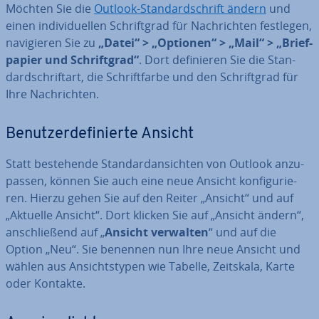
Möchten Sie die
Outlook-Stan­dard­schrift ändern
und
einen in­di­vi­du­el­len Schrift­grad für Nach­rich­ten festlegen,
na­vi­gie­ren Sie zu
„Datei“ > „Optionen“ > „Mail“ > „Brief­
pa­pier und Schrift­grad“
. Dort de­fi­nie­ren Sie die Stan­
dard­schrift­art, die Schrift­far­be und den Schrift­grad für
Ihre Nach­rich­ten.
Be­nut­zer­de­fi­nier­te Ansicht
Statt be­stehen­de Stan­dardan­sich­ten von Outlook an­zu­
pas­sen, können Sie auch eine neue Ansicht kon­fi­gu­rie­
ren. Hierzu gehen Sie auf den Reiter „Ansicht“ und auf
„Aktuelle Ansicht“. Dort klicken Sie auf „Ansicht ändern“,
an­schlie­ßend auf „
Ansicht verwalten
“ und auf die
Option „Neu“. Sie benennen nun Ihre neue Ansicht und
wählen aus An­sichts­ty­pen wie Tabelle, Zeitskala, Karte
oder Kontakte.