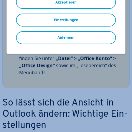
Akzeptieren
Für Schell­le­ser: Outlook-Ansichten ändern
Einstellungen
Ändern Sie die Ansichten für das Outlook-E-
Mail-Fach, Kalender, Kontakte und Aufgaben
über das Menüband im Reiter „
Ansicht
“ und
Ablehnen
unter dem Punkt „
An­sich­ten­ein­stel­lun­gen
“
Weitere Kon­fi­gu­ra­tio­nen für Ihr Office-Design
finden Sie unter
„Datei“ > „Office-Konto“ >
„Office-Design“
sowie im „Le­se­be­reich“ des
Menübands.
So lässt sich die Ansicht in
Outlook ändern: Wichtige Ein­
stel­lun­gen