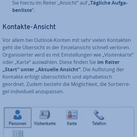
Sie hierzu im Reiter „Ansicht“ auf „
Tägliche Auf­ga­
ben­lis­te
“.
Kontakte-Ansicht
Vor allem bei Outlook-Konten mit sehr vielen Kontakten
geht die Übersicht in der Ein­zel­an­sicht schnell verloren.
Or­ga­ni­sier­ter wird es mit Ein­stel­lun­gen wie „Vi­si­ten­kar­te“
oder „Karte“ auswählen. Diese finden Sie
im Reiter
„Start“ unter „Aktuelle Ansicht“
. Die Auf­lis­tung der
Kontakte erfolgt über­sicht­lich und al­pha­be­tisch
geordnet. Zudem besteht die Mög­lich­keit, die Sor­tier­re­
gel in­di­vi­du­ell an­zu­pas­sen.