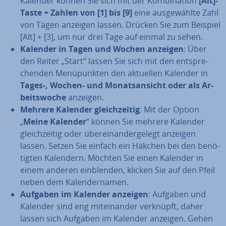
Kalender können Sie sich mit der Kom­bi­na­ti­on
[Alt]-
Taste + Zahlen von [1] bis [9]
eine aus­ge­wähl­te Zahl
von Tagen anzeigen lassen. Drücken Sie zum Beispiel
[Alt] + [3], um nur drei Tage auf einmal zu sehen.
Kalender in Tagen und Wochen anzeigen
: Über
den Reiter „Start“ lassen Sie sich mit den ent­spre­
chen­den Me­nü­punk­ten den aktuellen Kalender in
Tages-, Wochen- und Mo­nats­an­sicht oder als Ar­
beits­wo­che
anzeigen.
Mehrere Kalender gleich­zei­tig
: Mit der Option
„
Meine Kalender
“ können Sie mehrere Kalender
gleich­zei­tig oder über­ein­an­der­ge­legt anzeigen
lassen. Setzen Sie einfach ein Häkchen bei den be­nö­
tig­ten Kalendern. Möchten Sie einen Kalender in
einem anderen ein­blen­den, klicken Sie auf den Pfeil
neben dem Ka­len­der­na­men.
Aufgaben im Kalender anzeigen
: Aufgaben und
Kalender sind eng mit­ein­an­der verknüpft, daher
lassen sich Aufgaben im Kalender anzeigen. Gehen