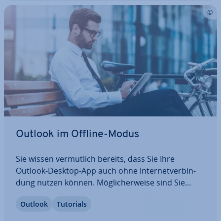
Outlook im Offline-Modus
Sie wissen ver­mut­lich bereits, dass Sie Ihre
Outlook-Desktop-App auch ohne In­ter­net­ver­bin­
dung nutzen können. Mög­li­cher­wei­se sind Sie
jedoch noch nicht mit dem Outlook-Offline-Modus
Outlook
Tutorials
vertraut. In diesem Artikel zeigen wir Ihnen anhand
einer be­bil­der­ten…