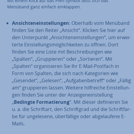
Mit einem Klick auf das Pfeil-Symbol lässt sich das
Menüband ganz einfach ein­klap­pen.
An­sich­ten­ein­stel­lun­gen
: Oberhalb vom Menüband
finden Sie den Reiter „Ansicht“. Klicken Sie hier auf
den Un­ter­punkt „An­sich­ten­ein­stel­lun­gen“, um er­wei­
ter­te Ein­stel­lungs­mög­lich­kei­ten zu öffnen. Dort
finden Sie eine Liste mit Be­schrei­bun­gen wie
„Spalten“, „Grup­pie­ren“ oder „Sortieren“. Mit
„Spalten“ or­ga­ni­sie­ren Sie Ihr E-Mail-Postfach in
Form von Spalten, die sich nach Ka­te­go­rien wie
„Gesendet“, „Gelesen“, „Auf­ga­ben­be­treff“ oder „Fällig
am“ grup­pie­ren lassen. Weitere hilf­rei­che Ein­stel­lun­
gen finden Sie unter der An­zei­gen­ein­stel­lung
„
Bedingte For­ma­tie­rung
“. Mit dieser de­fi­nie­ren Sie
u. a. die Schrift­art, den Schrift­grad und die Schrift­far­
be für un­ge­le­se­ne, über­fäl­li­ge oder ab­ge­lau­fe­ne E-
Mails.