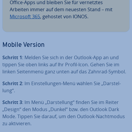
Office-Apps und bleiben Sie für ver­netz­tes
Arbeiten immer auf dem neuesten Stand – mit
Microsoft 365
, gehostet von IONOS.
Mobile Version
Schritt 1
: Melden Sie sich in der Outlook-App an und
tippen Sie oben links auf Ihr Profil-Icon. Gehen Sie im
linken Sei­ten­me­nü ganz unten auf das Zahnrad-Symbol.
Schritt 2
: Im Ein­stel­lun­gen-Menü wählen Sie „Dar­stel­
lung“.
Schritt 3
: Im Menü „Dar­stel­lung“ finden Sie im Reiter
„Design“ den Modus „Dunkel“ bzw. den Outlook Dark
Mode. Tippen Sie darauf, um den Outlook-Nacht­mo­dus
zu ak­ti­vie­ren.