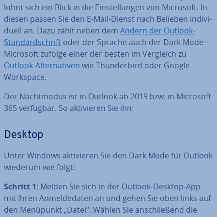
lohnt sich ein Blick in die Ein­stel­lun­gen von Microsoft. In
diesen passen Sie den E-Mail-Dienst nach Belieben in­di­vi­
du­ell an. Dazu zählt neben dem
Ändern der Outlook-
Stan­dard­schrift
oder der Sprache auch der Dark Mode –
Microsoft zufolge einer der besten im Vergleich zu
Outlook-Al­ter­na­ti­ven
wie Thun­der­bird oder Google
Workspace.
Der Nacht­mo­dus ist in Outlook ab 2019 bzw. in Microsoft
365 verfügbar. So ak­ti­vie­ren Sie ihn:
Desktop
Unter Windows ak­ti­vie­ren Sie den Dark Mode für Outlook
wiederum wie folgt:
Schritt 1
: Melden Sie sich in der Outlook-Desktop-App
mit Ihren An­mel­de­da­ten an und gehen Sie oben links auf
den Menüpunkt „Datei“. Wählen Sie an­schlie­ßend die