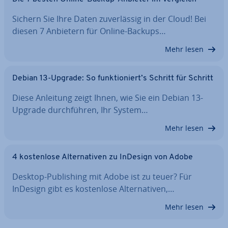
Sichern Sie Ihre Daten zu­ver­läs­sig in der Cloud! Bei
diesen 7 Anbietern für Online-Backups…
Mehr lesen
Debian 13-Upgrade: So funk­tio­niert’s Schritt für Schritt
Diese Anleitung zeigt Ihnen, wie Sie ein Debian 13-
Upgrade durch­füh­ren, Ihr System…
Mehr lesen
4 kos­ten­lo­se Al­ter­na­ti­ven zu InDesign von Adobe
Desktop-Pu­bli­shing mit Adobe ist zu teuer? Für
InDesign gibt es kos­ten­lo­se Al­ter­na­ti­ven,…
Mehr lesen