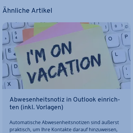
Ähnliche Artikel
Ab­we­sen­heits­no­tiz in Outlook ein­rich­
ten (inkl. Vorlagen)
Au­to­ma­ti­sche Ab­we­sen­heits­no­ti­zen sind äußerst
praktisch, um Ihre Kontakte darauf hin­zu­wei­sen,