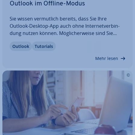
Outlook im Offline-Modus
Sie wissen ver­mut­lich bereits, dass Sie Ihre
Outlook-Desktop-App auch ohne In­ter­net­ver­bin­
dung nutzen können. Mög­li­cher­wei­se sind Sie
jedoch noch nicht mit dem Outlook-Offline-Modus
Outlook
Tutorials
vertraut. In diesem Artikel zeigen wir Ihnen anhand
einer be­bil­der­ten…
Mehr lesen