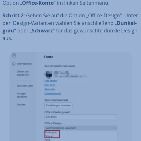
Option „
Office-Konto
“ im linken Sei­ten­me­nü.
Schritt 2
: Gehen Sie auf die Option „Office-Design“. Unter
den Design-Varianten wählen Sie an­schlie­ßend „
Dun­kel­
grau
“ oder „
Schwarz
“ für das ge­wünsch­te dunkle Design
aus.