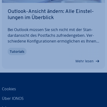
Outlook-Ansicht ändern: Alle Ein­stel­
lun­gen im Überblick
Bei Outlook müssen Sie sich nicht mit der Stan­
dardan­sicht des Postfachs zu­frie­den­ge­ben. Ver­
schie­de­ne Kon­fi­gu­ra­tio­nen er­mög­li­chen es Ihnen,
die Outlook-Ansicht zu ändern und an­zu­pas­sen.
Tutorials
Dazu zählen die E-Mail-Ansicht oder auch die Dar­
stel­lung des Kalenders und der Kontakte. Wir…
Mehr lesen
Cookies
Über IONOS