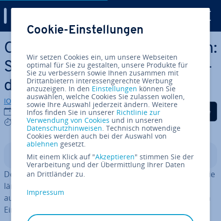
Digital Guide
Cookie-Einstellungen
Zum Haupt­in­halt springen
Outlook Dark Mode ein­stel­len:
Wir setzen Cookies ein, um unsere Webseiten
So nutzen Sie den Dun­kel­mo­
optimal für Sie zu gestalten, unsere Produkte für
Sie zu verbessern sowie Ihnen zusammen mit
Drittanbietern interessengerechte Werbung
dus
anzuzeigen. In den
Einstellungen
können Sie
auswählen, welche Cookies Sie zulassen wollen,
IONOS Redaktion
sowie Ihre Auswahl jederzeit ändern. Weitere
Auf Facebook teilen
Auf Twitter teilen
Auf LinkedIn tei
25.04.2023
Infos finden Sie in unserer
Richtlinie zur
Verwendung von Cookies
und in unseren
5 mins
Datenschutzhinweisen
. Technisch notwendige
Cookies werden auch bei der Auswahl von
ablehnen
gesetzt.
In­halts­ver­zeich­nis
Mit einem Klick auf "
Akzeptieren
" stimmen Sie der
Verarbeitung und der Übermittlung Ihrer Daten
Der Outlook-Dun­kel­mo­dus entlastet die Augen, wenn Sie
an Drittländer zu.
länger am Bild­schirm sitzen müssen. Sowohl am PC als
Impressum
auch in der App lässt sich der Dark Mode einfach in den
Ein­stel­lun­gen ak­ti­vie­ren.