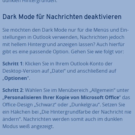
dunklen Hin­ter­grün­den.
Dark Mode für Nach­rich­ten de­ak­ti­vie­ren
Sie möchten den Dark Mode nur für die Menüs und Ein­
stel­lun­gen in Outlook verwenden, Nach­rich­ten jedoch
mit hellem Hin­ter­grund anzeigen lassen? Auch hierfür
gibt es eine passende Option. Gehen Sie wie folgt vor:
Schritt 1
: Klicken Sie in Ihrem Outlook-Konto der
Desktop-Version auf „Datei“ und an­schlie­ßend auf
„
Optionen
“.
Schritt 2
: Wählen Sie im Men­über­eich „Allgemein“ unter
„
Per­so­na­li­sie­ren Ihrer Kopie von Microsoft Office
“ das
Office-Design „Schwarz“ oder „Dun­kel­grau“. Setzen Sie
ein Häkchen bei „Die Hin­ter­grund­far­be der Nachricht nie
ändern“. Nach­rich­ten werden somit auch im dunklen
Modus weiß angezeigt.