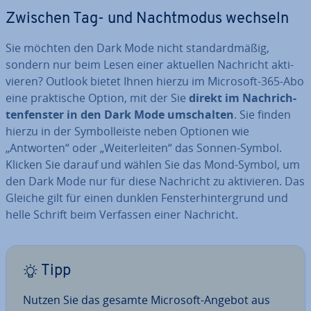
Zwischen Tag- und Nacht­mo­dus wechseln
Sie möchten den Dark Mode nicht stan­dard­mä­ßig,
sondern nur beim Lesen einer aktuellen Nachricht ak­ti­
vie­ren? Outlook bietet Ihnen hierzu im Microsoft-365-Abo
eine prak­ti­sche Option, mit der Sie
direkt im Nach­rich­
ten­fens­ter in den Dark Mode um­schal­ten
. Sie finden
hierzu in der Sym­bol­leis­te neben Optionen wie
„Antworten“ oder „Wei­ter­lei­ten“ das Sonnen-Symbol.
Klicken Sie darauf und wählen Sie das Mond-Symbol, um
den Dark Mode nur für diese Nachricht zu ak­ti­vie­ren. Das
Gleiche gilt für einen dunklen Fens­ter­hin­ter­grund und
helle Schrift beim Verfassen einer Nachricht.
Tipp
Nutzen Sie das gesamte Microsoft-Angebot aus