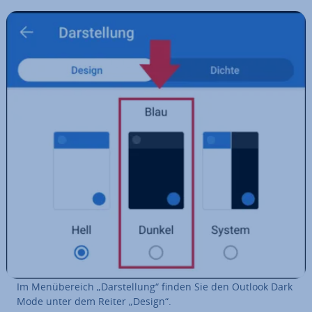
Im Men­über­eich „Dar­stel­lung“ finden Sie den Outlook Dark
Mode unter dem Reiter „Design“.