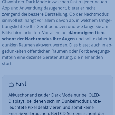
Obwohl der Dark Mode in­zwi­schen fast zu jeder neuen
App und Anwendung da­zu­ge­hört, bietet er nicht
zwingend die bessere Dar­stel­lung. Ob der Nacht­mo­dus
sinnvoll ist, hängt vor allem davon ab, in welchem Um­ge­
bungs­licht Sie Ihr Gerät benutzen und wie lange Sie am
Bild­schirm arbeiten. Vor allem bei
dämmrigem Licht
schont der Nacht­mo­dus Ihre Augen
und sollte daher in
dunklen Räumen aktiviert werden. Dies bietet auch in ab­
ge­dun­kel­ten öf­fent­li­chen Räumen oder Fort­be­we­gungs­
mit­teln eine dezente Ge­rä­te­nut­zung, die niemanden
stört.
Fakt
Ak­ku­scho­nend ist der Dark Mode nur bei OLED-
Displays, bei denen sich im Dun­kel­mo­dus un­be­
leuch­te­te Pixel de­ak­ti­vie­ren und somit keine
Energie ver­brau­chen. Bei LCD-Screens schont der