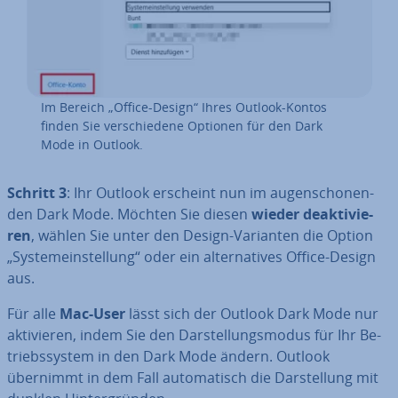
Im Bereich „Office-Design“ Ihres Outlook-Kontos
finden Sie ver­schie­de­ne Optionen für den Dark
Mode in Outlook.
Schritt 3
: Ihr Outlook erscheint nun im au­gen­scho­nen­
den Dark Mode. Möchten Sie diesen
wieder de­ak­ti­vie­
ren
, wählen Sie unter den Design-Varianten die Option
„Sys­tem­ein­stel­lung“ oder ein al­ter­na­ti­ves Office-Design
aus.
Für alle
Mac-User
lässt sich der Outlook Dark Mode nur
ak­ti­vie­ren, indem Sie den Dar­stel­lungs­mo­dus für Ihr Be­
triebs­sys­tem in den Dark Mode ändern. Outlook
übernimmt in dem Fall au­to­ma­tisch die Dar­stel­lung mit