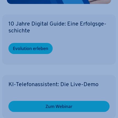
10 Jahre Digital Guide: Eine Er­folgs­ge­
schich­te
Evolution erleben
KI-Te­le­fon­as­sis­tent: Die Live-Demo
Zum Webinar