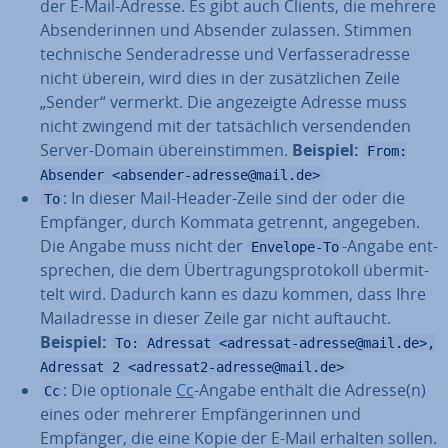
der E-Mail-Adresse. Es gibt auch Clients, die mehrere
Ab­sen­de­rin­nen und Absender zulassen. Stimmen
tech­ni­sche Sen­der­adres­se und Ver­fas­ser­adres­se
nicht überein, wird dies in der zu­sätz­li­chen Zeile
„Sender“ vermerkt. Die an­ge­zeig­te Adresse muss
nicht zwingend mit der tat­säch­lich ver­sen­den­den
Server-Domain über­ein­stim­men.
Beispiel:
From:
Absender <absender-adresse@mail.de>
: In dieser Mail-Header-Zeile sind der oder die
To
Empfänger, durch Kommata getrennt, angegeben.
Die Angabe muss nicht der
-Angabe ent­
Envelope-To
spre­chen, die dem Über­tra­gungs­pro­to­koll über­mit­
telt wird. Dadurch kann es dazu kommen, dass Ihre
Mail­adres­se in dieser Zeile gar nicht auftaucht.
Beispiel:
To: Adressat <adressat-adresse@mail.de>,
Adressat 2 <adressat2-adresse@mail.de>
: Die optionale
Cc
-Angabe enthält die Adresse(n)
Cc
eines oder mehrerer Emp­fän­ge­rin­nen und
Empfänger, die eine Kopie der E-Mail erhalten sollen.