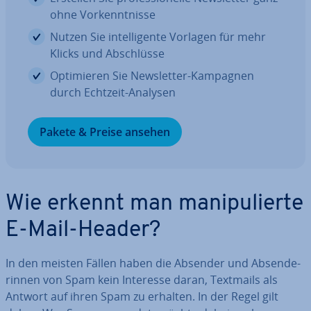
ohne Vor­kennt­nis­se
Nutzen Sie in­tel­li­gen­te Vorlagen für mehr
Klicks und Ab­schlüs­se
Op­ti­mie­ren Sie News­let­ter-Kampagnen
durch Echtzeit-Analysen
Pakete & Preise ansehen
Wie erkennt man ma­ni­pu­lier­te
E-Mail-Header?
In den meisten Fällen haben die Absender und Ab­sen­de­
rin­nen von Spam kein Interesse daran, Textmails als
Antwort auf ihren Spam zu erhalten. In der Regel gilt