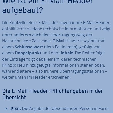
Wie ist ein E-Mail-Header
aufgebaut?
Die Kopfzeile einer E-Mail, der so­ge­nann­te E-Mail-Header,
enthält ver­schie­de­ne tech­ni­sche In­for­ma­tio­nen und zeigt
unter anderem auch den Über­tra­gungs­weg der
Nachricht. Jede Zeile eines E-Mail-Headers beginnt mit
einem
Schlüs­sel­wort
(dem Feldnamen), gefolgt von
einem
Dop­pel­punkt
und dem
Inhalt
. Die Rei­hen­fol­ge
der Einträge folgt dabei einem klaren tech­ni­schen
Prinzip: Neu hin­zu­ge­füg­te In­for­ma­tio­nen stehen oben,
während ältere – also frühere Über­tra­gungs­sta­tio­nen –
weiter unten im Header er­schei­nen.
Die E-Mail-Header-Pflicht­an­ga­ben in der
Übersicht
: Die Angabe der ab­sen­den­den Person in Form
From