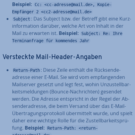
Beispiel:
Cc: <cc-adresse@mail.de>, Kopie-
Empfänger 2 <cc2-adresse@mail.de>
: Das Subject bzw. der Betreff gibt eine Kurz­
Subject
in­for­ma­ti­on darüber, welche Art von Inhalt in der
Mail zu erwarten ist.
Beispiel:
Subject: Re: Ihre
Terminanfrage für kommendes Jahr
Ver­steck­te Mail-Header-Angaben
: Diese Zeile enthält die Rück­sen­de­
Return-Path
adres­se einer E-Mail. Sie wird vom emp­fan­gen­den
Mail­ser­ver gesetzt und legt fest, wohin Un­zu­stell­bar­
keits­mel­dun­gen (Bounce-Nach­rich­ten) gesendet
werden. Die Adresse ent­spricht in der Regel der Ab­
sen­der­adres­se, die beim Versand über das E-Mail-
Über­tra­gungs­pro­to­koll über­mit­telt wurde, und spielt
daher eine wichtige Rolle für die Zu­stell­bar­keits­prü­
fung.
Beispiel:
Return-Path: <return-