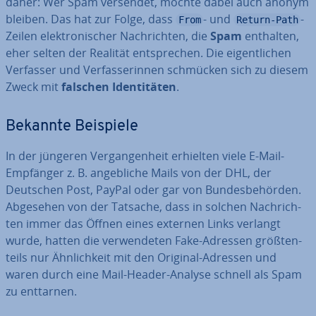
daher: Wer Spam versendet, möchte dabei auch anonym
bleiben. Das hat zur Folge, dass
- und
-
From
Return-Path
Zeilen elek­tro­ni­scher Nach­rich­ten, die
Spam
enthalten,
eher selten der Realität ent­spre­chen. Die ei­gent­li­chen
Verfasser und Ver­fas­se­rin­nen schmücken sich zu diesem
Zweck mit
falschen Iden­ti­tä­ten
.
Bekannte Beispiele
In der jüngeren Ver­gan­gen­heit erhielten viele E-Mail-
Empfänger z. B. an­geb­li­che Mails von der DHL, der
Deutschen Post, PayPal oder gar von Bun­des­be­hör­den.
Abgesehen von der Tatsache, dass in solchen Nach­rich­
ten immer das Öffnen eines externen Links verlangt
wurde, hatten die ver­wen­de­ten Fake-Adressen größ­ten­
teils nur Ähn­lich­keit mit den Original-Adressen und
waren durch eine Mail-Header-Analyse schnell als Spam
zu enttarnen.