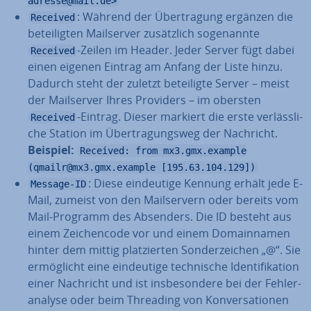
adresse@mail.de>
: Während der Über­tra­gung ergänzen die
Received
be­tei­lig­ten Mail­ser­ver zu­sätz­lich so­ge­nann­te
-Zeilen im Header. Jeder Server fügt dabei
Received
einen eigenen Eintrag am Anfang der Liste hinzu.
Dadurch steht der zuletzt be­tei­lig­te Server – meist
der Mail­ser­ver Ihres Providers – im obersten
-Eintrag. Dieser markiert die erste ver­läss­li­
Received
che Station im Über­tra­gungs­weg der Nachricht.
Beispiel:
Received: from mx3.gmx.example
(qmailr@mx3.gmx.example [195.63.104.129])
: Diese ein­deu­ti­ge Kennung erhält jede E-
Message-ID
Mail, zumeist von den Mail­ser­vern oder bereits vom
Mail-Programm des Absenders. Die ID besteht aus
einem Zei­chen­code vor und einem Do­main­na­men
hinter dem mittig plat­zier­ten Son­der­zei­chen „@“. Sie
er­mög­licht eine ein­deu­ti­ge tech­ni­sche Iden­ti­fi­ka­ti­on
einer Nachricht und ist ins­be­son­de­re bei der Feh­ler­
ana­ly­se oder beim Threading von Kon­ver­sa­tio­nen