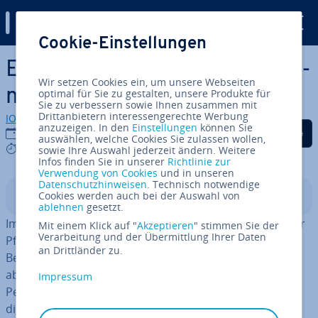
Digital Guide
Cookie-Einstellungen
Zum Haupt­in­halt springen
E-Mail-Header – welche In­for­
Wir setzen Cookies ein, um unsere Webseiten
ma­tio­nen enthält er?
optimal für Sie zu gestalten, unsere Produkte für
Sie zu verbessern sowie Ihnen zusammen mit
Drittanbietern interessengerechte Werbung
IONOS Redaktion
anzuzeigen. In den
Einstellungen
können Sie
Auf Facebook teilen
Auf Twitter teilen
Auf LinkedIn tei
30.04.2026
auswählen, welche Cookies Sie zulassen wollen,
9 mins
sowie Ihre Auswahl jederzeit ändern. Weitere
Infos finden Sie in unserer
Richtlinie zur
Verwendung von Cookies
und in unseren
Datenschutzhinweisen
. Technisch notwendige
Cookies werden auch bei der Auswahl von
In­halts­ver­zeich­nis
ablehnen
gesetzt.
Im E-Mail-Header sehen Sie stan­dard­mä­ßig nur ein paar
Mit einem Klick auf "
Akzeptieren
" stimmen Sie der
Verarbeitung und der Übermittlung Ihrer Daten
Pflicht­in­for­ma­tio­nen wie die Ab­sen­der­adres­se, den
an Drittländer zu.
Betreff oder das Ver­sand­da­tum. Ei­gent­lich enthält er
aber noch weitere In­for­ma­tio­nen zur ab­sen­den­den
Impressum
Person und zu den Über­tra­gungs­we­gen der Nachricht,
die bei­spiels­wei­se bei der Analyse von Spam, Phishing-