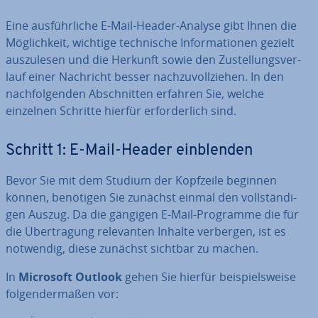
Eine aus­führ­li­che E-Mail-Header-Analyse gibt Ihnen die
Mög­lich­keit, wichtige tech­ni­sche In­for­ma­tio­nen gezielt
aus­zu­le­sen und die Herkunft sowie den Zu­stel­lungs­ver­
lauf einer Nachricht besser nach­zu­voll­zie­hen. In den
nach­fol­gen­den Ab­schnit­ten erfahren Sie, welche
einzelnen Schritte hierfür er­for­der­lich sind.
Schritt 1: E-Mail-Header ein­blen­den
Bevor Sie mit dem Studium der Kopfzeile beginnen
können, benötigen Sie zunächst einmal den voll­stän­di­
gen Auszug. Da die gängigen E-Mail-Programme die für
die Über­tra­gung re­le­van­ten Inhalte verbergen, ist es
notwendig, diese zunächst sichtbar zu machen.
In
Microsoft Outlook
gehen Sie hierfür bei­spiels­wei­se
fol­gen­der­ma­ßen vor: