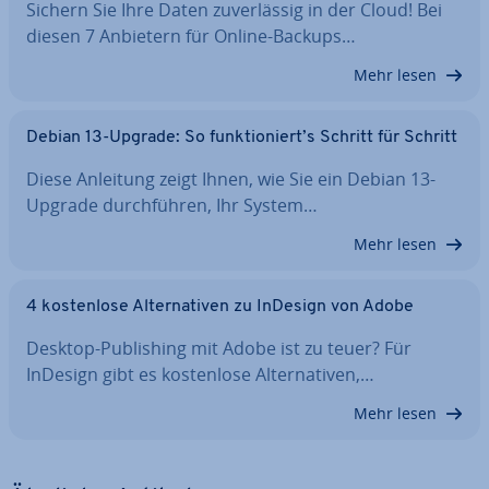
Sichern Sie Ihre Daten zu­ver­läs­sig in der Cloud! Bei
diesen 7 Anbietern für Online-Backups…
Mehr lesen
Debian 13-Upgrade: So funk­tio­niert’s Schritt für Schritt
Diese Anleitung zeigt Ihnen, wie Sie ein Debian 13-
Upgrade durch­füh­ren, Ihr System…
Mehr lesen
4 kos­ten­lo­se Al­ter­na­ti­ven zu InDesign von Adobe
Desktop-Pu­bli­shing mit Adobe ist zu teuer? Für
InDesign gibt es kos­ten­lo­se Al­ter­na­ti­ven,…
Mehr lesen