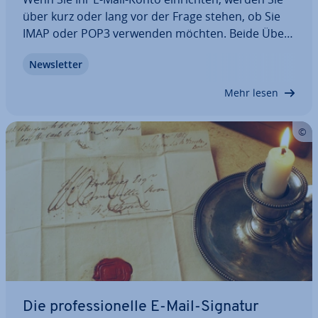
über kurz oder lang vor der Frage stehen, ob Sie
IMAP oder POP3 verwenden möchten. Beide Über­
tra­gungs­pro­to­kol­le helfen Ihnen beim Empfang
News­let­ter
Ihrer elek­tro­ni­schen Nach­rich­ten. Doch was sind
die Un­ter­schie­de zwischen IMAP und POP3? Und…
Mehr lesen
Die pro­fes­sio­nel­le E-Mail-Signatur