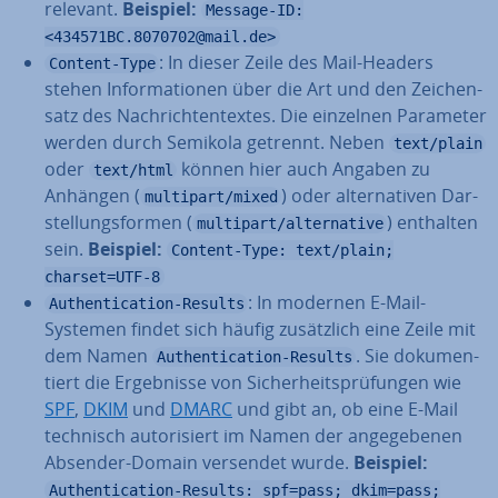
relevant.
Beispiel:
Message-ID:
<434571BC.8070702@mail.de>
: In dieser Zeile des Mail-Headers
Content-Type
stehen In­for­ma­tio­nen über die Art und den Zei­chen­
satz des Nach­rich­ten­tex­tes. Die einzelnen Parameter
werden durch Semikola getrennt. Neben
text/plain
oder
können hier auch Angaben zu
text/html
Anhängen (
) oder al­ter­na­ti­ven Dar­
multipart/mixed
stel­lungs­for­men (
) enthalten
multipart/alternative
sein.
Beispiel:
Content-Type: text/plain;
charset=UTF-8
: In modernen E-Mail-
Authentication-Results
Systemen findet sich häufig zu­sätz­lich eine Zeile mit
dem Namen
. Sie do­ku­men­
Authentication-Results
tiert die Er­geb­nis­se von Si­cher­heits­prü­fun­gen wie
SPF
,
DKIM
und
DMARC
und gibt an, ob eine E-Mail
technisch au­to­ri­siert im Namen der an­ge­ge­be­nen
Absender-Domain versendet wurde.
Beispiel:
Authentication-Results: spf=pass; dkim=pass;