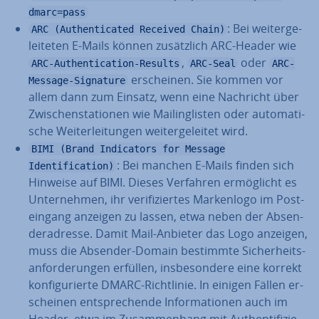
dmarc=pass
: Bei wei­ter­ge­
ARC (Authenticated Received Chain)
lei­te­ten E-Mails können zu­sätz­lich ARC-Header wie
,
oder
ARC-Authentication-Results
ARC-Seal
ARC-
er­schei­nen. Sie kommen vor
Message-Signature
allem dann zum Einsatz, wenn eine Nachricht über
Zwi­schen­sta­tio­nen wie Mai­ling­lis­ten oder au­to­ma­ti­
sche Wei­ter­lei­tun­gen wei­ter­ge­lei­tet wird.
BIMI (Brand Indicators for Message
: Bei manchen E-Mails finden sich
Identification)
Hinweise auf BIMI. Dieses Verfahren er­mög­licht es
Un­ter­neh­men, ihr ve­ri­fi­zier­tes Mar­ken­lo­go im Post­
ein­gang anzeigen zu lassen, etwa neben der Ab­sen­
der­adres­se. Damit Mail-Anbieter das Logo anzeigen,
muss die Absender-Domain bestimmte Si­cher­heits­
an­for­de­run­gen erfüllen, ins­be­son­de­re eine korrekt
kon­fi­gu­rier­te DMARC-Richt­li­nie. In einigen Fällen er­
schei­nen ent­spre­chen­de In­for­ma­tio­nen auch im