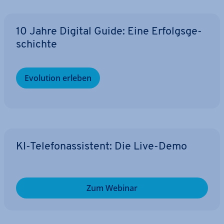
10 Jahre Digital Guide: Eine Er­folgs­ge­
schich­te
Evolution erleben
KI-Te­le­fon­as­sis­tent: Die Live-Demo
Zum Webinar