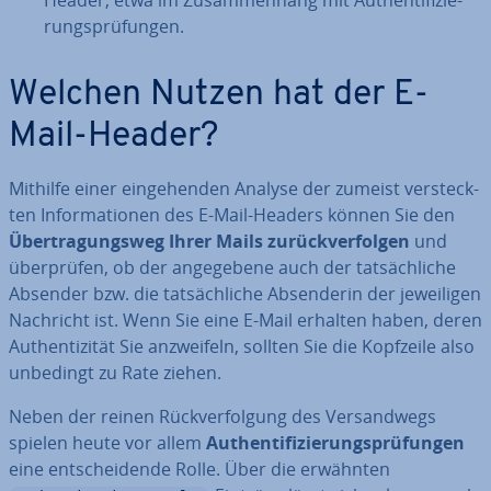
Header, etwa im Zu­sam­men­hang mit Au­then­ti­fi­zie­
rungs­prü­fun­gen.
Welchen Nutzen hat der E-
Mail-Header?
Mithilfe einer ein­ge­hen­den Analyse der zumeist ver­steck­
ten In­for­ma­tio­nen des E-Mail-Headers können Sie den
Über­tra­gungs­weg Ihrer Mails zu­rück­ver­fol­gen
und
über­prü­fen, ob der an­ge­ge­be­ne auch der tat­säch­li­che
Absender bzw. die tat­säch­li­che Ab­sen­de­rin der je­wei­li­gen
Nachricht ist. Wenn Sie eine E-Mail erhalten haben, deren
Au­then­ti­zi­tät Sie an­zwei­feln, sollten Sie die Kopfzeile also
unbedingt zu Rate ziehen.
Neben der reinen Rück­ver­fol­gung des Ver­sand­wegs
spielen heute vor allem
Au­then­ti­fi­zie­rungs­prü­fun­gen
eine ent­schei­den­de Rolle. Über die erwähnten