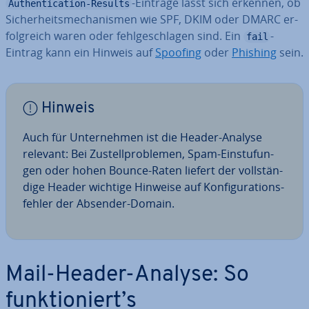
-Einträge lässt sich erkennen, ob
Authentication-Results
Si­cher­heits­me­cha­nis­men wie SPF, DKIM oder DMARC er­
folg­reich waren oder fehl­ge­schla­gen sind. Ein
-
fail
Eintrag kann ein Hinweis auf
Spoofing
oder
Phishing
sein.
Hinweis
Auch für Un­ter­neh­men ist die Header-Analyse
relevant: Bei Zu­stell­pro­ble­men, Spam-Ein­stu­fun­
gen oder hohen Bounce-Raten liefert der voll­stän­
di­ge Header wichtige Hinweise auf Kon­fi­gu­ra­ti­ons­
feh­ler der Absender-Domain.
Mail-Header-Analyse: So
funk­tio­niert’s