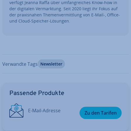
verfügt Jeanna Raffa über um­fang­rei­ches Know-how in
der digitalen Ver­mark­tung. Seit 2020 liegt ihr Fokus auf
der pra­xis­na­hen The­men­ver­mitt­lung von E-Mail-, Office-
und Cloud-Speicher-Lösungen.
Verwandte Tags
News­let­ter
Zum Hauptmenü
Passende Produkte
E-Mail-Adresse
Zu den Tarifen