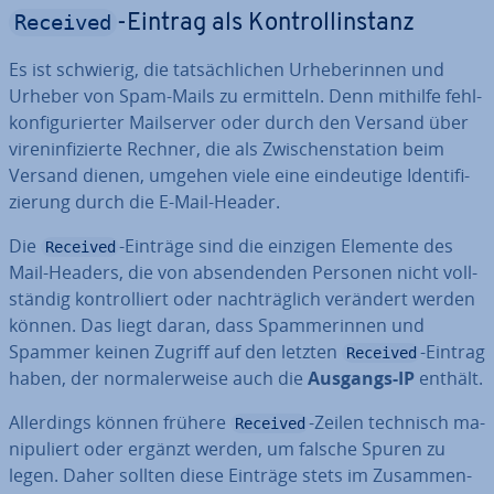
Received
-Eintrag als Kon­troll­in­stanz
Es ist schwierig, die tat­säch­li­chen Ur­he­be­rin­nen und
Urheber von Spam-Mails zu ermitteln. Denn mithilfe fehl­
kon­fi­gu­rier­ter Mail­ser­ver oder durch den Versand über
vi­ren­in­fi­zier­te Rechner, die als Zwi­schen­sta­ti­on beim
Versand dienen, umgehen viele eine ein­deu­ti­ge Iden­ti­fi­
zie­rung durch die E-Mail-Header.
Die
-Einträge sind die einzigen Elemente des
Received
Mail-Headers, die von ab­sen­den­den Personen nicht voll­
stän­dig kon­trol­liert oder nach­träg­lich verändert werden
können. Das liegt daran, dass Spam­me­rin­nen und
Spammer keinen Zugriff auf den letzten
-Eintrag
Received
haben, der nor­ma­ler­wei­se auch die
Ausgangs-IP
enthält.
Al­ler­dings können frühere
-Zeilen technisch ma­
Received
ni­pu­liert oder ergänzt werden, um falsche Spuren zu
legen. Daher sollten diese Einträge stets im Zu­sam­men­