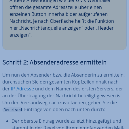
Andere An­wen­dun­gen wie der GMX Webmailer
öffnen die gesamte Adress­zei­le über einen
einzelnen Button innerhalb der auf­ge­ru­fe­nen
Nachricht. Je nach Ober­flä­che heißt die Funktion
hier „Nach­rich­ten­quel­le anzeigen“ oder „Header
anzeigen“.
Schritt 2: Ab­sen­der­adres­se ermitteln
Um nun den Absender bzw. die Ab­sen­de­rin zu ermitteln,
durch­su­chen Sie den gesamten Kopf­zei­len­in­halt nach
der
IP-Adresse
und dem Namen des ersten Servers, der
an der Über­tra­gung der Nachricht beteiligt gewesen ist.
Um den Ver­sand­weg nach­zu­voll­zie­hen, gehen Sie die
-Einträge von oben nach unten durch:
Received
Der oberste Eintrag wurde zuletzt hin­zu­ge­fügt und
stammt in der Regel von Ihrem emp­fan­gen­den Mail­