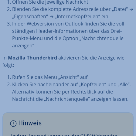
Öffnen Sie die jeweilige Nachricht.
Blenden Sie die komplette Adress­zei­le über „Datei“ →
„Ei­gen­schaf­ten“ → „In­ter­net­kopf­zei­len“ ein.
In der Web­ver­si­on von Outlook finden Sie die voll­
stän­di­gen Header-In­for­ma­tio­nen über das Drei-
Punkte-Menü und die Option „Nach­rich­ten­quel­le
anzeigen“.
In
Mozilla Thun­der­bird
ak­ti­vie­ren Sie die Anzeige wie
folgt:
Rufen Sie das Menü „Ansicht“ auf.
Klicken Sie nach­ein­an­der auf „Kopf­zei­len“ und „Alle“.
Al­ter­na­tiv können Sie per Rechts­klick auf die
Nachricht die „Nach­rich­ten­quel­le“ anzeigen lassen.
Hinweis