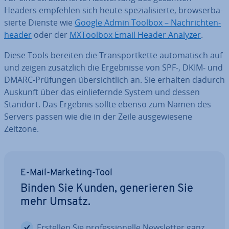
Headers empfehlen sich heute spe­zia­li­sier­te, brow­ser­ba­
sier­te Dienste wie
Google Admin Toolbox – Nach­rich­ten­
hea­der
oder der
MXToolbox Email Header Analyzer
.
Diese Tools bereiten die Trans­port­ket­te au­to­ma­tisch auf
und zeigen zu­sätz­lich die Er­geb­nis­se von SPF-, DKIM- und
DMARC-Prüfungen über­sicht­lich an. Sie erhalten dadurch
Auskunft über das ein­lie­fern­de System und dessen
Standort. Das Ergebnis sollte ebenso zum Namen des
Servers passen wie die in der Zeile aus­ge­wie­se­ne
Zeitzone.
E-Mail-Marketing-Tool
Binden Sie Kunden, ge­ne­rie­ren Sie
mehr Umsatz.
Erstellen Sie pro­fes­sio­nel­le News­let­ter ganz