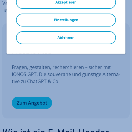
Akzeptieren
Versuchen oder Zu­stell­pro­ble­men wichtige Hinweise
liefern.
Einstellungen
IONOS GPT
Ablehnen
Ihr sou­ve­rä­ner KI Assistent für mehr
Pro­duk­ti­vi­tät.
Fragen, gestalten, re­cher­chie­ren – sicher mit
IONOS GPT. Die souveräne und günstige Al­ter­na­
ti­ve zu ChatGPT & Co.
Zum Angebot