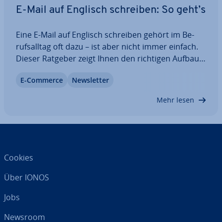
E-Mail auf Englisch schreiben: So geht’s
Eine E-Mail auf Englisch schreiben gehört im Be­
rufs­all­tag oft dazu – ist aber nicht immer einfach.
Dieser Ratgeber zeigt Ihnen den richtigen Aufbau,
passende Anreden, typische For­mu­lie­run­gen und
E-Commerce
News­let­ter
häufige Fehler – inklusive prak­ti­scher Beispiele,
nütz­li­cher Ab­kür­zun­gen und…
Mehr lesen
Cookies
Über IONOS
Jobs
Newsroom