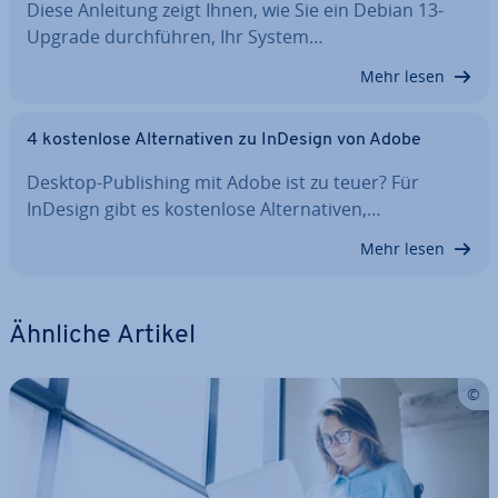
Diese Anleitung zeigt Ihnen, wie Sie ein Debian 13-
Upgrade durch­füh­ren, Ihr System…
Mehr lesen
4 kos­ten­lo­se Al­ter­na­ti­ven zu InDesign von Adobe
Desktop-Pu­bli­shing mit Adobe ist zu teuer? Für
InDesign gibt es kos­ten­lo­se Al­ter­na­ti­ven,…
Mehr lesen
Ähnliche Artikel