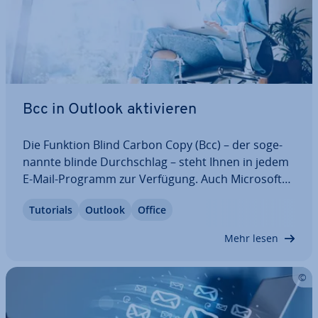
Bcc in Outlook ak­ti­vie­ren
Die Funktion Blind Carbon Copy (Bcc) – der so­ge­
nann­te blinde Durch­schlag – steht Ihnen in jedem
E-Mail-Programm zur Verfügung. Auch Microsoft
Outlook bietet die Mög­lich­keit, Blind­ko­pien an
Tutorials
Outlook
Office
Adres­sa­ten zu senden, die den ei­gent­li­chen Ziel­
per­so­nen der Nachricht verborgen bleiben.…
Mehr lesen