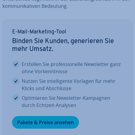
kom­mu­ni­ka­ti­ven Bedeutung.
E-Mail-Marketing-Tool
Binden Sie Kunden, ge­ne­rie­ren Sie
mehr Umsatz.
Erstellen Sie pro­fes­sio­nel­le News­let­ter ganz
ohne Vor­kennt­nis­se
Nutzen Sie in­tel­li­gen­te Vorlagen für mehr
Klicks und Ab­schlüs­se
Op­ti­mie­ren Sie News­let­ter-Kampagnen
durch Echtzeit-Analysen
Pakete & Preise ansehen