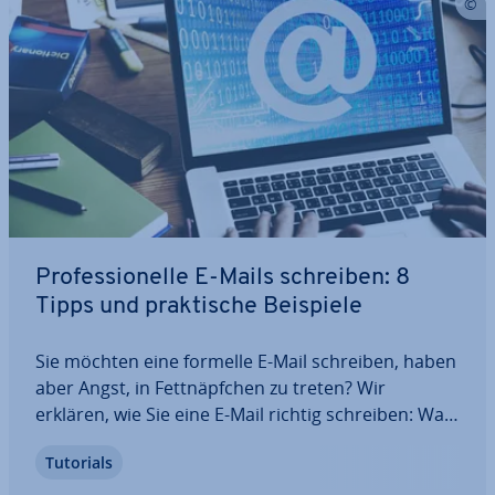
Pro­fes­sio­nel­le E-Mails schreiben: 8
Tipps und prak­ti­sche Beispiele
Sie möchten eine formelle E-Mail schreiben, haben
aber Angst, in Fett­näpf­chen zu treten? Wir
erklären, wie Sie eine E-Mail richtig schreiben: Was
müssen Sie bei der Begrüßung beachten? Wie
Tutorials
bauen Sie die perfekte Mail auf? Womit können Sie
sich schon im Betreff ins Abseits…