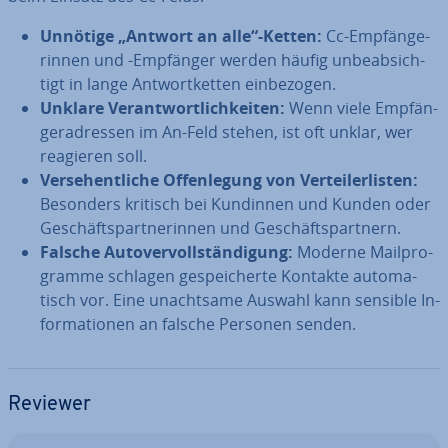
Unnötige „Antwort an alle“-Ketten:
Cc-Emp­fän­ge­
rin­nen und -Empfänger werden häufig un­be­ab­sich­
tigt in lange Ant­wort­ket­ten ein­be­zo­gen.
Unklare Ver­ant­wort­lich­kei­ten:
Wenn viele Emp­fän­
ger­adres­sen im An-Feld stehen, ist oft unklar, wer
reagieren soll.
Ver­se­hent­li­che Of­fen­le­gung von Ver­tei­ler­lis­ten:
Besonders kritisch bei Kundinnen und Kunden oder
Ge­schäfts­part­ne­rin­nen und Ge­schäfts­part­nern.
Falsche Au­to­ver­voll­stän­di­gung:
Moderne Mail­pro­
gram­me schlagen ge­spei­cher­te Kontakte au­to­ma­
tisch vor. Eine un­acht­sa­me Auswahl kann sensible In­
for­ma­tio­nen an falsche Personen senden.
Reviewer