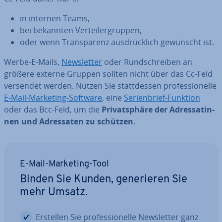
in internen Teams,
bei bekannten Ver­tei­ler­grup­pen,
oder wenn Trans­pa­renz aus­drück­lich gewünscht ist.
Werbe-E-Mails,
News­let­ter
oder Rund­schrei­ben an
größere externe Gruppen sollten nicht über das Cc-Feld
versendet werden. Nutzen Sie statt­des­sen pro­fes­sio­nel­le
E-Mail-Marketing-Software
, eine
Se­ri­en­brief-Funktion
oder das Bcc-Feld, um die
Pri­vat­sphä­re der Adres­sa­tin­
nen und Adres­sa­ten zu schützen
.
E-Mail-Marketing-Tool
Binden Sie Kunden, ge­ne­rie­ren Sie
mehr Umsatz.
Erstellen Sie pro­fes­sio­nel­le News­let­ter ganz