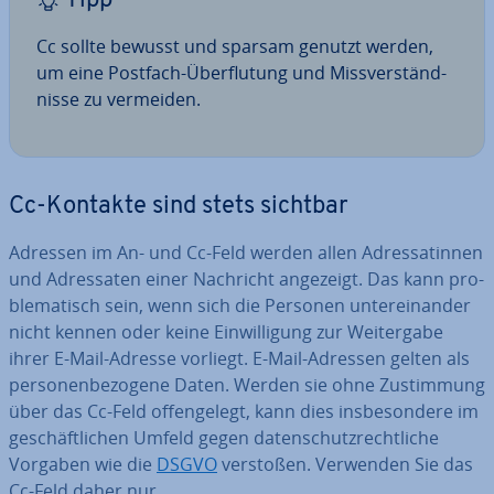
Tipp
Cc sollte bewusst und sparsam genutzt werden,
um eine Postfach-Über­flu­tung und Miss­ver­ständ­
nis­se zu vermeiden.
Cc-Kontakte sind stets sichtbar
Adressen im An- und Cc-Feld werden allen Adres­sa­tin­nen
und Adres­sa­ten einer Nachricht angezeigt. Das kann pro­
ble­ma­tisch sein, wenn sich die Personen un­ter­ein­an­der
nicht kennen oder keine Ein­wil­li­gung zur Wei­ter­ga­be
ihrer E-Mail-Adresse vorliegt. E-Mail-Adressen gelten als
per­so­nen­be­zo­ge­ne Daten. Werden sie ohne Zu­stim­mung
über das Cc-Feld of­fen­ge­legt, kann dies ins­be­son­de­re im
ge­schäft­li­chen Umfeld gegen da­ten­schutz­recht­li­che
Vorgaben wie die
DSGVO
verstoßen. Verwenden Sie das
Cc-Feld daher nur …