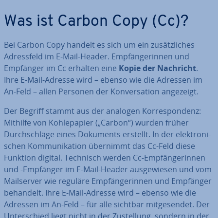
Was ist Carbon Copy (Cc)?
Bei Carbon Copy handelt es sich um ein zu­sätz­li­ches
Adress­feld im E-Mail-Header. Emp­fän­ge­rin­nen und
Empfänger im Cc erhalten eine
Kopie der Nachricht
.
Ihre E-Mail-Adresse wird – ebenso wie die Adressen im
An-Feld – allen Personen der Kon­ver­sa­ti­on angezeigt.
Der Begriff stammt aus der analogen Kor­re­spon­denz:
Mithilfe von Koh­le­pa­pier („Carbon“) wurden früher
Durch­schlä­ge eines Dokuments erstellt. In der elek­tro­ni­
schen Kom­mu­ni­ka­ti­on übernimmt das Cc-Feld diese
Funktion digital. Technisch werden Cc-Emp­fän­ge­rin­nen
und -Empfänger im E-Mail-Header aus­ge­wie­sen und vom
Mail­ser­ver wie reguläre Emp­fän­ge­rin­nen und Empfänger
behandelt. Ihre E-Mail-Adresse wird – ebenso wie die
Adressen im An-Feld – für alle sichtbar mit­ge­sen­det. Der
Un­ter­schied liegt nicht in der Zu­stel­lung, sondern in der