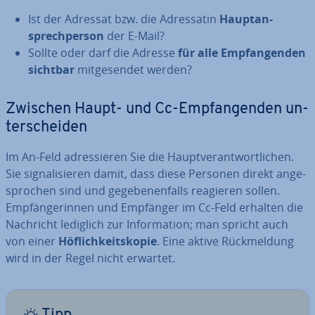
Ist der Adressat bzw. die Adres­sa­tin
Haupt­an­
sprech­per­son
der E-Mail?
Sollte oder darf die Adresse
für alle Emp­fan­gen­den
sichtbar
mit­ge­sen­det werden?
Zwischen Haupt- und Cc-Emp­fan­gen­den un­
ter­schei­den
Im An-Feld adres­sie­ren Sie die Haupt­ver­ant­wort­li­chen.
Sie si­gna­li­sie­ren damit, dass diese Personen direkt an­ge­
spro­chen sind und ge­ge­be­nen­falls reagieren sollen.
Emp­fän­ge­rin­nen und Empfänger im Cc-Feld erhalten die
Nachricht lediglich zur In­for­ma­ti­on; man spricht auch
von einer
Höf­lich­keits­ko­pie
. Eine aktive Rück­mel­dung
wird in der Regel nicht erwartet.