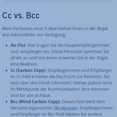
Cc vs. Bcc
Beim Verfassen einer E-Mail stehen Ihnen in der Regel
drei Adress­fel­der zur Verfügung:
An (To):
Hier tragen Sie die Haupt­emp­fän­ge­rin­nen
und -empfänger ein. Diese Personen sprechen Sie
direkt an und von ihnen erwarten Sie in der Regel
eine Reaktion.
Cc (Carbon Copy):
Emp­fän­ge­rin­nen und Empfänger
im Cc-Feld erhalten die Nachricht zur Kenntnis. Sie
sind über den Inhalt in­for­miert, stehen jedoch nicht
im Mit­tel­punkt der Kom­mu­ni­ka­ti­on. Ihre Adressen
sind für alle sichtbar.
Bcc (Blind Carbon Copy):
Dieses Feld dient dem
Versand so­ge­nann­ter
Blind­ko­pien
. Emp­fän­ge­rin­nen
und Empfänger im Bcc-Feld bleiben für andere