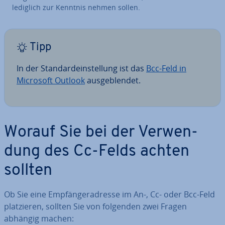
lediglich zur Kenntnis nehmen sollen.
Tipp
In der Stan­dard­ein­stel­lung ist das
Bcc-Feld in
Microsoft Outlook
aus­ge­blen­det.
Worauf Sie bei der Ver­wen­
dung des Cc-Felds achten
sollten
Ob Sie eine Emp­fän­ger­adres­se im An-, Cc- oder Bcc-Feld
plat­zie­ren, sollten Sie von folgenden zwei Fragen
abhängig machen: