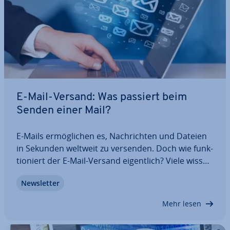
E-Mail-Versand: Was passiert beim
Senden einer Mail?
E-Mails er­mög­li­chen es, Nach­rich­ten und Dateien
in Sekunden weltweit zu versenden. Doch wie funk­
tio­niert der E-Mail-Versand ei­gent­lich? Viele wissen
nicht, welche Prozesse bei der Über­tra­gung einer
News­let­ter
E-Mail ablaufen. Zwischen dem Absenden und der
Zu­stel­lung passiert mehr, als man…
Mehr lesen