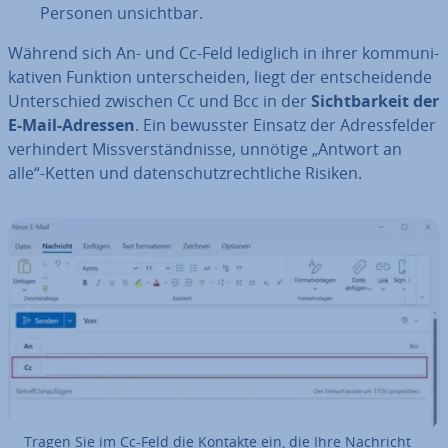
Personen un­sicht­bar.
Während sich An- und Cc-Feld lediglich in ihrer kom­mu­ni­
ka­ti­ven Funktion un­ter­schei­den, liegt der ent­schei­den­de
Un­ter­schied zwischen Cc und Bcc in der
Sicht­bar­keit der
E-Mail-Adressen
. Ein bewusster Einsatz der Adress­fel­der
ver­hin­dert Miss­ver­ständ­nis­se, unnötige „Antwort an
alle“-Ketten und da­ten­schutz­recht­li­che Risiken.
Tragen Sie im Cc-Feld die Kontakte ein, die Ihre Nachricht