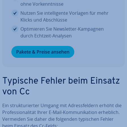
ohne Vor­kennt­nis­se
Nutzen Sie in­tel­li­gen­te Vorlagen für mehr
Klicks und Ab­schlüs­se
Op­ti­mie­ren Sie News­let­ter-Kampagnen
durch Echtzeit-Analysen
Pakete & Preise ansehen
Typische Fehler beim Einsatz
von Cc
Ein struk­tu­rier­ter Umgang mit Adress­fel­dern erhöht die
Pro­fes­sio­na­li­tät Ihrer E-Mail-Kom­mu­ni­ka­ti­on erheblich.
Vermeiden Sie daher die folgenden typischen Fehler
beim Einsatz des Cc-Felds: