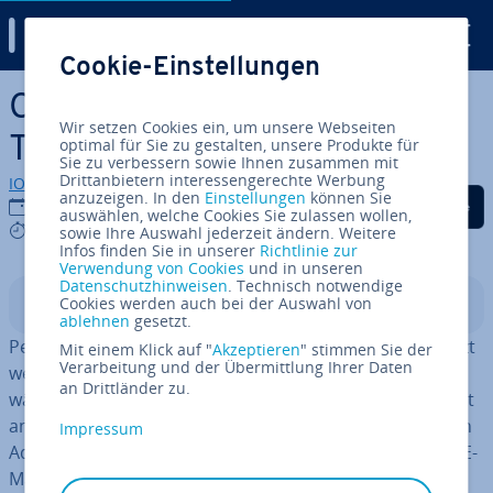
Digital Guide
Cookie-Einstellungen
Zum Haupt­in­halt springen
Cc in E-Mails: Bedeutung und
Wir setzen Cookies ein, um unsere Webseiten
Tipps
optimal für Sie zu gestalten, unsere Produkte für
Sie zu verbessern sowie Ihnen zusammen mit
Drittanbietern interessengerechte Werbung
IONOS Redaktion
anzuzeigen. In den
Einstellungen
können Sie
Auf Facebook teilen
Auf Twitter teilen
Auf LinkedIn tei
04.05.2026
auswählen, welche Cookies Sie zulassen wollen,
5 mins
sowie Ihre Auswahl jederzeit ändern. Weitere
Infos finden Sie in unserer
Richtlinie zur
Verwendung von Cookies
und in unseren
Datenschutzhinweisen
. Technisch notwendige
Cookies werden auch bei der Auswahl von
In­halts­ver­zeich­nis
ablehnen
gesetzt.
Personen, die in einer E-Mail in Cc (Carbon Copy) gesetzt
Mit einem Klick auf "
Akzeptieren
" stimmen Sie der
Verarbeitung und der Übermittlung Ihrer Daten
werden, erhalten lediglich eine Kopie zur In­for­ma­ti­on,
an Drittländer zu.
während die anderen Personen der Un­ter­hal­tung direkt
an­ge­spro­chen werden. Da die im Cc-Feld ein­ge­tra­ge­nen
Impressum
Adressen für alle Emp­fän­ge­rin­nen und Empfänger der E-
Mail sichtbar sind, ist der korrekte Umgang mit der