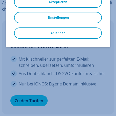
Akzeptieren
Adres­sie­rungs­funk­ti­on wichtig – besonders im ge­schäft­li­
chen Umfeld.
Einstellungen
Eigene E-Mail-Domain
Ablehnen
E-Mail-Kom­plett­pa­ke­te vom
deutschen Markt­füh­rer
Mit KI schneller zur perfekten E-Mail:
schreiben, über­set­zen, um­for­mu­lie­ren
Aus Deutsch­land – DSGVO-konform & sicher
Nur bei IONOS: Eigene Domain inklusive
Zu den Tarifen