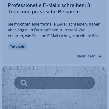
Pro­fes­sio­nel­le E-Mails schreiben: 8
Tipps und prak­ti­sche Beispiele
Sie möchten eine formelle E-Mail schreiben, haben
aber Angst, in Fett­näpf­chen zu treten? Wir
erklären, wie Sie eine E-Mail richtig schreiben: Was
müssen Sie bei der Begrüßung beachten? Wie
Tutorials
bauen Sie die perfekte Mail auf? Womit können Sie
sich schon im Betreff ins Abseits…
Mehr lesen