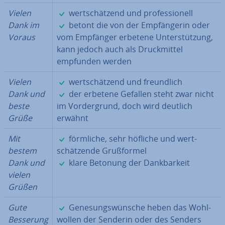
✓
Vielen
wert­schät­zend und pro­fes­sio­nell
✓
Dank im
betont die von der Emp­fän­ge­rin oder
Voraus
vom Empfänger erbetene Un­ter­stüt­zung,
kann jedoch auch als Druck­mit­tel
empfunden werden
✓
Vielen
wert­schät­zend und freund­lich
✓
Dank und
der erbetene Gefallen steht zwar nicht
beste
im Vor­der­grund, doch wird deutlich
Grüße
erwähnt
✓
Mit
förmliche, sehr höfliche und wert­
bestem
schät­zen­de Gruß­for­mel
✓
Dank und
klare Betonung der Dank­bar­keit
vielen
Grüßen
✓
Gute
Ge­ne­sungs­wün­sche heben das Wohl­
Besserung
wol­len der Senderin oder des Senders