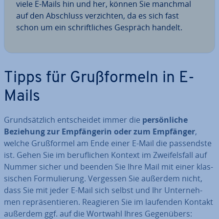
viele E-Mails hin und her, können Sie manchmal
auf den Abschluss ver­zich­ten, da es sich fast
schon um ein schrift­li­ches Gespräch handelt.
Tipps für Gruß­for­meln in E-
Mails
Grund­sätz­lich ent­schei­det immer die
per­sön­li­che
Beziehung zur Emp­fän­ge­rin oder zum Empfänger
,
welche Gruß­for­mel am Ende einer E-Mail die pas­sends­te
ist. Gehen Sie im be­ruf­li­chen Kontext im Zwei­fels­fall auf
Nummer sicher und beenden Sie Ihre Mail mit einer klas­
si­schen For­mu­lie­rung. Vergessen Sie außerdem nicht,
dass Sie mit jeder E-Mail sich selbst und Ihr Un­ter­neh­
men re­prä­sen­tie­ren. Reagieren Sie im laufenden Kontakt
außerdem ggf. auf die Wortwahl Ihres Ge­gen­übers: