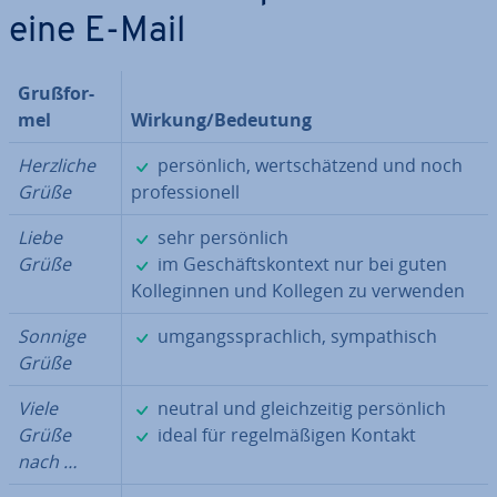
eine E-Mail
Gruß­for­
mel
Wirkung/Bedeutung
✓
Herzliche
per­sön­lich, wert­schät­zend und noch
Grüße
pro­fes­sio­nell
✓
Liebe
sehr per­sön­lich
✓
Grüße
im Ge­schäfts­kon­text nur bei guten
Kol­le­gin­nen und Kollegen zu verwenden
✓
Sonnige
um­gangs­sprach­lich, sym­pa­thisch
Grüße
✓
Viele
neutral und gleich­zei­tig per­sön­lich
✓
Grüße
ideal für re­gel­mä­ßi­gen Kontakt
nach …