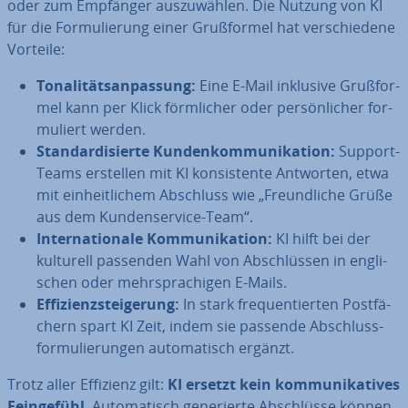
oder zum Empfänger aus­zu­wäh­len. Die Nutzung von KI
für die For­mu­lie­rung einer Gruß­for­mel hat ver­schie­de­ne
Vorteile:
To­na­li­täts­an­pas­sung:
Eine E-Mail inklusive Gruß­for­
mel kann per Klick förm­li­cher oder per­sön­li­cher for­
mu­liert werden.
Stan­dar­di­sier­te Kun­den­kom­mu­ni­ka­ti­on:
Support-
Teams erstellen mit KI kon­sis­ten­te Antworten, etwa
mit ein­heit­li­chem Abschluss wie „Freund­li­che Grüße
aus dem Kun­den­ser­vice-Team“.
In­ter­na­tio­na­le Kom­mu­ni­ka­ti­on:
KI hilft bei der
kulturell passenden Wahl von Ab­schlüs­sen in eng­li­
schen oder mehr­spra­chi­gen E-Mails.
Ef­fi­zi­enz­stei­ge­rung:
In stark fre­quen­tier­ten Post­fä­
chern spart KI Zeit, indem sie passende Ab­schluss­
for­mu­lie­run­gen au­to­ma­tisch ergänzt.
Trotz aller Effizienz gilt:
KI ersetzt kein kom­mu­ni­ka­ti­ves
Fein­ge­fühl
. Au­to­ma­tisch ge­ne­rier­te Ab­schlüs­se können