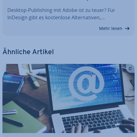
Desktop-Pu­bli­shing mit Adobe ist zu teuer? Für
InDesign gibt es kos­ten­lo­se Al­ter­na­ti­ven,…
Mehr lesen
Ähnliche Artikel