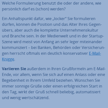
Welche For­mu­lie­rung benutzt die oder der andere, wie
per­sön­lich darf es (schon) werden?
Ein An­halts­punkt dafür, wie „locker“ Sie for­mu­lie­ren
dürfen, können die Position und das Alter Ihres Ge­gen­
übers, aber auch die komplette Un­ter­neh­mens­kul­tur
und Branche sein. In der Me­di­en­welt und in der Startup-
Szene wird meist von Anfang an sehr leger mit­ein­an­der
kom­mu­ni­ziert – bei Banken, Behörden oder Ver­si­che­run­
gen herrscht oftmals ein deutlich kon­ser­va­ti­ver
E-Mail-
Knigge
.
Variieren Sie
außerdem in Ihren Gruß­for­meln am E-Mail-
Ende, vor allem, wenn Sie sich auf einen Anlass oder eine
Be­ge­ben­heit in Ihrem Umfeld beziehen. Wünschen Sie
immer sonnige Grüße oder einen er­folg­rei­chen Start in
den Tag, wirkt der Gruß schnell beliebig, au­to­ma­ti­siert
und wenig wert­schät­zend.