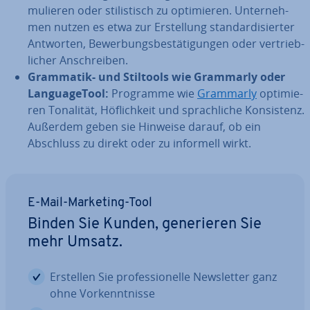
mu­lie­ren oder sti­lis­tisch zu op­ti­mie­ren. Un­ter­neh­
men nutzen es etwa zur Er­stel­lung stan­dar­di­sier­ter
Antworten, Be­wer­bungs­be­stä­ti­gun­gen oder ver­trieb­
li­cher An­schrei­ben.
Grammatik- und Stiltools wie Grammarly oder
Lan­guage­Tool:
Programme wie
Grammarly
op­ti­mie­
ren Tonalität, Höf­lich­keit und sprach­li­che Kon­sis­tenz.
Außerdem geben sie Hinweise darauf, ob ein
Abschluss zu direkt oder zu informell wirkt.
E-Mail-Marketing-Tool
Binden Sie Kunden, ge­ne­rie­ren Sie
mehr Umsatz.
Erstellen Sie pro­fes­sio­nel­le News­let­ter ganz
ohne Vor­kennt­nis­se