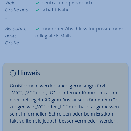
✓
Viele
neutral und per­sön­lich
✓
Grüße aus
schafft Nähe
…
✓
Bis dahin,
moderner Abschluss für private oder
beste
kol­le­gia­le E-Mails
Grüße
Hinweis
Gruß­for­meln werden auch gerne abgekürzt:
„MfG“, „VG“ und „LG“. In interner Kom­mu­ni­ka­ti­on
oder bei re­gel­mä­ßi­gem Austausch können Ab­kür­
zun­gen wie „VG“ oder „LG“ durchaus an­ge­mes­sen
sein. In formellen Schreiben oder beim Erst­kon­
takt sollten sie jedoch besser vermieden werden.