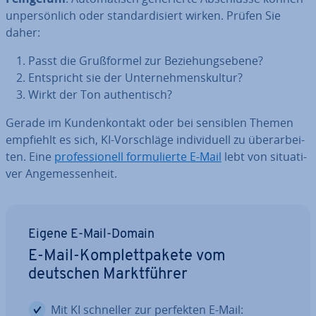
un­per­sön­lich oder stan­dar­di­siert wirken. Prüfen Sie
daher:
Passt die Gruß­for­mel zur Be­zie­hungs­ebe­ne?
Ent­spricht sie der Un­ter­neh­mens­kul­tur?
Wirkt der Ton au­then­tisch?
Gerade im Kun­den­kon­takt oder bei sensiblen Themen
empfiehlt es sich, KI-Vor­schlä­ge in­di­vi­du­ell zu über­ar­bei­
ten. Eine
pro­fes­sio­nell for­mu­lier­te E-Mail
lebt von si­tua­ti­
ver An­ge­mes­sen­heit.
Eigene E-Mail-Domain
E-Mail-Kom­plett­pa­ke­te vom
deutschen Markt­füh­rer
Mit KI schneller zur perfekten E-Mail: