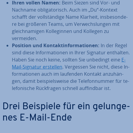
Ihren vollen Namen:
Beim Siezen sind Vor- und
Nachname ob­li­ga­to­risch. Auch im „Du“-Kontext
schafft der voll­stän­di­ge Name Klarheit, ins­be­son­de­
re bei größeren Teams, um Ver­wechs­lun­gen mit
gleich­na­mi­gen Kol­le­gin­nen und Kollegen zu
vermeiden.
Position und Kon­takt­in­for­ma­tio­nen:
In der Regel
sind diese In­for­ma­tio­nen in Ihrer Signatur enthalten.
Haben Sie noch keine, sollten Sie unbedingt eine
E-
Mail-Signatur erstellen
. Vergessen Sie nicht, diese In­
for­ma­tio­nen auch im laufenden Kontakt an­zu­hän­
gen, damit bei­spiels­wei­se die Te­le­fon­num­mer für te­
le­fo­ni­sche Rück­fra­gen schnell auf­find­bar ist.
Drei Beispiele für ein ge­lun­ge­
nes E-Mail-Ende