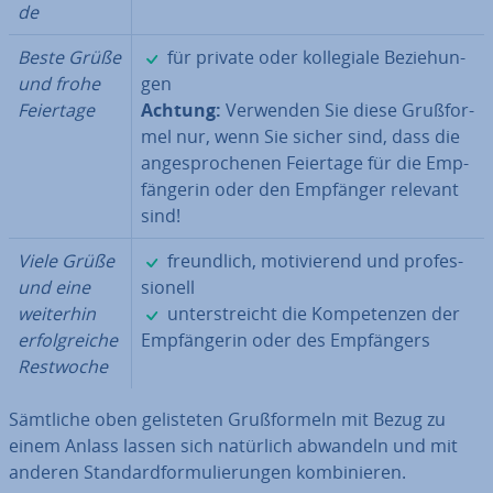
de
✓
Beste Grüße
für private oder kol­le­gia­le Be­zie­hun­
und frohe
gen
Feiertage
Achtung:
Verwenden Sie diese Gruß­for­
mel nur, wenn Sie sicher sind, dass die
an­ge­spro­che­nen Feiertage für die Emp­
fän­ge­rin oder den Empfänger relevant
sind!
✓
Viele Grüße
freund­lich, mo­ti­vie­rend und pro­fes­
und eine
sio­nell
✓
weiterhin
un­ter­streicht die Kom­pe­ten­zen der
er­folg­rei­che
Emp­fän­ge­rin oder des Emp­fän­gers
Restwoche
Sämtliche oben ge­lis­te­ten Gruß­for­meln mit Bezug zu
einem Anlass lassen sich natürlich abwandeln und mit
anderen Stan­dard­for­mu­lie­run­gen kom­bi­nie­ren.