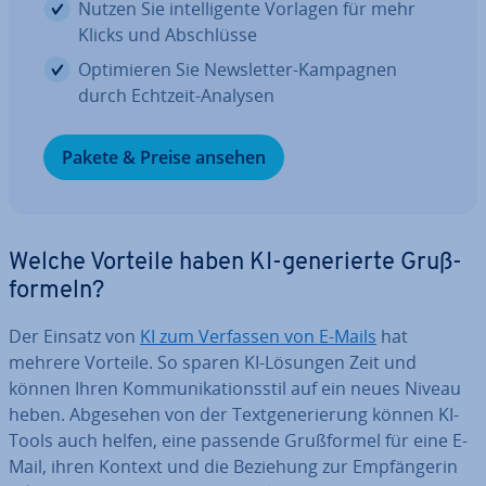
Nutzen Sie in­tel­li­gen­te Vorlagen für mehr
Klicks und Ab­schlüs­se
Op­ti­mie­ren Sie News­let­ter-Kampagnen
durch Echtzeit-Analysen
Pakete & Preise ansehen
Welche Vorteile haben KI-ge­ne­rier­te Gruß­
for­meln?
Der Einsatz von
KI zum Verfassen von E-Mails
hat
mehrere Vorteile. So sparen KI-Lösungen Zeit und
können Ihren Kom­mu­ni­ka­ti­ons­stil auf ein neues Niveau
heben. Abgesehen von der Text­ge­ne­rie­rung können KI-
Tools auch helfen, eine passende Gruß­for­mel für eine E-
Mail, ihren Kontext und die Beziehung zur Emp­fän­ge­rin