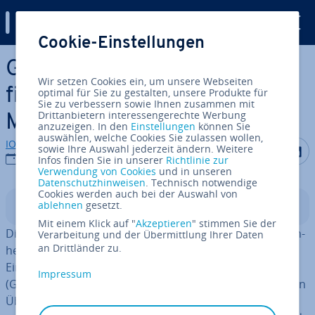
Digital Guide
Cookie-Einstellungen
Zum Haupt­in­halt springen
Gruß­for­meln in E-Mails: So
Wir setzen Cookies ein, um unsere Webseiten
finden Sie das passende E-
optimal für Sie zu gestalten, unsere Produkte für
Sie zu verbessern sowie Ihnen zusammen mit
Drittanbietern interessengerechte Werbung
Mail-Ende
anzuzeigen. In den
Einstellungen
können Sie
auswählen, welche Cookies Sie zulassen wollen,
IONOS Redaktion
Auf Facebo
Auf Tw
A
sowie Ihre Auswahl jederzeit ändern. Weitere
11.03.2022
Infos finden Sie in unserer
Richtlinie zur
Verwendung von Cookies
und in unseren
Datenschutzhinweisen
. Technisch notwendige
Cookies werden auch bei der Auswahl von
ablehnen
gesetzt.
In­halts­ver­zeich­nis
Mit einem Klick auf "
Akzeptieren
" stimmen Sie der
Die Gruß­for­mel am Ende einer E-Mail bietet die Ge­le­gen­
Verarbeitung und der Übermittlung Ihrer Daten
an Drittländer zu.
heit, Pro­fes­sio­na­li­tät zu beweisen, einen guten letzten
Eindruck zu hin­ter­las­sen und gleich­zei­tig die
Impressum
(Geschäfts-)Beziehung zu pflegen. Wir geben Ihnen einen
Überblick über geläufige Gruß­for­meln in E-Mails und