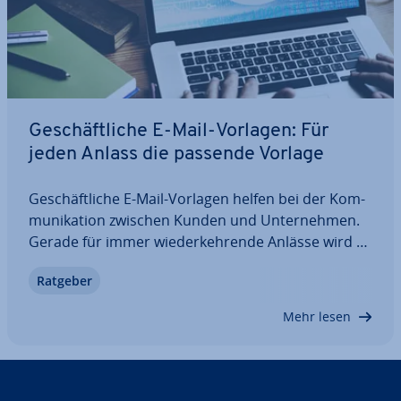
Ge­schäft­li­che E-Mail-Vorlagen: Für
jeden Anlass die passende Vorlage
Ge­schäft­li­che E-Mail-Vorlagen helfen bei der Kom­
mu­ni­ka­ti­on zwischen Kunden und Un­ter­neh­men.
Gerade für immer wie­der­keh­ren­de Anlässe wird so
die Qualität in der Kom­mu­ni­ka­ti­on si­cher­ge­stellt.
Ratgeber
Ein Re­per­toire der wich­tigs­ten Stan­dard­vor­la­gen
sollte demnach immer bereit stehen, um…
Mehr lesen