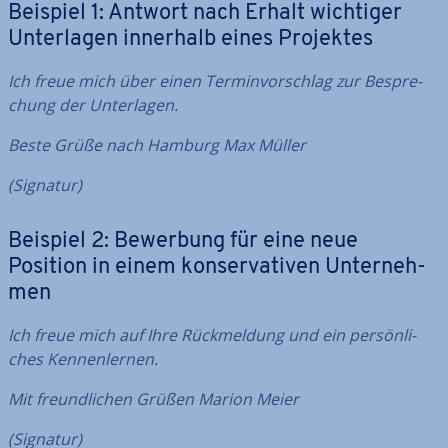
Beispiel 1: Antwort nach Erhalt wichtiger
Un­ter­la­gen innerhalb eines Projektes
Ich freue mich über einen Ter­min­vor­schlag zur Be­spre­
chung der Un­ter­la­gen.
Beste Grüße nach Hamburg
Max Müller
(Signatur)
Beispiel 2: Bewerbung für eine neue
Position in einem kon­ser­va­ti­ven Un­ter­neh­
men
Ich freue mich auf Ihre Rück­mel­dung und ein per­sön­li­
ches Ken­nen­ler­nen.
Mit freund­li­chen Grüßen
Marion Meier
(Signatur)