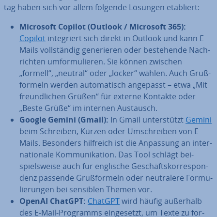
tag haben sich vor allem folgende Lösungen etabliert:
Microsoft Copilot (Outlook / Microsoft 365):
Copilot
in­te­griert sich direkt in Outlook und kann E-
Mails voll­stän­dig ge­ne­rie­ren oder be­stehen­de Nach­
rich­ten um­for­mu­lie­ren. Sie können zwischen
„formell“, „neutral“ oder „locker“ wählen. Auch Gruß­
for­meln werden au­to­ma­tisch angepasst – etwa „Mit
freund­li­chen Grüßen“ für externe Kontakte oder
„Beste Grüße“ im internen Austausch.
Google Gemini (Gmail):
In Gmail un­ter­stützt
Gemini
beim Schreiben, Kürzen oder Um­schrei­ben von E-
Mails. Besonders hilfreich ist die Anpassung an in­ter­
na­tio­na­le Kom­mu­ni­ka­ti­on. Das Tool schlägt bei­
spiels­wei­se auch für englische Ge­schäfts­kor­re­spon­
denz passende Gruß­for­meln oder neu­tra­le­re For­mu­
lie­run­gen bei sensiblen Themen vor.
OpenAI ChatGPT:
ChatGPT
wird häufig außerhalb
des E-Mail-Programms ein­ge­setzt, um Texte zu for­