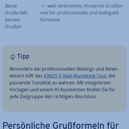
✓
Beste
weit ver­brei­te­te, moderne Gruß­for­
Grüße/Mit
mel für pro­fes­sio­nel­le und kol­le­gia­le
besten
Kontexte
Grüßen
Tipp
Besonders bei pro­fes­sio­nel­len Mailings und News­
let­tern hilft das
IONOS E-Mail-Marketing-Tool
, die
passende Tonalität zu wahren. Mit in­te­grier­ten
Vorlagen und einem KI-As­sis­ten­ten finden Sie für
jede Ziel­grup­pe den richtigen Abschluss.
Per­sön­li­che Gruß­for­meln für