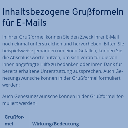
In­halts­be­zo­ge­ne Gruß­for­meln
für E-Mails
In Ihrer Gruß­for­mel können Sie den Zweck Ihrer E-Mail
noch einmal un­ter­strei­chen und her­vor­he­ben. Bitten Sie
bei­spiels­wei­se jemanden um einen Gefallen, können Sie
die Ab­schluss­wor­te nutzen, um sich vorab für die von
Ihnen an­ge­frag­te Hilfe zu bedanken oder Ihren Dank für
bereits erhaltene Un­ter­stüt­zung aus­spre­chen. Auch Ge­
ne­sungs­wün­sche können in der Gruß­for­mel for­mu­liert
werden:
Auch Ge­ne­sungs­wün­sche können in der Gruß­for­mel for­
mu­liert werden:
Gruß­for­
mel
Wirkung/Bedeutung