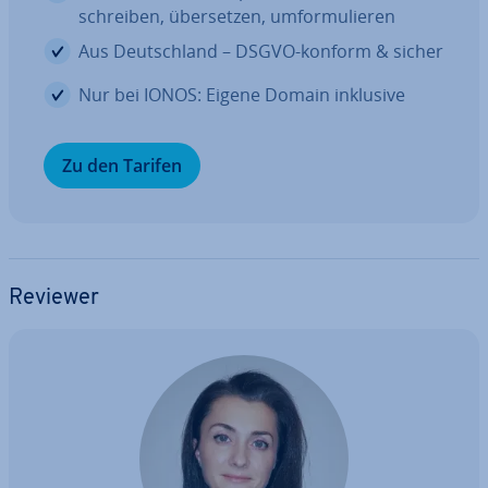
schreiben, über­set­zen, um­for­mu­lie­ren
Aus Deutsch­land – DSGVO-konform & sicher
Nur bei IONOS: Eigene Domain inklusive
Zu den Tarifen
Reviewer