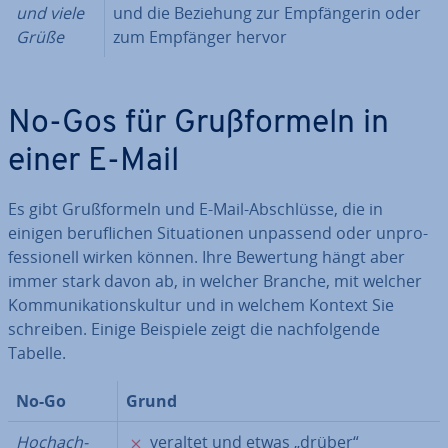
und viele
und die Beziehung zur Emp­fän­ge­rin oder
Grüße
zum Empfänger hervor
No-Gos für Gruß­for­meln in
einer E-Mail
Es gibt Gruß­for­meln und E-Mail-Ab­schlüs­se, die in
einigen be­ruf­li­chen Si­tua­tio­nen unpassend oder un­pro­
fes­sio­nell wirken können. Ihre Bewertung hängt aber
immer stark davon ab, in welcher Branche, mit welcher
Kom­mu­ni­ka­ti­ons­kul­tur und in welchem Kontext Sie
schreiben. Einige Beispiele zeigt die nach­fol­gen­de
Tabelle.
No-Go
Grund
✗
Hoch­ach­
veraltet und etwas „drüber“