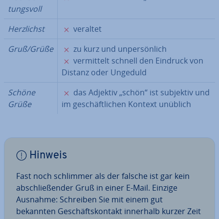
tungs­voll
✗
Herz­lichst
veraltet
✗
Gruß/Grüße
zu kurz und un­per­sön­lich
✗
ver­mit­telt schnell den Eindruck von
Distanz oder Ungeduld
✗
Schöne
das Adjektiv „schön“ ist subjektiv und
Grüße
im ge­schäft­li­chen Kontext unüblich
Hinweis
Fast noch schlimmer als der falsche ist gar kein
ab­schlie­ßen­der Gruß in einer E-Mail. Einzige
Ausnahme: Schreiben Sie mit einem gut
bekannten Ge­schäfts­kon­takt innerhalb kurzer Zeit