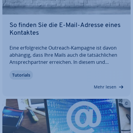
So finden Sie die E-Mail-Adresse eines
Kontaktes
Eine er­folg­rei­che Outreach-Kampagne ist davon
abhängig, dass Ihre Mails auch die tat­säch­li­chen
An­sprech­part­ner erreichen. In diesem und
ähnlichen Fällen ist es daher wichtig, dass Sie die
Tutorials
korrekten E-Mail-Adressen her­aus­fin­den. Hier
erfahren Sie, welche Mög­lich­kei­ten Sie dafür…
Mehr lesen