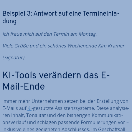
Beispiel 3: Antwort auf eine Ter­min­ein­la­
dung
Ich freue mich auf den Termin am Montag.
Viele Grüße und ein schönes Wo­chen­en­de
Kim Kramer
(Signatur)
KI-Tools verändern das E-
Mail-Ende
Immer mehr Un­ter­neh­men setzen bei der Er­stel­lung von
E-Mails auf
KI
-gestützte As­sis­tenz­sys­te­me. Diese ana­ly­sie­
ren Inhalt, Tonalität und den bis­he­ri­gen Kom­mu­ni­ka­ti­
ons­ver­lauf und schlagen passende For­mu­lie­run­gen vor –
inklusive eines ge­eig­ne­ten Ab­schlus­ses. Im Ge­schäfts­all­