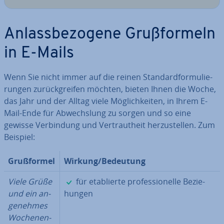
An­lass­be­zo­ge­ne Gruß­for­meln
in E-Mails
Wenn Sie nicht immer auf die reinen Stan­dard­for­mu­lie­
run­gen zu­rück­grei­fen möchten, bieten Ihnen die Woche,
das Jahr und der Alltag viele Mög­lich­kei­ten, in Ihrem E-
Mail-Ende für Ab­wechs­lung zu sorgen und so eine
gewisse Ver­bin­dung und Ver­traut­heit her­zu­stel­len. Zum
Beispiel:
Gruß­for­mel
Wirkung/Bedeutung
✓
Viele Grüße
für eta­blier­te pro­fes­sio­nel­le Be­zie­
und ein an­
hun­gen
ge­neh­mes
Wo­chen­en­