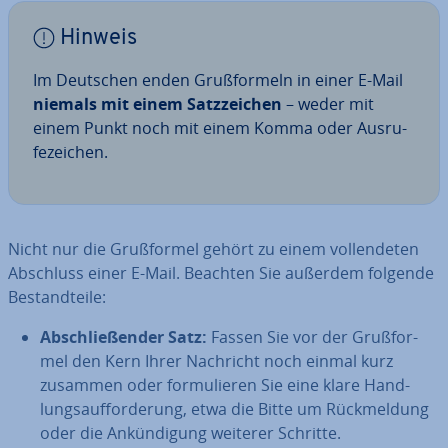
Hinweis
Im Deutschen enden Gruß­for­meln in einer E-Mail
niemals mit einem Satz­zei­chen
– weder mit
einem Punkt noch mit einem Komma oder Aus­ru­
fe­zei­chen.
Nicht nur die Gruß­for­mel gehört zu einem voll­ende­ten
Abschluss einer E-Mail. Beachten Sie außerdem folgende
Be­stand­tei­le:
Ab­schlie­ßen­der Satz:
Fassen Sie vor der Gruß­for­
mel den Kern Ihrer Nachricht noch einmal kurz
zusammen oder for­mu­lie­ren Sie eine klare Hand­
lungs­auf­for­de­rung, etwa die Bitte um Rück­mel­dung
oder die An­kün­di­gung weiterer Schritte.