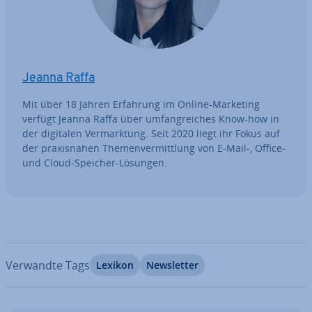
Jeanna Raffa
Mit über 18 Jahren Erfahrung im Online-Marketing
verfügt Jeanna Raffa über um­fang­rei­ches Know-how in
der digitalen Ver­mark­tung. Seit 2020 liegt ihr Fokus auf
der pra­xis­na­hen The­men­ver­mitt­lung von E-Mail-, Office-
und Cloud-Speicher-Lösungen.
Verwandte Tags
Lexikon
News­let­ter