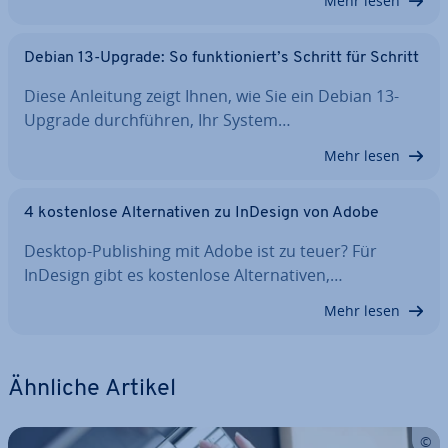
Mehr lesen
Debian 13-Upgrade: So funk­tio­niert’s Schritt für Schritt
Diese Anleitung zeigt Ihnen, wie Sie ein Debian 13-
Upgrade durch­füh­ren, Ihr System…
Mehr lesen
4 kos­ten­lo­se Al­ter­na­ti­ven zu InDesign von Adobe
Desktop-Pu­bli­shing mit Adobe ist zu teuer? Für
InDesign gibt es kos­ten­lo­se Al­ter­na­ti­ven,…
Mehr lesen
Ähnliche Artikel