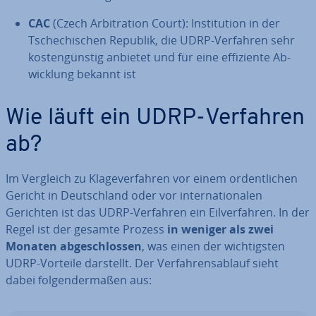
CAC
(Czech Ar­bi­tra­ti­on Court): In­sti­tu­ti­on in der
Tsche­chi­schen Republik, die UDRP-Verfahren sehr
kos­ten­güns­tig anbietet und für eine ef­fi­zi­en­te Ab­
wick­lung bekannt ist
Wie läuft ein UDRP-Verfahren
ab?
Im Vergleich zu Kla­ge­ver­fah­ren vor einem or­dent­li­chen
Gericht in Deutsch­land oder vor in­ter­na­tio­na­len
Gerichten ist das UDRP-Verfahren ein Eil­ver­fah­ren. In der
Regel ist der gesamte Prozess
in weniger als zwei
Monaten ab­ge­schlos­sen
, was einen der wich­tigs­ten
UDRP-Vorteile darstellt. Der Ver­fah­rens­ab­lauf sieht
dabei fol­gen­der­ma­ßen aus: