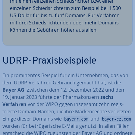
mit einem einzelnen Schieds­rich­ter bzw. einer
einzelnen Schieds­rich­te­rin zum Beispiel bei 1.500
US-Dollar für bis zu fünf Domains. Für Verfahren
mit drei Schieds­rich­ten­den oder mehr Domains
können die Gebühren höher ausfallen.
UDRP-Pra­xis­bei­spie­le
Ein pro­mi­nen­tes Beispiel für ein Un­ter­neh­men, das von
dem UDRP-Verfahren Gebrauch gemacht hat, ist die
Bayer AG
. Zwischen dem 12. Dezember 2022 und dem
19. Januar 2023 führte der Phar­ma­kon­zern
sechs
Verfahren
vor der WIPO gegen insgesamt zehn re­gis­
trier­te Domain-Namen, die ihre Mar­ken­rech­te ver­letz­ten.
Einige dieser Domains wie
und
bayerr.com
bayer-cz.com
wurden für be­trü­ge­ri­sche E-Mails genutzt. In allen Fällen
entschied die WIPO zugunsten der Bayer AG und ordnete