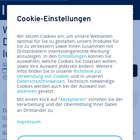
Digital Guide
Cookie-Einstellungen
Zum Haupt­in­halt springen
Was ist die UDRP (Uniform
Wir setzen Cookies ein, um unsere Webseiten
Domain-Name Dispute-Re­so­
optimal für Sie zu gestalten, unsere Produkte für
Sie zu verbessern sowie Ihnen zusammen mit
Drittanbietern interessengerechte Werbung
lu­ti­on Policy)?
anzuzeigen. In den
Einstellungen
können Sie
auswählen, welche Cookies Sie zulassen wollen,
IONOS Redaktion
sowie Ihre Auswahl jederzeit ändern. Weitere
Auf Facebook teilen
Auf Twitter teilen
Auf LinkedIn tei
12.03.2025
Infos finden Sie in unserer
Richtlinie zur
Verwendung von Cookies
und in unseren
6 mins
Datenschutzhinweisen
. Technisch notwendige
Cookies werden auch bei der Auswahl von
ablehnen
gesetzt.
In­halts­ver­zeich­nis
Mit einem Klick auf "
Akzeptieren
" stimmen Sie der
Verarbeitung und der Übermittlung Ihrer Daten
Die Uniform Domain-Name Dispute-Re­so­lu­ti­on Policy
an Drittländer zu.
(UDRP) ist eine 1999 ein­ge­führ­te Schlich­tungs­richt­li­nie
Impressum
zur Lösung von Do­main­na­men-Streit­fäl­len. Um das au­
ßer­ge­richt­li­che Verfahren an­zu­wen­den, sind ver­schie­de­