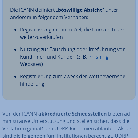
Die ICANN definiert „
bös­wil­li­ge Absicht
“ unter
anderem in folgendem Verhalten:
Re­gis­trie­rung mit dem Ziel, die Domain teuer
wei­ter­zu­ver­kau­fen
Nutzung zur Täuschung oder Ir­re­füh­rung von
Kundinnen und Kunden (z. B.
Phishing
-
Websites)
Re­gis­trie­rung zum Zweck der Wett­be­werbs­be­
hin­de­rung
Von der ICANN
ak­kre­di­tier­te Schieds­stel­len
bieten ad­
mi­nis­tra­ti­ve Un­ter­stüt­zung und stellen sicher, dass die
Verfahren gemäß den UDRP-Richt­li­ni­en ablaufen. Aktuell
sind die folgenden fünf In­sti­tu­tio­nen be­rech­tigt, UDRP-