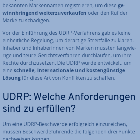
bekannten Mar­ken­na­men re­gis­trie­ren, um diese
ge­
winn­brin­gend wei­ter­zu­ver­kau­fen
oder den Ruf der
Marke zu schädigen.
Vor der Ein­füh­rung des UDRP-Ver­fah­rens gab es keine
ein­heit­li­che Regelung, um derartige Streit­fäl­le zu klären.
Inhaber und In­ha­be­rin­nen von Marken mussten lang­wie­
ri­ge und teure Ge­richts­ver­fah­ren durch­lau­fen, um ihre
Rechte durch­zu­set­zen. Die UDRP wurde ent­wi­ckelt, um
eine
schnelle, in­ter­na­tio­na­le und kos­ten­güns­ti­ge
Lösung
für diese Art von Kon­flik­ten zu schaffen.
UDRP: Welche An­for­de­run­gen
sind zu erfüllen?
Um eine UDRP-Be­schwer­de er­folg­reich ein­zu­rei­chen,
müssen Be­schwer­de­füh­ren­de die folgenden drei Punkte
nach­wei­sen können: