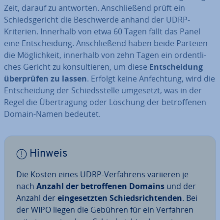
Zeit, darauf zu antworten. An­schlie­ßend prüft ein
Schieds­ge­richt die Be­schwer­de anhand der UDRP-
Kriterien. Innerhalb von etwa 60 Tagen fällt das Panel
eine Ent­schei­dung. An­schlie­ßend haben beide Parteien
die Mög­lich­keit, innerhalb von zehn Tagen ein or­dent­li­
ches Gericht zu kon­sul­tie­ren, um diese
Ent­schei­dung
über­prü­fen zu lassen
. Erfolgt keine An­fech­tung, wird die
Ent­schei­dung der Schieds­stel­le umgesetzt, was in der
Regel die Über­tra­gung oder Löschung der be­trof­fe­nen
Domain-Namen bedeutet.
Hinweis
Die Kosten eines UDRP-Ver­fah­rens variieren je
nach
Anzahl der be­trof­fe­nen Domains
und der
Anzahl der
ein­ge­setz­ten Schieds­rich­ten­den
. Bei
der WIPO liegen die Gebühren für ein Verfahren