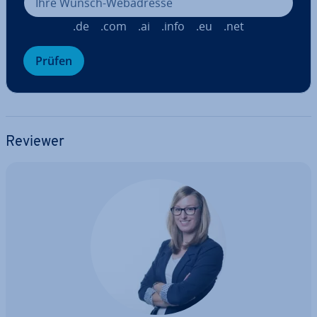
.de
.com
.ai
.info
.eu
.net
Prüfen
Reviewer