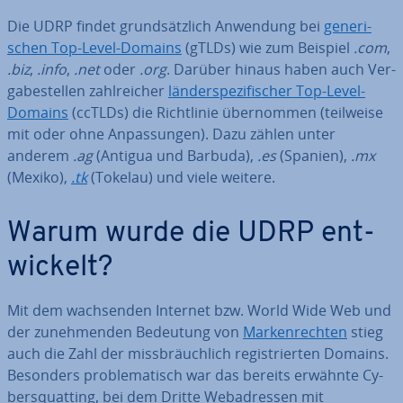
Die UDRP findet grund­sätz­lich Anwendung bei
ge­ne­ri­
schen Top-Level-Domains
(gTLDs) wie zum Beispiel
.com
,
.biz
,
.info
,
.net
oder
.org
. Darüber hinaus haben auch Ver­
ga­be­stel­len zahl­rei­cher
län­der­spe­zi­fi­scher Top-Level-
Domains
(ccTLDs) die Richt­li­nie über­nom­men (teilweise
mit oder ohne An­pas­sun­gen). Dazu zählen unter
anderem
.ag
(Antigua und Barbuda),
.es
(Spanien),
.mx
(Mexiko),
.tk
(Tokelau) und viele weitere.
Warum wurde die UDRP ent­
wi­ckelt?
Mit dem wach­sen­den Internet bzw. World Wide Web und
der zu­neh­men­den Bedeutung von
Mar­ken­rech­ten
stieg
auch die Zahl der miss­bräuch­lich re­gis­trier­ten Domains.
Besonders pro­ble­ma­tisch war das bereits erwähnte Cy­
bers­quat­ting, bei dem Dritte Web­adres­sen mit