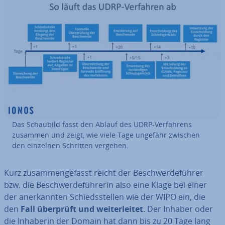
Das Schaubild fasst den Ablauf des UDRP-Ver­fah­rens
zusammen und zeigt, wie viele Tage ungefähr zwischen
den einzelnen Schritten vergehen.
Kurz zu­sam­men­ge­fasst reicht der Be­schwer­de­füh­rer
bzw. die Be­schwer­de­füh­re­rin also eine Klage bei einer
der an­er­kann­ten Schieds­stel­len wie der WIPO ein, die
den
Fall überprüft und wei­ter­lei­tet
. Der Inhaber oder
die Inhaberin der Domain hat dann bis zu 20 Tage lang