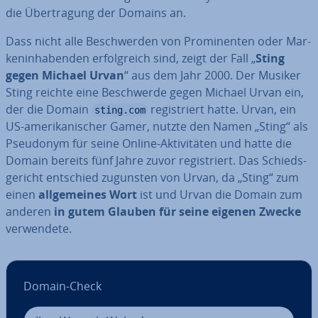
die Über­tra­gung der Domains an.
Dass nicht alle Be­schwer­den von Pro­mi­nen­ten oder Mar­
ken­in­ha­ben­den er­folg­reich sind, zeigt der Fall „
Sting
gegen Michael Urvan
“ aus dem Jahr 2000. Der Musiker
Sting reichte eine Be­schwer­de gegen Michael Urvan ein,
der die Domain
re­gis­triert hatte. Urvan, ein
sting.com
US-ame­ri­ka­ni­scher Gamer, nutzte den Namen „Sting“ als
Pseudonym für seine Online-Ak­ti­vi­tä­ten und hatte die
Domain bereits fünf Jahre zuvor re­gis­triert. Das Schieds­
ge­richt entschied zugunsten von Urvan, da „Sting“ zum
einen
all­ge­mei­nes Wort
ist und Urvan die Domain zum
anderen
in gutem Glauben für seine eigenen Zwecke
ver­wen­de­te.
Domain-Check