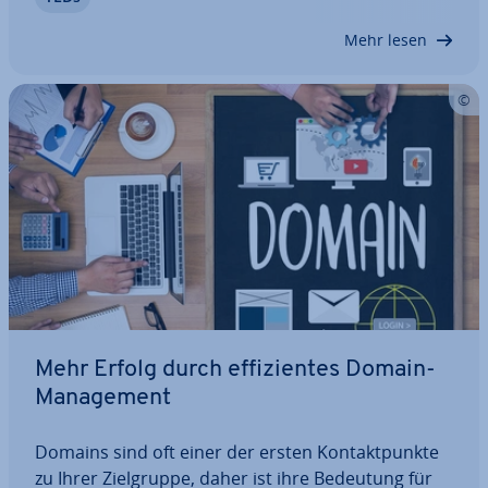
Namens- oder Mar­ken­rech­te und führt daher in
der Regel zu Aus­ein­an­der­set­zun­gen vor Gericht.…
Mehr lesen
Mehr Erfolg durch ef­fi­zi­en­tes Domain-
Ma­nage­ment
Domains sind oft einer der ersten Kon­takt­punk­te
zu Ihrer Ziel­grup­pe, daher ist ihre Bedeutung für