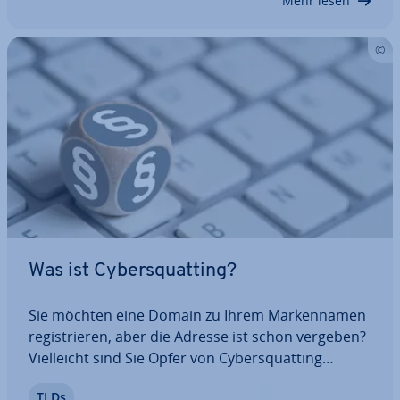
Mehr lesen
Tricks und…
Was ist Cy­bers­quat­ting?
Sie möchten eine Domain zu Ihrem Mar­ken­na­men
re­gis­trie­ren, aber die Adresse ist schon vergeben?
Viel­leicht sind Sie Opfer von Cy­bers­quat­ting
geworden. Diese bös­wil­li­ge Methode verletzt
TLDs