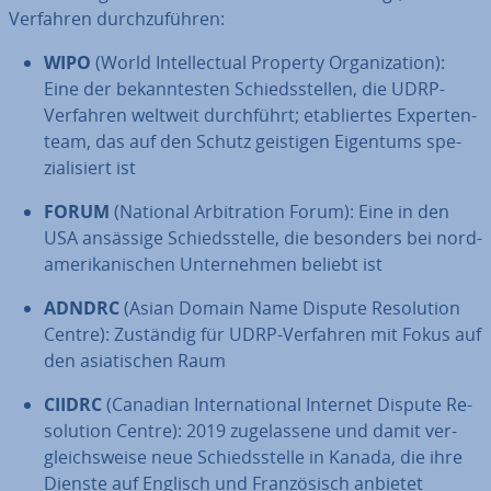
Verfahren durch­zu­füh­ren:
WIPO
(World In­tellec­tu­al Property Or­ga­niza­ti­on):
Eine der be­kann­tes­ten Schieds­stel­len, die UDRP-
Verfahren weltweit durch­führt; eta­blier­tes Ex­per­ten­
team, das auf den Schutz geistigen Eigentums spe­
zia­li­siert ist
FORUM
(National Ar­bi­tra­ti­on Forum): Eine in den
USA ansässige Schieds­stel­le, die besonders bei nord­
ame­ri­ka­ni­schen Un­ter­neh­men beliebt ist
ADNDRC
(Asian Domain Name Dispute Re­so­lu­ti­on
Centre): Zuständig für UDRP-Verfahren mit Fokus auf
den asia­ti­schen Raum
CIIDRC
(Canadian In­ter­na­tio­nal Internet Dispute Re­
so­lu­ti­on Centre): 2019 zu­ge­las­se­ne und damit ver­
gleichs­wei­se neue Schieds­stel­le in Kanada, die ihre
Dienste auf Englisch und Fran­zö­sisch anbietet