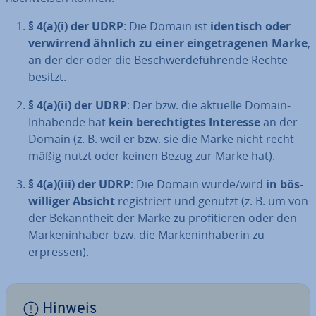
§ 4(a)(i) der UDRP
: Die Domain ist
identisch oder
ver­wir­rend ähnlich zu einer ein­ge­tra­ge­nen Marke
,
an der der oder die Be­schwer­de­füh­ren­de Rechte
besitzt.
§ 4(a)(ii) der UDRP
: Der bzw. die aktuelle Domain-
Inhabende hat
kein be­rech­tig­tes Interesse
an der
Domain (z. B. weil er bzw. sie die Marke nicht recht­
mä­ßig nutzt oder keinen Bezug zur Marke hat).
§ 4(a)(iii) der UDRP
: Die Domain wurde/wird
in bös­
wil­li­ger Absicht
re­gis­triert und genutzt (z. B. um von
der Be­kannt­heit der Marke zu pro­fi­tie­ren oder den
Mar­ken­in­ha­ber bzw. die Mar­ken­in­ha­be­rin zu
erpressen).
Hinweis