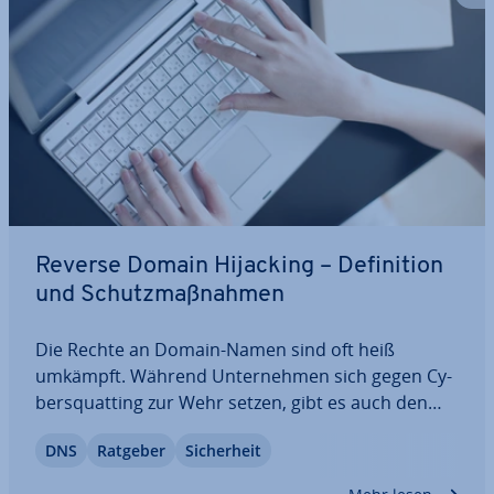
Reverse Domain Hijacking – De­fi­ni­ti­on
und Schutz­maß­nah­men
Die Rechte an Domain-Namen sind oft heiß
umkämpft. Während Un­ter­neh­men sich gegen Cy­
bers­quat­ting zur Wehr setzen, gibt es auch den
um­ge­kehr­ten Fall: Reverse Domain Hijacking.
DNS
Ratgeber
Si­cher­heit
Dabei versuchen Mar­ken­in­ha­ben­de, sich Domains
wi­der­recht­lich an­zu­eig­nen – oft durch recht­li­che