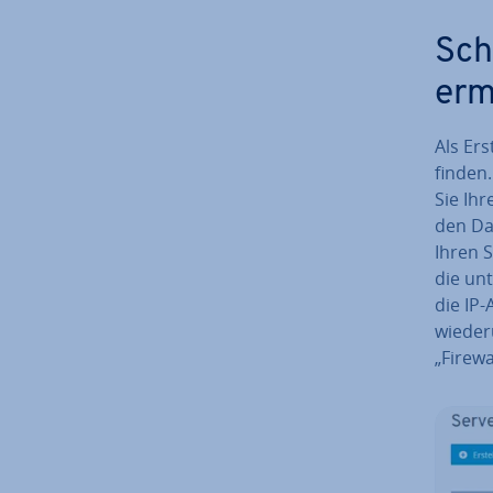
Sch
erm
Als Ers
fin­den
Sie Ihr
den Da
Ihren S
die unt
die IP-
wiederu
„Firewa