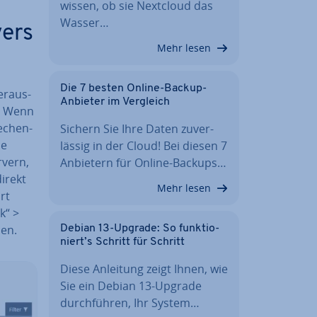
wissen, ob sie Nextcloud das
Wasser…
vers
Mehr lesen
Die 7 besten Online-Backup-
er­aus­
Anbieter im Vergleich
. Wenn
e­chen­
Sichern Sie Ihre Daten zu­ver­
ie
läs­sig in der Cloud! Bei diesen 7
rvern,
Anbietern für Online-Backups…
direkt
Mehr lesen
rt
k“ >
nen.
Debian 13-Upgrade: So funk­tio­
niert’s Schritt für Schritt
Diese Anleitung zeigt Ihnen, wie
Sie ein Debian 13-Upgrade
durch­füh­ren, Ihr System…