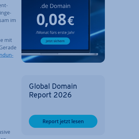
ent­
in­ge­
nsam im
ie mit
 Gerade
endun­
Global Domain
Report 2026
Report jetzt lesen
usive