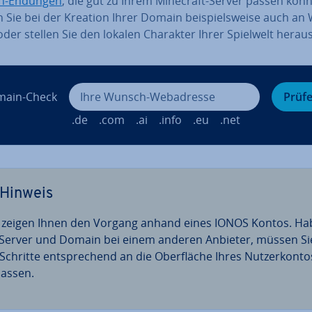
n-Endungen
, die gut zu Ihrem Minecraft-Server passen kön
Sie bei der Kreation Ihrer Domain bei­spiels­wei­se auch an 
 oder stellen Sie den lokalen Charakter Ihrer Spielwelt heraus
ain-Check
Prüf
.de
.com
.ai
.info
.eu
.net
Hinweis
 zeigen Ihnen den Vorgang anhand eines IONOS Kontos. H
 Server und Domain bei einem anderen Anbieter, müssen Si
Schritte ent­spre­chend an die Ober­flä­che Ihres Nut­zer­kon­to
assen.