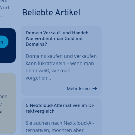
nen.
Wort­
Beliebte Artikel
.
Domain Verkauf- und Handel:
Wie verdient man Geld mit
en
Domains?
Domains kaufen und verkaufen
kann lukrativ sein – wenn man
denn weiß, wie man
vorgehen…
Mehr lesen
aben
e
5 Nextcloud-Al­ter­na­ti­ven im Di­
s
rekt­ver­gleich
Sie suchen nach Nextcloud-Al­
ter­na­ti­ven, möchten aber