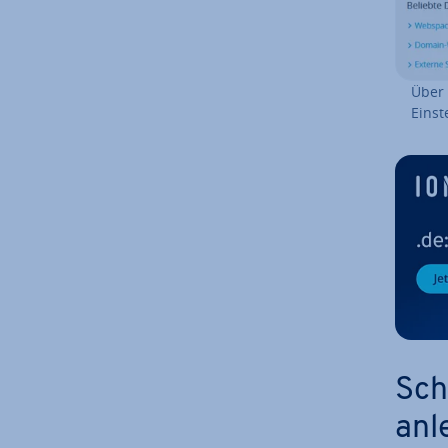
Über 
Ein­st
Sch
anl