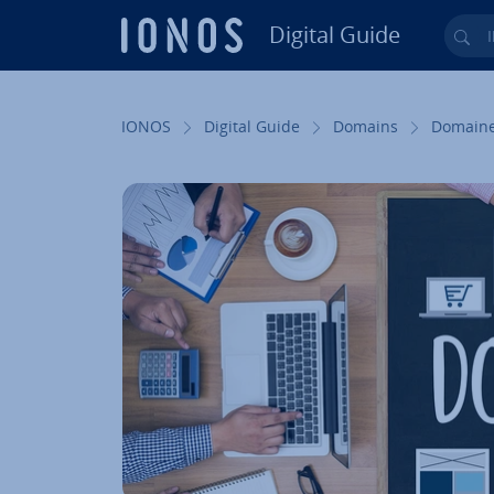
Digital Guide
Ihr
Zum Haupt­in­halt springen
IONOS
Digital Guide
Domains
Do­main­