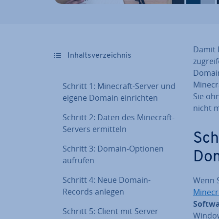
Damit I
In­halts­ver­zeich­nis
zugreif
Domain
Minecr
Schritt 1: Minecraft-Server und
Sie oh
eigene Domain ein­rich­ten
nicht 
Schritt 2: Daten des Minecraft-
Servers ermitteln
Sch
Schritt 3: Domain-Optionen
Dom
aufrufen
Schritt 4: Neue Domain-
Wenn S
Records anlegen
Minecra
Softw
Schritt 5: Client mit Server
Window