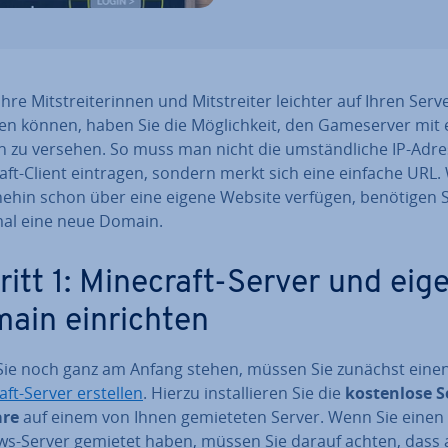
hre Mit­strei­te­rin­nen und Mit­strei­ter leichter auf Ihren Serv
en können, haben Sie die Mög­lich­keit, den Game­ser­ver mit 
 zu versehen. So muss man nicht die um­ständ­li­che IP-Adr
aft-Client eintragen, sondern merkt sich eine einfache URL
nehin schon über eine eigene Website verfügen, benötigen S
mal eine neue Domain.
ritt 1: Minecraft-Server und eig
ain ein­rich­ten
ie noch ganz am Anfang stehen, müssen Sie zunächst eine
ft-Server erstellen
. Hierzu in­stal­lie­ren Sie die
kos­ten­lo­se 
are
auf einem von Ihnen ge­mie­te­ten Server. Wenn Sie einen
s-Server gemietet haben, müssen Sie darauf achten, dass 