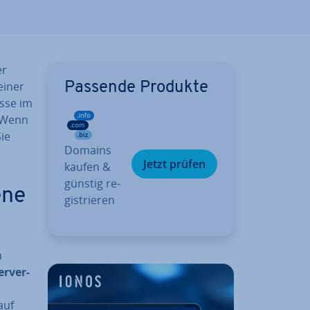
er
einer
Passende Produkte
esse im
. Wenn
ie
Domains
Jetzt prüfen
kaufen &
günstig re­
ene
gis­trie­ren
n
Server-
auf