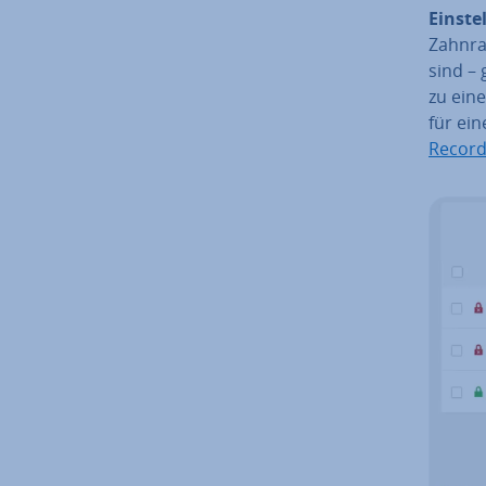
Ein­ste
Zahnra
sind – 
zu ein
für ein
Recor