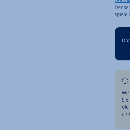
Domai
Denken 
spie­le
Dom
Wir
Sie
die 
anp