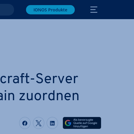
IONOS Produkte
raft-Server
ain zuordnen
Auf Facebook teilen
Auf Twitter teilen
Auf LinkedIn teilen