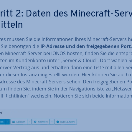
ritt 2: Daten des Minecraft-Ser
itteln
tes müssen Sie die In­for­ma­tio­nen Ihres Minecraft-Servers h
. Sie benötigen die
IP-Adresse und den frei­ge­ge­be­nen Port
en Minecraft-Server bei IONOS hosten, finden Sie die ent­spr
ten im Kun­den­kon­to unter „Server & Cloud“. Dort wählen S
erver-Vertrag aus und erhalten dann eine Liste mit allen Se
er dieser Instanz ein­ge­stellt wurden. Hier können Sie auch 
Adresse des Minecraft-Servers sehen. Den frei­ge­ge­be­nen Po
m finden Sie, indem Sie in der Na­vi­ga­ti­ons­lis­te zu „Netzwer
ll-Richt­li­ni­en“ wechseln. Notieren Sie sich beide In­for­ma­tio­