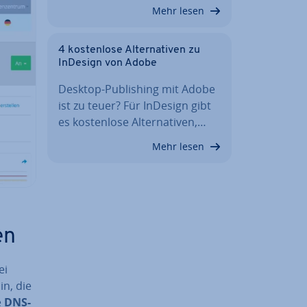
Mehr lesen
4 kos­ten­lo­se Al­ter­na­ti­ven zu
InDesign von Adobe
Desktop-Pu­bli­shing mit Adobe
ist zu teuer? Für InDesign gibt
es kos­ten­lo­se Al­ter­na­ti­ven,…
Mehr lesen
en
ei
in, die
e
DNS-