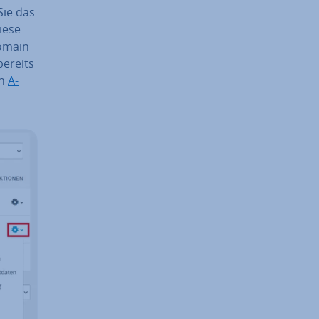
Sie das
Diese
Domain
bereits
en
A-