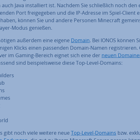
auch Java in­stal­liert ist. Nachdem Sie schließ­lich noch den 
en­den Port frei­ge­ge­ben und die IP-Adresse im Spiel-Client e
n haben, können Sie und andere Personen Minecraft gemei
play­er-Modus genießen.
nötigen außerdem eine eigene
Domain
. Bei IONOS können S
nigen Klicks einen passenden Domain-Namen re­gis­trie­ren.
rver im Gaming-Bereich eignet sich eine der
neuen Do­main­
assend sind bei­spiels­wei­se diese Top-Level-Domains:
uilders
lub
ans
ames
g
orld
s gibt noch viele weitere neue
Top-Level-Domains
bzw. exkl