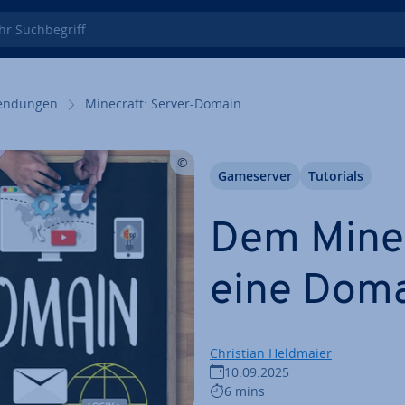
 Such­be­griff
endun­gen
Minecraft: Server-Domain
Game­ser­ver
Tutorials
Dem Minec
eine Dom
Christian Heldmaier
10.09.2025
6 mins