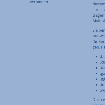
verbinden
diesem 
spre­ch
tra­ge
Mul­ti­
Sie be
nur we
für Se
gen
. P
.b
.c
.f
.g
.g
.io
.w
Doch e