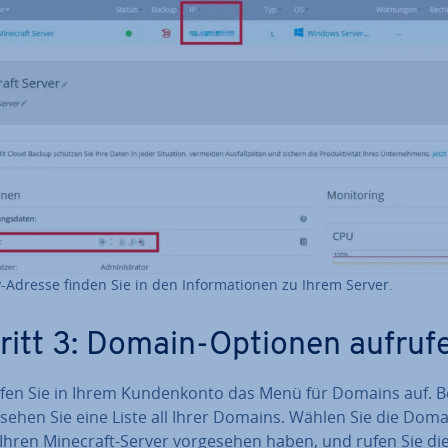
P-Adresse finden Sie in den In­for­ma­tio­nen zu Ihrem Server.
ritt 3: Domain-Optionen aufruf
fen Sie in Ihrem Kun­den­kon­to das Menü für Domains auf. B
sehen Sie eine Liste all Ihrer Domains. Wählen Sie die Doma
 Ihren Minecraft-Server vor­ge­se­hen haben, und rufen Sie di