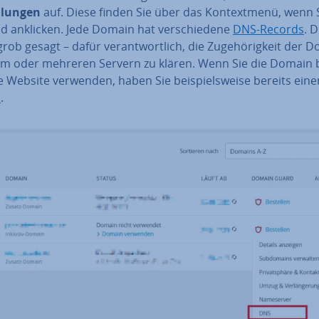
l­lun­gen
auf. Diese finden Sie über das Kon­text­me­nü, wenn 
d anklicken. Jede Domain hat ver­schie­de­ne
DNS-Records
. 
grob gesagt – dafür ver­ant­wort­lich, die Zu­ge­hö­rig­keit der 
em oder mehreren Servern zu klären. Wenn Sie die Domain 
e Website verwenden, haben Sie bei­spiels­wei­se bereits ein
d
.