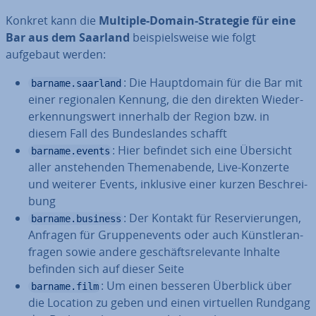
Konkret kann die
Multiple-Domain-Strategie für eine
Bar aus dem Saarland
bei­spiels­wei­se wie folgt
aufgebaut werden:
: Die Haupt­do­main für die Bar mit
barname.saarland
einer re­gio­na­len Kennung, die den direkten Wie­der­
erken­nungs­wert innerhalb der Region bzw. in
diesem Fall des Bun­des­lan­des schafft
: Hier befindet sich eine Übersicht
barname.events
aller an­ste­hen­den The­men­aben­de, Live-Konzerte
und weiterer Events, inklusive einer kurzen Be­schrei­
bung
: Der Kontakt für Re­ser­vie­run­gen,
barname.business
Anfragen für Grup­pen­events oder auch Künst­ler­an­
fra­gen sowie andere ge­schäfts­re­le­van­te Inhalte
befinden sich auf dieser Seite
: Um einen besseren Überblick über
barname.film
die Location zu geben und einen vir­tu­el­len Rundgang