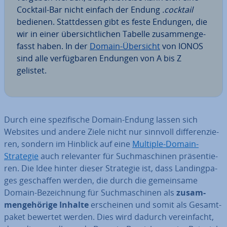
Cocktail-Bar nicht einfach der Endung
.cocktail
bedienen. Statt­des­sen gibt es feste Endungen, die
wir in einer über­sicht­li­chen Tabelle zu­sam­men­ge­
fasst haben. In der
Domain-Übersicht
von IONOS
sind alle ver­füg­ba­ren Endungen von A bis Z
gelistet.
Durch eine spe­zi­fi­sche Domain-Endung lassen sich
Websites und andere Ziele nicht nur sinnvoll dif­fe­ren­zie­
ren, sondern im Hinblick auf eine
Multiple-Domain-
Strategie
auch re­le­van­ter für Such­ma­schi­nen prä­sen­tie­
ren. Die Idee hinter dieser Strategie ist, dass Landing­pa­
ges ge­schaf­fen werden, die durch die ge­mein­sa­me
Domain-Be­zeich­nung für Such­ma­schi­nen als
zu­sam­
men­ge­hö­ri­ge Inhalte
er­schei­nen und somit als Ge­samt­
pa­ket bewertet werden. Dies wird dadurch ver­ein­facht,