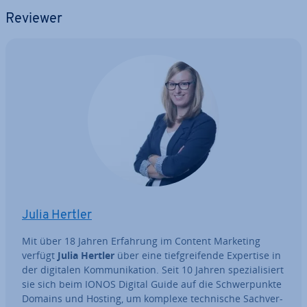
Reviewer
Julia Hertler
Mit über 18 Jahren Erfahrung im Content Marketing
verfügt
Julia Hertler
über eine tief­grei­fen­de Expertise in
der digitalen Kom­mu­ni­ka­ti­on. Seit 10 Jahren spe­zia­li­siert
sie sich beim IONOS Digital Guide auf die Schwer­punk­te
Domains und Hosting, um komplexe tech­ni­sche Sach­ver­