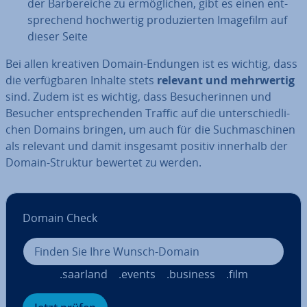
der Bar­be­rei­che zu er­mög­li­chen, gibt es einen ent­
spre­chend hoch­wer­tig pro­du­zier­ten Imagefilm auf
dieser Seite
Bei allen kreativen Domain-Endungen ist es wichtig, dass
die ver­füg­ba­ren Inhalte stets
relevant und mehr­wer­tig
sind. Zudem ist es wichtig, dass Be­su­che­rin­nen und
Besucher ent­spre­chen­den Traffic auf die un­ter­schied­li­
chen Domains bringen, um auch für die Such­ma­schi­nen
als relevant und damit insgesamt positiv innerhalb der
Domain-Struktur bewertet zu werden.
Domain Check
.saarland
.events
.business
.film