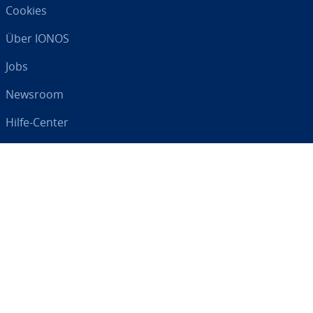
Cookies
Über IONOS
Jobs
Newsroom
Hilfe-Center
AGB
Da­ten­schutz
Impressum
Digital an Ihrer Seite