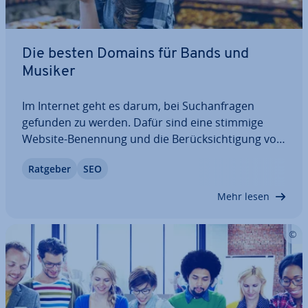
Die besten Domains für Bands und
Musiker
Im Internet geht es darum, bei Such­an­fra­gen
gefunden zu werden. Dafür sind eine stimmige
Website-Benennung und die Be­rück­sich­ti­gung von
SEO-Faktoren der wich­tigs­te Grund­stein. Auch für
Ratgeber
SEO
Mu­si­ke­rin­nen und Musiker sowie Bands ist eine
Domain ein wichtiger Teil der Ver­mark­tung der…
Mehr lesen