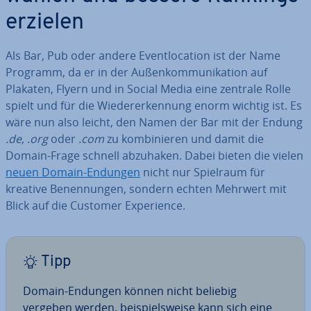
erzielen
Als Bar, Pub oder andere Event­lo­ca­ti­on ist der Name
Programm, da er in der Au­ßen­kom­mu­ni­ka­ti­on auf
Plakaten, Flyern und in Social Media eine zentrale Rolle
spielt und für die Wie­der­erken­nung enorm wichtig ist. Es
wäre nun also leicht, den Namen der Bar mit der Endung
.de
,
.org
oder
.com
zu kom­bi­nie­ren und damit die
Domain-Frage schnell abzuhaken. Dabei bieten die vielen
neuen Domain-Endungen
nicht nur Spielraum für
kreative Be­nen­nun­gen, sondern echten Mehrwert mit
Blick auf die Customer Ex­pe­ri­ence.
Tipp
Domain-Endungen können nicht beliebig
vergeben werden, bei­spiels­wei­se kann sich eine