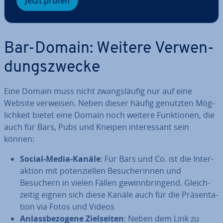
Jetzt prüfen
Bar-Domain: Weitere Ver­wen­
dungs­zwe­cke
Eine Domain muss nicht zwangs­läu­fig nur auf eine
Website verweisen. Neben dieser häufig genutzten Mög­
lich­keit bietet eine Domain noch weitere Funk­tio­nen, die
auch für Bars, Pubs und Kneipen in­ter­es­sant sein
können:
Social-Media-Kanäle
: Für Bars und Co. ist die In­ter­
ak­ti­on mit po­ten­zi­el­len Be­su­che­rin­nen und
Besuchern in vielen Fällen ge­winn­brin­gend. Gleich­
zei­tig eignen sich diese Kanäle auch für die Prä­sen­ta­
ti­on via Fotos und Videos
An­lass­be­zo­ge­ne Ziel­sei­ten
: Neben dem Link zu