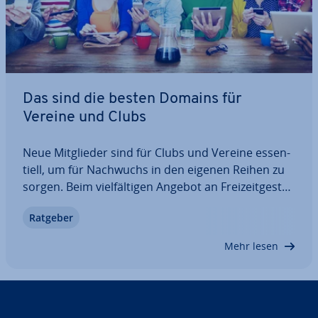
Das sind die besten Domains für
Vereine und Clubs
Neue Mit­glie­der sind für Clubs und Vereine es­sen­
ti­ell, um für Nachwuchs in den eigenen Reihen zu
sorgen. Beim viel­fäl­ti­gen Angebot an Frei­zeit­ge­stal­
tungs­mög­lich­kei­ten ist es für Vereine besonders
Ratgeber
wichtig, bei Such­an­fra­gen gefunden zu werden
und auf den ersten Blick Mehrwerte zu…
Mehr lesen