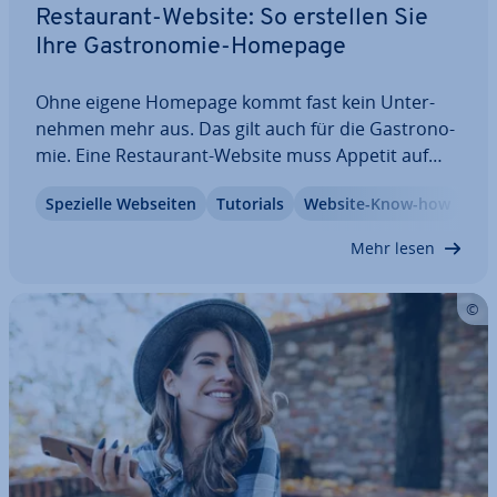
Re­stau­rant-Website: So erstellen Sie
Ihre Gas­tro­no­mie-Homepage
Ohne eigene Homepage kommt fast kein Un­ter­
neh­men mehr aus. Das gilt auch für die Gas­tro­no­
mie. Eine Re­stau­rant-Website muss Appetit auf
mehr machen und gleich­zei­tig in­for­ma­tiv sein: Mit
Spezielle Webseiten
Tutorials
Website-Know-how
Spei­se­kar­te, Öff­nungs­zei­ten, An­fahrts­kar­te und
Re­ser­vie­rungs­sys­tem kann man In­ter­es­sen­ten zu…
Mehr lesen