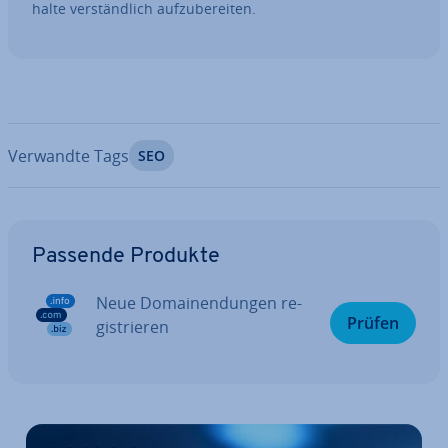
hal­te ver­ständ­lich auf­zu­be­rei­ten.
Verwandte Tags
SEO
Zum Hauptmenü
Passende Produkte
Neue Do­main­endun­gen re­
Prüfen
gis­trie­ren