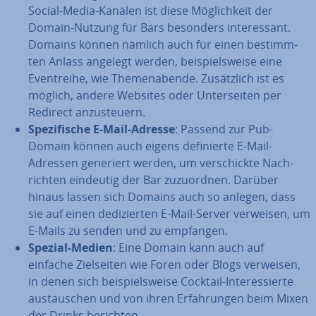
Social-Media-Kanälen ist diese Mög­lich­keit der
Domain-Nutzung für Bars besonders in­ter­es­sant.
Domains können nämlich auch für einen be­stimm­
ten Anlass angelegt werden, bei­spiels­wei­se eine
Event­rei­he, wie The­men­aben­de. Zu­sätz­lich ist es
möglich, andere Websites oder Un­ter­sei­ten per
Redirect an­zu­steu­ern.
Spe­zi­fi­sche E-Mail-Adresse
: Passend zur Pub-
Domain können auch eigens de­fi­nier­te E-Mail-
Adressen generiert werden, um ver­schick­te Nach­
rich­ten eindeutig der Bar zu­zu­ord­nen. Darüber
hinaus lassen sich Domains auch so anlegen, dass
sie auf einen de­di­zier­ten E-Mail-Server verweisen, um
E-Mails zu senden und zu empfangen.
Spezial-Medien
: Eine Domain kann auch auf
einfache Ziel­sei­ten wie Foren oder Blogs verweisen,
in denen sich bei­spiels­wei­se Cocktail-In­ter­es­sier­te
aus­tau­schen und von ihren Er­fah­run­gen beim Mixen
der Drinks berichten.