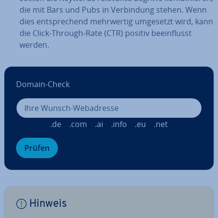
die mit Bars und Pubs in Ver­bin­dung stehen. Wenn
dies ent­spre­chend mehr­wer­tig umgesetzt wird, kann
die Click-Through-Rate (CTR) positiv be­ein­flusst
werden.
Domain-Check
.de
.com
.ai
.info
.eu
.net
Prüfen
Hinweis