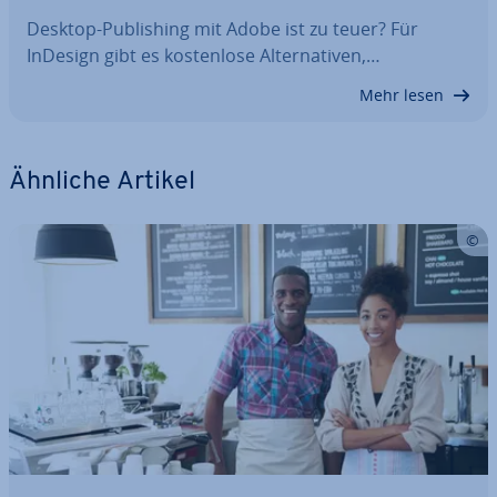
Desktop-Pu­bli­shing mit Adobe ist zu teuer? Für
InDesign gibt es kos­ten­lo­se Al­ter­na­ti­ven,…
Mehr lesen
Ähnliche Artikel