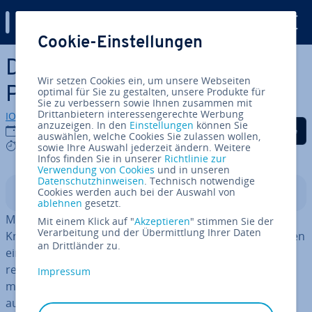
Digital Guide
Cookie-Einstellungen
Zum Haupt­in­halt springen
Die besten Domains für Bars,
Wir setzen Cookies ein, um unsere Webseiten
Pubs und Co.
optimal für Sie zu gestalten, unsere Produkte für
Sie zu verbessern sowie Ihnen zusammen mit
Drittanbietern interessengerechte Werbung
IONOS Redaktion
anzuzeigen. In den
Einstellungen
können Sie
Auf Facebook teilen
Auf Twitter teilen
Auf LinkedIn tei
29.05.2024
auswählen, welche Cookies Sie zulassen wollen,
6 mins
sowie Ihre Auswahl jederzeit ändern. Weitere
Infos finden Sie in unserer
Richtlinie zur
Verwendung von Cookies
und in unseren
Datenschutzhinweisen
. Technisch notwendige
Cookies werden auch bei der Auswahl von
In­halts­ver­zeich­nis
ablehnen
gesetzt.
Mit einer gut gewählten Domain sorgen Bars und
Mit einem Klick auf "
Akzeptieren
" stimmen Sie der
Verarbeitung und der Übermittlung Ihrer Daten
Kneipen für mehr Traffic auf der eigenen Website. Neben
an Drittländer zu.
einem deut­li­chen Wie­der­erken­nungs­wert sind auch
relevante Such­be­grif­fe für die Plat­zie­rung in den Such­
Impressum
ma­schi­nen wichtig. Wie sieht die beste Domain für Bars
aus und was sollten Be­trei­be­rin­nen und Betreiber