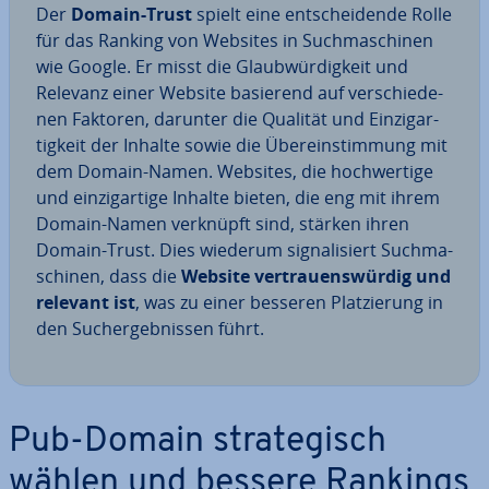
Der
Domain-Trust
spielt eine ent­schei­den­de Rolle
für das Ranking von Websites in Such­ma­schi­nen
wie Google. Er misst die Glaub­wür­dig­keit und
Relevanz einer Website basierend auf ver­schie­de­
nen Faktoren, darunter die Qualität und Ein­zig­ar­
tig­keit der Inhalte sowie die Über­ein­stim­mung mit
dem Domain-Namen. Websites, die hoch­wer­ti­ge
und ein­zig­ar­ti­ge Inhalte bieten, die eng mit ihrem
Domain-Namen verknüpft sind, stärken ihren
Domain-Trust. Dies wiederum si­gna­li­siert Such­ma­
schi­nen, dass die
Website ver­trau­ens­wür­dig und
relevant ist
, was zu einer besseren Plat­zie­rung in
den Such­ergeb­nis­sen führt.
Pub-Domain stra­te­gisch
wählen und bessere Rankings