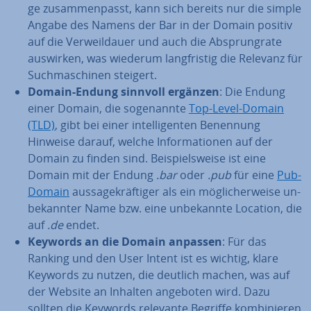
ge zu­sam­men­passt, kann sich bereits nur die simple
Angabe des Namens der Bar in der Domain positiv
auf die Ver­weil­dau­er und auch die Ab­sprungra­te
auswirken, was wiederum lang­fris­tig die Relevanz für
Such­ma­schi­nen steigert.
Domain-Endung sinnvoll ergänzen
: Die Endung
einer Domain, die so­ge­nann­te
Top-Level-Domain
(TLD)
, gibt bei einer in­tel­li­gen­ten Benennung
Hinweise darauf, welche In­for­ma­tio­nen auf der
Domain zu finden sind. Bei­spiels­wei­se ist eine
Domain mit der Endung
.bar
oder
.pub
für eine
Pub-
Domain
aus­sa­ge­kräf­ti­ger als ein mög­li­cher­wei­se un­
be­kann­ter Name bzw. eine un­be­kann­te Location, die
auf
.de
endet.
Keywords an die Domain anpassen
: Für das
Ranking und den User Intent ist es wichtig, klare
Keywords zu nutzen, die deutlich machen, was auf
der Website an Inhalten angeboten wird. Dazu
sollten die Keywords relevante Begriffe kom­bi­nie­ren,