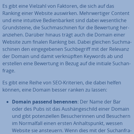
Es gibt eine Vielzahl von Faktoren, die sich auf das
Ranking einer Website auswirken. Mehr­wer­ti­ger Content
und eine intuitive Be­dien­bar­keit sind dabei we­sent­li­che
Grund­stei­ne, die Such­ma­schi­nen für die Bewertung her­
an­zie­hen. Darüber hinaus trägt auch die Domain einer
Website zum finalen Ranking bei. Dabei gleichen Such­ma­
schi­nen den ein­ge­ge­be­nen Such­be­griff mit der Relevanz
der Domain und damit ver­knüpf­ten Keywords ab und
erstellen eine Bewertung in Bezug auf die initiale Such­an­
fra­ge.
Es gibt eine Reihe von SEO-Kriterien, die dabei helfen
können, eine Domain besser ranken zu lassen:
Domain passend benennen
: Der Name der Bar
oder des Pubs ist das Aus­hän­ge­schild einer Domain
und gibt po­ten­zi­el­len Be­su­che­rin­nen und Besuchern
im Nor­mal­fall einen ersten An­halts­punkt, wessen
Website sie ansteuern. Wenn dies mit der Such­an­fra­