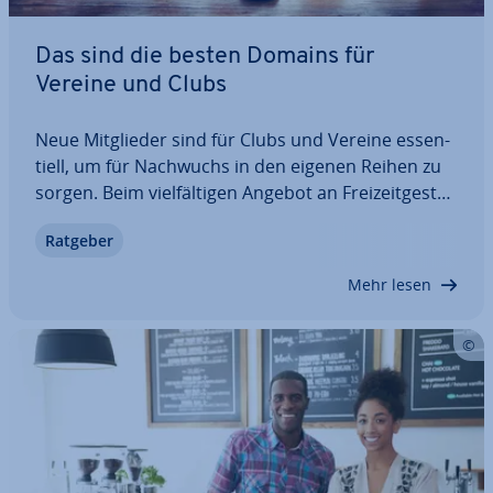
Das sind die besten Domains für
Vereine und Clubs
Neue Mit­glie­der sind für Clubs und Vereine es­sen­
ti­ell, um für Nachwuchs in den eigenen Reihen zu
sorgen. Beim viel­fäl­ti­gen Angebot an Frei­zeit­ge­stal­
tungs­mög­lich­kei­ten ist es für Vereine besonders
Ratgeber
wichtig, bei Such­an­fra­gen gefunden zu werden
und auf den ersten Blick Mehrwerte zu…
Mehr lesen