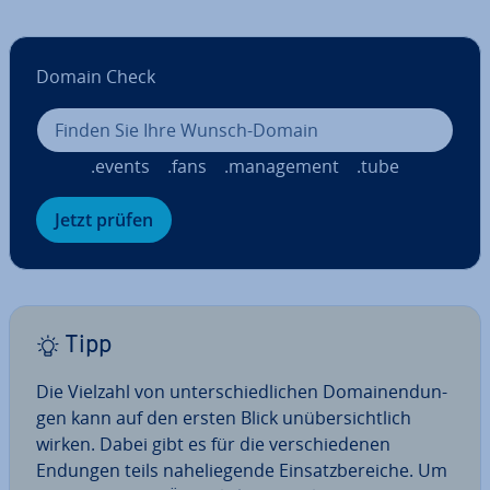
Domain Check
.events
.fans
.ma­nage­ment
.tube
Jetzt prüfen
Tipp
Die Vielzahl von un­ter­schied­li­chen Do­main­endun­
gen kann auf den ersten Blick un­über­sicht­lich
wirken. Dabei gibt es für die ver­schie­de­nen
Endungen teils na­he­lie­gen­de Ein­satz­be­rei­che. Um