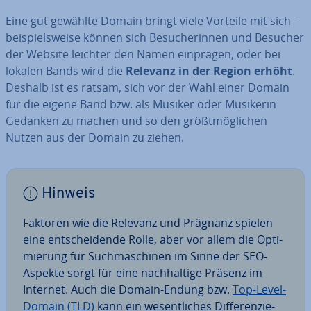
Eine gut gewählte Domain bringt viele Vorteile mit sich –
bei­spiels­wei­se können sich Be­su­che­rin­nen und Besucher
der Website leichter den Namen einprägen, oder bei
lokalen Bands wird die
Relevanz in der Region erhöht
.
Deshalb ist es ratsam, sich vor der Wahl einer Domain
für die eigene Band bzw. als Musiker oder Musikerin
Gedanken zu machen und so den größt­mög­li­chen
Nutzen aus der Domain zu ziehen.
Hinweis
Faktoren wie die Relevanz und Prägnanz spielen
eine ent­schei­den­de Rolle, aber vor allem die Op­ti­
mie­rung für Such­ma­schi­nen im Sinne der SEO-
Aspekte sorgt für eine nach­hal­ti­ge Präsenz im
Internet. Auch die Domain-Endung bzw.
Top-Level-
Domain (TLD)
kann ein we­sent­li­ches Dif­fe­ren­zie­