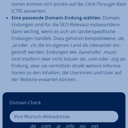
tio­nen können sich positiv auf die
Click-Through-Rate
(CTR) auswirken.
Eine passende Domain-Endung wählen
: Domain-
Endungen sind für die SEO-Relevanz ins­be­son­de­re
dann wichtig, wenn es sich um län­der­spe­zi­fi­sche
Endungen handelt. Dazu gehören bei­spiels­wei­se
.de
,
.at
oder
.ch
, die im eigenen Land als re­le­van­ter ein­
ge­stuft werden. Endungen wie
.band
oder
.music
sind insofern zwar nicht besser als
.com
oder
.org
als
Endung, aber sie ver­mit­teln direkt weitere In­for­ma­
tio­nen zu den Inhalten, die Userinnen und User auf
der Website erwarten können.
Domain-Check
.de
.com
.ai
.info
.eu
.net