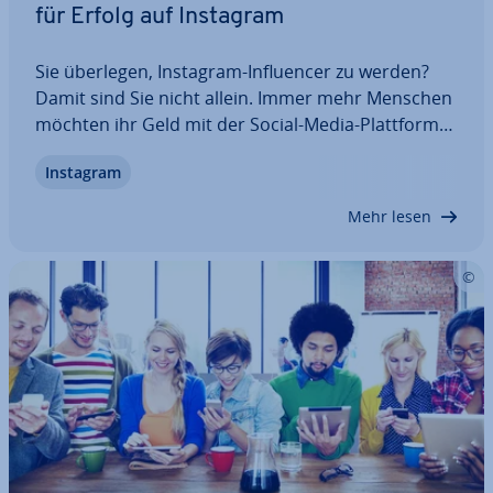
für Erfolg auf Instagram
Sie überlegen, Instagram-In­fluen­cer zu werden?
Damit sind Sie nicht allein. Immer mehr Menschen
möchten ihr Geld mit der Social-Media-Plattform
verdienen. Damit Sie den best­mög­li­chen Start mit
Instagram
Ihrem Instagram-Profil hinlegen und keine An­fän­
ger­feh­ler machen, haben wir die 10…
Mehr lesen