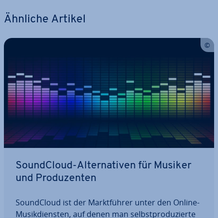
Ähnliche Artikel
Sound­Cloud-Al­ter­na­ti­ven für Musiker
und Pro­du­zen­ten
Sound­Cloud ist der Markt­füh­rer unter den Online-
Mu­sik­diens­ten, auf denen man selbst­pro­du­zier­te