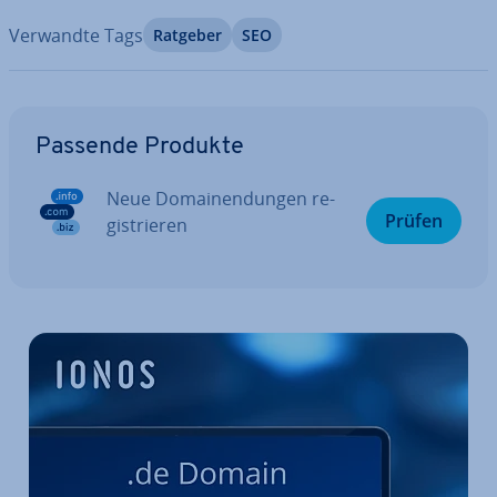
Verwandte Tags
Ratgeber
SEO
Zum Hauptmenü
Passende Produkte
Neue Do­main­endun­gen re­
Prüfen
gis­trie­ren