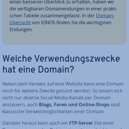
einen besseren Überblick zu erhalten, haben wir
die ver­füg­ba­ren Do­main­endun­gen in einer prak­ti­
schen Tabelle zu­sam­men­ge­fasst. In der
Domain-
Übersicht
von IONOS finden Sie die wich­tigs­ten
Endungen.
Welche Ver­wen­dungs­zwe­cke
hat eine Domain?
Neben dem Verweis auf eine Website kann eine Domain
noch für weitere Zwecke genutzt werden. So lassen sich
nicht nur diverse Social-Media-Kanäle per Domain
ansteuern, auch
Blogs, Foren und Online-Shops
sind
klas­si­sche Ver­weis­mög­lich­kei­ten einer Domain.
Darüber hinaus kann auch ein
FTP-Server
Ziel einer