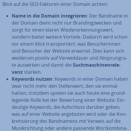
Blick auf die SEO-Faktoren einer Domain achten:
Name in die Domain in­te­grie­ren
: Der Bandname in
der Domain dient nicht nur Bran­ding­zwe­cken und
sorgt für einen klaren Wie­der­erken­nungs­wert,
sondern bietet weitere Vorteile. Dadurch wird schon
vor einem Klick trans­por­tiert, was Be­su­che­rin­nen
und Besucher der Website erwartet. Dies kann sich
wiederum positiv auf Ver­weil­dau­er und Ab­sprungra­
te auswirken und damit die
Such­ma­schi­nen­re­le­
vanz
stärken.
Keywords nutzen
: Keywords in einer Domain haben
zwar nicht mehr den Stel­len­wert, den sie einmal
hatten, trotzdem spielen sie auch heute eine grund­
le­gen­de Rolle bei der Bewertung einer Website. Ein­
deu­ti­ge Keywords, die Auf­schluss darüber geben,
was auf einer Website angeboten wird oder die Kon­
kre­ti­sie­rung des Band­na­mens mit Verweis auf die
Mu­sik­rich­tung oder andere passende Wort­kom­bi­na­