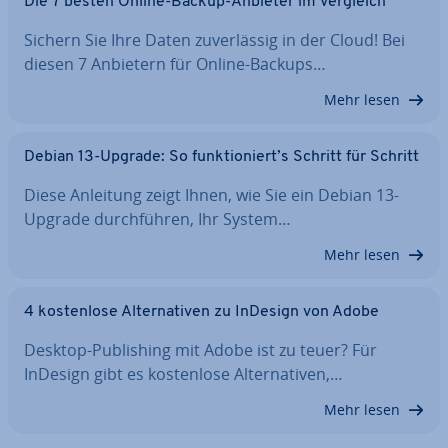
Die 7 besten Online-Backup-Anbieter im Vergleich
Sichern Sie Ihre Daten zu­ver­läs­sig in der Cloud! Bei
diesen 7 Anbietern für Online-Backups…
Mehr lesen
Debian 13-Upgrade: So funk­tio­niert’s Schritt für Schritt
Diese Anleitung zeigt Ihnen, wie Sie ein Debian 13-
Upgrade durch­füh­ren, Ihr System…
Mehr lesen
4 kos­ten­lo­se Al­ter­na­ti­ven zu InDesign von Adobe
Desktop-Pu­bli­shing mit Adobe ist zu teuer? Für
InDesign gibt es kos­ten­lo­se Al­ter­na­ti­ven,…
Mehr lesen