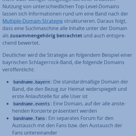
Nutzung von un­ter­schied­li­chen Top-Level-Domains
lassen sich In­for­ma­tio­nen rund um eine Band nach der
Multiple-Domain-Strategie
struk­tu­rie­ren. Daraus folgt,
dass eine Such­ma­schi­ne alle Inhalte unter der Domain
als
zu­sam­men­ge­hö­rig be­trach­tet
und auch ent­spre­
chend bewertet.
Deut­li­cher wird die Strategie an folgendem Beispiel einer
bay­ri­schen Schla­ger­rock-Band, die folgende Domains
ver­öf­fent­licht:
: Die stan­dard­mä­ßi­ge Domain der
bandname.bayern
Band, die den Bezug zur Heimat wi­der­spie­gelt und
erste An­lauf­stel­le für alle User ist
: Eine Domain, auf der alle an­ste­
bandname.events
hen­den Konzerte prä­sen­tiert werden
: Ein separates Forum für den
bandname.fans
Austausch mit den Fans bzw. den Austausch der
Fans un­ter­ein­an­der