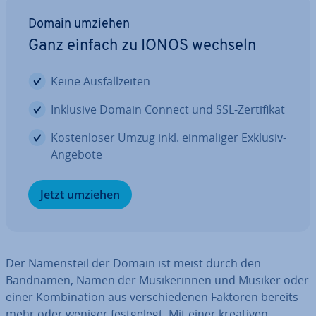
Domain umziehen
Ganz einfach zu IONOS wechseln
Keine Aus­fall­zei­ten
Inklusive Domain Connect und SSL-Zer­ti­fi­kat
Kos­ten­lo­ser Umzug inkl. ein­ma­li­ger Exklusiv-
Angebote
Jetzt umziehen
Der Na­mens­teil der Domain ist meist durch den
Bandnamen, Namen der Mu­si­ke­rin­nen und Musiker oder
einer Kom­bi­na­ti­on aus ver­schie­de­nen Faktoren bereits
mehr oder weniger fest­ge­legt. Mit einer kreativen