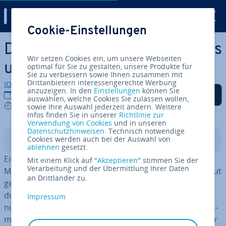
Digital Guide
Cookie-Einstellungen
Zum Haupt­in­halt springen
Die besten Domains für Bands
Wir setzen Cookies ein, um unsere Webseiten
und Musiker
optimal für Sie zu gestalten, unsere Produkte für
Sie zu verbessern sowie Ihnen zusammen mit
Drittanbietern interessengerechte Werbung
IONOS Redaktion
anzuzeigen. In den
Einstellungen
können Sie
Auf Facebook teilen
Auf Twitter teilen
Auf LinkedIn teilen
Als be­vor­zug­te Quelle
27.05.2024
auswählen, welche Cookies Sie zulassen wollen,
auf Google hin­zu­fü­gen
6 mins
sowie Ihre Auswahl jederzeit ändern. Weitere
Infos finden Sie in unserer
Richtlinie zur
Verwendung von Cookies
und in unseren
Datenschutzhinweisen
. Technisch notwendige
Cookies werden auch bei der Auswahl von
In­halts­ver­zeich­nis
ablehnen
gesetzt.
Eine Domain ist das Aus­hän­ge­schild von Bands,
Mit einem Klick auf "
Akzeptieren
" stimmen Sie der
Verarbeitung und der Übermittlung Ihrer Daten
Musikern und Mu­si­ke­rin­nen. Dabei trans­por­tiert eine gut
an Drittländer zu.
gewählte Domain nicht nur den Namen, sondern sorgt
durch relevante Keywords auch für einen Wie­der­erken­
Impressum
nungs­wert und eine bessere Auf­find­bar­keit in den Such­
ma­schi­nen­er­geb­nis­sen. Welche Domains bieten sich für