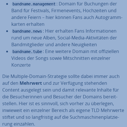
: Domain für Buchungen der
bandname.management
Band für Festivals, Fir­men­events, Hoch­zei­ten und
andere Feiern – hier können Fans auch Au­to­gramm­
kar­ten erhalten
: Hier erhalten Fans In­for­ma­tio­nen
bandname.news
rund um neue Alben, Social-Media-Ak­ti­vi­tä­ten der
Band­mit­glie­der und andere Neu­ig­kei­ten
: Eine weitere Domain mit of­fi­zi­el­len
bandname.tube
Videos der Songs sowie Mit­schnit­ten einzelner
Konzerte
Die Multiple-Domain-Strategie sollte dabei immer auch
auf den
Mehrwert
und zur Verfügung stehenden
Content ausgelegt sein und damit relevante Inhalte für
die Be­su­che­rin­nen und Besucher der Domains be­reit­
stel­len. Hier ist es sinnvoll, sich vorher zu überlegen,
inwieweit ein einzelner Bereich als eigene TLD Mehrwerte
stiftet und so lang­fris­tig auf die Such­ma­schi­nen­plat­zie­
rung einzahlen.