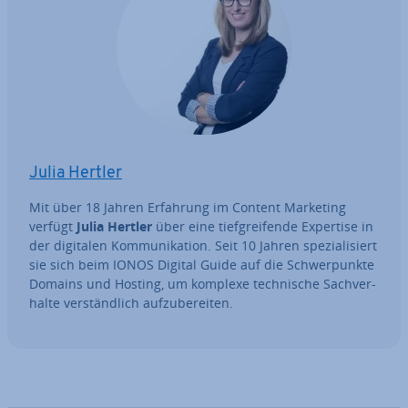
Julia Hertler
Mit über 18 Jahren Erfahrung im Content Marketing
verfügt
Julia Hertler
über eine tief­grei­fen­de Expertise in
der digitalen Kom­mu­ni­ka­ti­on. Seit 10 Jahren spe­zia­li­siert
sie sich beim IONOS Digital Guide auf die Schwer­punk­te
Domains und Hosting, um komplexe tech­ni­sche Sach­ver­
hal­te ver­ständ­lich auf­zu­be­rei­ten.