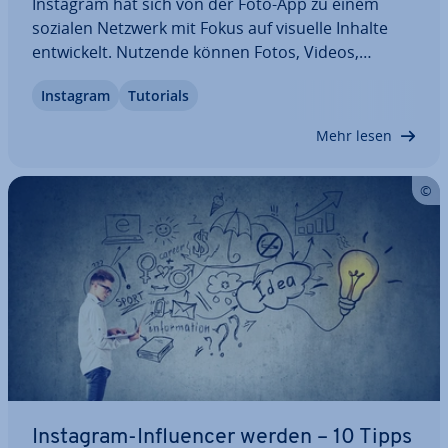
Instagram hat sich von der Foto-App zu einem
sozialen Netzwerk mit Fokus auf visuelle Inhalte
ent­wi­ckelt. Nutzende können Fotos, Videos,
Stories, Reels und Live-Videos posten. Wer Inhalte
Instagram
Tutorials
visuell an­spre­chend teilen und In­ter­ak­tio­nen
fördern möchte, sollte die richtigen Bild­grö­ßen…
Mehr lesen
Instagram-In­fluen­cer werden – 10 Tipps