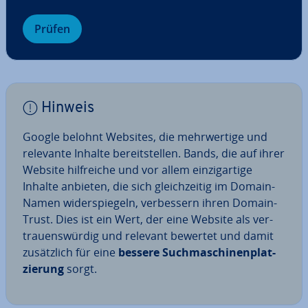
Prüfen
Hinweis
Google belohnt Websites, die mehr­wer­ti­ge und
relevante Inhalte be­reit­stel­len. Bands, die auf ihrer
Website hilf­rei­che und vor allem ein­zig­ar­ti­ge
Inhalte anbieten, die sich gleich­zei­tig im Domain-
Namen wi­der­spie­geln, ver­bes­sern ihren Domain-
Trust. Dies ist ein Wert, der eine Website als ver­
trau­ens­wür­dig und relevant bewertet und damit
zu­sätz­lich für eine
bessere Such­ma­schi­nen­plat­
zie­rung
sorgt.