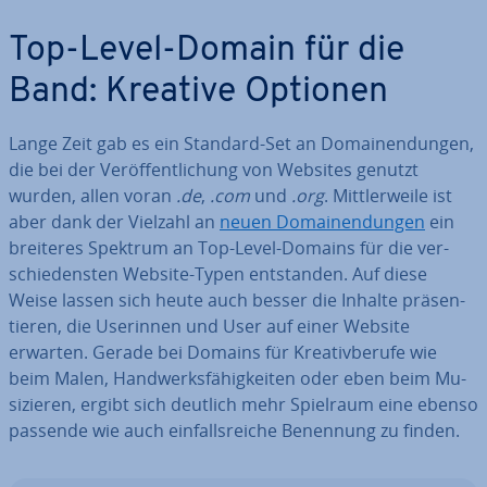
Top-Level-Domain für die
Band: Kreative Optionen
Lange Zeit gab es ein Standard-Set an Do­main­endun­gen,
die bei der Ver­öf­fent­li­chung von Websites genutzt
wurden, allen voran
.de
,
.com
und
.org
. Mitt­ler­wei­le ist
aber dank der Vielzahl an
neuen Do­main­endun­gen
ein
breiteres Spektrum an Top-Level-Domains für die ver­
schie­dens­ten Website-Typen ent­stan­den. Auf diese
Weise lassen sich heute auch besser die Inhalte prä­sen­
tie­ren, die Userinnen und User auf einer Website
erwarten. Gerade bei Domains für Krea­tiv­be­ru­fe wie
beim Malen, Hand­werks­fä­hig­kei­ten oder eben beim Mu­
si­zie­ren, ergibt sich deutlich mehr Spielraum eine ebenso
passende wie auch ein­falls­rei­che Benennung zu finden.