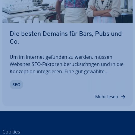
Die besten Domains für Bars, Pubs und
Co.
Um im Internet gefunden zu werden, müssen
Websites SEO-Faktoren be­rück­sich­ti­gen und in die
Kon­zep­ti­on in­te­grie­ren. Eine gut gewählte
Website-Domain ist dabei ein es­sen­zi­el­ler Be­stand­
SEO
teil der Ver­mark­tungs­stra­te­gie. Bars, Pubs und
andere Locations erreichen so mehr Publikum
Mehr lesen
und…
Cookies