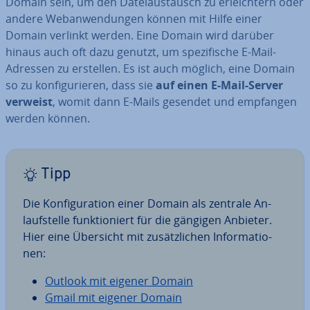
Domain sein, um den Da­tei­aus­tausch zu er­leich­tern oder
andere Web­an­wen­dun­gen können mit Hilfe einer
Domain verlinkt werden. Eine Domain wird darüber
hinaus auch oft dazu genutzt, um spe­zi­fi­sche E-Mail-
Adressen zu erstellen. Es ist auch möglich, eine Domain
so zu kon­fi­gu­rie­ren, dass sie
auf einen E-Mail-Server
verweist
, womit dann E-Mails gesendet und empfangen
werden können.
Tipp
Die Kon­fi­gu­ra­ti­on einer Domain als zentrale An­
lauf­stel­le funk­tio­niert für die gängigen Anbieter.
Hier eine Übersicht mit zu­sätz­li­chen In­for­ma­tio­
nen:
Outlook mit eigener Domain
Gmail mit eigener Domain