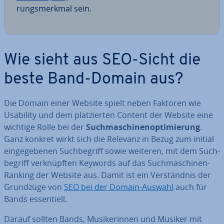
rungs­merk­mal sein.
Wie sieht aus SEO-Sicht die
beste Band-Domain aus?
Die Domain einer Website spielt neben Faktoren wie
Usability und dem plat­zier­ten Content der Website eine
wichtige Rolle bei der
Such­ma­schi­nen­op­ti­mie­rung
.
Ganz konkret wirkt sich die Relevanz in Bezug zum initial
ein­ge­ge­be­nen Such­be­griff sowie weiteren, mit dem Such­
be­griff ver­knüpf­ten Keywords auf das Such­ma­schi­nen-
Ranking der Website aus. Damit ist ein Ver­ständ­nis der
Grundzüge von
SEO bei der Domain-Auswahl
auch für
Bands es­sen­ti­ell.
Darauf sollten Bands, Mu­si­ke­rin­nen und Musiker mit