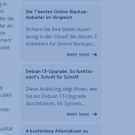
g in
en
Die 7 besten Online-Backup-
der da­
Anbieter im Vergleich
eder an­
Sichern Sie Ihre Daten zu­ver­
­se­
läs­sig in der Cloud! Bei diesen 7
tiert
Anbietern für Online-Backups…
eutet
Mehr lesen
Debian 13-Upgrade: So funk­tio­
niert’s Schritt für Schritt
nd
Diese Anleitung zeigt Ihnen, wie
n zahl­
Sie ein Debian 13-Upgrade
n
durch­füh­ren, Ihr System…
­zie­
Mehr lesen
li­tät
4 kos­ten­lo­se Al­ter­na­ti­ven zu