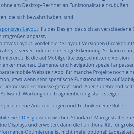
 ohne am Desktop-Rechner an Funk­tio­na­li­tät ein­zu­bü­ßen.
en, die sich bewährt haben, sind:
­spon­si­ves Layout
: fluides Design, das sich an ver­schie­de­ne 
hirm­grö­ßen anpasst.
aptives Layout: vor­de­fi­nier­te Layout-Versionen (Break­points
rätetyp, server- oder cli­ent­sei­ti­ge Erkennung. So kann man 
ti­mie­ren, z. B. die auf Mo­bil­ge­rä­te zu­ge­schnit­te­ne Version
hlanker machen, Elemente und Na­vi­ga­ti­on speziell anpassen
parate mobile Website / App: für manche Projekte noch ein
ion, etwa wenn sehr spe­zi­fi­sche Funk­tio­na­li­tä­ten auf Mo­bil­
er immersive Er­leb­nis­se gefragt sind. Aber zunehmend selt
 Aufwand, Wartung und Frag­men­tie­rung stark steigen.
pielen neue An­for­de­run­gen und Techniken eine Rolle:
bile-First-Design
ist in­zwi­schen Standard: Man gestaltet zue
eine Displays und erweitert dann die Funk­tio­na­li­tät für größ
r­for­mance-Op­ti­mie­rung
ist nicht mehr optional: La­de­zei­ten