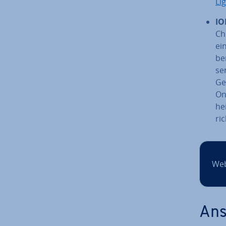
Li
IO
Che
ei
be
se
Ge
Onl
he
ri
Web
Ans