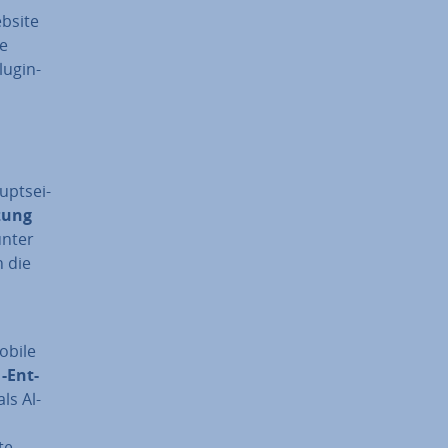
ebsite
le
lugin-
pt­sei­
zung
unter
h die
mobile
1-Ent­
ls Al­
te