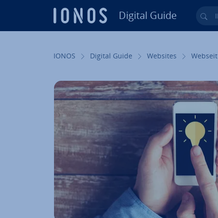
Digital Guide
Ihr
Zum Haupt­in­halt springen
IONOS
Digital Guide
Websites
Webseit