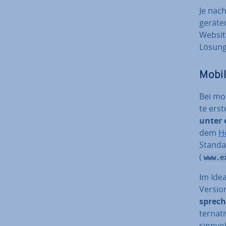
Je nach
ge­rä­t
Websit
Lösung
Mobi
Bei mob
te ers
unter 
dem
H
Stan­da
(
www.e
Im Idea
Versio
spre­c
ter­na­
sinnvol