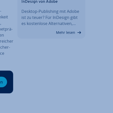
InDesign von Adobe
-
Desktop-Pu­bli­shing mit Adobe
­keit
ist zu teuer? Für InDesign gibt
,
es kos­ten­lo­se Al­ter­na­ti­ven,…
et­prä­
Mehr lesen
nen
rei­cher
­cher­
ice
en