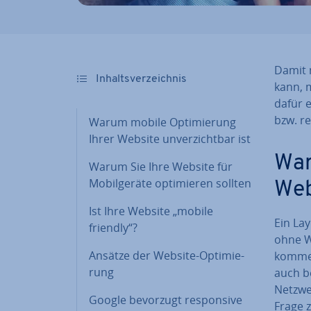
Damit 
In­halts­ver­zeich­nis
kann, m
dafür 
bzw. re
Warum mobile Op­ti­mie­rung
Ihrer Website un­ver­zicht­bar ist
War
Warum Sie Ihre Website für
Mo­bil­ge­rä­te op­ti­mie­ren sollten
Webs
Ist Ihre Website „mobile
Ein Lay
friendly“?
ohne We
Ansätze der Website-Op­ti­mie­
kommen 
rung
auch be
Netz­we
Google bevorzugt re­spon­si­ve
Frage z