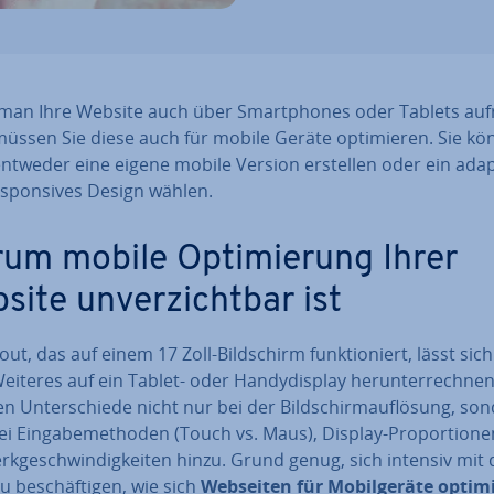
man Ihre Website auch über Smart­phones oder Tablets auf
üssen Sie diese auch für mobile Geräte op­ti­mie­ren. Sie k
entweder eine eigene mobile Version erstellen oder ein adap
­spon­si­ves Design wählen.
um mobile Op­ti­mie­rung Ihrer
ite un­ver­zicht­bar ist
out, das auf einem 17 Zoll-Bild­schirm funk­tio­niert, lässt sich
iteres auf ein Tablet- oder Han­dy­dis­play her­un­ter­rech­nen
Un­ter­schie­de nicht nur bei der Bild­schirm­auf­lö­sung, so
i Ein­ga­be­me­tho­den (Touch vs. Maus), Display-Pro­por­tio­n
rk­ge­schwin­dig­kei­ten hinzu. Grund genug, sich intensiv mit 
u be­schäf­ti­gen, wie sich
Webseiten für Mo­bil­ge­rä­te op­ti­m