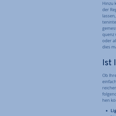
Hinzu k
der Reg
lassen,
ten­in­
ge­mes­
quenz 
oder al
dies m
Ist
Ob Ihre
einfach
rei­ch
folgend
hen kö
Li