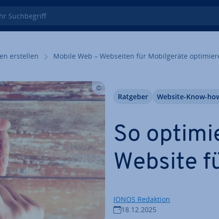
 Such­be­griff
en erstellen
Mobile Web – Webseiten für Mo­bil­ge­rä­te op­ti­mie­
Ratgeber
Website-Know-ho
So op­ti­mi
Website f
IONOS Redaktion
18.12.2025