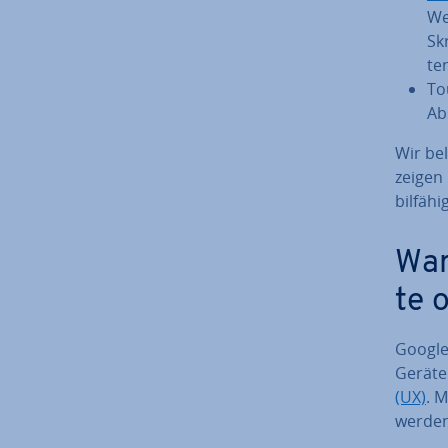
We
Sk
te
To
Abs
Wir be­
zeigen 
bil­fä­hi
War
te o
Google
Geräte
(UX)
. 
werden