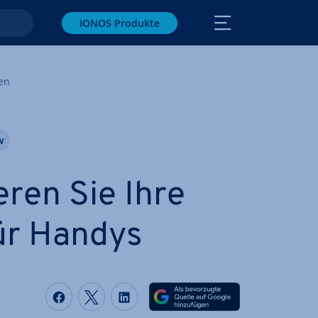
IONOS Produkte
ren
w
e­ren Sie Ihre
ür Handys
Auf Facebook teilen
Auf Twitter teilen
Auf LinkedIn teilen