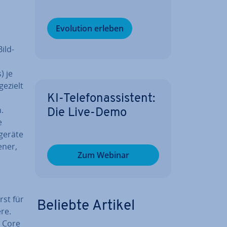
Evolution erleben
Bild­
) je
gezielt
KI-Te­le­fon­as­sis­tent:
.
Die Live-Demo
e
ge­rä­te
ener,
Zum Webinar
rst für
Beliebte Artikel
ere.
, Core