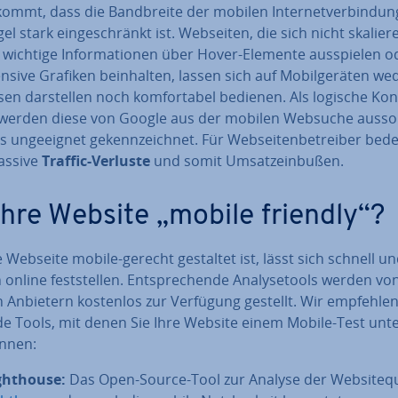
ommt, dass die Band­brei­te der mobilen In­ter­net­ver­bin­dun
el stark ein­ge­schränkt ist. Webseiten, die sich nicht skalier
 wichtige In­for­ma­tio­nen über Hover-Elemente aus­spie­len o
ten­si­ve Grafiken be­inhal­ten, lassen sich auf Mo­bil­ge­rä­ten w
sen dar­stel­len noch kom­for­ta­bel bedienen. Als logische Kon
werden diese von Google aus der mobilen Websuche aus­sor­
s un­ge­eig­net ge­kenn­zeich­net. Für Web­sei­ten­be­trei­ber bed
assive
Traffic-Verluste
und somit Um­satz­ein­bu­ßen.
 Ihre Website „mobile friendly“?
 Webseite mobile-gerecht gestaltet ist, lässt sich schnell u
 online fest­stel­len. Ent­spre­chen­de Ana­ly­se­tools werden vo
en Anbietern kostenlos zur Verfügung gestellt. Wir empfehle
e Tools, mit denen Sie Ihre Website einem Mobile-Test un­ter
nnen:
ght­house:
Das Open-Source-Tool zur Analyse der Web­site­qua­