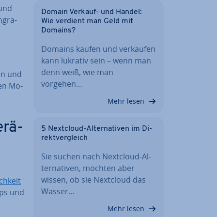
 und
Domain Verkauf- und Handel:
ngra­
Wie verdient man Geld mit
Domains?
,
Domains kaufen und verkaufen
kann lukrativ sein – wenn man
denn weiß, wie man
ten und
vorgehen…
ten Mo­
Mehr lesen
­rä­
5 Nextcloud-Al­ter­na­ti­ven im Di­
rekt­ver­gleich
Sie suchen nach Nextcloud-Al­
ter­na­ti­ven, möchten aber
wissen, ob sie Nextcloud das
ch­keit
Wasser…
ops und
Mehr lesen