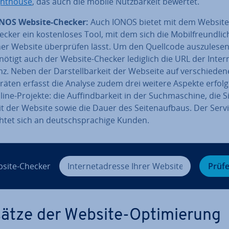
ght­house
, das auch die mobile Nutz­bar­keit bewertet.
NOS Website-Checker:
Auch IONOS bietet mit dem Website
cker ein kos­ten­lo­ses Tool, mit dem sich die Mo­bil­freund­lich
ner Website über­prü­fen lässt. Um den Quellcode aus­zu­le­sen
nötigt auch der Website-Checker lediglich die URL der In­ter­n
nz. Neben der Dar­stell­bar­keit der Webseite auf ver­schie­de­
räten erfasst die Analyse zudem drei weitere Aspekte er­folg­
ine-Projekte: die Auf­find­bar­keit in der Such­ma­schi­ne, die Si
it der Website sowie die Dauer des Sei­ten­auf­baus. Der Serv
chtet sich an deutsch­spra­chi­ge Kunden.
site-Checker
Prüf
ätze der Website-Op­ti­mie­rung