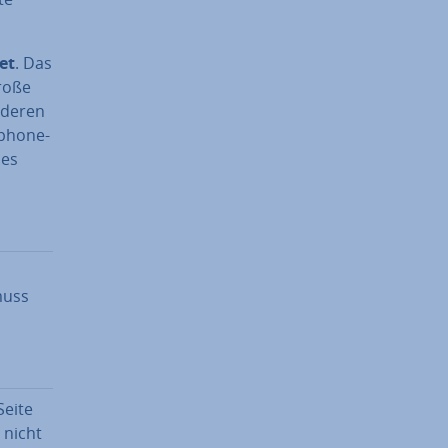
et
. Das
große
anderen
­phone-
 es
muss
Seite
 nicht