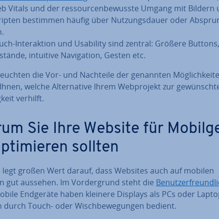
b Vitals und der res­sour­cen­be­wuss­te Umgang mit Bildern
ripten bestimmen häufig über Nut­zungs­dau­er oder Ab­spru
n.
uch-In­ter­ak­ti­on und Usability sind zentral: Größere Buttons
tände, intuitive Na­vi­ga­ti­on, Gesten etc.
leuch­ten die Vor- und Nachteile der genannten Mög­lich­kei­
Ihnen, welche Al­ter­na­ti­ve Ihrem Web­pro­jekt zur ge­wünsch­
g­keit verhilft.
um Sie Ihre Website für Mo­bil­ge
p­ti­mie­ren sollten
 legt großen Wert darauf, dass Websites auch auf mobilen
n gut aussehen. Im Vor­der­grund steht die
Be­nut­zer­freund­li
Mobile Endgeräte haben kleinere Displays als PCs oder Lapt
 durch Touch- oder Wisch­be­we­gun­gen bedient.