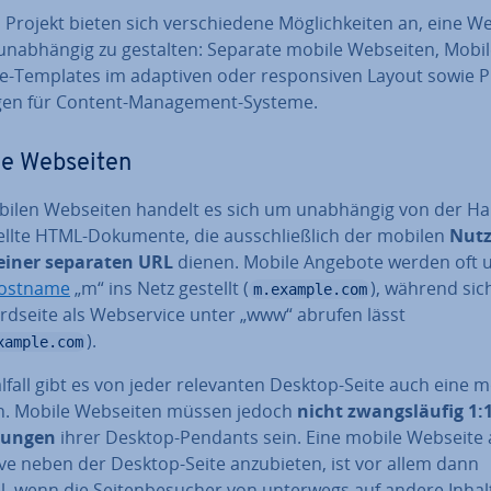
 Projekt bieten sich ver­schie­de­ne Mög­lich­kei­ten an, eine W
e­un­ab­hän­gig zu gestalten: Separate mobile Webseiten, Mobi
e-Templates im adaptiven oder re­spon­si­ven Layout sowie P
en für Content-Ma­nage­ment-Systeme.
le Webseiten
ilen Webseiten handelt es sich um un­ab­hän­gig von der Hau
tellte HTML-Dokumente, die aus­schließ­lich der mobilen
Nut
einer separaten URL
dienen. Mobile Angebote werden oft 
ostname
„m“ ins Netz gestellt (
), während sic
m.example.com
rd­sei­te als Web­ser­vice unter „www“ abrufen lässt
).
xample.com
lfall gibt es von jeder re­le­van­ten Desktop-Seite auch eine 
n. Mobile Webseiten müssen jedoch
nicht zwangs­läu­fig 1:
hun­gen
ihrer Desktop-Pendants sein. Eine mobile Webseite a
ti­ve neben der Desktop-Seite an­zu­bie­ten, ist vor allem dann
l, wenn die Sei­ten­be­su­cher von unterwegs auf andere Inhal