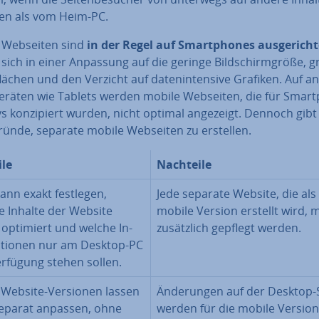
fen als vom Heim-PC.
 Webseiten sind
in der Regel auf Smart­phones aus­ge­rich­t
sich in einer Anpassung auf die geringe Bild­schirm­grö­ße, 
flä­chen und den Verzicht auf da­ten­in­ten­si­ve Grafiken. Auf 
ge­rä­ten wie Tablets werden mobile Webseiten, die für Smart
s kon­zi­piert wurden, nicht optimal angezeigt. Dennoch gibt
ründe, separate mobile Webseiten zu erstellen.
ile
Nachteile
ann exakt festlegen,
Jede separate Website, die als
e Inhalte der Website
mobile Version erstellt wird, 
 optimiert und welche In­
zu­sätz­lich gepflegt werden.
a­tio­nen nur am Desktop-PC
erfügung stehen sollen.
 Website-Versionen lassen
Än­de­run­gen auf der Desktop-
separat anpassen, ohne
werden für die mobile Version