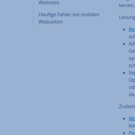
Websites
lassen,
Häufige Fehler bei mobilen
Lösung
Webseiten
Re
sc
Ad
Ge
op­
sc
Se
Opt
od
da
Zudem s
Mo
kl
Pe