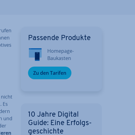
rufen
önnen
Passende Produkte
tives
Homepage-
Baukasten
Zu den Tarifen
 nicht
. Es
ndern
10 Jahre Digital
en und
Guide: Eine Er­folgs­
der
ge­schich­te
ie­ren