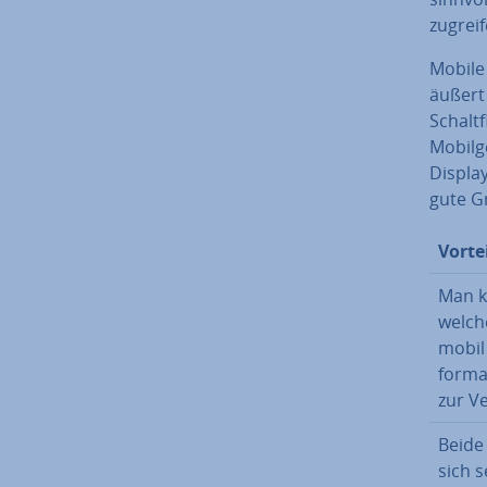
zugrei
Mobile
äußert 
Schalt­
Mo­bil­
Display
gute G
Vorte
Man k
welch
mobil
for­m
zur V
Beide
sich 