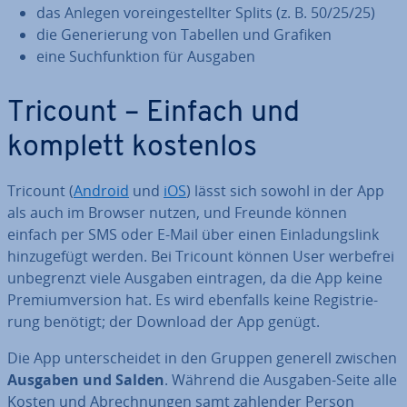
das Anlegen vor­ein­ge­stell­ter Splits (z. B. 50/25/25)
die Ge­ne­rie­rung von Tabellen und Grafiken
eine Such­funk­ti­on für Ausgaben
Tricount – Einfach und
komplett kostenlos
Tricount (
Android
und
iOS
) lässt sich sowohl in der App
als auch im Browser nutzen, und Freunde können
einfach per SMS oder E-Mail über einen Ein­la­dungs­link
hin­zu­ge­fügt werden. Bei Tricount können User werbefrei
un­be­grenzt viele Ausgaben eintragen, da die App keine
Pre­mi­um­ver­si­on hat. Es wird ebenfalls keine Re­gis­trie­
rung benötigt; der Download der App genügt.
Die App un­ter­schei­det in den Gruppen generell zwischen
Ausgaben und Salden
. Während die Ausgaben-Seite alle
Kosten und Ab­rech­nun­gen samt zahlender Person