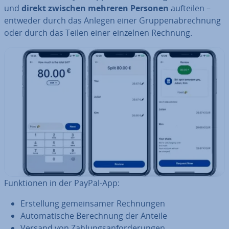
und
direkt zwischen mehreren Personen
aufteilen –
entweder durch das Anlegen einer Grup­pen­ab­rech­nung
oder durch das Teilen einer einzelnen Rechnung.
Funk­tio­nen in der PayPal-App:
Er­stel­lung ge­mein­sa­mer Rech­nun­gen
Au­to­ma­ti­sche Be­rech­nung der Anteile
Versand von Zah­lungs­an­for­de­run­gen