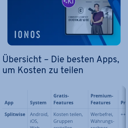
Übersicht – Die besten Apps,
um Kosten zu teilen
Gratis-
Premium-
App
System
Features
Features
Pre
Splitwise
Android,
Kosten teilen,
Werbefrei,
++
iOS,
Gruppen
Wäh­rungs­