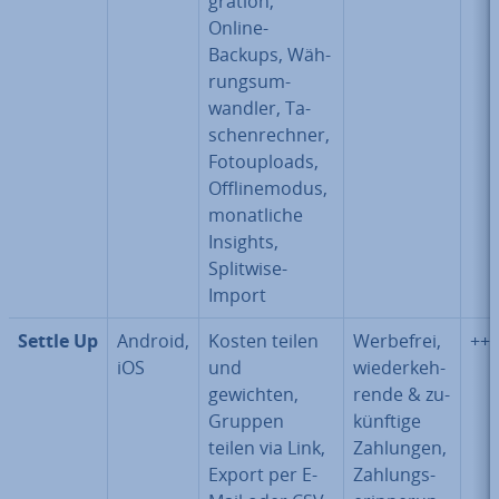
gra­ti­on,
Online-
Backups, Wäh­
rungs­um­
wand­ler, Ta­
schen­rech­ner,
Fo­to­u­ploads,
Off­line­mo­dus,
mo­nat­li­che
Insights,
Splitwise-
Import
Settle Up
Android,
Kosten teilen
Werbefrei,
++
iOS
und
wie­der­keh­
gewichten,
ren­de & zu­
Gruppen
künf­ti­ge
teilen via Link,
Zahlungen,
Export per E-
Zah­lungs­