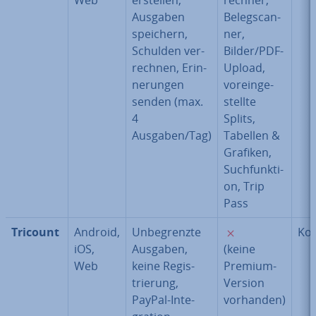
Web
erstellen,
rech­ner,
Ausgaben
Be­leg­scan­
speichern,
ner,
Schulden ver­
Bilder/PDF-
rech­nen, Er­in­
Upload,
ne­run­gen
vor­ein­ge­
senden (max.
stell­te
4
Splits,
Ausgaben/Tag)
Tabellen &
Grafiken,
Such­funk­ti­
on, Trip
Pass
✗
Tricount
Android,
Un­be­grenz­te
Kos
iOS,
Ausgaben,
(keine
Web
keine Re­gis­
Premium-
trie­rung,
Version
PayPal-In­te­
vorhanden)