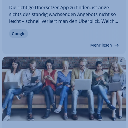
Die richtige Über­set­zer-App zu finden, ist an­ge­
sichts des ständig wach­sen­den Angebots nicht so
leicht – schnell verliert man den Überblick. Welche
Über­set­zungs-App ist etwa für Sprach­er­ken­nung
Google
besonders emp­feh­lens­wert? Wir bieten eine aus­
führ­li­che Übersicht über die besten…
Mehr lesen