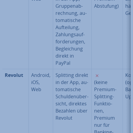
Grup­pen­ab­
Abstufung)
hän
rech­nung, au­
Ge
to­ma­ti­sche
Auf­tei­lung,
Zah­lungs­auf­
for­de­run­gen,
Be­glei­chung
direkt in
PayPal
✗
Revolut
Android,
Splitting direkt
Kos
iOS,
in der App, au­
(keine
(op
Web
to­ma­ti­sche
Premium-
Ban
Schul­den­über­
Splitting-
Up
sicht, direktes
Funk­tio­
Bezahlen über
nen,
Revolut
Premium
nur für
Banking-