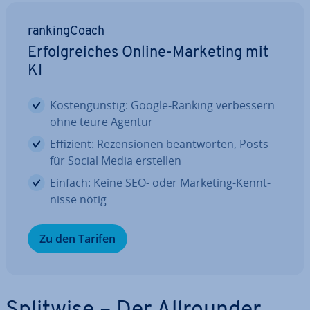
ran­king­Coach
Er­folg­rei­ches Online-Marketing mit
KI
Kos­ten­güns­tig: Google-Ranking ver­bes­sern
ohne teure Agentur
Effizient: Re­zen­sio­nen be­ant­wor­ten, Posts
für Social Media erstellen
Einfach: Keine SEO- oder Marketing-Kennt­
nis­se nötig
Zu den Tarifen