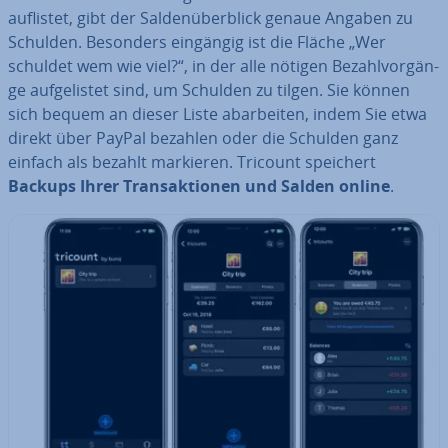
auflistet, gibt der Sal­den­über­blick genaue Angaben zu
Schulden. Besonders eingängig ist die Fläche „Wer
schuldet wem wie viel?“, in der alle nötigen Be­zahl­vor­gän­
ge auf­ge­lis­tet sind, um Schulden zu tilgen. Sie können
sich bequem an dieser Liste ab­ar­bei­ten, indem Sie etwa
direkt über PayPal bezahlen oder die Schulden ganz
einfach als bezahlt markieren. Tricount speichert
Backups Ihrer Trans­ak­tio­nen und Salden online
.