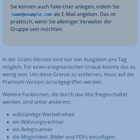
Sie können auch Fake-User anlegen, indem Sie
als E-Mail angeben. Das ist
name@example.com
praktisch, wenn Sie al­lei­ni­ger Verwalter der
Gruppe sein möchten.
In der Gratis-Version sind nur vier Ausgaben pro Tag
möglich. Für einen er­eig­nis­rei­chen Urlaub könnte das zu
wenig sein. Um diese Grenze zu entfernen, muss auf die
Premium-Version zu­rück­ge­grif­fen werden.
Weitere Funk­tio­nen, die durch das Abo frei­ge­schal­tet
werden, sind unter anderem:
voll­stän­di­ge Wer­be­frei­heit
ein Wäh­rungs­rech­ner
ein Be­leg­scan­ner
die Mög­lich­keit, Bilder und PDFs ein­zu­fü­gen