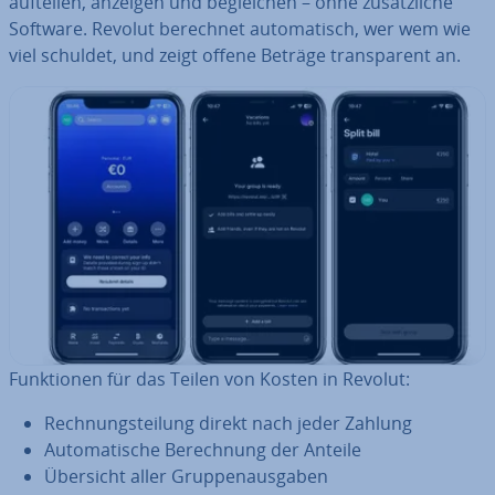
aufteilen, anzeigen und be­glei­chen – ohne zu­sätz­li­che
Software. Revolut berechnet au­to­ma­tisch, wer wem wie
viel schuldet, und zeigt offene Beträge trans­pa­rent an.
Funk­tio­nen für das Teilen von Kosten in Revolut:
Rech­nungs­tei­lung direkt nach jeder Zahlung
Au­to­ma­ti­sche Be­rech­nung der Anteile
Übersicht aller Grup­pen­aus­ga­ben