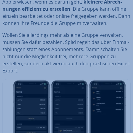
App erwiesen, wenn es darum geht,
kleinere Ab­rech­
nun­gen effizient zu erstellen
. Die Gruppe kann offline
einzeln be­ar­bei­tet oder online frei­ge­ge­ben werden. Dann
können Ihre Freunde die Gruppe mit­ver­wal­ten.
Wollen Sie al­ler­dings mehr als eine Gruppe verwalten,
müssen Sie dafür bezahlen. Splid regelt das über Ein­mal­
zah­lun­gen statt eines Abon­ne­ments. Damit schalten Sie
nicht nur die Mög­lich­keit frei, mehrere Gruppen zu
erstellen, sondern ak­ti­vie­ren auch den prak­ti­schen Excel-
Export.