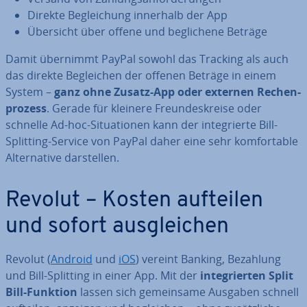
Direkte Be­glei­chung innerhalb der App
Übersicht über offene und be­gli­che­ne Beträge
Damit übernimmt PayPal sowohl das Tracking als auch
das direkte Be­glei­chen der offenen Beträge in einem
System –
ganz ohne Zusatz-App oder externen Re­chen­
pro­zess
. Gerade für kleinere Freun­des­krei­se oder
schnelle Ad-hoc-Si­tua­tio­nen kann der in­te­grier­te Bill-
Splitting-Service von PayPal daher eine sehr kom­for­ta­ble
Al­ter­na­ti­ve dar­stel­len.
Revolut – Kosten aufteilen
und sofort aus­glei­chen
Revolut (
Android
und
iOS
) vereint Banking, Bezahlung
und Bill-Splitting in einer App. Mit der
in­te­grier­ten Split
Bill-Funktion
lassen sich ge­mein­sa­me Ausgaben schnell