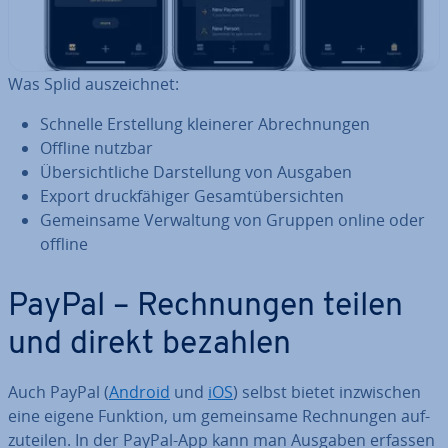
Was Splid aus­zeich­net:
Schnelle Er­stel­lung kleinerer Ab­rech­nun­gen
Offline nutzbar
Über­sicht­li­che Dar­stel­lung von Ausgaben
Export druck­fä­hi­ger Ge­samt­über­sich­ten
Ge­mein­sa­me Ver­wal­tung von Gruppen online oder
offline
PayPal – Rech­nun­gen teilen
und direkt bezahlen
Auch PayPal (
Android
und
iOS
) selbst bietet in­zwi­schen
eine eigene Funktion, um ge­mein­sa­me Rech­nun­gen auf­
zu­tei­len. In der PayPal-App kann man Ausgaben erfassen