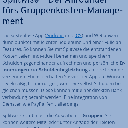
Splitwise – Der All­roun­der
fürs Grup­pen­kos­ten-Ma­nage­
ment
Die kos­ten­lo­se App (
Android
und
iOS
) und Web­an­wen­
dung punktet mit leichter Bedienung und einer Fülle an
Features. So können Sie mit Splitwise die ent­stan­de­nen
Kosten teilen, in­di­vi­du­ell benennen und speichern,
Schulden ge­gen­ein­an­der auf­rech­nen und per­sön­li­che
Er­
in­ne­run­gen zur Schul­den­be­glei­chung
an Ihre Freunde
versenden. Ebenso erhalten Sie von der App auf Wunsch
re­gel­mä­ßig Er­in­ne­run­gen, wenn Sie selbst Schulden be­
glei­chen müssen. Diese können mit einer direkten Bank­
ver­bin­dung bezahlt werden. Eine In­te­gra­ti­on von
Diensten wie PayPal fehlt al­ler­dings.
Splitwise kom­bi­niert die Ausgaben in
Gruppen
. Sie
können weitere Mit­glie­der unter Angabe der Te­le­fon­