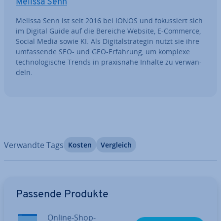
Melissa Senn
Melissa Senn ist seit 2016 bei IONOS und fo­kus­siert sich
im Digital Guide auf die Bereiche Website, E-Commerce,
Social Media sowie KI. Als Di­gi­tal­stra­te­gin nutzt sie ihre
um­fas­sen­de SEO- und GEO-Erfahrung, um komplexe
tech­no­lo­gi­sche Trends in pra­xis­na­he Inhalte zu ver­wan­
deln.
Verwandte Tags
Kosten
Vergleich
Zum Hauptmenü
Passende Produkte
Online-Shop-