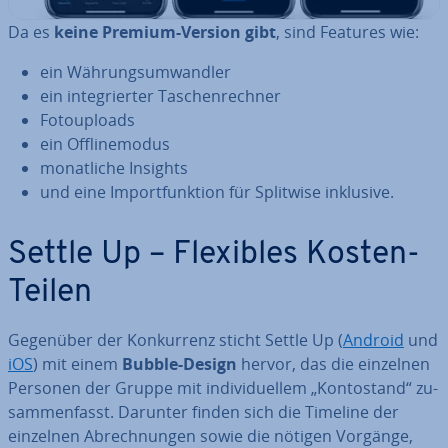
Da es
keine Premium-Version gibt
, sind Features wie:
ein Wäh­rungs­um­wand­ler
ein in­te­grier­ter Ta­schen­rech­ner
Fo­to­u­ploads
ein Off­line­mo­dus
mo­nat­li­che Insights
und eine Im­port­funk­ti­on für Splitwise inklusive.
Settle Up – Flexibles Kosten-
Teilen
Gegenüber der Kon­kur­renz sticht Settle Up (
Android
und
iOS
) mit einem
Bubble-Design
hervor, das die einzelnen
Personen der Gruppe mit in­di­vi­du­el­lem „Kon­to­stand“ zu­
sam­men­fasst. Darunter finden sich die Timeline der
einzelnen Ab­rech­nun­gen sowie die nötigen Vorgänge,