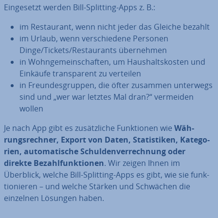
Ein­ge­setzt werden Bill-Splitting-Apps z. B.:
im Re­stau­rant, wenn nicht jeder das Gleiche bezahlt
im Urlaub, wenn ver­schie­de­ne Personen
Dinge/Tickets/Re­stau­rants über­neh­men
in Wohn­ge­mein­schaf­ten, um Haus­halts­kos­ten und
Einkäufe trans­pa­rent zu verteilen
in Freun­des­grup­pen, die öfter zusammen unterwegs
sind und „wer war letztes Mal dran?“ vermeiden
wollen
Je nach App gibt es zu­sätz­li­che Funk­tio­nen wie
Wäh­
rungs­rech­ner, Export von Daten, Sta­tis­ti­ken, Ka­te­go­
rien, au­to­ma­ti­sche Schul­den­ver­rech­nung oder
direkte Be­zahl­funk­tio­nen
. Wir zeigen Ihnen im
Überblick, welche Bill-Splitting-Apps es gibt, wie sie funk­
tio­nie­ren – und welche Stärken und Schwächen die
einzelnen Lösungen haben.