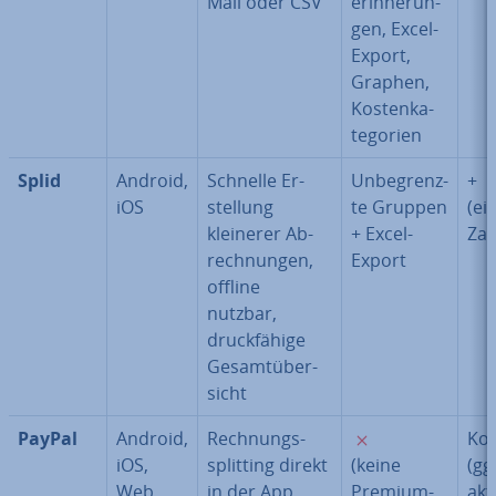
Mail oder CSV
er­in­ne­run­
gen, Excel-
Export,
Graphen,
Kos­ten­ka­
te­go­rien
Splid
Android,
Schnelle Er­
Un­be­grenz­
+
iOS
stel­lung
te Gruppen
(ei
kleinerer Ab­
+ Excel-
Zah
rech­nun­gen,
Export
offline
nutzbar,
druck­fä­hi­ge
Ge­samt­über­
sicht
✗
PayPal
Android,
Rech­nungs­
Kos
iOS,
split­ting direkt
(keine
(gg
Web
in der App,
Premium-
ak­t