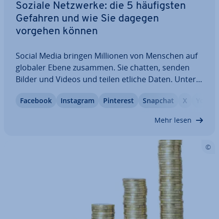
Soziale Netzwerke: die 5 häu­figs­ten
Gefahren und wie Sie dagegen
vorgehen können
Social Media bringen Millionen von Menschen auf
globaler Ebene zusammen. Sie chatten, senden
Bilder und Videos und teilen etliche Daten. Un­ter­
neh­men nutzen diese Platt­for­men gern, um ihre
Facebook
Instagram
Pinterest
Snapchat
X
YouTu
Reich­wei­te zu ver­grö­ßern. Doch je beliebter ein
Netzwerk ist, desto wahr­schein­li­cher ist es,…
Mehr lesen