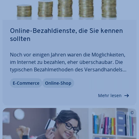
Online-Be­zahl­diens­te, die Sie kennen
sollten
Noch vor einigen Jahren waren die Mög­lich­kei­ten,
im Internet zu bezahlen, eher über­schau­bar. Die
typischen Be­zahl­me­tho­den des Ver­sand­han­dels
wie Rechnung, Last­schrift­ver­fah­ren oder
E-Commerce
Online-Shop
Nachnahme wurden dabei nicht einmal von allen
Webshops bedient. In­zwi­schen gibt es mehrere…
Mehr lesen