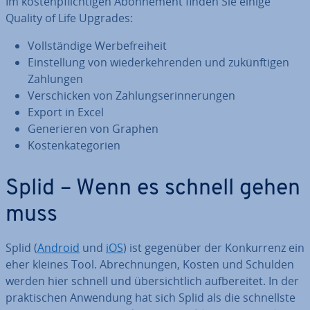
Im kos­ten­pflich­ti­gen Abon­ne­ment finden Sie einige
Quality of Life Upgrades:
Voll­stän­di­ge Wer­be­frei­heit
Ein­stel­lung von wie­der­keh­ren­den und zu­künf­ti­gen
Zahlungen
Ver­schi­cken von Zah­lungs­er­in­ne­run­gen
Export in Excel
Ge­ne­rie­ren von Graphen
Kos­ten­ka­te­go­rien
Splid – Wenn es schnell gehen
muss
Splid (
Android
und
iOS
) ist gegenüber der Kon­kur­renz ein
eher kleines Tool. Ab­rech­nun­gen, Kosten und Schulden
werden hier schnell und über­sicht­lich auf­be­rei­tet. In der
prak­ti­schen Anwendung hat sich Splid als die schnells­te