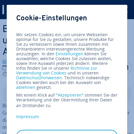
Digital Guide
Cookie-Einstellungen
Zum Haupt­in­halt springen
Bill-Splitting – Kosten teilen
Wir setzen Cookies ein, um unsere Webseiten
und Ausgaben managen per
optimal für Sie zu gestalten, unsere Produkte für
Sie zu verbessern sowie Ihnen zusammen mit
Drittanbietern interessengerechte Werbung
App
anzuzeigen. In den
Einstellungen
können Sie
auswählen, welche Cookies Sie zulassen wollen,
IONOS Redaktion
sowie Ihre Auswahl jederzeit ändern. Weitere
Auf Facebo
Auf Tw
A
02.12.2025
Infos finden Sie in unserer
Richtlinie zur
Verwendung von Cookies
und in unseren
8 mins
Datenschutzhinweisen
. Technisch notwendige
Cookies werden auch bei der Auswahl von
ablehnen
gesetzt.
In­halts­ver­zeich­nis
Mit einem Klick auf "
Akzeptieren
" stimmen Sie der
Verarbeitung und der Übermittlung Ihrer Daten
Bill-Splitting-Apps sorgen dafür, dass man sich keine
an Drittländer zu.
Gedanken um kom­pli­zier­te Rech­nungs­auf­tei­lun­gen oder
Impressum
das Vergessen von Auslagen machen muss, wenn man
mit Familie oder Freunden unterwegs ist. Egal ob im