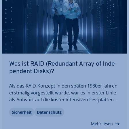
Was ist RAID (Redundant Array of In­de­
pen­dent Disks)?
Als das RAID-Konzept in den späten 1980er Jahren
erstmalig vor­ge­stellt wurde, war es in erster Linie
als Antwort auf die kos­ten­in­ten­si­ven Fest­plat­ten
der Groß­rech­ner gedacht. Während der Kos­ten­
Si­cher­heit
Da­ten­schutz
aspekt in den Hin­ter­grund gerückt ist, sind RAID-
Speicher durch ihre erhöhte…
Mehr lesen