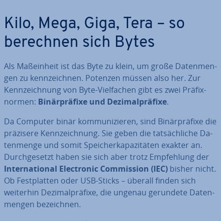
Kilo, Mega, Giga, Tera – so
berechnen sich Bytes
Als Maß­ein­heit ist das Byte zu klein, um große Da­ten­men­
gen zu kenn­zeich­nen. Potenzen müssen also her. Zur
Kenn­zeich­nung von Byte-Viel­fa­chen gibt es zwei Prä­fix­
nor­men:
Bi­när­prä­fi­xe und De­zi­mal­prä­fi­xe
.
Da Computer binär kom­mu­ni­zie­ren, sind Bi­när­prä­fi­xe die
präzisere Kenn­zeich­nung. Sie geben die tat­säch­li­che Da­
ten­men­ge und somit Spei­cher­ka­pa­zi­tä­ten exakter an.
Durch­ge­setzt haben sie sich aber trotz Emp­feh­lung der
In­ter­na­tio­nal Elec­tro­nic Com­mis­si­on (IEC)
bisher nicht.
Ob Fest­plat­ten oder USB-Sticks – überall finden sich
weiterhin De­zi­mal­prä­fi­xe, die ungenau gerundete Da­ten­
men­gen be­zeich­nen.