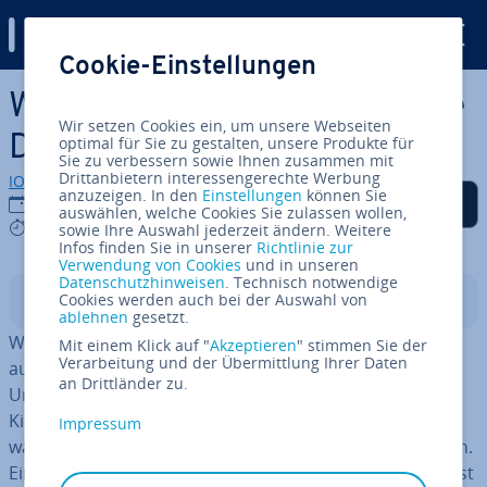
Digital Guide
Cookie-Einstellungen
Zum Haupt­in­halt springen
Was ist ein Byte? Die kleinste
Wir setzen Cookies ein, um unsere Webseiten
Da­ten­men­ge erklärt
optimal für Sie zu gestalten, unsere Produkte für
Sie zu verbessern sowie Ihnen zusammen mit
Drittanbietern interessengerechte Werbung
IONOS Redaktion
anzuzeigen. In den
Einstellungen
können Sie
Auf Facebook teilen
Auf Twitter teilen
Auf LinkedIn teilen
Als be­vor­zug­te Quelle
15.02.2021
auswählen, welche Cookies Sie zulassen wollen,
auf Google hin­zu­fü­gen
5 mins
sowie Ihre Auswahl jederzeit ändern. Weitere
Infos finden Sie in unserer
Richtlinie zur
Verwendung von Cookies
und in unseren
Datenschutzhinweisen
. Technisch notwendige
Cookies werden auch bei der Auswahl von
In­halts­ver­zeich­nis
ablehnen
gesetzt.
Wir sind von Maß­ein­hei­ten umgeben. Ein Tag besteht
Mit einem Klick auf "
Akzeptieren
" stimmen Sie der
Verarbeitung und der Übermittlung Ihrer Daten
aus 24 Stunden, 1.440 Minuten und 86.400 Sekunden.
an Drittländer zu.
Unser Kör­per­ge­wicht berechnen wir in Gramm und
Kilogramm. Flüs­sig­kei­ten werden in Litern abgefüllt,
Impressum
während Ent­fer­nun­gen in Ki­lo­me­tern gemessen werden.
Eine weitere Maß­ein­heit, die unseren Alltag bestimmt, ist