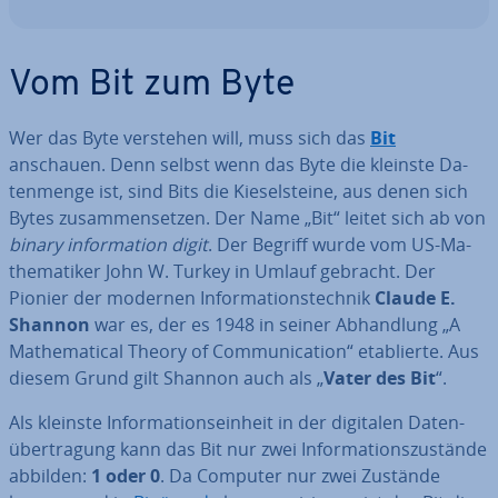
Vom Bit zum Byte
Wer das Byte verstehen will, muss sich das
Bit
anschauen. Denn selbst wenn das Byte die kleinste Da­
ten­men­ge ist, sind Bits die Kie­sel­stei­ne, aus denen sich
Bytes zu­sam­men­set­zen. Der Name „Bit“ leitet sich ab von
binary in­for­ma­ti­on digit
. Der Begriff wurde vom US-Ma­
the­ma­ti­ker John W. Turkey in Umlauf gebracht. Der
Pionier der modernen In­for­ma­ti­ons­tech­nik
Claude E.
Shannon
war es, der es 1948 in seiner Ab­hand­lung „A
Ma­the­ma­ti­cal Theory of Com­mu­ni­ca­ti­on“ eta­blier­te. Aus
diesem Grund gilt Shannon auch als „
Vater des Bit
“.
Als kleinste In­for­ma­ti­ons­ein­heit in der digitalen Da­ten­
über­tra­gung kann das Bit nur zwei In­for­ma­ti­ons­zu­stän­de
abbilden:
1 oder 0
. Da Computer nur zwei Zustände