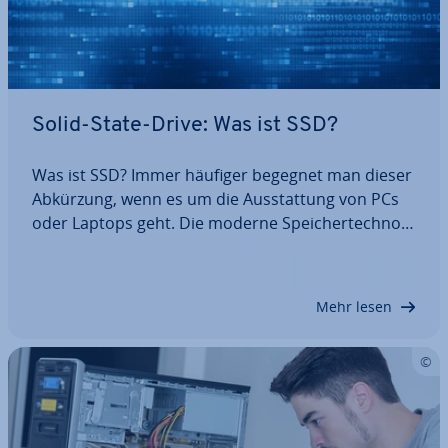
Solid-State-Drive: Was ist SSD?
Was ist SSD? Immer häufiger begegnet man dieser
Abkürzung, wenn es um die Aus­stat­tung von PCs
oder Laptops geht. Die moderne Spei­cher­tech­no­
lo­gie erobert sich immer weitere tech­ni­sche
Bereiche für End­ver­brau­cher und pro­fes­sio­nel­le
In­dus­trie­an­wen­der. Was eine SSD im Detail ist,…
Mehr lesen