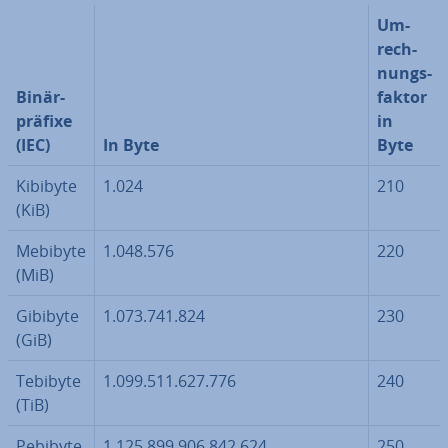
Um­
rech­
nungs­
Bi­när­
fak­tor
prä­fi­xe
in
(IEC)
In Byte
Byte
Kibibyte
1.024
210
(KiB)
Mebibyte
1.048.576
220
(MiB)
Gibibyte
1.073.741.824
230
(GiB)
Tebibyte
1.099.511.627.776
240
(TiB)
Pebibyte
1.125.899.906.842.624
250