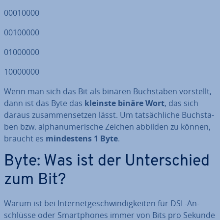
00010000
00100000
01000000
10000000
Wenn man sich das Bit als binären Buch­sta­ben vorstellt,
dann ist das Byte das
kleinste binäre Wort
, das sich
daraus zu­sam­men­set­zen lässt. Um tat­säch­li­che Buch­sta­
ben bzw. al­pha­nu­me­ri­sche Zeichen abbilden zu können,
braucht es
min­des­tens 1 Byte
.
Byte: Was ist der Un­ter­schied
zum Bit?
Warum ist bei In­ter­net­ge­schwin­dig­kei­ten für DSL-An­
schlüs­se oder Smart­phones immer von Bits pro Sekunde