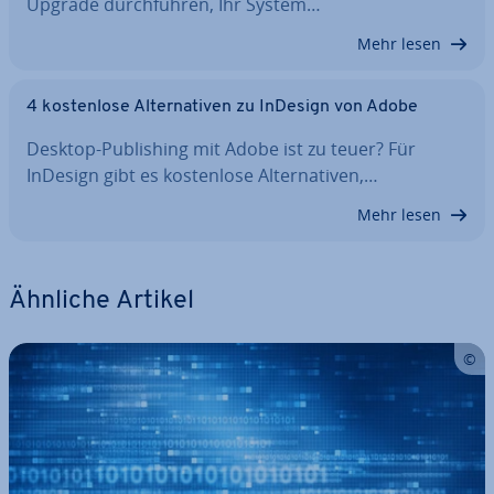
Upgrade durch­füh­ren, Ihr System…
Mehr lesen
4 kos­ten­lo­se Al­ter­na­ti­ven zu InDesign von Adobe
Desktop-Pu­bli­shing mit Adobe ist zu teuer? Für
InDesign gibt es kos­ten­lo­se Al­ter­na­ti­ven,…
Mehr lesen
Ähnliche Artikel