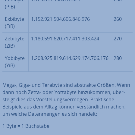
(PiB)
Exbibyte
1.152.921.504.606.846.976
260
(EiB)
Zebibyte
1.180.591.620.717.411.303.424
270
(ZiB)
Yobibyte
1.208.925.819.614.629.174.706.176
280
(YiB)
Mega-, Giga- und Terabyte sind abstrakte Größen. Wenn
dann noch Zetta- oder Yottabyte hin­zu­kom­men, über­
steigt dies das Vor­stel­lungs­ver­mö­gen. Prak­ti­sche
Beispiele aus dem Alltag können ver­ständ­lich machen,
um welche Da­ten­men­gen es sich handelt:
1 Byte = 1 Buchstabe