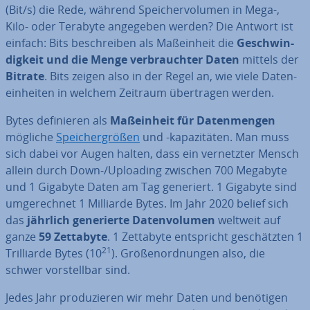
(Bit/s) die Rede, während Spei­cher­vo­lu­men in Mega-,
Kilo- oder Terabyte angegeben werden? Die Antwort ist
einfach: Bits be­schrei­ben als Maß­ein­heit die
Ge­schwin­
dig­keit und die Menge
ver­brauch­ter Daten
mittels der
Bitrate
. Bits zeigen also in der Regel an, wie viele Da­ten­
ein­hei­ten in welchem Zeitraum über­tra­gen werden.
Bytes de­fi­nie­ren als
Maß­ein­heit für Da­ten­men­gen
mögliche
Spei­cher­grö­ßen
und -ka­pa­zi­tä­ten. Man muss
sich dabei vor Augen halten, dass ein ver­netz­ter Mensch
allein durch Down-/Uploading zwischen 700 Megabyte
und 1 Gigabyte Daten am Tag generiert. 1 Gigabyte sind
um­ge­rech­net 1 Milliarde Bytes. Im Jahr 2020 belief sich
das
jährlich ge­ne­rier­te Da­ten­vo­lu­men
weltweit auf
ganze
59 Zettabyte
. 1 Zettabyte ent­spricht ge­schätz­ten 1
21
Tril­li­ar­de Bytes (10
). Grö­ßen­ord­nun­gen also, die
schwer vor­stell­bar sind.
Jedes Jahr pro­du­zie­ren wir mehr Daten und benötigen