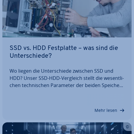
SSD vs. HDD Fest­plat­te – was sind die
Un­ter­schie­de?
Wo liegen die Un­ter­schie­de zwischen SSD und
HDD? Unser SSD-HDD-Vergleich stellt die we­sent­li­
chen tech­ni­schen Parameter der beiden Spei­cher­
tech­no­lo­gien vor. Zudem geben wir Tipps, welche
Fest­plat­ten­tech­no­lo­gie für welche An­wen­dun­gen
am besten geeignet ist: das aus­ge­reif­te und…
Mehr lesen