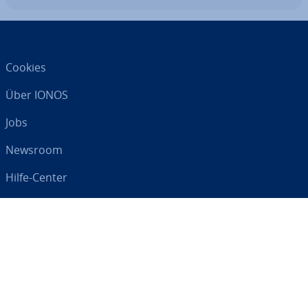
Cookies
Über IONOS
Jobs
Newsroom
Hilfe-Center
AGB
Da­ten­schutz
Impressum