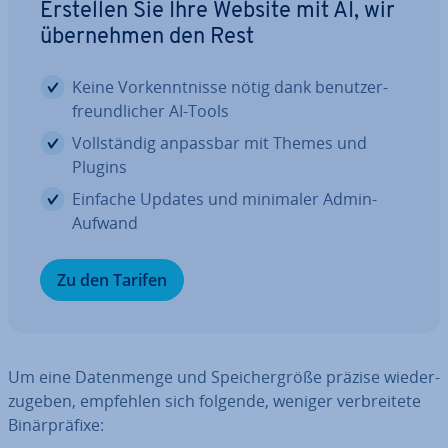
Erstellen Sie Ihre Website mit AI, wir
über­neh­men den Rest
Keine Vor­kennt­nis­se nötig dank be­nut­zer­
freund­li­cher AI-Tools
Voll­stän­dig anpassbar mit Themes und
Plugins
Einfache Updates und minimaler Admin-
Aufwand
Zu den Tarifen
Um eine Da­ten­men­ge und Spei­cher­grö­ße präzise wie­der­
zu­ge­ben, empfehlen sich folgende, weniger ver­brei­te­te
Bi­när­prä­fi­xe: