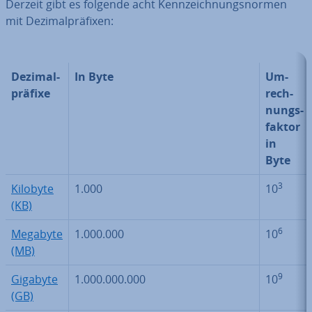
Derzeit gibt es folgende acht Kenn­zeich­nungs­nor­men
mit De­zi­mal­prä­fi­xen:
De­zi­mal­
In Byte
Um­
prä­fi­xe
rech­
nungs­
fak­tor
in
Byte
3
Kilobyte
1.000
10
(KB)
6
Megabyte
1.000.000
10
(MB)
9
Gigabyte
1.000.000.000
10
(GB)