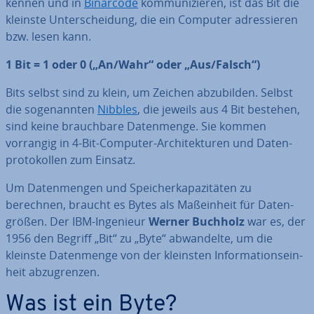
kennen und in
Binärcode
kom­mu­ni­zie­ren, ist das Bit die
kleinste Un­ter­schei­dung, die ein Computer adres­sie­ren
bzw. lesen kann.
1 Bit = 1 oder 0 („An/Wahr“ oder „Aus/Falsch“)
Bits selbst sind zu klein, um Zeichen ab­zu­bil­den. Selbst
die so­ge­nann­ten
Nibbles
, die jeweils aus 4 Bit bestehen,
sind keine brauch­ba­re Da­ten­men­ge. Sie kommen
vorrangig in 4-Bit-Computer-Ar­chi­tek­tu­ren und Da­ten­
pro­to­kol­len zum Einsatz.
Um Da­ten­men­gen und Spei­cher­ka­pa­zi­tä­ten zu
berechnen, braucht es Bytes als Maß­ein­heit für Da­ten­
grö­ßen. Der IBM-Ingenieur
Werner Buchholz
war es, der
1956 den Begriff „Bit“ zu „Byte“ ab­wan­del­te, um die
kleinste Da­ten­men­ge von der kleinsten In­for­ma­ti­ons­ein­
heit ab­zu­gren­zen.
Was ist ein Byte?