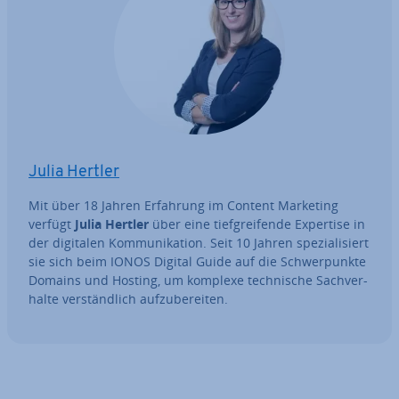
Julia Hertler
Mit über 18 Jahren Erfahrung im Content Marketing
verfügt
Julia Hertler
über eine tief­grei­fen­de Expertise in
der digitalen Kom­mu­ni­ka­ti­on. Seit 10 Jahren spe­zia­li­siert
sie sich beim IONOS Digital Guide auf die Schwer­punk­te
Domains und Hosting, um komplexe tech­ni­sche Sach­ver­
hal­te ver­ständ­lich auf­zu­be­rei­ten.