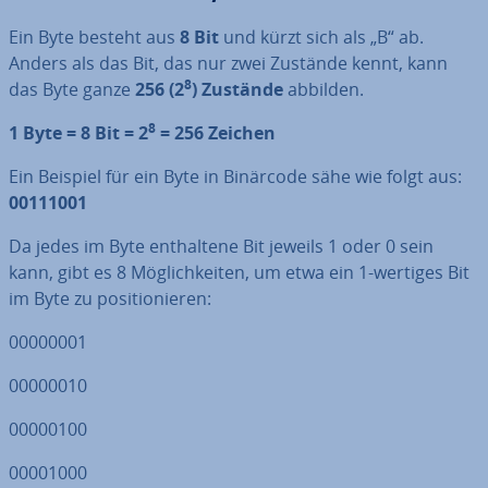
Ein Byte besteht aus
8 Bit
und kürzt sich als „B“ ab.
Anders als das Bit, das nur zwei Zustände kennt, kann
8
das Byte ganze
256 (2
) Zustände
abbilden.
8
1 Byte = 8 Bit = 2
= 256 Zeichen
Ein Beispiel für ein Byte in Binärcode sähe wie folgt aus:
00111001
Da jedes im Byte ent­hal­te­ne Bit jeweils 1 oder 0 sein
kann, gibt es 8 Mög­lich­kei­ten, um etwa ein 1-wertiges Bit
im Byte zu po­si­tio­nie­ren:
00000001
00000010
00000100
00001000