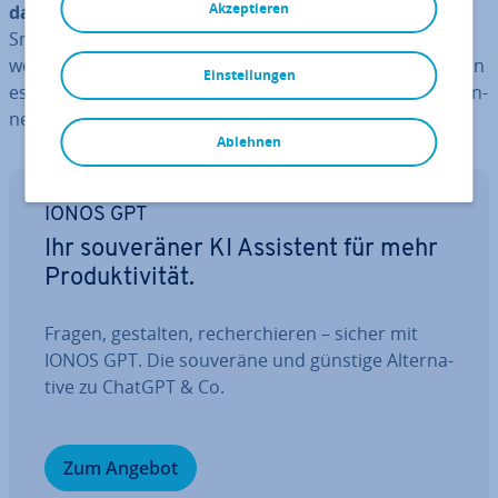
Akzeptieren
das Byte
. Bytes zeigen an, wie viel Fotos noch aufs
Smart­phone passen oder wann der PC auf­ge­räumt
werden sollte. Bytes sind
die kleinsten Bausteine
, wenn
Einstellungen
es um Da­ten­men­gen geht. Es lohnt sich, sie genauer ken­
nen­zu­ler­nen.
Ablehnen
IONOS GPT
Ihr sou­ve­rä­ner KI Assistent für mehr
Pro­duk­ti­vi­tät.
Fragen, gestalten, re­cher­chie­ren – sicher mit
IONOS GPT. Die souveräne und günstige Al­ter­na­
ti­ve zu ChatGPT & Co.
Zum Angebot