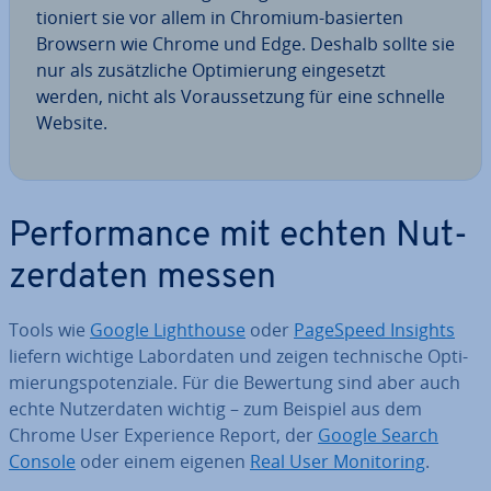
tio­niert sie vor allem in Chromium-basierten
Browsern wie Chrome und Edge. Deshalb sollte sie
nur als zu­sätz­li­che Op­ti­mie­rung ein­ge­setzt
werden, nicht als Vor­aus­set­zung für eine schnelle
Website.
Per­for­mance mit echten Nut­
zer­da­ten messen
Tools wie
Google Light­house
oder
PageSpeed Insights
liefern wichtige La­bor­da­ten und zeigen tech­ni­sche Op­ti­
mie­rungs­po­ten­zia­le. Für die Bewertung sind aber auch
echte Nut­zer­da­ten wichtig – zum Beispiel aus dem
Chrome User Ex­pe­ri­ence Report, der
Google Search
Console
oder einem eigenen
Real User Mo­ni­to­ring
.