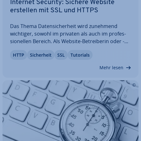
Internet Security: Sichere Website
erstellen mit SSL und HTTPS
Das Thema Da­ten­si­cher­heit wird zunehmend
wichtiger, sowohl im privaten als auch im pro­fes­
sio­nel­len Bereich. Als Website-Be­trei­be­rin oder -
Betreiber sollten Sie alle Vor­keh­run­gen treffen, um
HTTP
Si­cher­heit
SSL
Tutorials
den Besuch auf Ihrer Seite so sicher wie möglich zu
machen und eine ri­si­ko­freie…
Mehr lesen