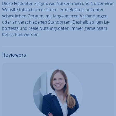
Diese Felddaten zeigen, wie Nut­ze­rin­nen und Nutzer eine
Website tat­säch­lich erleben – zum Beispiel auf un­ter­
schied­li­chen Geräten, mit lang­sa­me­ren Ver­bin­dun­gen
oder an ver­schie­de­nen Stand­or­ten. Deshalb sollten La­
bor­tests und reale Nut­zungs­da­ten immer gemeinsam
be­trach­tet werden.
Reviewers