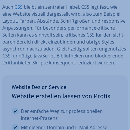
Auch
CSS
bleibt ein zentraler Hebel. CSS legt fest, wie
eine Website visuell dar­ge­stellt wird, also zum Beispiel
Layout, Farben, Abstände, Schrift­grö­ßen und re­spon­si­ve
An­pas­sun­gen. Für besonders per­for­mance­kri­ti­sche
Seiten kann es sinnvoll sein, kri­ti­sches CSS für den sicht­
ba­ren Bereich direkt ein­zu­bin­den und übrige Styles
asynchron nach­zu­la­den. Gleich­zei­tig sollten un­ge­nutz­tes
CSS, unnötige Ja­va­Script-Bi­blio­the­ken und blo­ckie­ren­de
Dritt­an­bie­ter-Skripte kon­se­quent reduziert werden.
Website Design Service
Website erstellen lassen von Profis
Der einfache Weg zur pro­fes­sio­nel­len
Internet-Präsenz
Mit eigener Domain und E-Mail-Adresse