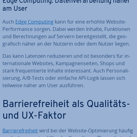
Edge Computing: Da­ten­ver­ar­bei­tung näher
am User
Auch
Edge Computing
kann für eine erhöhte Website-
Per­for­mance sorgen. Dabei werden Inhalte, Funk­tio­nen
und Be­rech­nun­gen auf Servern be­reit­ge­stellt, die geo­
gra­fisch näher an der Nutzerin oder dem Nutzer liegen.
Das kann Latenzen re­du­zie­ren und ist besonders für in­
ter­na­tio­na­le Websites, Kam­pa­gnen­sei­ten, Shops und
stark fre­quen­tier­te Inhalte in­ter­es­sant. Auch Per­so­na­li­
sie­rung, A/B-Tests oder einfache API-Logik lassen sich
teilweise näher am User ausführen.
Bar­rie­re­frei­heit als Qualitäts-
und UX-Faktor
Bar­rie­re­frei­heit
wird bei der Website-Op­ti­mie­rung häufig