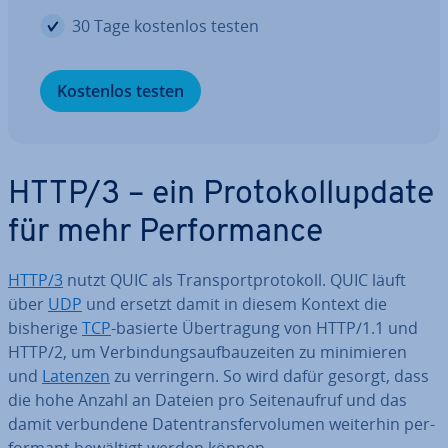
30 Tage kostenlos testen
Kostenlos testen
HTTP/3 – ein Pro­to­kol­l­up­date
für mehr Per­for­mance
HTTP/3
nutzt QUIC als Trans­port­pro­to­koll. QUIC läuft
über
UDP
und ersetzt damit in diesem Kontext die
bisherige
TCP
-basierte Über­tra­gung von HTTP/1.1 und
HTTP/2, um Ver­bin­dungs­auf­bau­zei­ten zu mi­ni­mie­ren
und
Latenzen
zu ver­rin­gern. So wird dafür gesorgt, dass
die hohe Anzahl an Dateien pro Sei­ten­auf­ruf und das
damit ver­bun­de­ne Da­ten­trans­fer­vo­lu­men weiterhin per­