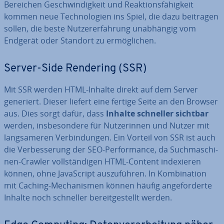
Bereichen Ge­schwin­dig­keit und Re­ak­ti­ons­fä­hig­keit
kommen neue Tech­no­lo­gien ins Spiel, die dazu beitragen
sollen, die beste Nut­zer­er­fah­rung un­ab­hän­gig vom
Endgerät oder Standort zu er­mög­li­chen.
Server-Side Rendering (SSR)
Mit SSR werden HTML-Inhalte direkt auf dem Server
generiert. Dieser liefert eine fertige Seite an den Browser
aus. Dies sorgt dafür, dass
Inhalte schneller sichtbar
werden, ins­be­son­de­re für Nut­ze­rin­nen und Nutzer mit
lang­sa­me­ren Ver­bin­dun­gen. Ein Vorteil von SSR ist auch
die Ver­bes­se­rung der SEO-Per­for­mance, da Such­ma­schi­
nen-Crawler voll­stän­di­gen HTML-Content in­de­xie­ren
können, ohne Ja­va­Script aus­zu­füh­ren. In Kom­bi­na­ti­on
mit Caching-Me­cha­nis­men können häufig an­ge­for­der­te
Inhalte noch schneller be­reit­ge­stellt werden.