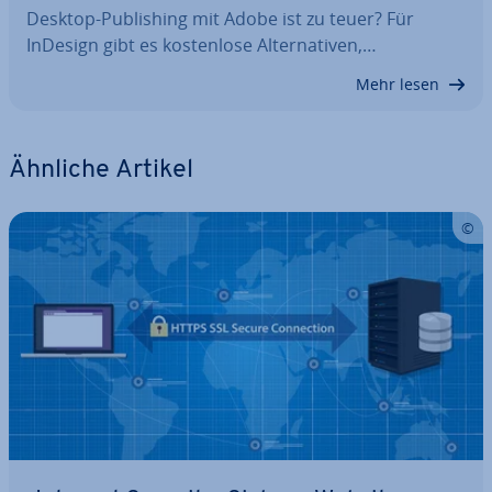
Desktop-Pu­bli­shing mit Adobe ist zu teuer? Für
InDesign gibt es kos­ten­lo­se Al­ter­na­ti­ven,…
Mehr lesen
Ähnliche Artikel