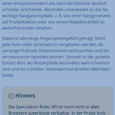
einen ent­spre­chen­den Link, kann die Zielseite deutlich
schneller er­schei­nen. Besonders in­ter­es­sant ist das für
wichtige Na­vi­ga­ti­ons­pfa­de, z. B. von einer Ka­te­go­rie­sei­te
auf Pro­dukt­sei­ten oder von einem Rat­ge­ber­ar­ti­kel zu
wei­ter­füh­ren­den Inhalten.
Dabei ist al­ler­dings Fin­ger­spit­zen­ge­fühl gefragt. Nicht
jede Seite sollte au­to­ma­tisch vor­ge­la­den werden, da
unnötige Preloads Da­ten­vo­lu­men ver­brau­chen und Ser­
ver­res­sour­cen belasten können. Sinnvoll ist der gezielte
Einsatz dort, wo Nut­zer­pfa­de besonders wahr­schein­lich
sind und ein schneller Sei­ten­wech­sel direkten Mehrwert
bietet.
Hinweis
Die Spe­cu­la­ti­on Rules API ist noch nicht in allen
Browsern zu­ver­läs­sig verfügbar. In der Praxis funk­