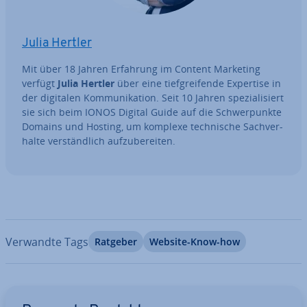
Julia Hertler
Mit über 18 Jahren Erfahrung im Content Marketing
verfügt
Julia Hertler
über eine tief­grei­fen­de Expertise in
der digitalen Kom­mu­ni­ka­ti­on. Seit 10 Jahren spe­zia­li­siert
sie sich beim IONOS Digital Guide auf die Schwer­punk­te
Domains und Hosting, um komplexe tech­ni­sche Sach­ver­
hal­te ver­ständ­lich auf­zu­be­rei­ten.
Verwandte Tags
Ratgeber
Website-Know-how
Zum Hauptmenü