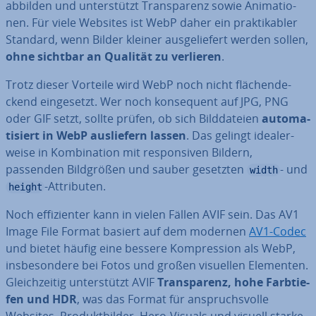
abbilden und un­ter­stützt Trans­pa­renz sowie Ani­ma­tio­
nen. Für viele Websites ist WebP daher ein prak­ti­ka­bler
Standard, wenn Bilder kleiner aus­ge­lie­fert werden sollen,
ohne sichtbar an Qualität zu verlieren
.
Trotz dieser Vorteile wird WebP noch nicht flä­chen­de­
ckend ein­ge­setzt. Wer noch kon­se­quent auf JPG, PNG
oder GIF setzt, sollte prüfen, ob sich Bild­da­tei­en
au­to­ma­
ti­siert in WebP aus­lie­fern lassen
. Das gelingt idea­ler­
wei­se in Kom­bi­na­ti­on mit re­spon­si­ven Bildern,
passenden Bild­grö­ßen und sauber gesetzten
- und
width
-At­tri­bu­ten.
height
Noch ef­fi­zi­en­ter kann in vielen Fällen AVIF sein. Das AV1
Image File Format basiert auf dem modernen
AV1-Codec
und bietet häufig eine bessere Kom­pres­si­on als WebP,
ins­be­son­de­re bei Fotos und großen visuellen Elementen.
Gleich­zei­tig un­ter­stützt AVIF
Trans­pa­renz, hohe Farb­tie­
fen und HDR
, was das Format für an­spruchs­vol­le