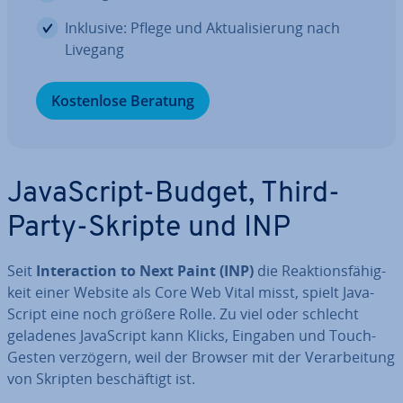
Inklusive: Pflege und Ak­tua­li­sie­rung nach
Livegang
Kos­ten­lo­se Beratung
Ja­va­Script-Budget, Third-
Party-Skripte und INP
Seit
In­ter­ac­tion to Next Paint (INP)
die Re­ak­ti­ons­fä­hig­
keit einer Website als Core Web Vital misst, spielt Ja­va­
Script eine noch größere Rolle. Zu viel oder schlecht
geladenes Ja­va­Script kann Klicks, Eingaben und Touch-
Gesten verzögern, weil der Browser mit der Ver­ar­bei­tung
von Skripten be­schäf­tigt ist.