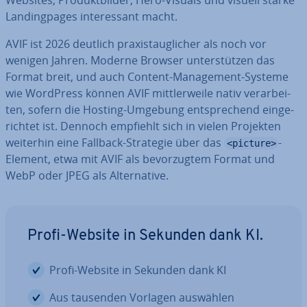
Websites, Pro­dukt­bil­der, Hero-Visuals und visuell starke
Landing­pa­ges in­ter­es­sant macht.
AVIF ist 2026 deutlich pra­xis­taug­li­cher als noch vor
wenigen Jahren. Moderne Browser un­ter­stüt­zen das
Format breit, und auch Content-Ma­nage­ment-Systeme
wie WordPress können AVIF mitt­ler­wei­le nativ ver­ar­bei­
ten, sofern die Hosting-Umgebung ent­spre­chend ein­ge­
rich­tet ist. Dennoch empfiehlt sich in vielen Projekten
weiterhin eine Fallback-Strategie über das
-
<picture>
Element, etwa mit AVIF als be­vor­zug­tem Format und
WebP oder JPEG als Al­ter­na­ti­ve.
Profi-Website in Sekunden dank KI.
Profi-Website in Sekunden dank KI
Aus tausenden Vorlagen auswählen