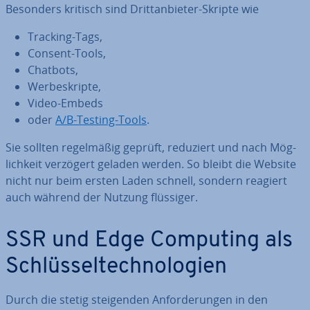
Besonders kritisch sind Dritt­an­bie­ter-Skripte wie
Tracking-Tags,
Consent-Tools,
Chatbots,
Wer­beskrip­te,
Video-Embeds
oder
A/B-Testing-Tools
.
Sie sollten re­gel­mä­ßig geprüft, reduziert und nach Mög­
lich­keit verzögert geladen werden. So bleibt die Website
nicht nur beim ersten Laden schnell, sondern reagiert
auch während der Nutzung flüssiger.
SSR und Edge Computing als
Schlüs­sel­tech­no­lo­gien
Durch die stetig stei­gen­den An­for­de­run­gen in den