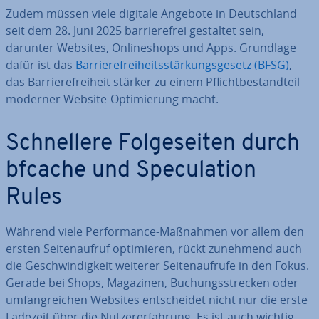
Zudem müssen viele digitale Angebote in Deutsch­land
seit dem 28. Juni 2025 bar­rie­re­frei gestaltet sein,
darunter Websites, On­line­shops und Apps. Grundlage
dafür ist das
Bar­rie­re­frei­heits­stär­kungs­ge­setz (BFSG)
,
das Bar­rie­re­frei­heit stärker zu einem Pflicht­be­stand­teil
moderner Website-Op­ti­mie­rung macht.
Schnel­le­re Fol­ge­sei­ten durch
bfcache und Spe­cu­la­ti­on
Rules
Während viele Per­for­mance-Maßnahmen vor allem den
ersten Sei­ten­auf­ruf op­ti­mie­ren, rückt zunehmend auch
die Ge­schwin­dig­keit weiterer Sei­ten­auf­ru­fe in den Fokus.
Gerade bei Shops, Magazinen, Bu­chungs­stre­cken oder
um­fang­rei­chen Websites ent­schei­det nicht nur die erste
Ladezeit über die Nut­zer­er­fah­rung. Es ist auch wichtig,