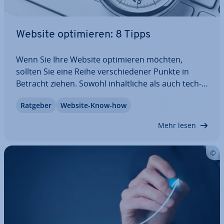
Website op­ti­mie­ren: 8 Tipps
Wenn Sie Ihre Website op­ti­mie­ren möchten,
sollten Sie eine Reihe ver­schie­de­ner Punkte in
Betracht ziehen. Sowohl in­halt­li­che als auch tech­
ni­sche Op­ti­mie­rungs­maß­nah­men spielen eine
Ratgeber
Website-Know-how
große Rolle, wenn es darum geht, Ihre Website
schneller zu machen oder für mobile Endgeräte…
Mehr lesen