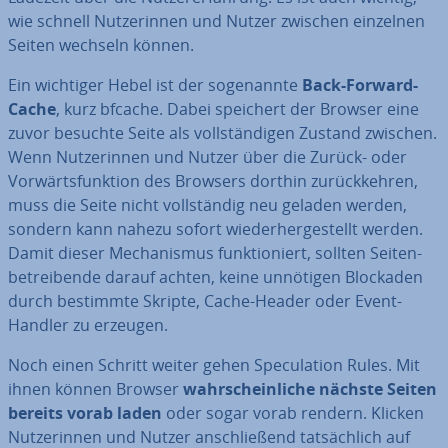
wie schnell Nut­ze­rin­nen und Nutzer zwischen einzelnen
Seiten wechseln können.
Ein wichtiger Hebel ist der so­ge­nann­te
Back-Forward-
Cache
, kurz bfcache. Dabei speichert der Browser eine
zuvor besuchte Seite als voll­stän­di­gen Zustand zwischen.
Wenn Nut­ze­rin­nen und Nutzer über die Zurück- oder
Vor­wärts­funk­ti­on des Browsers dorthin zu­rück­keh­ren,
muss die Seite nicht voll­stän­dig neu geladen werden,
sondern kann nahezu sofort wie­der­her­ge­stellt werden.
Damit dieser Me­cha­nis­mus funk­tio­niert, sollten Sei­ten­
be­trei­ben­de darauf achten, keine unnötigen Blockaden
durch bestimmte Skripte, Cache-Header oder Event-
Handler zu erzeugen.
Noch einen Schritt weiter gehen Spe­cu­la­ti­on Rules. Mit
ihnen können Browser
wahr­schein­li­che nächste Seiten
bereits vorab laden
oder sogar vorab rendern. Klicken
Nut­ze­rin­nen und Nutzer an­schlie­ßend tat­säch­lich auf