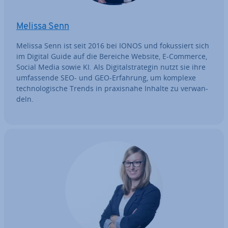
Melissa Senn
Melissa Senn ist seit 2016 bei IONOS und fo­kus­siert sich
im Digital Guide auf die Bereiche Website, E-Commerce,
Social Media sowie KI. Als Di­gi­tal­stra­te­gin nutzt sie ihre
um­fas­sen­de SEO- und GEO-Erfahrung, um komplexe
tech­no­lo­gi­sche Trends in pra­xis­na­he Inhalte zu ver­wan­
deln.