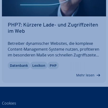
PHP7: Kürzere Lade- und Zu­griff­zei­ten
im Web
Betreiber dy­na­mi­scher Websites, die komplexe
Content-Ma­nage­ment-Systeme nutzen, pro­fi­tie­ren
im be­son­de­ren Maße von schnellen Zu­griffs­zei­ten.
Denn selbige sichern eine gute Per­for­mance und
Datenbank
Lexikon
PHP
sorgen so für eine größere Nut­zer­freund­lich­keit.
Mit dem PHP7-Release ist nun eine neue…
Mehr lesen
Cookies