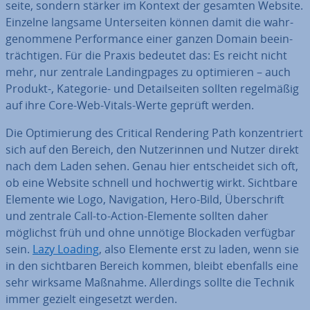
sei­te, sondern stärker im Kontext der gesamten Website.
Einzelne langsame Un­ter­sei­ten können damit die wahr­
ge­nom­me­ne Per­for­mance einer ganzen Domain be­ein­
träch­ti­gen. Für die Praxis bedeutet das: Es reicht nicht
mehr, nur zentrale Landing­pa­ges zu op­ti­mie­ren – auch
Produkt-, Kategorie- und De­tail­sei­ten sollten re­gel­mä­ßig
auf ihre Core-Web-Vitals-Werte geprüft werden.
Die Op­ti­mie­rung des Critical Rendering Path kon­zen­triert
sich auf den Bereich, den Nut­ze­rin­nen und Nutzer direkt
nach dem Laden sehen. Genau hier ent­schei­det sich oft,
ob eine Website schnell und hoch­wer­tig wirkt. Sichtbare
Elemente wie Logo, Na­vi­ga­ti­on, Hero-Bild, Über­schrift
und zentrale Call-to-Action-Elemente sollten daher
möglichst früh und ohne unnötige Blockaden verfügbar
sein.
Lazy Loading
, also Elemente erst zu laden, wenn sie
in den sicht­ba­ren Bereich kommen, bleibt ebenfalls eine
sehr wirksame Maßnahme. Al­ler­dings sollte die Technik
immer gezielt ein­ge­setzt werden.