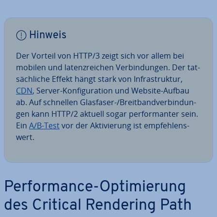
Hinweis
Der Vorteil von HTTP/3 zeigt sich vor allem bei
mobilen und la­tenz­rei­chen Ver­bin­dun­gen. Der tat­
säch­li­che Effekt hängt stark von In­fra­struk­tur,
CDN
, Server-Kon­fi­gu­ra­ti­on und Website-Aufbau
ab. Auf schnellen Glasfaser-/Breit­band­ver­bin­dun­
gen kann HTTP/2 aktuell sogar per­for­man­ter sein.
Ein
A/B-Test
vor der Ak­ti­vie­rung ist emp­feh­lens­
wert.
Per­for­mance-Op­ti­mie­rung
des Critical Rendering Path