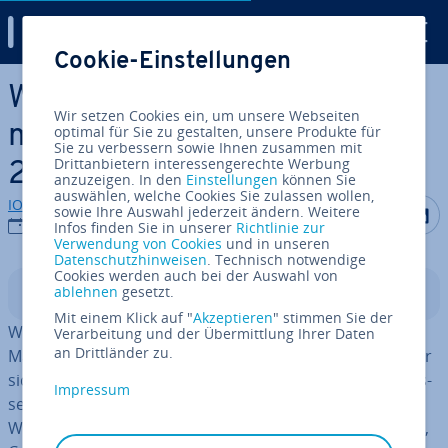
Digital Guide
Cookie-Einstellungen
Zum Haupt­in­halt springen
Website-Per­for­mance-Op­ti­
Wir setzen Cookies ein, um unsere Webseiten
mie­rung: Das sind die Trends
optimal für Sie zu gestalten, unsere Produkte für
Sie zu verbessern sowie Ihnen zusammen mit
Drittanbietern interessengerechte Werbung
2026
anzuzeigen. In den
Einstellungen
können Sie
auswählen, welche Cookies Sie zulassen wollen,
IONOS Redaktion
Auf Facebo
Auf Tw
A
sowie Ihre Auswahl jederzeit ändern. Weitere
30.07.2026
Infos finden Sie in unserer
Richtlinie zur
Verwendung von Cookies
und in unseren
Datenschutzhinweisen
. Technisch notwendige
Cookies werden auch bei der Auswahl von
ablehnen
gesetzt.
In­halts­ver­zeich­nis
Mit einem Klick auf "
Akzeptieren
" stimmen Sie der
Website-Per­for­mance-Op­ti­mie­rung umfasst alle
Verarbeitung und der Übermittlung Ihrer Daten
an Drittländer zu.
Maßnahmen, die La­de­zei­ten verkürzen, Inhalte schneller
sichtbar machen und die Nutzung einer Website ver­bes­
Impressum
sern. Wichtige Hebel sind moderne Bild­for­ma­te wie
WebP und AVIF, HTTP/3, op­ti­mier­tes CSS und Ja­va­Script,