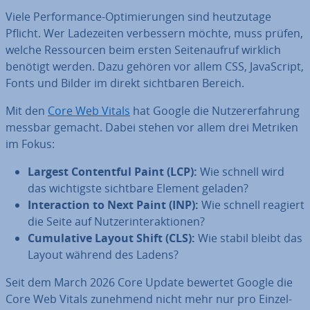
Viele Per­for­mance-Op­ti­mie­run­gen sind heut­zu­ta­ge
Pflicht. Wer La­de­zei­ten ver­bes­sern möchte, muss prüfen,
welche Res­sour­cen beim ersten Sei­ten­auf­ruf wirklich
benötigt werden. Dazu gehören vor allem CSS, Ja­va­Script,
Fonts und Bilder im direkt sicht­ba­ren Bereich.
Mit den
Core Web Vitals
hat Google die Nut­zer­er­fah­rung
messbar gemacht. Dabei stehen vor allem drei Metriken
im Fokus:
Largest Con­tentful Paint (LCP):
Wie schnell wird
das wich­tigs­te sichtbare Element geladen?
In­ter­ac­tion to Next Paint (INP):
Wie schnell reagiert
die Seite auf Nut­zer­inter­ak­tio­nen?
Cu­mu­la­ti­ve Layout Shift (CLS):
Wie stabil bleibt das
Layout während des Ladens?
Seit dem March 2026 Core Update bewertet Google die
Core Web Vitals zunehmend nicht mehr nur pro Ein­zel­