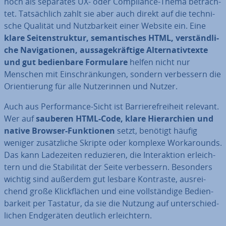
noch als separates UX- oder Com­pli­ance-Thema be­trach­
tet. Tat­säch­lich zahlt sie aber auch direkt auf die tech­ni­
sche Qualität und Nutz­bar­keit einer Website ein. Eine
klare Sei­ten­struk­tur, se­man­ti­sches HTML, ver­ständ­li­
che Na­vi­ga­tio­nen, aus­sa­ge­kräf­ti­ge Al­ter­na­tiv­tex­te
und gut be­dien­ba­re Formulare
helfen nicht nur
Menschen mit Ein­schrän­kun­gen, sondern ver­bes­sern die
Ori­en­tie­rung für alle Nut­ze­rin­nen und Nutzer.
Auch aus Per­for­mance-Sicht ist Bar­rie­re­frei­heit relevant.
Wer auf
sauberen HTML-Code, klare Hier­ar­chien und
native Browser-Funk­tio­nen
setzt, benötigt häufig
weniger zu­sätz­li­che Skripte oder komplexe Work­arounds.
Das kann La­de­zei­ten re­du­zie­ren, die In­ter­ak­ti­on er­leich­
tern und die Sta­bi­li­tät der Seite ver­bes­sern. Besonders
wichtig sind außerdem gut lesbare Kontraste, aus­rei­
chend große Klick­flä­chen und eine voll­stän­di­ge Be­dien­
bar­keit per Tastatur, da sie die Nutzung auf un­ter­schied­
li­chen End­ge­rä­ten deutlich er­leich­tern.