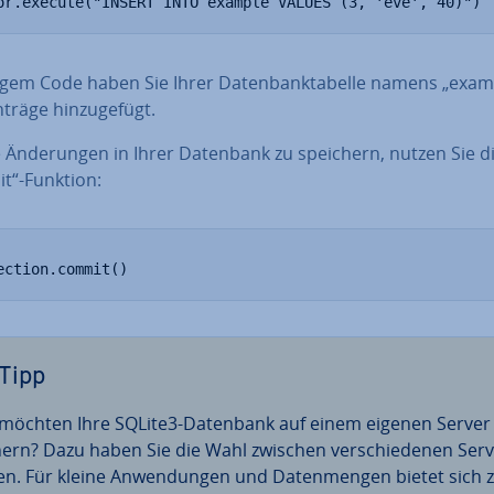
or.execute("INSERT INTO example VALUES (3, 'eve', 40)")
gem Code haben Sie Ihrer Da­ten­bank­ta­bel­le namens „exam
nträge hin­zu­ge­fügt.
Än­de­run­gen in Ihrer Datenbank zu speichern, nutzen Sie d
t“-Funktion:
ection.commit()
Tipp
 möchten Ihre SQLite3-Datenbank auf einem eigenen Server
hern? Dazu haben Sie die Wahl zwischen ver­schie­de­nen Ser­v
pen. Für kleine An­wen­dun­gen und Da­ten­men­gen bietet sich z