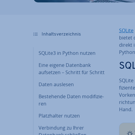
SQLite
In­halts­ver­zeich­nis
bietet 
direkt 
Python
SQLite3 in Python nutzen
SQL
Eine eigene Datenbank
aufsetzen – Schritt für Schritt
SQLite
Daten auslesen
fi­zi­e
Vor­ken
Be­stehen­de Daten mo­di­fi­zie­
rich­t
ren
Hand.
Platz­hal­ter nutzen
Ver­bin­dung zu Ihrer
Datenbank schließen