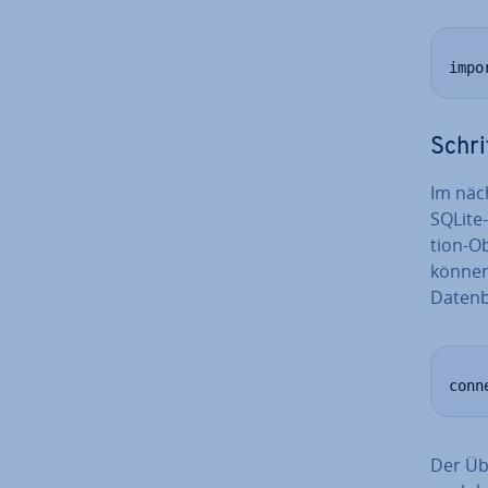
impo
Schri
Im näch
SQLite-
tion-Ob
können.
Datenba
conn
Der Übe