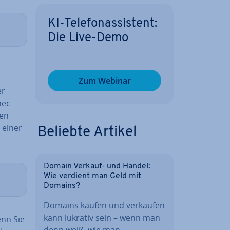
KI-Te­le­fon­as­sis­tent:
Die Live-Demo
Zum Webinar
er
nec­
ren
t einer
Beliebte Artikel
Domain Verkauf- und Handel:
Wie verdient man Geld mit
Domains?
Domains kaufen und verkaufen
kann lukrativ sein – wenn man
enn Sie
denn weiß, wie man