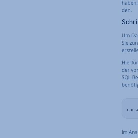
haben, 
den.
Schri
Um Dat
Sie zun
erstell
Hierfü
der vor
SQL-Be
benötig
curs
Im Ans