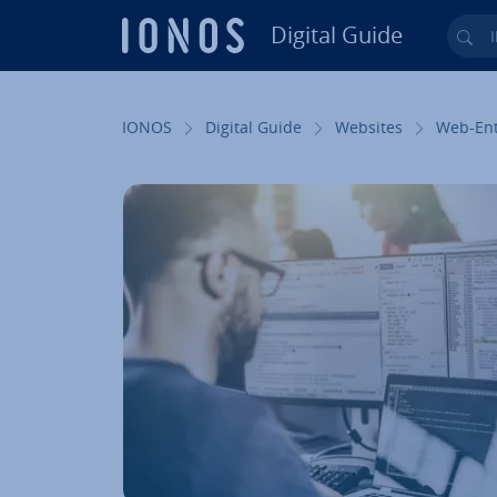
Digital Guide
Ihr
Zum Haupt­in­halt springen
IONOS
Digital Guide
Websites
Web-Ent­