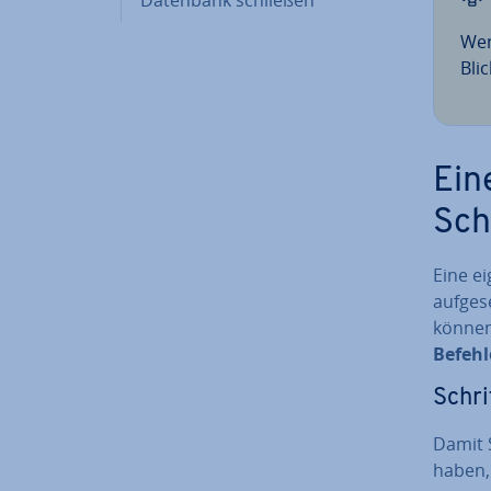
Wen
Bli
Ein
Schr
Eine e
auf­ge­
können
Befeh
Schri
Damit S
haben, 