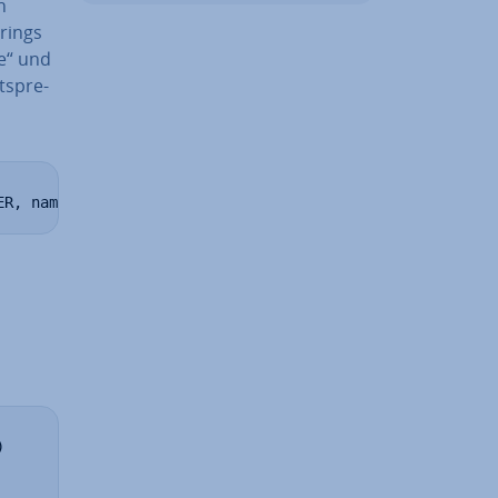
n
trings
e“ und
­spre­
ER, name TEXT, age INTEGER)")

