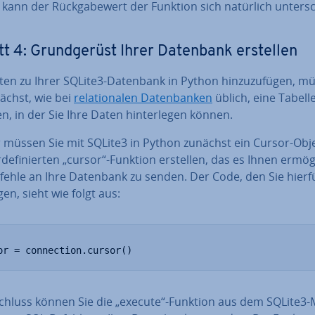
kann der Rück­ga­be­wert der Funktion sich natürlich un­ter­sc
tt 4: Grund­ge­rüst Ihrer Datenbank erstellen
en zu Ihrer SQLite3-Datenbank in Python hin­zu­zu­fü­gen, m
ächst, wie bei
re­la­tio­na­len Da­ten­ban­ken
üblich, eine Tabell
en, in der Sie Ihre Daten hin­ter­le­gen können.
r müssen Sie mit SQLite3 in Python zunächst ein Cursor-Obj
­de­fi­nier­ten „cursor“-Funktion erstellen, das es Ihnen er­mög­
fehle an Ihre Datenbank zu senden. Der Code, den Sie hierf
en, sieht wie folgt aus:
or = connection.cursor()
chluss können Sie die „execute“-Funktion aus dem SQLite3