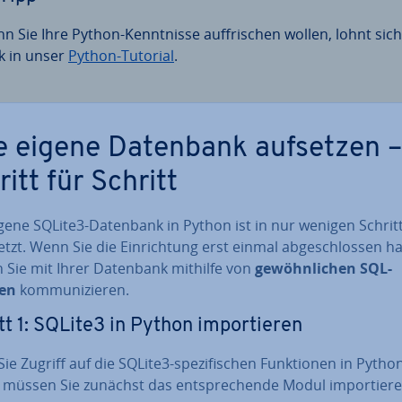
n Sie Ihre Python-Kennt­nis­se auf­fri­schen wollen, lohnt sich
ck in unser
Python-Tutorial
.
e eigene Datenbank aufsetzen –
itt für Schritt
igene SQLite3-Datenbank in Python ist in nur wenigen Schrit
setzt. Wenn Sie die Ein­rich­tung erst einmal ab­ge­schlos­sen h
 Sie mit Ihrer Datenbank mithilfe von
ge­wöhn­li­chen SQL-
len
kom­mu­ni­zie­ren.
tt 1: SQLite3 in Python im­por­tie­ren
ie Zugriff auf die SQLite3-spe­zi­fi­schen Funk­tio­nen in Pytho
müssen Sie zunächst das ent­spre­chen­de Modul im­por­tie­re