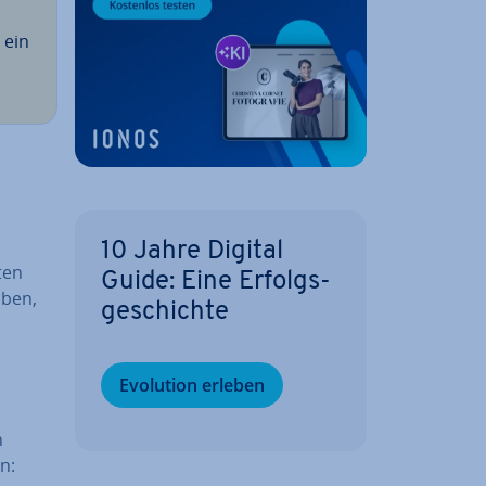
 ein
10 Jahre Digital
ten
Guide: Eine Er­folgs­
aben,
ge­schich­te
Evolution erleben
n
n: