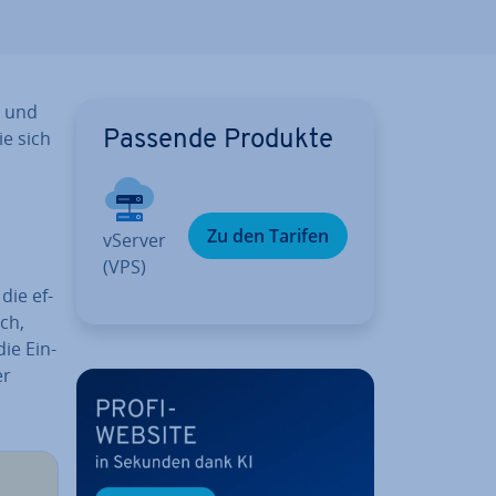
t und
ie sich
Passende Produkte
Zu den Tarifen
vServer
(VPS)
die ef­
ich,
die Ein­
er