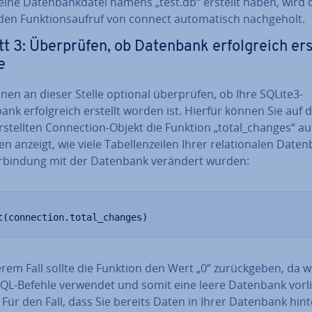
ine Da­ten­bank­da­tei namens „test.db“ erstellt haben, wird 
en Funk­ti­ons­auf­ruf von connect au­to­ma­tisch nach­ge­holt.
tt 3: Über­prü­fen, ob Datenbank er­folg­reich ers
e
nen an dieser Stelle optional über­prü­fen, ob Ihre SQLite3-
nk er­folg­reich erstellt worden ist. Hierfür können Sie auf
­stell­ten Con­nec­tion-Objekt die Funktion „total_changes“ au
en anzeigt, wie viele Ta­bel­len­zei­len Ihrer re­la­tio­na­len Date
er­bin­dung mit der Datenbank verändert wurden:
t(connection.total_changes)
rem Fall sollte die Funktion den Wert „0“ zu­rück­ge­ben, da 
SQL-Befehle verwendet und somit eine leere Datenbank vorl
Für den Fall, dass Sie bereits Daten in Ihrer Datenbank hin­te