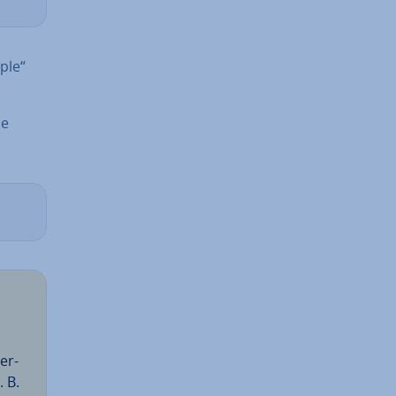
ple“
ie
er­
. B.