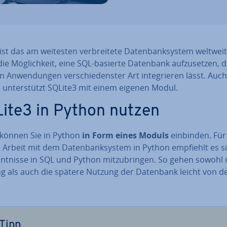
ist das am weitesten ver­brei­te­te Da­ten­bank­sys­tem weltwei
die Mög­lich­keit, eine SQL-basierte Datenbank auf­zu­set­zen, d
in An­wen­dun­gen ver­schie­dens­ter Art in­te­grie­ren lässt. Auch
 un­ter­stützt SQLite3 mit einem eigenen Modul.
ite3 in Python nutzen
 können Sie in Python
in Form eines Moduls
einbinden. Für 
n­te Arbeit mit dem Da­ten­bank­sys­tem in Python empfiehlt es s
nt­nis­se in SQL und Python mit­zu­brin­gen. So gehen sowohl 
ung als auch die spätere Nutzung der Datenbank leicht von d
Tipp