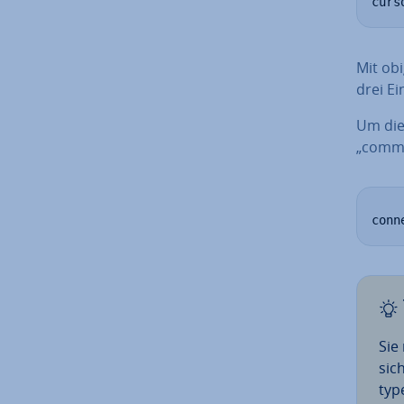
curs
Mit obi
drei Ei
Um die 
„commi
conn
Sie
sic
ty­