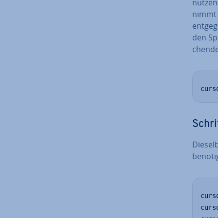
nutzen
nimmt I
entgeg
den Spa
chen­d
curs
Schri
Dieselb
benötig
curs
curs