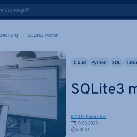
 Such­be­griff
wick­lung
SQLite3 Python
Cloud
Python
SQL
Tutor
SQLite3 m
IONOS Redaktion
10.03.2023
5 mins