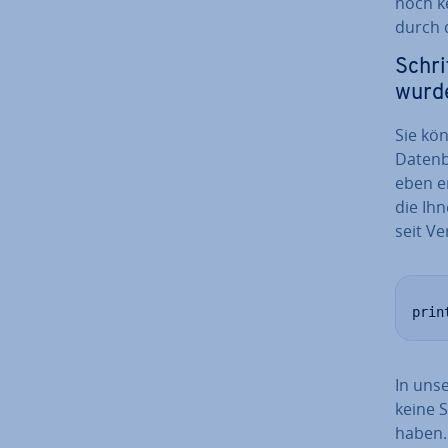
noch ke
durch d
Schri
wurd
Sie kön
Datenba
eben er
die Ihn
seit V
prin
In unse
keine 
haben. 