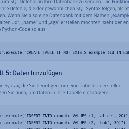
, um SQL-Befehle an Ihre Datenbank zu senden. Die Funktio
hre Befehle, die der ge­wöhn­li­chen SQL-Syntax folgen, als S
en. Wenn Sie also eine Datenbank mit dem Namen „exampl
lten „id“, „name“ und „age“ erstellen möchten, sieht der ent
e Python-Code so aus:
or.execute("CREATE TABLE IF NOT EXISTS example (id INTEG
tt 5: Daten hin­zu­fü­gen
e Syntax, die Sie benötigen, um eine Tabelle zu erstellen,
en Sie auch, um Daten in Ihre Tabelle ein­zu­fü­gen:
or.execute("INSERT INTO example VALUES (1, 'alice', 20)")
or.execute("INSERT INTO example VALUES (2, 'bob', 30)")
