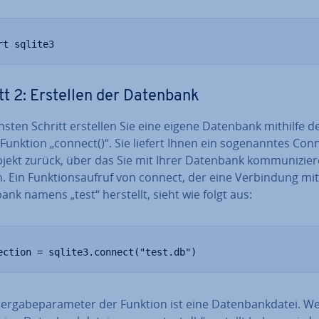
rt sqlite3
tt 2: Erstellen der Datenbank
sten Schritt erstellen Sie eine eigene Datenbank mithilfe d
Funktion „connect()“. Sie liefert Ihnen ein so­ge­nann­tes Con­
jekt zurück, über das Sie mit Ihrer Datenbank kom­mu­ni­zie­
 Ein Funk­ti­ons­auf­ruf von connect, der eine Ver­bin­dung mi
nk namens „test“ herstellt, sieht wie folgt aus:
ection = sqlite3.connect("test.db")
r­ga­be­pa­ra­me­ter der Funktion ist eine Da­ten­bank­da­tei. W