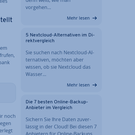
dies
vorgehen…
Mehr lesen
tellt
5 Nextcloud-Al­ter­na­ti­ven im Di­
rekt­ver­gleich
 dem
Sie suchen nach Nextcloud-Al­
frufen,
ter­na­ti­ven, möchten aber
nbank
wissen, ob sie Nextcloud das
Wasser…
Mehr lesen
Die 7 besten Online-Backup-
Anbieter im Vergleich
wir noch
Sichern Sie Ihre Daten zu­ver­
iegen
läs­sig in der Cloud! Bei diesen 7
r­legt
Anbietern für Online-Backups…