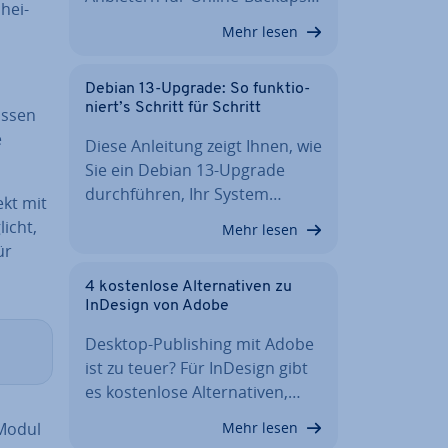
hei­
Mehr lesen
Debian 13-Upgrade: So funk­tio­
niert’s Schritt für Schritt
üssen
e
Diese Anleitung zeigt Ihnen, wie
Sie ein Debian 13-Upgrade
durch­füh­ren, Ihr System…
ekt mit
licht,
Mehr lesen
ür
4 kos­ten­lo­se Al­ter­na­ti­ven zu
InDesign von Adobe
Desktop-Pu­bli­shing mit Adobe
ist zu teuer? Für InDesign gibt
es kos­ten­lo­se Al­ter­na­ti­ven,…
-Modul
Mehr lesen