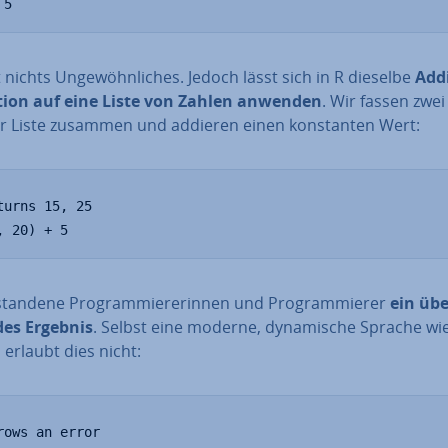
 5
 nichts Un­ge­wöhn­li­ches. Jedoch lässt sich in R dieselbe
Addi
ion auf eine Liste von Zahlen anwenden
. Wir fassen zwe
er Liste zusammen und addieren einen kon­stan­ten Wert:
turns 15, 25

, 20) + 5
stan­de­ne Pro­gram­mie­re­rin­nen und Pro­gram­mie­rer
ein übe
des Ergebnis
. Selbst eine moderne, dy­na­mi­sche Sprache wi
erlaubt dies nicht:
rows an error
