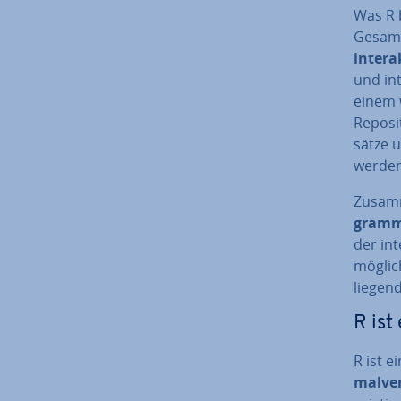
Was R 
Ge­samt
in­ter
und in­
einem 
Re­po­s
sät­ze 
werden k
Zu­sam
gram­m
der in­
mög­lic
liegend
R ist
R ist e
mal­ver