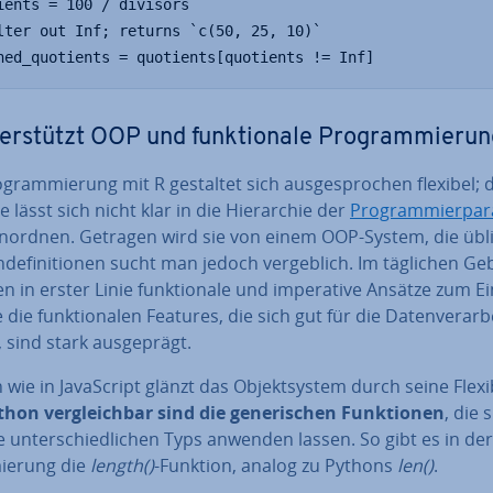
ients = 100 / divisors

lter out Inf; returns `c(50, 25, 10)`

ned_quotients = quotients[quotients != Inf]
ter­stützt OOP und funk­tio­na­le Pro­gram­mie­ru
­gram­mie­rung mit R gestaltet sich aus­ge­spro­chen flexibel; 
 lässt sich nicht klar in die Hier­ar­chie der
Pro­gram­mier­pa­r
nordnen. Getragen wird sie von einem OOP-System, die übl
n­de­fi­ni­tio­nen sucht man jedoch ver­geb­lich. Im täglichen G
in erster Linie funk­tio­na­le und im­pe­ra­ti­ve Ansätze zum Ei
die funk­tio­na­len Features, die sich gut für die Da­ten­ver­ar­b
 sind stark aus­ge­prägt.
wie in Ja­va­Script glänzt das Ob­jekt­sys­tem durch seine Fle­xi­bi­
hon ver­gleich­bar sind die ge­ne­ri­schen Funk­tio­nen
, die 
 un­ter­schied­li­chen Typs anwenden lassen. So gibt es in de
ie­rung die
length()
-Funktion, analog zu Pythons
len()
.