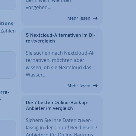
vorgehen…
Mehr lesen
tions-
i Zahlen
5 Nextcloud-Al­ter­na­ti­ven im Di­
rekt­ver­gleich
Sie suchen nach Nextcloud-Al­
ter­na­ti­ven, möchten aber
wissen, ob sie Nextcloud das
Wasser…
Mehr lesen
r­ra­
e
Die 7 besten Online-Backup-
Anbieter im Vergleich
Sichern Sie Ihre Daten zu­ver­
läs­sig in der Cloud! Bei diesen 7
Anbietern für Online-Backups…