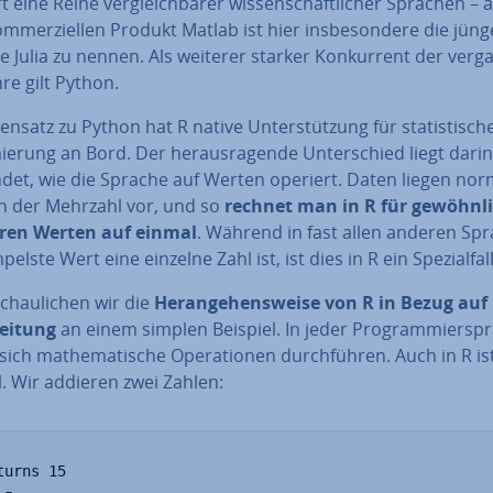
rt eine Reihe ver­gleich­ba­rer wis­sen­schaft­li­cher Sprachen –
­mer­zi­el­len Produkt Matlab ist hier ins­be­son­de­re die jün
 Julia zu nennen. Als weiterer starker Kon­kur­rent der ver­ga
re gilt Python.
nsatz zu Python hat R native Un­ter­stüt­zung für sta­tis­ti­sch
e­rung an Bord. Der her­aus­ra­gen­de Un­ter­schied liegt darin
et, wie die Sprache auf Werten operiert. Daten liegen nor­m
in der Mehrzahl vor, und so
rechnet man in R für ge­wöhn­l
ren Werten auf einmal
. Während in fast allen anderen Sp
pelste Wert eine einzelne Zahl ist, ist dies in R ein Spe­zi­al­fall
schau­li­chen wir die
Her­an­ge­hens­wei­se von R in Bezug auf
bei­tung
an einem simplen Beispiel. In jeder Pro­gram­mier­spr
sich ma­the­ma­ti­sche Ope­ra­tio­nen durch­füh­ren. Auch in R is
l. Wir addieren zwei Zahlen:
turns 15
