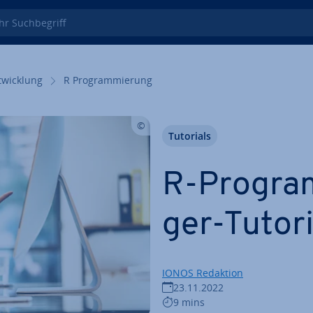
 Such­be­griff
wick­lung
R Pro­gram­mie­rung
Tutorials
R-Pro­gram
ger-Tutori
IONOS Redaktion
23.11.2022
9 mins