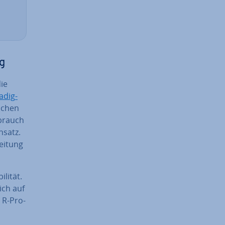
ng
die
a­dig­
ichen
ebrauch
nsatz.
ei­tung
li­tät.
sich auf
r R-Pro­