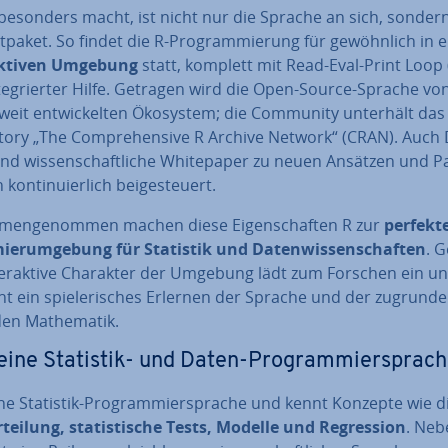
besonders macht, ist nicht nur die Sprache an sich, sonder
­pa­ket. So findet die R-Pro­gram­mie­rung für ge­wöhn­lich in 
­ak­ti­ven Umgebung
statt, komplett mit Read-Eval-Print Loop
te­grier­ter Hilfe. Getragen wird die Open-Source-Sprache vo
weit ent­wi­ckel­ten Ökosystem; die Community unterhält das
i­to­ry „The Com­pre­hen­si­ve R Archive Network“ (CRAN). Auch 
und wis­sen­schaft­li­che White­pa­per zu neuen Ansätzen und 
on­ti­nu­ier­lich bei­gesteu­ert.
­men­ge­nom­men machen diese Ei­gen­schaf­ten R zur
perfekt
ier­um­ge­bung für Statistik und Da­ten­wis­sen­schaf­ten
. 
ter­ak­ti­ve Charakter der Umgebung lädt zum Forschen ein un
ht ein spie­le­ri­sches Erlernen der Sprache und der zugrunde
en Ma­the­ma­tik.
 eine Statistik- und Daten-Pro­gram­mier­spra­c
ine Statistik-Pro­gram­mier­spra­che und kennt Konzepte wie 
­tei­lung, sta­tis­ti­sche Tests, Modelle und Re­gres­si­on
. Neb