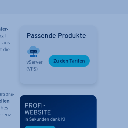
ier­
­cal
Passende Produkte
t aus­
t die
Zu den Tarifen
vServer
(VPS)
r­spra­
el­len
sches
r­renz