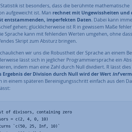
Statistik ist besonders, dass die berühmte ma­the­ma­ti­sche
on auf­ge­weicht ist. Man
rechnet mit Un­ge­wiss­hei­ten und 
ät ent­stam­men­den, im­per­fek­ten Daten
. Dabei kann imm
chief gehen; glück­li­cher­wei­se ist R in gewissem Maße feh­ler­t
Die Sprache kann mit fehlenden Werten umgehen, ohne dass
ufendes Skript zum Absturz bringen.
schau­li­chen wir uns die Ro­bust­heit der Sprache an einem Be
ler­wei­se lässt sich in jeglicher Pro­gram­mier­spra­che ein Ab
zie­ren, indem man eine Zahl durch Null dividiert. R lässt die
s Ergebnis der Division durch Null wird der Wert
Inf
verm
h in einem späteren Be­rei­ni­gungs­schritt einfach aus den D
lässt:
st of divisors, containing zero

sors = c(2, 4, 0, 10)

turns `c(50, 25, Inf, 10)`
