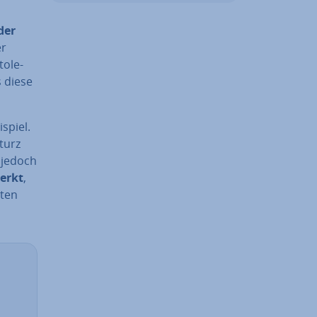
der
er
o­le­
 diese
ispiel.
sturz
s jedoch
erkt
,
aten