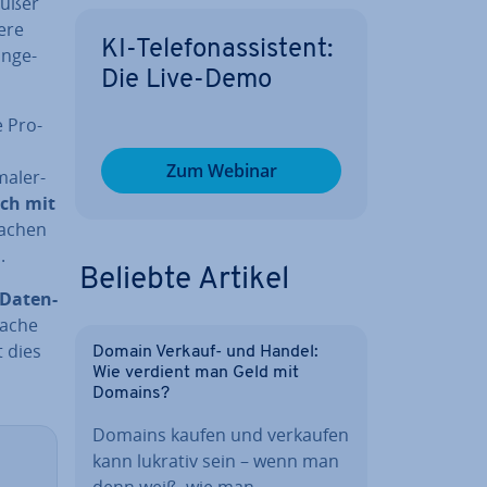
 außer
gere
KI-Te­le­fon­as­sis­tent:
n­ge­
Die Live-Demo
e Pro­
Zum Webinar
a­ler­
ich mit
rachen
.
Beliebte Artikel
 Da­ten­
a­che
t dies
Domain Verkauf- und Handel:
Wie verdient man Geld mit
Domains?
Domains kaufen und verkaufen
kann lukrativ sein – wenn man
denn weiß, wie man