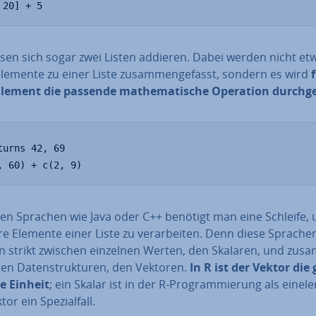
 20] + 5
ssen sich sogar zwei Listen addieren. Dabei werden nicht et
­ele­men­te zu einer Liste zu­sam­men­ge­fasst, sondern es wird
Element die passende ma­the­ma­ti­sche Operation durch­ge
turns 42, 69

, 60) + c(2, 9)
eren Sprachen wie Java oder C++ benötigt man eine Schleife,
 Elemente einer Liste zu ver­ar­bei­ten. Denn diese Sprache
n strikt zwischen einzelnen Werten, den Skalaren, und zu­s
­ten Da­ten­struk­tu­ren, den Vektoren.
In R ist der Vektor die
de Einheit
; ein Skalar ist in der R-Pro­gram­mie­rung als ein­ele­
or ein Spe­zi­al­fall.