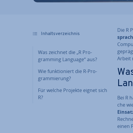
Die R 
In­halts­ver­zeich­nis
spra­c
Computi
ge­präg
Was zeichnet die „R Pro­
Arbeit
gramming Language“ aus?
Was
Wie funk­tio­niert die R-Pro­
gram­mie­rung?
Lan
Für welche Projekte eignet sich
R?
Bei R h
che wi
Ein­sat
Rechnen
einen P