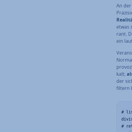
An der 
Präzisi
Realit
etwas s
rant. 
ein la
Ver­an­
Nor­ma­
pro­vo­
kalt;
al
der sic
filtern 
# li
divi
# re