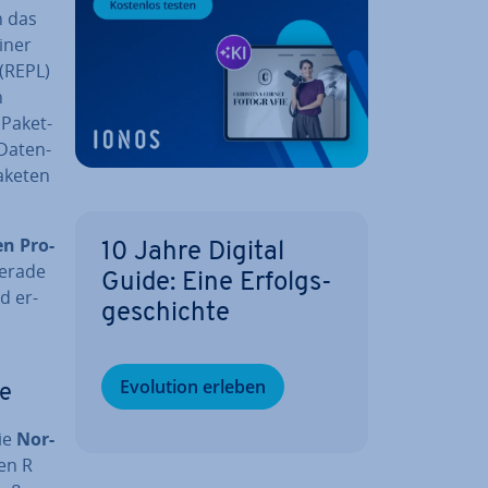
n das
einer
 (REPL)
n
 Paket-
Da­ten­
Paketen
en Pro­
10 Jahre Digital
Gerade
Guide: Eine Er­folgs­
d er­
ge­schich­te
Evolution erleben
he
die
Nor­
en R