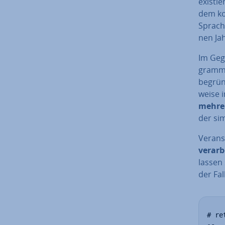
existie
dem kom
Sprache
nen Jah
Im Gege
gram­mi
begründ
wei­se 
mehre
der sim
Ver­an­
ver­ar­
lassen 
der Fal
# re