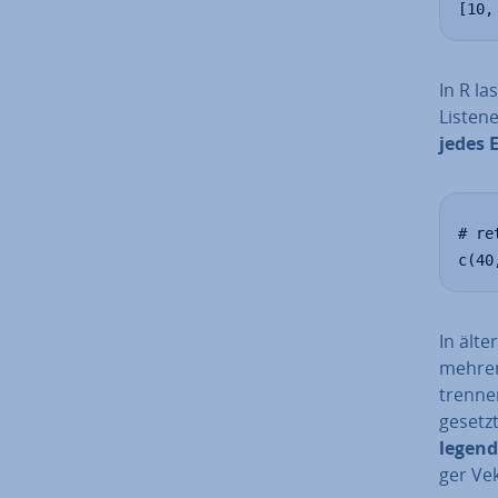
[10,
In R la
Lis­ten
jedes 
# re
c(40
In ält
mehrere
trenne
ge­setz
le­gen­
ger Vekt