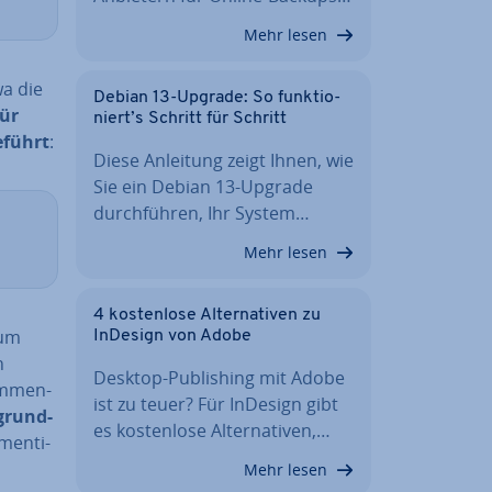
Mehr lesen
wa die
Debian 13-Upgrade: So funk­tio­
für
niert’s Schritt für Schritt
­führt
:
Diese Anleitung zeigt Ihnen, wie
Sie ein Debian 13-Upgrade
durch­füh­ren, Ihr System…
Mehr lesen
4 kos­ten­lo­se Al­ter­na­ti­ven zu
 um
InDesign von Adobe
n
Desktop-Pu­bli­shing mit Adobe
am­men­
ist zu teuer? Für InDesign gibt
 grund­
es kos­ten­lo­se Al­ter­na­ti­ven,…
men­ti­
Mehr lesen