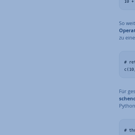
10 +
So weit
Operat
zu ein
# re
c(10
Für ge­
schen­
Python 
# th