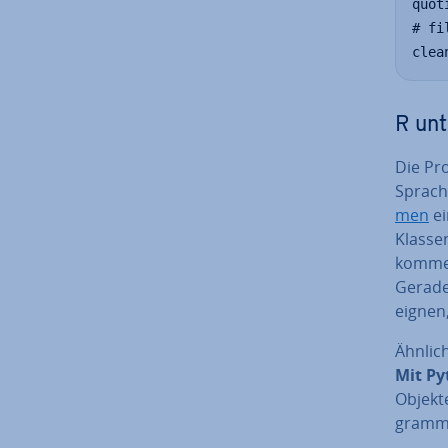
quot
# fi
clea
R un­
Die Pro
Sprache
men
ei
Klas­se
kommen 
Gerade 
eignen,
Ähnlich 
Mit Pyt
Objekte
gram­m