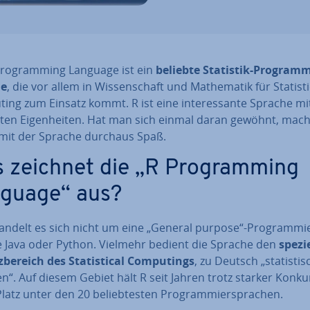
Pro­gramming Language ist ein
beliebte Statistik-Pro­gram­m
he
, die vor allem in Wis­sen­schaft und Ma­the­ma­tik für Sta­tis­ti
ng zum Einsatz kommt. R ist eine in­ter­es­san­te Sprache mi
­ten Ei­gen­hei­ten. Hat man sich einmal daran gewöhnt, mach
 mit der Sprache durchaus Spaß.
 zeichnet die „R Pro­gramming
guage“ aus?
andelt es sich nicht um eine „General purpose“-Pro­gram­mie
e Java oder Python. Vielmehr bedient die Sprache den
spe­zi­
z­be­reich des Sta­tis­ti­cal Com­pu­tings
, zu Deutsch „sta­tis­ti­
“. Auf diesem Gebiet hält R seit Jahren trotz starker Kon­ku
latz unter den 20 be­lieb­tes­ten Pro­gram­mier­spra­chen.