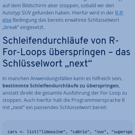
auf dem Bild­schirm aber stoppen, sobald wir den
Autotyp SUV gefunden haben. Hierfür wird in der
R-If-
else
Bedingung das bereits erwähnte Schlüs­sel­wort
„break“ ein­ge­setzt.
Schlei­fen­durch­läu­fe von R-
For-Loops über­sprin­gen – das
Schlüs­sel­wort „next“
In manchen An­wen­dungs­fäl­len kann es hilfreich sein,
bestimmte Schlei­fen­durch­läu­fe zu über­sprin­gen
,
anstatt direkt die gesamte Aus­füh­rung der For-Loop zu
stoppen. Auch hierfür hält die Pro­gram­mier­spra­che R
mit „next“ ein passendes Schlüs­sel­wort bereit:
cars <- list("limousine", "cabrio", "suv", "superspor