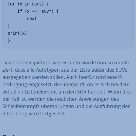
for (x in cars) {

	if (x == "suv") {

		next

}

print(x)

}
Das Code­bei­spiel von weiter oben wurde nun so mo­di­fi­
ziert, dass alle Autotypen aus der Liste außer des SUVs
aus­ge­ge­ben werden sollen. Auch hierfür wird eine If-
Bedingung ein­ge­setzt, die überprüft, ob es sich bei dem
aktuellen Lis­ten­ele­ment um den SUV handelt. Wenn dies
der Fall ist, werden die rest­li­chen An­wei­sun­gen des
Schlei­fen­rumpfs über­sprun­gen und die Aus­füh­rung der
R-For-Loop wird fort­ge­setzt.