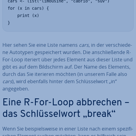
cars <- list("limousine", "cabrio", "suv")

for (x in cars) {

	print (x)

}
Hier sehen Sie eine Liste namens
cars
, in der ver­schie­de­
ne Autotypen ge­spei­chert wurden. Die an­schlie­ßen­de R-
For-Loop iteriert über jedes Element aus dieser Liste und
gibt es auf dem Bild­schirm auf. Der Name des Elements,
durch das Sie iterieren möchten (in unserem Falle also
cars
), wird ebenfalls hinter dem Schlüs­sel­wort „in“
angegeben.
Eine R-For-Loop abbrechen –
das Schlüs­sel­wort „break“
Wenn Sie bei­spiels­wei­se in einer Liste nach einem spe­zi­fi­