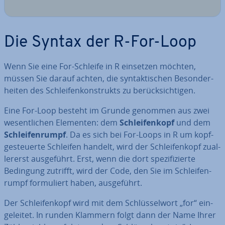
Die Syntax der R-For-Loop
Wenn Sie eine For-Schleife in R einsetzen möchten,
müssen Sie darauf achten, die syn­tak­ti­schen Be­son­der­
hei­ten des Schlei­fen­kon­strukts zu be­rück­sich­ti­gen.
Eine For-Loop besteht im Grunde genommen aus zwei
we­sent­li­chen Elementen: dem
Schlei­fen­kopf
und dem
Schlei­fen­rumpf
. Da es sich bei For-Loops in R um kopf­
ge­steu­er­te Schleifen handelt, wird der Schlei­fen­kopf zu­al­
ler­erst aus­ge­führt. Erst, wenn die dort spe­zi­fi­zier­te
Bedingung zutrifft, wird der Code, den Sie im Schlei­fen­
rumpf for­mu­liert haben, aus­ge­führt.
Der Schlei­fen­kopf wird mit dem Schlüs­sel­wort „for“ ein­
ge­lei­tet. In runden Klammern folgt dann der Name Ihrer