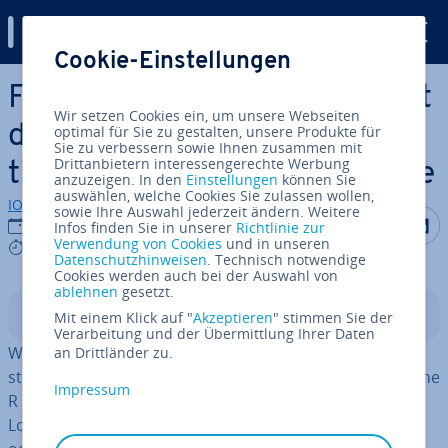
Digital Guide
Cookie-Einstellungen
Zum Haupt­in­halt springen
For-Loop in R: So funk­tio­niert
Wir setzen Cookies ein, um unsere Webseiten
die For-Schleife in der funk­
optimal für Sie zu gestalten, unsere Produkte für
Sie zu verbessern sowie Ihnen zusammen mit
Drittanbietern interessengerechte Werbung
tio­na­len Pro­gram­mier­spra­che
anzuzeigen. In den
Einstellungen
können Sie
auswählen, welche Cookies Sie zulassen wollen,
IONOS Redaktion
sowie Ihre Auswahl jederzeit ändern. Weitere
Auf Facebo
Auf Tw
A
08.12.2022
Infos finden Sie in unserer
Richtlinie zur
Verwendung von Cookies
und in unseren
5 mins
Datenschutzhinweisen
. Technisch notwendige
Cookies werden auch bei der Auswahl von
ablehnen
gesetzt.
In­halts­ver­zeich­nis
Mit einem Klick auf "
Akzeptieren
" stimmen Sie der
Verarbeitung und der Übermittlung Ihrer Daten
Wie nahezu jede andere Pro­gram­mier­spra­che un­ter­
an Drittländer zu.
stützt auch die funk­tio­na­le und ob­jekt­ori­en­tier­te Sprache
Impressum
R die Kon­troll­struk­tur der For-Schleife. Mit einer For-
Loop in R können Sie durch eine Auf­zäh­lung iterieren