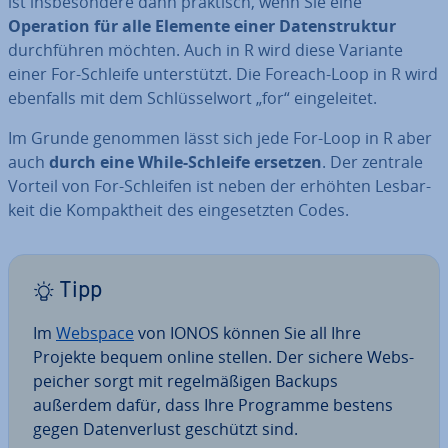
ist ins­be­son­de­re dann praktisch, wenn Sie eine
Operation für alle Elemente einer Da­ten­struk­tur
durch­füh­ren möchten. Auch in R wird diese Variante
einer For-Schleife un­ter­stützt. Die Foreach-Loop in R wird
ebenfalls mit dem Schlüs­sel­wort „for“ ein­ge­lei­tet.
Im Grunde genommen lässt sich jede For-Loop in R aber
auch
durch eine While-Schleife ersetzen
. Der zentrale
Vorteil von For-Schleifen ist neben der erhöhten Les­bar­
keit die Kom­pakt­heit des ein­ge­setz­ten Codes.
Tipp
Im
Webspace
von IONOS können Sie all Ihre
Projekte bequem online stellen. Der sichere Web­s­
pei­cher sorgt mit re­gel­mä­ßi­gen Backups
außerdem dafür, dass Ihre Programme bestens
gegen Da­ten­ver­lust geschützt sind.