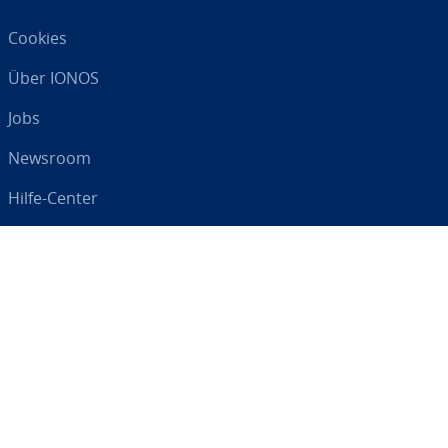
Cookies
Über IONOS
Jobs
Newsroom
Hilfe-Center
AGB
Da­ten­schutz
Impressum
Digital an Ihrer Seite