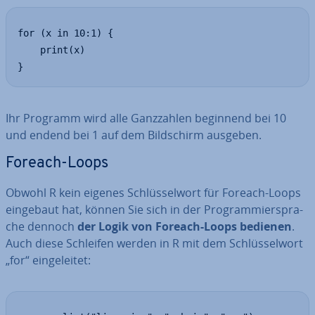
for (x in 10:1) {

	print(x)

}
Ihr Programm wird alle Ganz­zah­len beginnend bei 10
und endend bei 1 auf dem Bild­schirm ausgeben.
Foreach-Loops
Obwohl R kein eigenes Schlüs­sel­wort für Foreach-Loops
eingebaut hat, können Sie sich in der Pro­gram­mier­spra­
che dennoch
der Logik von Foreach-Loops bedienen
.
Auch diese Schleifen werden in R mit dem Schlüs­sel­wort
„for“ ein­ge­lei­tet: