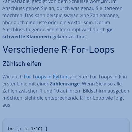
Zähl­va­ria­ble, gefolgt von dem Schlüs­sel­wort „in“. Im
Anschluss geben Sie an, durch was genau Sie iterieren
möchten. Das kann bei­spiels­wei­se eine Zah­len­ran­ge,
aber auch eine Liste oder ein Vektor sein. Der im
Anschluss folgende Schlei­fen­rumpf wird durch
ge­
schweif­te Klammern
ge­kenn­zeich­net.
Ver­schie­de­ne R-For-Loops
Zähl­schlei­fen
Wie auch
For-Loops in Python
arbeiten For-Loops in R in
erster Linie mit einer
Zah­len­ran­ge
. Wenn Sie also alle
Zahlen zwischen 1 und 10 auf Ihrem Bild­schirm ausgeben
möchten, sieht die ent­spre­chen­de R-For-Loop wie folgt
aus:
for (x in 1:10) {
