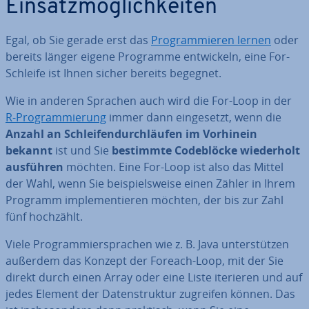
Ein­satz­mög­lich­kei­ten
Egal, ob Sie gerade erst das
Pro­gram­mie­ren lernen
oder
bereits länger eigene Programme ent­wi­ckeln, eine For-
Schleife ist Ihnen sicher bereits begegnet.
Wie in anderen Sprachen auch wird die For-Loop in der
R-Pro­gram­mie­rung
immer dann ein­ge­setzt, wenn die
Anzahl an Schlei­fen­durch­läu­fen im Vorhinein
bekannt
ist und Sie
bestimmte Code­blö­cke wie­der­holt
ausführen
möchten. Eine For-Loop ist also das Mittel
der Wahl, wenn Sie bei­spiels­wei­se einen Zähler in Ihrem
Programm im­ple­men­tie­ren möchten, der bis zur Zahl
fünf hochzählt.
Viele Pro­gram­mier­spra­chen wie z. B. Java un­ter­stüt­zen
außerdem das Konzept der Foreach-Loop, mit der Sie
direkt durch einen Array oder eine Liste iterieren und auf
jedes Element der Da­ten­struk­tur zugreifen können. Das