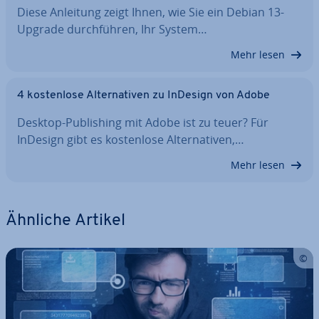
Diese Anleitung zeigt Ihnen, wie Sie ein Debian 13-
Upgrade durch­füh­ren, Ihr System…
Mehr lesen
4 kos­ten­lo­se Al­ter­na­ti­ven zu InDesign von Adobe
Desktop-Pu­bli­shing mit Adobe ist zu teuer? Für
InDesign gibt es kos­ten­lo­se Al­ter­na­ti­ven,…
Mehr lesen
Ähnliche Artikel