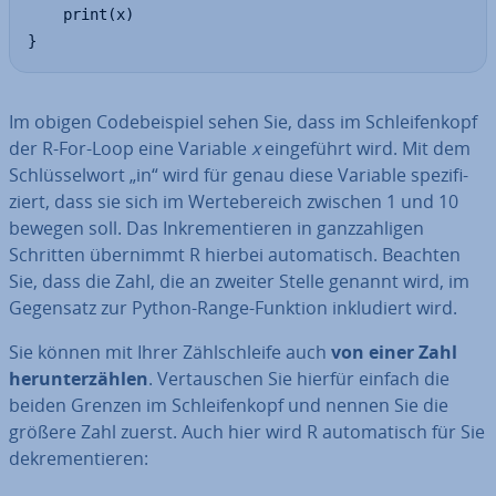
	print(x)

}
Im obigen Code­bei­spiel sehen Sie, dass im Schlei­fen­kopf
der R-For-Loop eine Variable
x
ein­ge­führt wird. Mit dem
Schlüs­sel­wort „in“ wird für genau diese Variable spe­zi­fi­
ziert, dass sie sich im Wer­te­be­reich zwischen 1 und 10
bewegen soll. Das In­kre­men­tie­ren in ganz­zah­li­gen
Schritten übernimmt R hierbei au­to­ma­tisch. Beachten
Sie, dass die Zahl, die an zweiter Stelle genannt wird, im
Gegensatz zur Python-Range-Funktion in­klu­diert wird.
Sie können mit Ihrer Zähl­schlei­fe auch
von einer Zahl
her­un­ter­zäh­len
. Ver­tau­schen Sie hierfür einfach die
beiden Grenzen im Schlei­fen­kopf und nennen Sie die
größere Zahl zuerst. Auch hier wird R au­to­ma­tisch für Sie
de­kre­men­tie­ren: