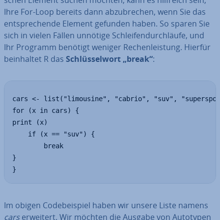
schen Element suchen möchten, kann es hilfreich sein,
Ihre For-Loop bereits dann ab­zu­bre­chen, wenn Sie das
ent­spre­chen­de Element gefunden haben. So sparen Sie
sich in vielen Fällen unnötige Schlei­fen­durch­läu­fe, und
Ihr Programm benötigt weniger Re­chen­leis­tung. Hierfür
be­inhal­tet R das
Schlüs­sel­wort „break“
:
cars <- list("limousine", "cabrio", "suv", "superspor
for (x in cars) {

print (x)

	if (x == "suv") {

		break

}

}
Im obigen Code­bei­spiel haben wir unsere Liste namens
cars
erweitert. Wir möchten die Ausgabe von Autotypen