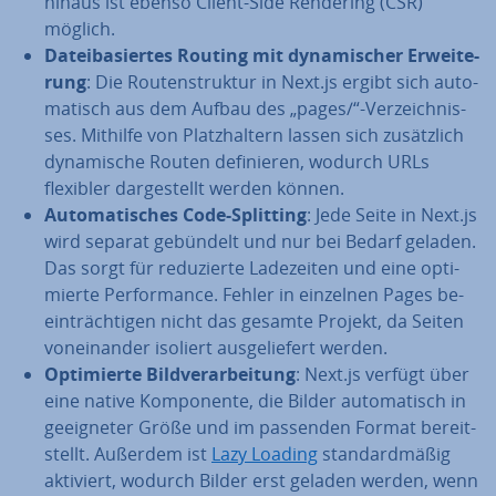
hinaus ist ebenso Client-Side Rendering (CSR)
möglich.
Da­tei­ba­sier­tes Routing mit dy­na­mi­scher Er­wei­te­
rung
: Die Rou­ten­struk­tur in Next.js ergibt sich au­to­
ma­tisch aus dem Aufbau des „pages/“-Ver­zeich­nis­
ses. Mithilfe von Platz­hal­tern lassen sich zu­sätz­lich
dy­na­mi­sche Routen de­fi­nie­ren, wodurch URLs
flexibler dar­ge­stellt werden können.
Au­to­ma­ti­sches Code-Splitting
: Jede Seite in Next.js
wird separat gebündelt und nur bei Bedarf geladen.
Das sorgt für re­du­zier­te La­de­zei­ten und eine op­ti­
mier­te Per­for­mance. Fehler in einzelnen Pages be­
ein­träch­ti­gen nicht das gesamte Projekt, da Seiten
von­ein­an­der isoliert aus­ge­lie­fert werden.
Op­ti­mier­te Bild­ver­ar­bei­tung
: Next.js verfügt über
eine native Kom­po­nen­te, die Bilder au­to­ma­tisch in
ge­eig­ne­ter Größe und im passenden Format be­reit­
stellt. Außerdem ist
Lazy Loading
stan­dard­mä­ßig
aktiviert, wodurch Bilder erst geladen werden, wenn