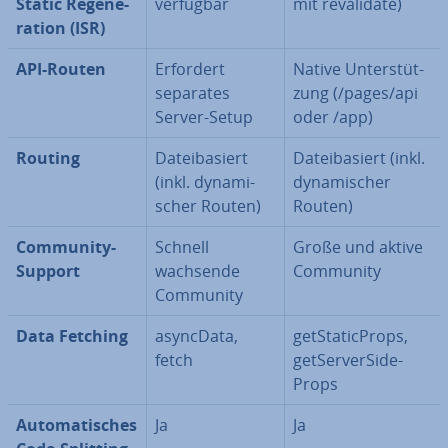
Static Re­ge­ne­
verfügbar
mit re­va­li­da­te)
ra­ti­on (ISR)
API-Routen
Erfordert
Native Un­ter­stüt­
separates
zung (/pages/api
Server-Setup
oder /app)
Routing
Da­tei­ba­siert
Da­tei­ba­siert (inkl.
(inkl. dy­na­mi­
dy­na­mi­scher
scher Routen)
Routen)
Community-
Schnell
Große und aktive
Support
wachsende
Community
Community
Data Fetching
asyncData,
get­Sta­tic­Props,
fetch
get­Ser­ver­Si­de­
Props
Au­to­ma­ti­sches
Ja
Ja