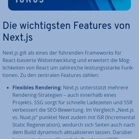
Die wich­tigs­ten Features von
Next.js
Next.js gilt als eines der führenden Frame­works für
React-basierte Web­ent­wick­lung und erweitert die Mög­
lich­kei­ten von React um zahl­rei­che leis­tungs­star­ke Funk­
tio­nen. Zu den zentralen Features zählen:
Flexibles Rendering
: Next.js un­ter­stützt mehrere
Rendering-Stra­te­gien – auch innerhalb eines
Projekts. SSG sorgt für schnelle La­de­zei­ten und SSR
ver­bes­sert die SEO-Bewertung. Im Vergleich „Next.js
vs. Nuxt.js“ punktet Next zudem mit ISR (In­cre­men­tal
Static Re­ge­ne­ra­ti­on), wodurch sich Seiten auch nach
dem Build dynamisch ak­tua­li­sie­ren lassen. Darüber