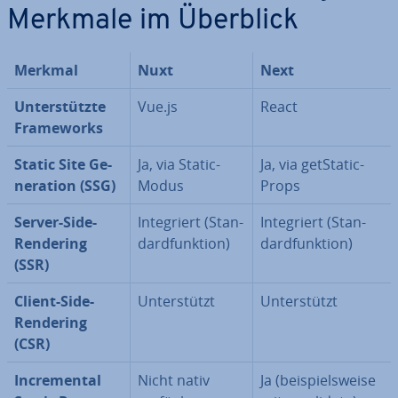
Merkmale im Überblick
Merkmal
Nuxt
Next
Un­ter­stütz­te
Vue.js
React
Frame­works
Static Site Ge­
Ja, via Static-
Ja, via get­Sta­tic­
ne­ra­ti­on (SSG)
Modus
Props
Server-Side-
In­te­griert (Stan­
In­te­griert (Stan­
Rendering
dard­funk­ti­on)
dard­funk­ti­on)
(SSR)
Client-Side-
Un­ter­stützt
Un­ter­stützt
Rendering
(CSR)
In­cre­men­tal
Nicht nativ
Ja (bei­spiels­wei­se