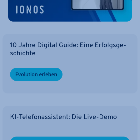
10 Jahre Digital Guide: Eine Er­folgs­ge­
schich­te
Evolution erleben
KI-Te­le­fon­as­sis­tent: Die Live-Demo