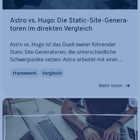
Astro vs. Hugo: Die Static-Site-Ge­ne­ra­
to­ren im direkten Vergleich
Astro vs. Hugo ist das Duell zweier führender
Static-Site-Ge­ne­ra­to­ren, die un­ter­schied­li­che
Schwer­punk­te setzen: Astro arbeitet mit einer
kom­po­nen­ten­ba­sier­ten Ar­chi­tek­tur und par­ti­el­ler
Framework
Vergleich
Hydration, wo­hin­ge­gen Hugo auf Go-Templates
und eine einfache Build-Pipeline setzt. In diesem…
Mehr lesen