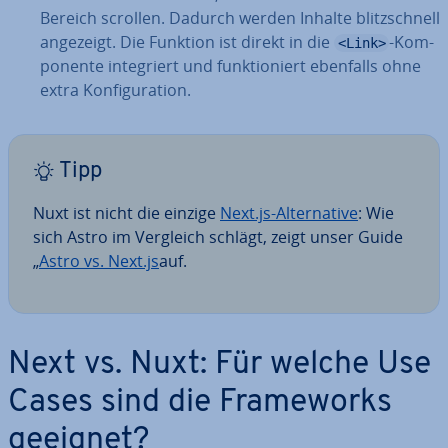
Bereich scrollen. Dadurch werden Inhalte blitz­schnell
angezeigt. Die Funktion ist direkt in die
-Kom­
<Link>
po­nen­te in­te­griert und funk­tio­niert ebenfalls ohne
extra Kon­fi­gu­ra­ti­on.
Tipp
Nuxt ist nicht die einzige
Next.js-Al­ter­na­ti­ve
: Wie
sich Astro im Vergleich schlägt, zeigt unser Guide
„
Astro vs. Next.js
auf.
Next vs. Nuxt: Für welche Use
Cases sind die Frame­works
geeignet?