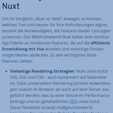
Nuxt
Um im Vergleich „Nuxt vs. Next“ abwägen zu können,
welches Tool sich besser für Ihre An­for­de­run­gen eignet,
besteht die Not­wen­dig­keit, die Features beider Lösungen
zu kennen. Das Web­frame­work Nuxt bietet eine reich­hal­
ti­ge Palette an modernen Features, die auf die
ef­fi­zi­en­te
Ent­wick­lung mit Vue
abzielen und viel­sei­ti­ge Ein­satz­
mög­lich­kei­ten abdecken. Zu den wich­tigs­ten Nuxt-
Features zählen:
Viel­sei­ti­ge Rendering-Stra­te­gien
: Nuxt un­ter­stützt
SSR, SSG und CSR – auch kom­bi­niert auf Sei­ten­ebe­
ne. Dank uni­ver­sel­lem Rendering können An­wen­dun­
gen sowohl im Browser als auch auf dem Server aus­
ge­führt werden, was zu einer besseren Per­for­mance
beiträgt und ein ganz­heit­li­ches
SEO
un­ter­stützt.
Diese Fle­xi­bi­li­tät erlaubt maß­ge­schnei­der­te