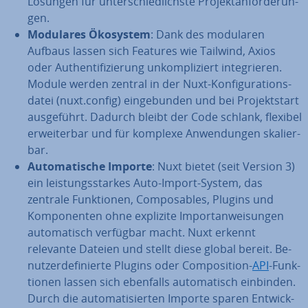
Lösungen für un­ter­schied­lichs­te Pro­jekt­an­for­de­run­
gen.
Modulares Ökosystem
: Dank des modularen
Aufbaus lassen sich Features wie Tailwind, Axios
oder Au­then­ti­fi­zie­rung un­kom­pli­ziert in­te­grie­ren.
Module werden zentral in der Nuxt-Kon­fi­gu­ra­ti­ons­
da­tei (nuxt.config) ein­ge­bun­den und bei Pro­jekt­start
aus­ge­führt. Dadurch bleibt der Code schlank, flexibel
er­wei­ter­bar und für komplexe An­wen­dun­gen ska­lier­
bar.
Au­to­ma­ti­sche Importe
: Nuxt bietet (seit Version 3)
ein leis­tungs­star­kes Auto-Import-System, das
zentrale Funk­tio­nen, Com­posables, Plugins und
Kom­po­nen­ten ohne explizite Im­port­an­wei­sun­gen
au­to­ma­tisch verfügbar macht. Nuxt erkennt
relevante Dateien und stellt diese global bereit. Be­
nut­zer­de­fi­nier­te Plugins oder Com­po­si­ti­on-
API
-Funk­
tio­nen lassen sich ebenfalls au­to­ma­tisch einbinden.
Durch die au­to­ma­ti­sier­ten Importe sparen Ent­wick­