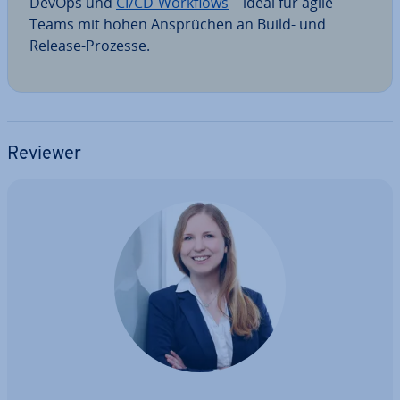
DevOps und
CI/CD-Workflows
– ideal für agile
Teams mit hohen An­sprü­chen an Build- und
Release-Prozesse.
Reviewer