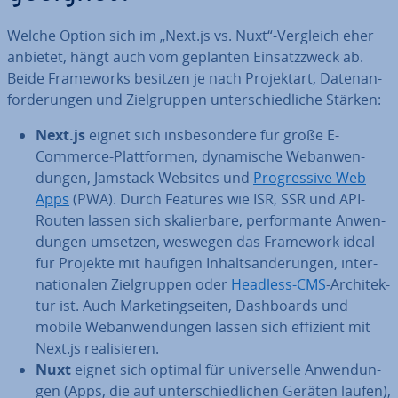
Welche Option sich im „Next.js vs. Nuxt“-Vergleich eher
anbietet, hängt auch vom geplanten Ein­satz­zweck ab.
Beide Frame­works besitzen je nach Pro­jekt­art, Da­ten­an­
for­de­run­gen und Ziel­grup­pen un­ter­schied­li­che Stärken:
Next.js
eignet sich ins­be­son­de­re für große E-
Commerce-Platt­for­men, dy­na­mi­sche Web­an­wen­
dun­gen, Jamstack-Websites und
Pro­gres­si­ve Web
Apps
(PWA). Durch Features wie ISR, SSR und API-
Routen lassen sich ska­lier­ba­re, per­for­man­te An­wen­
dun­gen umsetzen, weswegen das Framework ideal
für Projekte mit häufigen In­halts­än­de­run­gen, in­ter­
na­tio­na­len Ziel­grup­pen oder
Headless-CMS
-Ar­chi­tek­
tur ist. Auch Mar­ke­ting­sei­ten, Da­sh­boards und
mobile Web­an­wen­dun­gen lassen sich effizient mit
Next.js rea­li­sie­ren.
Nuxt
eignet sich optimal für uni­ver­sel­le An­wen­dun­
gen (Apps, die auf un­ter­schied­li­chen Geräten laufen),