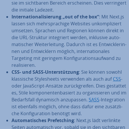
sie im sicht­ba­ren Bereich er­schei­nen. Dies ver­rin­gert
die initiale Ladezeit.
In­ter­na­tio­na­li­sie­rung „out of the box“
: Mit Next.js
lassen sich mehr­spra­chi­ge Websites un­kom­pli­ziert
umsetzen. Sprachen und Regionen können direkt in
die URL-Struktur in­te­griert werden, inklusive au­to­
ma­ti­scher Wei­ter­lei­tung. Dadurch ist es Ent­wick­le­rin­
nen und Ent­wick­lern möglich, in­ter­na­tio­na­les
Targeting mit geringem Kon­fi­gu­ra­ti­ons­auf­wand zu
rea­li­sie­ren.
CSS- und SASS-Un­ter­stüt­zung
: Sie können sowohl
klas­si­sche Style­sheets verwenden als auch auf
CSS
-
oder Ja­va­Script-Ansätze zu­rück­grei­fen. Dies gestattet
es, Stile kom­po­nen­ten­ba­siert zu or­ga­ni­sie­ren und im
Be­darfs­fall dynamisch an­zu­pas­sen.
SASS
-In­te­gra­ti­on
ist ebenfalls möglich, ohne dass dafür eine zu­sätz­li­
che Kon­fi­gu­ra­ti­on benötigt wird.
Au­to­ma­ti­sches Pre­fet­ching
: Next.js lädt verlinkte
Seiten au­to­ma­tisch vor, sobald sie in den sicht­ba­ren