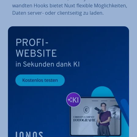
wand­ten Hooks bietet Nuxt flexible Mög­lich­kei­ten,
Daten server- oder cli­ent­sei­tig zu laden.