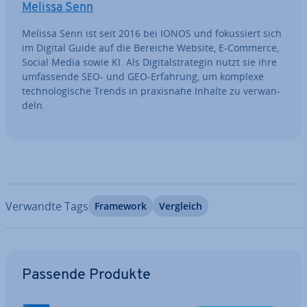
Melissa Senn
Melissa Senn ist seit 2016 bei IONOS und fo­kus­siert sich
im Digital Guide auf die Bereiche Website, E-Commerce,
Social Media sowie KI. Als Di­gi­tal­stra­te­gin nutzt sie ihre
um­fas­sen­de SEO- und GEO-Erfahrung, um komplexe
tech­no­lo­gi­sche Trends in pra­xis­na­he Inhalte zu ver­wan­
deln.
Verwandte Tags
Framework
Vergleich
Zum Hauptmenü
Passende Produkte