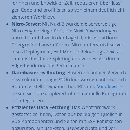
le­rin­nen und Ent­wick­ler Zeit, re­du­zie­ren über­flüs­si­
gen Code und pro­fi­tie­ren so von einem deutlich ef­fi­
zi­en­te­ren Workflow.
Nitro-Server
: Mit Nuxt 3 wurde die ser­ver­sei­ti­ge
Nitro-Engine ein­ge­führt, die Nuxt-An­wen­dun­gen
antreibt und dazu in der Lage ist, diese platt­form­
über­grei­fend aus­zu­füh­ren. Nitro un­ter­stützt ser­ver­
lo­ses De­ploy­ment, Hot Module Reloading sowie au­
to­ma­ti­sches Code-Splitting und ver­bes­sert durch
Edge-Rendering die Per­for­mance.
Da­tei­ba­sier­tes Routing
: Basierend auf der Ver­zeich­
nis­struk­tur im „pages/“-Ordner werden au­to­ma­tisch
Routen erstellt. Dy­na­mi­sche URLs und
Midd­le­wa­re
lassen sich un­kom­pli­ziert ohne manuelle Kon­fi­gu­ra­ti­
on in­te­grie­ren.
Ef­fi­zi­en­tes Data Fetching
: Das Web­frame­work
gestattet es Ihnen, Daten aus be­lie­bi­gen Quellen in
Vue-Kom­po­nen­ten und Seiten mit SSR-Fä­hig­kei­ten
abzurufen. Mit useFetch, use­A­syn­cDa­ta und ver­