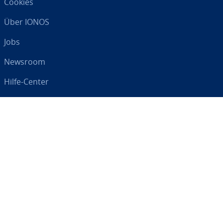
Cookies
Über IONOS
Jobs
Newsroom
Hilfe-Center
AGB
Da­ten­schutz
Impressum
Digital an Ihrer Seite