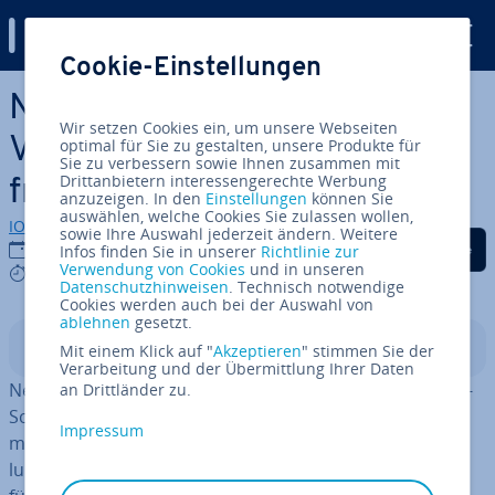
Digital Guide
Cookie-Einstellungen
Zum Haupt­in­halt springen
Nuxt vs. Next: Ein direkter
Wir setzen Cookies ein, um unsere Webseiten
Vergleich der beliebten Web­
optimal für Sie zu gestalten, unsere Produkte für
Sie zu verbessern sowie Ihnen zusammen mit
Drittanbietern interessengerechte Werbung
frame­works
anzuzeigen. In den
Einstellungen
können Sie
auswählen, welche Cookies Sie zulassen wollen,
IONOS Redaktion
sowie Ihre Auswahl jederzeit ändern. Weitere
Auf Facebook teilen
Auf Twitter teilen
Auf LinkedIn tei
01.07.2025
Infos finden Sie in unserer
Richtlinie zur
Verwendung von Cookies
und in unseren
7 mins
Datenschutzhinweisen
. Technisch notwendige
Cookies werden auch bei der Auswahl von
ablehnen
gesetzt.
In­halts­ver­zeich­nis
Mit einem Klick auf "
Akzeptieren
" stimmen Sie der
Verarbeitung und der Übermittlung Ihrer Daten
Next.js und Nuxt sind Web­frame­works, die auf den Ja­va­
an Drittländer zu.
Script-Bi­blio­the­ken React bzw. Vue basieren. Beide er­
Impressum
mög­li­chen eine struk­tu­rier­te und per­for­man­te Ent­wick­
lung von Web­an­wen­dun­gen mit in­te­grier­ten Lösungen