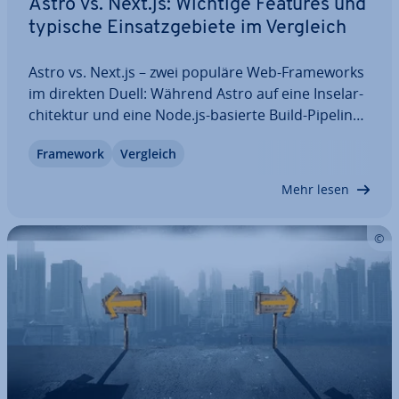
Astro vs. Next.js: Wichtige Features und
typische Ein­satz­ge­bie­te im Vergleich
Astro vs. Next.js – zwei populäre Web-Frame­works
im direkten Duell: Während Astro auf eine In­sel­ar­
chi­tek­tur und eine Node.js-basierte Build-Pipeline
setzt, basiert Next.js auf der Ja­va­Script-Pro­gramm­
Framework
Vergleich
bi­blio­thek React. In diesem Guide erfahren Sie,
durch welche Features sich die…
Mehr lesen