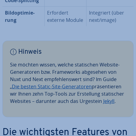
Code-Splitting
Bild­op­ti­mie­
Erfordert
In­te­griert (über
rung
externe Module
next/image)
Hinweis
Sie möchten wissen, welche sta­ti­schen Website-
Ge­ne­ra­to­ren bzw. Frame­works abgesehen von
Nuxt und Next emp­feh­lens­wert sind? Im Guide
„
Die besten Static-Site-Ge­ne­ra­to­ren
prä­sen­tie­ren
wir Ihnen zehn Top-Tools zur Er­stel­lung sta­ti­scher
Websites – darunter auch das Urgestein
Jekyll
.
Die wich­tigs­ten Features von