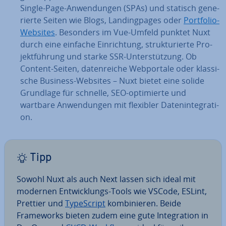
Single-Page-An­wen­dun­gen (SPAs) und statisch ge­ne­
rier­te Seiten wie Blogs, Landing­pa­ges oder
Portfolio-
Websites
. Besonders im Vue-Umfeld punktet Nuxt
durch eine einfache Ein­rich­tung, struk­tu­rier­te Pro­
jekt­füh­rung und starke SSR-Un­ter­stüt­zung. Ob
Content-Seiten, da­ten­rei­che Web­por­ta­le oder klas­si­
sche Business-Websites – Nuxt bietet eine solide
Grundlage für schnelle, SEO-op­ti­mier­te und
wartbare An­wen­dun­gen mit flexibler Da­ten­in­te­gra­ti­
on.
Tipp
Sowohl Nuxt als auch Next lassen sich ideal mit
modernen Ent­wick­lungs-Tools wie VSCode, ESLint,
Prettier und
Ty­pe­Script
kom­bi­nie­ren. Beide
Frame­works bieten zudem eine gute In­te­gra­ti­on in