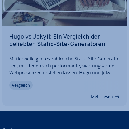
Hugo vs Jekyll: Ein Vergleich der
beliebten Static-Site-Ge­ne­ra­to­ren
Mitt­ler­wei­le gibt es zahl­rei­che Static-Site-Ge­ne­ra­to­
ren, mit denen sich per­for­man­te, war­tungs­ar­me
Web­prä­sen­zen erstellen lassen. Hugo und Jekyll
zählen dabei zu den am häu­figs­ten genutzten
Vergleich
Lösungen, un­ter­schei­den sich jedoch in zentralen
Aspekten grund­le­gend. Im direkten…
Mehr lesen