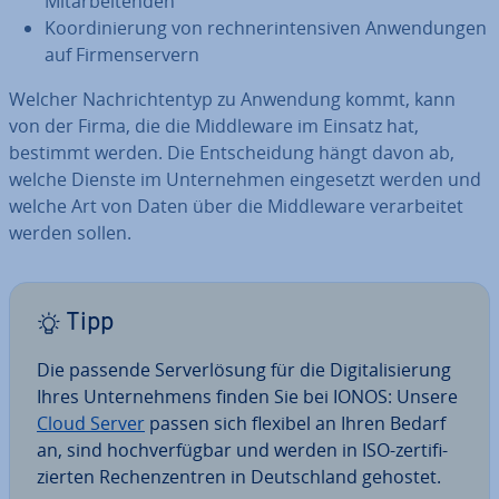
Mit­ar­bei­ten­den
Ko­or­di­nie­rung von rech­ner­in­ten­si­ven An­wen­dun­gen
auf Fir­men­ser­vern
Welcher Nach­rich­ten­typ zu Anwendung kommt, kann
von der Firma, die die Midd­le­wa­re im Einsatz hat,
bestimmt werden. Die Ent­schei­dung hängt davon ab,
welche Dienste im Un­ter­neh­men ein­ge­setzt werden und
welche Art von Daten über die Midd­le­wa­re ver­ar­bei­tet
werden sollen.
Tipp
Die passende Ser­ver­lö­sung für die Di­gi­ta­li­sie­rung
Ihres Un­ter­neh­mens finden Sie bei IONOS: Unsere
Cloud Server
passen sich flexibel an Ihren Bedarf
an, sind hoch­ver­füg­bar und werden in ISO-zer­ti­fi­
zier­ten Re­chen­zen­tren in Deutsch­land gehostet.