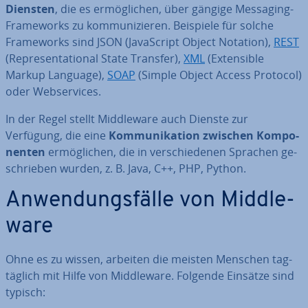
Diensten
, die es er­mög­li­chen, über gängige Messaging-
Frame­works zu kom­mu­ni­zie­ren. Beispiele für solche
Frame­works sind JSON (Ja­va­Script Object Notation),
REST
(Re­pre­sen­ta­tio­nal State Transfer),
XML
(Ex­ten­si­ble
Markup Language),
SOAP
(Simple Object Access Protocol)
oder Web­ser­vices.
In der Regel stellt Midd­le­wa­re auch Dienste zur
Verfügung, die eine
Kom­mu­ni­ka­ti­on zwischen Kom­po­
nen­ten
er­mög­li­chen, die in ver­schie­de­nen Sprachen ge­
schrie­ben wurden, z. B. Java, C++, PHP, Python.
An­wen­dungs­fäl­le von Midd­le­
wa­re
Ohne es zu wissen, arbeiten die meisten Menschen tag­
täg­lich mit Hilfe von Midd­le­wa­re. Folgende Einsätze sind
typisch: