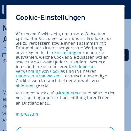
Digital Guide
Cookie-Einstellungen
Zum Haupt­in­halt springen
Midd­le­wa­re: Erklärung und
Wir setzen Cookies ein, um unsere Webseiten
Anwendung
optimal für Sie zu gestalten, unsere Produkte für
Sie zu verbessern sowie Ihnen zusammen mit
Drittanbietern interessengerechte Werbung
IONOS Redaktion
anzuzeigen. In den
Einstellungen
können Sie
Auf Facebook teilen
Auf Twitter teilen
Auf LinkedIn tei
16.01.2023
auswählen, welche Cookies Sie zulassen wollen,
7 mins
sowie Ihre Auswahl jederzeit ändern. Weitere
Infos finden Sie in unserer
Richtlinie zur
Verwendung von Cookies
und in unseren
Datenschutzhinweisen
. Technisch notwendige
Cookies werden auch bei der Auswahl von
In­halts­ver­zeich­nis
ablehnen
gesetzt.
Midd­le­wa­re ist eine Art
Über­set­zungs­ebe­ne
zwischen
Mit einem Klick auf "
Akzeptieren
" stimmen Sie der
Verarbeitung und der Übermittlung Ihrer Daten
einem Be­triebs­sys­tem und den darauf laufenden Ap­pli­
an Drittländer zu.
ka­tio­nen. Diese er­mög­licht den Austausch und die Ver­
wal­tung von Daten, wenn Be­triebs­sys­tem und
Impressum
Anwendung nicht mit­ein­an­der kom­pa­ti­bel sind.