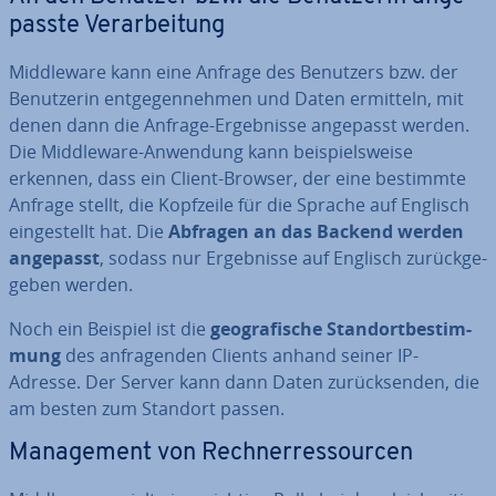
pass­te Ver­ar­bei­tung
Midd­le­wa­re kann eine Anfrage des Benutzers bzw. der
Be­nut­ze­rin ent­ge­gen­neh­men und Daten ermitteln, mit
denen dann die Anfrage-Er­geb­nis­se angepasst werden.
Die Midd­le­wa­re-Anwendung kann bei­spiels­wei­se
erkennen, dass ein Client-Browser, der eine bestimmte
Anfrage stellt, die Kopfzeile für die Sprache auf Englisch
ein­ge­stellt hat. Die
Abfragen an das Backend werden
angepasst
, sodass nur Er­geb­nis­se auf Englisch zu­rück­ge­
ge­ben werden.
Noch ein Beispiel ist die
geo­gra­fi­sche Stand­ort­be­stim­
mung
des an­fra­gen­den Clients anhand seiner IP-
Adresse. Der Server kann dann Daten zu­rück­sen­den, die
am besten zum Standort passen.
Ma­nage­ment von Rech­ner­res­sour­cen