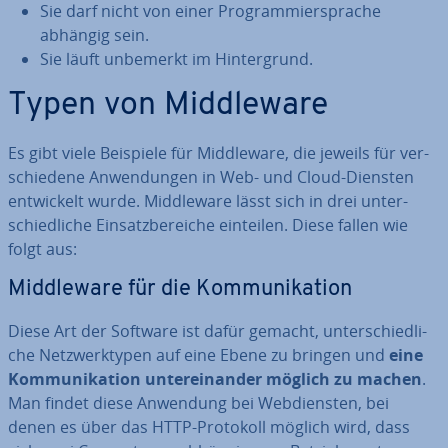
Sie darf nicht von einer Pro­gram­mier­spra­che
abhängig sein.
Sie läuft unbemerkt im Hin­ter­grund.
Typen von Midd­le­wa­re
Es gibt viele Beispiele für Midd­le­wa­re, die jeweils für ver­
schie­de­ne An­wen­dun­gen in Web- und Cloud-Diensten
ent­wi­ckelt wurde. Midd­le­wa­re lässt sich in drei un­ter­
schied­li­che Ein­satz­be­rei­che einteilen. Diese fallen wie
folgt aus:
Midd­le­wa­re für die Kom­mu­ni­ka­ti­on
Diese Art der Software ist dafür gemacht, un­ter­schied­li­
che Netz­werk­ty­pen auf eine Ebene zu bringen und
eine
Kom­mu­ni­ka­ti­on un­ter­ein­an­der möglich zu machen
.
Man findet diese Anwendung bei Web­diens­ten, bei
denen es über das HTTP-Protokoll möglich wird, dass