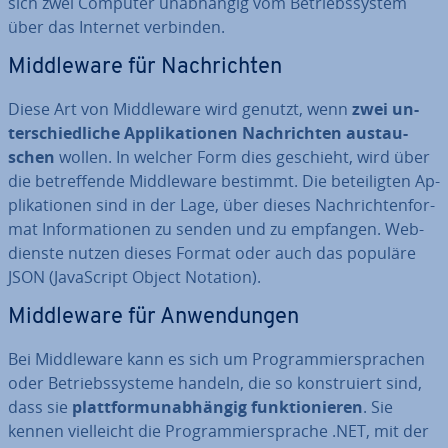
sich zwei Computer un­ab­hän­gig vom Be­triebs­sys­tem
über das Internet verbinden.
Midd­le­wa­re für Nach­rich­ten
Diese Art von Midd­le­wa­re wird genutzt, wenn
zwei un­
ter­schied­li­che Ap­pli­ka­tio­nen Nach­rich­ten aus­tau­
schen
wollen. In welcher Form dies geschieht, wird über
die be­tref­fen­de Midd­le­wa­re bestimmt. Die be­tei­lig­ten Ap­
pli­ka­tio­nen sind in der Lage, über dieses Nach­rich­ten­for­
mat In­for­ma­tio­nen zu senden und zu empfangen. Web­
diens­te nutzen dieses Format oder auch das populäre
JSON (Ja­va­Script Object Notation).
Midd­le­wa­re für An­wen­dun­gen
Bei Midd­le­wa­re kann es sich um Pro­gram­mier­spra­chen
oder Be­triebs­sys­te­me handeln, die so kon­stru­iert sind,
dass sie
platt­form­un­ab­hän­gig funk­tio­nie­ren
. Sie
kennen viel­leicht die Pro­gram­mier­spra­che .NET, mit der