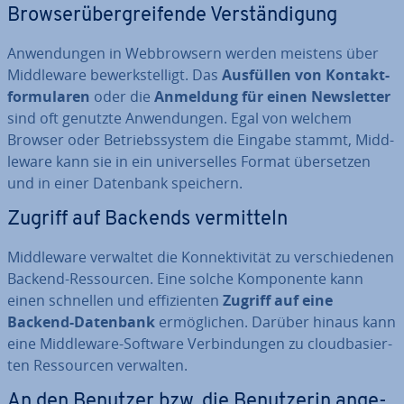
Brow­se­r­ü­ber­grei­fen­de Ver­stän­di­gung
An­wen­dun­gen in Web­brow­sern werden meistens über
Midd­le­wa­re be­werk­stel­ligt. Das
Ausfüllen von Kon­takt­
for­mu­la­ren
oder die
Anmeldung für einen News­let­ter
sind oft genutzte An­wen­dun­gen. Egal von welchem
Browser oder Be­triebs­sys­tem die Eingabe stammt, Midd­
le­wa­re kann sie in ein uni­ver­sel­les Format über­set­zen
und in einer Datenbank speichern.
Zugriff auf Backends ver­mit­teln
Midd­le­wa­re verwaltet die Kon­nek­ti­vi­tät zu ver­schie­de­nen
Backend-Res­sour­cen. Eine solche Kom­po­nen­te kann
einen schnellen und ef­fi­zi­en­ten
Zugriff auf eine
Backend-Datenbank
er­mög­li­chen. Darüber hinaus kann
eine Midd­le­wa­re-Software Ver­bin­dun­gen zu cloud­ba­sier­
ten Res­sour­cen verwalten.
An den Benutzer bzw. die Be­nut­ze­rin an­ge­