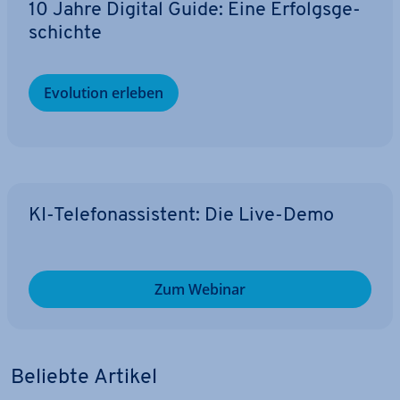
10 Jahre Digital Guide: Eine Er­folgs­ge­
schich­te
Evolution erleben
KI-Te­le­fon­as­sis­tent: Die Live-Demo
Zum Webinar
Beliebte Artikel