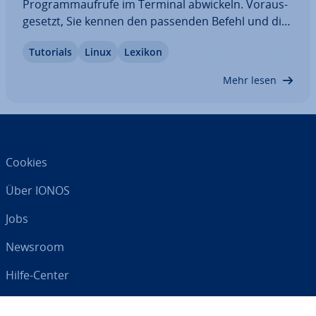
Pro­gramm­auf­ru­fe im Terminal abwickeln. Vor­aus­
ge­setzt, Sie kennen den passenden Befehl und die
korrekte Syntax dazu. Wir möchten Ihnen den
Tutorials
Linux
Lexikon
Einstig in die Arbeit mit dem Terminal er­leich­tern.
In diesem Artikel bekommen Sie eine…
Mehr lesen
Cookies
Über IONOS
Jobs
Newsroom
Hilfe-Center
AGB