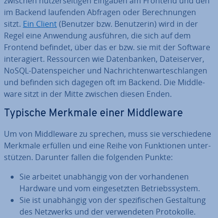
zwischen nut­zer­sei­ti­gen Eingaben am Frontend und den
im Backend laufenden Abfragen oder Be­rech­nun­gen
sitzt.
Ein Client
(Benutzer bzw. Be­nut­ze­rin) wird in der
Regel eine Anwendung ausführen, die sich auf dem
Frontend befindet, über das er bzw. sie mit der Software
in­ter­agiert. Res­sour­cen wie Da­ten­ban­ken, Da­tei­ser­ver,
NoSQL-Da­ten­spei­cher und Nach­rich­ten­war­te­schlan­gen
und befinden sich dagegen oft im Backend. Die Midd­le­
wa­re sitzt in der Mitte zwischen diesen Enden.
Typische Merkmale einer Midd­le­wa­re
Um von Midd­le­wa­re zu sprechen, muss sie ver­schie­de­ne
Merkmale erfüllen und eine Reihe von Funk­tio­nen un­ter­
stüt­zen. Darunter fallen die folgenden Punkte:
Sie arbeitet un­ab­hän­gig von der vor­han­de­nen
Hardware und vom ein­ge­setz­ten Be­triebs­sys­tem.
Sie ist un­ab­hän­gig von der spe­zi­fi­schen Ge­stal­tung
des Netzwerks und der ver­wen­de­ten Pro­to­kol­le.