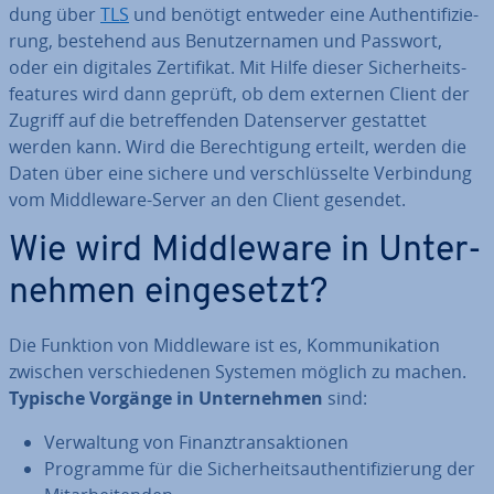
dung über
TLS
und benötigt entweder eine Au­then­ti­fi­zie­
rung, bestehend aus Be­nut­zer­na­men und Passwort,
oder ein digitales Zer­ti­fi­kat. Mit Hilfe dieser Si­cher­heits­
fea­tures wird dann geprüft, ob dem externen Client der
Zugriff auf die be­tref­fen­den Da­ten­ser­ver gestattet
werden kann. Wird die Be­rech­ti­gung erteilt, werden die
Daten über eine sichere und ver­schlüs­sel­te Ver­bin­dung
vom Midd­le­wa­re-Server an den Client gesendet.
Wie wird Midd­le­wa­re in Un­ter­
neh­men ein­ge­setzt?
Die Funktion von Midd­le­wa­re ist es, Kom­mu­ni­ka­ti­on
zwischen ver­schie­de­nen Systemen möglich zu machen.
Typische Vorgänge in Un­ter­neh­men
sind:
Ver­wal­tung von Fi­nanz­trans­ak­tio­nen
Programme für die Si­cher­heits­au­then­ti­fi­zie­rung der