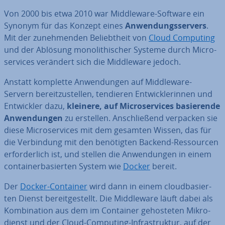
Von 2000 bis etwa 2010 war Midd­le­wa­re-Software ein
Synonym für das Konzept eines
An­wen­dungs­ser­vers
.
Mit der zu­neh­men­den Be­liebt­heit von
Cloud Computing
und der Ablösung mo­no­li­thi­scher Systeme durch Mi­cro­
ser­vices verändert sich die Midd­le­wa­re jedoch.
Anstatt komplette An­wen­dun­gen auf Midd­le­wa­re-
Servern be­reit­zu­stel­len, tendieren Ent­wick­le­rin­nen und
Ent­wick­ler dazu,
kleinere, auf Mi­cro­ser­vices ba­sie­ren­de
An­wen­dun­gen
zu erstellen. An­schlie­ßend verpacken sie
diese Mi­cro­ser­vices mit dem gesamten Wissen, das für
die Ver­bin­dung mit den be­nö­tig­ten Backend-Res­sour­cen
er­for­der­lich ist, und stellen die An­wen­dun­gen in einem
con­tai­ner­ba­sier­ten System wie
Docker
bereit.
Der
Docker-Container
wird dann in einem cloud­ba­sier­
ten Dienst be­reit­ge­stellt. Die Midd­le­wa­re läuft dabei als
Kom­bi­na­ti­on aus dem im Container ge­hos­te­ten Mi­kro­
dienst und der Cloud-Computing-In­fra­struk­tur, auf der