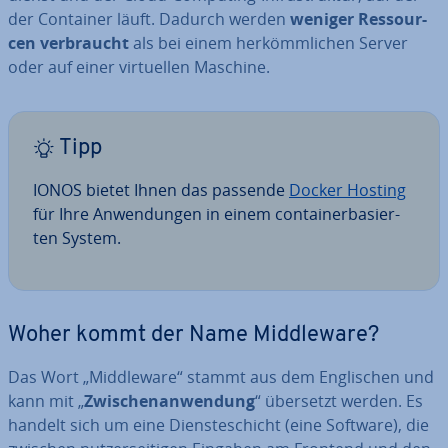
der Container läuft. Dadurch werden
weniger Res­sour­
cen ver­braucht
als bei einem her­kömm­li­chen Server
oder auf einer vir­tu­el­len Maschine.
Tipp
IONOS bietet Ihnen das passende
Docker Hosting
für Ihre An­wen­dun­gen in einem con­tai­ner­ba­sier­
ten System.
Woher kommt der Name Midd­le­wa­re?
Das Wort „Midd­le­wa­re“ stammt aus dem Eng­li­schen und
kann mit „
Zwi­schen­an­wen­dung
“ übersetzt werden. Es
handelt sich um eine Diens­te­schicht (eine Software), die