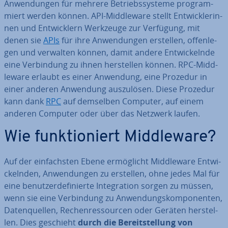
An­wen­dun­gen für mehrere Be­triebs­sys­te­me pro­gram­
miert werden können. API-Midd­le­wa­re stellt Ent­wick­le­rin­
nen und Ent­wick­lern Werkzeuge zur Verfügung, mit
denen sie
APIs
für ihre An­wen­dun­gen erstellen, of­fen­le­
gen und verwalten können, damit andere Ent­wi­ckeln­de
eine Ver­bin­dung zu ihnen her­stel­len können. RPC-Midd­
le­wa­re erlaubt es einer Anwendung, eine Prozedur in
einer anderen Anwendung aus­zu­lö­sen. Diese Prozedur
kann dank
RPC
auf demselben Computer, auf einem
anderen Computer oder über das Netzwerk laufen.
Wie funk­tio­niert Midd­le­wa­re?
Auf der ein­fachs­ten Ebene er­mög­licht Midd­le­wa­re Ent­wi­
ckeln­den, An­wen­dun­gen zu erstellen, ohne jedes Mal für
eine be­nut­zer­de­fi­nier­te In­te­gra­ti­on sorgen zu müssen,
wenn sie eine Ver­bin­dung zu An­wen­dungs­kom­po­nen­ten,
Da­ten­quel­len, Re­chen­res­sour­cen oder Geräten her­stel­
len. Dies geschieht
durch die Be­reit­stel­lung von