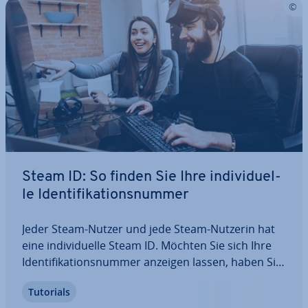
Steam ID: So finden Sie Ihre in­di­vi­du­el­
le Iden­ti­fi­ka­ti­ons­num­mer
Jeder Steam-Nutzer und jede Steam-Nutzerin hat
eine in­di­vi­du­el­le Steam ID. Möchten Sie sich Ihre
Iden­ti­fi­ka­ti­ons­num­mer anzeigen lassen, haben Sie
dafür ver­schie­de­ne Mög­lich­kei­ten. Wir erklären,
Tutorials
wie Sie Ihre Steam ID her­aus­fin­den, was es mit der