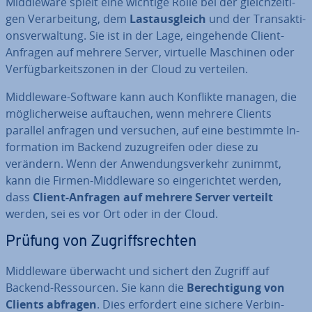
Midd­le­wa­re spielt eine wichtige Rolle bei der gleich­zei­ti­
gen Ver­ar­bei­tung, dem
Last­aus­gleich
und der Trans­ak­ti­
ons­ver­wal­tung. Sie ist in der Lage, ein­ge­hen­de Client-
Anfragen auf mehrere Server, virtuelle Maschinen oder
Ver­füg­bar­keits­zo­nen in der Cloud zu verteilen.
Midd­le­wa­re-Software kann auch Konflikte managen, die
mög­li­cher­wei­se auf­tau­chen, wenn mehrere Clients
parallel anfragen und versuchen, auf eine bestimmte In­
for­ma­ti­on im Backend zu­zu­grei­fen oder diese zu
verändern. Wenn der An­wen­dungs­ver­kehr zunimmt,
kann die Firmen-Midd­le­wa­re so ein­ge­rich­tet werden,
dass
Client-Anfragen auf mehrere Server verteilt
werden, sei es vor Ort oder in der Cloud.
Prüfung von Zu­griffs­rech­ten
Midd­le­wa­re überwacht und sichert den Zugriff auf
Backend-Res­sour­cen. Sie kann die
Be­rech­ti­gung von
Clients abfragen
. Dies erfordert eine sichere Ver­bin­