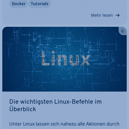
Docker
Tutorials
Befehlen lassen sich Images, Container und
Volumen verwalten. Arbeitet man viel mit der
Mehr lesen
Software ist…
Die wich­tigs­ten Linux-Befehle im
Überblick
Unter Linux lassen sich nahezu alle Aktionen durch