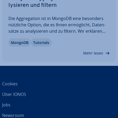
ly­sie­ren und filtern
Die Ag­gre­ga­ti­on ist in MongoDB eine besonders
nützliche Option, die es Ihnen er­mög­licht, Da­ten­
sät­ze zu ana­ly­sie­ren und zu filtern. Wir erklären
Ihnen, was MongoDB Ag­gre­ga­ti­on genau ist, wie
MongoDB
Tutorials
eine Pipeline funk­tio­niert und welche Stages es
gibt. Dazu zeigen wir Ihnen anhand einiger…
Mehr lesen
Cookies
Über IONOS
Jobs
Newsroom