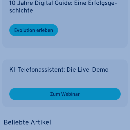
10 Jahre Digital Guide: Eine Er­folgs­ge­
schich­te
Evolution erleben
KI-Te­le­fon­as­sis­tent: Die Live-Demo
Zum Webinar
Beliebte Artikel