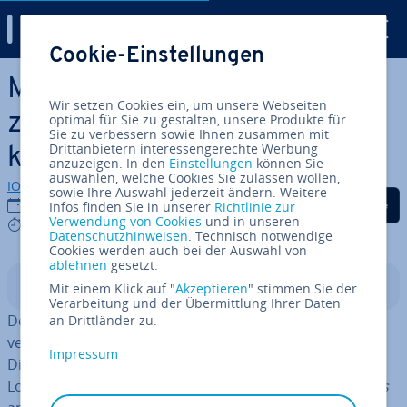
Digital Guide
Cookie-Einstellungen
Zum Haupt­in­halt springen
MongoDB: Drop Database
Wir setzen Cookies ein, um unsere Webseiten
zum Löschen von Da­ten­ban­
optimal für Sie zu gestalten, unsere Produkte für
Sie zu verbessern sowie Ihnen zusammen mit
Drittanbietern interessengerechte Werbung
ken nutzen
anzuzeigen. In den
Einstellungen
können Sie
auswählen, welche Cookies Sie zulassen wollen,
IONOS Redaktion
sowie Ihre Auswahl jederzeit ändern. Weitere
Auf Facebook teilen
Auf Twitter teilen
Auf LinkedIn tei
13.10.2022
Infos finden Sie in unserer
Richtlinie zur
Verwendung von Cookies
und in unseren
3 mins
Datenschutzhinweisen
. Technisch notwendige
Cookies werden auch bei der Auswahl von
ablehnen
gesetzt.
In­halts­ver­zeich­nis
Mit einem Klick auf "
Akzeptieren
" stimmen Sie der
Verarbeitung und der Übermittlung Ihrer Daten
Der
MongoDB
-Befehl Drop Database wird dazu
an Drittländer zu.
verwendet, eine aus­ge­wähl­te Datenbank zu entfernen.
Impressum
Die Übersicht über Ihre Databases vor und nach der
Löschung lässt sich mit dem MongoDB-Befehl
show dbs