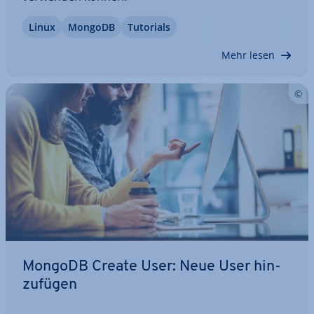
Linux
MongoDB
Tutorials
Mehr lesen
MongoDB Create User: Neue User hin­
zu­fü­gen