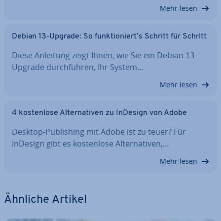
Mehr lesen
Debian 13-Upgrade: So funk­tio­niert’s Schritt für Schritt
Diese Anleitung zeigt Ihnen, wie Sie ein Debian 13-
Upgrade durch­füh­ren, Ihr System…
Mehr lesen
4 kos­ten­lo­se Al­ter­na­ti­ven zu InDesign von Adobe
Desktop-Pu­bli­shing mit Adobe ist zu teuer? Für
InDesign gibt es kos­ten­lo­se Al­ter­na­ti­ven,…
Mehr lesen
Ähnliche Artikel