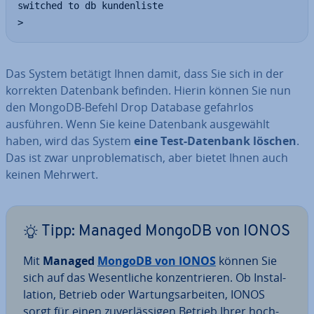
switched to db kundenliste

>
Das System betätigt Ihnen damit, dass Sie sich in der
korrekten Datenbank befinden. Hierin können Sie nun
den MongoDB-Befehl Drop Database gefahrlos
ausführen. Wenn Sie keine Datenbank aus­ge­wählt
haben, wird das System
eine Test-Datenbank löschen
.
Das ist zwar un­pro­ble­ma­tisch, aber bietet Ihnen auch
keinen Mehrwert.
Tipp: Managed MongoDB von IONOS
Mit
Managed
MongoDB von IONOS
können Sie
sich auf das We­sent­li­che kon­zen­trie­ren. Ob In­stal­
la­ti­on, Betrieb oder War­tungs­ar­bei­ten, IONOS
sorgt für einen zu­ver­läs­si­gen Betrieb Ihrer hoch­