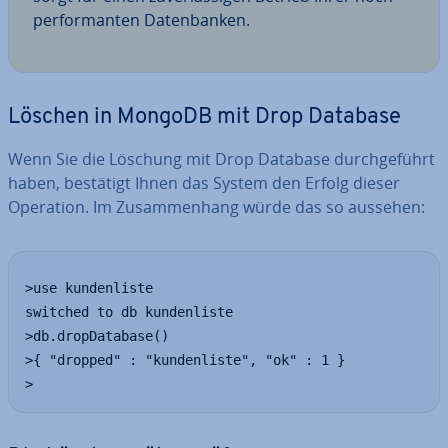
per­for­man­ten Da­ten­ban­ken.
Löschen in MongoDB mit Drop Database
Wenn Sie die Löschung mit Drop Database durch­ge­führt
haben, bestätigt Ihnen das System den Erfolg dieser
Operation. Im Zu­sam­men­hang würde das so aussehen:
>use kundenliste

switched to db kundenliste

>db.dropDatabase()

>{ "dropped" : "kundenliste", "ok" : 1 }

>