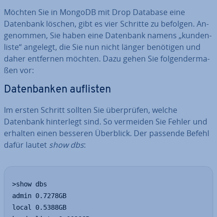
Möchten Sie in MongoDB mit Drop Database eine
Datenbank löschen, gibt es vier Schritte zu befolgen. An­
ge­nom­men, Sie haben eine Datenbank namens „kun­den­
lis­te“ angelegt, die Sie nun nicht länger benötigen und
daher entfernen möchten. Dazu gehen Sie fol­gen­der­ma­
ßen vor:
Da­ten­ban­ken auflisten
Im ersten Schritt sollten Sie über­prü­fen, welche
Datenbank hin­ter­legt sind. So vermeiden Sie Fehler und
erhalten einen besseren Überblick. Der passende Befehl
dafür lautet
show dbs
:
>show dbs

admin 0.7278GB

local 0.5388GB
