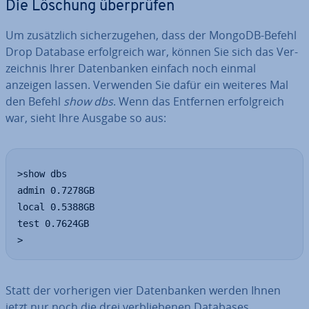
Die Löschung über­prü­fen
Um zu­sätz­lich si­cher­zu­ge­hen, dass der MongoDB-Befehl
Drop Database er­folg­reich war, können Sie sich das Ver­
zeich­nis Ihrer Da­ten­ban­ken einfach noch einmal
anzeigen lassen. Verwenden Sie dafür ein weiteres Mal
den Befehl
show dbs
. Wenn das Entfernen er­folg­reich
war, sieht Ihre Ausgabe so aus:
>show dbs

admin 0.7278GB

local 0.5388GB

test 0.7624GB

>
Statt der vor­he­ri­gen vier Da­ten­ban­ken werden Ihnen
jetzt nur noch die drei ver­blie­be­nen Databases