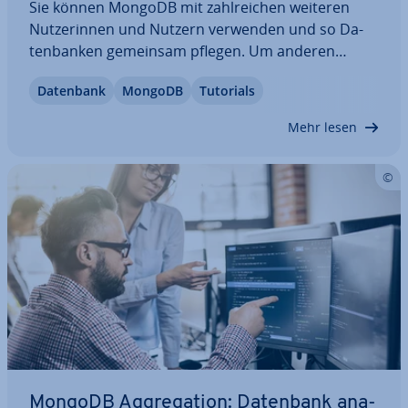
Sie können MongoDB mit zahl­rei­chen weiteren
Nut­ze­rin­nen und Nutzern verwenden und so Da­
ten­ban­ken gemeinsam pflegen. Um anderen
Personen den Zugang zu einer Datenbank zu er­
Datenbank
MongoDB
Tutorials
mög­li­chen, verwenden Sie MongoDB Create User.
Wir erklären Ihnen, was dieser Befehl bewirkt und
Mehr lesen
wie sich…
MongoDB Ag­gre­ga­ti­on: Datenbank ana­