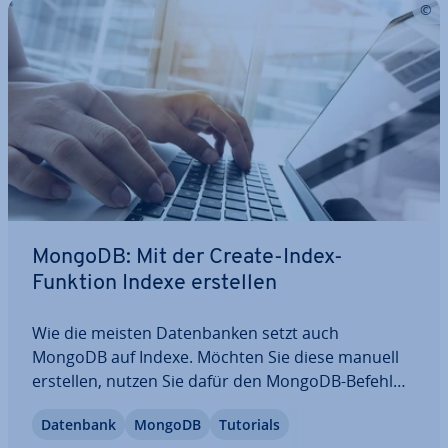
MongoDB: Mit der Create-Index-
Funktion Indexe erstellen
Wie die meisten Da­ten­ban­ken setzt auch
MongoDB auf Indexe. Möchten Sie diese manuell
erstellen, nutzen Sie dafür den MongoDB-Befehl
Create Index. Wir erklären Ihnen anhand eines
Datenbank
MongoDB
Tutorials
Beispiels, wie Sie die Methode nutzen, wofür sie ei­