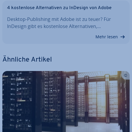
4 kos­ten­lo­se Al­ter­na­ti­ven zu InDesign von Adobe
Desktop-Pu­bli­shing mit Adobe ist zu teuer? Für
InDesign gibt es kos­ten­lo­se Al­ter­na­ti­ven,…
Mehr lesen
Ähnliche Artikel