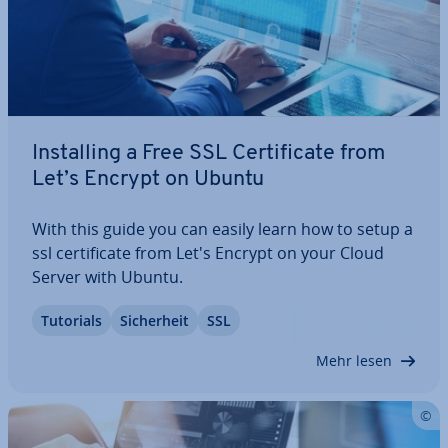
In­stal­ling a Free SSL Cer­ti­fi­ca­te from
Let’s Encrypt on Ubuntu
With this guide you can easily learn how to setup a
ssl cer­ti­fi­ca­te from Let's Encrypt on your Cloud
Server with Ubuntu.
Tutorials
Si­cher­heit
SSL
Mehr lesen