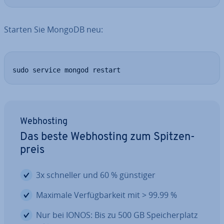
Starten Sie MongoDB neu:
sudo service mongod restart
Web­hos­ting
Das beste Web­hos­ting zum Spit­zen­
preis
3x schneller und 60 % günstiger
Maximale Ver­füg­bar­keit mit > 99.99 %
Nur bei IONOS: Bis zu 500 GB Spei­cher­platz