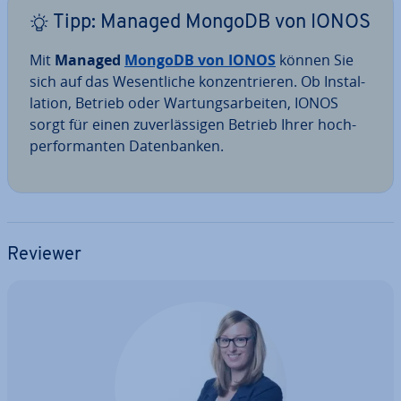
Tipp: Managed MongoDB von IONOS
Mit
Managed
MongoDB von IONOS
können Sie
sich auf das We­sent­li­che kon­zen­trie­ren. Ob In­stal­
la­ti­on, Betrieb oder War­tungs­ar­bei­ten, IONOS
sorgt für einen zu­ver­läs­si­gen Betrieb Ihrer hoch­
per­for­man­ten Da­ten­ban­ken.
Reviewer