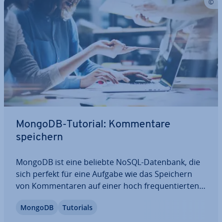
MongoDB-Tutorial: Kom­men­ta­re
speichern
MongoDB ist eine beliebte NoSQL-Datenbank, die
sich perfekt für eine Aufgabe wie das Speichern
von Kom­men­ta­ren auf einer hoch fre­quen­tier­ten
Website eignet. Dieses Schritt-für-Schritt-Anleitung
MongoDB
Tutorials
führt Sie durch den Prozess der Ver­wen­dung von
MongoDB, um be­nut­zer­ge­ne­rier­te…