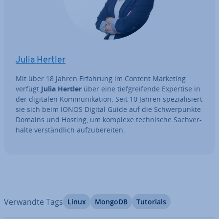
Julia Hertler
Mit über 18 Jahren Erfahrung im Content Marketing
verfügt
Julia Hertler
über eine tief­grei­fen­de Expertise in
der digitalen Kom­mu­ni­ka­ti­on. Seit 10 Jahren spe­zia­li­siert
sie sich beim IONOS Digital Guide auf die Schwer­punk­te
Domains und Hosting, um komplexe tech­ni­sche Sach­ver­
hal­te ver­ständ­lich auf­zu­be­rei­ten.
Verwandte Tags
Linux
MongoDB
Tutorials