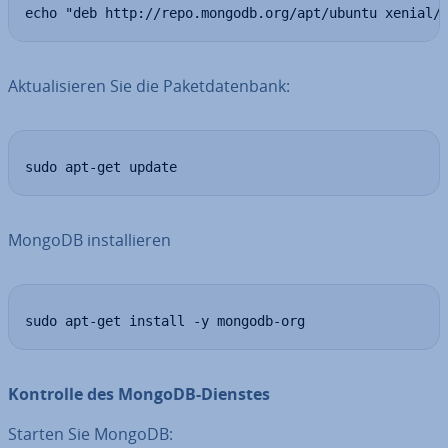
echo "deb http://repo.mongodb.org/apt/ubuntu xenial/
Ak­tua­li­sie­ren Sie die Pa­ket­da­ten­bank:
sudo apt-get update
MongoDB in­stal­lie­ren
sudo apt-get install -y mongodb-org
Kontrolle des MongoDB-Dienstes
Starten Sie MongoDB: