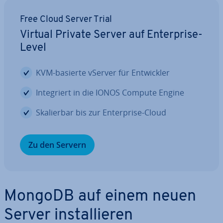
Free Cloud Server Trial
Virtual Private Server auf En­ter­pri­se-
Level
KVM-basierte vServer für Ent­wick­ler
In­te­griert in die IONOS Compute Engine
Ska­lier­bar bis zur En­ter­pri­se-Cloud
Zu den Servern
MongoDB auf einem neuen
Server in­stal­lie­ren