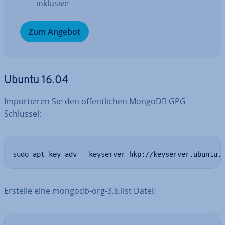
inklusive
Zum Angebot
Ubuntu 16.04
Im­por­tie­ren Sie den öf­fent­li­chen MongoDB GPG-
Schlüssel:
sudo apt-key adv --keyserver hkp://keyserver.ubuntu.
Erstelle eine mongodb-org-3.6.list Datei: