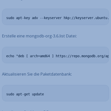
sudo apt-key adv --keyserver hkp://keyserver.ubuntu.
Erstelle eine mongodb-org-3.6.list Datei:
echo "deb [ arch=amd64 ] https://repo.mongodb.org/ap
Ak­tua­li­sie­ren Sie die Pa­ket­da­ten­bank:
sudo apt-get update