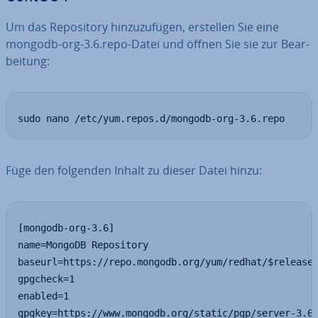
Um das Re­po­si­to­ry hin­zu­zu­fü­gen, erstellen Sie eine
mongodb-org-3.6.repo-Datei und öffnen Sie sie zur Be­ar­
bei­tung:
sudo nano /etc/yum.repos.d/mongodb-org-3.6.repo
Füge den folgenden Inhalt zu dieser Datei hinzu:
[mongodb-org-3.6]

name=MongoDB Repository

baseurl=https://repo.mongodb.org/yum/redhat/$releasev
gpgcheck=1

enabled=1

gpgkey=https://www.mongodb.org/static/pgp/server-3.6