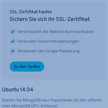
SSL-Zer­ti­fi­kat kaufen
Sichern Sie sich Ihr SSL-Zer­ti­fi­kat
Ver­schlüs­selt die Website-Kom­mu­ni­ka­ti­on
Ver­hin­dert Si­cher­heits­war­nun­gen
Ver­bes­sert die Google-Plat­zie­rung
Zu den Tarifen
Ubuntu 14.04
Starten Sie MongoDB neu: Im­por­tie­ren Sie den öf­fent­li­
chen MongoDB GPG-Schlüssel: