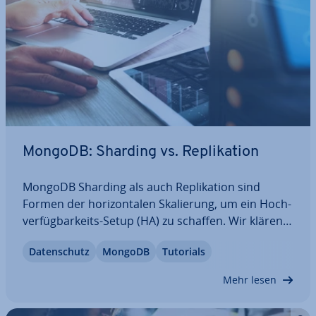
MongoDB: Sharding vs. Re­pli­ka­ti­on
MongoDB Sharding als auch Re­pli­ka­ti­on sind
Formen der ho­ri­zon­ta­len Ska­lie­rung, um ein Hoch­
ver­füg­bar­keits-Setup (HA) zu schaffen. Wir klären
die Un­ter­schie­de und zeigen Szenarien auf, für die
Da­ten­schutz
MongoDB
Tutorials
sich die Lösungen jeweils eignen würden.
Mehr lesen