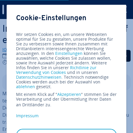
Digital Guide
Cookie-Einstellungen
Zum Haupt­in­halt springen
In­stal­la­ti­on von MongoDB auf
Wir setzen Cookies ein, um unsere Webseiten
einem Linux-Server
optimal für Sie zu gestalten, unsere Produkte für
Sie zu verbessern sowie Ihnen zusammen mit
Drittanbietern interessengerechte Werbung
IONOS Redaktion
anzuzeigen. In den
Einstellungen
können Sie
Auf Facebook teilen
Auf Twitter teilen
Auf LinkedIn tei
23.06.2021
auswählen, welche Cookies Sie zulassen wollen,
3 mins
sowie Ihre Auswahl jederzeit ändern. Weitere
Infos finden Sie in unserer
Richtlinie zur
Verwendung von Cookies
und in unseren
Datenschutzhinweisen
. Technisch notwendige
Cookies werden auch bei der Auswahl von
In­halts­ver­zeich­nis
ablehnen
gesetzt.
MongoDB ist eine kos­ten­lo­se, Open-Source-Do­ku­men­
Mit einem Klick auf "
Akzeptieren
" stimmen Sie der
Verarbeitung und der Übermittlung Ihrer Daten
ten-ori­en­tier­te Datenbank, die Daten in JSON-ähnlichen
an Drittländer zu.
Do­ku­men­ten mit einem flexiblen Schema speichert.
Diese "NoSQL"-Datenbank ist eine beliebte Al­ter­na­ti­ve zu
Impressum
tra­di­tio­nel­len re­la­tio­na­len Da­ten­ban­ken wie
MySQL
.
Erfahren Sie, wie Sie MongoDB auf einem Cloud Server