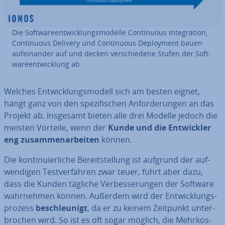
Die Soft­ware­ent­wick­lungs­mo­del­le Con­ti­nuous In­te­gra­ti­on,
Con­ti­nuous Delivery und Con­ti­nuous De­ploy­ment bauen
auf­ein­an­der auf und decken ver­schie­de­ne Stufen der Soft­
ware­ent­wick­lung ab.
Welches Ent­wick­lungs­mo­dell sich am besten eignet,
hängt ganz von den spe­zi­fi­schen An­for­de­run­gen an das
Projekt ab. Insgesamt bieten alle drei Modelle jedoch die
meisten Vorteile, wenn der
Kunde und die Ent­wick­ler
eng zu­sam­men­ar­bei­ten
können.
Die kon­ti­nu­ier­li­che Be­reit­stel­lung ist aufgrund der auf­
wen­di­gen Test­ver­fah­ren zwar teuer, führt aber dazu,
dass die Kunden tägliche Ver­bes­se­run­gen der Software
wahr­neh­men können. Außerdem wird der Ent­wick­lungs­
pro­zess
be­schleu­nigt
, da er zu keinem Zeitpunkt un­ter­
bro­chen wird. So ist es oft sogar möglich, die Mehr­kos­