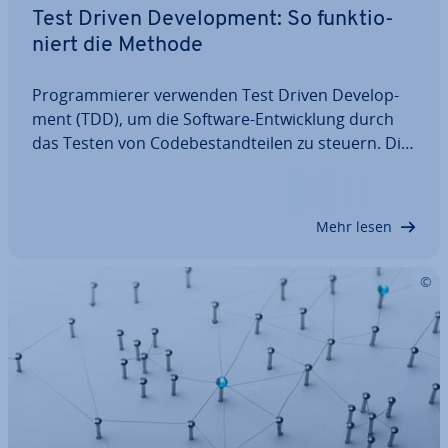
Test Driven De­ve­lo­p­ment: So funk­tio­
niert die Methode
Pro­gram­mie­rer verwenden Test Driven De­ve­lo­p­
ment (TDD), um die Software-Ent­wick­lung durch
das Testen von Code­be­stand­tei­len zu steuern. Die
Tests sorgen für eine saubere Ar­chi­tek­tur und re­
du­zie­ren Bugs. Der Ablauf bei TDD erfolgt dabei
zyklisch: Nachdem Sie einen Test schreiben,…
Mehr lesen