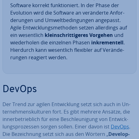
Software korrekt funk­tio­niert. In der Phase der
Evolution wird die Software an ver­än­der­te An­for­
de­run­gen und Um­welt­be­din­gun­gen angepasst.
Agile Ent­wick­lungs­me­tho­den setzen al­ler­dings auf
ein we­sent­lich
klein­schrit­ti­ge­res Vorgehen
und
wie­der­ho­len die einzelnen Phasen
in­kre­men­tell
.
Hierdurch kann we­sent­lich flexibler auf Ver­än­de­
run­gen reagiert werden.
DevOps
Der Trend zur agilen Ent­wick­lung setzt sich auch in Un­
ter­neh­mens­kul­tu­ren fort. Es gibt mehrere Ansätze, die
in­ner­be­trieb­lich für eine Be­schleu­ni­gung von Ent­wick­
lungs­pro­zes­sen sorgen sollen. Einer davon ist
DevOps
.
Die Be­zeich­nung setzt sich aus den Wörtern „
De­ve­lo­p­