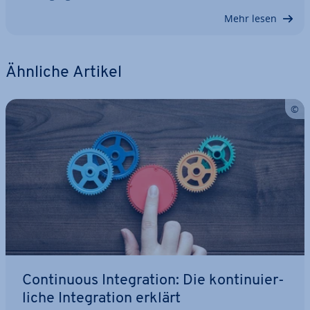
Mehr lesen
Ähnliche Artikel
Con­ti­nuous In­te­gra­ti­on: Die kon­ti­nu­ier­
li­che In­te­gra­ti­on erklärt