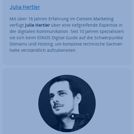
Julia Hertler
Mit über 18 Jahren Erfahrung im Content Marketing
verfügt
Julia Hertler
über eine tief­grei­fen­de Expertise in
der digitalen Kom­mu­ni­ka­ti­on. Seit 10 Jahren spe­zia­li­siert
sie sich beim IONOS Digital Guide auf die Schwer­punk­te
Domains und Hosting, um komplexe tech­ni­sche Sach­ver­
hal­te ver­ständ­lich auf­zu­be­rei­ten.