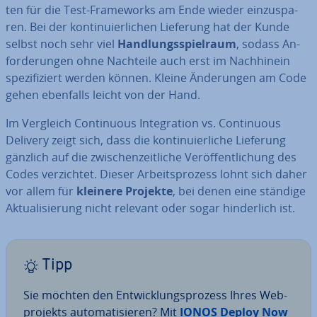
ten für die Test-Frame­works am Ende wieder ein­zu­spa­
ren. Bei der kon­ti­nu­ier­li­chen Lieferung hat der Kunde
selbst noch sehr viel
Hand­lungs­spiel­raum
, sodass An­
for­de­run­gen ohne Nachteile auch erst im Nach­hin­ein
spe­zi­fi­ziert werden können. Kleine Än­de­run­gen am Code
gehen ebenfalls leicht von der Hand.
Im Vergleich Con­ti­nuous In­te­gra­ti­on vs. Con­ti­nuous
Delivery zeigt sich, dass die kon­ti­nu­ier­li­che Lieferung
gänzlich auf die zwi­schen­zeit­li­che Ver­öf­fent­li­chung des
Codes ver­zich­tet. Dieser Ar­beits­pro­zess lohnt sich daher
vor allem für
kleinere Projekte
, bei denen eine ständige
Ak­tua­li­sie­rung nicht relevant oder sogar hin­der­lich ist.
Tipp
Sie möchten den Ent­wick­lungs­pro­zess Ihres Web­
pro­jekts au­to­ma­ti­sie­ren? Mit
IONOS Deploy Now