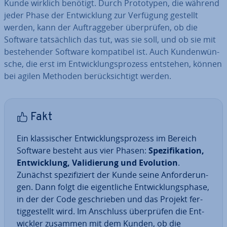
Kunde wirklich benötigt. Durch Pro­to­ty­pen, die während
jeder Phase der Ent­wick­lung zur Verfügung gestellt
werden, kann der Auf­trag­ge­ber über­prü­fen, ob die
Software tat­säch­lich das tut, was sie soll, und ob sie mit
be­stehen­der Software kom­pa­ti­bel ist. Auch Kun­den­wün­
sche, die erst im Ent­wick­lungs­pro­zess entstehen, können
bei agilen Methoden be­rück­sich­tigt werden.
Fakt
Ein klas­si­scher Ent­wick­lungs­pro­zess im Bereich
Software besteht aus vier Phasen:
Spe­zi­fi­ka­ti­on,
Ent­wick­lung, Va­li­die­rung und Evolution
.
Zunächst spe­zi­fi­ziert der Kunde seine An­for­de­run­
gen. Dann folgt die ei­gent­li­che Ent­wick­lungs­pha­se,
in der der Code ge­schrie­ben und das Projekt fer­
tig­ge­stellt wird. Im Anschluss über­prü­fen die Ent­
wick­ler zusammen mit dem Kunden, ob die