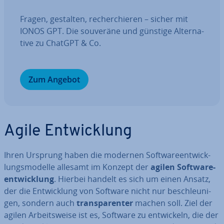
Fragen, gestalten, re­cher­chie­ren – sicher mit
IONOS GPT. Die souveräne und günstige Al­ter­na­
ti­ve zu ChatGPT & Co.
Zum Angebot
Agile Ent­wick­lung
Ihren Ursprung haben die modernen Soft­ware­ent­wick­
lungs­mo­del­le allesamt im Konzept der
agilen Soft­ware­
ent­wick­lung
. Hierbei handelt es sich um einen Ansatz,
der die Ent­wick­lung von Software nicht nur be­schleu­ni­
gen, sondern auch
trans­pa­ren­ter
machen soll. Ziel der
agilen Ar­beits­wei­se ist es, Software zu ent­wi­ckeln, die der