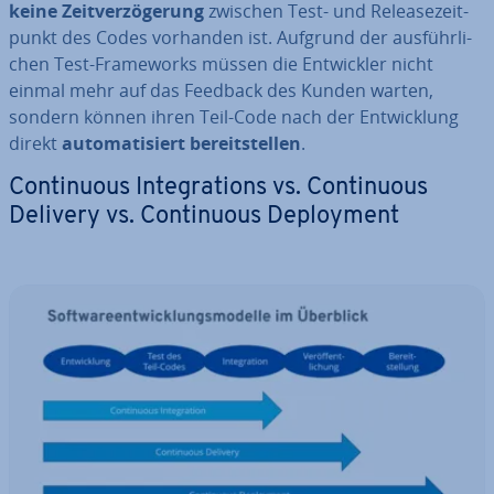
keine Zeit­ver­zö­ge­rung
zwischen Test- und Re­lease­zeit­
punkt des Codes vorhanden ist. Aufgrund der aus­führ­li­
chen Test-Frame­works müssen die Ent­wick­ler nicht
einmal mehr auf das Feedback des Kunden warten,
sondern können ihren Teil-Code nach der Ent­wick­lung
direkt
au­to­ma­ti­siert be­reit­stel­len
.
Con­ti­nuous In­te­gra­ti­ons vs. Con­ti­nuous
Delivery vs. Con­ti­nuous De­ploy­ment