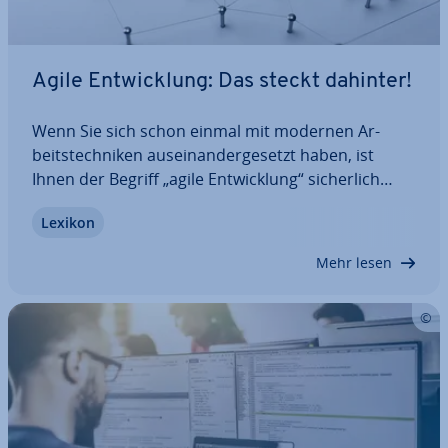
Agile Ent­wick­lung: Das steckt dahinter!
Wenn Sie sich schon einmal mit modernen Ar­
beits­tech­ni­ken aus­ein­an­der­ge­setzt haben, ist
Ihnen der Begriff „agile Ent­wick­lung“ si­cher­lich
bereits begegnet. Die meisten verstehen aber
Lexikon
nicht genau, was dahinter steckt. Das liegt auch
daran, dass sich agile Software-Ent­wick­lung
Mehr lesen
selbst…