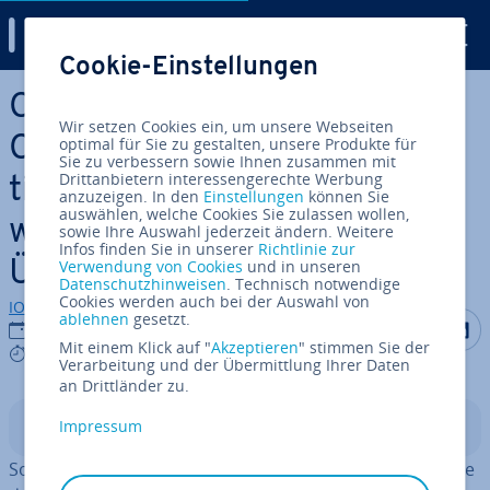
Digital Guide
Cookie-Einstellungen
Zum Haupt­in­halt springen
Con­ti­nuous In­te­gra­ti­on vs.
Wir setzen Cookies ein, um unsere Webseiten
Con­ti­nuous Delivery vs. Con­
optimal für Sie zu gestalten, unsere Produkte für
Sie zu verbessern sowie Ihnen zusammen mit
Drittanbietern interessengerechte Werbung
ti­nuous De­ploy­ment – Soft­
anzuzeigen. In den
Einstellungen
können Sie
auswählen, welche Cookies Sie zulassen wollen,
ware­ent­wick­lungs­mo­del­le im
sowie Ihre Auswahl jederzeit ändern. Weitere
Infos finden Sie in unserer
Richtlinie zur
Verwendung von Cookies
und in unseren
Überblick
Datenschutzhinweisen
. Technisch notwendige
Cookies werden auch bei der Auswahl von
IONOS Redaktion
ablehnen
gesetzt.
Auf Facebo
Auf Tw
A
24.01.2022
Mit einem Klick auf "
Akzeptieren
" stimmen Sie der
5 mins
Verarbeitung und der Übermittlung Ihrer Daten
an Drittländer zu.
Impressum
In­halts­ver­zeich­nis
Soft­ware­ent­wick­lungs­pro­zes­se sind teuer. Ins­be­son­de­re