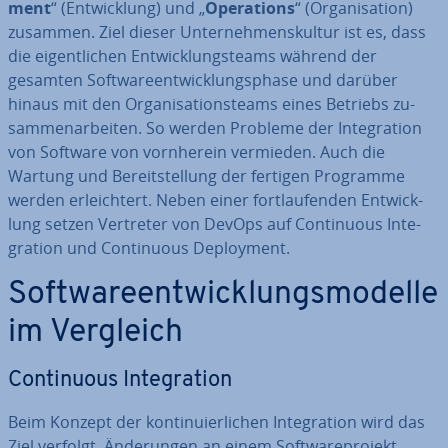
ment
“ (Ent­wick­lung) und „
Ope­ra­ti­ons
“ (Or­ga­ni­sa­ti­on)
zusammen. Ziel dieser Un­ter­neh­mens­kul­tur ist es, dass
die ei­gent­li­chen Ent­wick­lungs­teams während der
gesamten Soft­ware­ent­wick­lungs­pha­se und darüber
hinaus mit den Or­ga­ni­sa­ti­ons­teams eines Betriebs zu­
sam­men­ar­bei­ten. So werden Probleme der In­te­gra­ti­on
von Software von vorn­her­ein vermieden. Auch die
Wartung und Be­reit­stel­lung der fertigen Programme
werden er­leich­tert. Neben einer fort­lau­fen­den Ent­wick­
lung setzen Vertreter von DevOps auf Con­ti­nuous In­te­
gra­ti­on und Con­ti­nuous De­ploy­ment.
Soft­ware­ent­wick­lungs­mo­del­le
im Vergleich
Con­ti­nuous In­te­gra­ti­on
Beim Konzept der kon­ti­nu­ier­li­chen In­te­gra­ti­on wird das
Ziel verfolgt, Än­de­run­gen an einem Soft­ware­pro­jekt