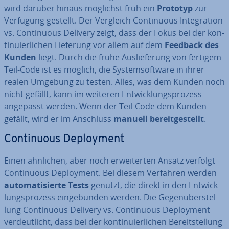
wird darüber hinaus möglichst früh ein
Prototyp
zur
Verfügung gestellt. Der Vergleich Con­ti­nuous In­te­gra­ti­on
vs. Con­ti­nuous Delivery zeigt, dass der Fokus bei der kon­
ti­nu­ier­li­chen Lieferung vor allem auf dem
Feedback des
Kunden
liegt. Durch die frühe Aus­lie­fe­rung von fertigem
Teil-Code ist es möglich, die Sys­tem­soft­ware in ihrer
realen Umgebung zu testen. Alles, was dem Kunden noch
nicht gefällt, kann im weiteren Ent­wick­lungs­pro­zess
angepasst werden. Wenn der Teil-Code dem Kunden
gefällt, wird er im Anschluss
manuell be­reit­ge­stellt
.
Con­ti­nuous De­ploy­ment
Einen ähnlichen, aber noch er­wei­ter­ten Ansatz verfolgt
Con­ti­nuous De­ploy­ment. Bei diesem Verfahren werden
au­to­ma­ti­sier­te Tests
genutzt, die direkt in den Ent­wick­
lungs­pro­zess ein­ge­bun­den werden. Die Ge­gen­über­stel­
lung Con­ti­nuous Delivery vs. Con­ti­nuous De­ploy­ment
ver­deut­licht, dass bei der kon­ti­nu­ier­li­chen Be­reit­stel­lung