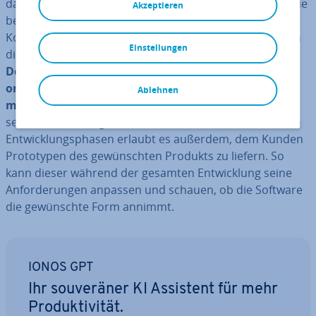
dann, wenn der fertige Code sich nicht rei­bungs­los in die
Akzeptieren
be­stehen­de Software einbinden lässt, schießen die
Kosten für die Ent­wick­lung in die Höhe. Abhilfe schaffen
Einstellungen
die modernen Ansätze
Con­ti­nuous In­te­gra­ti­on,
Delivery und De­ploy­ment (kon­ti­nu­ier­li­che In­te­gra­ti­
on, Lieferung und Be­reit­stel­lung)
. Diese setzen auf
Ablehnen
mehrfache Va­li­die­rung
des Codes bereits während
seiner Ent­wick­lung. Das Arbeiten in mehreren kleineren
Ent­wick­lungs­pha­sen erlaubt es außerdem, dem Kunden
Pro­to­ty­pen des ge­wünsch­ten Produkts zu liefern. So
kann dieser während der gesamten Ent­wick­lung seine
An­for­de­run­gen anpassen und schauen, ob die Software
die ge­wünsch­te Form annimmt.
IONOS GPT
Ihr sou­ve­rä­ner KI Assistent für mehr
Pro­duk­ti­vi­tät.