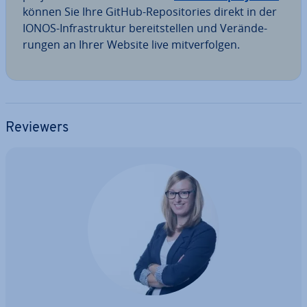
können Sie Ihre GitHub-Re­po­si­to­ries direkt in der
IONOS-In­fra­struk­tur be­reit­stel­len und Ver­än­de­
run­gen an Ihrer Website live mit­ver­fol­gen.
Reviewers