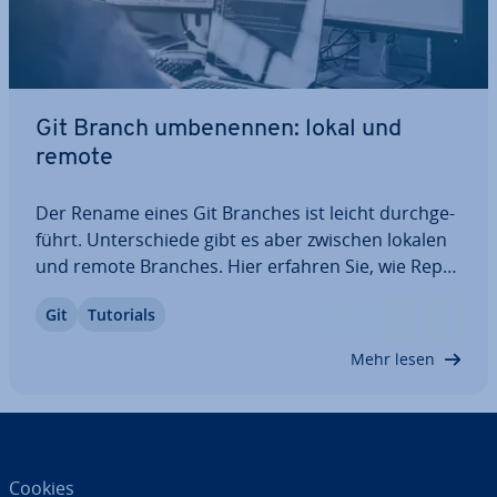
Git Branch um­be­nen­nen: lokal und
remote
Der Rename eines Git Branches ist leicht durch­ge­
führt. Un­ter­schie­de gibt es aber zwischen lokalen
und remote Branches. Hier erfahren Sie, wie Re­po­
si­to­ry und Branches agieren, was Sie tun müssen,
Git
Tutorials
wenn Sie einen Git Branch um­be­nen­nen möchten
und welche Befehle dafür ent­schei­dend…
Mehr lesen
Cookies