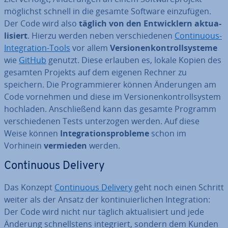
möglichst schnell in die gesamte Software ein­zu­fü­gen.
Der Code wird also
täglich von den Ent­wick­lern ak­tua­
li­siert
. Hierzu werden neben ver­schie­de­nen
Con­ti­nuous-
In­te­gra­ti­on-Tools
vor allem
Ver­sio­nen­kon­troll­sys­te­me
wie
GitHub
genutzt. Diese erlauben es, lokale Kopien des
gesamten Projekts auf dem eigenen Rechner zu
speichern. Die Pro­gram­mie­rer können Än­de­run­gen am
Code vornehmen und diese im Ver­sio­nen­kon­troll­sys­tem
hochladen. An­schlie­ßend kann das gesamte Programm
ver­schie­de­nen Tests un­ter­zo­gen werden. Auf diese
Weise können
In­te­gra­ti­ons­pro­ble­me
schon im
Vorhinein
vermieden
werden.
Con­ti­nuous Delivery
Das Konzept
Con­ti­nuous Delivery
geht noch einen Schritt
weiter als der Ansatz der kon­ti­nu­ier­li­chen In­te­gra­ti­on:
Der Code wird nicht nur täglich ak­tua­li­siert und jede
Änderung schnells­tens in­te­griert, sondern dem Kunden