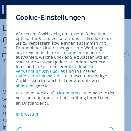
Digital Guide
Cookie-Einstellungen
Zum Haupt­in­halt springen
Die besten Con­ti­nuous-In­te­
Wir setzen Cookies ein, um unsere Webseiten
gra­ti­on-Tools im Überblick
optimal für Sie zu gestalten, unsere Produkte für
Sie zu verbessern sowie Ihnen zusammen mit
Drittanbietern interessengerechte Werbung
IONOS Redaktion
anzuzeigen. In den
Einstellungen
können Sie
Auf Facebo
Auf Tw
A
07.01.2022
auswählen, welche Cookies Sie zulassen wollen,
7 mins
sowie Ihre Auswahl jederzeit ändern. Weitere
Infos finden Sie in unserer
Richtlinie zur
Verwendung von Cookies
und in unseren
Datenschutzhinweisen
. Technisch notwendige
Cookies werden auch bei der Auswahl von
In­halts­ver­zeich­nis
ablehnen
gesetzt.
Mit
Con­ti­nuous In­te­gra­ti­on (CI)
umgehen Software-Ent­
Mit einem Klick auf "
Akzeptieren
" stimmen Sie der
Verarbeitung und der Übermittlung Ihrer Daten
wick­ler das Problem, zum Ende eines Projekts eine zeit­
an Drittländer zu.
auf­wän­di­ge und pro­blem­be­haf­te­te In­te­gra­ti­ons­pha­se
stemmen zu müssen. Statt erst alle Ein­zel­tei­le am Ende
Impressum
zu­sam­men­zu­füh­ren,
wird bei CI
jede Neuerung direkt
in die Code-Basis eingefügt
. Das fordert Disziplin und