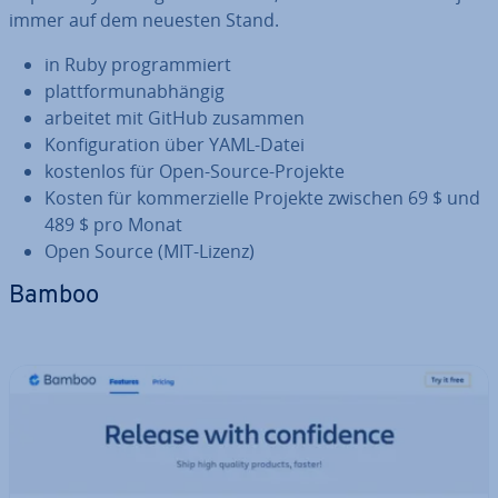
immer auf dem neuesten Stand.
in Ruby pro­gram­miert
platt­form­un­ab­hän­gig
arbeitet mit GitHub zusammen
Kon­fi­gu­ra­ti­on über YAML-Datei
kostenlos für Open-Source-Projekte
Kosten für kom­mer­zi­el­le Projekte zwischen 69 $ und
489 $ pro Monat
Open Source (MIT-Lizenz)
Bamboo