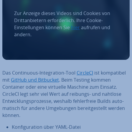
Zur Anzeige dieses Videos sind Cookies von
Drittanbietern erforderlich. Ihre Cookie-
Einstellungen können Sie
hier
aufrufen und
ändern.
Das Con­ti­nuous-In­te­gra­ti­on-Tool
CircleCI
ist kom­pa­ti­bel
mit
GitHub und Bitbucket
. Beim Testing kommen
Container oder eine virtuelle Maschine zum Einsatz.
CircleCI legt sehr viel Wert auf reibungs- und nahtlose
Ent­wick­lungs­pro­zes­se, weshalb feh­ler­freie Builds au­to­
ma­tisch für andere Um­ge­bun­gen be­reit­ge­stellt werden
können.
Kon­fi­gu­ra­ti­on über YAML-Datei