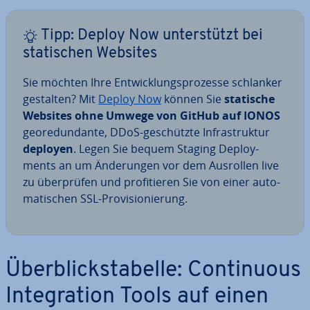
Tipp: Deploy Now un­ter­stützt bei
sta­ti­schen Websites
Sie möchten Ihre Ent­wick­lungs­pro­zes­se schlanker
gestalten? Mit
Deploy Now
können Sie
statische
Websites ohne Umwege von GitHub auf IONOS
geo­red­un­dan­te, DDoS-ge­schütz­te In­fra­struk­tur
deployen
. Legen Sie bequem Staging De­ploy­
ments an um Än­de­run­gen vor dem Ausrollen live
zu über­prü­fen und pro­fi­tie­ren Sie von einer au­to­
ma­ti­schen SSL-Pro­vi­sio­nie­rung.
Über­blick­s­ta­bel­le: Con­ti­nuous
In­te­gra­ti­on Tools auf einen