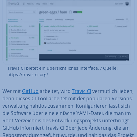
Travis CI bietet ein über­sicht­li­ches Interface. / Quelle:
https://travis-ci.org/
Wer mit
GitHub
arbeitet, wird
Travic CI
ver­mut­lich lieben,
denn dieses CI-Tool arbeitet mit der populären Ver­si­ons­
ver­wal­tung nahtlos zusammen. Kon­fi­gu­rie­ren lässt sich
die Software über eine einfache YAML-Datei, die man im
Root-Ver­zeich­nis des Ent­wick­lungs­pro­jekts un­ter­bringt.
GitHub in­for­miert Travis CI über jede Änderung, die am
Re­po­si­to­ry durch­ge­führt wurde, und hält das das Projekt