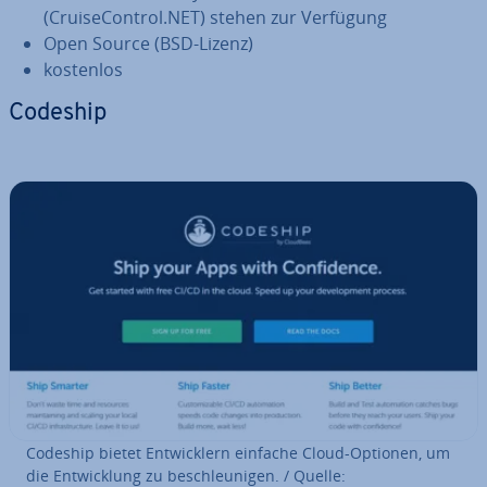
(Crui­se­Con­trol.NET) stehen zur Verfügung
Open Source (BSD-Lizenz)
kostenlos
Codeship
Codeship bietet Ent­wick­lern einfache Cloud-Optionen, um
die Ent­wick­lung zu be­schleu­ni­gen. / Quelle: