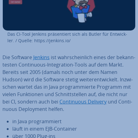
Das CI-Tool Jenkins prä­sen­tiert sich als Butler für Ent­wick­
ler. / Quelle: https://jenkins.io/
Die Software
Jenkins
ist wahr­schein­lich eines der be­kann­
tes­ten Con­ti­nuous-In­te­gra­ti­on-Tools auf dem Markt.
Bereits seit 2005 (damals noch unter dem Namen
Hudson) wird die Software stetig wei­ter­ent­wi­ckelt. In­zwi­
schen wartet das in Java pro­gram­mier­te Programm mit
vielen Funk­tio­nen und Schnitt­stel­len auf, die nicht nur
bei CI, sondern auch bei
Con­ti­nuous Delivery
und Con­ti­
nuous De­ploy­ment helfen.
in Java pro­gram­miert
läuft in einem EJB-Container
über 1000 Plug-ins