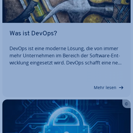
Was ist DevOps?
DevOps ist eine moderne Lösung, die von immer
mehr Un­ter­neh­men im Bereich der Software-Ent­
wick­lung ein­ge­setzt wird. DevOps schafft eine neue
Un­ter­neh­mens­kul­tur und ver­spricht schnel­le­re
und ein­fa­che­re Prozesse sowie eine bessere Kom­
mu­ni­ka­ti­on und Zu­sam­men­ar­beit. Lernen Sie die…
Mehr lesen