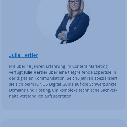
Julia Hertler
Mit über 18 Jahren Erfahrung im Content Marketing
verfügt
Julia Hertler
über eine tief­grei­fen­de Expertise in
der digitalen Kom­mu­ni­ka­ti­on. Seit 10 Jahren spe­zia­li­siert
sie sich beim IONOS Digital Guide auf die Schwer­punk­te
Domains und Hosting, um komplexe tech­ni­sche Sach­ver­
hal­te ver­ständ­lich auf­zu­be­rei­ten.
Zum Hauptmenü