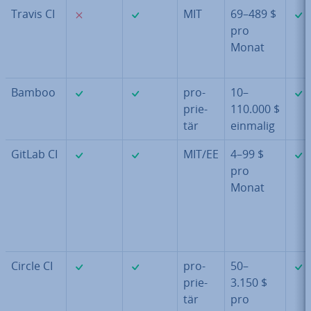
✗
✓
Travis CI
MIT
69–489 $
pro
Monat
✓
✓
Bamboo
pro­
10–
prie­
110.000 $
tär
einmalig
✓
✓
GitLab CI
MIT/EE
4–99 $
pro
Monat
✓
✓
Circle CI
pro­
50–
prie­
3.150 $
tär
pro