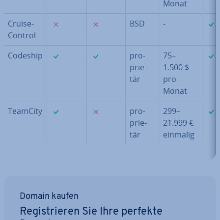
Monat
✗
✗
Crui­se­
BSD
-
Con­trol
✓
✓
Codeship
pro­
75–
prie­
1.500 $
tär
pro
Monat
✓
✗
TeamCity
pro­
299–
prie­
21.999 €
tär
einmalig
Domain kaufen
Re­gis­trie­ren Sie Ihre perfekte