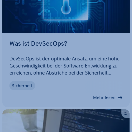
Was ist DevSecOps?
DevSecOps ist der optimale Ansatz, um eine hohe
Ge­schwin­dig­keit bei der Software-Ent­wick­lung zu
erreichen, ohne Abstriche bei der Si­cher­heit
machen zu müssen. Si­cher­heits­aspek­te werden
Si­cher­heit
direkt in den Ent­wick­lungs­pro­zess in­te­griert. Wir
erläutern Ihnen die Vor- und Nachteile und…
Mehr lesen