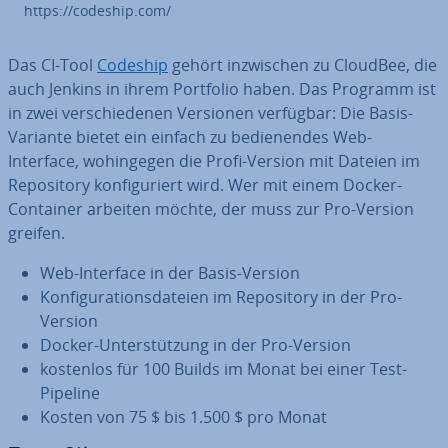
https://codeship.com/
Das CI-Tool
Codeship
gehört in­zwi­schen zu CloudBee, die
auch Jenkins in ihrem Portfolio haben. Das Programm ist
in zwei ver­schie­de­nen Versionen verfügbar: Die Basis-
Variante bietet ein einfach zu be­die­nen­des Web-
Interface, wo­hin­ge­gen die Profi-Version mit Dateien im
Re­po­si­to­ry kon­fi­gu­riert wird. Wer mit einem Docker-
Container arbeiten möchte, der muss zur Pro-Version
greifen.
Web-Interface in der Basis-Version
Kon­fi­gu­ra­ti­ons­da­tei­en im Re­po­si­to­ry in der Pro-
Version
Docker-Un­ter­stüt­zung in der Pro-Version
kostenlos für 100 Builds im Monat bei einer Test-
Pipeline
Kosten von 75 $ bis 1.500 $ pro Monat