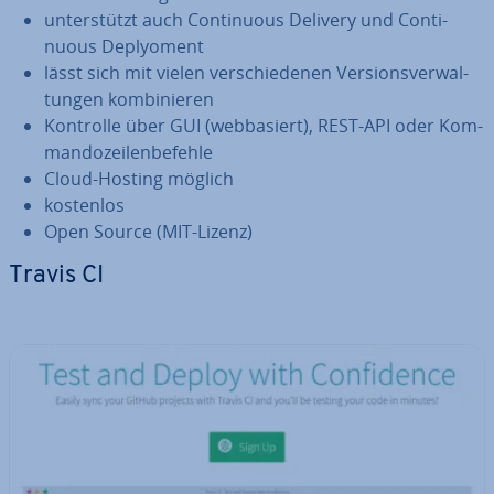
un­ter­stützt auch Con­ti­nuous Delivery und Con­ti­
nuous De­ply­o­ment
lässt sich mit vielen ver­schie­de­nen Ver­si­ons­ver­wal­
tun­gen kom­bi­nie­ren
Kontrolle über GUI (web­ba­siert), REST-API oder Kom­
man­do­zei­len­be­feh­le
Cloud-Hosting möglich
kostenlos
Open Source (MIT-Lizenz)
Travis CI