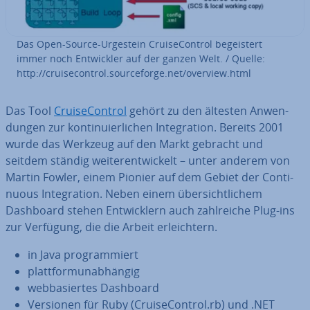
Das Open-Source-Urgestein Crui­se­Con­trol be­geis­tert
immer noch Ent­wick­ler auf der ganzen Welt. / Quelle:
http://crui­se­con­trol.sourcef­or­ge.net/overview.html
Das Tool
Crui­se­Con­trol
gehört zu den ältesten An­wen­
dun­gen zur kon­ti­nu­ier­li­chen In­te­gra­ti­on. Bereits 2001
wurde das Werkzeug auf den Markt gebracht und
seitdem ständig wei­ter­ent­wi­ckelt – unter anderem von
Martin Fowler, einem Pionier auf dem Gebiet der Con­ti­
nuous In­te­gra­ti­on. Neben einem über­sicht­li­chem
Dashboard stehen Ent­wick­lern auch zahl­rei­che Plug-ins
zur Verfügung, die die Arbeit er­leich­tern.
in Java pro­gram­miert
platt­form­un­ab­hän­gig
web­ba­sier­tes Dashboard
Versionen für Ruby (Crui­se­Con­trol.rb) und .NET