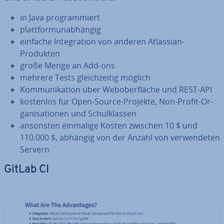
in Java pro­gram­miert
platt­form­un­ab­hän­gig
einfache In­te­gra­ti­on von anderen Atlassian-
Produkten
große Menge an Add-ons
mehrere Tests gleich­zei­tig möglich
Kom­mu­ni­ka­ti­on über Web­ober­flä­che und REST-API
kostenlos für Open-Source-Projekte, Non-Profit-Or­
ga­ni­sa­tio­nen und Schul­klas­sen
ansonsten einmalige Kosten zwischen 10 $ und
110.000 $, abhängig von der Anzahl von ver­wen­de­ten
Servern
GitLab CI