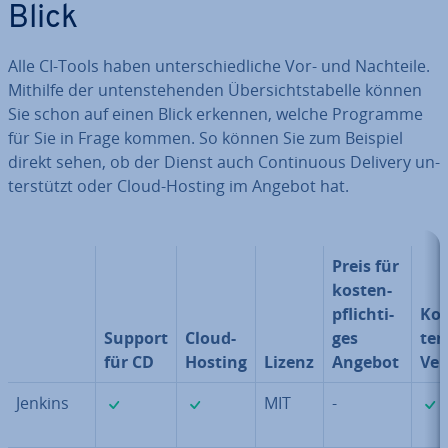
Blick
Alle CI-Tools haben un­ter­schied­li­che Vor- und Nachteile.
Mithilfe der un­ten­ste­hen­den Über­sichts­ta­bel­le können
Sie schon auf einen Blick erkennen, welche Programme
für Sie in Frage kommen. So können Sie zum Beispiel
direkt sehen, ob der Dienst auch Con­ti­nuous Delivery un­
ter­stützt oder Cloud-Hosting im Angebot hat.
Preis für
kos­ten­
pflich­ti­
Kos
Support
Cloud-
ges
ten­
für CD
Hosting
Lizenz
Angebot
Ver
✓
✓
Jenkins
MIT
-