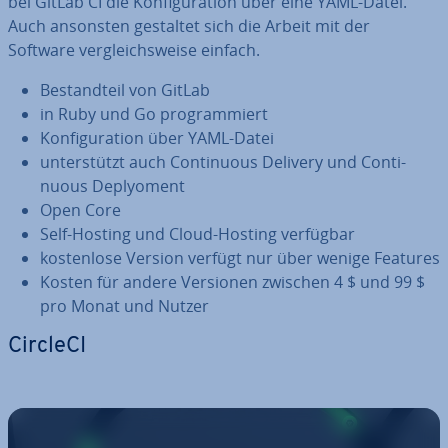
bei GitLab CI die Kon­fi­gu­ra­ti­on über eine YAML-Datei.
Auch ansonsten gestaltet sich die Arbeit mit der
Software ver­gleichs­wei­se einfach.
Be­stand­teil von GitLab
in Ruby und Go pro­gram­miert
Kon­fi­gu­ra­ti­on über YAML-Datei
un­ter­stützt auch Con­ti­nuous Delivery und Con­ti­
nuous De­ply­o­ment
Open Core
Self-Hosting und Cloud-Hosting verfügbar
kos­ten­lo­se Version verfügt nur über wenige Features
Kosten für andere Versionen zwischen 4 $ und 99 $
pro Monat und Nutzer
CircleCI