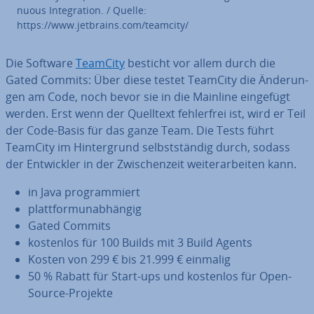
nuous In­te­gra­ti­on. / Quelle:
https://www.jetbrains.com/teamcity/
Die Software
TeamCity
besticht vor allem durch die
Gated Commits: Über diese testet TeamCity die Än­de­run­
gen am Code, noch bevor sie in die Mainline eingefügt
werden. Erst wenn der Quelltext feh­ler­frei ist, wird er Teil
der Code-Basis für das ganze Team. Die Tests führt
TeamCity im Hin­ter­grund selbst­stän­dig durch, sodass
der Ent­wick­ler in der Zwi­schen­zeit wei­ter­ar­bei­ten kann.
in Java pro­gram­miert
platt­form­un­ab­hän­gig
Gated Commits
kostenlos für 100 Builds mit 3 Build Agents
Kosten von 299 € bis 21.999 € einmalig
50 % Rabatt für Start-ups und kostenlos für Open-
Source-Projekte