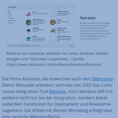
Bamboo von Atlassian arbeitet mit vielen anderen An­wen­
dun­gen und Techniken zusammen. / Quelle:
https://www.atlassian.com/software/bamboo/features
Die Firma Atlassian, die in­zwi­schen auch den
Fi­le­hos­ting
-
Dienst Bitbucket anbieten, vertreibt seit 2007 das Con­ti­
nuous-In­te­gra­ti­on-Tool
Bamboo
. Auch Bamboo hilft Ent­
wick­lern nicht nur bei der In­te­gra­ti­on, sondern bietet
außerdem Funk­tio­nen für De­ploy­ment und Re­lease­ma­
nage­ment. Die Arbeit mit diesem Werkzeug erfolgt über
eine einfache Web­ober­flä­che.