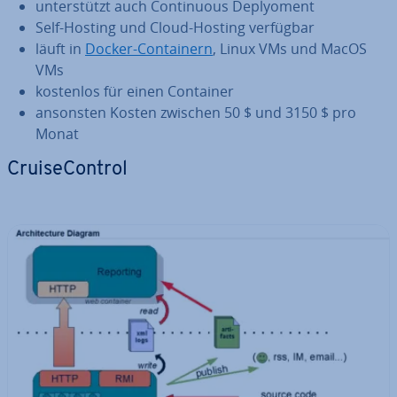
un­ter­stützt auch Con­ti­nuous De­ply­o­ment
Self-Hosting und Cloud-Hosting verfügbar
läuft in
Docker-Con­tai­nern
, Linux VMs und MacOS
VMs
kostenlos für einen Container
ansonsten Kosten zwischen 50 $ und 3150 $ pro
Monat
Crui­se­Con­trol