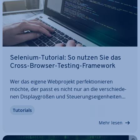
Selenium-Tutorial: So nutzen Sie das
Cross-Browser-Testing-Framework
Wer das eigene Web­pro­jekt per­fek­tio­nie­ren
möchte, der passt es nicht nur an die ver­schie­de­
nen Dis­play­grö­ßen und Steue­rungs­ei­gen­hei­ten
der po­ten­zi­el­len Endgeräte, sondern auch an die
Tutorials
ver­schie­de­nen Browser an. Eine her­vor­ra­gen­de
Lösung zum Testen der Cross-Browser-Funk­tio­na­li­
Mehr lesen
tät…