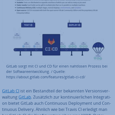
GitLab sorgt mit CI und CD für einen nahtlosen Prozess bei
der Soft­ware­ent­wick­lung. / Quelle:
https://about.gitlab.com/features/gitlab-ci-cd/
GitLab CI
ist ein Be­stand­teil der bekannten Ver­si­ons­ver­
wal­tung
GitLab
. Zu­sätz­lich zur kon­ti­nu­ier­li­chen In­te­gra­ti­
on bietet GitLab auch Con­ti­nuous De­ploy­ment und Con­
ti­nuous Delivery. Ähnlich wie bei Travis CI erledigt man