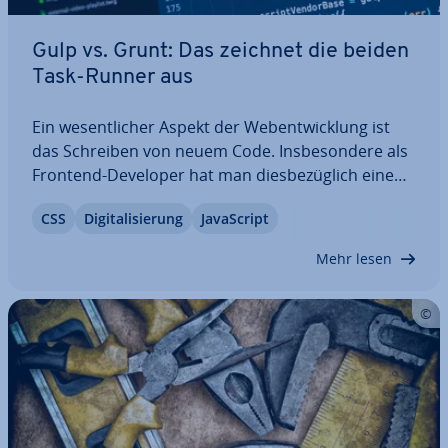
Gulp vs. Grunt: Das zeichnet die beiden
Task-Runner aus
Ein we­sent­li­cher Aspekt der Web­ent­wick­lung ist
das Schreiben von neuem Code. Ins­be­son­de­re als
Frontend-Developer hat man dies­be­züg­lich eine
Menge zu tun – denn die In­ter­net­prä­senz soll sich
CSS
Di­gi­ta­li­sie­rung
Ja­va­Script
in erster Linie durch In­di­vi­dua­li­tät aus­zeich­nen
und das Projekt optimal re­prä­sen­tie­ren.…
Mehr lesen