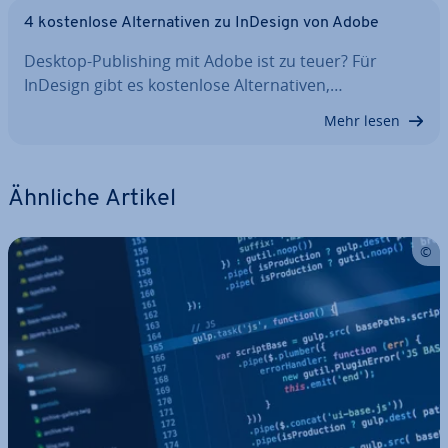
4 kos­ten­lo­se Al­ter­na­ti­ven zu InDesign von Adobe
Desktop-Pu­bli­shing mit Adobe ist zu teuer? Für
InDesign gibt es kos­ten­lo­se Al­ter­na­ti­ven,…
Mehr lesen
Ähnliche Artikel