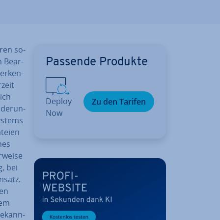
­ren so­
 Be­ar­
Passende Produkte
er­ken­
zeit
ich
Deploy
Zu den Tarifen
­de­run­
Now
Systems
ateien
ches
­wei­se
g, bei
nsatz.
len
dem
e­kann­