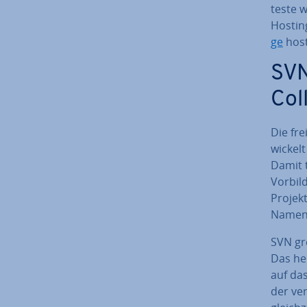
tes­te 
Hosting
ge
host
SVN
Col
Die fre
wi­ckel
Damit t
Vorbil
Projek
Namen A
SVN gre
Das hei
auf das
der ve