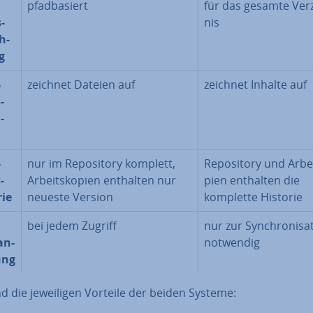
pfad­ba­siert
für das gesamte Ver­
­
nis
h­
g
­
zeichnet Dateien auf
zeichnet Inhalte auf
­
­
­
nur im Re­po­si­to­ry komplett,
Re­po­si­to­ry und Ar­be
­
Ar­beits­ko­pien enthalten nur
pien enthalten die
rie
neueste Version
komplette Historie
bei jedem Zugriff
nur zur Syn­chro­ni­sa­t
an­
notwendig
ung
d die je­wei­li­gen Vorteile der beiden Systeme: