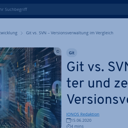
 Such­be­griff
wick­lung
Git vs. SVN – Ver­si­ons­ver­wal­tung im Vergleich
Git
Git vs. SVN
ter und zen­
Ver­si­ons­
IONOS Redaktion
15.06.2020
4 mins