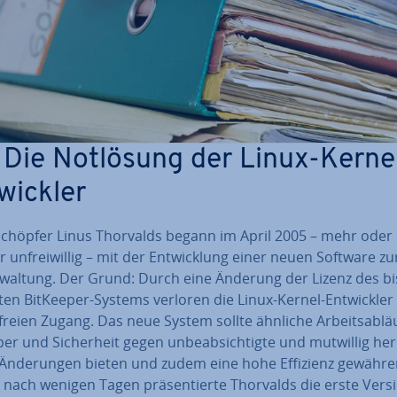
: Die Notlösung der Linux-Kerne
wick­ler
Schöpfer Linus Thorvalds begann im April 2005 – mehr oder
 un­frei­wil­lig – mit der Ent­wick­lung einer neuen Software zur
r­wal­tung. Der Grund: Durch eine Änderung der Lizenz des bi
en BitKeeper-Systems verloren die Linux-Kernel-Ent­wick­ler
­frei­en Zugang. Das neue System sollte ähnliche Ar­beits­ab­läu
er und Si­cher­heit gegen un­be­ab­sich­tig­te und mutwillig her­
 Än­de­run­gen bieten und zudem eine hohe Effizienz gewähre
 nach wenigen Tagen prä­sen­tier­te Thorvalds die erste Vers