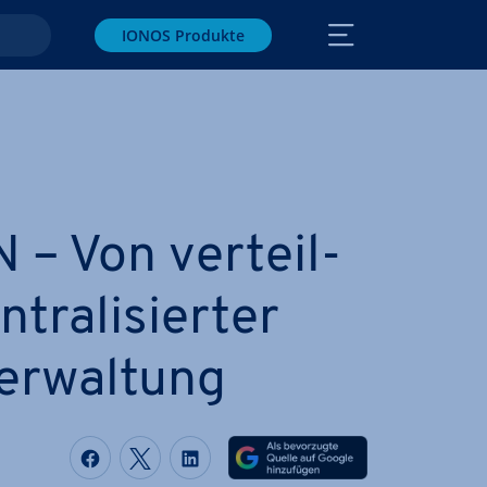
IONOS Produkte
 – Von ver­teil­
tra­li­sier­ter
ver­wal­tung
Auf Facebook teilen
Auf Twitter teilen
Auf LinkedIn teilen