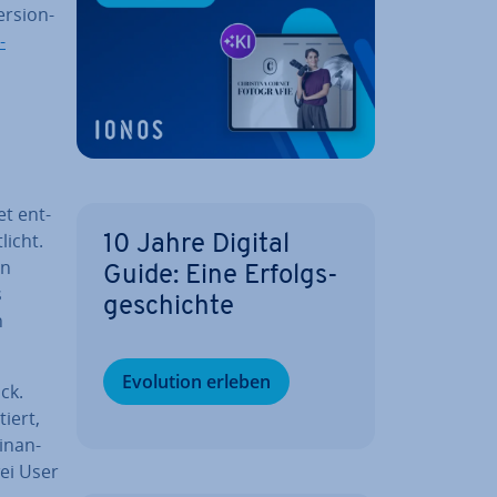
r­si­on-
­
et ent­
licht.
10 Jahre Digital
en
Guide: Eine Er­folgs­
s
ge­schich­te
n
Evolution erleben
ck.
tiert,
in­an­
ei User