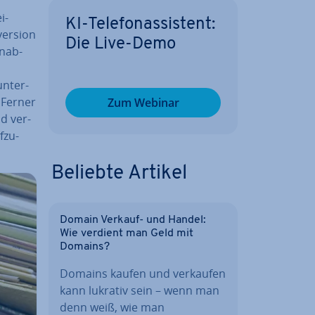
i­
KI-Te­le­fon­as­sis­tent:
er­si­on
Die Live-Demo
n­ab­
n­ter­
. Ferner
Zum Webinar
nd ver­
­zu­
Beliebte Artikel
Domain Verkauf- und Handel:
Wie verdient man Geld mit
Domains?
Domains kaufen und verkaufen
kann lukrativ sein – wenn man
denn weiß, wie man