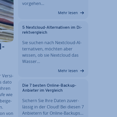
vorgehen…
Mehr lesen
5 Nextcloud-Al­ter­na­ti­ven im Di­
rekt­ver­gleich
Sie suchen nach Nextcloud-Al­
l-
ter­na­ti­ven, möchten aber
wissen, ob sie Nextcloud das
Wasser…
Mehr lesen
 Ver­si­
s dato
Die 7 besten Online-Backup-
 ihren
Anbieter im Vergleich
­fe wie
Sichern Sie Ihre Daten zu­ver­
bei­ge­
läs­sig in der Cloud! Bei diesen 7
n.
Anbietern für Online-Backups…
ion von