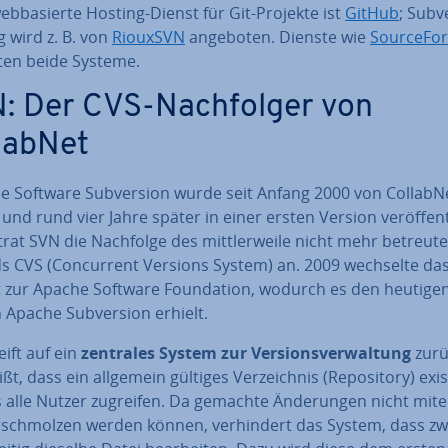
web­ba­sier­te Hosting-Dienst für Git-Projekte ist
GitHub
; Sub­ve
 wird z. B. von
RiouxSVN
angeboten. Dienste wie
SourceF­or
en beide Systeme.
: Der CVS-Nach­fol­ger von
labNet
ie Software Sub­ver­si­on wurde seit Anfang 2000 von CollabN
t und rund vier Jahre später in einer ersten Version ver­öf­fent­
rat SVN die Nachfolge des mitt­ler­wei­le nicht mehr betreut
ds CVS (Con­cur­rent Versions System) an. 2009 wechselte da
t zur Apache Software Foun­da­ti­on, wodurch es den heutige
pache Sub­ver­si­on erhielt.
ift auf ein
zentrales System zur Ver­si­ons­ver­wal­tung
zurü
ßt, dass ein allgemein gültiges Ver­zeich­nis (Re­po­si­to­ry) exis
 alle Nutzer zugreifen. Da gemachte Än­de­run­gen nicht mit­e
r­schmol­zen werden können, ver­hin­dert das System, dass zw