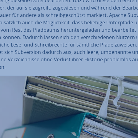
zei­tig dieselbe Datei be­ar­bei­ten. Dazu wird diese dem ersten
r, der auf sie zugreift, zu­ge­wie­sen und während der Be­ar­be
au­er für andere als schreib­ge­schützt markiert. Apache Sub­v
zu­sätz­lich auch die Mög­lich­keit, dass beliebige Un­ter­pfa­de u
 vom Rest des Pfadbaums her­un­ter­ge­la­den und be­ar­bei­tet
 können. Dadurch lassen sich den ver­schie­de­nen Nutzern u
li­che Lese- und Schreib­rech­te für sämtliche Pfade zuweisen
t sich Sub­ver­si­on dadurch aus, auch leere, um­be­nann­te u
­ne Ver­zeich­nis­se ohne Verlust ihrer Historie pro­blem­los auf
en.