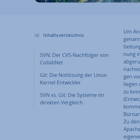
Um Än­d
In­halts­ver­zeich­nis
ge­nann
bei­tun
nung i
SVN: Der CVS-Nach­fol­ger von
abgeruf
CollabNet
nach­vo
Git: Die Notlösung der Linux-
gen vor
Kernel-Ent­wick­ler
liegen 
zu ko­o
SVN vs. Git: Die Systeme im
(Ent­wic
direkten Vergleich
kommen 
Bü­ro­
Zu den 
Apache
eigenen