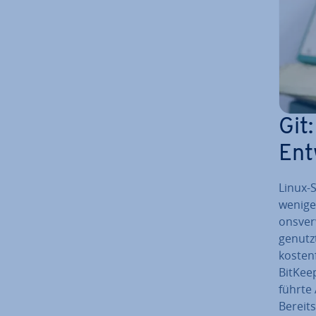
Git
Ent­
Linux-
weniger
ons­ve
genutzt
kos­ten
BitKeep
führ­te
Bereits