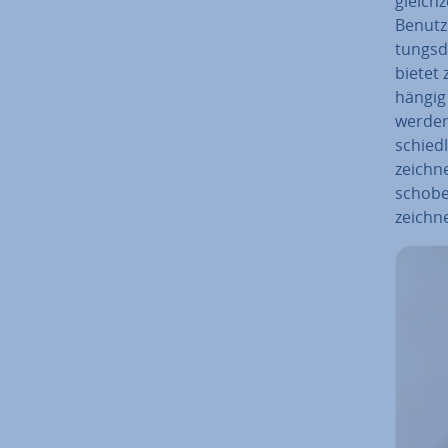
gleich­
Benutze
tungs­d
bietet 
hän­gig
werden
schied­
zeichne
scho­be
zeich­n