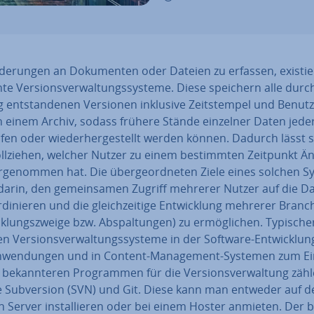
e­run­gen an Do­ku­men­ten oder Dateien zu erfassen, exis­tie
­te Ver­si­ons­ver­wal­tungs­sys­te­me. Diese speichern alle durch
g ent­stan­de­nen Versionen inklusive Zeit­stem­pel und Be­nut­z
n einem Archiv, sodass frühere Stände einzelner Daten jeder
en oder wie­der­her­ge­stellt werden können. Dadurch lässt s
ll­zie­hen, welcher Nutzer zu einem be­stimm­ten Zeitpunkt Än
­ge­nom­men hat. Die über­ge­ord­ne­ten Ziele eines solchen 
darin, den ge­mein­sa­men Zugriff mehrerer Nutzer auf die D
r­di­nie­ren und die gleich­zei­ti­ge Ent­wick­lung mehrerer Bran
k­lungs­zwei­ge bzw. Ab­spal­tun­gen) zu er­mög­li­chen. Ty­pi­scher
Ver­si­ons­ver­wal­tungs­sys­te­me in der Software-Ent­wick­lun
an­wen­dun­gen und in Content-Ma­nage­ment-Systemen zum Ei
be­kann­te­ren Pro­gram­men für die Ver­si­ons­ver­wal­tung zäh
 Sub­ver­si­on (SVN) und Git. Diese kann man entweder auf 
 Server in­stal­lie­ren oder bei einem Hoster anmieten. Der b