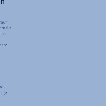
en
rauf
tem für
h in
mmen:
po­si­
n ge­