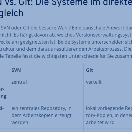
 vs. Git: Die Systeme im direkt
gleich
n SVN oder Git die bessere Wahl? Eine pauschale Antwort da
 nicht. Es hängt davon ab, welches Ver­si­ons­ver­wal­tungs­sys­
ecke am ge­eig­nets­ten ist. Beide Systeme un­ter­schei­den sic
truktur und dem daraus re­sul­tie­ren­den Ar­beits­pro­zess. Die
e Tabelle fasst die wich­tigs­ten Un­ter­schie­de für Sie zusa
SVN
Git
zentral
verteilt
r­
ung
si­
ein zentrales Re­po­si­to­ry, in
lokal vor­lie­gen­de Re­
dem Ar­beits­ko­pien erzeugt
to­ry-Kopien, in dene
werden
ar­bei­tet wird