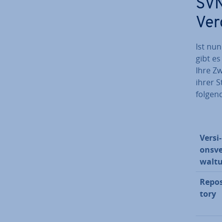
SVN
Ver
Ist nu
gibt es
Ihre Zw
ihrer S
folgend
Ver­si­
ons­ve
wal­t
Re­po­
to­ry