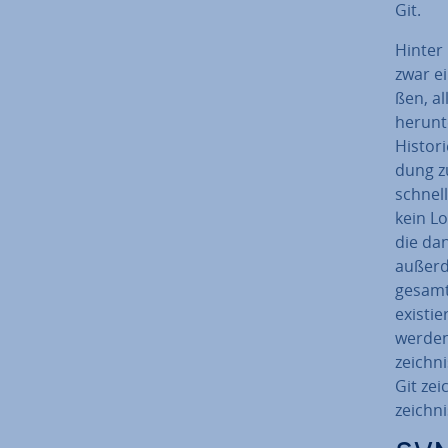
Git.
Hinter 
zwar ei
ßen, al
herunte
Histori
dung z
schnell
kein L
die dan
außerde
gesamte
exis­ti
werden)
zeich­n
Git zei
zeich­n