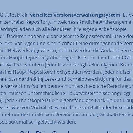
Git steckt ein
ver­teil­tes Ver­si­ons­ver­wal­tungs­sys­tem
. Es e
n zentrales Re­po­si­to­ry, in welches sämtliche Än­de­run­gen ein
­ler­dings laden sich alle Benutzer ihre eigene Ar­beits­ko­pie
r. Dadurch haben sie das gesamte Re­po­si­to­ry inklusive de
e lokal vorliegen und sind nicht auf eine durch­ge­hen­de Ver­
um Netzwerk an­ge­wie­sen; zudem werden die Än­de­run­gen 
 ins Haupt-Re­po­si­to­ry über­tra­gen. Ent­spre­chend bietet Gi
ock-System, sondern jeder User erzeugt seine eigenen Branc
n ins Haupt-Re­po­si­to­ry hoch­ge­la­den werden. Jeder Nutzer
m stan­dard­mä­ßig Lese- und Schreib­be­rech­ti­gung für das
 Ver­zeich­nis (sollen dennoch un­ter­schied­li­che Be­rech­ti­gu
e­ren, müssen un­ter­schied­li­che Haupt­ver­zeich­nis­se angelegt
. Jede Ar­beits­ko­pie ist ein ei­gen­stän­di­ges Back-up des Hau
is­ses, was von Vorteil ist, wenn dieses ausfällt oder be­schä­di
chnet nur die Inhalte von Ver­zeich­nis­sen auf, weshalb leere 
is­se au­to­ma­tisch gelöscht werden.