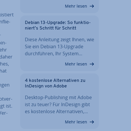
Mehr lesen
xistiert
­flie­
Debian 13-Upgrade: So funk­tio­
niert’s Schritt für Schritt
r
Diese Anleitung zeigt Ihnen, wie
bin­
Sie ein Debian 13-Upgrade
sehr
durch­füh­ren, Ihr System…
t daher
hes,
Mehr lesen
 hat
4 kos­ten­lo­se Al­ter­na­ti­ven zu
n­gen
InDesign von Adobe
Desktop-Pu­bli­shing mit Adobe
pt­ver­
ist zu teuer? Für InDesign gibt
gt ist.
es kos­ten­lo­se Al­ter­na­ti­ven,…
Ver­
Mehr lesen